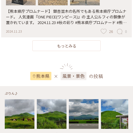
【熊本県庁プロムナード】 銀杏並木の名所でもある熊本県庁プロムナ
ード。 人気漫画『ONE PIECE(ワンピース)』の 主人公ルフィの銅像が
置かれています。 2024.11.23 #秋の彩り #熊本県庁プロムナード #熊本
県庁 #ワンピース #ルフィ像 #イチョウ #銀杏 #銀杏並木 #熊本
26
0
2024.11.23
もっとみる
×
の投稿
熊本県
風景・景色
ぷりん♪