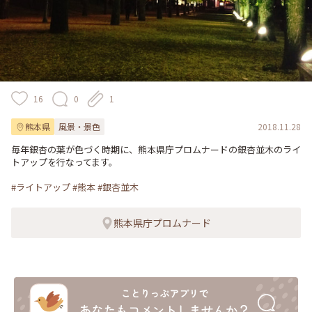
16
0
1
熊本県
風景・景色
2018.11.28
毎年銀杏の葉が色づく時期に、熊本県庁プロムナードの銀杏並木のライ
トアップを行なってます。

#ライトアップ
#熊本
#銀杏並木
熊本県庁プロムナード