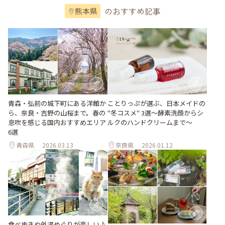
のおすすめ記事
熊本県
青森・弘前の城下町にある洋館か
ことりっぷが選ぶ、日本メイドの
ら、奈良・吉野の山桜まで。春の
"冬コスメ" 3選～酵素洗顔からシ
息吹を感じる国内おすすめエリア
ルクのハンドクリームまで～
6選
青森県
2026.03.13
奈良県
2026.01.12
食べ歩きや外湯めぐりが楽しい♪