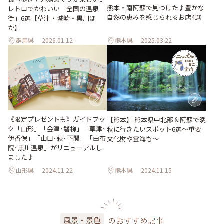
熊本・南阿蘇で見つけた♪豊かな
レトロでかわいい「全国の温泉
自然の恵みを感じられるお店4選
街」6選【草津・城崎・黒川ほ
か】
群馬県
2026.01.12
熊本県
2025.03.22
《限定プレゼントも》ガイドブッ
【熊本】 熊本県中北部＆阿蘇で晩
ク「山形」「会津･磐梯」「草津･
秋に行きたいスポット6選〜重要
伊香保」「山口･萩･下関」「由布
文化財や雲海も〜
院･黒川温泉」がリニューアルし
ました♪
山形県
2024.11.22
熊本県
2024.11.15
のおすすめ記事
風景・景色