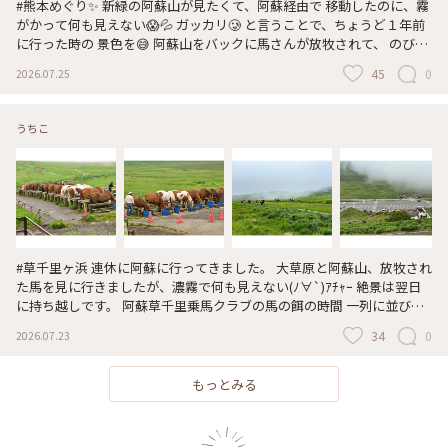
#熊本めぐり✨ 新緑の阿蘇山が見たくて、阿蘇経由で 移動したのに、霧
がかって何も見えない😱💦 ガッカリ🥲 と言うことで、ちょうど１年前
に行った時の 景色を😅 阿蘇山をバックに馬さんが放牧されて、 のびの
びと草を食べてました🐎☺️💓 牛さんがいる場所も🐂💕 米塚山も綺麗な
45
0
2026.07.25
グリーンで癒されました✨ 実際は最後の写真っ🤣💦 2025.07.19 #放牧
牛・放牧馬 #阿蘇山 #米塚山 #霧 #新緑 #ひみつの絶景 #熊本めぐり #ぷ
りんの放浪記 #熊本県の魅力を発信
うちこ
#草千里ヶ浜 連休に阿蘇に行ってきました。 大草原と阿蘇山、放牧され
た馬を見に行きましたが、濃霧で何も見えない(ﾉ∀`)ｱﾁｬｰ 絶景は翌日
に持ち越しです。 阿蘇草千里乗馬クラブの馬の餌の時間 一列に並び、
餌はまだかと催促している馬もいて可愛かったです♡ #ひみつの絶景 #
34
0
2026.07.23
熊本 #阿蘇 #草千里 #馬
もっとみる