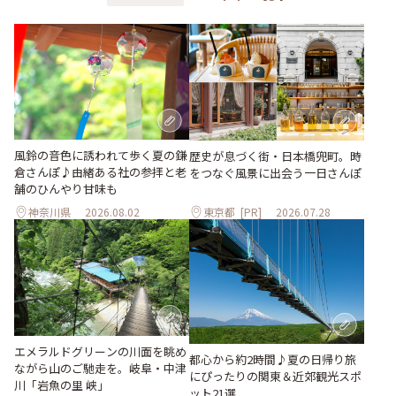
風鈴の音色に誘われて歩く夏の鎌
歴史が息づく街・日本橋兜町。時
倉さんぽ♪由緒ある社の参拝と老
をつなぐ風景に出会う一日さんぽ
舗のひんやり甘味も
神奈川県
2026.08.02
東京都
[PR]
2026.07.28
エメラルドグリーンの川面を眺め
都心から約2時間♪夏の日帰り旅
ながら山のご馳走を。岐阜・中津
にぴったりの関東＆近郊観光スポ
川「岩魚の里 峡」
ット21選