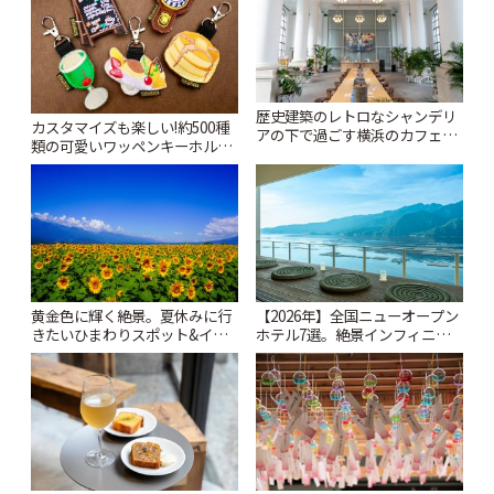
歴史建築のレトロなシャンデリ
カスタマイズも楽しい!約500種
アの下で過ごす横浜のカフェ時
類の可愛いワッペンキーホルダ
間「CRAFT. 」 | ことりっぷ
ーがずらり。小平市
「Kimamaya T&K」 | ことりっ
ぷ
黄金色に輝く絶景。夏休みに行
【2026年】全国ニューオープン
きたいひまわりスポット&イベ
ホテル7選。絶景インフィニテ
ント15選。巨大迷路や夜のライ
ィ温泉から文化財の邸宅まで |
トアップまで【2026年夏】 | こ
ことりっぷ
とりっぷ