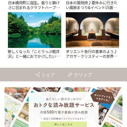
日本橋兜町に誕生。香りと静け
日本の風物詩♪夏休みに行きた
さに包まれるクラフトハーブテ
い風鈴まつり&イベント15選
ィー専門店「TYNK
【2026年夏】 | ことりっぷ
Kabutocho」 | ことりっぷ
新しくなった「ことりっぷ軽井
オリエント急行の客車のよう♪
沢」と一緒におでかけしたい注
アガサ・クリスティーの世界に
目スポット13選【スタンプラリ
浸れるブックカフェ/神田「サロ
ー開催中】 | ことりっぷ
ンクリスティ」 | ことりっぷ
シェア
クリップ