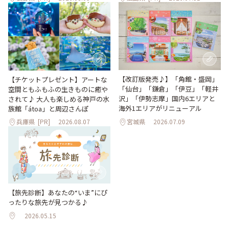
【改訂版発売♪】「角館・盛岡」
【チケットプレゼント】アートな
「仙台」「鎌倉」「伊豆」「軽井
空間ともふもふの生きものに癒や
沢」「伊勢志摩」国内6エリアと
されて♪ 大人も楽しめる神戸の水
海外1エリアがリニューアル
族館「átoa」と周辺さんぽ
兵庫県
[PR]
2026.08.07
宮城県
2026.07.09
【旅先診断】あなたの“いま”にぴ
ったりな旅先が見つかる♪
2026.05.15