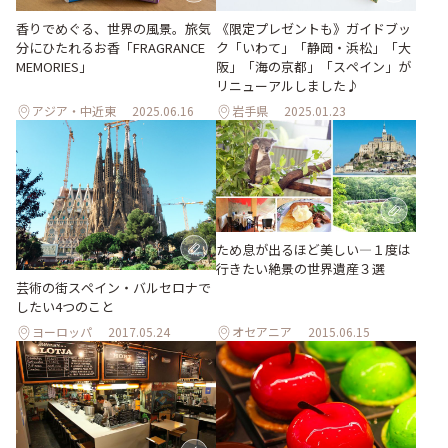
香りでめぐる、世界の風景。旅気
《限定プレゼントも》ガイドブッ
分にひたれるお香「FRAGRANCE
ク「いわて」「静岡・浜松」「大
MEMORIES」
阪」「海の京都」「スペイン」が
リニューアルしました♪
アジア・中近東
2025.06.16
岩手県
2025.01.23
ため息が出るほど美しい―１度は
行きたい絶景の世界遺産３選
芸術の街スペイン・バルセロナで
したい4つのこと
ヨーロッパ
2017.05.24
オセアニア
2015.06.15