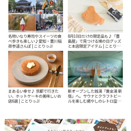
りっぷ
名物いなり寿司やスイーツの食
8月10日だけの限定品も♪「豊
べ歩きも楽しい♪愛知・豊川稲
島屋」で見つける鳩の日グッズ
荷参道さんぽ | ことりっぷ
と本店限定アイテム | ことりっ
ぷ
まあるい幸せ♪ 京都で行きた
新オープンした銭湯「黄金湯 新
い、ホットケーキの美味しいお
宿」へ。サウナとクラフトビー
店6選 | ことりっぷ
ルを楽しむ癒やしのレトロ空間
| ことりっぷ