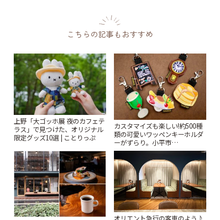
こちらの記事もおすすめ
上野「大ゴッホ展 夜のカフェテ
カスタマイズも楽しい!約500種
ラス」で見つけた、オリジナル
類の可愛いワッペンキーホルダ
限定グッズ10選 | ことりっぷ
ーがずらり。小平市
「Kimamaya T&K」 | ことりっ
ぷ
オリエント急行の客車のよう♪