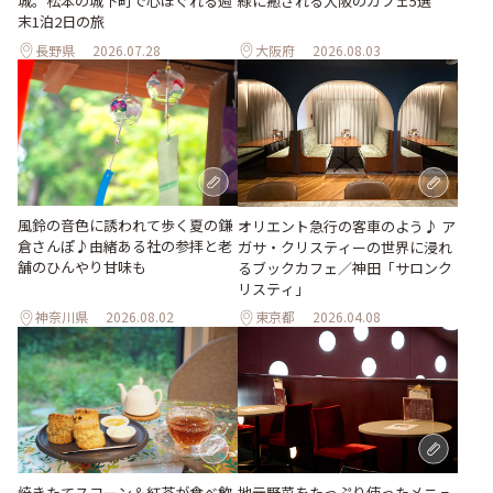
城。松本の城下町で心ほぐれる週
緑に癒される大阪のカフェ5選
末1泊2日の旅
長野県
2026.07.28
大阪府
2026.08.03
風鈴の音色に誘われて歩く夏の鎌
オリエント急行の客車のよう♪ ア
倉さんぽ♪由緒ある社の参拝と老
ガサ・クリスティーの世界に浸れ
舗のひんやり甘味も
るブックカフェ／神田「サロンク
リスティ」
神奈川県
2026.08.02
東京都
2026.04.08
地元野菜をたっぷり使ったメニュ
焼きたてスコーン＆紅茶が食べ飲