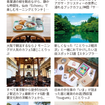
青葉通の緑を眺めながら、静か
アガサ・クリスティーの世界に
な時間を。仙台「Echoes」で
浸れるブックカフェ/神田「サロ
楽しむモーニングとランチ | こ
ンクリスティ」 | ことりっぷ
とりっぷ
大阪で朝活するなら♪ モーニン
新しくなった「ことりっぷ軽井
グが人気のカフェ5選 | ことりっ
沢」と一緒におでかけしたい注
ぷ
目スポット13選【スタンプラリ
ー開催中】 | ことりっぷ
すべて東京駅から徒歩5分以内
日本の手仕事の「いま」が詰ま
♪駅近カフェ最新ガイド6選~重
った器と雑貨のお店/西荻窪
要文化財の洋館カフェから、改
「tsugumi」 | ことりっぷ
札すぐのレトロ喫茶まで~ | こと