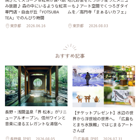
ーも♪アート空間でくつろぎタイ
み放題♪ 森の中にいるような紅茶
ムを／高円寺「まぁるいカフェ」
専門店・自由が丘「YOTSUBA
TEA」でのんびり時間
東京都
2026.06.16
東京都
2026.08.03
おすすめ記事
長野・浅間温泉「界 松本」がリニ
【チケットプレゼント】水辺の世
ューアルオープン。信州ワインと
界から浮世絵の世界へ。「広島も
音楽に浸るエレガントな湯宿へ
とまち水族館」ではじまるアート
さんぽ
長野県
[PR]
2026.08.05
広島県
[PR]
2026.07.31