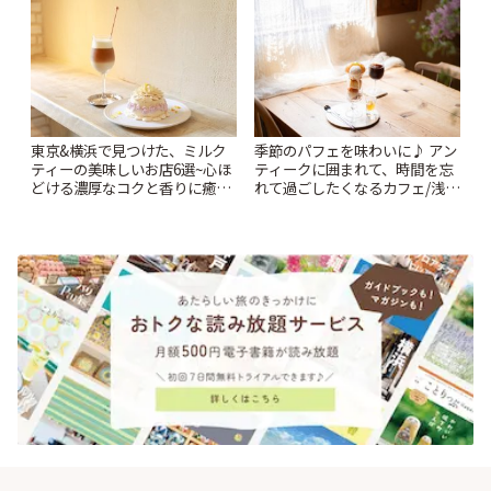
東京&横浜で見つけた、ミルク
季節のパフェを味わいに♪ アン
ティーの美味しいお店6選~心ほ
ティークに囲まれて、時間を忘
どける濃厚なコクと香りに癒や
れて過ごしたくなるカフェ/浅草
されるティータイム~ | ことりっ
「annorum cafe」 | ことりっぷ
ぷ