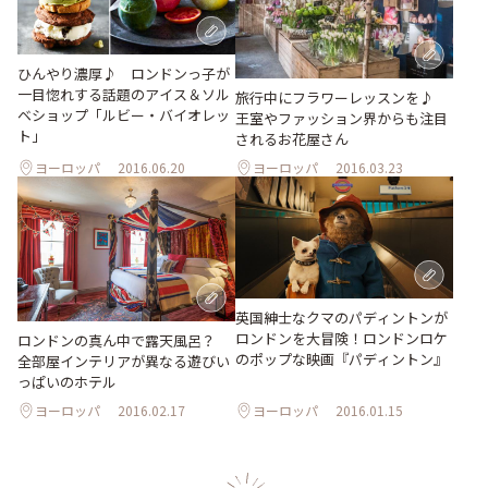
ひんやり濃厚♪ ロンドンっ子が
一目惚れする話題のアイス＆ソル
旅行中にフラワーレッスンを♪
ベショップ「ルビー・バイオレッ
王室やファッション界からも注目
ト」
されるお花屋さん
ヨーロッパ
2016.06.20
ヨーロッパ
2016.03.23
英国紳士なクマのパディントンが
ロンドンを大冒険！ロンドンロケ
ロンドンの真ん中で露天風呂？
のポップな映画『パディントン』
全部屋インテリアが異なる遊びい
っぱいのホテル
ヨーロッパ
2016.02.17
ヨーロッパ
2016.01.15