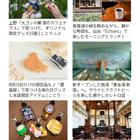
上野「大ゴッホ展 夜のカフェテ
青葉通の緑を眺めながら、静か
ラス」で見つけた、オリジナル
な時間を。仙台「Echoes」で
限定グッズ10選 | ことりっぷ
楽しむモーニングとランチ | こ
とりっぷ
8月10日だけの限定品も♪「豊
新オープンした銭湯「黄金湯 新
島屋」で見つける鳩の日グッズ
宿」へ。サウナとクラフトビー
と本店限定アイテム | ことりっ
ルを楽しむ癒やしのレトロ空間
ぷ
| ことりっぷ