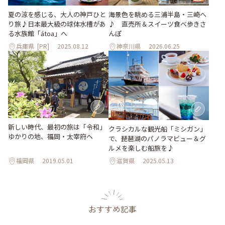
夏の涼を感じる、大人の神戸ひと
海景色を眺める三浦半島・三崎へ
り旅♪日本最大級の球体水槽があ
♪ 直売所＆スイーツ食べ歩きさ
る水族館「átoa」へ
んぽ
兵庫県
[PR]
2025.08.12
神奈川県
2026.06.25
新しい時代、最初の旅は「令和」
クラシカルな観光船「ミシガン」
ゆかりの地、福岡・太宰府へ
で、琵琶湖のパノラマビュー＆グ
ルメを楽しむ船旅を♪
福岡県
2019.05.01
滋賀県
2025.05.13
おすすめ記事