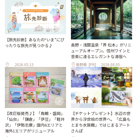
【旅先診断】あなたの“いま”にぴ
長野・浅間温泉「界 松本」がリニ
ったりな旅先が見つかる♪
ューアルオープン。信州ワインと
音楽に浸るエレガントな湯宿へ
2026.05.15
長野県
[PR]
2026.08.05
【改訂版発売♪】「角館・盛岡」
【チケットプレゼント】水辺の世
「仙台」「鎌倉」「伊豆」「軽井
界から浮世絵の世界へ。「広島も
沢」「伊勢志摩」国内6エリアと
とまち水族館」ではじまるアート
海外1エリアがリニューアル
さんぽ