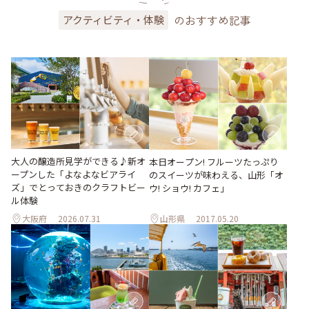
のおすすめ記事
アクティビティ・体験
大人の醸造所見学ができる♪新オ
本日オープン! フルーツたっぷり
ープンした「よなよなビアライ
のスイーツが味わえる、山形「オ
ズ」でとっておきのクラフトビー
ウ! ショウ! カフェ」
ル体験
大阪府
2026.07.31
山形県
2017.05.20