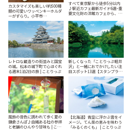
すべて東京駅から徒歩5分以内
カスタマイズも楽しい!約500種
♪駅近カフェ最新ガイド6選~重
類の可愛いワッペンキーホルダ
要文化財の洋館カフェから、改
ーがずらり。小平市
札すぐのレトロ喫茶まで~ | こと
「Kimamaya T&K」 | ことりっ
りっぷ
ぷ
レトロな蔵造りの街並みと国宝
新しくなった「ことりっぷ軽井
の城。松本の城下町で心ほぐれ
沢」と一緒におでかけしたい注
る週末1泊2日の旅 | ことりっぷ
目スポット13選【スタンプラリ
ー開催中】 | ことりっぷ
風鈴の音色に誘われて歩く夏の
【北海道】青空に浮かぶ雲をイ
鎌倉さんぽ♪由緒ある社の参拝
メージ。てん菜の恵みを味わう
と老舗のひんやり甘味も | こと
「みるくのくも」 | ことりっぷ
りっぷ