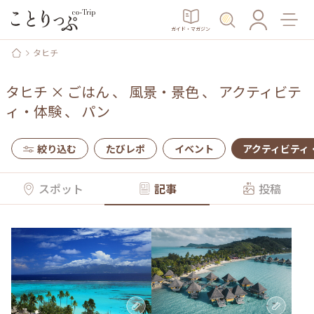
ガイド・マガジン
タヒチ
タヒチ
×
ごはん
、
風景・景色
、
アクティビテ
ィ・体験
、
パン
絞り込む
たびレポ
イベント
アクティビティ
スポット
記事
投稿