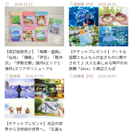
2026.05.15
長野県
[PR]
2026.08.05
【改訂版発売♪】「角館・盛岡」
【チケットプレゼント】アートな
「仙台」「鎌倉」「伊豆」「軽井
空間ともふもふの生きものに癒や
沢」「伊勢志摩」国内6エリアと
されて♪ 大人も楽しめる神戸の水
海外1エリアがリニューアル
族館「átoa」と周辺さんぽ
宮城県
2026.07.09
兵庫県
[PR]
2026.08.07
【チケットプレゼント】水辺の世
界から浮世絵の世界へ。「広島も