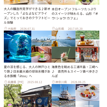
大人の醸造所見学ができる♪新オ
本日オープン! フルーツたっぷり
ープンした「よなよなビアライ
のスイーツが味わえる、山形「オ
ズ」でとっておきのクラフトビー
ウ! ショウ! カフェ」
ル体験
大阪府
2026.07.31
山形県
2017.05.20
夏の涼を感じる、大人の神戸ひと
海景色を眺める三浦半島・三崎へ
り旅♪日本最大級の球体水槽があ
♪ 直売所＆スイーツ食べ歩きさ
る水族館「átoa」へ
んぽ
兵庫県
[PR]
2025.08.12
神奈川県
2026.06.25