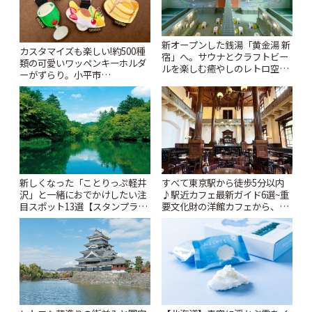
新オープンした銭湯「黄金湯 新
カスタマイズも楽しい!約500種
宿」へ。サウナとクラフトビー
類の可愛いワッペンキーホルダ
ルを楽しむ癒やしのレトロ空間
ーがずらり。小平市
| ことりっぷ
「Kimamaya T&K」 | ことりっ
ぷ
新しくなった「ことりっぷ軽井
すべて東京駅から徒歩5分以内
沢」と一緒におでかけしたい注
♪駅近カフェ最新ガイド6選~重
目スポット13選【スタンプラリ
要文化財の洋館カフェから、改
ー開催中】 | ことりっぷ
札すぐのレトロ喫茶まで~ | こと
りっぷ