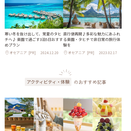
寒い冬を抜け出して、常夏のタヒ
直行便再開♪多彩な魅力にあふれ
チへ♪ 楽園で過ごす3泊5日おすす
る楽園・タヒチで非日常の旅行体
めプラン
験を
オセアニア
[PR]
2024.12.20
オセアニア
[PR]
2023.02.17
のおすすめ記事
アクティビティ・体験