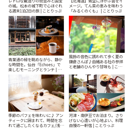
レトロな蔵造りの街並みと国宝
【北海道】青空に浮かぶ雲をイ
の城。松本の城下町で心ほぐれ
メージ。てん菜の恵みを味わう
る週末1泊2日の旅 | ことりっぷ
「みるくのくも」 | ことりっぷ
風鈴の音色に誘われて歩く夏の
青葉通の緑を眺めながら、静か
鎌倉さんぽ♪由緒ある社の参拝
な時間を。仙台「Echoes」で
と老舗のひんやり甘味も | こと
楽しむモーニングとランチ | こ
りっぷ
とりっぷ
季節のパフェを味わいに♪ アン
河津・南伊豆でお泊まり。さり
ティークに囲まれて、時間を忘
げない心遣いが心地よい、料理
れて過ごしたくなるカフェ/浅草
自慢の一軒宿 | ことりっぷ
「annorum cafe」 | ことりっぷ