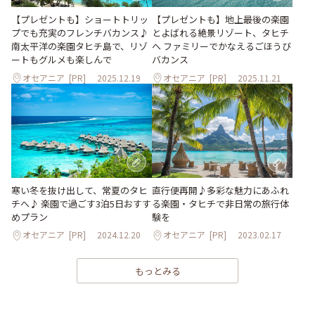
【プレゼントも】ショートトリッ
【プレゼントも】地上最後の楽園
プでも充実のフレンチバカンス♪
とよばれる絶景リゾート、タヒチ
南太平洋の楽園タヒチ島で、リゾ
へ ファミリーでかなえるごほうび
ートもグルメも楽しんで
バカンス
オセアニア
[PR]
2025.12.19
オセアニア
[PR]
2025.11.21
寒い冬を抜け出して、常夏のタヒ
直行便再開♪多彩な魅力にあふれ
チへ♪ 楽園で過ごす3泊5日おすす
る楽園・タヒチで非日常の旅行体
めプラン
験を
オセアニア
[PR]
2024.12.20
オセアニア
[PR]
2023.02.17
もっとみる