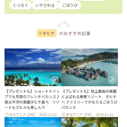
くつろぐ
いやされる
ごほうび
のおすすめ記事
タヒチ
【プレゼントも】ショートトリッ
【プレゼントも】地上最後の楽園
プでも充実のフレンチバカンス♪
とよばれる絶景リゾート、タヒチ
南太平洋の楽園タヒチ島で、リゾ
へ ファミリーでかなえるごほうび
ートもグルメも楽しんで
バカンス
オセアニア
[PR]
2025.12.19
オセアニア
[PR]
2025.11.21