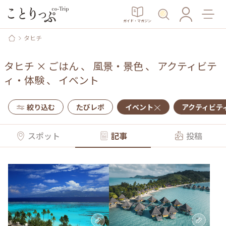
ガイド・マガジン
タヒチ
タヒチ
×
ごはん
、
風景・景色
、
アクティビテ
ィ・体験
、
イベント
絞り込む
たびレポ
イベント
アクティビテ
スポット
記事
投稿