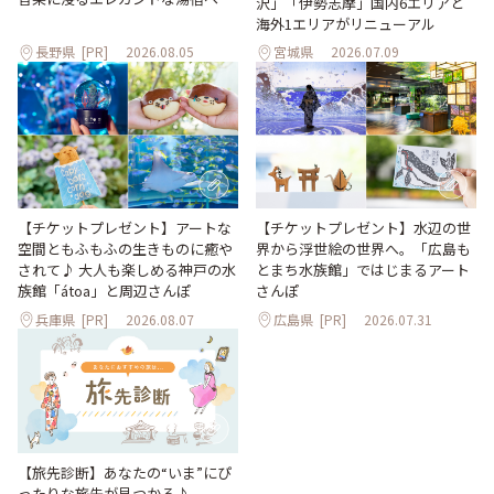
沢」「伊勢志摩」国内6エリアと
海外1エリアがリニューアル
長野県
[PR]
2026.08.05
宮城県
2026.07.09
【チケットプレゼント】アートな
【チケットプレゼント】水辺の世
空間ともふもふの生きものに癒や
界から浮世絵の世界へ。「広島も
されて♪ 大人も楽しめる神戸の水
とまち水族館」ではじまるアート
族館「átoa」と周辺さんぽ
さんぽ
兵庫県
[PR]
2026.08.07
広島県
[PR]
2026.07.31
【旅先診断】あなたの“いま”にぴ
ったりな旅先が見つかる♪