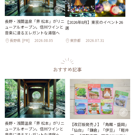
長野・浅間温泉「界 松本」がリニ
【2026年8月】東京のイベント26
ューアルオープン。信州ワインと
選
音楽に浸るエレガントな湯宿へ
長野県
[PR]
2026.08.05
東京都
2026.07.31
おすすめ記事
長野・浅間温泉「界 松本」がリニ
【改訂版発売♪】「角館・盛岡」
ューアルオープン。信州ワインと
「仙台」「鎌倉」「伊豆」「軽井
音楽に浸るエレガントな湯宿へ