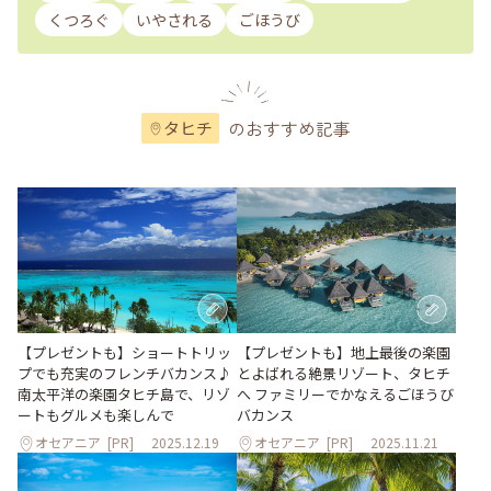
くつろぐ
いやされる
ごほうび
のおすすめ記事
タヒチ
【プレゼントも】ショートトリッ
【プレゼントも】地上最後の楽園
プでも充実のフレンチバカンス♪
とよばれる絶景リゾート、タヒチ
南太平洋の楽園タヒチ島で、リゾ
へ ファミリーでかなえるごほうび
ートもグルメも楽しんで
バカンス
オセアニア
[PR]
2025.12.19
オセアニア
[PR]
2025.11.21