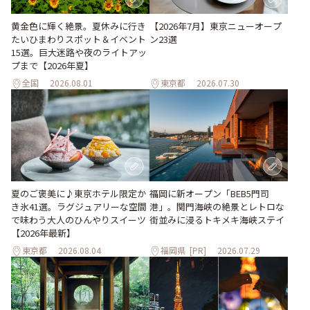
黄金色に輝く絶景。夏休みに行き
【2026年7月】東京ニューオープ
たいひまわりスポット＆イベント
ン23選
15選。巨大迷路や夜のライトアッ
プまで【2026年夏】
全国
2026.08.01
東京都
2026.07.30
夏のご褒美に♪東京ホテル限定か
福岡に新オープン「BEB5門司
き氷41選。ラグジュアリーな空間
港」。関門海峡の絶景とレトロな
で味わう大人のひんやりスイーツ
街並みに浸るトキメキ海峡ステイ
【2026年最新】
東京都
2026.08.04
福岡県
[PR]
2026.07.29