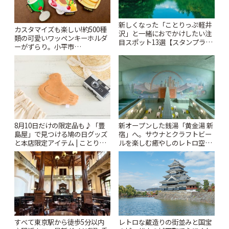
新しくなった「ことりっぷ軽井
カスタマイズも楽しい!約500種
沢」と一緒におでかけしたい注
類の可愛いワッペンキーホルダ
目スポット13選【スタンプラリ
ーがずらり。小平市
ー開催中】 | ことりっぷ
「Kimamaya T&K」 | ことりっ
ぷ
8月10日だけの限定品も♪「豊
新オープンした銭湯「黄金湯 新
島屋」で見つける鳩の日グッズ
宿」へ。サウナとクラフトビー
と本店限定アイテム | ことりっ
ルを楽しむ癒やしのレトロ空間
ぷ
| ことりっぷ
すべて東京駅から徒歩5分以内
レトロな蔵造りの街並みと国宝