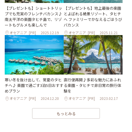
【プレゼントも】ショートトリッ
【プレゼントも】地上最後の楽園
プでも充実のフレンチバカンス♪
とよばれる絶景リゾート、タヒチ
南太平洋の楽園タヒチ島で、リゾ
へ ファミリーでかなえるごほうび
ートもグルメも楽しんで
バカンス
オセアニア
[PR]
2025.12.19
オセアニア
[PR]
2025.11.21
寒い冬を抜け出して、常夏のタヒ
直行便再開♪多彩な魅力にあふれ
チへ♪ 楽園で過ごす3泊5日おすす
る楽園・タヒチで非日常の旅行体
めプラン
験を
オセアニア
[PR]
2024.12.20
オセアニア
[PR]
2023.02.17
もっとみる