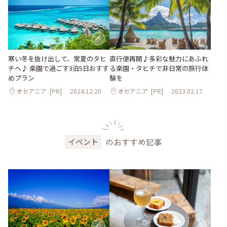
寒い冬を抜け出して、常夏のタヒ
直行便再開♪多彩な魅力にあふれ
チへ♪ 楽園で過ごす3泊5日おすす
る楽園・タヒチで非日常の旅行体
めプラン
験を
オセアニア
[PR]
2024.12.20
オセアニア
[PR]
2023.02.17
のおすすめ記事
イベント