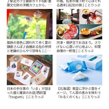
♪駅近カフェ最新ガイド6選~重
の城。松本の城下町で心ほぐれ
要文化財の洋館カフェから、改
る週末1泊2日の旅 | ことりっぷ
札すぐのレトロ喫茶まで~ | こと
りっぷ
風鈴の音色に誘われて歩く夏の
河津・南伊豆でお泊まり。さり
鎌倉さんぽ♪由緒ある社の参拝
げない心遣いが心地よい、料理
と老舗のひんやり甘味も | こと
自慢の一軒宿 | ことりっぷ
りっぷ
日本の手仕事の「いま」が詰ま
【北海道】青空に浮かぶ雲をイ
った器と雑貨のお店/西荻窪
メージ。てん菜の恵みを味わう
「tsugumi」 | ことりっぷ
「みるくのくも」 | ことりっぷ