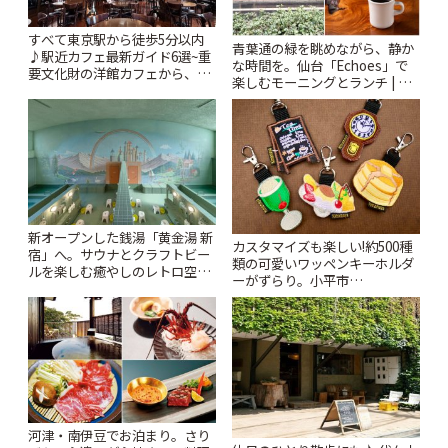
すべて東京駅から徒歩5分以内
青葉通の緑を眺めながら、静か
♪駅近カフェ最新ガイド6選~重
な時間を。仙台「Echoes」で
要文化財の洋館カフェから、改
楽しむモーニングとランチ | こ
札すぐのレトロ喫茶まで~ | こと
とりっぷ
りっぷ
新オープンした銭湯「黄金湯 新
カスタマイズも楽しい!約500種
宿」へ。サウナとクラフトビー
類の可愛いワッペンキーホルダ
ルを楽しむ癒やしのレトロ空間
ーがずらり。小平市
| ことりっぷ
「Kimamaya T&K」 | ことりっ
ぷ
河津・南伊豆でお泊まり。さり