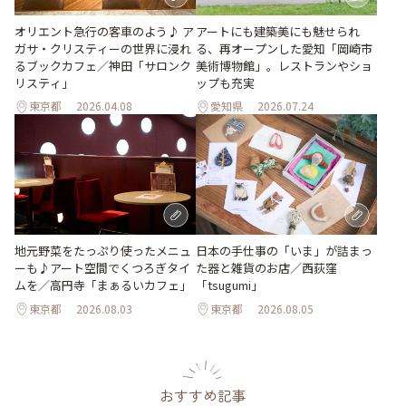
オリエント急行の客車のよう♪ ア
アートにも建築美にも魅せられ
ガサ・クリスティーの世界に浸れ
る、再オープンした愛知「岡崎市
るブックカフェ／神田「サロンク
美術博物館」。レストランやショ
リスティ」
ップも充実
東京都
2026.04.08
愛知県
2026.07.24
地元野菜をたっぷり使ったメニュ
日本の手仕事の「いま」が詰まっ
ーも♪アート空間でくつろぎタイ
た器と雑貨のお店／西荻窪
ムを／高円寺「まぁるいカフェ」
「tsugumi」
東京都
2026.08.03
東京都
2026.08.05
おすすめ記事