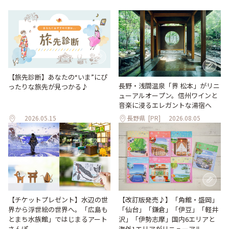
【旅先診断】あなたの“いま”にぴ
長野・浅間温泉「界 松本」がリニ
ったりな旅先が見つかる♪
ューアルオープン。信州ワインと
音楽に浸るエレガントな湯宿へ
2026.05.15
長野県
[PR]
2026.08.05
【改訂版発売♪】「角館・盛岡」
【チケットプレゼント】水辺の世
「仙台」「鎌倉」「伊豆」「軽井
界から浮世絵の世界へ。「広島も
沢」「伊勢志摩」国内6エリアと
とまち水族館」ではじまるアート
海外1エリアがリニューアル
さんぽ