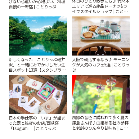
休日のひとり散歩にも♪ 代々木
げない心遣いが心地よい、料理
エリアで巡る絶品ドーナツ&ラ
自慢の一軒宿 | ことりっぷ
イフスタイルショップ | ことり
っぷ
新しくなった「ことりっぷ軽井
大阪で朝活するなら♪ モーニン
沢」と一緒におでかけしたい注
グが人気のカフェ5選 | ことりっ
目スポット13選【スタンプラリ
ぷ
ー開催中】 | ことりっぷ
風鈴の音色に誘われて歩く夏の
日本の手仕事の「いま」が詰ま
鎌倉さんぽ♪由緒ある社の参拝
った器と雑貨のお店/西荻窪
と老舗のひんやり甘味も | こと
「tsugumi」 | ことりっぷ
りっぷ