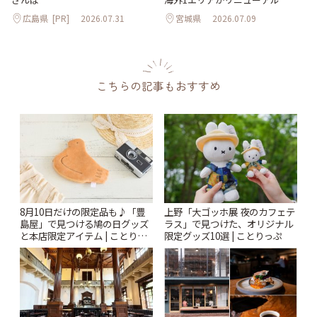
広島県
[PR]
2026.07.31
宮城県
2026.07.09
こちらの記事もおすすめ
8月10日だけの限定品も♪「豊
上野「大ゴッホ展 夜のカフェテ
島屋」で見つける鳩の日グッズ
ラス」で見つけた、オリジナル
と本店限定アイテム | ことりっ
限定グッズ10選 | ことりっぷ
ぷ