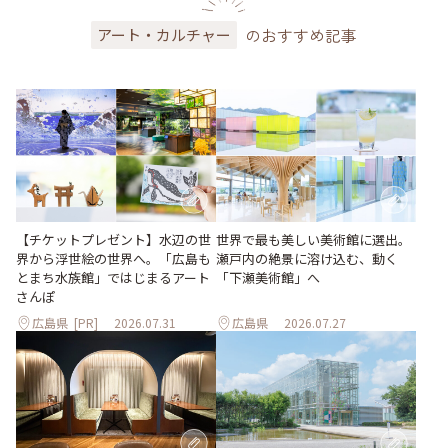
のおすすめ記事
アート・カルチャー
世界で最も美しい美術館に選出。
【チケットプレゼント】水辺の世
瀬戸内の絶景に溶け込む、動く
界から浮世絵の世界へ。「広島も
「下瀬美術館」へ
とまち水族館」ではじまるアート
さんぽ
広島県
[PR]
2026.07.31
広島県
2026.07.27