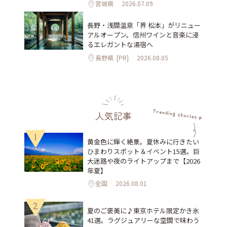
宮城県
2026.07.09
長野・浅間温泉「界 松本」がリニュー
アルオープン。信州ワインと音楽に浸
るエレガントな湯宿へ
長野県
[PR]
2026.08.05
人気記事
1
黄金色に輝く絶景。夏休みに行きたい
ひまわりスポット＆イベント15選。巨
大迷路や夜のライトアップまで【2026
年夏】
全国
2026.08.01
2
夏のご褒美に♪東京ホテル限定かき氷
41選。ラグジュアリーな空間で味わう