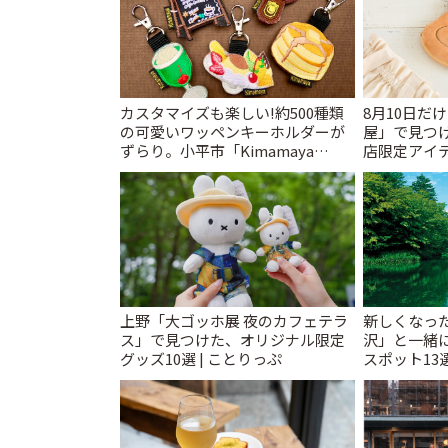
カスタマイズも楽しい!約500種類
8月10日だ
の可愛いワッペンキーホルダーが
屋」で見つ
ずらり。小平市「Kimamaya
店限定アイテ
T&K」 | ことりっぷ
上野「大ゴッホ展 夜のカフェテラ
新しくなっ
ス」で見つけた、オリジナル限定
沢」と一緒
グッズ10選 | ことりっぷ
スポット13
催中】 | こ