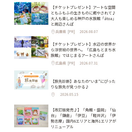
【チケットプレゼント】アートな空間
ともふもふの生きものに癒やされて♪
大人も楽しめる神戸の水族館「átoa」
と周辺さんぽ
兵庫県
[PR]
2026.08.07
【チケットプレゼント】水辺の世界か
ら浮世絵の世界へ。「広島もとまち水
族館」ではじまるアートさんぽ
広島県
[PR]
2026.07.31
【旅先診断】あなたの“いま”にぴった
りな旅先が見つかる♪
2026.05.15
【改訂版発売♪】「角館・盛岡」「仙
台」「鎌倉」「伊豆」「軽井沢」「伊
勢志摩」国内6エリアと海外1エリアが
リニューアル