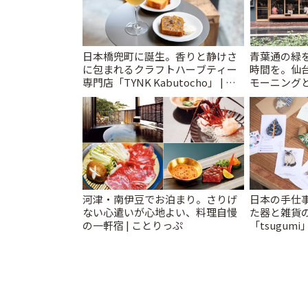
日本橋兜町に誕生。香りと静けさ
青葉通の緑
に包まれるクラフトハーブティー
時間を。仙台
専門店「TYNK Kabutocho」 | こ
モーニングと
とりっぷ
河津・南伊豆でお泊まり。さりげ
日本の手仕
ない心遣いが心地よい、料理自慢
た器と雑貨
の一軒宿 | ことりっぷ
「tsugumi