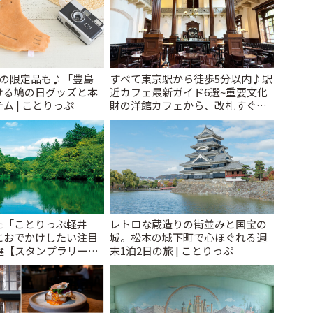
けの限定品も♪「豊島
すべて東京駅から徒歩5分以内♪駅
ける鳩の日グッズと本
近カフェ最新ガイド6選~重要文化
ム | ことりっぷ
財の洋館カフェから、改札すぐの
レトロ喫茶まで~ | ことりっぷ
た「ことりっぷ軽井
レトロな蔵造りの街並みと国宝の
におでかけしたい注目
城。松本の城下町で心ほぐれる週
選【スタンプラリー開
末1泊2日の旅 | ことりっぷ
とりっぷ