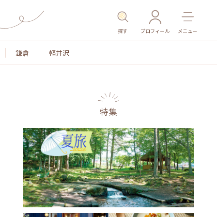
探す
プロフィール
メニュー
鎌倉
軽井沢
特集
名所・旧跡
温泉・スパ
その他施設
ごはん
カ