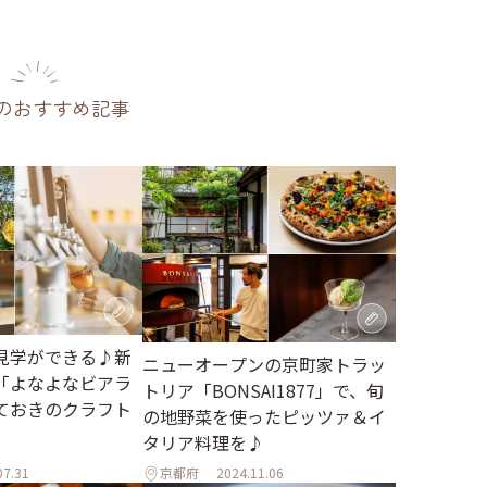
のおすすめ記事
見学ができる♪新
ニューオープンの京町家トラッ
「よなよなビアラ
トリア「BONSAI1877」で、旬
ておきのクラフト
の地野菜を使ったピッツァ＆イ
タリア料理を♪
07.31
京都府
2024.11.06