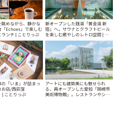
を眺めながら、静かな
新オープンした銭湯「黄金湯 新
「Echoes」で楽しむ
宿」へ。サウナとクラフトビール
ランチ | ことりっぷ
を楽しむ癒やしのレトロ空間 | こ
とりっぷ
事の「いま」が詰まっ
アートにも建築美にも魅せられ
のお店/西荻窪
る、再オープンした愛知「岡崎市
」 | ことりっぷ
美術博物館」。レストランやショ
ップも充実 | ことりっぷ