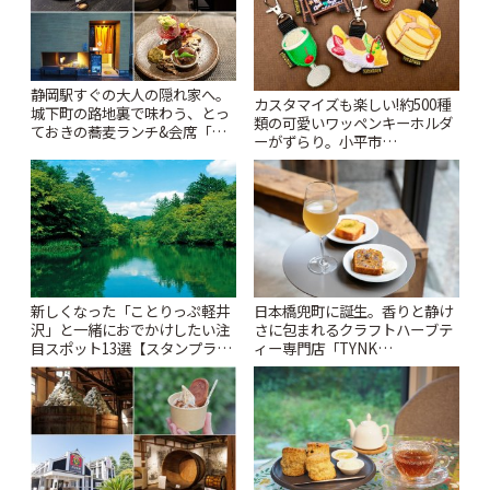
静岡駅すぐの大人の隠れ家へ。
カスタマイズも楽しい!約500種
城下町の路地裏で味わう、とっ
類の可愛いワッペンキーホルダ
ておきの蕎麦ランチ&会席「手
ーがずらり。小平市
打ち蕎麦 たがた」 | ことりっぷ
「Kimamaya T&K」 | ことりっ
ぷ
新しくなった「ことりっぷ軽井
日本橋兜町に誕生。香りと静け
沢」と一緒におでかけしたい注
さに包まれるクラフトハーブテ
目スポット13選【スタンプラリ
ィー専門店「TYNK
ー開催中】 | ことりっぷ
Kabutocho」 | ことりっぷ