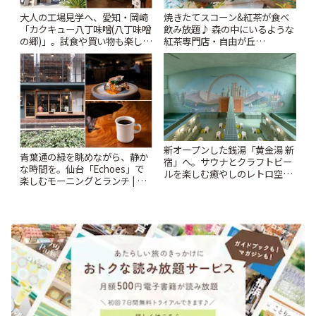
大人の工場見学へ、愛知・岡崎
焼きたてスコーン&紅茶が食べ
「カクキュー八丁味噌(八丁味噌
飲み放題♪ 森の中にいるような
の郷)」。試食や買い物も楽しみ
紅茶専門店・自由が丘
♪ | ことりっぷ
「YOTSUBA TEA」でのんびり
時間 | ことりっぷ
新オープンした銭湯「黄金湯 新
青葉通の緑を眺めながら、静か
宿」へ。サウナとクラフトビー
な時間を。仙台「Echoes」で
ルを楽しむ癒やしのレトロ空間
楽しむモーニングとランチ | こ
| ことりっぷ
とりっぷ