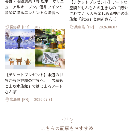
長野・浅間温泉「界 松本」がリニ
【チケットプレゼント】アートな
ューアルオープン。信州ワインと
空間ともふもふの生きものに癒や
音楽に浸るエレガントな湯宿へ
されて♪ 大人も楽しめる神戸の水
族館「átoa」と周辺さんぽ
長野県
[PR]
2026.08.05
兵庫県
[PR]
2026.08.07
【チケットプレゼント】水辺の世
界から浮世絵の世界へ。「広島も
とまち水族館」ではじまるアート
さんぽ
広島県
[PR]
2026.07.31
こちらの記事もおすすめ