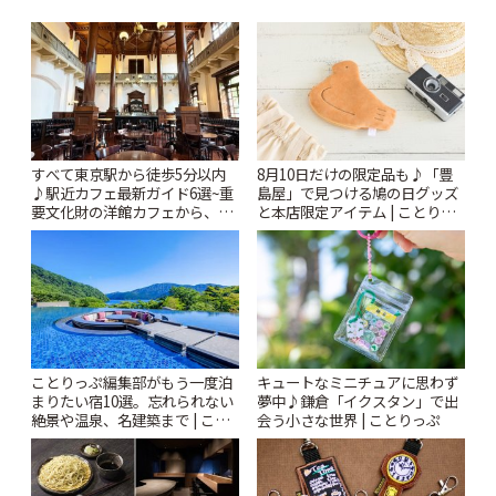
すべて東京駅から徒歩5分以内
8月10日だけの限定品も♪「豊
♪駅近カフェ最新ガイド6選~重
島屋」で見つける鳩の日グッズ
要文化財の洋館カフェから、改
と本店限定アイテム | ことりっ
札すぐのレトロ喫茶まで~ | こと
ぷ
りっぷ
ことりっぷ編集部がもう一度泊
キュートなミニチュアに思わず
まりたい宿10選。忘れられない
夢中♪鎌倉「イクスタン」で出
絶景や温泉、名建築まで | こと
会う小さな世界 | ことりっぷ
りっぷ