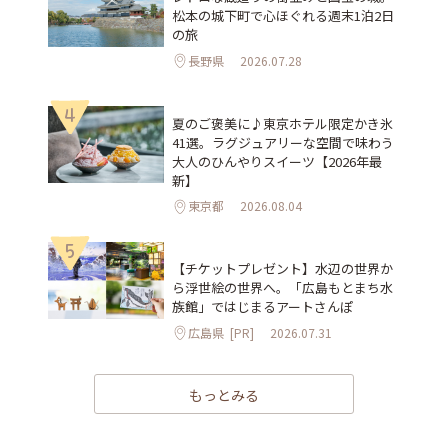
松本の城下町で心ほぐれる週末1泊2日
の旅
長野県
2026.07.28
4
夏のご褒美に♪東京ホテル限定かき氷
41選。ラグジュアリーな空間で味わう
大人のひんやりスイーツ【2026年最
新】
東京都
2026.08.04
5
【チケットプレゼント】水辺の世界か
ら浮世絵の世界へ。「広島もとまち水
族館」ではじまるアートさんぽ
広島県
[PR]
2026.07.31
もっとみる