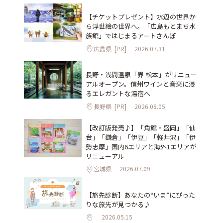
【チケットプレゼント】水辺の世界か
ら浮世絵の世界へ。「広島もとまち水
族館」ではじまるアートさんぽ
広島県
[PR]
2026.07.31
長野・浅間温泉「界 松本」がリニュー
アルオープン。信州ワインと音楽に浸
るエレガントな湯宿へ
長野県
[PR]
2026.08.05
【改訂版発売♪】「角館・盛岡」「仙
台」「鎌倉」「伊豆」「軽井沢」「伊
勢志摩」国内6エリアと海外1エリアが
リニューアル
宮城県
2026.07.09
【旅先診断】あなたの“いま”にぴった
りな旅先が見つかる♪
2026.05.15