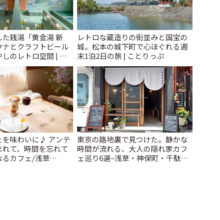
た銭湯「黄金湯 新
レトロな蔵造りの街並みと国宝の
ウナとクラフトビール
城。松本の城下町で心ほぐれる週
しのレトロ空間 | こ
末1泊2日の旅 | ことりっぷ
ェを味わいに♪ アンテ
東京の路地裏で見つけた。静かな
まれて、時間を忘れて
時間が流れる、大人の隠れ家カフ
なるカフェ/浅草
ェ巡り6選~浅草・神保町・千駄木
 cafe」 | ことりっぷ
ほか~ | ことりっぷ