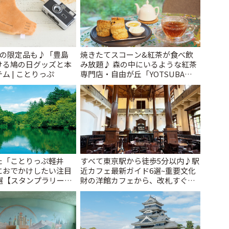
けの限定品も♪「豊島
焼きたてスコーン&紅茶が食べ飲
ける鳩の日グッズと本
み放題♪ 森の中にいるような紅茶
ム | ことりっぷ
専門店・自由が丘「YOTSUBA
TEA」でのんびり時間 | ことりっぷ
た「ことりっぷ軽井
すべて東京駅から徒歩5分以内♪駅
におでかけしたい注目
近カフェ最新ガイド6選~重要文化
選【スタンプラリー開
財の洋館カフェから、改札すぐの
とりっぷ
レトロ喫茶まで~ | ことりっぷ