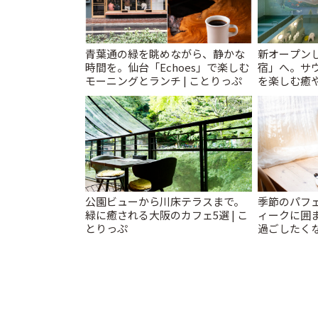
青葉通の緑を眺めながら、静かな
新オープンし
時間を。仙台「Echoes」で楽しむ
宿」へ。サ
モーニングとランチ | ことりっぷ
を楽しむ癒や
とりっぷ
公園ビューから川床テラスまで。
季節のパフ
緑に癒される大阪のカフェ5選 | こ
ィークに囲
とりっぷ
過ごしたく
「annorum