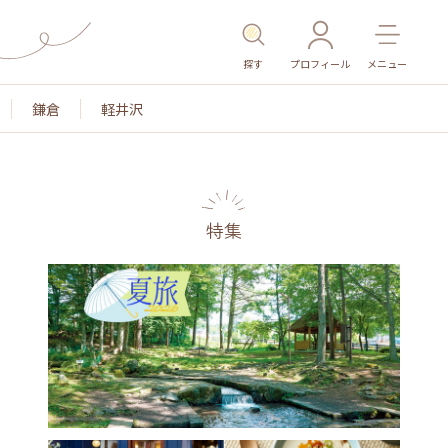
探す
プロフィール
メニュー
鎌倉
軽井沢
特集
名所・旧跡
温泉・スパ
その他施設
ごはん
カ