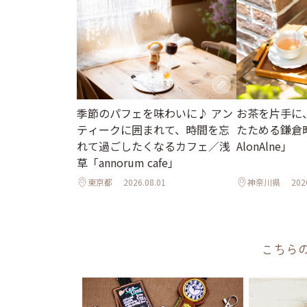
季節のパフェを味わいに♪ アン
お茶を片手に
ティークに囲まれて、時間を忘
たためる鎌倉時間
れて過ごしたくなるカフェ／浅
AlonAlne」
草「annorum cafe」
東京都
2026.08.01
神奈川県
202
こちら