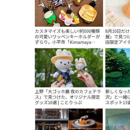
カスタマイズも楽しい!約500種類
8月10日だ
の可愛いワッペンキーホルダーが
屋」で見つ
ずらり。小平市「Kimamaya
店限定アイテ
T&K」 | ことりっぷ
上野「大ゴッホ展 夜のカフェテラ
新しくなっ
ス」で見つけた、オリジナル限定
沢」と一緒
グッズ10選 | ことりっぷ
スポット13
催中】 | こ