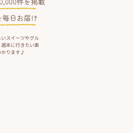
,000件を掲載
を毎日お届け
しいスイーツやグル
、週末に行きたい素
つかります♪