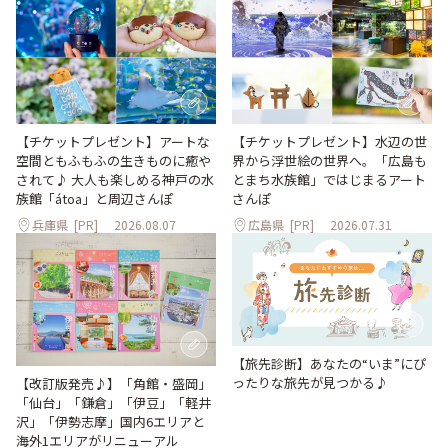
【チケットプレゼント】アートな
【チケットプレゼント】水辺の世
空間ともふもふの生きものに癒や
界から浮世絵の世界へ。「広島も
されて♪ 大人も楽しめる神戸の水
とまち水族館」ではじまるアート
族館「átoa」と周辺さんぽ
さんぽ
兵庫県
[PR]
2026.08.07
広島県
[PR]
2026.07.31
【旅先診断】あなたの“いま”にぴ
ったりな旅先が見つかる♪
【改訂版発売♪】「角館・盛岡」
「仙台」「鎌倉」「伊豆」「軽井
沢」「伊勢志摩」国内6エリアと
海外1エリアがリニューアル