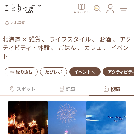
ガイド・マガジン
北海道
北海道
×
雑貨
、
ライフスタイル
、
お酒
、
アク
ティビティ・体験
、
ごはん
、
カフェ
、
イベン
ト
絞り込む
たびレポ
イベント
アクティビテ
スポット
記事
投稿