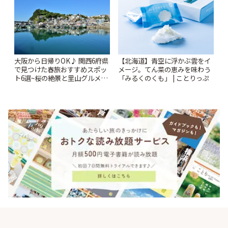
大阪から日帰りOK♪ 関西6府県
【北海道】青空に浮かぶ雲をイ
で見つけた春旅おすすめスポッ
メージ。てん菜の恵みを味わう
ト6選~桜の絶景と里山グルメや
「みるくのくも」 | ことりっぷ
秘密にしたい穴場まで~ | ことり
っぷ