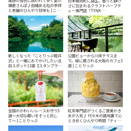
風鈴の音色に誘われて歩く夏の
日本橋兜町に誕生。香りと静け
鎌倉さんぽ♪由緒ある社の参拝
さに包まれるクラフトハーブテ
と老舗のひんやり甘味も | こと
ィー専門店「TYNK
りっぷ
Kabutocho」 | ことりっぷ
新しくなった「ことりっぷ軽井
公園ビューから川床テラスま
沢」と一緒におでかけしたい注
で。緑に癒される大阪のカフェ5
目スポット13選【スタンプラリ
選 | ことりっぷ
ー開催中】 | ことりっぷ
全国のかわいいレースお守り5
紅茶専門店がつくるご褒美かき
選〜大切な願いをそっと託し
氷が人気♪ 代々木の路地裏で心
て〜 | ことりっぷ
ときめくひんやり時間「ティー
スイーツ ラボ コンテナート」 |
ことりっぷ