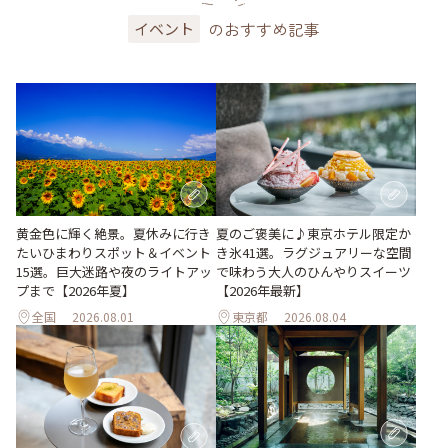
のおすすめ記事
イベント
黄金色に輝く絶景。夏休みに行き
夏のご褒美に♪東京ホテル限定か
たいひまわりスポット＆イベント
き氷41選。ラグジュアリーな空間
15選。巨大迷路や夜のライトアッ
で味わう大人のひんやりスイーツ
プまで【2026年夏】
【2026年最新】
全国
2026.08.01
東京都
2026.08.04