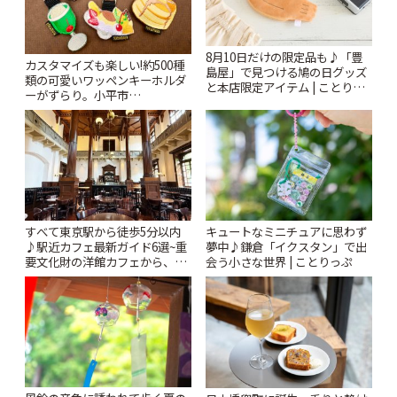
8月10日だけの限定品も♪「豊
カスタマイズも楽しい!約500種
島屋」で見つける鳩の日グッズ
類の可愛いワッペンキーホルダ
と本店限定アイテム | ことりっ
ーがずらり。小平市
ぷ
「Kimamaya T&K」 | ことりっ
ぷ
すべて東京駅から徒歩5分以内
キュートなミニチュアに思わず
♪駅近カフェ最新ガイド6選~重
夢中♪鎌倉「イクスタン」で出
要文化財の洋館カフェから、改
会う小さな世界 | ことりっぷ
札すぐのレトロ喫茶まで~ | こと
りっぷ