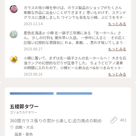
ガラスの街小樽を歩けば、ガラス製品のショップがたくさん
素敵な作品に出会いことができます♪ 思いもかけず、ステンド
グラスに遭遇しました ワインでも有名な小樽、ぶどうをモチ
ーフにした作品でした 散策も楽しい♪ #ことりっぷと一緒 #こ
2025.12.14
もっとみる
とりっぷ小樽
夏色北海道🌿 小樽 北一硝子三号館にある 「北一ホール」さ
ん。 少しの行列も 案外早い入店。 一歩中に入ると… その広く
仄暗い幻想的な雰囲気に わぁ、素敵、、思わず呟いてしまう
ほど。。 木造の梁と柱の レトロな喫茶ホール。 167個の石油
2025.08.27
もっとみる
ランプの灯りと 美しいステンドグラスが なんとも幻想的。。
セルフサービスで オーダー後 一番奥の席へ。 北海道の牛乳の
小樽に着いて、まずは北一硝子さんの北一ホールへ！ 大きな石
美味しさに すっかりハマり 迷わず 北海道牛乳のソフトクリー
油ランプの幻想的な灯りが圧巻でした。 ちょうどピアノ演奏
ムと 小樽ビールで ゆるりカフェ時間。 ちょうど ピアノ演奏が
の時間に入れたので、小樽ビール飲み比べ&おつまみセットと
始まり… さらに ロマンチックな雰囲気に。。 ずっと ひたって
ミルクティーソフトをいただきながら、素敵な演奏と空間を堪
2025.08.16
もっとみる
いたかった。。 ・ 167個のランプは 開店と同時に スタッフさ
能。 長年憧れだった場所に行けて感動でした✨ #北海道 #小樽
んが ひとつひとつ点灯されるとか… なんて素敵なんでしょ
#ガラス #ランプ #レトロ建築 #ビール #ソフトクリーム
ぅ。。ﾐﾀｶｯﾀ– #夏色北海道#7月の北海道#小樽#北一硝子三号館
#北一ホール#レトロ喫茶ホール#ゆるりカフェ時間#小樽カフ
ェ#ゆるりｼﾆｱ旅#ゆるり夏時間
五稜郭タワー
ゴリョウカクタワー
402
360度ガラス張りの窓から楽しむ迫力満点の眺め
函館・大沼
風景・景色