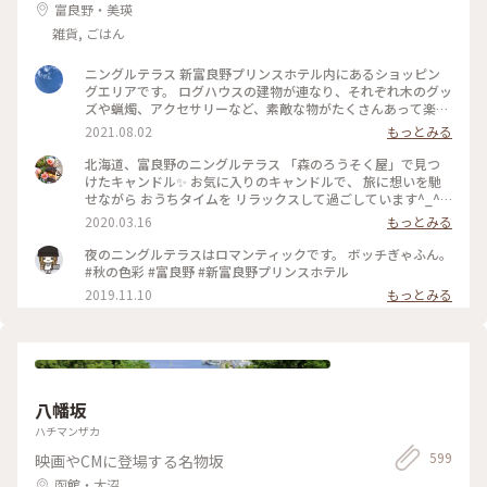
ちいさな列車旅
サリーも、色や形ひとつひとつに違う味が出ていて、どれを選
富良野・美瑛
ぼうか凄く悩ましかったです、、🥹 旅の思い出に出会えた素敵
雑貨, ごはん
な場所でした🧸 📷2025.08.07 #一人旅#夏旅#ゆるり夏時間#北
海道#函館市#函館#函館駅#ベイエリア#金森赤レンガ倉庫#赤
ニングルテラス 新富良野プリンスホテル内にあるショッピン
レンガ倉庫#函館煉瓦工場#金森赤レンガ倉庫店#赤瓦#コース
グエリアです。 ログハウスの建物が連なり、それぞれ木のグッ
ター#アロマ#アロマグッズ#香り#旅の思い出#ハンドメイドア
ズや蝋燭、アクセサリーなど、素敵な物がたくさんあって楽し
クセサリー#アクセサリー#ハンドメイド#ガラス製品#食器#函
いです♪ #ニングルテラス #新富良野プリンスホテル #富良野
館限定#お土産#ことりっぷ函館#ひとり旅日記🕊️
2021.08.02
もっとみる
#北海道
北海道、富良野のニングルテラス 「森のろうそく屋」で見つ
けたキャンドル✨ お気に入りのキャンドルで、 旅に想いを馳
せながら おうちタイムを リラックスして過ごしています^_^ #
北海道 #富良野 #ニングルテラス #森のろうそく屋 #キャンド
2020.03.16
もっとみる
ル #メルヘン #旅の思い出 #憧れの地
夜のニングルテラスはロマンティックです。 ボッチぎゃふん。
#秋の色彩 #富良野 #新富良野プリンスホテル
2019.11.10
もっとみる
八幡坂
ハチマンザカ
599
映画やCMに登場する名物坂
函館・大沼