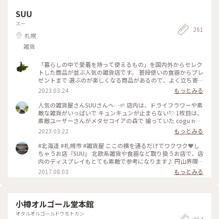
SUU
スー
261
札幌
雑貨
「暮らしの中で愛着を持って使えるもの」を国内外からセレク
トした商品が並ぶ人気の雑貨店です。 普段使いの食器からプレ
ゼントまで 選ぶのが楽しくなる商品があるので、よく立ち寄
ります。 この日も素敵な出会いが！！ 素敵ユーザーさんの投
2023.03.24
もっとみる
稿で気になっていた 「cogu no mori 」のツリーに出会えまし
た🌲 ２種類ありましたが、また出会えますように・・と 1本の
人気の雑貨屋さんSUUさんへ…🌱 店内は、ドライフラワーや素
ツリーをお家のリビングに💓 こちらの大通西16丁目店は、大
敵な雑貨がいっぱいで キュンキュンが止まらない💘 1枚目は、
通公園からもちょっと外れていますが、札幌駅のステラプレイ
素敵ユーザーさんがメタセコイアの森で 撮っていた cogu no
ス店もあります。 #ことりっぷ北海道 #札幌 #雑貨 #円山散歩 #
moriのミニツリー🌲 1本ずつ木工職人さんが丁寧に1人で作ら
2023.03.22
もっとみる
楽しい時間 #私のことりっぷ旅 #Myことりっぷ #セレクトショ
れているツリーだそうです❣️ 細かい部分まで、丁寧に作られて
ップ #西18丁目界隈 #素敵な出会い #お友だちと再会 #プレゼ
いて…とっても美しい✨✨✨ 前回入荷した時も、お客さんが並
#北海道 #札幌市 #雑貨屋 ここの横を通るだけでワクワク❤️し
ント探し
んだそうで… 入荷しても 即 売り切れたそうですよ‼️ たまたま
ちゃうお店『SUU』 北欧系雑貨や食器など取り扱うお店で、店
あったのは、奇跡かもと…🫢✨✨ かなり人気のツリーなので 私
内のディスプレイもとても素敵で参考になります♪ 円山界隈
も買おうかと かなり迷いましたが… なんせ家には、くまたん
は、やっぱり洒落てるお店が多い♪ じゃ、したっけぇ〜(*˙꒳
2017.08.03
もっとみる
がたくさん居るので 帰るまでに悩んで それでも欲しかったら
˙*)‧⁺✧︎*
買おうと 思ってましたが… 結局行けませんでした💦 今になっ
て…買っておけば良かった😥💦と後悔してます😭💦 とにかく
ときめく物がいっぱいでした✩.*˚ 札幌へ行かれた際には、是非
小樽オルゴール堂本館
おすすめしますよ❣️ 2023.3.3 #私のことりっぷ旅 #Myことりっ
オタルオルゴールドウモトカン
ぷ #花だより #北海道 #札幌 #楽しい時間 #雑貨 #ワクワクドキ