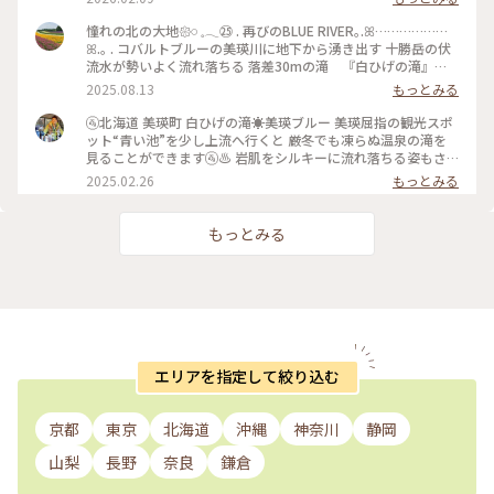
す水に含まれている小さな小さな粒によるものだそうです。 い
つか青い水も見てみたいです。 この周りは温泉街で、道から見
憧れの北の大地𑁍𓏸 𓈒𓂃㉕ . 再びのBLUE RIVER｡.ꕤ………………
えるだけでも大きなホテルがいくつか建っていました♨️ 5枚目
ꕤ.｡ . コバルトブルーの美瑛川に地下から湧き出す 十勝岳の伏
は、美瑛の駅前です🚉 #開運旅 #美瑛 #白金温泉 #白ひげの滝 #
流水が勢いよく流れ落ちる 落差30mの滝 『白ひげの滝』🩵 .
白ひげの滝ライトアップ #冬の美瑛 #北海道の冬 #幻想的な風
滝の美しさも素晴らしいですが その先の美瑛川も美しい✨ コ
2025.08.13
もっとみる
景 #青の世界 #夜景スポット #ライトアップ #美瑛駅
バルトブルーがどこまで続いていくのでしょうか... . 車を停め
た白金観光センターの中に 簡易郵便局がありましたが 10時か
🚰北海道 美瑛町 白ひげの滝☀美瑛ブルー 美瑛屈指の観光スポ
らでまだ開いてませんでした. 風景印は諦めて、観光センター
ット“青い池”を少し上流へ行くと 厳冬でも凍らぬ温泉の滝を
のスタンプを 記念に押して帰りました. 📷2025.7.15 #ゆ
見ることができます🚰♨️ 岩肌をシルキーに流れ落ちる姿もさ
るり夏時間 #アートな景色 #北海道 #大好きな場所 #憧れの北
ることながら、 澄んだ青い色の川がとても印象的✨ 橋の上か
2025.02.26
もっとみる
の大地 #夏旅 #美瑛 #BLUERIVER #ブルーリバー #白ひげの滝 #
ら眺める景色は、四季折々の色合いを奏でます。 ******** 雪
美瑛川 #コバルトブルー #スタンプ #記念スタンプ #十勝岳
景色で空が晴れたらさぞかし清々しくて美しいんだろうな〜っ
て雪でした⛄❄ ①橋の上から滝を見下ろす。 手前の氷柱が立派
もっとみる
で、白と青でまたキレイでしたよ。 ②青い美瑛川の上流。 前
の写真の左上の辺りです。よく見ると、山の斜面を沢が流れて
ます、何となく青い👀 ③橋から見下ろす下流です。 この先に
青い池が...行ったんですけど、吹雪いてて真っ白い池でした笑
(17-21時頃はブルーのライトアップをしてるようです) 北海
道、まだいくつかPOSTしていきますね📷´- (📷2025.2.4) #北
海道 #美瑛町 #白ひげの滝 #秘密の絶景北海道 #美瑛ブルー #温
泉 #絶景
エリアを指定して絞り込む
京都
東京
北海道
沖縄
神奈川
静岡
山梨
長野
奈良
鎌倉