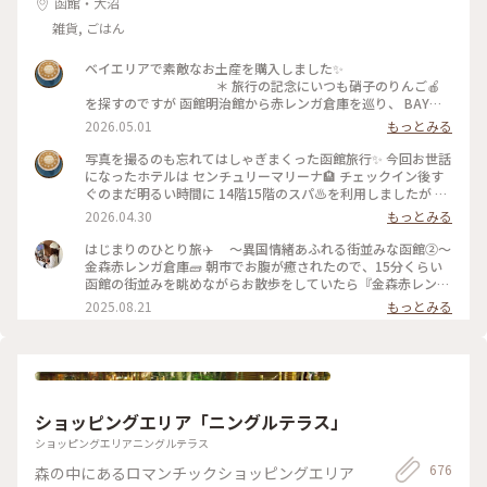
函館・大沼
雑貨, ごはん
ベイエリアで素敵なお土産を購入しました✨
＊ 旅行の記念にいつも硝子のりんご🍎
を探すのですが 函館明治館から赤レンガ倉庫を巡り、 BAYは
こだて内、瑠璃工房さんで すり硝子とレースのりんごオブジ
2026.05.01
もっとみる
ェに出会いました✨ お隣りのフクロウ🦉さんは 先日、小岩井
農場で出会いましたが、函館にも居ました😁
写真を撮るのも忘れてはしゃぎまくった函館旅行✨ 今回お世話
＊ そして、赤レンガ倉庫柄のポーチも🎵
になったホテルは センチュリーマリーナ🏨 チェックイン後す
初日に気になって見てたのですが購入には至らず… 次の日にな
ぐのまだ明るい時間に 14階15階のスパ♨️を利用しましたが 眺
り、やっぱり欲しい✨と 再びベイエリアへ🤪 買わなかったら
めがサイコーでした🤗 15階の開放感溢れる露天風呂に、14階
2026.04.30
もっとみる
きっと後悔してた💦 そのくらいお気に入りになりました✨
のあつ湯は まだ肌寒い函館の春を歩いた体をしっかりほぐし
＊ 写真たてに入れてあるのは センチュリ
て😌 海や函館山を眺めながらの♨️至福✨ 夜は館内のジンギス
はじまりのひとり旅✈️ 〜異国情緒あふれる街並みな函館②〜
ーマリーナのお土産屋さんで購入したポストカードです。 お部
カン料理のお店を利用しました。 個室で楽しめるのでお酒🍻
金森赤レンガ倉庫🧱 朝市でお腹が癒されたので、15分くらい
屋の一角が函館になりました✨ ＊ #ちいさ
も進みます⤴︎⤴︎ チェックイン前に金森赤レンガ倉庫のビアホ
函館の街並みを眺めながらお散歩をしていたら『金森赤レンガ
な列車旅
ールで すでに2杯飲んでいましたが🤣 そして、噂に名高いセン
倉庫』に到着🗽 港に並ぶ赤レンガの倉庫は明治時代に建造さ
2025.08.21
もっとみる
チュリーマリーナの朝食✨ 端から端まで見れないほどのものす
れ、歴史を感じさせられる外観と「函館ヒストリープラザ」
ごい種類の多さ！ 朝から海鮮丼の贅沢バイキングに感服です
「金森洋物館」「BAYはこだて」の３つのエリアにそれぞれの
🙏 テーブルに海鮮丼酢飯用のお酢が常備されてるのも嬉しい
異なる魅力が詰まっており、お天気に恵まれなくても楽しめる
🥹 なのにセンチュリーマリーナの写真が無いのです😂 説得力
施設でした☺️ ＊函館煉瓦工場 ◦赤瓦コースター ◦アロマ
に欠けますが、本当にオススメのホテルです❗️
グッズ ◦ハンドメイドアクセサリー ◦ガラス製品 etc...
＊ そして、函館と言えば‼️の 函館山か
アロマの香りがすごく良くて、、🥹アロマの瓶に赤瓦でできた
ショッピングエリア「ニングルテラス」
らの100万ドルの夜景🌃✨ これがなんと…食事の予約を19時に
スティックも可愛くて、インテリアとして置いておけるのと、
してたので 日が暮れる前に函館山を下山という悲しい結果に
挿すだけでお気に入りの香りが楽しめるところが素敵でした🪴
ショッピングエリアニングルテラス
😭 食事の後また行こうか？とも考えたのですが… お酒がすす
香りは旅の思い出としてお土産にするのも良いなと思い、お気
676
森の中にあるロマンチックショッピングエリア
み過ぎて外出出来ませんでした🤪 ＊ #
に入りの香りをひとつ購入しました☺️ ハンドメイドのアクセ