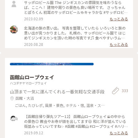
サッポロビール園 The ジンギスカンの雰囲気を味わうなら
ば、ここへ！ 建物や周りの景色も良い場所です。 さっちゃん
とぽろくん 初耳のサッポロビール🍻キャラかな #サッポロビー
ル園 #ジンギスカン #札幌
2023.02.09
もっとみる
北海道の旅の思い出。 写真を整理していたら いろいろと旅の
思い出が見つかりました。 札幌の、サッポロビール園で はじ
めてジンギスカンを頂いた時の写真です♫ 食べやすいラム
肉、 そしてビールも美味しかったです♡ またいつの日か食べ
2020.08.28
もっとみる
に行きたいなぁ(*´-`)✨ #北海道 #札幌 #サッポロビール園 #ジ
ンギスカン #わたしの旅 #旅行 #旅 #旅の思い出 #ビール
函館山ロープウェイ
ハコダテヤマロープウェイ
333
山頂まで一気に運んでくれる一番気軽な交通手段
函館・大沼
ごはん, たびレポ, 風景・景色, ホテル・宿, 温泉・ス
パ
【函館日帰り弾丸ツアー12】 函館山ロープウェイ🚡の中から
の景色😊 教会やお寺が頭を出してます😄 和と洋が並んでいる
街並みっていいですね✨ #函館 #函館山 #ロープウェイ #ハリス
トス正教会 #真宗大谷派東本願寺函館別院 #カトリック函館元
2019.09.12
もっとみる
町教会 #ガラスの反射は許してちょ