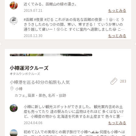
近くでみる、函館山の緑の濃さ。
2019.07.21
もっとみる
#函館 #夜景 #灯る これがあの有名な函館の夜景…！😆✨と う
きうきしたのもつかの間、寒い、寒すぎる！ ていうか寒いの
通り越して痛いー！😵💦と すぐに室内へ退散しました😂 この
写真を撮ったのが16時45分でしたが、 沖縄に住んでると17時
2018.12.30
もっとみる
前に陽が沈むなんて 考えられないことで、日没の早さにも 驚
きました😮 旅行に行くと、こういう思いがけない 驚きや発見
ができるのが楽しいですね♬
小樽運河クルーズ
オタルウンガクルーズ
283
小樽港を巡る40分の船旅も人気
小樽
カフェ, 風景・景色, 名所・旧跡
小樽に新しい観光スポットができました。 観光案内含めお土
産も売ってたり 道の駅みたいに品物はそれほど 多くはないけ
ど、小樽産の物から 北海道を代表するお土産まで 色々と置い
てました 外にはコンテナで作られた カフェがあり ルタオのア
2024.04.06
もっとみる
イスクリームや ハンバーガー屋さんなど お洒落な感じが漂っ
てました 最後に小樽に貢献しようと 何品が買いまして 今から
初めて2人での実母との親子旅行で小樽へ🌊🐳 何度も小樽へは
食べるのが楽しみです✨✨✨