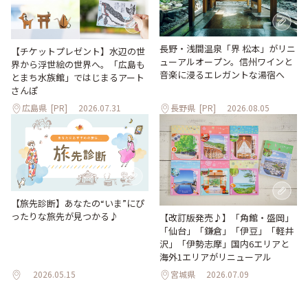
長野・浅間温泉「界 松本」がリニ
【チケットプレゼント】水辺の世
ューアルオープン。信州ワインと
界から浮世絵の世界へ。「広島も
音楽に浸るエレガントな湯宿へ
とまち水族館」ではじまるアート
さんぽ
広島県
[PR]
2026.07.31
長野県
[PR]
2026.08.05
【旅先診断】あなたの“いま”にぴ
ったりな旅先が見つかる♪
【改訂版発売♪】「角館・盛岡」
「仙台」「鎌倉」「伊豆」「軽井
沢」「伊勢志摩」国内6エリアと
海外1エリアがリニューアル
2026.05.15
宮城県
2026.07.09