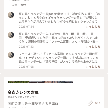
風景・景色
夏の花〜ラベンダー 前postの続きです 〈森の彩りの畑〉 「は
なもいわ」と言う白っぽかったラベンダーの蕾も 花が開くと
ムラサキ色が見えていました マダラな感じもオシャレさんで
す 〈彩りの畑〉の定番だった花々は連作障害を防ぐために
2026.07.24
もっとみる
〈森の彩りの畑〉に植えられましたが… 今年の色のパターンを
見ると… やっぱり元の配色の方が好きかも〜です また来年も
夏の花〜ラベンダー 先日の連休…曇り…雨…雨…曇り…雨…
美しい彩りを巡りたいと思います #ひみつの絶景 #丘のある風
雨… 予報通りでしたが… 花びらが散ったり色がくすんでしま
景 #花のある風景 #ひみつの絶景北海道 #夏景色 #花景色 #ファ
う前に 満開の花盛りの『ファーム富田』さんへ 早朝の〈彩り
ーム富田 #ラベンダー畑 #美しい朝 #彩りの畑 #夏色
の畑〉と〈森の彩りの畑〉です 朝陽を浴びて…ラベンダーの色
2026.07.23
もっとみる
は赤紫っぽく映りました 左から〜 キバナコスモス・スペアミ
ント・ジニア5色 ペパーミント・ペチュニア・ビール麦 そして
フェーズ・夏〜花 『ファーム富田』さんのラベンダー畑の原
右がオカムラサキです 霧の立ちこめる夏の朝は ここへ辿り着
点 〈トラディショナルラベンダー畑〉です 傾斜になっている
くまでの道のりも美しかったです そうそう…〈彩りの畑〉の入
丘のラベンダーは 「濃紫早咲」がメインで傾斜の上の方には
り口の木がある辺りで 今年もエゾリスさんに会いました #ひみ
「はなもいわ」と「おかむらさき」があります それぞれが一
2026.07.08
もっとみる
つの絶景 #花のある風景 #丘のある風景 #夏景色 #花景色 #美し
度に咲き揃うことはないので 今がくっきりとした鮮やかなラ
い朝 #夏色 #ラベンダー畑 #ファーム富田 #彩りの畑 #エゾリス
ベンダー色のグラデーションが楽しめます 蕾だった「濃紫早
咲」は一番上から次々に花を咲かせています 蕾がほわっと開
くのではなくて… 蕾の先端に花が開くのですね〜 一番最後は
おまけのように赤いケシの花が一つだけ… #ひみつの絶景 #丘
のある風景 #花のある風景 #森の彩りの畑 #夏景色 #花景色 #美
金森赤レンガ倉庫
しい花 #夏色 #花畑 #ファーム富田 #ラベンダー #トラディショ
ナルラベンダー畑 #濃紫早咲
カネモリアカレンガソウコ
694
函館の楽しみを満喫できる倉庫群