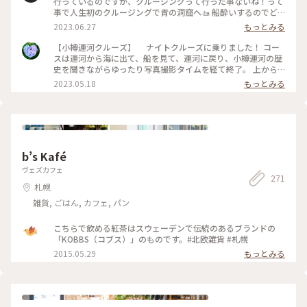
行っているのですが、クルージングって行った事ないね！って
事で人生初のクルージングで青の洞窟へ🚤 船酔いするのでど
うなるか心配でしたが、そんな心配を他所にガイドのお兄さん
2023.06.27
もっとみる
はビュンビュン飛ばし日本海へ…😂🌊 小樽水族館を海側から
眺めながら、20分ほど走ると神秘的な青の洞窟へ到着！！ 洞
【小樽運河クルーズ】 ナイトクルーズに乗りました！ コー
窟の中は暗いのに水の中は青く光っていました✨✨（上手く写
スは運河から海に出て、船を見て、運河に戻り、小樽運河の歴
真が撮れませんでした😂） 帰り道はカモメさんへの餌やり
史を聞きながらゆったり写真撮影タイムを経て終了。 上から
（かっぱえびせんです笑）船の速さに合わせて間近で飛んでる
眺めるのも良いですが、間近で見るとまた違った視点も見られ
2023.05.18
もっとみる
姿が何だか素敵でした😉 空と海が同じくらい青く、普段見れ
ますし、歴史を解説してもらうと本当に昔からこの姿なんだと
ない景色に親子で満喫した時間を過ごすことができました♡ #
驚きました。 そして夜はやっぱり夜景とライトアップが素敵
小樽 #私のことりっぷ旅 #美しい町 #癒し #母娘旅行 #クルージ
でした💕 ロマンチックな40分間のクルーズ、おすすめです🌸
ング #青の洞窟
#私のことりっぷ旅 #レトロな街 #小樽 #小樽市 #小樽運河 #小
樽運河クルーズ #ナイトクルーズ #レトロ #夜景 #ロマンチッ
ク
b’s Kafé
ヴェズカフェ
271
札幌
雑貨, ごはん, カフェ, パン
こちらで飲める紅茶はスウェーデンで伝統のあるブランドの
「KOBBS（コブス）」のものです。#北欧雑貨 #札幌
2015.05.29
もっとみる