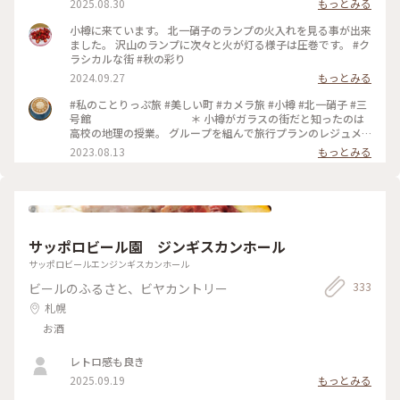
2025.08.30
もっとみる
ガラスがそろっていました(こちらも写真無し💦) . 入り口近く
の北一ホールが目に止まり 並んでる人も少なかったので入っ
小樽に来ています。 北一硝子のランプの火入れを見る事が出来
て見ました. 入り口でショーケースの商品を見て 先にお会計を
ました。 沢山のランプに次々と火が灯る様子は圧巻です。 #ク
してセルフサービスで席を探します. 入った瞬間からほとんど
ラシカルな街 #秋の彩り
真っ暗で見えなかったのですが、だんだんと目が慣れてきて
2024.09.27
もっとみる
周りの幻想的な景色にうっとりでした✨ 私はミルクティソフト
主人はコーヒーフロートに. . 石造り倉庫を活用した167個の石
#私のことりっぷ旅 #美しい町 #カメラ旅 #小樽 #北一硝子 #三
油ランプの明かりが照らす幻想的な空間. 奥の席に着くと石油
号館 ＊ 小樽がガラスの街だと知ったのは
ランプの匂いがほんのり暖かく漂っていました. 周りの席は満
高校の地理の授業。 グループを組んで旅行プランのレジュメ
席に近かったですが、暗いので 全然気になりません. いつまで
を 提出しなさいと課題が出たんです🧐why❓ 友達と旅行先に選
2023.08.13
もっとみる
も眺めていたい風景でした. . 5枚目の写真は北一硝子1番奥の喫
んだのが北海道で 2月だったので札幌雪祭りをメインに日程を
茶スペースで 吊ってある浮き球が可愛いかったので. 📷
組みました⛄️ 今思えば、移動距離とかちゃんと調べたのか😅
2025.7.16 #ゆるり夏時間 #アートな景色 #旅の思い出 #北海道
確かニセコも行って、小樽も行ってという なかなかの強行スケ
#大好きな場所 #憧れの北の大地 #小樽 #北一硝子三号館 #北一
ジュールを組んだ記憶😂 その時も『小樽でガラス細工のお土
ホール #幻想的な空間 #浮き球 #ミルクティーソフト #ランプ #
産を購入』と 当時から好きだった🥰 ＊ メ
石油ランプ #167個 #石造り倉庫
ルヘン交差点から堺町通りは観光客の波。 その賑わいの中に
サッポロビール園 ジンギスカンホール
身を置くだけで ワクワクが止まらない✨ 元はニシン漁の倉庫
の建物、漁に使うブイ（浮き玉）造りからガラス製品が盛んに
サッポロビールエンジンギスカンホール
なった事。 歴史あってこそ 今の賑わいがここにあるんですね
333
ビールのふるさと、ビヤカントリー
😌 ＊ お目当ての林檎🍎は迷う事なく 2色
❤️🤍イロチ買いです😍✨ 私の『ガラス林檎コレクション』が増
札幌
えました✨
お酒
レトロ感も良き
2025.09.19
もっとみる