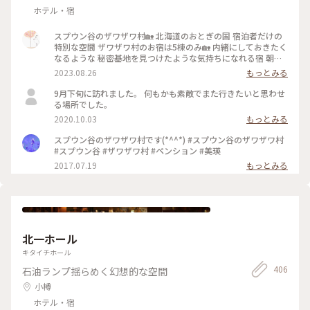
ホテル・宿
スプウン谷のザワザワ村🏡 北海道のおとぎの国 宿泊者だけの
特別な空間 ザワザワ村のお宿は5棟のみ🏡 内緒にしておきたく
なるような 秘密基地を見つけたような気持ちになれる宿 朝に
は窓越しに畑仕事をされる風景が 夜には満点の星空が広がる
2023.08.26
もっとみる
静かな時間 どこを切り撮っても絵になる風景 こんな家に住め
たら⋯( ღ´꒳`)♡ を叶えてくれるカワイイお宿です 季節を変え
9月下旬に訪れました。 何もかも素敵でまた行きたいと思わせ
て、また帰りたいあの村へ いつかもう一度おとぎの国へ‪
る場所でした。
𓂃𓂂𖡼.𖤣𖥧 予約は3ヶ月前から。 電話でのみ受付されてます☎ #
2020.10.03
もっとみる
カメラ旅 #私のことりっぷ旅 #美しい町 #スプウン谷のザワザ
ワ村 #おとぎの国 #一棟貸し宿 #美瑛町 #北海道
スプウン谷のザワザワ村です(*^^*) #スプウン谷のザワザワ村
#スプウン谷 #ザワザワ村 #ペンション #美瑛
2017.07.19
もっとみる
北一ホール
キタイチホール
406
石油ランプ揺らめく幻想的な空間
小樽
ホテル・宿