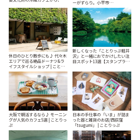
ーがずらり。小平市
札すぐのレトロ喫茶まで~ | こと
「Kimamaya T&K」 | ことりっ
りっぷ
ぷ
新しくなった「ことりっぷ軽井
休日のひとり散歩にも♪ 代々木
沢」と一緒におでかけしたい注
エリアで巡る絶品ドーナツ&ラ
目スポット13選【スタンプラリ
イフスタイルショップ | ことり
ー開催中】 | ことりっぷ
っぷ
大阪で朝活するなら♪ モーニン
日本の手仕事の「いま」が詰ま
グが人気のカフェ5選 | ことりっ
った器と雑貨のお店/西荻窪
ぷ
「tsugumi」 | ことりっぷ