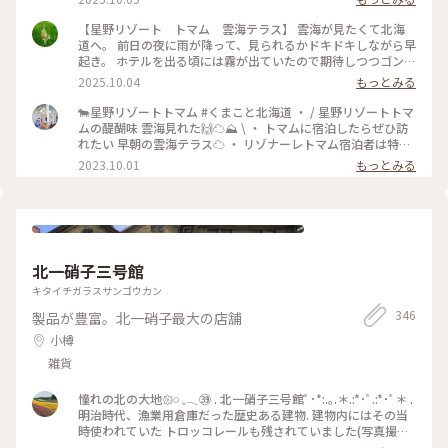
た。 大吉、吉…ではなく、雲の名前が書かれてました しばら
く雲の形が気になりそう #ことりっぷ北海道 #秋の装い #絶
【星野リゾート トマム 雲海テラス】 雲海が見たくて北海
景 #星野リゾート #雲海 #おみくじ #雲
道へ。 前日の夜に雨が降って、見られるかドキドキしながら早
起き。 ホテルを出る頃には霧が出ていたので期待しつつゴンド
ラ乗り場に向かいます。 少しずつ明るくなっていく空。 雲が
2025.10.04
もっとみる
流れ込んでくる様子もはっきりと見ることが出来ました。 日
の出も太陽が隠れることなく拝むことが出来ましたー！！ #こ
🐄星野リゾートトマム #くまこと北海道 ・ / 星野リゾートトマ
とりっぷ北海道 #ことりっぷ #秋の装い #雲海 #星野リ
ムの醍醐味 雲海見れた🙌☁️⛰️ \ ・ トマムに宿泊したらぜひ訪
ゾート #日の出 #絶景
れたい 早朝の雲海テラス☁️ ・ リゾナーレトマム宿泊者は特典
で 直通バス&ファストパスがついてくるのですが 始発バスま
2023.10.01
もっとみる
さかの4:30発🤣 ・ 3:00起きで4:00頃ロビーにいくと もう行列
ができててびっくり😲 4:30前に出た１便に乗れて 先頭集団で
雲海を堪能してきました🤩 ・ ・ #北海道 #札幌 #北海道旅 #北
海道旅行 #北海道観光 #トマム旅行 #トマム観光 #トマム旅 #ト
マム #星野リゾート #星野リゾートトマム #トマム星野リゾー
ト #リゾナーレトマム #雲海 #カメラ旅 #私のことりっぷ旅 #こ
北一硝子三号館
とりっぷ15周年
キタイチガラスサンゴウカン
346
製品が豊富。北一硝子最大の店舗
小樽
雑貨
憧れの北の大地𑁍𓏸 𓈒𓂃㊴ . 北一硝子三号館ﾟ･*:.｡.＊.:*･ﾟ.:*･ﾟ＊ .
明治時代、漁業用倉庫だった歴史ある建物. 建物内にはその当
時使われていた トロッコレールも残されていました(写真撮り
忘れてますが😅) . ガラス製品もフロアごとにテーマ別の多彩な