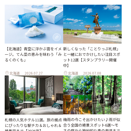
【北海道】青空に浮かぶ雲をイメ
新しくなった「ことりっぷ札幌」
ージ。てん菜の恵みを味わう「み
と一緒におでかけしたい注目スポ
るくのくも」
ット12選【スタンプラリー開催
中】
北海道
2026.07.27
北海道
2026.07.08
梅雨の今こそ出かけたい♪雨が似
札幌の人気ホテル11選。旅の拠点
合う全国の絶景スポット6選～モ
にぴったりな駅チカ＆おしゃれ＆
ネの庭から神秘的な青の参道まで
絶景宿まで【2026年】