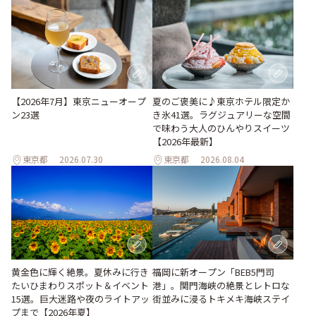
【2026年7月】東京ニューオープ
夏のご褒美に♪東京ホテル限定か
ン23選
き氷41選。ラグジュアリーな空間
で味わう大人のひんやりスイーツ
【2026年最新】
東京都
2026.07.30
東京都
2026.08.04
黄金色に輝く絶景。夏休みに行き
福岡に新オープン「BEB5門司
たいひまわりスポット＆イベント
港」。関門海峡の絶景とレトロな
15選。巨大迷路や夜のライトアッ
街並みに浸るトキメキ海峡ステイ
プまで【2026年夏】