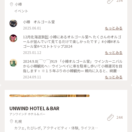
254
ドキ #SUU #久しぶりの再会 #ありがとうございます #円山散
小樽
策 #人気の雑貨屋さん #kogunomori #ミニツリー #ドライフ
イベント
ラワー
小樽 オルゴール堂
2025.06.01
もっとみる
12月北海道旅9️⃣ 小樽にあるオルゴール堂へ たくさんのオルゴ
ールが並んでいて見てるだけで楽しかったです♩ #小樽#オル
ゴール堂#ベストトリップ2024
2025.01.12
もっとみる
2024.9.8( ￣▽￣)919 「小樽オルゴール堂」 ワインカーニバル
から小樽観光へ✨ ウインベイに車を駐車し歩いて小樽運河を目
指します🚶 ※１５年ぶりの小樽観光👀 館内に入ると、綺麗な
オルゴールと音色が広がり、クラシカルな建物が良い雰囲気を
2024.09.11
もっとみる
出してます☺️ #北海道#小樽市#観光#散歩#小樽オルゴール堂#
ことりっぷ旅2024#クラシカルな街
UNWIND HOTEL＆BAR
アンワインド ホテル＆バー
244
札幌
カフェ, たびレポ, アクティビティ・体験, ライフスタ