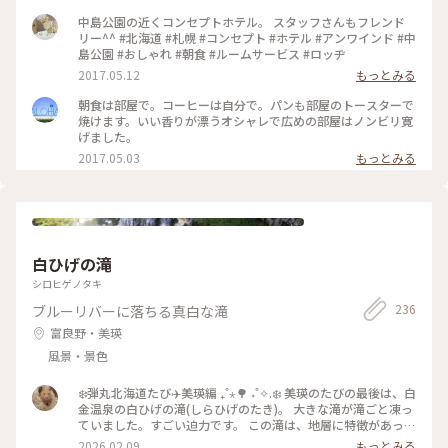
イル, ホテル・宿, お酒
中島公園の近くコンセプトホテル。 スタッフさんもフレンド
リー^^ #北海道 #札幌 #コンセプト #ホテル #アンワインド #中
島公園 #おしゃれ #朝食 #ルームサービス #ロッヂ
2017.05.12
もっとみる
朝食は部屋で。コーヒーは自分で。パンも部屋のトースターで
焼けます。いい香りが漂うオシャレで広めの部屋はノンビリ寛
げました。
2017.05.03
もっとみる
白ひげの滝
シロヒゲノタキ
236
ブルーリバーに落ちる真白な滝
富良野・美瑛
風景・景色
❄️弾丸北海道たび✈️美瑛編 ₊˚⋆🌳 ˖˚✧.❄️ 美瑛のたびの最後は、白
金温泉の白ひげの滝(しらひげのたき)。 大きな滝が滝ごと凍っ
ていました。すごい迫力です。 この滝は、地層に特徴があった
り、凍っていない時は水が青く見えて、それは火山から流れ出
2026.02.09
もっとみる