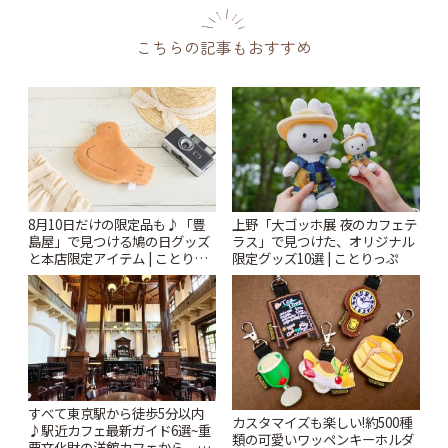
こちらの記事もおすすめ
8月10日だけの限定品も♪「豊
上野「大ゴッホ展 夜のカフェテ
島屋」で見つける鳩の日グッズ
ラス」で見つけた、オリジナル
と本店限定アイテム | ことりっ
限定グッズ10選 | ことりっぷ
ぷ
すべて東京駅から徒歩5分以内
カスタマイズも楽しい!約500種
♪駅近カフェ最新ガイド6選~重
類の可愛いワッペンキーホルダ
要文化財の洋館カフェから、改