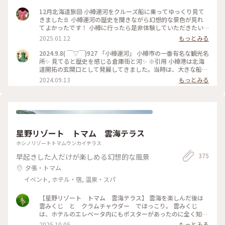
12月北海道旅🔟 小樽運河をクルーズ船に乗ってゆっくり見て
きました🚢 小樽運河の歴史を聞きながら幻想的な景色が見れ
てよかったです！ 小樽に行ったら是非体験していただきたい
アクティビティです✨ #小樽運河#小樽運河クルーズ#ベストト
2025.01.12
もっとみる
リップ2024
2024.9.8( ￣▽￣)927 「小樽運河」 小樽市の一番有名な観光名
所✨ 見てると歴史を感じる倉庫街と河✨ ※引用 小樽港は北海
道開拓の玄関口として発展してきました。当時は、大きな船を
沖に泊め、はしけ（台船）を使って荷揚げしていましたが、取
2024.09.13
もっとみる
り扱う荷量が多くなり、運搬作業を効率的に行う必要が出てき
ました。艀が接岸できる距離を長くするために、海面を埋め立
てることによってできたのが「小樽運河」です。 #北海道#小
樽市#小樽運河#堺町通り#散歩#観光#ことりっぷ旅2024#クラ
シカルな街#ベストトリップ2024
星野リゾート トマム 雲海テラス
ホシノリゾートトマムウンカイテラス
375
早起きした人だけが楽しめる幻想的な風景
夕張・トマム
イベント, ホテル・宿, 温泉・スパ
【星野リゾート トマム 雲海テラス】 雲海を楽しんだ後は
雲みくじ と クラムチャウダー でほっこり。 雲みくじ
は、ホテルのエレベータ内にもポスターがあったのに全く知ら
なくて… 隣のテーブルのグループが盛り上がっていて知りまし
2025.10.05
もっとみる