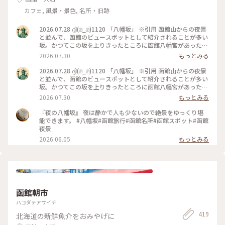
カフェ, 風景・景色, 名所・旧跡
2026.07.28 ദ്ദി(⎚_⎚)1120 「八幡坂」 ※引用 函館山からの夜景
と並んで、函館のビュースポットとして紹介されることが多い
坂。かつてこの坂を上りきったところに函館八幡宮があったと
され、名前の由来となっている。 日中来たのは初めてでした
2026.07.30
もっとみる
😄 あまり、うまく撮れてないですが😅 で、そこから近隣を
散歩しましたが、やはり日中に歩くと色々発見しますね👀✨️ 画
2026.07.28 ദ്ദി(⎚_⎚)1120 「八幡坂」 ※引用 函館山からの夜景
像はありませんが、最近北海道の情報番組では取り上げてる話
と並んで、函館のビュースポットとして紹介されることが多い
題の「街角クレープ」を見つけました🤤 ※気になる方はググ
坂。かつてこの坂を上りきったところに函館八幡宮があったと
ってみてください（笑） 最後にそのまま金森倉庫まで歩いて、
され、名前の由来となっている。 日中来たのは初めてでした
2026.07.30
もっとみる
買物してました✨️ #北海道#函館市#八幡坂#船魂神社#カトリッ
😄 あまり、うまく撮れてないですが😅 で、そこから近隣を
ク教会#金森倉庫#散歩#観光#函館旅行
散歩しましたが、やはり日中に歩くと色々発見しますね👀✨️ 画
『夜の八幡坂』 夜は静かで人も少ないので絶景をゆっくり堪
像はありませんが、最近話題の「街角クレープ」を見つけまし
能できます。 #八幡坂#函館旅行#函館名所#函館スポット#函館
た🤤 #北海道#函館市#八幡坂#カトリック教会#船魂神社#散歩
夜景
#観光#函館旅行
2026.06.05
もっとみる
函館朝市
ハコダテアサイチ
419
北海道の新鮮魚介をおみやげに