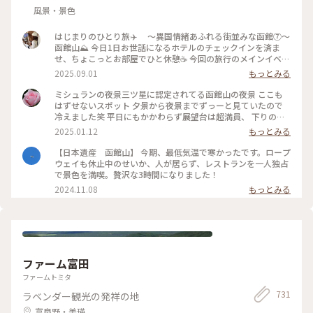
風景・景色
はじまりのひとり旅✈️ 〜異国情緒あふれる街並みな函館⑦〜
函館山⛰️ 今日1日お世話になるホテルのチェックインを済ま
せ、ちょこっとお部屋でひと休憩☕️ 今回の旅行のメインイベン
トである函館の絶景を見に、函館山へ出発！ ホテルのフロン
2025.09.01
もっとみる
トの方に行き方を教えてもらい、天候の関係でロープウェイが
動いたり止まったり…🚡したので、バスで向かうことにしまし
ミシュランの夜景三ツ星に認定されてる函館山の夜景 ここも
た🚌 【ロープウェイで山頂へ】 →市電十字街駅から函館山ロ
はずせないスポット 夕景から夜景までずっーと見ていたので
ープウェイ山麓駅まで 徒歩10分 山麓駅から山頂駅まで
冷えました笑 平日にもかかわらず展望台は超満員、 下りのロ
約3分 1800円（往復） 【バスで山頂へ】 →JR函館駅前バス
ープウェイも行列ができていました きらきらの夜景が見れて
2025.01.12
もっとみる
乗り場④ 番 函館山登山バス（季節運行）山頂まで約30分
素敵な旅になりました #ベストトリップ2024
700円（片道） バスで山頂まで向かっている最中に見えてくる
【日本遺産 函館山】 今期、最低気温で寒かったです。ロープ
函館の街並みだけでも感嘆の声が上がり、ワクワクが止まらな
ウェイも休止中のせいか、人が居らず、レストランを一人独占
いです😳 山頂に着いて展望台に向かって歩き、目の前に現れ
で景色を満喫。贅沢な3時間になりました！
た景色は感動🥹ずっと眺めていられました👀 夜景まで見たか
2024.11.08
もっとみる
ったけど雷雲接近中の為、断念🤦‍♀️ でも山頂の展望台からは函
館の街並みを一望でき、街や港がよく見える日中の背景はとて
も爽やかでした🍃 四季それぞれの楽しみ方もあるので、また
この風景を見に行きたいです🕊️ 📷2025.08.07 #一人旅#夏旅#
ゆるり夏時間#北海道#函館市#函館#函館駅#函館山#臥牛山#世
界三大夜景#100万ドルの夜景#夜景#風景#くびれた地形#ハー
ト伝説#函館山ロープウェイ#ロープウェイ#登山バス#観光#絶
ファーム富田
景#名所#山頂#展望台#ことりっぷ函館#ひとり旅日記🕊️
ファームトミタ
731
ラベンダー観光の発祥の地
富良野・美瑛