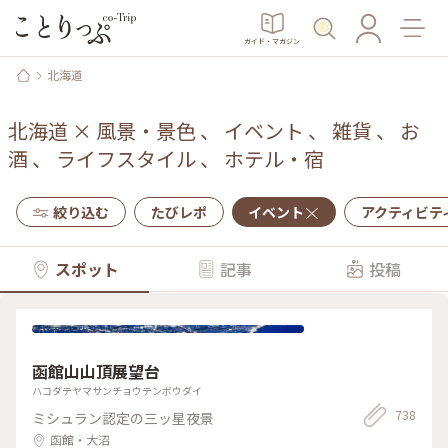
ガイド・マガジン
北海道
北海道
×
風景・景色
、
イベント
、
雑貨
、
お
酒
、
ライフスタイル
、
ホテル・宿
絞り込む
たびレポ
イベント
アクティビテ
スポット
記事
投稿
函館山山頂展望台
ハコダテヤマサンチョウテンボウダイ
738
ミシュラン認定の三ッ星夜景
函館・大沼