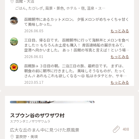
函館・大沼
ごはん, たびレポ, 風景・景色, ホテル・宿, 温泉・ス
パ
函館朝市にあるカットメロン。 夕張メロンがめちゃくちゃ甘く
て美味しかった。
2026.06.05
もっとみる
三日目、帰る日です。 函館朝市に行って海鮮丼とメロンを食べ
ました🍈 もちろんお土産も購入！ 青函連絡船の展示をみて、
空港へ向かいました。 あっ！函館の写真と言えば！という場
所。 八幡坂ももちろん行ってきました。 昼、夜と写真撮って
2026.06.01
もっとみる
みたけど、夜はいらなかったかも笑 三日間通して食事は特に大
満足🍽️ 海鮮とアイスクリームはたくさん食べた🍨 初めての函
函館旅✈️ ３日目の朝。二泊三日の旅、最終日です。 まずは、
館旅行はめっちゃ楽しかった💕 今回も母に感謝🙏 On the
朝食の前に朝市に行きました。 美味しそうなものが、たっく
third day, we visited Hakodate Morning Market and
さん🎶 あれもこれも欲しくなる〜😆 私はホタテとか、サキイ
enjoyed fresh seafood and fruit. The food was fantastic
カとか、乾き物中心にお買い上げー❤️ 市場は活気があって、見
2023.05.17
もっとみる
throughout the three day. We ate plenty of seafood and
てるだけでも楽しい🎶 #私のことりっぷ旅 #レトロな街 #北海
ice cream. Our first trip to Hakodate was so much fun! #函
道 #函館 #市場
館旅行 #青函連絡船 #八幡坂 #海鮮丼 #英語勉強中
スプウン谷のザワザワ村
スプウンダニノザワザワムラ
408
広大な丘のまん中に見つけた原風景
富良野・美瑛