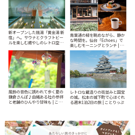
新オープンした銭湯「黄金湯 新
青葉通の緑を眺めながら、静か
宿」へ。サウナとクラフトビー
な時間を。仙台「Echoes」で
ルを楽しむ癒やしのレトロ空間
楽しむモーニングとランチ | こ
| ことりっぷ
とりっぷ
風鈴の音色に誘われて歩く夏の
レトロな蔵造りの街並みと国宝
鎌倉さんぽ♪由緒ある社の参拝
の城。松本の城下町で心ほぐれ
と老舗のひんやり甘味も | こと
る週末1泊2日の旅 | ことりっぷ
りっぷ