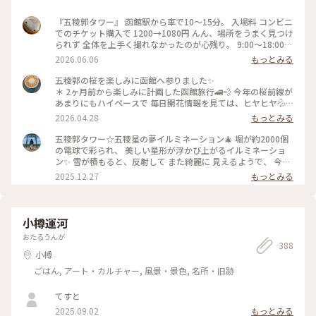
『五稜郭タワー』 函館駅から車で10〜15分。 入場料 コンビニ
でのチケット購入で 1200→1080円 んん、場所をうまく見つけ
られず 全体を上手く撮れなかったのが心残り。 9:00〜18:00
P:近隣コインP #五稜郭タワー 北海道函館市五稜郭町43-9 #函
2026.06.06
もっとみる
館名所#函館スポット #函館観光 #五稜郭
五稜郭の桜を楽しみに函館へ参りました✨
＊ 2ヶ月前から楽しみに計画した函館旅行🚄💨 今年の桜前線が
あまりにもハイペースで 毎日開花情報を見ては、ヒヤヒヤ💦 4
月28日現在散り始めてしまってますが それでも五稜郭タワー
2026.04.28
もっとみる
からの五芒星は 桜色に包まれていました✨
＊ #ちいさな列車旅 #函館 #五稜郭
五稜郭タワー☆五稜星の夢イルミネーション🎄 堀が約2000個
の電球で彩られ、 美しい星形が浮かび上がるイルミネーショ
ン✨ 雪が積もると、反射して また綺麗に 見えるようで、 今年
は まだ雪が少ないの で、このような感じです♪♪ 真ん中のオ
2025.12.27
もっとみる
レンジ色に ライトアップされているのは 復元された函館奉行
所です🙌 #開運旅 #ことりっぷと一緒
小樽運河
おたるうんが
388
小樽
ごはん, アート・カルチャー, 風景・景色, 名所・旧跡
てすと
2025.09.02
もっとみる