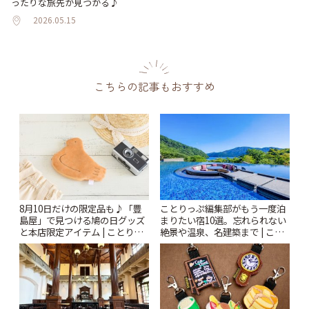
ったりな旅先が見つかる♪
2026.05.15
こちらの記事もおすすめ
8月10日だけの限定品も♪「豊
ことりっぷ編集部がもう一度泊
島屋」で見つける鳩の日グッズ
まりたい宿10選。忘れられない
と本店限定アイテム | ことりっ
絶景や温泉、名建築まで | こと
ぷ
りっぷ