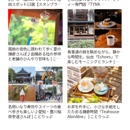
目スポット13選【スタンプラリ
ィー専門店「TYNK
ー開催中】 | ことりっぷ
Kabutocho」 | ことりっぷ
風鈴の音色に誘われて歩く夏の
青葉通の緑を眺めながら、静か
鎌倉さんぽ♪由緒ある社の参拝
な時間を。仙台「Echoes」で
と老舗のひんやり甘味も | こと
楽しむモーニングとランチ | こ
りっぷ
とりっぷ
名物いなり寿司やスイーツの食
お茶を片手に、小さな手紙をし
べ歩きも楽しい♪愛知・豊川稲
たためる鎌倉時間「Teahouse
荷参道さんぽ | ことりっぷ
AlonAlne」 | ことりっぷ