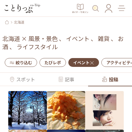
ガイド・マガジン
北海道
北海道
×
風景・景色
、
イベント
、
雑貨
、
お
酒
、
ライフスタイル
絞り込む
たびレポ
イベント
アクティビテ
スポット
記事
投稿