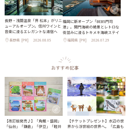
長野・浅間温泉「界 松本」がリニ
福岡に新オープン「BEB5門司
ューアルオープン。信州ワインと
港」。関門海峡の絶景とレトロな
音楽に浸るエレガントな湯宿へ
街並みに浸るトキメキ海峡ステイ
長野県
[PR]
2026.08.05
福岡県
[PR]
2026.07.29
おすすめ記事
【改訂版発売♪】「角館・盛岡」
【チケットプレゼント】水辺の世
「仙台」「鎌倉」「伊豆」「軽井
界から浮世絵の世界へ。「広島も