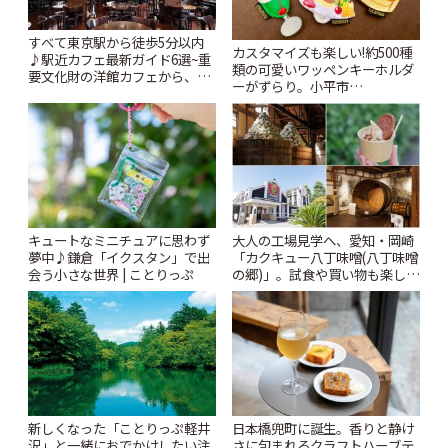
すべて東京駅から徒歩5分以内
カスタマイズも楽しい!約500種
♪駅近カフェ最新ガイド6選~重
類の可愛いワッペンキーホルダ
要文化財の洋館カフェから、改
ーがずらり。小平市
札すぐのレトロ喫茶まで~ | こと
「Kimamaya T&K」 | ことりっ
りっぷ
ぷ
キュートなミニチュアに思わず
大人の工場見学へ、愛知・岡崎
夢中♪鎌倉「イクスタン」で出
「カクキュー八丁味噌(八丁味噌
会う小さな世界 | ことりっぷ
の郷)」。試食や買い物も楽しみ
♪ | ことりっぷ
新しくなった「ことりっぷ軽井
日本橋兜町に誕生。香りと静け
沢」と一緒におでかけしたい注
さに包まれるクラフトハーブテ