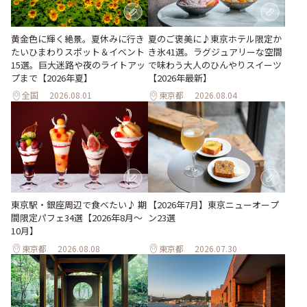
黄金色に輝く絶景。夏休みに行き
夏のご褒美に♪東京ホテル限定か
たいひまわりスポット＆イベント
き氷41選。ラグジュアリーな空間
15選。巨大迷路や夜のライトアッ
で味わう大人のひんやりスイーツ
プまで【2026年夏】
【2026年最新】
全国
2026.08.01
東京都
2026.08.04
東京駅・銀座周辺で食べたい♪ 期
【2026年7月】東京ニューオープ
間限定パフェ34選【2026年8月～
ン23選
10月】
東京都
2026.08.08
東京都
2026.07.30