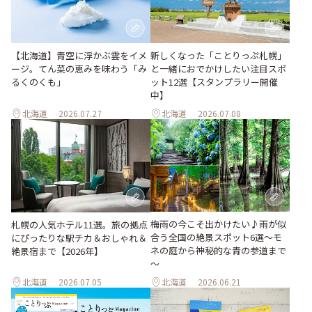
【北海道】青空に浮かぶ雲をイメ
新しくなった「ことりっぷ札幌」
ージ。てん菜の恵みを味わう「み
と一緒におでかけしたい注目スポ
るくのくも」
ット12選【スタンプラリー開催
中】
北海道
2026.07.27
北海道
2026.07.08
梅雨の今こそ出かけたい♪雨が似
札幌の人気ホテル11選。旅の拠点
合う全国の絶景スポット6選～モ
にぴったりな駅チカ＆おしゃれ＆
ネの庭から神秘的な青の参道まで
絶景宿まで【2026年】
～
北海道
2026.07.05
北海道
2026.06.21