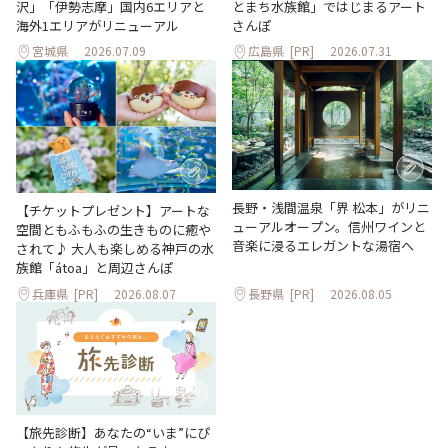
沢」「伊勢志摩」国内6エリアと
とまち水族館」ではじまるアート
海外1エリアがリニューアル
さんぽ
宮城県
2026.07.09
広島県
[PR]
2026.07.31
長野・浅間温泉「界 松本」がリニ
【チケットプレゼント】アートな
ューアルオープン。信州ワインと
空間ともふもふの生きものに癒や
音楽に浸るエレガントな湯宿へ
されて♪ 大人も楽しめる神戸の水
族館「átoa」と周辺さんぽ
兵庫県
[PR]
2026.08.07
長野県
[PR]
2026.08.05
【旅先診断】あなたの“いま”にぴ