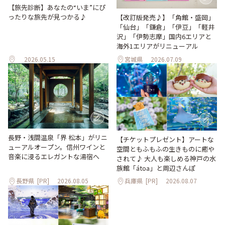
【旅先診断】あなたの“いま”にぴ
ったりな旅先が見つかる♪
【改訂版発売♪】「角館・盛岡」
「仙台」「鎌倉」「伊豆」「軽井
沢」「伊勢志摩」国内6エリアと
海外1エリアがリニューアル
2026.05.15
宮城県
2026.07.09
長野・浅間温泉「界 松本」がリニ
【チケットプレゼント】アートな
ューアルオープン。信州ワインと
空間ともふもふの生きものに癒や
音楽に浸るエレガントな湯宿へ
されて♪ 大人も楽しめる神戸の水
族館「átoa」と周辺さんぽ
長野県
[PR]
2026.08.05
兵庫県
[PR]
2026.08.07