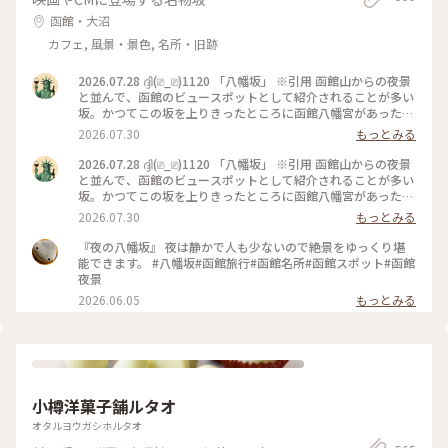
函館・大沼
カフェ, 風景・景色, 名所・旧跡
2026.07.28 ദ്ദി(⎚_⎚)1120 「八幡坂」 ※引用 函館山からの夜景
と並んで、函館のビュースポットとして紹介されることが多い
坂。かつてこの坂を上りきったところに函館八幡宮があったと
され、名前の由来となっている。 日中来たのは初めてでした
2026.07.30
もっとみる
😄 あまり、うまく撮れてないですが😅 で、そこから近隣を
散歩しましたが、やはり日中に歩くと色々発見しますね👀✨️ 画
2026.07.28 ദ്ദി(⎚_⎚)1120 「八幡坂」 ※引用 函館山からの夜景
像はありませんが、最近北海道の情報番組では取り上げてる話
と並んで、函館のビュースポットとして紹介されることが多い
題の「街角クレープ」を見つけました🤤 ※気になる方はググ
坂。かつてこの坂を上りきったところに函館八幡宮があったと
ってみてください（笑） 最後にそのまま金森倉庫まで歩いて、
され、名前の由来となっている。 日中来たのは初めてでした
2026.07.30
もっとみる
買物してました✨️ #北海道#函館市#八幡坂#船魂神社#カトリッ
😄 あまり、うまく撮れてないですが😅 で、そこから近隣を
ク教会#金森倉庫#散歩#観光#函館旅行
散歩しましたが、やはり日中に歩くと色々発見しますね👀✨️ 画
『夜の八幡坂』 夜は静かで人も少ないので絶景をゆっくり堪
像はありませんが、最近話題の「街角クレープ」を見つけまし
能できます。 #八幡坂#函館旅行#函館名所#函館スポット#函館
た🤤 #北海道#函館市#八幡坂#カトリック教会#船魂神社#散歩
夜景
#観光#函館旅行
2026.06.05
もっとみる
小樽洋菓子舗ルタオ
オタルヨウガシホルタオ