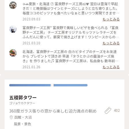
✈️🚗夏旅・北海道 ⑦ 富良野チーズ工房🧀🐮 翌日は雲海で早起
きだ！と晩御飯はワインとチーズにしようと立ち寄りました。
毎度ココのピッツァも食べたいなぁと思いつつ実現できません
😔 控えめに試食して美味しかった2種のチーズを購入😊 ・メ
2023.09.03
もっとみる
ゾン・ドゥ・ピエール 白カビチーズ ・ワインチェダー 5個入
り #北海道 #夏旅 #チーズ #富良野チーズ工房 #私のことりっぷ
富良野チーズ工房* 富良野で美味しいピザを食べられる「富良
旅
野チーズ工房」 チーズ工房オリジナルモッツァレラチーズを
ふんだんに使って、薪窯で焼き上げます！ワンピースからのご
注文もできますよ！ 冬は雪景色も見ながら☃︎ チーズ工房内で
2021.03.10
もっとみる
は、チーズなど乳製品の販売もあるので、お土産にも♪♪ #北
海道 #富良野 #チーズ #お土産 #グルメ #カフェ #ピザ
北海道、富良野チーズ工房の 白カビタイプのチーズをお友達
から プレゼントで頂き🎁 早速『タラとかぶの醤油チーズ焼
き』を 作りました♫ 富良野チーズ工房は、私自身も 数年前に
行ったことがあり、 バター作り体験をして、 とっても楽しか
2021.01.26
もっとみる
ったことや、 とっても美味しいバターができたことが とても
良い思い出です✨ また富良野に行きたいなぁ(*´-`)✨
•*¨*•.¸¸☆*･ﾟ•*¨*•.¸¸☆*･ﾟ ★かぶは葉付きを4等分、 洗って
水けをふき、耐熱皿に置きます。 ★タラは塩をふり10分くら
いおいてから 水けをふき、食べやすい大きさに切って 耐熱皿
に置きます。 ★白カビタイプのチーズ （カマンベールでも
五稜郭タワー
ok!）を 食べやすい大きさに切って耐熱皿に置きます。 ★醤
油、ごま油、料理酒を回しかけます。 ★220度のオーブンで15
ゴリョウカクタワー
分〜20分くらい 様子を見ながら焼きます。タラに火が通れば
402
360度ガラス張りの窓から楽しむ迫力満点の眺め
できあがりです♪ （オーブンの分数は様子を見て調整して下
さい♫） #富良野チーズ工房 #富良野 #北海道 #チーズ #白カビ
函館・大沼
チーズ #お土産 #おみやげ
風景・景色