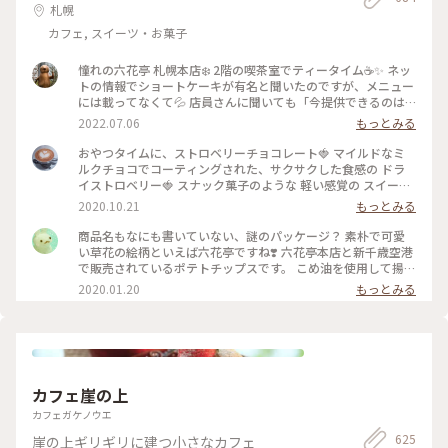
札幌
カフェ, スイーツ・お菓子
憧れの六花亭 札幌本店❄️ 2階の喫茶室でティータイム☕️✨ ネッ
トの情報でショートケーキが有名と聞いたのですが、メニュー
には載ってなくて💦 店員さんに聞いても「今提供できるのは
メニューにあるものだけです」と言われたのでプディングケー
2022.07.06
もっとみる
キにしてみました🍮 しっかりとした固めプリンが食べ応えバ
ツグン😋 やっぱり六花亭はプリンも美味しい💕 喫茶室を満喫
おやつタイムに、ストロベリーチョコレート🍓 マイルドなミ
することができて良かったのですが、店舗限定のマルセイアイ
ルクチョコでコーティングされた、サクサクした食感の ドラ
スサンドは喫茶室の順番待ちをしなくてもコーヒースタンドで
イストロベリー🍓 スナック菓子のような 軽い感覚の スイーツ
いただけたので、そっちでもよかったかもなんて思ったり😅 1
です♬ ミルクチョコレートの甘味といちごの酸味が 程良く美
2020.10.21
もっとみる
階ではお土産などの商品が販売されていました🎁 人気のお菓
味しい✨ お馴染みの 花柄のパッケージ。 北海道が拠点の 六花
子もバラで売られているので好きな数だけ買えて便利♪ 私は
亭。 立ち寄った近くのスーパーで見つけて買いました😊 期間
商品名もなにも書いていない、謎のパッケージ？ 素朴で可愛
自宅に配送してもらうことにして、細かい個数で注文させても
限定なので、見つけてラッキーでした♡ #スイーツ #おみやげ
い草花の絵柄といえば六花亭ですね❣️ 六花亭本店と新千歳空港
らいました😊 ポテトチップス以外はどれでも帯広の工場から
#チョコレート #ストロベリーチョコレート #北海道 #六花亭 #
で販売されているポテトチップスです。 こめ油を使用して揚げ
直送してもらえるようです🚛 後日、ギッシリと箱詰めされた
わたしの街 #北海道フェア #近所のスーパーで見つけた #こと
ているからか、 さくっと軽い食感。 アメリカンなポテトチッ
2020.01.20
もっとみる
お菓子がクール便で届きました😆 こんなにあったら当分お菓
りっぷ東京
プスと比べて ふわっと空気を含むえびせんのような感じがし
子には困らないって思ってたのに…あっという間にほとんどな
ます。 北海道の“いも”味を感じるうす塩の味付け。 年に一度
くなっちゃったなぁ😅 クリームを挟んだパイの「いつか来た
は札幌からやってくる親戚一同のお土産に入っていました。
道」と、餅入り最中の「ひとつ鍋」がお気に入りでした💕 #札
お子たちをディズニーランドに送迎したり“親戚の姉ちゃん”頑
幌 #六花亭 #プリン #北海道土産 #Myことりっぷ
張ったごほうび♪ #北海道 #札幌 #六花亭 #空港 #おみやげ #手
土産 #帰省 #冬のおでかけ
カフェ崖の上
カフェガケノウエ
625
崖の上ギリギリに建つ小さなカフェ