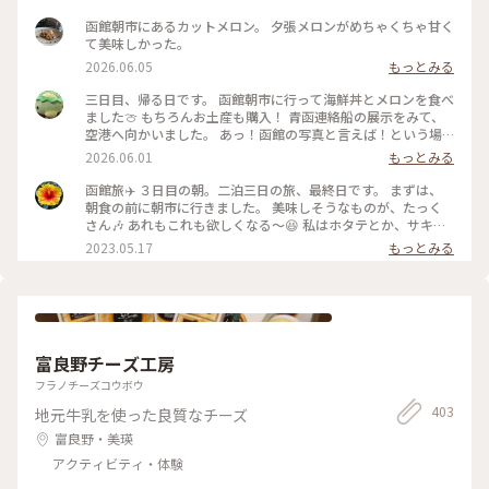
パ
函館朝市にあるカットメロン。 夕張メロンがめちゃくちゃ甘く
て美味しかった。
2026.06.05
もっとみる
三日目、帰る日です。 函館朝市に行って海鮮丼とメロンを食べ
ました🍈 もちろんお土産も購入！ 青函連絡船の展示をみて、
空港へ向かいました。 あっ！函館の写真と言えば！という場
所。 八幡坂ももちろん行ってきました。 昼、夜と写真撮って
2026.06.01
もっとみる
みたけど、夜はいらなかったかも笑 三日間通して食事は特に大
満足🍽️ 海鮮とアイスクリームはたくさん食べた🍨 初めての函
函館旅✈️ ３日目の朝。二泊三日の旅、最終日です。 まずは、
館旅行はめっちゃ楽しかった💕 今回も母に感謝🙏 On the
朝食の前に朝市に行きました。 美味しそうなものが、たっく
third day, we visited Hakodate Morning Market and
さん🎶 あれもこれも欲しくなる〜😆 私はホタテとか、サキイ
enjoyed fresh seafood and fruit. The food was fantastic
カとか、乾き物中心にお買い上げー❤️ 市場は活気があって、見
2023.05.17
もっとみる
throughout the three day. We ate plenty of seafood and
てるだけでも楽しい🎶 #私のことりっぷ旅 #レトロな街 #北海
ice cream. Our first trip to Hakodate was so much fun! #函
道 #函館 #市場
館旅行 #青函連絡船 #八幡坂 #海鮮丼 #英語勉強中
富良野チーズ工房
フラノチーズコウボウ
403
地元牛乳を使った良質なチーズ
富良野・美瑛
アクティビティ・体験