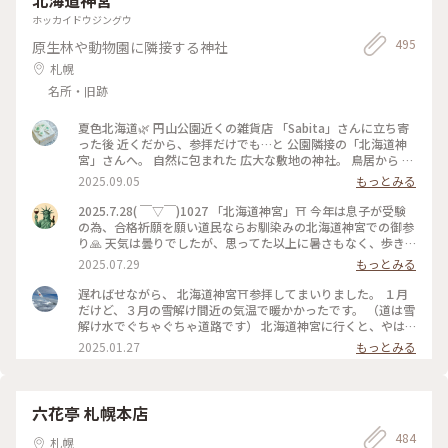
ホッカイドウジングウ
495
原生林や動物園に隣接する神社
札幌
名所・旧跡
夏色北海道🌿 円山公園近くの雑貨店 「Sabita」さんに立ち寄
った後 近くだから、参拝だけでも…と 公園隣接の「北海道神
宮」さんへ。 自然に包まれた 広大な敷地の神社。 鳥居から 神
門へと まっすぐに続く参道は 緑に包まれて何とも清々しい。
2025.09.05
もっとみる
美しい神門には、見たことのないしめ縄。 真ん中が太くて 米
俵？がふたつ？ フラヌイ大注連縄というそう。 フラヌイは、
2025.7.28( ￣▽￣)1027 「北海道神宮」⛩️ 今年は息子が受験
アイヌ語で富良野の地名の由来、 ほぼ 4年に一度、富良野で作
の為、合格祈願を願い道民ならお馴染みの北海道神宮での御参
られ奉納されるとか。。 広大な神社、ゆっくり巡れなかった
り🙏 天気は曇りでしたが、思ってた以上に暑さもなく、歩き
けど 帰りに買った「六花亭 神宮茶屋店」さんの 温められた 判
やすかったです🚶 #北海道#札幌市#円山#散歩#御参り#アート
2025.07.29
もっとみる
官さま（焼き餅、撮り忘れ..）は 何個でも食べられそうな 美味
な景色#神社#合格祈願
しさでした。 #夏色北海道#札幌#北海道神宮#自然豊か#四柱神
遅ればせながら、 北海道神宮⛩️参拝してまいりました。 １月
社#フラヌイ大注連縄#六花亭 判官さま#ゆるりｼﾆｱ旅#ゆるり夏
だけど、３月の雪解け間近の気温で暖かかったです。 （道は雪
時間
解け水でぐちゃぐちゃ道路です） 北海道神宮に行くと、やは
りシャキッとしますね。 帰りは、タイ料理のお店へ ガパオラ
2025.01.27
もっとみる
イスと、レッドカレー
六花亭 札幌本店
484
札幌