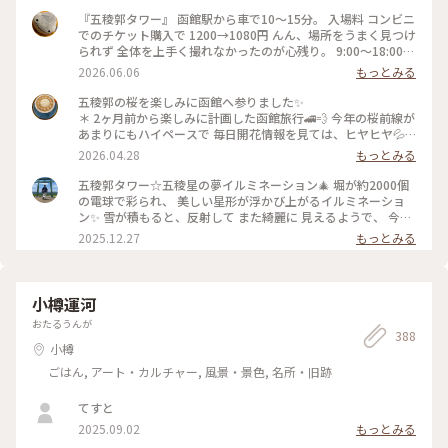
『五稜郭タワー』 函館駅から車で10〜15分。 入場料 コンビニ
でのチケット購入で 1200→1080円 んん、場所をうまく見つけ
られず 全体を上手く撮れなかったのが心残り。 9:00〜18:00
P:近隣コインP #五稜郭タワー 北海道函館市五稜郭町43-9 #函
2026.06.06
もっとみる
館名所#函館スポット #函館観光 #五稜郭
五稜郭の桜を楽しみに函館へ参りました✨
＊ 2ヶ月前から楽しみに計画した函館旅行🚄💨 今年の桜前線が
あまりにもハイペースで 毎日開花情報を見ては、ヒヤヒヤ💦 4
月28日現在散り始めてしまってますが それでも五稜郭タワー
2026.04.28
もっとみる
からの五芒星は 桜色に包まれていました✨
＊ #ちいさな列車旅 #函館 #五稜郭
五稜郭タワー☆五稜星の夢イルミネーション🎄 堀が約2000個
の電球で彩られ、 美しい星形が浮かび上がるイルミネーショ
ン✨ 雪が積もると、反射して また綺麗に 見えるようで、 今年
は まだ雪が少ないの で、このような感じです♪♪ 真ん中のオ
2025.12.27
もっとみる
レンジ色に ライトアップされているのは 復元された函館奉行
所です🙌 #開運旅 #ことりっぷと一緒
小樽運河
おたるうんが
388
小樽
ごはん, アート・カルチャー, 風景・景色, 名所・旧跡
てすと
2025.09.02
もっとみる