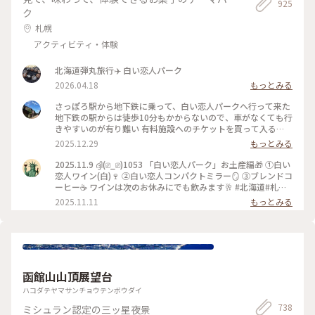
925
ク
札幌
アクティビティ・体験
北海道弾丸旅行✈️ 白い恋人パーク
2026.04.18
もっとみる
さっぽろ駅から地下鉄に乗って、白い恋人パークへ行って来た
地下鉄の駅からは徒歩10分もかからないので、車がなくても行
きやすいのが有り難い 有料施設へのチケットを買って入る
と、チョコレートの歴史がプロジェクションマッピングなどを
2025.12.29
もっとみる
用いて楽しく紹介されていたり、白い恋人の工場見学が出来る
生チョコの白い恋人も食べられて嬉しい 今回は機会がなかっ
2025.11.9 ദ്ദി(⎚_⎚)1053 「白い恋人パーク」お土産編🎁 ①白い
たが、様々な体験も出来るとのこと また、白い恋人の箱に自
恋人ワイン(白)🍷 ②白い恋人コンパクトミラー🪞 ③ブレンドコ
分の撮影した写真を印字できるお店もある 無料の施設もあ
ーヒー☕️ ワインは次のお休みにでも飲みます🥂 #北海道#札幌
り、そちらにお土産ショップやレストランなどもある 夜はラ
市#白い恋人パーク#白い恋人#お土産#買い物
2025.11.11
もっとみる
イトアップもしているらしいので1日居られる施設となってい
る
函館山山頂展望台
ハコダテヤマサンチョウテンボウダイ
738
ミシュラン認定の三ッ星夜景