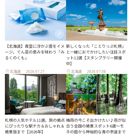
【北海道】青空に浮かぶ雲をイメ
新しくなった「ことりっぷ札幌」
ージ。てん菜の恵みを味わう「み
と一緒におでかけしたい注目スポ
るくのくも」
ット12選【スタンプラリー開催
中】
北海道
2026.07.27
北海道
2026.07.08
梅雨の今こそ出かけたい♪雨が似
札幌の人気ホテル11選。旅の拠点
合う全国の絶景スポット6選～モ
にぴったりな駅チカ＆おしゃれ＆
ネの庭から神秘的な青の参道まで
絶景宿まで【2026年】