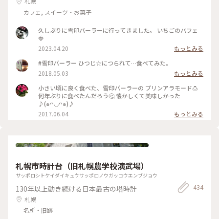
札幌
カフェ, スイーツ・お菓子
久しぶりに雪印パーラーに行ってきました。 いちごのパフェ
🍓
2023.04.20
もっとみる
#雪印パーラー ひつじ☆につられて…食べてみた。
2018.05.03
もっとみる
小さい頃に良く食べた、雪印パーラーの プリンアラモード🍮
何年ぶりに食べたんだろう🤔 懐かしくて美味しかった
♪(๑ᴖ◡ᴖ๑)♪
2017.06.04
もっとみる
札幌市時計台（旧札幌農学校演武場）
サッポロシトケイダイキュウサッポロノウガッコウエンブジョウ
434
130年以上動き続ける日本最古の塔時計
札幌
名所・旧跡