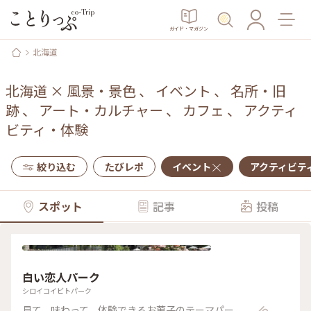
ガイド・マガジン
北海道
北海道
×
風景・景色
、
イベント
、
名所・旧
跡
、
アート・カルチャー
、
カフェ
、
アクティ
ビティ・体験
絞り込む
たびレポ
イベント
アクティビテ
スポット
記事
投稿
白い恋人パーク
シロイコイビトパーク
見て、味わって、体験できるお菓子のテーマパー