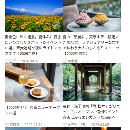
黄金色に輝く絶景。夏休みに行き
夏のご褒美に♪東京ホテル限定か
たいひまわりスポット＆イベント
き氷41選。ラグジュアリーな空間
15選。巨大迷路や夜のライトアッ
で味わう大人のひんやりスイーツ
プまで【2026年夏】
【2026年最新】
全国
2026.08.01
東京都
2026.08.04
長野・浅間温泉「界 松本」がリニ
【2026年7月】東京ニューオープ
ューアルオープン。信州ワインと
ン23選
音楽に浸るエレガントな湯宿へ
東京都
2026.07.30
長野県
[PR]
2026.08.05