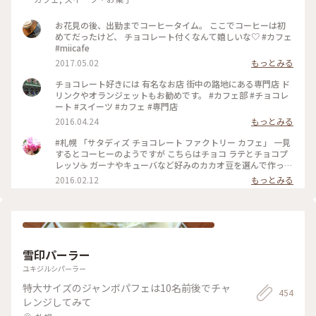
お花見の後、出勤までコーヒータイム。 ここでコーヒーは初
めてだったけど、 チョコレート付くなんて嬉しいな♡ #カフェ
#miicafe
2017.05.02
もっとみる
チョコレート好きには 有名なお店 街中の路地にある専門店 ド
リンクやオランジェットもお勧めです。 #カフェ部 #チョコレ
ート #スイーツ #カフェ #専門店
2016.04.24
もっとみる
#札幌 「サタディズ チョコレート ファクトリー カフェ」 一見
するとコーヒーのようですが こちらはチョコ ラテとチョコプ
レッソ☕️ ガーナやキューバなど好みのカカオ豆を選んで作って
もらえる濃厚なチョコドリンク❤️ カカオってすごい！ 一口飲
2016.02.12
もっとみる
むごとに元気になる‼︎ バレンタインにもおすすめのチョコレー
ト専門店の素敵なカフェ♪ #チョコレート
雪印パーラー
ユキジルシパーラー
特大サイズのジャンボパフェは10名前後でチャ
454
レンジしてみて