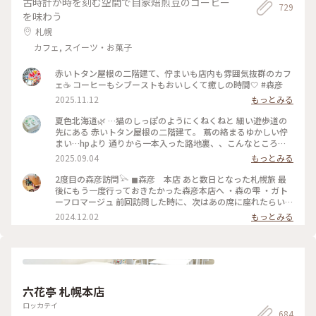
古時計が時を刻む空間で自家焙煎豆のコーヒー
729
を味わう
札幌
カフェ, スイーツ・お菓子
赤いトタン屋根の二階建て、佇まいも店内も雰囲気抜群のカフ
ェ☕️ コーヒーもシブーストもおいしくて癒しの時間🤍 #森彦
2025.11.12
もっとみる
夏色北海道🌿 …猫のしっぽのようにくねくねと 細い遊歩道の
先にある 赤いトタン屋根の二階建て。 蔦の絡まるゆかしい佇
まい…hpより 通りから一本入った路地裏、、こんなところ
に？ 蔦と白い暖簾と 赤い屋根と。 〈木造民家コーヒーの店〉
2025.09.04
もっとみる
「森彦」さんは ひっそりと。 1996年に建てられた 小さな小さ
な木造民家から MORIHIKO.のストーリーが始まった、という
2度目の森彦訪問𓅪 ◼︎森彦 本店 あと数日となった札幌旅 最
本店。 さすがの人気店、お待ちの方たちが 途切れない。 そろ
後にもう一度行っておきたかった森彦本店へ ・森の雫 ・ガト
そろ西に傾く日差しの 一階のテーブル席で ガトーフロマージ
ーフロマージュ 前回訪問した時に、次はあの席に座れたらい
ュ、アイスグリーンティー シブースト、森の雫（オリジナル
いなと思っていた窓際の席に座ることができました♡ まだ2回
2024.12.02
もっとみる
ブレンド）を。。 改装に 足掛け3年の時間を要したという 余
目なのに私にとって最高に特別なお店 時計の秒針の音も 店員
計なモノの無い、古くひなびた空気感の中 余計な音の無い、
さんのコーヒーを用意してくれている音も 匂いも 窓から眺め
静かな午後のひととき。。 ・ 二階の席も気になる、、ﾁｮｯﾄ残
る通りの景色も 全てが心地良い ここにしかない何かがあるん
念。苦笑 （撮影は手元のみ） #夏色北海道#札幌#森彦本店#木
だろうな (coffee & something) ガトーフロマージュもほんの
造民家コーヒーの店#レトロ喫茶#札幌カフェ#ゆるりカフェ時
り塩気が効いてて、森の雫と一緒に頂くと美味しさ一層でした
間#ゆるりｼﾆｱ旅#ゆるり夏時間
♡ また来るね〜𓅯 #北海道 #札幌 #円山公園#森彦
六花亭 札幌本店
ロッカテイ
684