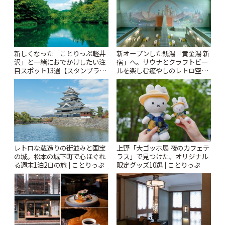
新しくなった「ことりっぷ軽井
新オープンした銭湯「黄金湯 新
沢」と一緒におでかけしたい注
宿」へ。サウナとクラフトビー
目スポット13選【スタンプラリ
ルを楽しむ癒やしのレトロ空間
ー開催中】 | ことりっぷ
| ことりっぷ
レトロな蔵造りの街並みと国宝
上野「大ゴッホ展 夜のカフェテ
の城。松本の城下町で心ほぐれ
ラス」で見つけた、オリジナル
る週末1泊2日の旅 | ことりっぷ
限定グッズ10選 | ことりっぷ