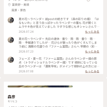
富良野・美瑛
風景・景色
夏の花〜ラベンダー 前postの続きです 〈森の彩りの畑〉 「は
なもいわ」と言う白っぽかったラベンダーの蕾も 花が開くと
ムラサキ色が見えていました マダラな感じもオシャレさんで
す 〈彩りの畑〉の定番だった花々は連作障害を防ぐために
2026.07.24
もっとみる
〈森の彩りの畑〉に植えられましたが… 今年の色のパターンを
見ると… やっぱり元の配色の方が好きかも〜です また来年も
夏の花〜ラベンダー 先日の連休…曇り…雨…雨…曇り…雨…
美しい彩りを巡りたいと思います #ひみつの絶景 #丘のある風
雨… 予報通りでしたが… 花びらが散ったり色がくすんでしま
景 #花のある風景 #ひみつの絶景北海道 #夏景色 #花景色 #ファ
う前に 満開の花盛りの『ファーム富田』さんへ 早朝の〈彩り
ーム富田 #ラベンダー畑 #美しい朝 #彩りの畑 #夏色
の畑〉と〈森の彩りの畑〉です 朝陽を浴びて…ラベンダーの色
2026.07.23
もっとみる
は赤紫っぽく映りました 左から〜 キバナコスモス・スペアミ
ント・ジニア5色 ペパーミント・ペチュニア・ビール麦 そして
フェーズ・夏〜花 『ファーム富田』さんのラベンダー畑の原
右がオカムラサキです 霧の立ちこめる夏の朝は ここへ辿り着
点 〈トラディショナルラベンダー畑〉です 傾斜になっている
くまでの道のりも美しかったです そうそう…〈彩りの畑〉の入
丘のラベンダーは 「濃紫早咲」がメインで傾斜の上の方には
り口の木がある辺りで 今年もエゾリスさんに会いました #ひみ
「はなもいわ」と「おかむらさき」があります それぞれが一
2026.07.08
もっとみる
つの絶景 #花のある風景 #丘のある風景 #夏景色 #花景色 #美し
度に咲き揃うことはないので 今がくっきりとした鮮やかなラ
い朝 #夏色 #ラベンダー畑 #ファーム富田 #彩りの畑 #エゾリス
ベンダー色のグラデーションが楽しめます 蕾だった「濃紫早
咲」は一番上から次々に花を咲かせています 蕾がほわっと開
くのではなくて… 蕾の先端に花が開くのですね〜 一番最後は
おまけのように赤いケシの花が一つだけ… #ひみつの絶景 #丘
のある風景 #花のある風景 #森の彩りの畑 #夏景色 #花景色 #美
森彦
しい花 #夏色 #花畑 #ファーム富田 #ラベンダー #トラディショ
ナルラベンダー畑 #濃紫早咲
モリヒコ