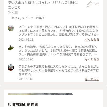
使い込まれた家具に囲まれオリジナルの甘味に
張メロンソーダ #人気店 #パイ
526
にっこり
札幌
カフェ, スイーツ・お菓子
📍円山茶寮 【札幌・西28丁目エリア】 地下鉄西28丁目駅から
ほど近くにある古民家カフェ。 札幌市内でも1番のお気に入り
スポットです‼︎ どこか懐かしい雰囲気が漂う店内で 過ごすひと
ときが大好きです☺️ 夏は風鈴の音を聴きながら美味しい 甘味
2024.08.11
もっとみる
とお茶をいただくのが至高です🎐 札幌を訪れると必ず立ち寄
りたくなる場所です‼︎
寒い冬の散歩。 素敵なカフェに立ち寄り、 あったかい栗ぜん
ざいをいただきました。 1987年創業の札幌では老舗古民家カ
フェ・円山茶寮 店内は、レトロな雰囲気で落ち着きます。 ぽ
ってりとしたぜんざいは、お椀にたっぷり。 甘さ控えめなの
2020.12.05
もっとみる
で、箸休めのお漬物と一緒に 最後まで美味しく頂きました😊
人気のいちごぜんざいや抹茶ぜんざい、鍋焼きうどんなどお食
昔ながらの雰囲気でお気に入りになりました。きなこもちがと
事も気になりました。 またのお楽しみに❣️ #ことりっぷ北海道
ても美味しかった☺︎看板猫ちゃんも可愛かった＊駅近なので行
#冬を味わう #札幌 #古民家カフェ #ぜんざい #レトロ
きやすい。
2016.10.09
もっとみる
旭川市旭山動物園