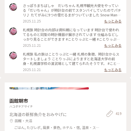
さっぽろまちばしゃ だいちゃん 札幌市観光大使をやってい
る「だいちゃん」が時計台の前でスタンバイしていたのでパチ
リ♪ たてがみに9つの雪だるまがついていました Snow Manの
ライブのための札幌行きだったので、だいちゃんの歓迎ぶりも
2025.11.25
もっとみる
うれしかったです♡ だいちゃんが引く馬車で、町なか観光が
できるそうです #ことりっぷと一緒 #ことりっぷ札幌
札幌旅 時計台の内部は資料館になっています 時計台で使われ
てるものと同型の時計機器が展示されています 仕組みなどし
っかり見ることができます #ことりっぷと一緒 #ことりっぷ札
幌
2025.11.21
もっとみる
札幌旅 私の旅はことりっぷと一緒 札幌の象徴、時計台からス
タートしましょう ことりっぷによりますと北海道大学の前
身・札幌農学校の演武場として建てられたそうです。 #ことり
っぷと一緒 #ことりっぷ札幌
2025.11.21
もっとみる
函館朝市
ハコダテアサイチ
419
北海道の新鮮魚介をおみやげに
函館・大沼
ごはん, たびレポ, 風景・景色, ホテル・宿, 温泉・ス