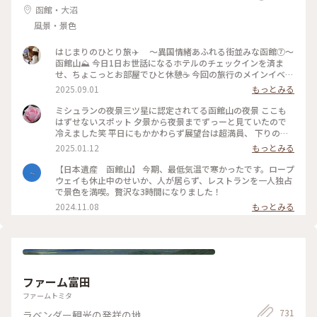
函館・大沼
風景・景色
はじまりのひとり旅✈️ 〜異国情緒あふれる街並みな函館⑦〜
函館山⛰️ 今日1日お世話になるホテルのチェックインを済ま
せ、ちょこっとお部屋でひと休憩☕️ 今回の旅行のメインイベン
トである函館の絶景を見に、函館山へ出発！ ホテルのフロン
2025.09.01
もっとみる
トの方に行き方を教えてもらい、天候の関係でロープウェイが
動いたり止まったり…🚡したので、バスで向かうことにしまし
ミシュランの夜景三ツ星に認定されてる函館山の夜景 ここも
た🚌 【ロープウェイで山頂へ】 →市電十字街駅から函館山ロ
はずせないスポット 夕景から夜景までずっーと見ていたので
ープウェイ山麓駅まで 徒歩10分 山麓駅から山頂駅まで
冷えました笑 平日にもかかわらず展望台は超満員、 下りのロ
約3分 1800円（往復） 【バスで山頂へ】 →JR函館駅前バス
ープウェイも行列ができていました きらきらの夜景が見れて
2025.01.12
もっとみる
乗り場④ 番 函館山登山バス（季節運行）山頂まで約30分
素敵な旅になりました #ベストトリップ2024
700円（片道） バスで山頂まで向かっている最中に見えてくる
【日本遺産 函館山】 今期、最低気温で寒かったです。ロープ
函館の街並みだけでも感嘆の声が上がり、ワクワクが止まらな
ウェイも休止中のせいか、人が居らず、レストランを一人独占
いです😳 山頂に着いて展望台に向かって歩き、目の前に現れ
で景色を満喫。贅沢な3時間になりました！
た景色は感動🥹ずっと眺めていられました👀 夜景まで見たか
2024.11.08
もっとみる
ったけど雷雲接近中の為、断念🤦‍♀️ でも山頂の展望台からは函
館の街並みを一望でき、街や港がよく見える日中の背景はとて
も爽やかでした🍃 四季それぞれの楽しみ方もあるので、また
この風景を見に行きたいです🕊️ 📷2025.08.07 #一人旅#夏旅#
ゆるり夏時間#北海道#函館市#函館#函館駅#函館山#臥牛山#世
界三大夜景#100万ドルの夜景#夜景#風景#くびれた地形#ハー
ト伝説#函館山ロープウェイ#ロープウェイ#登山バス#観光#絶
ファーム富田
景#名所#山頂#展望台#ことりっぷ函館#ひとり旅日記🕊️
ファームトミタ
731
ラベンダー観光の発祥の地