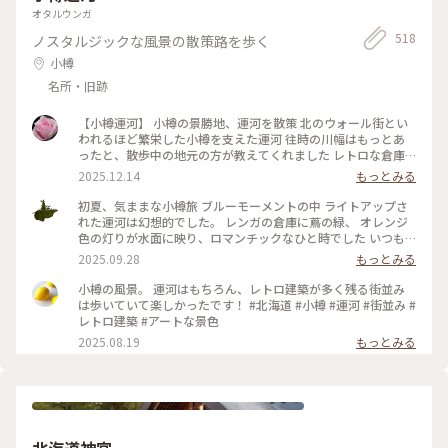
旭川に行かれる前にチェックしてください。 ‥ 🅿️駐車場 今回
いるのが次女のワッカ 夜の動物園なら「ワォーーーーーー
前があるのに…行く度に「カバきち」と呼んでしまいます *イ
オタルウンガ
はノンビリ閑散期に行ったので正面（無料）に停められまし
ー！」と遠吠えの姿も見られるかも〜 *カッコイイ〜オオワシ
ンドクジャクのオス 美しい飾り羽は秋から抜け始めて…冬から
た。 西＝有料 東＝無料だけど遠くて🚌 ‥ 次回は上野ファーム
518
ノスタルジックな風景の散策路を歩く
いつか流氷の上にいるのを見たいなぁ *ペンギンは子育て中で
新しい羽が生え始めます 夏には生え揃った飾り羽を大きく広
にも行ってみたい😊 ‥ #北海道 #JALどこかにマイル#旭川空
した 水のトンネルを泳ぐ姿を見上げると空が見えて 「空飛ぶ
げてメスにアピールします 見事に美しい飾り羽を広げてくれ
小樽
港 #マイことりっぷ旅 2025/9/22
ペンギン」と言われています まだまだたくさんの個性豊かな
ました！ *大好きなオオカミ 黒いのが末っ子のノチウで寝そべ
名所・旧跡
動物たちがいます 『旭山動物園』に来てみませんか？ #ことり
っているのが次女のワッカ 夜の動物園なら「ワォーーーーー
っぷと一緒 #旭山動物園 #ひみつの絶景北海道 #ことりっぷ富
ーー！」と遠吠えの姿も見られるかも〜 *カッコイイ〜オオワ
良野・美瑛・旭川 ＊えこさん〜インドクジャクが羽を広げて
【小樽運河】 小樽の景勝地、運河を散策 北のウォール街とい
シ いつか流氷の上にいるのを見たいなぁ *ペンギンは子育て中
いたよ
われるほど繁栄した小樽を支えた運河 往時の川幅はもっとあ
でした 水のトンネルを泳ぐ姿を見上げると空が見えて 「空飛
ったと、散歩中の地元の方が教えてくれました レトロな倉庫
ぶペンギン」と言われています まだまだたくさんの個性豊か
群を間近に感じながら進むクルーズ、おすすめです♪ #ことり
な動物たちがいます 『旭山動物園』に来てみませんか？ #こと
2025.12.14
もっとみる
っぷと一緒 #ことりっぷ小樽
りっぷと一緒 #旭山動物園 #ひみつの絶景北海道 #ことりっぷ
富良野・美瑛・旭川 ＊えこさん〜インドクジャクが羽を広げ
初夏、気ままな小樽旅 ブルーモーメントの中 ライトアップさ
ていたよ
れた運河は幻想的でした。 レンガの倉庫に蔦の緑、 オレンジ
色の灯りが水面に映り、ロマンチックなひと時でした いつも
賑わってる小樽出抜小路もこの日は静かに ライトアップ
2025.09.28
もっとみる
2025.5.30撮影 #ことりっぷ北海道 #ことりっぷ 札幌 #ことり
っぷと一緒 #小樽 #夜景 #レトロな街 #北海道の絶景 #アートな
小樽の風景。 運河はもちろん、レトロ建築が多く残る街並み
景色 #歴史的建造物 #小樽運河 #ブルーモーメント #ロマンチ
は歩いていて楽しかったです！ #北海道 #小樽 #運河 #街並み #
ックなひと時
レトロ建築 #アートな景色
2025.08.19
もっとみる
北海道神宮