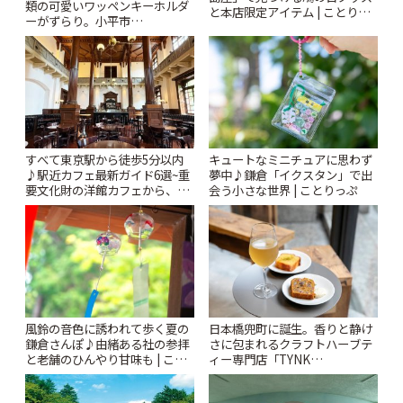
類の可愛いワッペンキーホルダ
と本店限定アイテム | ことりっ
ーがずらり。小平市
ぷ
「Kimamaya T&K」 | ことりっ
ぷ
すべて東京駅から徒歩5分以内
キュートなミニチュアに思わず
♪駅近カフェ最新ガイド6選~重
夢中♪鎌倉「イクスタン」で出
要文化財の洋館カフェから、改
会う小さな世界 | ことりっぷ
札すぐのレトロ喫茶まで~ | こと
りっぷ
風鈴の音色に誘われて歩く夏の
日本橋兜町に誕生。香りと静け
鎌倉さんぽ♪由緒ある社の参拝
さに包まれるクラフトハーブテ
と老舗のひんやり甘味も | こと
ィー専門店「TYNK
りっぷ
Kabutocho」 | ことりっぷ