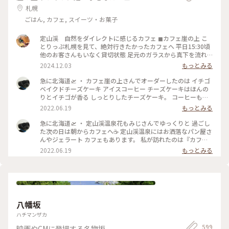
札幌
ごはん, カフェ, スイーツ・お菓子
定山渓 自然をダイレクトに感じるカフェ ◼︎カフェ崖の上 こ
とりっぷ札幌を見て、絶対行きたかったカフェへ 平日15:30頃
他のお客さんもいなく貸切状態 足元のガラスから真下を流れ
る清流が眺められる席を選び、川のせせらぎと(実際は前日の
2024.12.03
もっとみる
雨のせいか結構激しい流れ)静かな店内に流れる音楽に癒し𓅨
リスとか会いたかった🐿️💕 コーヒーもケーキも美味しくっ
急に北海道🛫 ・ カフェ崖の上さんでオーダーしたのは イチゴ
て、また色んな季節も感じたい素敵なお店でした！ #ベストト
ベイクドチーズケーキ アイスコーヒー チーズケーキはほんの
リップ2024 #北海道 #札幌 #定山渓
りとイチゴが香る しっとりしたチーズケーキ。 コーヒーもス
ッキリとした軽いコーヒーで 朝にはピッタリでした☺️ ・ #ア
2022.06.19
もっとみる
ートみたいな景色 #Myことりっぷ #カフェ崖の上 #定山渓 #定
山渓温泉
急に北海道🛫 ・ 定山渓温泉花もみじさんでゆっくりと 過ごし
た次の日は朝からカフェへ☕ 定山渓温泉にはお洒落なパン屋さ
んやジェラート カフェもあります。 私が訪れたのは『カフェ
崖の上』さん。 本当に崖の上に建ってまーす！ちょっと怖
2022.06.19
もっとみる
い。 店内は静かなボサノヴァが流れ、コーヒーの 良い香りが
漂っていて癒やされます❤️ ・ #アートみたいな景色 #Myこと
りっぷ #定山渓 #定山渓温泉 #カフェ崖の上
八幡坂
ハチマンザカ
599
映画やCMに登場する名物坂