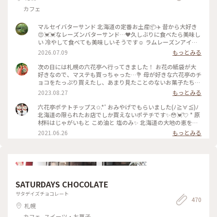
カフェ
マルセイバターサンド 北海道の定番お土産📦✈️ 昔から大好き
😍💓💓なレーズンバターサンド…❤️久しぶりに食べたら美味し
い 冷やして食べても美味しいそうです☺️ ラムレーズンアイス
クリーム🍦みたいな味🍇 ホワイトチョコレート🍫とバターか
2026.07.09
もっとみる
たっぷり含んだクッキー🍪が本当にベストヒット #クッキー #
バター #北海道 #手土産 #バタークッキー #洋菓子 #ひみつの絶
次の日には札幌の六花亭へ行ってきました！ お花の紙袋が大
景
好きなので、マステも買っちゃった…💐 母が好きな六花亭のチ
ョコをたっぷり買えたし、あまり見たことのないお菓子たちを
カゴにポンポン入れて、爆買いってこういうことかな…とか思
2023.08.27
もっとみる
いながら幸せなお買い物ができました🥰 雪こんこのチーズ
と、バターサンドのアイスは格別なお味でした〜😊♥️ ここに1
六花亭ポテトチップス✩.*˚ おみやげでもらいました(ﾉ≧∀≦)ﾉ
番行きたかったので、2日目にして大満足でした😆
北海道の限られたお店でしか買えないポテチです✨😳💓💘 * 原
材料はじゃがいもと こめ油と 塩のみ✨ 北海道の大地の恵をし
っかりとうけたじゃがいもの美味しさがはっきりとわかりま
2021.06.26
もっとみる
す‼️ * 六花亭お馴染みの草花が描かれた素敵なパッケージも魅
力的✨ * 食べたあとのパッケージは パウダーベアさんみたいに
小物を作りたいなぁと考え中( ´͈ ᵕ `͈ ) 詳しくは下のスポットか
ら パウダーベアさんの投稿をご覧下さいね🧸 * 道外では絶対
に買えない サプライズ🎉のおみやげ とっても嬉しかったです
💕 * 毎日おやつとしては かなり贅沢ですね(*^□^)ﾆｬﾊﾊﾊﾊﾊﾊ!!!!
SATURDAYS CHOCOLATE
* #自然にふれる #夏色さがし #ことりっぷ北海道 #六花亭 #六
花亭札幌本店 #六花亭ポテトチップス #おみやげ #おみやげ図
サタデイズチョコレート
470
鑑 #お土産 #ポテトチップス #毎日おやつ #しあわせおやつ #素
札幌
敵な贈り物 #ありがとう #こもりっぷ仙台 #カメラ #カメラ初
心者🔰 #fumitubu
カフェ, スイーツ・お菓子