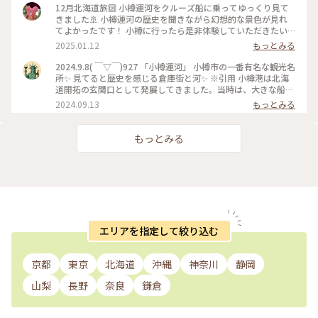
12月北海道旅🔟 小樽運河をクルーズ船に乗ってゆっくり見て
きました🚢 小樽運河の歴史を聞きながら幻想的な景色が見れ
てよかったです！ 小樽に行ったら是非体験していただきたい
アクティビティです✨ #小樽運河#小樽運河クルーズ#ベストト
2025.01.12
もっとみる
リップ2024
2024.9.8( ￣▽￣)927 「小樽運河」 小樽市の一番有名な観光名
所✨ 見てると歴史を感じる倉庫街と河✨ ※引用 小樽港は北海
道開拓の玄関口として発展してきました。当時は、大きな船を
沖に泊め、はしけ（台船）を使って荷揚げしていましたが、取
2024.09.13
もっとみる
り扱う荷量が多くなり、運搬作業を効率的に行う必要が出てき
ました。艀が接岸できる距離を長くするために、海面を埋め立
てることによってできたのが「小樽運河」です。 #北海道#小
もっとみる
樽市#小樽運河#堺町通り#散歩#観光#ことりっぷ旅2024#クラ
シカルな街#ベストトリップ2024
エリアを指定して絞り込む
京都
東京
北海道
沖縄
神奈川
静岡
山梨
長野
奈良
鎌倉