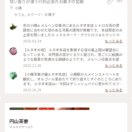
565
甘い香りが漂う行列必至のお菓子の宮殿
小樽
カフェ, スイーツ・お菓子
冬の小樽❄️ メルヘン交差点にあるルタオ本店 レトロな街の雰
囲気に合わせた塔のある洋風の建物が素敵です。 本店限定のお
土産を買いました🍪 🔹ドルチーナ・クワトロフォルマッジ 4種
のチーズとはちみつを練り込んだ生地に つぶつぶチーズを閉
2026.03.24
もっとみる
じ込めたザクザク食感のクッキー 🔹ルボンフィナンシェ コク
のあるバターの風味にバニラの香り、焼き立てならではのサク
【ルタオの塔】 ルタオ本店を象徴する塔の最上階は展望台に
ッとした食感がとっても美味しい 2024年秋にオープンした運
なっています。 半円型の窓がくるりと配され、窓ごとに絵画の
河プラザ店（4枚目） ルタオ初のバーやカフェも併設されてい
ような風景が見渡せる額縁のようです。 メルヘン交差点を望む
ます。 次はこちらの店舗へも行ってみたいと思います💓
窓からはノスタルジックな光景、小樽の山なみ、そして海。一
2025.12.26
もっとみる
2025.1.27撮影 #ことりっぷ北海道 #小樽 #レトロな街 #冬の北
周でいろんな小樽の風景を楽しむ贅沢。 私のお気に入りは、
海道 #雪の散策路 #限定スイーツ #おみやげ図鑑 #ルタオ #おや
海が見える窓。 小樽の青い海と青い空が思い出になりまし
【小樽洋菓子舗ルタオ本店】 小樽駅からメインストリートを
つ時間
た。 展望台への螺旋階段も素敵。壁を飾るのは、ルタオの歴
観光し、オルゴール堂あたりで折り返すとすぐのところにあり
史を物語るフォトやイラストでした。 誰でも自由に立ち寄れ
ます。 ルタオ本店🍰✨ 今回はデニッシュパイに惹かれてカフ
る、というのもうれしいですね♪ 1Fには見たこと聞いたこと
ェ利用☕️ 冷めてもパリパリなデニッシュパイ、アップルパイは
2025.10.29
もっとみる
食べたことのあるルタオスイーツが並ぶショップ。 2Fには、
思ったよりあっさりとしていて重くなく軽々食べられます🍎🍏
ここでしか食べられないスイーツも！ オタルといえばルタオ
イートイン限定の生フロマージュデニッシュはクリームを沢山
♡だもね #ことりっぷと一緒 #ことりっぷ小樽
使っていますがこちらも食べやすかったです！ さらにセット
ドリンクもコーヒーだけでなく美瑛の牛乳やショコラミルク、
夕張メロンソーダと北海道らしくて素敵🥤 店内はこじんまり
していますが結構席数があり、柱にはフォトスポットもありま
円山茶寮
した。 １つからテイクアウトも可能なので食べ歩きに良さそ
う。 #北海道グルメ #小樽グルメ #小樽カフェ #小樽といった
マルヤマサリョウ
らルタオ #デニッシュパイ #フロマージュ #アップルパイ #夕