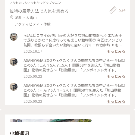
アサヒカワシアサヒヤマドウブツエン
524
独特の展示方法で人気を集める
旭川・大雪山
アクティビティ・体験
✈️JALどこマイde旭川🚗⑥ 大好きな旭山動物園へ🎶 まだ両手
で足りるかな？何度行っても楽しい動物園😊 今回はノンビリ
訪問、欲張らず会いたい動物に会いに行く＋お散歩👣 ⚫︎ もぐ
もぐタイム“アムールヒョウ🐆” →肉に軽やかに飛びつく姿は
2025.10.17
もっとみる
圧巻‼️ ⚫︎大きい！近い！熊🐻 →前回訪れた時にまだ小さかった
熊さんがかなり大きくなっていた。 やはり突然道で遭遇する
ASAHIYAMA ZOO ʕ•ᴥ•ʔ たくさんの動物たちの中から～ 今回は
とか考えると恐ろしすぎ🥶 ⚫︎円柱型の水槽「マリンウェイ」を
この5人！...ん？5人？...5人！ 開園58年を迎えた『旭山動物
泳ぐアザラシ👍 →ラッキーな事に今回もちょうど見れた🙌 ⚫︎
園』 動物の見せ方〜「行動展示」「ワンポイントガイド」 施
トラ🐯 →活発に動いてた‼︎カッコいいけど恐ろしや ⚫︎レッサー
設の新設や改修 動物の入れ替えや死や誕生... 「伝えるのは...生
2025.09.22
もっとみる
パンダ → ハシゴを渡ってるのが見れて喜んだ💗 でもかなり減
命」「生きる力」 動物のことも来園者のことも考えながら 今
ってる😭他の動物園に行ったのかな❓ ⚫︎カバ🦛 →水中を歩くサ
の『旭山動物園」があります 夏の夜には「夜の動物園」 日中
ASAHIYAMA ZOO ʕ•ᴥ•ʔ たくさんの動物たちの中から〜 今回は
マはココでしか見た事がない👏他もあるのかな？ ⚫︎キリン🦒
とは違った動物の姿が見られます 冬には「ペンギンの散歩」
この5人！…ん？5人？…5人！ 開園58年を迎えた『旭山動物
→ちょっと元気ないように見えて心配 ⚫︎フラミンゴ🦩 →美し
雪の上をテクテク歩くのは運動も兼ねて！ 人気の動物園でい
園』 動物の見せ方〜「行動展示」「ワンポイントガイド」 施
い‼︎厳選フラミンゴを📸 ⚫︎ペンギン🐧 →優雅に泳ぐサマ、立っ
つも混んでいますが オススメは反時計回りで見ると混雑を避
設の新設や改修 動物の入れ替えや死や誕生… 「伝えるのは…
2025.09.22
もっとみる
てるだけでも可愛い💕 昔、極寒の時に見たペンギンパレード
けられます 今年の夏も行って来ました *カバの百吉（父）旭子
生命」「生きる力」 動物のことも来園者のことも考えながら
はオススメです👍 ‥他にも沢山の動物に会えました。 暑さも
（母）凪子（子） 水の中を泳ぐ姿は素晴らしいです！ 名前が
今の『旭山動物園』があります 夏の夜には「夜の動物園」 日
和らいだせいかより生き生きとした姿を間近で見れて本当楽し
あるのに...行く度に「カバきち」と呼んでしまいます *インド
中とは違った動物の姿が見られます 冬には「ペンギンの散
かったです🙌 ‥ 後で知りましたが、旭川宿泊者にお得なプレ
クジャクのオス 美しい飾り羽は秋から抜け始めて...冬から新し
歩」 雪の上をテクテク歩くのは運動も兼ねて！ 人気の動物園
ミアムサービスがありました。
い羽が生え始めます 夏には生え揃った飾り羽を大きく広げて
でいつも混んでいますが オススメは反時計回りで見ると混雑
https://www.atca.jp/omotenashi/#service ※利用条件あ
メスにアピールします 見事に美しい飾り羽を広げてくれまし
を避けられます 今年の夏も行って来ました *カバの百吉（父）
り、今回の私達は知ってても買わなかったかな。 よかったら
小樽運河
た！ *大好きなオオカミ 黒いのが末っ子のノチウで寝そべって
旭子（母）凪子（子） 水の中を泳ぐ姿は素晴らしいです！ 名