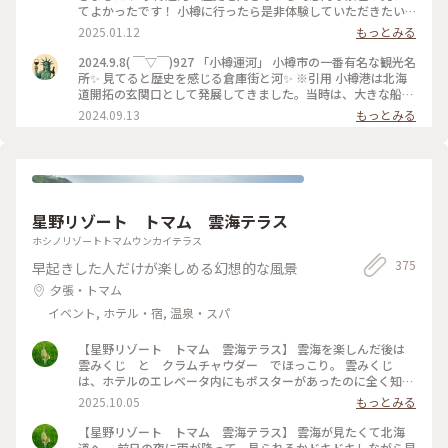
てよかったです！ 小樽に行ったら是非体験していただきたい
アクティビティです✨ #小樽運河#小樽運河クルーズ#ベストト
2025.01.12
もっとみる
リップ2024
2024.9.8( ￣▽￣)927 「小樽運河」 小樽市の一番有名な観光名
所✨ 見てると歴史を感じる倉庫街と河✨ ※引用 小樽港は北海
道開拓の玄関口として発展してきました。当時は、大きな船を
沖に泊め、はしけ（台船）を使って荷揚げしていましたが、取
2024.09.13
もっとみる
り扱う荷量が多くなり、運搬作業を効率的に行う必要が出てき
ました。艀が接岸できる距離を長くするために、海面を埋め立
てることによってできたのが「小樽運河」です。 #北海道#小
樽市#小樽運河#堺町通り#散歩#観光#ことりっぷ旅2024#クラ
シカルな街#ベストトリップ2024
星野リゾート トマム 雲海テラス
ホシノリゾートトマムウンカイテラス
375
早起きした人だけが楽しめる幻想的な風景
夕張・トマム
イベント, ホテル・宿, 温泉・スパ
【星野リゾート トマム 雲海テラス】 雲海を楽しんだ後は
雲みくじ と クラムチャウダー でほっこり。 雲みくじ
は、ホテルのエレベータ内にもポスターがあったのに全く知ら
なくて… 隣のテーブルのグループが盛り上がっていて知りまし
2025.10.05
もっとみる
た。 大吉、吉…ではなく、雲の名前が書かれてました しばら
く雲の形が気になりそう #ことりっぷ北海道 #秋の装い #絶
【星野リゾート トマム 雲海テラス】 雲海が見たくて北海
景 #星野リゾート #雲海 #おみくじ #雲
道へ。 前日の夜に雨が降って、見られるかドキドキしながら早