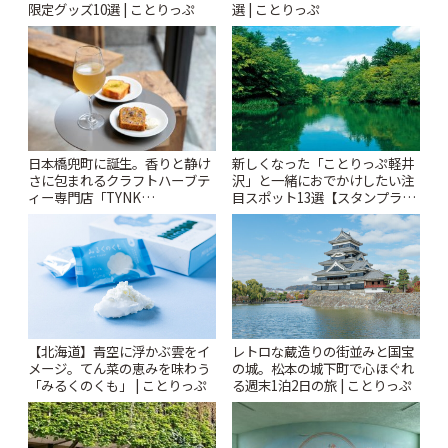
限定グッズ10選 | ことりっぷ
選 | ことりっぷ
日本橋兜町に誕生。香りと静け
新しくなった「ことりっぷ軽井
さに包まれるクラフトハーブテ
沢」と一緒におでかけしたい注
ィー専門店「TYNK
目スポット13選【スタンプラリ
Kabutocho」 | ことりっぷ
ー開催中】 | ことりっぷ
【北海道】青空に浮かぶ雲をイ
レトロな蔵造りの街並みと国宝
メージ。てん菜の恵みを味わう
の城。松本の城下町で心ほぐれ
「みるくのくも」 | ことりっぷ
る週末1泊2日の旅 | ことりっぷ