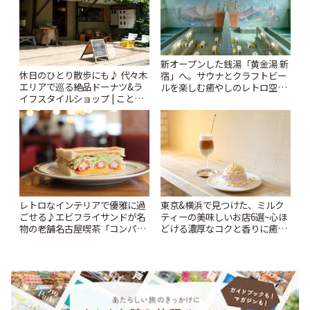
新オープンした銭湯「黄金湯 新
休日のひとり散歩にも♪ 代々木
宿」へ。サウナとクラフトビー
エリアで巡る絶品ドーナツ&ラ
ルを楽しむ癒やしのレトロ空間
イフスタイルショップ | ことり
| ことりっぷ
っぷ
レトロなインテリアで優雅に過
東京&横浜で見つけた、ミルク
ごせる♪エビフライサンドが名
ティーの美味しいお店6選~心ほ
物の老舗名古屋喫茶「コンパル
どける濃厚なコクと香りに癒や
御器所店」 | ことりっぷ
されるティータイム~ | ことりっ
ぷ