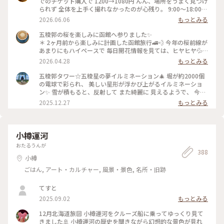
でのチケット購入で 1200→1080円 んん、場所をうまく見つけ
られず 全体を上手く撮れなかったのが心残り。 9:00〜18:00
P:近隣コインP #五稜郭タワー 北海道函館市五稜郭町43-9 #函
2026.06.06
もっとみる
館名所#函館スポット #函館観光 #五稜郭
五稜郭の桜を楽しみに函館へ参りました✨
＊ 2ヶ月前から楽しみに計画した函館旅行🚄💨 今年の桜前線が
あまりにもハイペースで 毎日開花情報を見ては、ヒヤヒヤ💦 4
月28日現在散り始めてしまってますが それでも五稜郭タワー
2026.04.28
もっとみる
からの五芒星は 桜色に包まれていました✨
＊ #ちいさな列車旅 #函館 #五稜郭
五稜郭タワー☆五稜星の夢イルミネーション🎄 堀が約2000個
の電球で彩られ、 美しい星形が浮かび上がるイルミネーショ
ン✨ 雪が積もると、反射して また綺麗に 見えるようで、 今年
は まだ雪が少ないの で、このような感じです♪♪ 真ん中のオ
2025.12.27
もっとみる
レンジ色に ライトアップされているのは 復元された函館奉行
所です🙌 #開運旅 #ことりっぷと一緒
小樽運河
おたるうんが
388
小樽
ごはん, アート・カルチャー, 風景・景色, 名所・旧跡
てすと
2025.09.02
もっとみる
12月北海道旅🔟 小樽運河をクルーズ船に乗ってゆっくり見て
きました🚢 小樽運河の歴史を聞きながら幻想的な景色が見れ