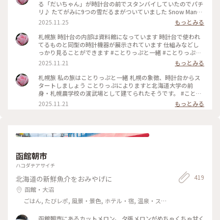
る「だいちゃん」が時計台の前でスタンバイしていたのでパチ
リ♪ たてがみに9つの雪だるまがついていました Snow Manの
ライブのための札幌行きだったので、だいちゃんの歓迎ぶりも
2025.11.25
もっとみる
うれしかったです♡ だいちゃんが引く馬車で、町なか観光が
できるそうです #ことりっぷと一緒 #ことりっぷ札幌
札幌旅 時計台の内部は資料館になっています 時計台で使われ
てるものと同型の時計機器が展示されています 仕組みなどし
っかり見ることができます #ことりっぷと一緒 #ことりっぷ札
幌
2025.11.21
もっとみる
札幌旅 私の旅はことりっぷと一緒 札幌の象徴、時計台からス
タートしましょう ことりっぷによりますと北海道大学の前
身・札幌農学校の演武場として建てられたそうです。 #ことり
っぷと一緒 #ことりっぷ札幌
2025.11.21
もっとみる
函館朝市
ハコダテアサイチ
419
北海道の新鮮魚介をおみやげに
函館・大沼
ごはん, たびレポ, 風景・景色, ホテル・宿, 温泉・ス
パ
函館朝市にあるカットメロン。 夕張メロンがめちゃくちゃ甘く