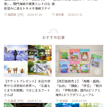
選
港」。関門海峡の絶景とレトロな
街並みに浸るトキメキ海峡ステイ
福岡県
[PR]
2026.07.29
東京都
2026.07.31
おすすめ記事
【改訂版発売♪】「角館・盛岡」
【チケットプレゼント】水辺の世
「仙台」「鎌倉」「伊豆」「軽井
界から浮世絵の世界へ。「広島も
沢」「伊勢志摩」国内6エリアと
とまち水族館」ではじまるアート
海外1エリアがリニューアル
さんぽ
広島県
[PR]
2026.07.31
宮城県
2026.07.09