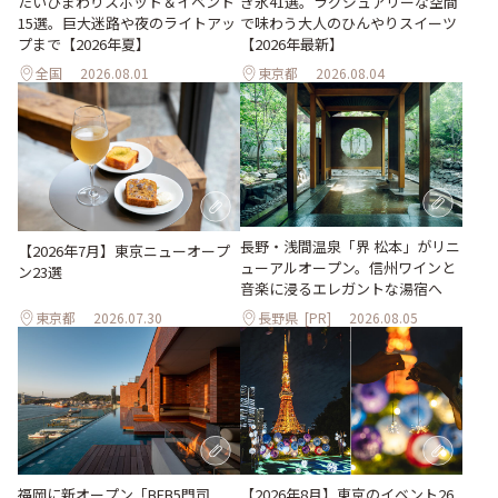
たいひまわりスポット＆イベント
き氷41選。ラグジュアリーな空間
15選。巨大迷路や夜のライトアッ
で味わう大人のひんやりスイーツ
プまで【2026年夏】
【2026年最新】
全国
2026.08.01
東京都
2026.08.04
長野・浅間温泉「界 松本」がリニ
【2026年7月】東京ニューオープ
ューアルオープン。信州ワインと
ン23選
音楽に浸るエレガントな湯宿へ
東京都
2026.07.30
長野県
[PR]
2026.08.05
【2026年8月】東京のイベント26
福岡に新オープン「BEB5門司