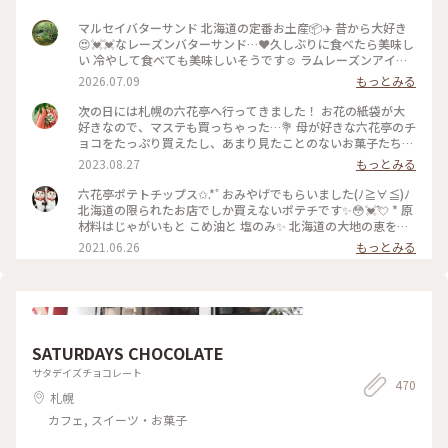
マルセイバターサンド 北海道の定番お土産📦✈️ 昔から大好き
😍💓💓なレーズンバターサンド…❤️久しぶりに食べたら美味し
い 冷やして食べても美味しいそうです☺️ ラムレーズンアイス
クリーム🍦みたいな味🍇 ホワイトチョコレート🍫とバターか
2026.07.09
もっとみる
たっぷり含んだクッキー🍪が本当にベストヒット #クッキー #
バター #北海道 #手土産 #バタークッキー #洋菓子 #ひみつの絶
次の日には札幌の六花亭へ行ってきました！ お花の紙袋が大
景
好きなので、マステも買っちゃった…💐 母が好きな六花亭のチ
ョコをたっぷり買えたし、あまり見たことのないお菓子たちを
カゴにポンポン入れて、爆買いってこういうことかな…とか思
2023.08.27
もっとみる
いながら幸せなお買い物ができました🥰 雪こんこのチーズ
と、バターサンドのアイスは格別なお味でした〜😊♥️ ここに1
六花亭ポテトチップス✩.*˚ おみやげでもらいました(ﾉ≧∀≦)ﾉ
番行きたかったので、2日目にして大満足でした😆
北海道の限られたお店でしか買えないポテチです✨😳💓💘 * 原
材料はじゃがいもと こめ油と 塩のみ✨ 北海道の大地の恵をし
っかりとうけたじゃがいもの美味しさがはっきりとわかりま
2021.06.26
もっとみる
す‼️ * 六花亭お馴染みの草花が描かれた素敵なパッケージも魅
力的✨ * 食べたあとのパッケージは パウダーベアさんみたいに
小物を作りたいなぁと考え中( ´͈ ᵕ `͈ ) 詳しくは下のスポットか
ら パウダーベアさんの投稿をご覧下さいね🧸 * 道外では絶対
に買えない サプライズ🎉のおみやげ とっても嬉しかったです
💕 * 毎日おやつとしては かなり贅沢ですね(*^□^)ﾆｬﾊﾊﾊﾊﾊﾊ!!!!
SATURDAYS CHOCOLATE
* #自然にふれる #夏色さがし #ことりっぷ北海道 #六花亭 #六
花亭札幌本店 #六花亭ポテトチップス #おみやげ #おみやげ図
サタデイズチョコレート
470
鑑 #お土産 #ポテトチップス #毎日おやつ #しあわせおやつ #素
札幌
敵な贈り物 #ありがとう #こもりっぷ仙台 #カメラ #カメラ初
心者🔰 #fumitubu
カフェ, スイーツ・お菓子