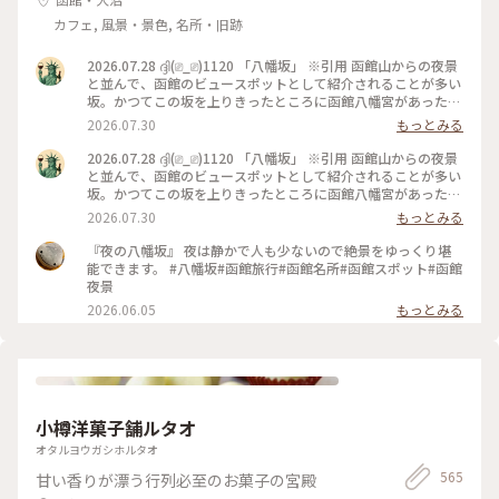
カフェ, 風景・景色, 名所・旧跡
2026.07.28 ദ്ദി(⎚_⎚)1120 「八幡坂」 ※引用 函館山からの夜景
と並んで、函館のビュースポットとして紹介されることが多い
坂。かつてこの坂を上りきったところに函館八幡宮があったと
され、名前の由来となっている。 日中来たのは初めてでした
2026.07.30
もっとみる
😄 あまり、うまく撮れてないですが😅 で、そこから近隣を
散歩しましたが、やはり日中に歩くと色々発見しますね👀✨️ 画
2026.07.28 ദ്ദി(⎚_⎚)1120 「八幡坂」 ※引用 函館山からの夜景
像はありませんが、最近北海道の情報番組では取り上げてる話
と並んで、函館のビュースポットとして紹介されることが多い
題の「街角クレープ」を見つけました🤤 ※気になる方はググ
坂。かつてこの坂を上りきったところに函館八幡宮があったと
ってみてください（笑） 最後にそのまま金森倉庫まで歩いて、
され、名前の由来となっている。 日中来たのは初めてでした
2026.07.30
もっとみる
買物してました✨️ #北海道#函館市#八幡坂#船魂神社#カトリッ
😄 あまり、うまく撮れてないですが😅 で、そこから近隣を
ク教会#金森倉庫#散歩#観光#函館旅行
散歩しましたが、やはり日中に歩くと色々発見しますね👀✨️ 画
『夜の八幡坂』 夜は静かで人も少ないので絶景をゆっくり堪
像はありませんが、最近話題の「街角クレープ」を見つけまし
能できます。 #八幡坂#函館旅行#函館名所#函館スポット#函館
た🤤 #北海道#函館市#八幡坂#カトリック教会#船魂神社#散歩
夜景
#観光#函館旅行
2026.06.05
もっとみる
小樽洋菓子舗ルタオ
オタルヨウガシホルタオ
565
甘い香りが漂う行列必至のお菓子の宮殿