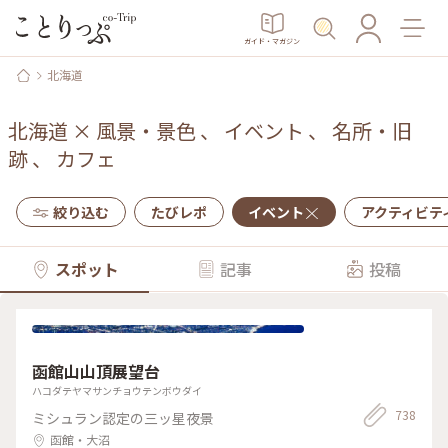
ガイド・マガジン
北海道
北海道
×
風景・景色
、
イベント
、
名所・旧
跡
、
カフェ
絞り込む
たびレポ
イベント
アクティビテ
スポット
記事
投稿
函館山山頂展望台
ハコダテヤマサンチョウテンボウダイ
738
ミシュラン認定の三ッ星夜景
函館・大沼