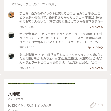
ごはん, カフェ, スイーツ・お菓子
定山渓 自然をダイレクトに感じるカフェ ◼︎カフェ崖の上 こ
とりっぷ札幌を見て、絶対行きたかったカフェへ 平日15:30頃
他のお客さんもいなく貸切状態 足元のガラスから真下を流れ
る清流が眺められる席を選び、川のせせらぎと(実際は前日の
2024.12.03
もっとみる
雨のせいか結構激しい流れ)静かな店内に流れる音楽に癒し𓅨
リスとか会いたかった🐿️💕 コーヒーもケーキも美味しくっ
急に北海道🛫 ・ カフェ崖の上さんでオーダーしたのは イチゴ
て、また色んな季節も感じたい素敵なお店でした！ #ベストト
ベイクドチーズケーキ アイスコーヒー チーズケーキはほんの
リップ2024 #北海道 #札幌 #定山渓
りとイチゴが香る しっとりしたチーズケーキ。 コーヒーもス
ッキリとした軽いコーヒーで 朝にはピッタリでした☺️ ・ #ア
2022.06.19
もっとみる
ートみたいな景色 #Myことりっぷ #カフェ崖の上 #定山渓 #定
山渓温泉
急に北海道🛫 ・ 定山渓温泉花もみじさんでゆっくりと 過ごし
た次の日は朝からカフェへ☕ 定山渓温泉にはお洒落なパン屋さ
んやジェラート カフェもあります。 私が訪れたのは『カフェ
崖の上』さん。 本当に崖の上に建ってまーす！ちょっと怖
2022.06.19
もっとみる
い。 店内は静かなボサノヴァが流れ、コーヒーの 良い香りが
漂っていて癒やされます❤️ ・ #アートみたいな景色 #Myこと
りっぷ #定山渓 #定山渓温泉 #カフェ崖の上
八幡坂
ハチマンザカ
599
映画やCMに登場する名物坂
函館・大沼