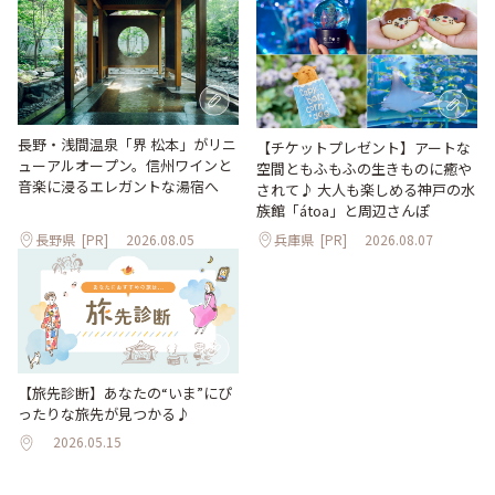
長野・浅間温泉「界 松本」がリニ
【チケットプレゼント】アートな
ューアルオープン。信州ワインと
空間ともふもふの生きものに癒や
音楽に浸るエレガントな湯宿へ
されて♪ 大人も楽しめる神戸の水
族館「átoa」と周辺さんぽ
長野県
[PR]
2026.08.05
兵庫県
[PR]
2026.08.07
【旅先診断】あなたの“いま”にぴ
ったりな旅先が見つかる♪
2026.05.15