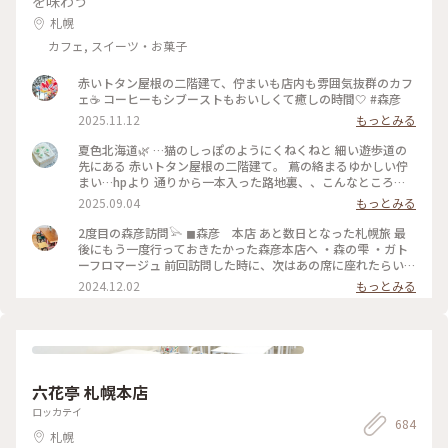
を味わう
札幌
カフェ, スイーツ・お菓子
赤いトタン屋根の二階建て、佇まいも店内も雰囲気抜群のカフ
ェ☕️ コーヒーもシブーストもおいしくて癒しの時間🤍 #森彦
2025.11.12
もっとみる
夏色北海道🌿 …猫のしっぽのようにくねくねと 細い遊歩道の
先にある 赤いトタン屋根の二階建て。 蔦の絡まるゆかしい佇
まい…hpより 通りから一本入った路地裏、、こんなところ
に？ 蔦と白い暖簾と 赤い屋根と。 〈木造民家コーヒーの店〉
2025.09.04
もっとみる
「森彦」さんは ひっそりと。 1996年に建てられた 小さな小さ
な木造民家から MORIHIKO.のストーリーが始まった、という
2度目の森彦訪問𓅪 ◼︎森彦 本店 あと数日となった札幌旅 最
本店。 さすがの人気店、お待ちの方たちが 途切れない。 そろ
後にもう一度行っておきたかった森彦本店へ ・森の雫 ・ガト
そろ西に傾く日差しの 一階のテーブル席で ガトーフロマージ
ーフロマージュ 前回訪問した時に、次はあの席に座れたらい
ュ、アイスグリーンティー シブースト、森の雫（オリジナル
いなと思っていた窓際の席に座ることができました♡ まだ2回
2024.12.02
もっとみる
ブレンド）を。。 改装に 足掛け3年の時間を要したという 余
目なのに私にとって最高に特別なお店 時計の秒針の音も 店員
計なモノの無い、古くひなびた空気感の中 余計な音の無い、
さんのコーヒーを用意してくれている音も 匂いも 窓から眺め
静かな午後のひととき。。 ・ 二階の席も気になる、、ﾁｮｯﾄ残
る通りの景色も 全てが心地良い ここにしかない何かがあるん
念。苦笑 （撮影は手元のみ） #夏色北海道#札幌#森彦本店#木
だろうな (coffee & something) ガトーフロマージュもほんの
造民家コーヒーの店#レトロ喫茶#札幌カフェ#ゆるりカフェ時
り塩気が効いてて、森の雫と一緒に頂くと美味しさ一層でした
間#ゆるりｼﾆｱ旅#ゆるり夏時間
♡ また来るね〜𓅯 #北海道 #札幌 #円山公園#森彦
六花亭 札幌本店
ロッカテイ
684
札幌