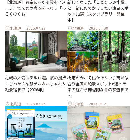
【北海道】青空に浮かぶ雲をイメ
新しくなった「ことりっぷ札幌」
ージ。てん菜の恵みを味わう「み
と一緒におでかけしたい注目スポ
るくのくも」
ット12選【スタンプラリー開催
中】
北海道
2026.07.27
北海道
2026.07.08
梅雨の今こそ出かけたい♪雨が似
札幌の人気ホテル11選。旅の拠点
合う全国の絶景スポット6選～モ
にぴったりな駅チカ＆おしゃれ＆
ネの庭から神秘的な青の参道まで
絶景宿まで【2026年】
～
北海道
2026.07.05
北海道
2026.06.21