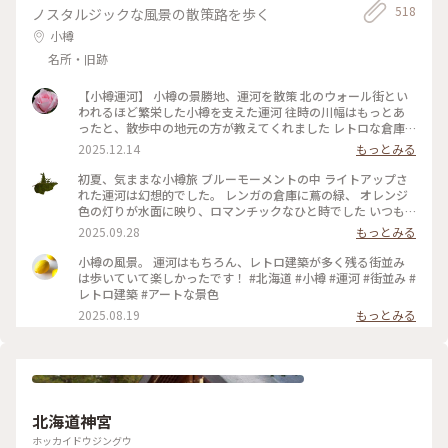
518
ノスタルジックな風景の散策路を歩く
小樽
名所・旧跡
【小樽運河】 小樽の景勝地、運河を散策 北のウォール街とい
われるほど繁栄した小樽を支えた運河 往時の川幅はもっとあ
ったと、散歩中の地元の方が教えてくれました レトロな倉庫
群を間近に感じながら進むクルーズ、おすすめです♪ #ことり
2025.12.14
もっとみる
っぷと一緒 #ことりっぷ小樽
初夏、気ままな小樽旅 ブルーモーメントの中 ライトアップさ
れた運河は幻想的でした。 レンガの倉庫に蔦の緑、 オレンジ
色の灯りが水面に映り、ロマンチックなひと時でした いつも
賑わってる小樽出抜小路もこの日は静かに ライトアップ
2025.09.28
もっとみる
2025.5.30撮影 #ことりっぷ北海道 #ことりっぷ 札幌 #ことり
っぷと一緒 #小樽 #夜景 #レトロな街 #北海道の絶景 #アートな
小樽の風景。 運河はもちろん、レトロ建築が多く残る街並み
景色 #歴史的建造物 #小樽運河 #ブルーモーメント #ロマンチ
は歩いていて楽しかったです！ #北海道 #小樽 #運河 #街並み #
ックなひと時
レトロ建築 #アートな景色
2025.08.19
もっとみる
北海道神宮
ホッカイドウジングウ