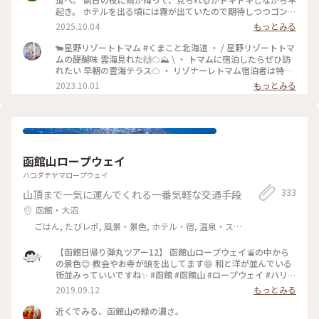
起き。 ホテルを出る頃には霧が出ていたので期待しつつゴンド
ラ乗り場に向かいます。 少しずつ明るくなっていく空。 雲が
2025.10.04
もっとみる
流れ込んでくる様子もはっきりと見ることが出来ました。 日
の出も太陽が隠れることなく拝むことが出来ましたー！！ #こ
🐄星野リゾートトマム #くまこと北海道 ・ / 星野リゾートトマ
とりっぷ北海道 #ことりっぷ #秋の装い #雲海 #星野リ
ムの醍醐味 雲海見れた🙌☁️⛰️ \ ・ トマムに宿泊したらぜひ訪
ゾート #日の出 #絶景
れたい 早朝の雲海テラス☁️ ・ リゾナーレトマム宿泊者は特典
で 直通バス&ファストパスがついてくるのですが 始発バスま
2023.10.01
もっとみる
さかの4:30発🤣 ・ 3:00起きで4:00頃ロビーにいくと もう行列
ができててびっくり😲 4:30前に出た１便に乗れて 先頭集団で
雲海を堪能してきました🤩 ・ ・ #北海道 #札幌 #北海道旅 #北
海道旅行 #北海道観光 #トマム旅行 #トマム観光 #トマム旅 #ト
マム #星野リゾート #星野リゾートトマム #トマム星野リゾー
ト #リゾナーレトマム #雲海 #カメラ旅 #私のことりっぷ旅 #こ
函館山ロープウェイ
とりっぷ15周年
ハコダテヤマロープウェイ
333
山頂まで一気に運んでくれる一番気軽な交通手段
函館・大沼
ごはん, たびレポ, 風景・景色, ホテル・宿, 温泉・ス
パ
【函館日帰り弾丸ツアー12】 函館山ロープウェイ🚡の中から
の景色😊 教会やお寺が頭を出してます😄 和と洋が並んでいる
街並みっていいですね✨ #函館 #函館山 #ロープウェイ #ハリス
トス正教会 #真宗大谷派東本願寺函館別院 #カトリック函館元
2019.09.12
もっとみる
町教会 #ガラスの反射は許してちょ
近くでみる、函館山の緑の濃さ。