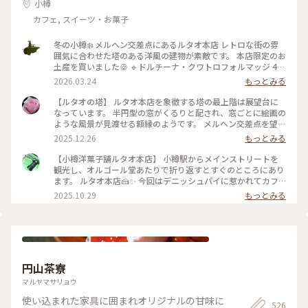
小樽
カフェ, スイーツ・お菓子
冬の小樽❄️ メルヘン交差点にあるルタオ本店 レトロな街の雰
囲気に合わせた塔のある洋風の建物が素敵です。 本店限定のお
土産を買いました🍪 🔹ドルチーナ・クワトロフォルマッジ 4種
のチーズとはちみつを練り込んだ生地に つぶつぶチーズを閉
2026.03.24
もっとみる
じ込めたザクザク食感のクッキー 🔹ルボンフィナンシェ コク
のあるバターの風味にバニラの香り、焼き立てならではのサク
【ルタオの塔】 ルタオ本店を象徴する塔の最上階は展望台に
ッとした食感がとっても美味しい 2024年秋にオープンした運
なっています。 半円型の窓がくるりと配され、窓ごとに絵画の
河プラザ店（4枚目） ルタオ初のバーやカフェも併設されてい
ような風景が見渡せる額縁のようです。 メルヘン交差点を望む
ます。 次はこちらの店舗へも行ってみたいと思います💓
窓からはノスタルジックな光景、小樽の山なみ、そして海。一
2025.12.26
もっとみる
2025.1.27撮影 #ことりっぷ北海道 #小樽 #レトロな街 #冬の北
周でいろんな小樽の風景を楽しむ贅沢。 私のお気に入りは、
海道 #雪の散策路 #限定スイーツ #おみやげ図鑑 #ルタオ #おや
海が見える窓。 小樽の青い海と青い空が思い出になりまし
【小樽洋菓子舗ルタオ本店】 小樽駅からメインストリートを
つ時間
た。 展望台への螺旋階段も素敵。壁を飾るのは、ルタオの歴
観光し、オルゴール堂あたりで折り返すとすぐのところにあり
史を物語るフォトやイラストでした。 誰でも自由に立ち寄れ
ます。 ルタオ本店🍰✨ 今回はデニッシュパイに惹かれてカフ
る、というのもうれしいですね♪ 1Fには見たこと聞いたこと
ェ利用☕️ 冷めてもパリパリなデニッシュパイ、アップルパイは
2025.10.29
もっとみる
食べたことのあるルタオスイーツが並ぶショップ。 2Fには、
思ったよりあっさりとしていて重くなく軽々食べられます🍎🍏
ここでしか食べられないスイーツも！ オタルといえばルタオ
イートイン限定の生フロマージュデニッシュはクリームを沢山
♡だもね #ことりっぷと一緒 #ことりっぷ小樽
使っていますがこちらも食べやすかったです！ さらにセット
ドリンクもコーヒーだけでなく美瑛の牛乳やショコラミルク、
夕張メロンソーダと北海道らしくて素敵🥤 店内はこじんまり
していますが結構席数があり、柱にはフォトスポットもありま
円山茶寮
した。 １つからテイクアウトも可能なので食べ歩きに良さそ
う。 #北海道グルメ #小樽グルメ #小樽カフェ #小樽といった
マルヤマサリョウ
らルタオ #デニッシュパイ #フロマージュ #アップルパイ #夕
使い込まれた家具に囲まれオリジナルの甘味に
張メロンソーダ #人気店 #パイ
526