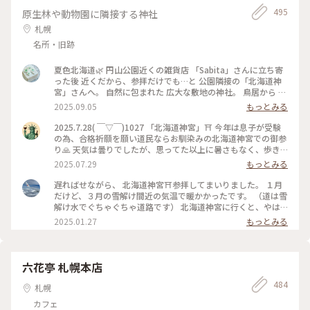
495
原生林や動物園に隣接する神社
札幌
名所・旧跡
夏色北海道🌿 円山公園近くの雑貨店 「Sabita」さんに立ち寄
った後 近くだから、参拝だけでも…と 公園隣接の「北海道神
宮」さんへ。 自然に包まれた 広大な敷地の神社。 鳥居から 神
門へと まっすぐに続く参道は 緑に包まれて何とも清々しい。
2025.09.05
もっとみる
美しい神門には、見たことのないしめ縄。 真ん中が太くて 米
俵？がふたつ？ フラヌイ大注連縄というそう。 フラヌイは、
2025.7.28( ￣▽￣)1027 「北海道神宮」⛩️ 今年は息子が受験
アイヌ語で富良野の地名の由来、 ほぼ 4年に一度、富良野で作
の為、合格祈願を願い道民ならお馴染みの北海道神宮での御参
られ奉納されるとか。。 広大な神社、ゆっくり巡れなかった
り🙏 天気は曇りでしたが、思ってた以上に暑さもなく、歩き
けど 帰りに買った「六花亭 神宮茶屋店」さんの 温められた 判
やすかったです🚶 #北海道#札幌市#円山#散歩#御参り#アート
2025.07.29
もっとみる
官さま（焼き餅、撮り忘れ..）は 何個でも食べられそうな 美味
な景色#神社#合格祈願
しさでした。 #夏色北海道#札幌#北海道神宮#自然豊か#四柱神
遅ればせながら、 北海道神宮⛩️参拝してまいりました。 １月
社#フラヌイ大注連縄#六花亭 判官さま#ゆるりｼﾆｱ旅#ゆるり夏
だけど、３月の雪解け間近の気温で暖かかったです。 （道は雪
時間
解け水でぐちゃぐちゃ道路です） 北海道神宮に行くと、やは
りシャキッとしますね。 帰りは、タイ料理のお店へ ガパオラ
2025.01.27
もっとみる
イスと、レッドカレー
六花亭 札幌本店
484
札幌
カフェ