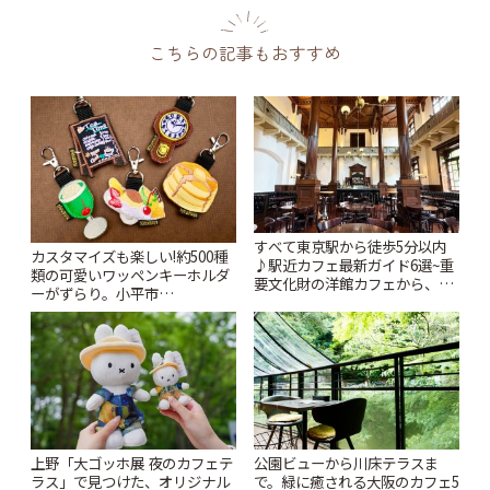
こちらの記事もおすすめ
すべて東京駅から徒歩5分以内
カスタマイズも楽しい!約500種
♪駅近カフェ最新ガイド6選~重
類の可愛いワッペンキーホルダ
要文化財の洋館カフェから、改
ーがずらり。小平市
札すぐのレトロ喫茶まで~ | こと
「Kimamaya T&K」 | ことりっ
りっぷ
ぷ
上野「大ゴッホ展 夜のカフェテ
公園ビューから川床テラスま
ラス」で見つけた、オリジナル
で。緑に癒される大阪のカフェ5