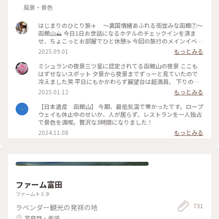
風景・景色
はじまりのひとり旅✈️ 〜異国情緒あふれる街並みな函館⑦〜
函館山⛰️ 今日1日お世話になるホテルのチェックインを済ま
せ、ちょこっとお部屋でひと休憩☕️ 今回の旅行のメインイベン
トである函館の絶景を見に、函館山へ出発！ ホテルのフロン
2025.09.01
もっとみる
トの方に行き方を教えてもらい、天候の関係でロープウェイが
動いたり止まったり…🚡したので、バスで向かうことにしまし
ミシュランの夜景三ツ星に認定されてる函館山の夜景 ここも
た🚌 【ロープウェイで山頂へ】 →市電十字街駅から函館山ロ
はずせないスポット 夕景から夜景までずっーと見ていたので
ープウェイ山麓駅まで 徒歩10分 山麓駅から山頂駅まで
冷えました笑 平日にもかかわらず展望台は超満員、 下りのロ
約3分 1800円（往復） 【バスで山頂へ】 →JR函館駅前バス
ープウェイも行列ができていました きらきらの夜景が見れて
2025.01.12
もっとみる
乗り場④ 番 函館山登山バス（季節運行）山頂まで約30分
素敵な旅になりました #ベストトリップ2024
700円（片道） バスで山頂まで向かっている最中に見えてくる
【日本遺産 函館山】 今期、最低気温で寒かったです。ロープ
函館の街並みだけでも感嘆の声が上がり、ワクワクが止まらな
ウェイも休止中のせいか、人が居らず、レストランを一人独占
いです😳 山頂に着いて展望台に向かって歩き、目の前に現れ
で景色を満喫。贅沢な3時間になりました！
た景色は感動🥹ずっと眺めていられました👀 夜景まで見たか
2024.11.08
もっとみる
ったけど雷雲接近中の為、断念🤦‍♀️ でも山頂の展望台からは函
館の街並みを一望でき、街や港がよく見える日中の背景はとて
も爽やかでした🍃 四季それぞれの楽しみ方もあるので、また
この風景を見に行きたいです🕊️ 📷2025.08.07 #一人旅#夏旅#
ゆるり夏時間#北海道#函館市#函館#函館駅#函館山#臥牛山#世
界三大夜景#100万ドルの夜景#夜景#風景#くびれた地形#ハー
ト伝説#函館山ロープウェイ#ロープウェイ#登山バス#観光#絶
ファーム富田
景#名所#山頂#展望台#ことりっぷ函館#ひとり旅日記🕊️
ファームトミタ
731
ラベンダー観光の発祥の地
富良野・美瑛