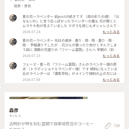
風景・景色
夏の花〜ラベンダー 前postの続きです 〈森の彩りの畑〉 「は
なもいわ」と言う白っぽかったラベンダーの蕾も 花が開くと
ムラサキ色が見えていました マダラな感じもオシャレさんで
す 〈彩りの畑〉の定番だった花々は連作障害を防ぐために
2026.07.24
もっとみる
〈森の彩りの畑〉に植えられましたが… 今年の色のパターンを
見ると… やっぱり元の配色の方が好きかも〜です また来年も
夏の花〜ラベンダー 先日の連休…曇り…雨…雨…曇り…雨…
美しい彩りを巡りたいと思います #ひみつの絶景 #丘のある風
雨… 予報通りでしたが… 花びらが散ったり色がくすんでしま
景 #花のある風景 #ひみつの絶景北海道 #夏景色 #花景色 #ファ
う前に 満開の花盛りの『ファーム富田』さんへ 早朝の〈彩り
ーム富田 #ラベンダー畑 #美しい朝 #彩りの畑 #夏色
の畑〉と〈森の彩りの畑〉です 朝陽を浴びて…ラベンダーの色
2026.07.23
もっとみる
は赤紫っぽく映りました 左から〜 キバナコスモス・スペアミ
ント・ジニア5色 ペパーミント・ペチュニア・ビール麦 そして
フェーズ・夏〜花 『ファーム富田』さんのラベンダー畑の原
右がオカムラサキです 霧の立ちこめる夏の朝は ここへ辿り着
点 〈トラディショナルラベンダー畑〉です 傾斜になっている
くまでの道のりも美しかったです そうそう…〈彩りの畑〉の入
丘のラベンダーは 「濃紫早咲」がメインで傾斜の上の方には
り口の木がある辺りで 今年もエゾリスさんに会いました #ひみ
「はなもいわ」と「おかむらさき」があります それぞれが一
2026.07.08
もっとみる
つの絶景 #花のある風景 #丘のある風景 #夏景色 #花景色 #美し
度に咲き揃うことはないので 今がくっきりとした鮮やかなラ
い朝 #夏色 #ラベンダー畑 #ファーム富田 #彩りの畑 #エゾリス
ベンダー色のグラデーションが楽しめます 蕾だった「濃紫早
咲」は一番上から次々に花を咲かせています 蕾がほわっと開
くのではなくて… 蕾の先端に花が開くのですね〜 一番最後は
おまけのように赤いケシの花が一つだけ… #ひみつの絶景 #丘
のある風景 #花のある風景 #森の彩りの畑 #夏景色 #花景色 #美
森彦
しい花 #夏色 #花畑 #ファーム富田 #ラベンダー #トラディショ
ナルラベンダー畑 #濃紫早咲
モリヒコ
古時計が時を刻む空間で自家焙煎豆のコーヒー
729