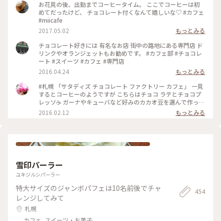
お花見の後、出勤までコーヒータイム。 ここでコーヒーは初
めてだったけど、 チョコレート付くなんて嬉しいな♡ #カフェ
#miicafe
2017.05.02
もっとみる
チョコレート好きには 有名なお店 街中の路地にある専門店 ド
リンクやオランジェットもお勧めです。 #カフェ部 #チョコレ
ート #スイーツ #カフェ #専門店
2016.04.24
もっとみる
#札幌 「サタディズ チョコレート ファクトリー カフェ」 一見
するとコーヒーのようですが こちらはチョコ ラテとチョコプ
レッソ☕️ ガーナやキューバなど好みのカカオ豆を選んで作って
もらえる濃厚なチョコドリンク❤️ カカオってすごい！ 一口飲
2016.02.12
もっとみる
むごとに元気になる‼︎ バレンタインにもおすすめのチョコレー
ト専門店の素敵なカフェ♪ #チョコレート
雪印パーラー
ユキジルシパーラー
特大サイズのジャンボパフェは10名前後でチャ
454
レンジしてみて
札幌
カフェ, スイーツ・お菓子