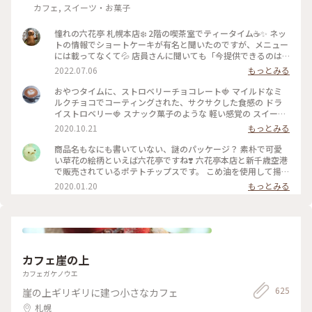
カフェ, スイーツ・お菓子
憧れの六花亭 札幌本店❄️ 2階の喫茶室でティータイム☕️✨ ネッ
トの情報でショートケーキが有名と聞いたのですが、メニュー
には載ってなくて💦 店員さんに聞いても「今提供できるのは
メニューにあるものだけです」と言われたのでプディングケー
2022.07.06
もっとみる
キにしてみました🍮 しっかりとした固めプリンが食べ応えバ
ツグン😋 やっぱり六花亭はプリンも美味しい💕 喫茶室を満喫
おやつタイムに、ストロベリーチョコレート🍓 マイルドなミ
することができて良かったのですが、店舗限定のマルセイアイ
ルクチョコでコーティングされた、サクサクした食感の ドラ
スサンドは喫茶室の順番待ちをしなくてもコーヒースタンドで
イストロベリー🍓 スナック菓子のような 軽い感覚の スイーツ
いただけたので、そっちでもよかったかもなんて思ったり😅 1
です♬ ミルクチョコレートの甘味といちごの酸味が 程良く美
2020.10.21
もっとみる
階ではお土産などの商品が販売されていました🎁 人気のお菓
味しい✨ お馴染みの 花柄のパッケージ。 北海道が拠点の 六花
子もバラで売られているので好きな数だけ買えて便利♪ 私は
亭。 立ち寄った近くのスーパーで見つけて買いました😊 期間
商品名もなにも書いていない、謎のパッケージ？ 素朴で可愛
自宅に配送してもらうことにして、細かい個数で注文させても
限定なので、見つけてラッキーでした♡ #スイーツ #おみやげ
い草花の絵柄といえば六花亭ですね❣️ 六花亭本店と新千歳空港
らいました😊 ポテトチップス以外はどれでも帯広の工場から
#チョコレート #ストロベリーチョコレート #北海道 #六花亭 #
で販売されているポテトチップスです。 こめ油を使用して揚げ
直送してもらえるようです🚛 後日、ギッシリと箱詰めされた
わたしの街 #北海道フェア #近所のスーパーで見つけた #こと
ているからか、 さくっと軽い食感。 アメリカンなポテトチッ
2020.01.20
もっとみる
お菓子がクール便で届きました😆 こんなにあったら当分お菓
りっぷ東京
プスと比べて ふわっと空気を含むえびせんのような感じがし
子には困らないって思ってたのに…あっという間にほとんどな
ます。 北海道の“いも”味を感じるうす塩の味付け。 年に一度
くなっちゃったなぁ😅 クリームを挟んだパイの「いつか来た
は札幌からやってくる親戚一同のお土産に入っていました。
道」と、餅入り最中の「ひとつ鍋」がお気に入りでした💕 #札
お子たちをディズニーランドに送迎したり“親戚の姉ちゃん”頑
幌 #六花亭 #プリン #北海道土産 #Myことりっぷ
張ったごほうび♪ #北海道 #札幌 #六花亭 #空港 #おみやげ #手
土産 #帰省 #冬のおでかけ
カフェ崖の上
カフェガケノウエ
625
崖の上ギリギリに建つ小さなカフェ
札幌