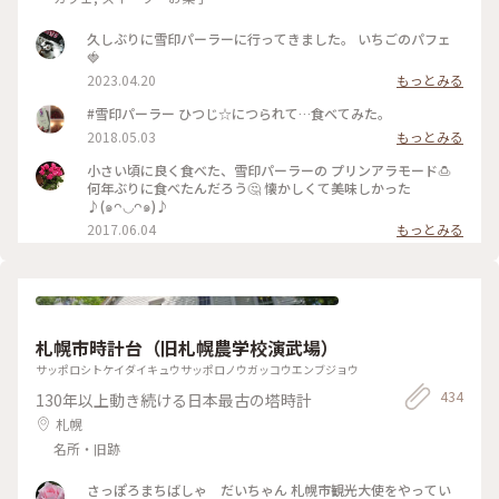
久しぶりに雪印パーラーに行ってきました。 いちごのパフェ
🍓
2023.04.20
もっとみる
#雪印パーラー ひつじ☆につられて…食べてみた。
2018.05.03
もっとみる
小さい頃に良く食べた、雪印パーラーの プリンアラモード🍮
何年ぶりに食べたんだろう🤔 懐かしくて美味しかった
♪(๑ᴖ◡ᴖ๑)♪
2017.06.04
もっとみる
札幌市時計台（旧札幌農学校演武場）
サッポロシトケイダイキュウサッポロノウガッコウエンブジョウ
434
130年以上動き続ける日本最古の塔時計
札幌
名所・旧跡
さっぽろまちばしゃ だいちゃん 札幌市観光大使をやってい