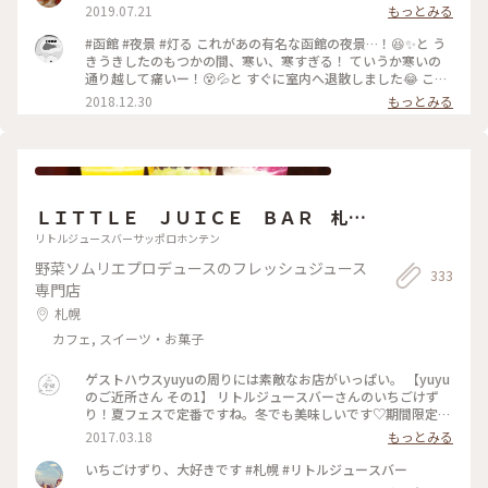
2019.07.21
もっとみる
#函館 #夜景 #灯る これがあの有名な函館の夜景…！😆✨と う
きうきしたのもつかの間、寒い、寒すぎる！ ていうか寒いの
通り越して痛いー！😵💦と すぐに室内へ退散しました😂 この
写真を撮ったのが16時45分でしたが、 沖縄に住んでると17時
2018.12.30
もっとみる
前に陽が沈むなんて 考えられないことで、日没の早さにも 驚
きました😮 旅行に行くと、こういう思いがけない 驚きや発見
ができるのが楽しいですね♬
ＬＩＴＴＬＥ ＪＵＩＣＥ ＢＡＲ 札幌
本店
リトルジュースバーサッポロホンテン
野菜ソムリエプロデュースのフレッシュジュース
333
専門店
札幌
カフェ, スイーツ・お菓子
ゲストハウスyuyuの周りには素敵なお店がいっぱい。 【yuyu
のご近所さん その1】 リトルジュースバーさんのいちごけず
り！夏フェスで定番ですね。冬でも美味しいです♡期間限定メ
ニューも見逃せません😊 石蔵をリノベーションしており、建
2017.03.18
もっとみる
物もとっても素敵です。 #ご近所さん #いちごけずり #札幌
いちごけずり、大好きです #札幌 #リトルジュースバー