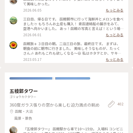
て美味しかった。
2026.06.05
もっとみる
三日目、帰る日です。 函館朝市に行って海鮮丼とメロンを食べ
ました🍈 もちろんお土産も購入！ 青函連絡船の展示をみて、
空港へ向かいました。 あっ！函館の写真と言えば！という場
所。 八幡坂ももちろん行ってきました。 昼、夜と写真撮って
2026.06.01
もっとみる
みたけど、夜はいらなかったかも笑 三日間通して食事は特に大
満足🍽️ 海鮮とアイスクリームはたくさん食べた🍨 初めての函
函館旅✈️ ３日目の朝。二泊三日の旅、最終日です。 まずは、
館旅行はめっちゃ楽しかった💕 今回も母に感謝🙏 On the
朝食の前に朝市に行きました。 美味しそうなものが、たっく
third day, we visited Hakodate Morning Market and
さん🎶 あれもこれも欲しくなる〜😆 私はホタテとか、サキイ
enjoyed fresh seafood and fruit. The food was fantastic
カとか、乾き物中心にお買い上げー❤️ 市場は活気があって、見
2023.05.17
もっとみる
throughout the three day. We ate plenty of seafood and
てるだけでも楽しい🎶 #私のことりっぷ旅 #レトロな街 #北海
ice cream. Our first trip to Hakodate was so much fun! #函
道 #函館 #市場
館旅行 #青函連絡船 #八幡坂 #海鮮丼 #英語勉強中
五稜郭タワー
ゴリョウカクタワー
402
360度ガラス張りの窓から楽しむ迫力満点の眺め
函館・大沼
風景・景色
『五稜郭タワー』 函館駅から車で10〜15分。 入場料 コンビニ