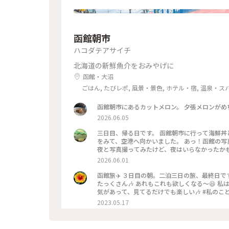
函館朝市
ハコダテアサイチ
北海道の新鮮魚介をおみやげに
函館・大沼
ごはん, たびレポ, 風景・景色, ホテル・宿, 温泉・ス
函館朝市にあるカットメロン。 夕張メロンが
2026.06.05
三日目、帰る日です。 函館朝市に行って海鮮丼
をみて、空港へ向かいました。 あっ！函館の写
夜と写真撮ってみたけど、夜はいらなかったかも笑 三日間通して食事は特に大満足🍽️ 海鮮とアイスクリー
さん食べた🍨 初めての函館旅行はめっちゃ楽しかった💕 今回も母に感謝🙏 On 
2026.06.01
Hakodate Morning Market and enjoyed fresh seafood and fruit. The fo
three day. We ate plenty of seafood and ice cream. Our first trip to Hakodate was so much fun! #函館旅行 #
函館旅✈️ ３日目の朝。二泊三日の旅、最終日
青函連絡船 #八幡坂 #海鮮丼 #英語勉強中
たっくさん🎶 あれもこれも欲しくなる〜😆 
2023.05.17