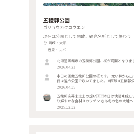
五稜郭公園
ゴリョウカクコウエン
現在は公園として開放。観光名所として賑わう
函館・大沼
温泉・スパ
北海道函館市の五稜郭公園、桜が満開となりまし
2026.04.21
本日の函館五稜郭公園の桜です。 太い幹から出
目は違う公園で咲いてました。 #函館 #五稜郭公
2026.04.15
五稜郭☃️幕末志士の想い🇯🇵本日は快晴☀眩
り鮮やかな食材🥛カツゲン さあ冬の北の大地へ
2025.12.12