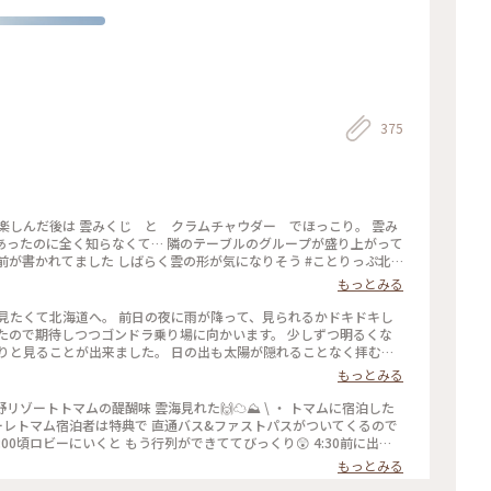
375
あったのに全く知らなくて… 隣のテーブルのグループが盛り上がって
かれてました しばらく雲の形が気になりそう #ことりっぷ北
海 #おみくじ #雲
もっとみる
待しつつゴンドラ乗り場に向かいます。 少しずつ明るくな
りと見ることが出来ました。 日の出も太陽が隠れることなく拝むこ
っぷ北海道 #ことりっぷ #秋の装い #雲海 #星野リゾート #日の出 #絶景
もっとみる
野リゾートトマムの醍醐味 雲海見れた🙌☁️⛰️ \ ・ トマムに宿泊した
ナーレトマム宿泊者は特典で 直通バス&ファストパスがついてくるので
で4:00頃ロビーにいくと もう行列ができててびっくり😲 4:30前に出た
 ・ ・ #北海道 #札幌 #北海道旅 #北海道旅行 #北海道観光 #トマ
もっとみる
野リゾート #星野リゾートトマム #トマム星野リゾート #リゾナーレトマ