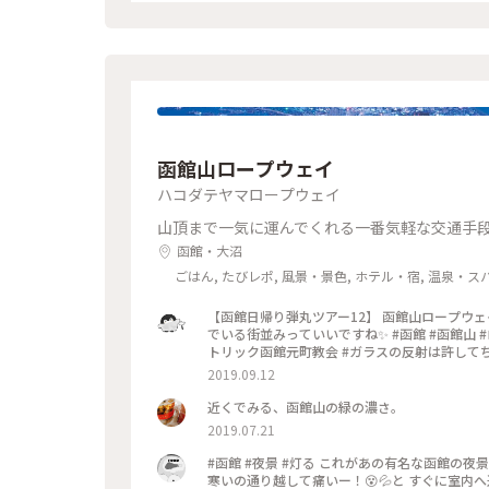
函館山ロープウェイ
ハコダテヤマロープウェイ
山頂まで一気に運んでくれる一番気軽な交通手
函館・大沼
ごはん, たびレポ, 風景・景色, ホテル・宿, 温泉・ス
【函館日帰り弾丸ツアー12】 函館山ロープウェ
でいる街並みっていいですね✨ #函館 #函館山 
トリック函館元町教会 #ガラスの反射は許して
2019.09.12
近くでみる、函館山の緑の濃さ。
2019.07.21
#函館 #夜景 #灯る これがあの有名な函館の夜景…！😆✨と うきうきしたのもつかの間、寒い、寒すぎる！ ていうか
寒いの通り越して痛いー！😵💦と すぐに室内へ