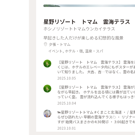
星野リゾート トマム 雲海テラス
ホシノリゾートトマムウンカイテラス
早起きした人だけが楽しめる幻想的な風景
夕張・トマム
イベント, ホテル・宿, 温泉・スパ
【星野リゾート トマム 雲海テラス】 雲海を楽しんだ後は 雲みくじ と クラムチャウダー でほっこり。 雲み
くじは、ホテルのエレベータ内にもポスターが
いて知りました。 大吉、吉…ではなく、雲の名前が書
海道 #秋の装い #絶景 #星野リゾート #雲
2025.10.05
【星野リゾート トマム 雲海テラス】 雲海が見たくて北海道へ。 前日の夜に雨が降って、見られるかドキドキし
ながら早起き。 ホテルを出る頃には霧が出ていたので期
っていく空。 雲が流れ込んでくる様子もはっき
とが出来ましたー！！ #ことり
2025.10.04
🐄星野リゾートトマム #くまこと北海道 ・ / 星
らぜひ訪れたい 早朝の雲海テラス☁️ ・ リゾ
すが 始発バスまさかの4:30発🤣 ・ 3:00起き
１便に乗れて 先頭集団で雲海を堪能してきました🤩
2023.10.01
ム旅行 #トマム観光 #トマム旅 #トマム #星