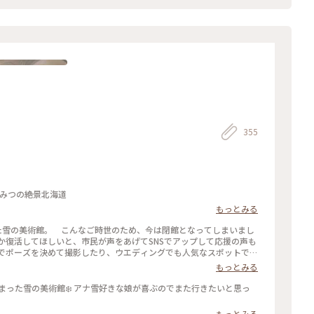
りっぷ15周年
355
 #ひみつの絶景北海道
もっとみる
た雪の美術館。 こんなご時世のため、今は閉館となってしまいまし
か復活してほしいと、市民が声をあげてSNSでアップして応援の声も
こでポーズを決めて撮影したり、ウエディングでも人気なスポットでし
街 #雪の美術館 #アート #風景 #観光スポット
もっとみる
もっとみる