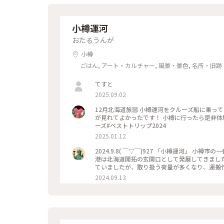
小樽運河
おたるうんが
小樽
ごはん, アート・カルチャー, 風景・景色, 名所・旧跡
てすと
2025.09.02
12月北海道旅🔟 小樽運河をクルーズ船に乗っ
が見れてよかったです！ 小樽に行ったら是非体
ーズ#ベストトリップ2024
2025.01.12
2024.9.8( ￣▽￣)927 「小樽運河」 小樽市の一番有名な観光名所✨ 見てると
港は北海道開拓の玄関口として発展してきまし
ていましたが、取り扱う荷量が多くなり、運搬
するために、海面を埋め立てることによってできたのが「小樽運河」です。
2024.09.13
歩#観光#ことりっぷ旅2024#クラシカルな街#ベ