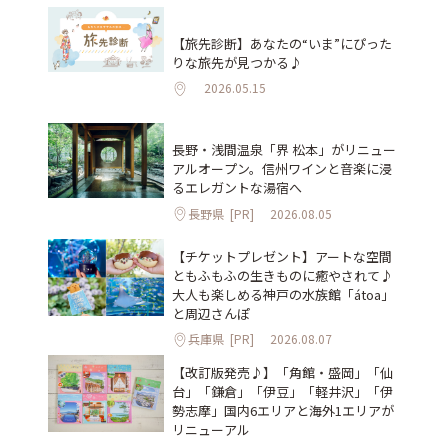
【旅先診断】あなたの“いま”にぴった
りな旅先が見つかる♪
2026.05.15
長野・浅間温泉「界 松本」がリニュー
アルオープン。信州ワインと音楽に浸
るエレガントな湯宿へ
長野県
[PR]
2026.08.05
【チケットプレゼント】アートな空間
ともふもふの生きものに癒やされて♪
大人も楽しめる神戸の水族館「átoa」
と周辺さんぽ
兵庫県
[PR]
2026.08.07
【改訂版発売♪】「角館・盛岡」「仙
台」「鎌倉」「伊豆」「軽井沢」「伊
勢志摩」国内6エリアと海外1エリアが
リニューアル