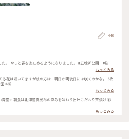
440
た。 やっと春を楽しめるようになりました。 #五稜郭公園 #桜
もっとみる
てる花は咲いてますが枝の方は…明日か明後日には咲くのかな。 5枚
園 #桜
もっとみる
しい青空✨️ 朝食は北海道真昆布の深みを味わう出汁こだわり茶漬け 彩
もっとみる