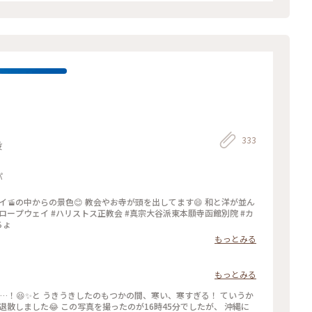
333
段
パ
イ🚡の中からの景色😊 教会やお寺が頭を出してます😄 和と洋が並ん
#ロープウェイ #ハリストス正教会 #真宗大谷派東本願寺函館別院 #カ
ちょ
もっとみる
もっとみる
退散しました😂 この写真を撮ったのが16時45分でしたが、 沖縄に