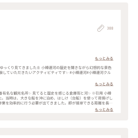
388
もっとみる
てゆっくり見てきました🚢 小樽運河の歴史を聞きながら幻想的な景色
験していただきたいアクティビティです✨ #小樽運河#小樽運河クル
もっとみる
歴史を感じる倉庫街と河✨ ※引用 小樽
た。当時は、大きな船を沖に泊め、はしけ（台船）を使って荷揚げし
作業を効率的に行う必要が出てきました。艀が接岸できる距離を長く
 #北海道#小樽市#小樽運河#堺町通り#散
もっとみる
ストトリップ2024