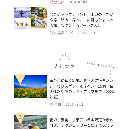
宮城県
2026.07.09
【チケットプレゼント】水辺の世界か
ら浮世絵の世界へ。「広島もとまち水
族館」ではじまるアートさんぽ
広島県
[PR]
2026.07.31
人気記事
1
黄金色に輝く絶景。夏休みに行きたい
ひまわりスポット＆イベント15選。巨
大迷路や夜のライトアップまで【2026
年夏】
全国
2026.08.01
2
夏のご褒美に♪東京ホテル限定かき氷
41選。ラグジュアリーな空間で味わう