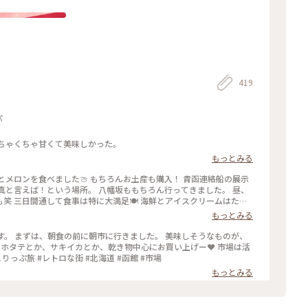
419
パ
めちゃくちゃ甘くて美味しかった。
もっとみる
とメロンを食べました🍈 もちろんお土産も購入！ 青函連絡船の展示
真と言えば！という場所。 八幡坂ももちろん行ってきました。 昼、
ムはたく
the third day, we visited
もっとみる
od was fantastic throughout the
です。 まずは、朝食の前に朝市に行きました。 美味しそうなものが、
私はホタテとか、サキイカとか、乾き物中心にお買い上げー❤️ 市場は活
気があって、見てるだけでも楽しい🎶 #私のことりっぷ旅 #レトロな街 #北海道 #函館 #市場
もっとみる