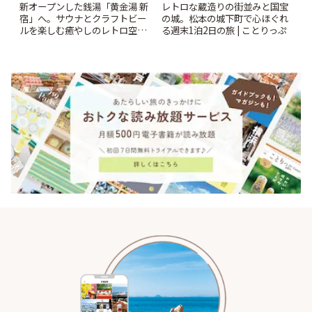
新オープンした銭湯「黄金湯 新
レトロな蔵造りの街並みと国宝
宿」へ。サウナとクラフトビー
の城。松本の城下町で心ほぐれ
ルを楽しむ癒やしのレトロ空間
る週末1泊2日の旅 | ことりっぷ
| ことりっぷ