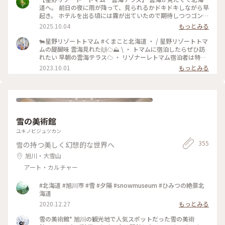
景 #星野リゾート #雲海 #おみくじ #雲
道へ。 前日の夜に雨が降って、見られるかドキドキしながら早
起き。 ホテルを出る頃には霧が出ていたので期待しつつゴンド
ラ乗り場に向かいます。 少しずつ明るくなっていく空。 雲が
2025.10.04
もっとみる
流れ込んでくる様子もはっきりと見ることが出来ました。 日
の出も太陽が隠れることなく拝むことが出来ましたー！！ #こ
🐄星野リゾートトマム #くまこと北海道 ・ / 星野リゾートトマ
とりっぷ北海道 #ことりっぷ #秋の装い #雲海 #星野リ
ムの醍醐味 雲海見れた🙌☁️⛰️ \ ・ トマムに宿泊したらぜひ訪
ゾート #日の出 #絶景
れたい 早朝の雲海テラス☁️ ・ リゾナーレトマム宿泊者は特典
で 直通バス&ファストパスがついてくるのですが 始発バスま
2023.10.01
もっとみる
さかの4:30発🤣 ・ 3:00起きで4:00頃ロビーにいくと もう行列
ができててびっくり😲 4:30前に出た１便に乗れて 先頭集団で
雲海を堪能してきました🤩 ・ ・ #北海道 #札幌 #北海道旅 #北
海道旅行 #北海道観光 #トマム旅行 #トマム観光 #トマム旅 #ト
マム #星野リゾート #星野リゾートトマム #トマム星野リゾー
ト #リゾナーレトマム #雲海 #カメラ旅 #私のことりっぷ旅 #こ
雪の美術館
とりっぷ15周年
ユキノビジュツカン
355
雪の持つ美しく幻想的な世界へ
旭川・大雪山
アート・カルチャー
#北海道 #旭川市 #雪 #夕陽 #snowmuseum #ひみつの絶景北
海道
2020.12.27
もっとみる
雪の美術館* 旭川の観光地で人気スポットだった雪の美術