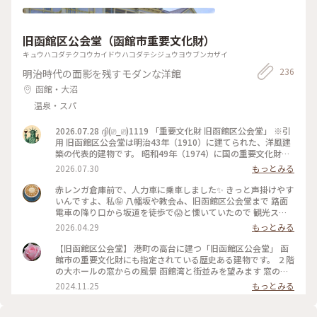
旧函館区公会堂（函館市重要文化財）
キュウハコダテクコウカイドウハコダテシジュウヨウブンカザイ
236
明治時代の面影を残すモダンな洋館
函館・大沼
温泉・スパ
2026.07.28 ദ്ദി(⎚_⎚)1119 「重要文化財 旧函館区公会堂」 ※引
用 旧函館区公会堂は明治43年（1910）に建てられた、洋風建
築の代表的建物です。 昭和49年（1974）に国の重要文化財に
指定されました。 気品漂う内部には華やかな雰囲気の家具や
2026.07.30
もっとみる
調度品が展示されています。 初めて中に入りました✨️ 2階のテ
ラスから函館市が見えるのですが、凄い良かったです😀 #北海
赤レンガ倉庫前で、人力車に乗車しました✨ きっと声掛けやす
道#函館市#旧函館区公会堂#重要文化財#散歩#観光#函館旅行
いんですよ、私🤪 八幡坂や教会⛪️、旧函館区公会堂まで 路面
電車の降り口から坂道を徒歩で😱と慄いていたので 観光スポ
ットを1時間のコースをお願いしました😆
2026.04.29
もっとみる
＊ ブルーとイエローの旧函館区公会堂🩵
＊ #ちいさな列車旅 #人力車
【旧函館区公会堂】 港町の高台に建つ「旧函館区公会堂」 函
館市の重要文化財にも指定されている歴史ある建物です。 ２階
の大ホールの窓からの風景 函館湾と街並みを望みます 窓の意
匠も素敵、歴史を感じます #クラシカルな街
2024.11.25
もっとみる