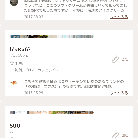
#北海道 #小樽市 #ソフトクリーム みんな運河周辺に行ってし
もちょっと背丈のあるソフトクリーム🍦コーンの中までしっか
まうけれど、ここのソフトクリームが美味しいって知ってまし
り詰まってます！ソフトクリームの美味しさはもう「他のお店
た⁉️ 調べて知った事ですが… 小樽は北海道のアイスクリーム発
のより美味しい」としか表せませんが、とりあえず美味しい笑
祥の地らしいのですが、歴史的建造物にも指定されている店舗
2017.08.03
もっとみる
種類はものすごくたくさんあり、 【サイズ】 ・レギュラー ・
らしいですよ♪ 小樽は坂の街ですから、ここに行くなら車で
ロング ・ジャンボ ・NYジャンボ の4種類！レギュラーでも十
行った方がいいかも…
分高さあるので、NYジャンボは一人ではむりです笑 あと倒れ
ますのでお気をつけください笑 【味】 ・バニラ ・チョコ ・チ
ョコマーブル ・ストロベリー ・ストロベリーマーブル ・巨峰
・ヨーグルト ・巨峰ヨーグルト ・夕張メロン ・北海道ミルク
・夕張メロンと北海道ミルク そしてレインボーソフト🌈もあ
b’s Kafé
ります笑 よくレインボーでジャンボサイズを注文している外
ヴェズカフェ
国人を目撃します笑 迷った人は夕張メロンと北海道ミルクを
271
おすすめします♡北海道でしか食べられないマーブルです✨️ お
札幌
店の中には席もあるので座って食べられます。 駐車場も裏にあ
雑貨, ごはん, カフェ, パン
るので車を停めることもできますが、混んでるときは店の前ま
でびっしり車が停まってます。 お店はどれだけ混んでいてもお
こちらで飲める紅茶はスウェーデンで伝統のあるブランドの
店のスタッフの手際がいいので並びません笑ソフトクリーム作
「KOBBS（コブス）」のものです。#北欧雑貨 #札幌
るの、超早いです笑さすが専門店！ なので、会計してる間に
出来上がるので、回転が早い！ 営業は4月から11月までです。
2015.05.29
もっとみる
お店のホームページはないし、インスタグラムはお店の写真ば
かりなのでどんなソフトクリームか気になる方は「#小樽ミル
クプラント」で検索してください！ 私は暑い日に行ったので
ソフトクリームをもらってすぐソフトクリームが溶け出したの
で写真は撮れませんでした😭 ぜひ美味しいソフトクリームを
食べてみてください♪ #北海道 #小樽 #小樽ミルクプラント #
SUU
小樽ソフトクリーム #ソフトクリーム #ミルクプラント #おた
る #札幌 #スイーツ #穴場スポット #夏 #ことりっぷ旅2024 #
スー
261
小樽駅 #花園