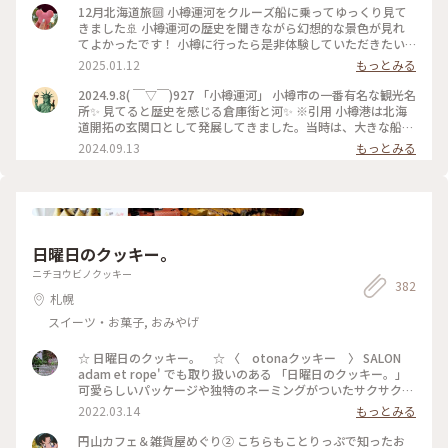
12月北海道旅🔟 小樽運河をクルーズ船に乗ってゆっくり見て
きました🚢 小樽運河の歴史を聞きながら幻想的な景色が見れ
てよかったです！ 小樽に行ったら是非体験していただきたい
アクティビティです✨ #小樽運河#小樽運河クルーズ#ベストト
2025.01.12
もっとみる
リップ2024
2024.9.8( ￣▽￣)927 「小樽運河」 小樽市の一番有名な観光名
所✨ 見てると歴史を感じる倉庫街と河✨ ※引用 小樽港は北海
道開拓の玄関口として発展してきました。当時は、大きな船を
沖に泊め、はしけ（台船）を使って荷揚げしていましたが、取
2024.09.13
もっとみる
り扱う荷量が多くなり、運搬作業を効率的に行う必要が出てき
ました。艀が接岸できる距離を長くするために、海面を埋め立
てることによってできたのが「小樽運河」です。 #北海道#小
樽市#小樽運河#堺町通り#散歩#観光#ことりっぷ旅2024#クラ
シカルな街#ベストトリップ2024
日曜日のクッキー。
ニチヨウビノクッキー
382
札幌
スイーツ・お菓子, おみやげ
☆ 日曜日のクッキー。 ☆ 〈 otonaクッキー 〉 SALON
adam et rope' でも取り扱いのある 「日曜日のクッキー。」
可愛らしいパッケージや独特のネーミングがついたサクサクの
美味しいクッキー♡ 頂いたのはオトナクッキーなので、甘い
2022.03.14
もっとみる
系では無くお酒にも合うクッキー。 〈 眠れぬ夜の黒胡椒
チーズ 〉 〈 夢見るスペキュロス 〉 〈 星降る空のオリ
円山カフェ＆雑貨屋めぐり② こちらもことりっぷで知ったお