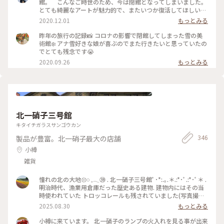
館。 こんなご時世のため、今は閉館となってしまいました。
とても綺麗なアートが魅力的で、またいつか復活してほしい
と、市民が声をあげてSNSでアップして応援の声もあがってい
2020.12.01
もっとみる
ます。 アナ雪が流行った頃は、ここでポーズを決めて撮影した
り、ウエディングでも人気なスポットでした❀ #アートと建築
昨年の旅行の記録📸 コロナの影響で閉館してしまった雪の美
#旭川 #わたしの街 #雪の美術館 #アート #風景 #観光スポット
術館❄️ アナ雪好きな娘が喜ぶのでまた行きたいと思っていたの
でとても残念です😭
2020.09.26
もっとみる
北一硝子三号館
キタイチガラスサンゴウカン
346
製品が豊富。北一硝子最大の店舗
小樽
雑貨
憧れの北の大地𑁍𓏸 𓈒𓂃㊴ . 北一硝子三号館ﾟ･*:.｡.＊.:*･ﾟ.:*･ﾟ＊ .
明治時代、漁業用倉庫だった歴史ある建物. 建物内にはその当
時使われていた トロッコレールも残されていました(写真撮り
忘れてますが😅) . ガラス製品もフロアごとにテーマ別の多彩な
2025.08.30
もっとみる
ガラスがそろっていました(こちらも写真無し💦) . 入り口近く
の北一ホールが目に止まり 並んでる人も少なかったので入っ
小樽に来ています。 北一硝子のランプの火入れを見る事が出来