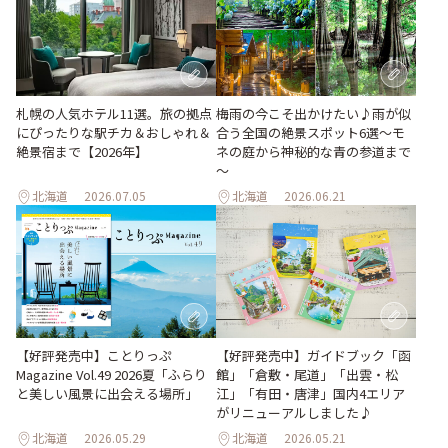
梅雨の今こそ出かけたい♪雨が似
札幌の人気ホテル11選。旅の拠点
合う全国の絶景スポット6選～モ
にぴったりな駅チカ＆おしゃれ＆
ネの庭から神秘的な青の参道まで
絶景宿まで【2026年】
～
北海道
2026.07.05
北海道
2026.06.21
【好評発売中】ガイドブック「函
【好評発売中】ことりっぷ
館」「倉敷・尾道」「出雲・松
Magazine Vol.49 2026夏「ふらり
江」「有田・唐津」国内4エリア
と美しい風景に出会える場所」
がリニューアルしました♪
北海道
2026.05.29
北海道
2026.05.21