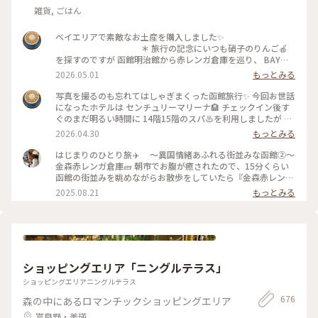
雑貨, ごはん
ベイエリアで素敵なお土産を購入しました✨
＊ 旅行の記念にいつも硝子のりんご🍎
を探すのですが 函館明治館から赤レンガ倉庫を巡り、 BAYは
こだて内、瑠璃工房さんで すり硝子とレースのりんごオブジ
2026.05.01
もっとみる
ェに出会いました✨ お隣りのフクロウ🦉さんは 先日、小岩井
農場で出会いましたが、函館にも居ました😁
写真を撮るのも忘れてはしゃぎまくった函館旅行✨ 今回お世話
＊ そして、赤レンガ倉庫柄のポーチも🎵
になったホテルは センチュリーマリーナ🏨 チェックイン後す
初日に気になって見てたのですが購入には至らず… 次の日にな
ぐのまだ明るい時間に 14階15階のスパ♨️を利用しましたが 眺
り、やっぱり欲しい✨と 再びベイエリアへ🤪 買わなかったら
めがサイコーでした🤗 15階の開放感溢れる露天風呂に、14階
2026.04.30
もっとみる
きっと後悔してた💦 そのくらいお気に入りになりました✨
のあつ湯は まだ肌寒い函館の春を歩いた体をしっかりほぐし
＊ 写真たてに入れてあるのは センチュリ
て😌 海や函館山を眺めながらの♨️至福✨ 夜は館内のジンギス
はじまりのひとり旅✈️ 〜異国情緒あふれる街並みな函館②〜
ーマリーナのお土産屋さんで購入したポストカードです。 お部
カン料理のお店を利用しました。 個室で楽しめるのでお酒🍻
金森赤レンガ倉庫🧱 朝市でお腹が癒されたので、15分くらい
屋の一角が函館になりました✨ ＊ #ちいさ
も進みます⤴︎⤴︎ チェックイン前に金森赤レンガ倉庫のビアホ
函館の街並みを眺めながらお散歩をしていたら『金森赤レンガ
な列車旅
ールで すでに2杯飲んでいましたが🤣 そして、噂に名高いセン
倉庫』に到着🗽 港に並ぶ赤レンガの倉庫は明治時代に建造さ
2025.08.21
もっとみる
チュリーマリーナの朝食✨ 端から端まで見れないほどのものす
れ、歴史を感じさせられる外観と「函館ヒストリープラザ」
ごい種類の多さ！ 朝から海鮮丼の贅沢バイキングに感服です
「金森洋物館」「BAYはこだて」の３つのエリアにそれぞれの
🙏 テーブルに海鮮丼酢飯用のお酢が常備されてるのも嬉しい
異なる魅力が詰まっており、お天気に恵まれなくても楽しめる
🥹 なのにセンチュリーマリーナの写真が無いのです😂 説得力
施設でした☺️ ＊函館煉瓦工場 ◦赤瓦コースター ◦アロマ
に欠けますが、本当にオススメのホテルです❗️
グッズ ◦ハンドメイドアクセサリー ◦ガラス製品 etc...
＊ そして、函館と言えば‼️の 函館山か
アロマの香りがすごく良くて、、🥹アロマの瓶に赤瓦でできた
ショッピングエリア「ニングルテラス」
らの100万ドルの夜景🌃✨ これがなんと…食事の予約を19時に
スティックも可愛くて、インテリアとして置いておけるのと、
してたので 日が暮れる前に函館山を下山という悲しい結果に
挿すだけでお気に入りの香りが楽しめるところが素敵でした🪴
ショッピングエリアニングルテラス
😭 食事の後また行こうか？とも考えたのですが… お酒がすす
香りは旅の思い出としてお土産にするのも良いなと思い、お気
676
森の中にあるロマンチックショッピングエリア
み過ぎて外出出来ませんでした🤪 ＊ #
に入りの香りをひとつ購入しました☺️ ハンドメイドのアクセ
ちいさな列車旅
サリーも、色や形ひとつひとつに違う味が出ていて、どれを選
富良野・美瑛