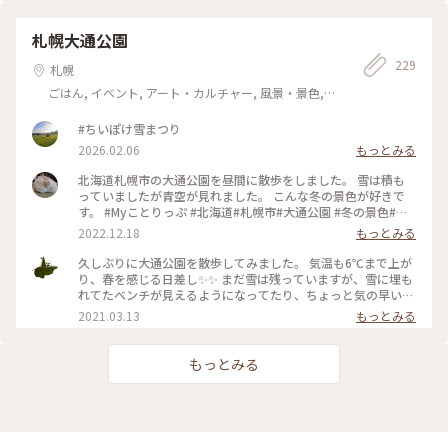
札幌大通公園
229
札幌
ごはん, イベント, アート・カルチャー, 風景・景色,
名所・旧跡
#ちいぽけ雪まつり
2026.02.06
もっとみる
北海道札幌市の大通公園を昼間に散歩をしました。 雪は積も
っていましたが青空が見れました。 こんな冬の景色が好きで
す。 #Myことりっぷ #北海道#札幌市#大通公園 #冬の景色#ク
リスマスツリー #2022年
2022.12.18
もっとみる
久しぶりに大通公園を散歩してみました。 気温も6℃まで上が
り、春を感じる日差し✨✨ まだ雪は残っていますが、雪に埋も
れてたベンチが見えるようになってたり、ちょっと気の早いタ
ンポポが咲いてたり、ライラックも小さな芽を出していました
2021.03.13
もっとみる
🌱 だんだん春は近づいています😊 2021.3.13撮影 #ことりっぷ
北海道 #春ふわり #札幌 #ほっとひと息 #春の足音 #大通公園 #
雪解け
もっとみる