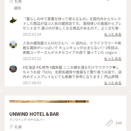
札幌
雑貨
「暮らしの中で愛着を持って使えるもの」を国内外からセレク
トした商品が並ぶ人気の雑貨店です。 普段使いの食器からプレ
ゼントまで 選ぶのが楽しくなる商品があるので、よく立ち寄
ります。 この日も素敵な出会いが！！ 素敵ユーザーさんの投
2023.03.24
もっとみる
稿で気になっていた 「cogu no mori 」のツリーに出会えまし
た🌲 ２種類ありましたが、また出会えますように・・と 1本の
人気の雑貨屋さんSUUさんへ…🌱 店内は、ドライフラワーや素
ツリーをお家のリビングに💓 こちらの大通西16丁目店は、大
敵な雑貨がいっぱいで キュンキュンが止まらない💘 1枚目は、
通公園からもちょっと外れていますが、札幌駅のステラプレイ
素敵ユーザーさんがメタセコイアの森で 撮っていた cogu no
ス店もあります。 #ことりっぷ北海道 #札幌 #雑貨 #円山散歩 #
moriのミニツリー🌲 1本ずつ木工職人さんが丁寧に1人で作ら
2023.03.22
もっとみる
楽しい時間 #私のことりっぷ旅 #Myことりっぷ #セレクトショ
れているツリーだそうです❣️ 細かい部分まで、丁寧に作られて
ップ #西18丁目界隈 #素敵な出会い #お友だちと再会 #プレゼ
いて…とっても美しい✨✨✨ 前回入荷した時も、お客さんが並
#北海道 #札幌市 #雑貨屋 ここの横を通るだけでワクワク❤️し
ント探し
んだそうで… 入荷しても 即 売り切れたそうですよ‼️ たまたま
ちゃうお店『SUU』 北欧系雑貨や食器など取り扱うお店で、店
あったのは、奇跡かもと…🫢✨✨ かなり人気のツリーなので 私
内のディスプレイもとても素敵で参考になります♪ 円山界隈
も買おうかと かなり迷いましたが… なんせ家には、くまたん
は、やっぱり洒落てるお店が多い♪ じゃ、したっけぇ〜(*˙꒳
2017.08.03
もっとみる
がたくさん居るので 帰るまでに悩んで それでも欲しかったら
˙*)‧⁺✧︎*
買おうと 思ってましたが… 結局行けませんでした💦 今になっ
て…買っておけば良かった😥💦と後悔してます😭💦 とにかく
ときめく物がいっぱいでした✩.*˚ 札幌へ行かれた際には、是非
おすすめしますよ❣️ 2023.3.3 #私のことりっぷ旅 #Myことりっ
ぷ #花だより #北海道 #札幌 #楽しい時間 #雑貨 #ワクワクドキ
UNWIND HOTEL＆BAR
ドキ #SUU #久しぶりの再会 #ありがとうございます #円山散
策 #人気の雑貨屋さん #kogunomori #ミニツリー #ドライフ
アンワインド ホテル＆バー
ラワー
244
札幌