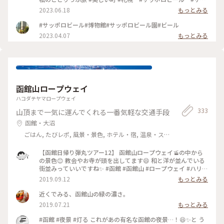
ポロビール博物館 #北海道旅行 #札幌観光
2023.06.18
もっとみる
#サッポロビール#博物館#サッポロビール園#ビール
2023.04.07
もっとみる
函館山ロープウェイ
ハコダテヤマロープウェイ
333
山頂まで一気に運んでくれる一番気軽な交通手段
函館・大沼
ごはん, たびレポ, 風景・景色, ホテル・宿, 温泉・ス
パ
【函館日帰り弾丸ツアー12】 函館山ロープウェイ🚡の中から
の景色😊 教会やお寺が頭を出してます😄 和と洋が並んでいる
街並みっていいですね✨ #函館 #函館山 #ロープウェイ #ハリス
トス正教会 #真宗大谷派東本願寺函館別院 #カトリック函館元
2019.09.12
もっとみる
町教会 #ガラスの反射は許してちょ
近くでみる、函館山の緑の濃さ。
2019.07.21
もっとみる
#函館 #夜景 #灯る これがあの有名な函館の夜景…！😆✨と う