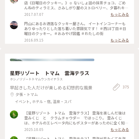
ーブ 〉 3種あるので楽しみに頂きたいと思います！ #クッキ
店《日曜日のクッキー。》☺︎ ないしょ話の抹茶チョコ、ごめ
ー #日曜日のクッキー #北海道 #オトナクッキー
んねのティラミス、さみしがり屋のストロベリー、夕暮れキャ
ラメルを買いました♪ ずらっと並んだかわいい名前のクッキ
2017.07.07
もっとみる
ーたちは選んでる時間も幸せでした♡ #北海道 #わたしの街 #
カフェ #クッキー #おみやげ
円山にあるお洒落なクッキー屋さん。 イートインコーナーも
ありゆったりとした落ち着いた雰囲気です！ ＃西18丁目＃日
曜日のクッキー。＃おみやげ図鑑 ＃わたしの街
2016.09.15
もっとみる
星野リゾート トマム 雲海テラス
ホシノリゾートトマムウンカイテラス
375
早起きした人だけが楽しめる幻想的な風景
夕張・トマム
イベント, ホテル・宿, 温泉・スパ
【星野リゾート トマム 雲海テラス】 雲海を楽しんだ後は
雲みくじ と クラムチャウダー でほっこり。 雲みくじ
は、ホテルのエレベータ内にもポスターがあったのに全く知ら
なくて… 隣のテーブルのグループが盛り上がっていて知りまし
2025.10.05
もっとみる
た。 大吉、吉…ではなく、雲の名前が書かれてました しばら
く雲の形が気になりそう #ことりっぷ北海道 #秋の装い #絶
【星野リゾート トマム 雲海テラス】 雲海が見たくて北海