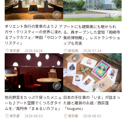
オリエント急行の客車のよう♪ ア
アートにも建築美にも魅せられ
ガサ・クリスティーの世界に浸れ
る、再オープンした愛知「岡崎市
るブックカフェ／神田「サロンク
美術博物館」。レストランやショ
リスティ」
ップも充実
東京都
2026.04.08
愛知県
2026.07.24
地元野菜をたっぷり使ったメニュ
日本の手仕事の「いま」が詰まっ
ーも♪アート空間でくつろぎタイ
た器と雑貨のお店／西荻窪
ムを／高円寺「まぁるいカフェ」
「tsugumi」
東京都
2026.08.03
東京都
2026.08.05