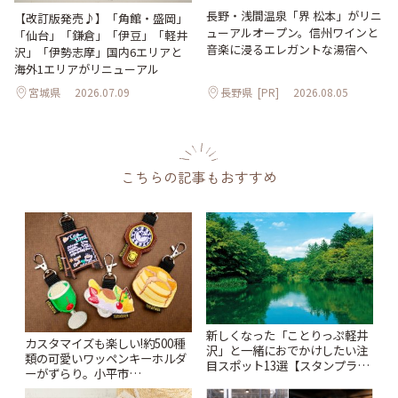
長野・浅間温泉「界 松本」がリニ
【改訂版発売♪】「角館・盛岡」
ューアルオープン。信州ワインと
「仙台」「鎌倉」「伊豆」「軽井
音楽に浸るエレガントな湯宿へ
沢」「伊勢志摩」国内6エリアと
海外1エリアがリニューアル
宮城県
2026.07.09
長野県
[PR]
2026.08.05
こちらの記事もおすすめ
新しくなった「ことりっぷ軽井
カスタマイズも楽しい!約500種
沢」と一緒におでかけしたい注
類の可愛いワッペンキーホルダ
目スポット13選【スタンプラリ
ーがずらり。小平市
ー開催中】 | ことりっぷ
「Kimamaya T&K」 | ことりっ