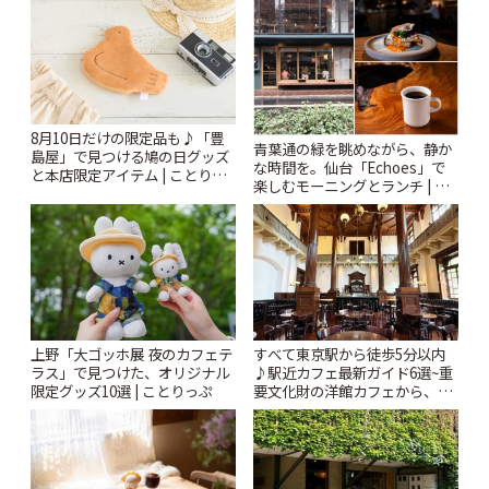
ぷ
8月10日だけの限定品も♪「豊
青葉通の緑を眺めながら、静か
島屋」で見つける鳩の日グッズ
な時間を。仙台「Echoes」で
と本店限定アイテム | ことりっ
楽しむモーニングとランチ | こ
ぷ
とりっぷ
上野「大ゴッホ展 夜のカフェテ
すべて東京駅から徒歩5分以内
ラス」で見つけた、オリジナル
♪駅近カフェ最新ガイド6選~重
限定グッズ10選 | ことりっぷ
要文化財の洋館カフェから、改
札すぐのレトロ喫茶まで~ | こと
りっぷ