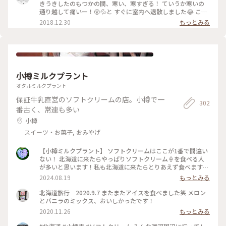
きうきしたのもつかの間、寒い、寒すぎる！ ていうか寒いの
通り越して痛いー！😵💦と すぐに室内へ退散しました😂 この
写真を撮ったのが16時45分でしたが、 沖縄に住んでると17時
2018.12.30
もっとみる
前に陽が沈むなんて 考えられないことで、日没の早さにも 驚
きました😮 旅行に行くと、こういう思いがけない 驚きや発見
ができるのが楽しいですね♬
小樽ミルクプラント
オタルミルクプラント
保証牛乳直営のソフトクリームの店。小樽で一
302
番古く、常連も多い
小樽
スイーツ・お菓子, おみやげ
【小樽ミルクプラント】 ソフトクリームはここが1番で間違い
ない！ 北海道に来たらやっぱりソフトクリーム🍦を食べる人
が多いと思います！私も北海道に来たらとりあえず食べます
（笑） いろんなお店があって、運河沿いの堺町にはいろんな種
2024.08.19
もっとみる
類のソフトクリーム🍦がありますが・・・！駅からは少し離れ
ているけれど！ここで食べてみてほしいです🙌 小樽ミルクプ
北海道旅行 2020.9.7 またまたアイスを食べました笑 メロン
ラントは夏限定のソフトクリーム専門店！小樽市民は昔からこ
とバニラのミックス、おいしかったです！
こでソフトクリームを食べるそう。舌のこえた小樽市民が言う
2020.11.26
もっとみる
間違いなく美味しいソフトクリーム🍦ぜひ食べてほしい！！
私はやっぱり王道北海道ミルク味！他のお店よりレギュラーで