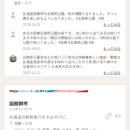
温泉・スパ
北海道函館市の五稜郭公園、桜が満開となりました。 やっと
春を楽しめるようになりました。 #五稜郭公園 #桜
2026.04.21
もっとみる
本日の函館五稜郭公園の桜です。 太い幹から出てる花は咲いて
ますが枝の方は…明日か明後日には咲くのかな。 5枚目は違う
公園で咲いてました。 #函館 #五稜郭公園 #桜
2026.04.15
もっとみる
五稜郭☃️幕末志士の想い🇯🇵本日は快晴☀眩しい青空✨️ 朝食は
北海道真昆布の深みを味わう出汁こだわり茶漬け 彩り鮮やか
な食材🥛カツゲン さあ冬の北の大地へ
2025.12.12
もっとみる
函館朝市
ハコダテアサイチ
419
北海道の新鮮魚介をおみやげに
函館・大沼
ごはん, たびレポ, 風景・景色, ホテル・宿, 温泉・ス