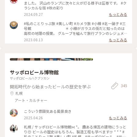
て見ました. 入り口でショーケースの商品を見て 先にお会計を
ました。 沢山のランプに次々と火が灯る様子は圧巻です。 #ク
してセルフサービスで席を探します. 入った瞬間からほとんど
ラシカルな街 #秋の彩り
真っ暗で見えなかったのですが、だんだんと目が慣れてきて
2024.09.27
もっとみる
周りの幻想的な景色にうっとりでした✨ 私はミルクティソフト
主人はコーヒーフロートに. . 石造り倉庫を活用した167個の石
#私のことりっぷ旅 #美しい町 #カメラ旅 #小樽 #北一硝子 #三
油ランプの明かりが照らす幻想的な空間. 奥の席に着くと石油
号館 ＊ 小樽がガラスの街だと知ったのは
ランプの匂いがほんのり暖かく漂っていました. 周りの席は満
高校の地理の授業。 グループを組んで旅行プランのレジュメ
席に近かったですが、暗いので 全然気になりません. いつまで
を 提出しなさいと課題が出たんです🧐why❓ 友達と旅行先に選
2023.08.13
もっとみる
も眺めていたい風景でした. . 5枚目の写真は北一硝子1番奥の喫
んだのが北海道で 2月だったので札幌雪祭りをメインに日程を
茶スペースで 吊ってある浮き球が可愛いかったので. 📷
組みました⛄️ 今思えば、移動距離とかちゃんと調べたのか😅
2025.7.16 #ゆるり夏時間 #アートな景色 #旅の思い出 #北海道
確かニセコも行って、小樽も行ってという なかなかの強行スケ
#大好きな場所 #憧れの北の大地 #小樽 #北一硝子三号館 #北一
ジュールを組んだ記憶😂 その時も『小樽でガラス細工のお土
ホール #幻想的な空間 #浮き球 #ミルクティーソフト #ランプ #
産を購入』と 当時から好きだった🥰 ＊ メ
石油ランプ #167個 #石造り倉庫
ルヘン交差点から堺町通りは観光客の波。 その賑わいの中に
サッポロビール博物館
身を置くだけで ワクワクが止まらない✨ 元はニシン漁の倉庫
の建物、漁に使うブイ（浮き玉）造りからガラス製品が盛んに
サッポロビールハクブツカン
なった事。 歴史あってこそ 今の賑わいがここにあるんですね
345
開拓時代から始まったビールの歴史を学ぶ
😌 ＊ お目当ての林檎🍎は迷う事なく 2色
❤️🤍イロチ買いです😍✨ 私の『ガラス林檎コレクション』が増
札幌
えました✨
アート・カルチャー
こういう雰囲気ある風景良き
2025.04.26
もっとみる
札幌 / サッポロビール博物館⋈ *。 趣ある煉瓦の建物にうっと
り😍 ビールの歴史はもちろん、製造工程も学べます🍺 * * * #
私のことりっぷ旅 #美しい町 #札幌 #サッポロビール #サッ