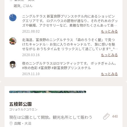
ぼうか凄く悩ましかったです、、🥹 旅の思い出に出会えた素敵
雑貨, ごはん
な場所でした🧸 📷2025.08.07 #一人旅#夏旅#ゆるり夏時間#北
海道#函館市#函館#函館駅#ベイエリア#金森赤レンガ倉庫#赤
ニングルテラス 新富良野プリンスホテル内にあるショッピン
レンガ倉庫#函館煉瓦工場#金森赤レンガ倉庫店#赤瓦#コース
グエリアです。 ログハウスの建物が連なり、それぞれ木のグッ
ター#アロマ#アロマグッズ#香り#旅の思い出#ハンドメイドア
ズや蝋燭、アクセサリーなど、素敵な物がたくさんあって楽し
クセサリー#アクセサリー#ハンドメイド#ガラス製品#食器#函
いです♪ #ニングルテラス #新富良野プリンスホテル #富良野
館限定#お土産#ことりっぷ函館#ひとり旅日記🕊️
2021.08.02
もっとみる
#北海道
北海道、富良野のニングルテラス 「森のろうそく屋」で見つ
けたキャンドル✨ お気に入りのキャンドルで、 旅に想いを馳
せながら おうちタイムを リラックスして過ごしています^_^ #
北海道 #富良野 #ニングルテラス #森のろうそく屋 #キャンド
2020.03.16
もっとみる
ル #メルヘン #旅の思い出 #憧れの地
夜のニングルテラスはロマンティックです。 ボッチぎゃふん。
#秋の色彩 #富良野 #新富良野プリンスホテル
2019.11.10
もっとみる
五稜郭公園
ゴリョウカクコウエン
440
現在は公園として開放。観光名所として賑わう
函館・大沼