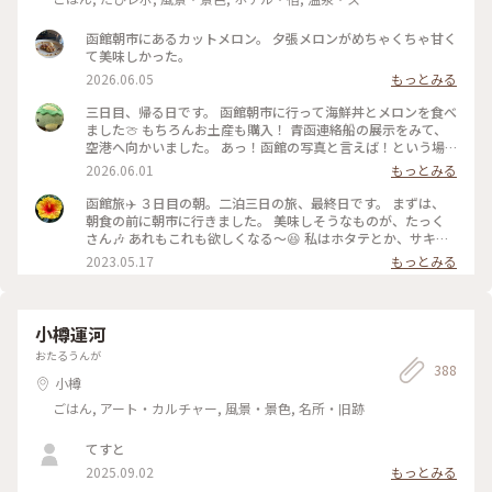
パ
函館朝市にあるカットメロン。 夕張メロンがめちゃくちゃ甘く
て美味しかった。
2026.06.05
もっとみる
三日目、帰る日です。 函館朝市に行って海鮮丼とメロンを食べ
ました🍈 もちろんお土産も購入！ 青函連絡船の展示をみて、
空港へ向かいました。 あっ！函館の写真と言えば！という場
所。 八幡坂ももちろん行ってきました。 昼、夜と写真撮って
2026.06.01
もっとみる
みたけど、夜はいらなかったかも笑 三日間通して食事は特に大
満足🍽️ 海鮮とアイスクリームはたくさん食べた🍨 初めての函
函館旅✈️ ３日目の朝。二泊三日の旅、最終日です。 まずは、
館旅行はめっちゃ楽しかった💕 今回も母に感謝🙏 On the
朝食の前に朝市に行きました。 美味しそうなものが、たっく
third day, we visited Hakodate Morning Market and
さん🎶 あれもこれも欲しくなる〜😆 私はホタテとか、サキイ
enjoyed fresh seafood and fruit. The food was fantastic
カとか、乾き物中心にお買い上げー❤️ 市場は活気があって、見
2023.05.17
もっとみる
throughout the three day. We ate plenty of seafood and
てるだけでも楽しい🎶 #私のことりっぷ旅 #レトロな街 #北海
ice cream. Our first trip to Hakodate was so much fun! #函
道 #函館 #市場
館旅行 #青函連絡船 #八幡坂 #海鮮丼 #英語勉強中
小樽運河
おたるうんが
388
小樽
ごはん, アート・カルチャー, 風景・景色, 名所・旧跡
てすと
2025.09.02
もっとみる