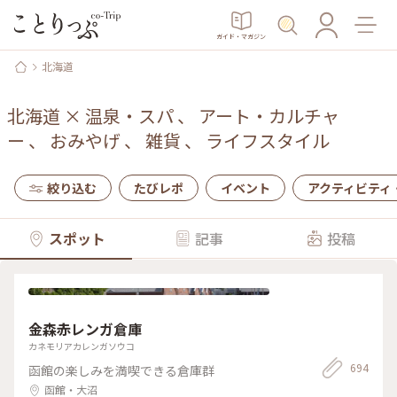
ガイド・マガジン
北海道
北海道
×
温泉・スパ
、
アート・カルチャ
ー
、
おみやげ
、
雑貨
、
ライフスタイル
絞り込む
たびレポ
イベント
アクティビティ
スポット
記事
投稿
金森赤レンガ倉庫
カネモリアカレンガソウコ
694
函館の楽しみを満喫できる倉庫群
函館・大沼