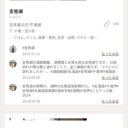
支笏湖
シコツコ
148
日本最北の不凍湖
千歳・苫小牧
ごはん, カフェ, 風景・景色, 名所・旧跡, ホテル・宿,
温泉・スパ
#支笏湖
2025.01.15
もっとみる
支笏湖の湖底線路。 透明度と水質を誇る支笏湖ですが、 以前
訪れた際は風と波がすごくて、全く線路が見えず。 リベンジに
訪れましたが‥。 #湖底線路#北海道#支笏湖#千歳市#恵庭岳#
透明の世界#北海道の湖底線路#ことりっぷ旅2024
2024.09.09
もっとみる
支笏湖の夜明け。 湖畔の丸駒温泉旅館から。 #北海道#千歳市#
支笏湖#丸駒温泉旅館#温泉手帖#透明の世界#ことりっぷ旅
2024
2024.09.08
もっとみる