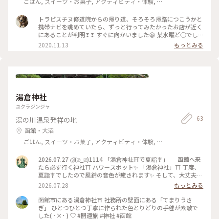
ごはん, スイーツ・お菓子, アクティビティ・体験, 名
所・旧跡, 温泉・スパ, お酒
トラピスチヌ修道院からの帰り道、そろそろ帰路につこうかと
携帯ナビを眺めていたら、ずっと行ってみたかったお店が近く
にあることが判明❢❢ すぐに向かいました😆 某水曜ど○でし
ょうの対決列島で最初に対決した、コーヒールームきくちさん
2020.11.13
もっとみる
のソフトクリームです❣❣ 種類はバニラ、モカ、ミックスの3
種類がありますが、さすがに3本は無理なので、今回はモカに
しました😊 夏なら3本いけるかも（笑） 思ってたよりも大きい
ソフトクリーム🍦でしかもお値段が270円と格安✨✨ ジェラー
トみたいなシャリシャリ系のソフトクリームで、たしかにこれ
は頭がキンキン❄️します（笑） 暖かい車の中でゆっくり食べた
湯倉神社
のですか、何回かキンキンに襲われました（笑） コーヒーの
風味が鼻から抜けてとても美味しいソフトクリーム🍦でした😋
ユクラジンジャ
やっと食べることができて嬉しかったです😉 #函館#コーヒー
63
湯の川温泉発祥の地
ルームきくち#ソフトクリーム#モカソフト#ゴーラー隊
函館・大沼
ごはん, スイーツ・お菓子, アクティビティ・体験, 名
所・旧跡, 温泉・スパ, お酒
2026.07.27 ദ്ദി(⎚_⎚)1114 「湯倉神社⛩️で夏詣🎐」 函館へ来
たら必ず行く神社⛩️ パワースポット✨️ 「湯倉神社」⛩️ 丁度、
夏詣🎐でしたので風鈴の音色が癒されます✨️ そして、大丈夫御
守は3回目の購入で夫婦で持ってます😄 #北海道#函館市#湯倉
2026.07.28
もっとみる
神社#夏詣#大丈夫御守#散歩#観光#函館旅行
函館市にある湯倉神社⛩️ 社務所の壁面にある「てまりうさ
ぎ」 ひとつひとつ丁寧に作られた色とりどりの手毬が素敵で
した( ･×･ ) ♡ #開運旅 #神社 #函館