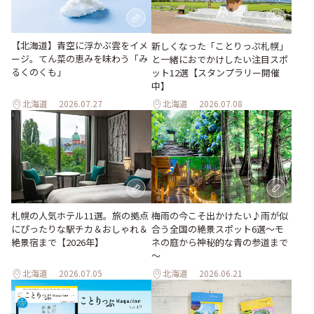
【北海道】青空に浮かぶ雲をイメ
新しくなった「ことりっぷ札幌」
ージ。てん菜の恵みを味わう「み
と一緒におでかけしたい注目スポ
るくのくも」
ット12選【スタンプラリー開催
中】
北海道
2026.07.27
北海道
2026.07.08
梅雨の今こそ出かけたい♪雨が似
札幌の人気ホテル11選。旅の拠点
合う全国の絶景スポット6選～モ
にぴったりな駅チカ＆おしゃれ＆
ネの庭から神秘的な青の参道まで
絶景宿まで【2026年】
～
北海道
2026.07.05
北海道
2026.06.21