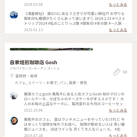
2026.03.08
もっとみる
《湯倉神社》 湯の川にあるうさぎ🐰が可愛い神社⛩ お守りも
御朱印も種類がたくさんあって迷います💦 2024.2.23 #ベスト
トリップ2024 #私のことりっぷ旅 #御朱印 #冬の旅 #一人旅 #
北海道 #函館 #湯倉神社#湯の川#うさぎ#ご利益めぐり
2025.01.13
もっとみる
自家焙煎珈琲店 Gosh
ジカバイセンコーヒーテン ゴーシュ
60
富良野・美瑛
カフェ, スイーツ・お菓子, パン, 風景・景色
美瑛カフェgosh 美馬牛にある人気カフェGosh 旬のマロンの
ロールケーキ、かぼちゃのチーズケーキがオススメです！ 大
人のお味の上品なケーキに、毎月変わる今月のコーヒーセット
がオススメです𖠚ᐝ 静かな空間に、ジャズが流れ、ゆっくりおひ
2022.10.06
もっとみる
とり様にもおすすめな大人のカフェです☕︎︎‎𓂃 自家焙煎で、珈
琲の入れ方も、ペーパーかネルや豆の量なども選べて珈琲好き
美馬牛のカフェ。 昔はランチメニューをやっていたけれど 今
にはたまらないですね！ #休日ドライブ #Myことりっぷ #北海
はゆっくり珈琲を味わうお店へ。 珈琲が飲めない人は 赤い葡
道 #美馬牛 #美瑛 #美瑛カフェ #カフェ #珈琲 #コーヒー #
萄ジュースを。 ほぼワインな 渋くて大人なジュース。 #北海
道#美馬牛#カフェ#自然焙煎珈琲店Gosh#赤い葡萄ジュース
2019.07.28
もっとみる