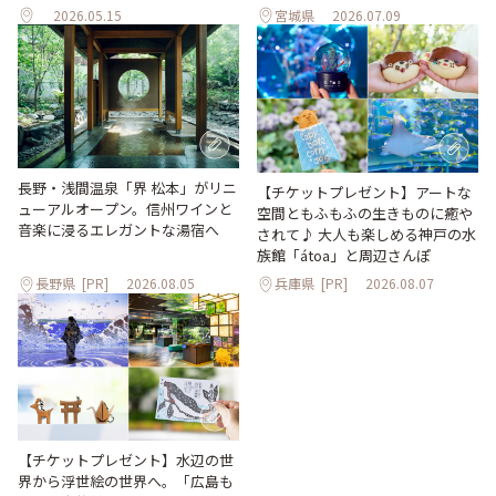
2026.05.15
宮城県
2026.07.09
長野・浅間温泉「界 松本」がリニ
【チケットプレゼント】アートな
ューアルオープン。信州ワインと
空間ともふもふの生きものに癒や
音楽に浸るエレガントな湯宿へ
されて♪ 大人も楽しめる神戸の水
族館「átoa」と周辺さんぽ
長野県
[PR]
2026.08.05
兵庫県
[PR]
2026.08.07
【チケットプレゼント】水辺の世
界から浮世絵の世界へ。「広島も