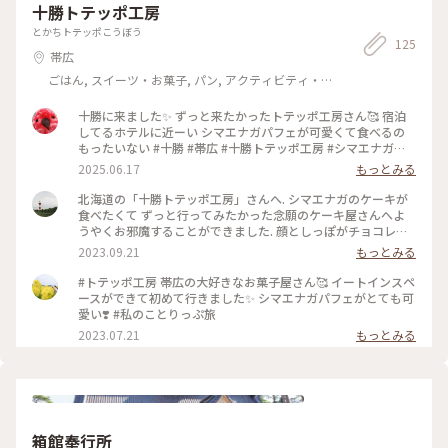
十勝トテッポ工房
とかちトテッポこうぼう
125
帯広
ごはん, スイーツ・お菓子, パン, アクティビティ・体
験, アート・カルチャー
十勝に来ました✨ ずっと来たかったトテッポ工房さん🥰 宿泊
してるホテルに近ーい シマエナガパフェが可愛くて食べるの
もったいない #十勝 #帯広 #十勝トテッポ工房 #シマエナガパ
フェ
2025.06.17
もっとみる
北海道の「十勝トテッポ工房」さんへ. シマエナガのケーキが
食べたくて ずっと行ってみたかった念願のケーキ屋さんへよ
うやくお邪魔することができました. 顔としっぽがチョコレー
トで描かれていて とても可愛らしい... お庭の緑を眺めながら
2023.09.21
もっとみる
のんびりカフェ時間を過ごすことができました. #秋さんぽ #北
海道 #カフェ巡り #ケーキ
#トテッポ工房 帯広の大好きなお菓子屋さん🥰 イートインスペ
ースができて初めて行きました✨ シマエナガパフェがとても可
愛い❣️ #私のことりっぷ旅
2023.07.21
もっとみる
箱館奉行所