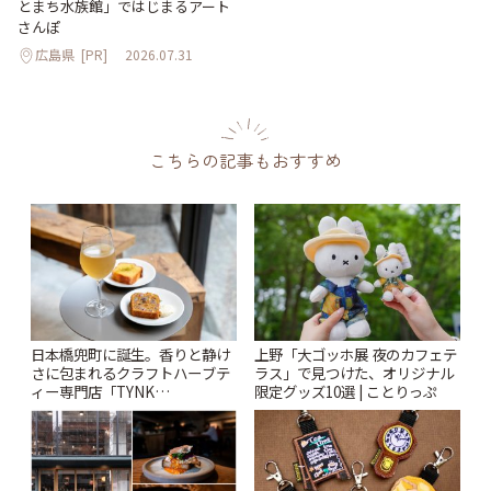
とまち水族館」ではじまるアート
さんぽ
広島県
[PR]
2026.07.31
こちらの記事もおすすめ
日本橋兜町に誕生。香りと静け
上野「大ゴッホ展 夜のカフェテ
さに包まれるクラフトハーブテ
ラス」で見つけた、オリジナル
ィー専門店「TYNK
限定グッズ10選 | ことりっぷ
Kabutocho」 | ことりっぷ