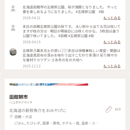
北海道函館市の五稜郭公園、桜が満開となりました。 やっと
春を楽しめるようになりました。 #五稜郭公園 #桜
2026.04.21
もっとみる
本日の函館五稜郭公園の桜です。 太い幹から出てる花は咲いて
ますが枝の方は…明日か明後日には咲くのかな。 5枚目は違う
公園で咲いてました。 #函館 #五稜郭公園 #桜
2026.04.15
もっとみる
五稜郭☃️幕末志士の想い🇯🇵本日は快晴☀眩しい青空✨️ 朝食は
北海道真昆布の深みを味わう出汁こだわり茶漬け 彩り鮮やか
な食材🥛カツゲン さあ冬の北の大地へ
2025.12.12
もっとみる
函館朝市
ハコダテアサイチ
419
北海道の新鮮魚介をおみやげに
函館・大沼
ごはん, たびレポ, 風景・景色, ホテル・宿, 温泉・ス
パ