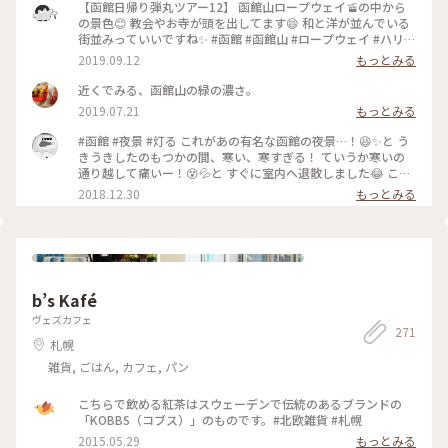
【函館日帰り弾丸ツアー12】 函館山ロープウェイ🚡の中から
の景色😊 教会やお寺が頭を出してます😄 和と洋が並んでいる
街並みっていいですね✨ #函館 #函館山 #ロープウェイ #ハリス
トス正教会 #真宗大谷派東本願寺函館別院 #カトリック函館元
2019.09.12
もっとみる
町教会 #ガラスの反射は許してちょ
近くでみる、函館山の緑の濃さ。
2019.07.21
もっとみる
#函館 #夜景 #灯る これがあの有名な函館の夜景…！😆✨と う
きうきしたのもつかの間、寒い、寒すぎる！ ていうか寒いの
通り越して痛いー！😵💦と すぐに室内へ退散しました😂 この
写真を撮ったのが16時45分でしたが、 沖縄に住んでると17時
2018.12.30
もっとみる
前に陽が沈むなんて 考えられないことで、日没の早さにも 驚
きました😮 旅行に行くと、こういう思いがけない 驚きや発見
ができるのが楽しいですね♬
b’s Kafé
ヴェズカフェ
271
札幌
雑貨, ごはん, カフェ, パン
こちらで飲める紅茶はスウェーデンで伝統のあるブランドの
「KOBBS（コブス）」のものです。#北欧雑貨 #札幌
2015.05.29
もっとみる