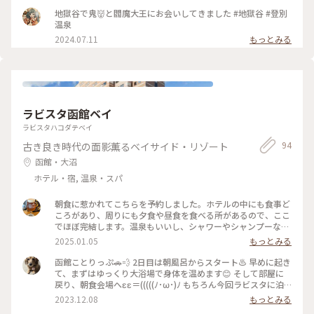
登別温泉にでも入りに湯治でもしようかな😃♨️🎶 #北海道#登
地獄谷で鬼👹と閻魔大王にお会いしてきました #地獄谷 #登別
別市#登別温泉#地獄谷#散歩#クラシカルな街#ことりっぷ旅
温泉
2024#ベストトリップ2024
2024.07.11
もっとみる
ラビスタ函館ベイ
ラビスタハコダテベイ
94
古き良き時代の面影薫るベイサイド・リゾート
函館・大沼
ホテル・宿, 温泉・スパ
朝食に惹かれてこちらを予約しました。ホテルの中にも食事ど
ころがあり、周りにも夕食や昼食を食べる所があるので、ここ
でほぼ完結します。温泉もいいし、シャワーやシャンプーなん
かも良かったです。
2025.01.05
もっとみる
函館ことりっぷ🚗💨 2日目は朝風呂からスタート♨️ 早めに起き
て、まずはゆっくり大浴場で身体を温めます😊 そして部屋に
戻り、朝食会場へεε＝(((((ﾉ･ω･)ﾉ もちろん今回ラビスタに泊
まったのは、朝食目的です（*´>∀<｀*）ｷｬﾊｯ 会場に時間前に
2023.12.08
もっとみる
着いたのに、長蛇の列Σ( ˙꒳​˙ )‼️ でもスムーズに列は進みま