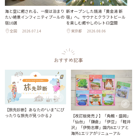
海と空に癒される、一度は泊まり
新オープンした銭湯「黄金湯 新
たい絶景インフィニティプールの
宿」へ。サウナとクラフトビール
宿10選
を楽しむ癒やしのレトロ空間
全国
2026.07.14
東京都
2026.08.06
おすすめ記事
【旅先診断】あなたの“いま”にぴ
ったりな旅先が見つかる♪
【改訂版発売♪】「角館・盛岡」
「仙台」「鎌倉」「伊豆」「軽井
沢」「伊勢志摩」国内6エリアと
海外1エリアがリニューアル