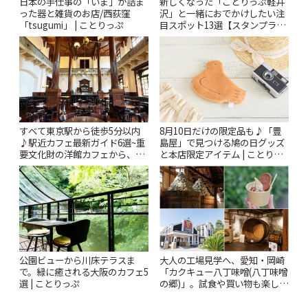
日本の手仕事の「いま」が詰ま
新しくなった「ことりっぷ軽井
った器と雑貨のお店/西荻窪
沢」と一緒におでかけしたい注
「tsugumi」 | ことりっぷ
目スポット13選【スタンプラリ
ー開催中】 | ことりっぷ
すべて東京駅から徒歩5分以内
8月10日だけの限定品も♪「豊
♪駅近カフェ最新ガイド6選~重
島屋」で見つける鳩の日グッズ
要文化財の洋館カフェから、改
と本店限定アイテム | ことりっ
札すぐのレトロ喫茶まで~ | こと
ぷ
りっぷ
公園ビューから川床テラスま
大人の工場見学へ、愛知・岡崎
で。緑に癒される大阪のカフェ5
「カクキュー八丁味噌(八丁味噌
選 | ことりっぷ
の郷)」。試食や買い物も楽しみ
♪ | ことりっぷ