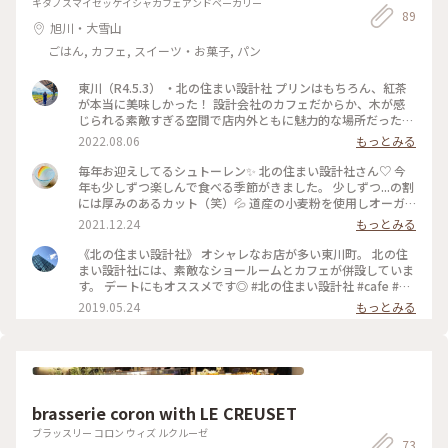
キタノスマイセッケイシャカフェアンドベーカリー
89
旭川・大雪山
ごはん, カフェ, スイーツ・お菓子, パン
東川（R4.5.3） ・北の住まい設計社 プリンはもちろん、紅茶
が本当に美味しかった！ 設計会社のカフェだからか、木が感
じられる素敵すぎる空間で店内外ともに魅力的な場所だった。
・ジャム&カフェ tamjam ちょうど店を閉じてる日だったけ
2022.08.06
もっとみる
ど、道の駅でジャム買えたー！ 東川はまちづくりに力を入れて
いることが伝わるすごく素敵な場所だった！ #東川
毎年お迎えしてるシュトーレン✨ 北の住まい設計社さん♡ 今
年も少しずつ楽しんで食べる季節がきました。 少しずつ...の割
には厚みのあるカット（笑）💦 道産の小麦粉を使用しオーガ
ニック材料も吟味していて、 心のこもった優しい味わいのシュ
2021.12.24
もっとみる
トーレンです。 ナッツやオレンジピール、シナモン。 大好き
がいっぱい詰まっています。 美味しいほっこり時間✩︎⡱ #北の
《北の住まい設計社》 オシャレなお店が多い東川町。 北の住
住まい設計社 #シュトーレン #アイレアメノ #あったか時間 #
まい設計社には、素敵なショールームとカフェが併設していま
おうち時間
す。 デートにもオススメです◎ #北の住まい設計社 #cafe #北
海道 #東川 #sakoカフェ #過去pic
2019.05.24
もっとみる
brasserie coron with LE CREUSET
ブラッスリー コロン ウィズ ルクルーゼ
73