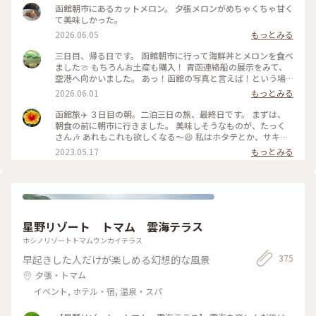
函館朝市にあるカットメロン。 夕張メロンがめちゃくちゃ甘く
て美味しかった。
2026.06.05
もっとみる
三日目、帰る日です。 函館朝市に行って海鮮丼とメロンを食べ
ました🍈 もちろんお土産も購入！ 青函連絡船の展示をみて、
空港へ向かいました。 あっ！函館の写真と言えば！という場
所。 八幡坂ももちろん行ってきました。 昼、夜と写真撮って
2026.06.01
もっとみる
みたけど、夜はいらなかったかも笑 三日間通して食事は特に大
満足🍽️ 海鮮とアイスクリームはたくさん食べた🍨 初めての函
函館旅✈️ ３日目の朝。二泊三日の旅、最終日です。 まずは、
館旅行はめっちゃ楽しかった💕 今回も母に感謝🙏 On the
朝食の前に朝市に行きました。 美味しそうなものが、たっく
third day, we visited Hakodate Morning Market and
さん🎶 あれもこれも欲しくなる〜😆 私はホタテとか、サキイ
enjoyed fresh seafood and fruit. The food was fantastic
カとか、乾き物中心にお買い上げー❤️ 市場は活気があって、見
2023.05.17
もっとみる
throughout the three day. We ate plenty of seafood and
てるだけでも楽しい🎶 #私のことりっぷ旅 #レトロな街 #北海
ice cream. Our first trip to Hakodate was so much fun! #函
道 #函館 #市場
館旅行 #青函連絡船 #八幡坂 #海鮮丼 #英語勉強中
星野リゾート トマム 雲海テラス
ホシノリゾートトマムウンカイテラス
375
早起きした人だけが楽しめる幻想的な風景
夕張・トマム
イベント, ホテル・宿, 温泉・スパ