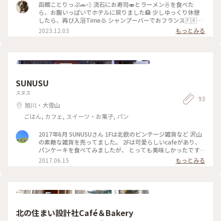
す。 最初に炉端焼きコーナーがあって、鮭やホッケの焼き魚
函館ことりっぷ🚗💨 流石にお寿司🍣とラーメン🍜を食べた
に、殻付きホタテがあってこれは朝からテンションアップ(ง
ら、お腹いっぱいでホテルに戻りました🏨 少しゆっくり休憩
˙ω˙)ว♪ お次は自分で作る海鮮丼コーナーで、エンジン全開ᕙ(
したら、再び入浴Time♨️ シャンプーバーでおフランス🇫🇷の
˙▽˙ )ᕗﾊﾟﾜｰ サラダコーナー🥗に、シェフが作ってくれるオム
シャンプーセットを選んで、良い香りに･:*:･(*´艸`*)ｳｯﾄﾘ･:*:･
2023.12.03
もっとみる
レツ、ご飯のお供コーナー、パン等目移りし放題🤣 そのうち、
この日は大荒れ予想の天気、13階にある露天風呂は強風で横殴
オリジナル料理に目覚めた私😆 トーストにサラダコーナーの
りの雨☔でしたが、1〜2人用位の小さな湯船に浸かるのが気持
野菜達を乗せて、オープンサンドを作成🥪 続いて、デザートの
ちよくて暫く堪能してました🛁 流石にこんな天気で露天風呂
プリンを見て閃く🍮‼️ 可愛らしい瓶にプリン🍮、横にはソフト
に来る人は少なく、来てもすぐに寒さでみなさん内風呂に戻っ
クリーム🍦⋯ 観光地でよく見るプリンソフト🍮🍦を制作‼️ 我な
てました😅 ゆっくりお風呂に入ったら、ラウンジで無料のア
がら大満足に出来ました💯✌️ ソフトクリームはバニラとコーヒ
イスキャンディーで体を冷まします🍨 お風呂の横にある女性
SUNUSU
ーの2種類あったから、もちろん両方で作りましたv(｡･ω･｡)ｨｪｨ
用のパウダールームやラウンジから見る夜景が、雨でキラキラ
♪ 周りの人から不思議な目で見られたけど、気にしなーい🤭 2
✨度が増していて綺麗でした😍 翌日はは朝から再び戦い
スヌス
人で長い戦いに挑んでいる間、隣の席の人は2回ほど入れ替わ
93
（←⁇）があるので、少し早めに就寝しました🛌 #私のことり
旭川・大雪山
ってた～ヽ(｡>▽<｡)ﾉ 大満足で戦いに勝利したあとは、部屋で
っぷ旅 #秋さんぽ#函館 #ひみつの絶景北海道 #北海道観光振興
休憩～ヾ(⌒(_˘꒳˘)_ﾊﾞﾀﾝｷｭｰ チェックアウトギリギリまで休ん
機構 #PR
ごはん, カフェ, スイーツ・お菓子, パン
で、大満足でホテルを後にしました🏨 #ひみつの絶景北海道 #
ベストトリップ2023 #私のことりっぷ旅 #函館 #ラビスタ函館
2017年6月 SUNUSUさん 1Fは北欧のビンテージ雑貨など 沢山
#朝食バイキング
の素敵な雑貨を売ってました。 2Fは可愛らしいcafeがあり、
パンケーキを食べてみましたが、 とっても美味しかったです
☆ また行きたいです！ #北海道 #パンケーキ #旭川 #北欧雑貨
2017.06.15
もっとみる
#SUNUSU
北の住まい設計社Café＆Bakery