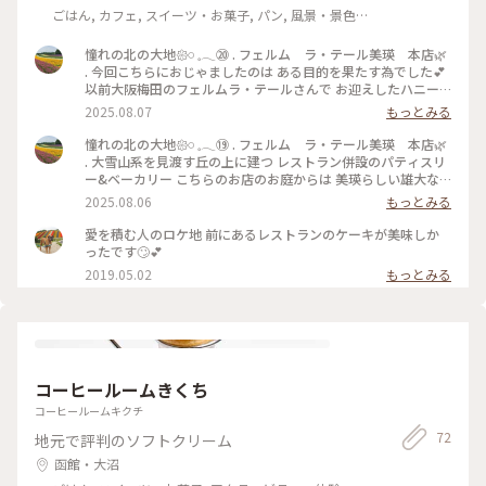
ごはん, カフェ, スイーツ・お菓子, パン, 風景・景色,
おみやげ
憧れの北の大地𑁍𓏸 𓈒𓂃⑳ . フェルム ラ・テール美瑛 本店🌿
. 今回こちらにおじゃましたのは ある目的を果たす為でした💕
以前大阪梅田のフェルムラ・テールさんで お迎えしたハニー
ベア缶🐻 一人っきりじゃ寂しそうなので お友達をお迎えする
2025.08.07
もっとみる
為でした. . 店内に入ると奥の売り場に居ました😄 美瑛本店限
定の白いハニーベア缶です🤍 これでひとりぼっちじやなくな
憧れの北の大地𑁍𓏸 𓈒𓂃⑲ . フェルム ラ・テール美瑛 本店🌿
って 我が家に二人仲良く並んで居ています💕 . もちろん、こち
. 大雪山系を見渡す丘の上に建つ レストラン併設のパティスリ
らのバターサンドも購入して 帰りました. とうきび味のバター
ー&ベーカリー こちらのお店のお庭からは 美瑛らしい雄大な
サンドが めちゃくちゃ美味しかったです. 冷凍のバターサンド
風景が広がっています. またこちらの風景が見れて幸せでした
2025.08.06
もっとみる
とあんバターサンドは ゆっくりと味わおうと思ってます. . 帰
💕 . 📷2025.7.14 #ゆるり夏時間 #アートな景色 #北海道 #大好
りに千歳空港に寄ったら 7月20日から出店が決まったとポスタ
きな場所 #美瑛 #憧れの北の大地 #夏旅 #雄大な景色 #大雪山系
愛を積む人のロケ地 前にあるレストランのケーキが美味しか
ーが 貼ってありました. 📷2025.7.14 #ゆるり夏時間 #アートな
#フェルムラ・テール美瑛 #フェルムラ・テール美瑛本店 #麦
ったです🙄💕
景色 #北海道 #大好きな場所 #憧れの北の大地 #夏旅 #美瑛 #ハ
稈ロール #丘の風景
2019.05.02
もっとみる
ニーベア缶 #フェルムラ・テール美瑛 #白いハニーベア缶
#alielさんとお揃い✨
コーヒールームきくち
コーヒールームキクチ
72
地元で評判のソフトクリーム
函館・大沼