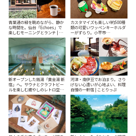
青葉通の緑を眺めながら、静か
カスタマイズも楽しい!約500種
な時間を。仙台「Echoes」で
類の可愛いワッペンキーホルダ
楽しむモーニングとランチ | こ
ーがずらり。小平市
とりっぷ
「Kimamaya T&K」 | ことりっ
ぷ
新オープンした銭湯「黄金湯 新
河津・南伊豆でお泊まり。さり
宿」へ。サウナとクラフトビー
げない心遣いが心地よい、料理
ルを楽しむ癒やしのレトロ空間
自慢の一軒宿 | ことりっぷ
| ことりっぷ