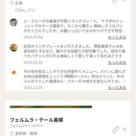
札幌
ごはん, パン
ル・クルーゼの食器が可愛いランチプレート。 サラダのドレ
ッシングがチーズ風味で、そこから驚き🥗 美味しそうなパン
がたくさんでしたが、お腹いっぱいでおかわりができず残念。
・ #ことりっぷ北海道 #札幌 #ランチ
2018.03.04
もっとみる
記念のランチプレートをいただきました。 野菜農家さんの名
前を紹介するなど、細やかな気配りが好印象でした。店内で食
べたバゲットがどれも美味しくて買って帰って来たほどです。
コーンが入っているものが1番のお気に入り。保温性に優れた
2016.09.26
もっとみる
食器は温かみがありいいですね。デザートの手づくりプリン
は、カラメルソースにエスプレッソを使っているとのことでし
今の旬を知ることができる月替わりメニュー。メインに選んだ
た。甘さとほろ苦さのバランスが良く、美味しかったです。#
お肉は道産鶏をじっくり3時間ロースト。外はカリっと、中は
カフェ#パン
ふんわりとした食感はル・クルーゼの成せる技なんだとか。 #
チキン #旬
2015.12.25
もっとみる
フェルムラ・テール美瑛
フェルムラテールビエイ
72
富良野・美瑛