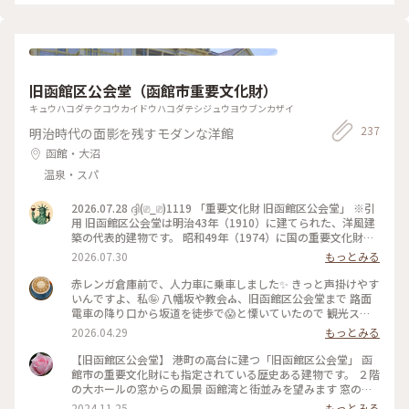
旧函館区公会堂（函館市重要文化財）
キュウハコダテクコウカイドウハコダテシジュウヨウブンカザイ
237
明治時代の面影を残すモダンな洋館
函館・大沼
温泉・スパ
2026.07.28 ദ്ദി(⎚_⎚)1119 「重要文化財 旧函館区公会堂」 ※引
用 旧函館区公会堂は明治43年（1910）に建てられた、洋風建
築の代表的建物です。 昭和49年（1974）に国の重要文化財に
指定されました。 気品漂う内部には華やかな雰囲気の家具や
2026.07.30
もっとみる
調度品が展示されています。 初めて中に入りました✨️ 2階のテ
ラスから函館市が見えるのですが、凄い良かったです😀 #北海
赤レンガ倉庫前で、人力車に乗車しました✨ きっと声掛けやす
道#函館市#旧函館区公会堂#重要文化財#散歩#観光#函館旅行
いんですよ、私🤪 八幡坂や教会⛪️、旧函館区公会堂まで 路面
電車の降り口から坂道を徒歩で😱と慄いていたので 観光スポ
ットを1時間のコースをお願いしました😆
2026.04.29
もっとみる
＊ ブルーとイエローの旧函館区公会堂🩵
＊ #ちいさな列車旅 #人力車
【旧函館区公会堂】 港町の高台に建つ「旧函館区公会堂」 函
館市の重要文化財にも指定されている歴史ある建物です。 ２階
の大ホールの窓からの風景 函館湾と街並みを望みます 窓の意
匠も素敵、歴史を感じます #クラシカルな街
2024.11.25
もっとみる