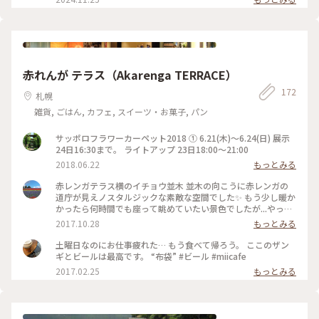
赤れんが テラス（Akarenga TERRACE）
172
札幌
雑貨, ごはん, カフェ, スイーツ・お菓子, パン
サッポロフラワーカーペット2018 ① 6.21(木)〜6.24(日) 展示
24日16:30まで。 ライトアップ 23日18:00〜21:00
2018.06.22
もっとみる
赤レンガテラス横のイチョウ並木 並木の向こうに赤レンガの
道庁が見えノスタルジックな素敵な空間でした✨ もう少し暖か
かったら何時間でも座って眺めていたい景色でしたが...やっぱ
り初冬の札幌は寒かったです😄 #札幌 #赤レンガテラス #紅葉
2017.10.28
もっとみる
#景色
土曜日なのにお仕事疲れた… もう食べて帰ろう。 ここのザン
ギとビールは最高です。 “布袋” #ビール #miicafe
2017.02.25
もっとみる