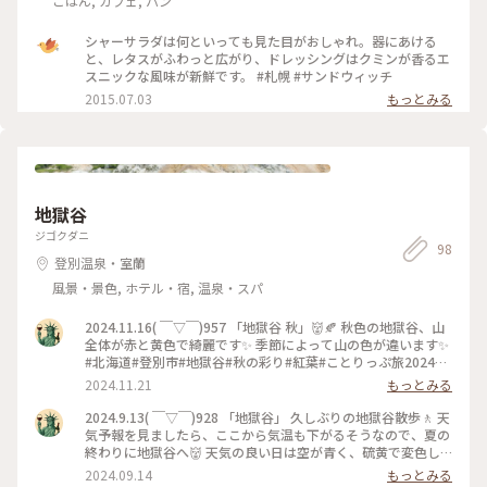
ごはん, カフェ, パン
シャーサラダは何といっても見た目がおしゃれ。器にあける
と、レタスがふわっと広がり、ドレッシングはクミンが香るエ
スニックな風味が新鮮です。 #札幌 #サンドウィッチ
2015.07.03
もっとみる
地獄谷
ジゴクダニ
98
登別温泉・室蘭
風景・景色, ホテル・宿, 温泉・スパ
2024.11.16( ￣▽￣)957 「地獄谷 秋」👹🍂 秋色の地獄谷、山
全体が赤と黄色で綺麗です✨ 季節によって山の色が違います✨
#北海道#登別市#地獄谷#秋の彩り#紅葉#ことりっぷ旅2024#
散歩#クラシカルな街
2024.11.21
もっとみる
2024.9.13( ￣▽￣)928 「地獄谷」 久しぶりの地獄谷散歩🚶 天
気予報を見ましたら、ここから気温も下がるそうなので、夏の
終わりに地獄谷へ👹 天気の良い日は空が青く、硫黄で変色し
た山肌が、キレイなんですよね✨ 地獄なんですけどね👹 風は
2024.09.14
もっとみる
涼しさを出してますが、それ以上に地熱が暑い(笑) そろそろ、