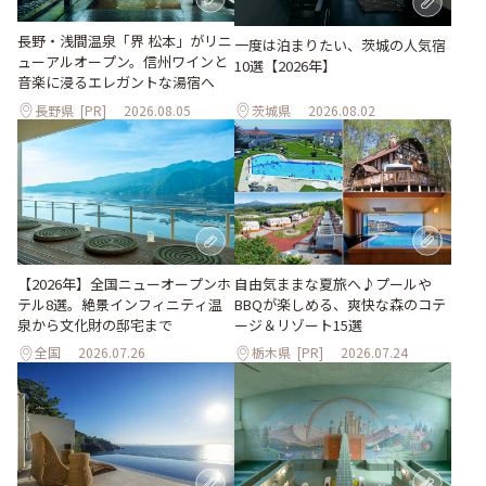
長野・浅間温泉「界 松本」がリニ
一度は泊まりたい、茨城の人気宿
ューアルオープン。信州ワインと
10選【2026年】
音楽に浸るエレガントな湯宿へ
長野県
[PR]
2026.08.05
茨城県
2026.08.02
自由気ままな夏旅へ♪プールや
【2026年】全国ニューオープンホ
BBQが楽しめる、爽快な森のコテ
テル8選。絶景インフィニティ温
ージ＆リゾート15選
泉から文化財の邸宅まで
全国
2026.07.26
栃木県
[PR]
2026.07.24