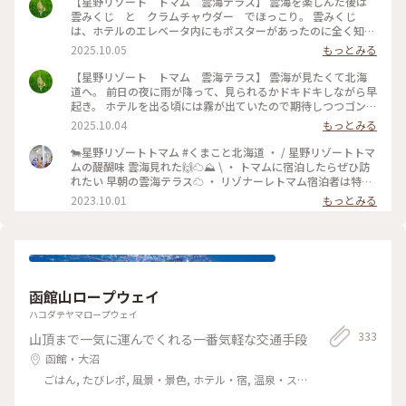
【星野リゾート トマム 雲海テラス】 雲海を楽しんだ後は
雲みくじ と クラムチャウダー でほっこり。 雲みくじ
は、ホテルのエレベータ内にもポスターがあったのに全く知ら
なくて… 隣のテーブルのグループが盛り上がっていて知りまし
2025.10.05
もっとみる
た。 大吉、吉…ではなく、雲の名前が書かれてました しばら
く雲の形が気になりそう #ことりっぷ北海道 #秋の装い #絶
【星野リゾート トマム 雲海テラス】 雲海が見たくて北海
景 #星野リゾート #雲海 #おみくじ #雲
道へ。 前日の夜に雨が降って、見られるかドキドキしながら早
起き。 ホテルを出る頃には霧が出ていたので期待しつつゴンド
ラ乗り場に向かいます。 少しずつ明るくなっていく空。 雲が
2025.10.04
もっとみる
流れ込んでくる様子もはっきりと見ることが出来ました。 日
の出も太陽が隠れることなく拝むことが出来ましたー！！ #こ
🐄星野リゾートトマム #くまこと北海道 ・ / 星野リゾートトマ
とりっぷ北海道 #ことりっぷ #秋の装い #雲海 #星野リ
ムの醍醐味 雲海見れた🙌☁️⛰️ \ ・ トマムに宿泊したらぜひ訪
ゾート #日の出 #絶景
れたい 早朝の雲海テラス☁️ ・ リゾナーレトマム宿泊者は特典
で 直通バス&ファストパスがついてくるのですが 始発バスま
2023.10.01
もっとみる
さかの4:30発🤣 ・ 3:00起きで4:00頃ロビーにいくと もう行列
ができててびっくり😲 4:30前に出た１便に乗れて 先頭集団で
雲海を堪能してきました🤩 ・ ・ #北海道 #札幌 #北海道旅 #北
海道旅行 #北海道観光 #トマム旅行 #トマム観光 #トマム旅 #ト
マム #星野リゾート #星野リゾートトマム #トマム星野リゾー
ト #リゾナーレトマム #雲海 #カメラ旅 #私のことりっぷ旅 #こ
函館山ロープウェイ
とりっぷ15周年
ハコダテヤマロープウェイ
333
山頂まで一気に運んでくれる一番気軽な交通手段
函館・大沼
ごはん, たびレポ, 風景・景色, ホテル・宿, 温泉・ス
パ