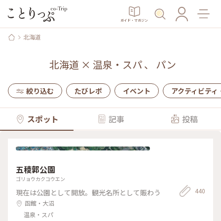
ガイド・マガジン
北海道
北海道
×
温泉・スパ
、
パン
絞り込む
たびレポ
イベント
アクティビティ
スポット
記事
投稿
五稜郭公園
ゴリョウカクコウエン
440
現在は公園として開放。観光名所として賑わう
函館・大沼
温泉・スパ