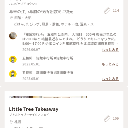
ハコダテブギョウショ
114
幕末の江戸幕府の役所を忠実に復元
函館・大沼
ごはん, たびレポ, 風景・景色, ホテル・宿, 温泉・ス
パ
『箱館奉行所』 五稜郭公園内。 入場料 500円 復元されたの
は2010年と 結構最近なんですね。 どうりでキレイなワケだ。
9:00〜17:00 P:近隣コインP 箱館奉行所 北海道函館市五稜郭町
44-3 #函館名所#函館スポット #函館観光 #五稜郭
2026.06.07
もっとみる
五稜郭 箱館奉行所 #箱館奉行所
2023.05.01
もっとみる
五稜郭 箱館奉行所 #箱館奉行所
2023.05.01
もっとみる
Little Tree Takeaway
リトルトゥリーテイクアウェイ
109
札幌