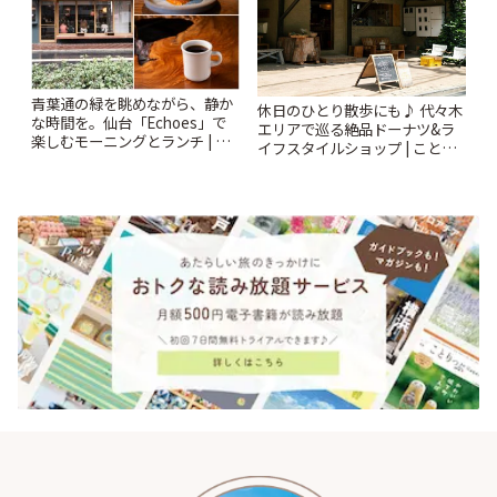
青葉通の緑を眺めながら、静か
休日のひとり散歩にも♪ 代々木
な時間を。仙台「Echoes」で
エリアで巡る絶品ドーナツ&ラ
楽しむモーニングとランチ | こ
イフスタイルショップ | ことり
とりっぷ
っぷ