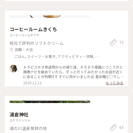
池ではありません🙅‍♀️ 、 ただの水たまりでした😂 、 、 #あきら
の北海道
コーヒールームきくち
コーヒールームキクチ
72
地元で評判のソフトクリーム
函館・大沼
ごはん, スイーツ・お菓子, アクティビティ・体験, 名
所・旧跡, 温泉・スパ, お酒
トラピスチヌ修道院からの帰り道、そろそろ帰路につこうかと
携帯ナビを眺めていたら、ずっと行ってみたかったお店が近く
にあることが判明❢❢ すぐに向かいました😆 某水曜ど○でし
ょうの対決列島で最初に対決した、コーヒールームきくちさん
2020.11.13
もっとみる
のソフトクリームです❣❣ 種類はバニラ、モカ、ミックスの3
種類がありますが、さすがに3本は無理なので、今回はモカに
しました😊 夏なら3本いけるかも（笑） 思ってたよりも大きい
ソフトクリーム🍦でしかもお値段が270円と格安✨✨ ジェラー
トみたいなシャリシャリ系のソフトクリームで、たしかにこれ
は頭がキンキン❄️します（笑） 暖かい車の中でゆっくり食べた
湯倉神社
のですか、何回かキンキンに襲われました（笑） コーヒーの
風味が鼻から抜けてとても美味しいソフトクリーム🍦でした😋
ユクラジンジャ
やっと食べることができて嬉しかったです😉 #函館#コーヒー
63
湯の川温泉発祥の地
ルームきくち#ソフトクリーム#モカソフト#ゴーラー隊