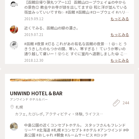
【函館日帰り弾丸ツアー12】 函館山ロープウェイ🚡の中から
の景色😊 教会やお寺が頭を出してます😄 和と洋が並んでいる
街並みっていいですね✨ #函館 #函館山 #ロープウェイ #ハリス
トス正教会 #真宗大谷派東本願寺函館別院 #カトリック函館元
2019.09.12
もっとみる
町教会 #ガラスの反射は許してちょ
近くでみる、函館山の緑の濃さ。
2019.07.21
もっとみる
#函館 #夜景 #灯る これがあの有名な函館の夜景…！😆✨と う
きうきしたのもつかの間、寒い、寒すぎる！ ていうか寒いの
通り越して痛いー！😵💦と すぐに室内へ退散しました😂 この
写真を撮ったのが16時45分でしたが、 沖縄に住んでると17時
2018.12.30
もっとみる
前に陽が沈むなんて 考えられないことで、日没の早さにも 驚
きました😮 旅行に行くと、こういう思いがけない 驚きや発見
ができるのが楽しいですね♬
UNWIND HOTEL＆BAR
アンワインド ホテル＆バー
244
札幌
カフェ, たびレポ, アクティビティ・体験, ライフスタ
イル, ホテル・宿, お酒
中島公園の近くコンセプトホテル。 スタッフさんもフレンド
リー^^ #北海道 #札幌 #コンセプト #ホテル #アンワインド #中
島公園 #おしゃれ #朝食 #ルームサービス #ロッヂ