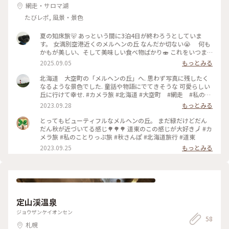
網走・サロマ湖
たびレポ, 風景・景色
夏の知床旅🐻 あっという間に3泊4日が終わろうとしていま
す。 女満別空港近くのメルヘンの丘 なんだか切ない😭 何も
かもが美しい、そして美味しい食べ物ばかり🍣 これをいつま
で守っていけるのかな？ ・ #ゆるり夏時間 #アートな景色 #北
2025.09.05
もっとみる
海道旅行 #女満別 #メルヘンの丘
北海道 大空町の「メルヘンの丘」へ. 思わず写真に残したく
なるような景色でした. 童話や物語にでてきそうな 可愛らしい
丘に行けて幸せ. #カメラ旅 #北海道 #大空町 #網走 #私のこ
とりっぷ旅 #秋さんぽ
2023.09.28
もっとみる
とってもビューティフルなメルヘンの丘。 まだ緑だけどだん
だん秋が近づいてる感じ🌳🌳🌳 道東のこの感じが大好き🗾 #カ
メラ旅 #私のことりっぷ旅 #秋さんぽ #北海道旅行 #道東
2023.09.25
もっとみる
定山渓温泉
ジョウザンケイオンセン
58
札幌