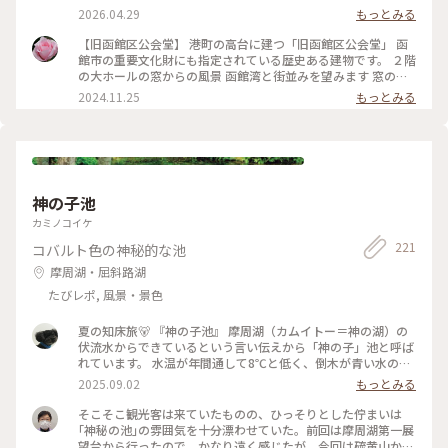
ットを1時間のコースをお願いしました😆
2026.04.29
もっとみる
＊ ブルーとイエローの旧函館区公会堂🩵
＊ #ちいさな列車旅 #人力車
【旧函館区公会堂】 港町の高台に建つ「旧函館区公会堂」 函
館市の重要文化財にも指定されている歴史ある建物です。 ２階
の大ホールの窓からの風景 函館湾と街並みを望みます 窓の意
匠も素敵、歴史を感じます #クラシカルな街
2024.11.25
もっとみる
神の子池
カミノコイケ
221
コバルト色の神秘的な池
摩周湖・屈斜路湖
たびレポ, 風景・景色
夏の知床旅🐻 『神の子池』 摩周湖（カムイトー＝神の湖）の
伏流水からできているという言い伝えから「神の子」池と呼ば
れています。 水温が年間通して8℃と低く、倒木が青い水の中
に腐らずに化石のように沈んでいます。 その隙間を朱色の斑点
2025.09.02
もっとみる
を持つオショロコマが泳いでいるのも見えてます😳 凄い透明
度！池の底からコンコンと水が湧いているのも はっきりと見
そこそこ観光客は来ていたものの、ひっそりとした佇まいは
えます✨✨✨ ・ #ゆるり夏時間 #アートな景色 #北海道旅行 #斜
｢神秘の池｣の雰囲気を十分漂わせていた。前回は摩周湖第一展
里郡清里 #神の子池 #おしょろこま
望台から行ったので、かなり遠く感じたが、今回は硫黄山から