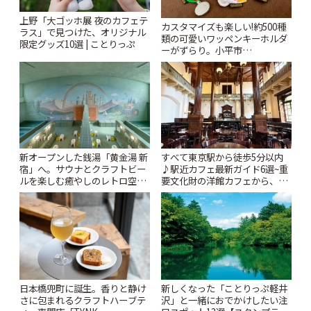
上野「大ゴッホ展 夜のカフェテ
カスタマイズも楽しい!約500種
ラス」で見つけた、オリジナル
類の可愛いワッペンキーホルダ
限定グッズ10選 | ことりっぷ
ーがずらり。小平市
「Kimamaya T&K」 | ことりっ
ぷ
新オープンした銭湯「黄金湯 新
すべて東京駅から徒歩5分以内
宿」へ。サウナとクラフトビー
♪駅近カフェ最新ガイド6選~重
ルを楽しむ癒やしのレトロ空間
要文化財の洋館カフェから、改
| ことりっぷ
札すぐのレトロ喫茶まで~ | こと
りっぷ
日本橋兜町に誕生。香りと静け
新しくなった「ことりっぷ軽井
さに包まれるクラフトハーブテ
沢」と一緒におでかけしたい注