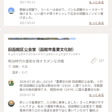
2017.05.12
もっとみる
朝食は部屋で。コーヒーは自分で。パンも部屋のトースターで
焼けます。いい香りが漂うオシャレで広めの部屋はノンビリ寛
げました。
2017.05.03
もっとみる
旧函館区公会堂（函館市重要文化財）
キュウハコダテクコウカイドウハコダテシジュウヨウブンカザイ
237
明治時代の面影を残すモダンな洋館
函館・大沼
温泉・スパ
2026.07.28 ദ്ദി(⎚_⎚)1119 「重要文化財 旧函館区公会堂」 ※引
用 旧函館区公会堂は明治43年（1910）に建てられた、洋風建
築の代表的建物です。 昭和49年（1974）に国の重要文化財に
指定されました。 気品漂う内部には華やかな雰囲気の家具や
2026.07.30
もっとみる
調度品が展示されています。 初めて中に入りました✨️ 2階のテ
ラスから函館市が見えるのですが、凄い良かったです😀 #北海
赤レンガ倉庫前で、人力車に乗車しました✨ きっと声掛けやす
道#函館市#旧函館区公会堂#重要文化財#散歩#観光#函館旅行
いんですよ、私🤪 八幡坂や教会⛪️、旧函館区公会堂まで 路面
電車の降り口から坂道を徒歩で😱と慄いていたので 観光スポ