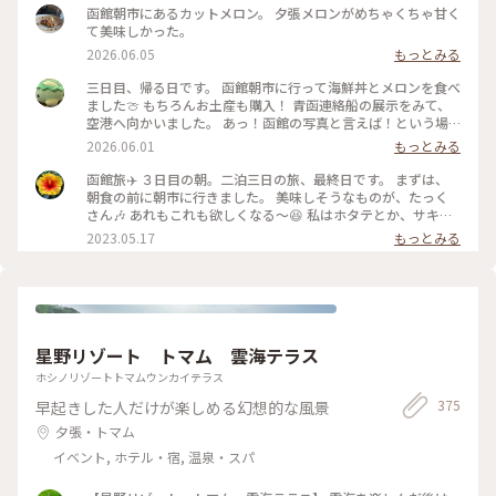
函館朝市にあるカットメロン。 夕張メロンがめちゃくちゃ甘く
て美味しかった。
2026.06.05
もっとみる
三日目、帰る日です。 函館朝市に行って海鮮丼とメロンを食べ
ました🍈 もちろんお土産も購入！ 青函連絡船の展示をみて、
空港へ向かいました。 あっ！函館の写真と言えば！という場
所。 八幡坂ももちろん行ってきました。 昼、夜と写真撮って
2026.06.01
もっとみる
みたけど、夜はいらなかったかも笑 三日間通して食事は特に大
満足🍽️ 海鮮とアイスクリームはたくさん食べた🍨 初めての函
函館旅✈️ ３日目の朝。二泊三日の旅、最終日です。 まずは、
館旅行はめっちゃ楽しかった💕 今回も母に感謝🙏 On the
朝食の前に朝市に行きました。 美味しそうなものが、たっく
third day, we visited Hakodate Morning Market and
さん🎶 あれもこれも欲しくなる〜😆 私はホタテとか、サキイ
enjoyed fresh seafood and fruit. The food was fantastic
カとか、乾き物中心にお買い上げー❤️ 市場は活気があって、見
2023.05.17
もっとみる
throughout the three day. We ate plenty of seafood and
てるだけでも楽しい🎶 #私のことりっぷ旅 #レトロな街 #北海
ice cream. Our first trip to Hakodate was so much fun! #函
道 #函館 #市場
館旅行 #青函連絡船 #八幡坂 #海鮮丼 #英語勉強中
星野リゾート トマム 雲海テラス
ホシノリゾートトマムウンカイテラス
375
早起きした人だけが楽しめる幻想的な風景
夕張・トマム
イベント, ホテル・宿, 温泉・スパ