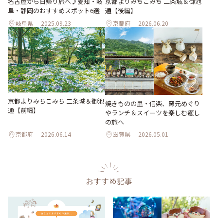
名古屋から日帰り旅へ♪愛知・岐
京都よりみちこみち 二条城＆御池
阜・静岡のおすすめスポット6選
通【後編】
岐阜県
2025.09.23
京都府
2026.06.20
京都よりみちこみち 二条城＆御池
焼きものの里・信楽、窯元めぐり
通【前編】
やランチ＆スイーツを楽しむ癒し
の旅へ
京都府
2026.06.14
滋賀県
2026.05.01
おすすめ記事