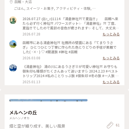
函館・大沼
ごはん, スイーツ・お菓子, アクティビティ・体験, 名
所・旧跡, 温泉・スパ, お酒
2026.07.27 ദ്ദി(⎚_⎚)1114 「湯倉神社⛩️で夏詣🎐」 函館へ来
たら必ず行く神社⛩️ パワースポット✨️ 「湯倉神社」⛩️ 丁度、
夏詣🎐でしたので風鈴の音色が癒されます✨️ そして、大丈夫御
守は3回目の購入で夫婦で持ってます😄 #北海道#函館市#湯倉
2026.07.28
もっとみる
神社#夏詣#大丈夫御守#散歩#観光#函館旅行
函館市にある湯倉神社⛩️ 社務所の壁面にある「てまりうさ
ぎ」 ひとつひとつ丁寧に作られた色とりどりの手毬が素敵で
した( ･×･ ) ♡ #開運旅 #神社 #函館
2026.03.08
もっとみる
《湯倉神社》 湯の川にあるうさぎ🐰が可愛い神社⛩ お守りも
御朱印も種類がたくさんあって迷います💦 2024.2.23 #ベスト
トリップ2024 #私のことりっぷ旅 #御朱印 #冬の旅 #一人旅 #
北海道 #函館 #湯倉神社#湯の川#うさぎ#ご利益めぐり
2025.01.13
もっとみる
メルヘンの丘
メルヘンノオカ
61
畑と空が織り成す、美しい風景