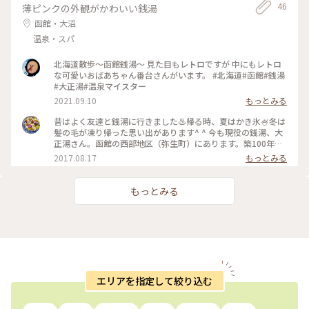
46
薄ピンクの外観がかわいい銭湯
函館・大沼
温泉・スパ
北海道散歩～函館銭湯～ 見た目もレトロですが 中にもレトロ
な可愛いおばあちゃん番台さんがいます。 #北海道#函館#銭湯
#大正湯#温泉マイスター
2021.09.10
もっとみる
昔はよく友達と銭湯に行きました♨️帰る時、夏はかき氷🍧冬は
髪の毛が凍り帰った思い出があります^ ^ 今も現役の銭湯、大
正湯さん。函館の西部地区（弥生町）にあります。築100年以
上の銭湯⭐️頑張ってほしいです☺ #銭湯 #レトロ
2017.08.17
もっとみる
もっとみる
エリアを指定して絞り込む