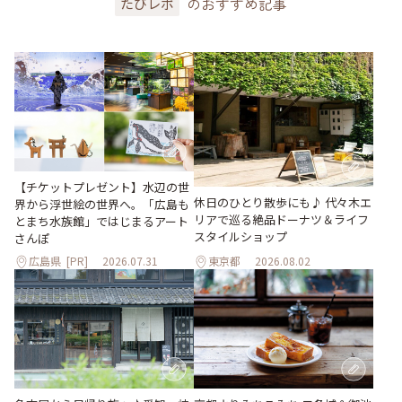
のおすすめ記事
たびレポ
【チケットプレゼント】水辺の世
休日のひとり散歩にも♪ 代々木エ
界から浮世絵の世界へ。「広島も
リアで巡る絶品ドーナツ＆ライフ
とまち水族館」ではじまるアート
スタイルショップ
さんぽ
広島県
[PR]
2026.07.31
東京都
2026.08.02