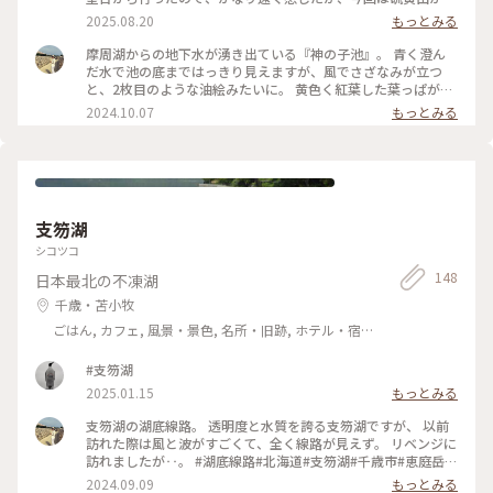
裏摩周に向かって行ったのでさほど遠いとは感じなかった。 #
2025.08.20
もっとみる
道東観光 #ドライブ日和 #神の子池
摩周湖からの地下水が湧き出ている『神の子池』。 青く澄ん
だ水で池の底まではっきり見えますが、風でさざなみが立つ
と、2枚目のような油絵みたいに。 黄色く紅葉した葉っぱが水
面に落ちてくるので、波紋も広がり、なかなか難しかったで
2024.10.07
もっとみる
す。 ✒︎ 1日に12,000tも湧き出し、水温が常に8度と低いので、
沈んでる倒木は長い間腐らないままなのだそうです。 オショロ
コマという日本では北海道にしかいない魚が暮らしています。
5枚目に群れで写ってる魚のことかな。 #神の子池#北海道#清
里町#摩周湖#秋の彩り#リフレクション#日本で最も美しい村#
阿寒摩周国立公園#Ayuの道東旅
支笏湖
シコツコ
148
日本最北の不凍湖
千歳・苫小牧
ごはん, カフェ, 風景・景色, 名所・旧跡, ホテル・宿,
温泉・スパ
#支笏湖
2025.01.15
もっとみる
支笏湖の湖底線路。 透明度と水質を誇る支笏湖ですが、 以前
訪れた際は風と波がすごくて、全く線路が見えず。 リベンジに
訪れましたが‥。 #湖底線路#北海道#支笏湖#千歳市#恵庭岳#
透明の世界#北海道の湖底線路#ことりっぷ旅2024
2024.09.09
もっとみる