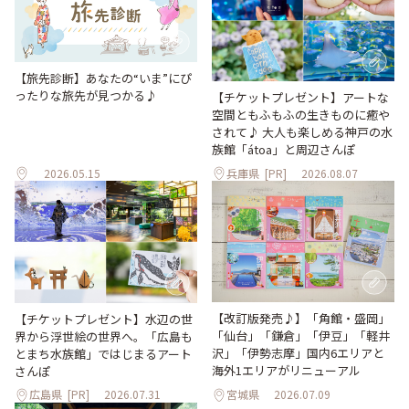
【旅先診断】あなたの“いま”にぴ
ったりな旅先が見つかる♪
【チケットプレゼント】アートな
空間ともふもふの生きものに癒や
されて♪ 大人も楽しめる神戸の水
族館「átoa」と周辺さんぽ
2026.05.15
兵庫県
[PR]
2026.08.07
【改訂版発売♪】「角館・盛岡」
【チケットプレゼント】水辺の世
「仙台」「鎌倉」「伊豆」「軽井
界から浮世絵の世界へ。「広島も
沢」「伊勢志摩」国内6エリアと
とまち水族館」ではじまるアート
海外1エリアがリニューアル
さんぽ
広島県
[PR]
2026.07.31
宮城県
2026.07.09