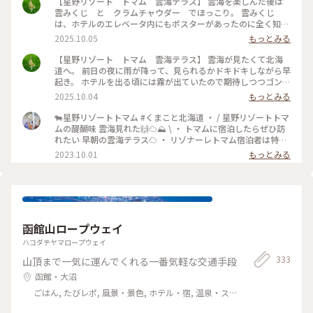
【星野リゾート トマム 雲海テラス】 雲海を楽しんだ後は
雲みくじ と クラムチャウダー でほっこり。 雲みくじ
は、ホテルのエレベータ内にもポスターがあったのに全く知ら
なくて… 隣のテーブルのグループが盛り上がっていて知りまし
2025.10.05
もっとみる
た。 大吉、吉…ではなく、雲の名前が書かれてました しばら
く雲の形が気になりそう #ことりっぷ北海道 #秋の装い #絶
【星野リゾート トマム 雲海テラス】 雲海が見たくて北海
景 #星野リゾート #雲海 #おみくじ #雲
道へ。 前日の夜に雨が降って、見られるかドキドキしながら早
起き。 ホテルを出る頃には霧が出ていたので期待しつつゴンド
ラ乗り場に向かいます。 少しずつ明るくなっていく空。 雲が
2025.10.04
もっとみる
流れ込んでくる様子もはっきりと見ることが出来ました。 日
の出も太陽が隠れることなく拝むことが出来ましたー！！ #こ
🐄星野リゾートトマム #くまこと北海道 ・ / 星野リゾートトマ
とりっぷ北海道 #ことりっぷ #秋の装い #雲海 #星野リ
ムの醍醐味 雲海見れた🙌☁️⛰️ \ ・ トマムに宿泊したらぜひ訪
ゾート #日の出 #絶景
れたい 早朝の雲海テラス☁️ ・ リゾナーレトマム宿泊者は特典
で 直通バス&ファストパスがついてくるのですが 始発バスま
2023.10.01
もっとみる
さかの4:30発🤣 ・ 3:00起きで4:00頃ロビーにいくと もう行列
ができててびっくり😲 4:30前に出た１便に乗れて 先頭集団で
雲海を堪能してきました🤩 ・ ・ #北海道 #札幌 #北海道旅 #北
海道旅行 #北海道観光 #トマム旅行 #トマム観光 #トマム旅 #ト
マム #星野リゾート #星野リゾートトマム #トマム星野リゾー
ト #リゾナーレトマム #雲海 #カメラ旅 #私のことりっぷ旅 #こ
函館山ロープウェイ
とりっぷ15周年
ハコダテヤマロープウェイ
333
山頂まで一気に運んでくれる一番気軽な交通手段
函館・大沼
ごはん, たびレポ, 風景・景色, ホテル・宿, 温泉・ス
パ