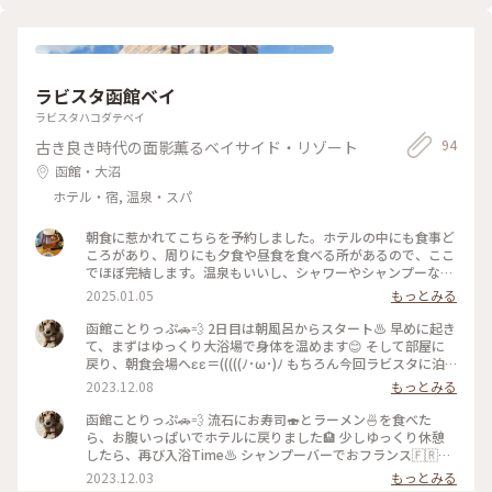
ラビスタ函館ベイ
ラビスタハコダテベイ
94
古き良き時代の面影薫るベイサイド・リゾート
函館・大沼
ホテル・宿, 温泉・スパ
朝食に惹かれてこちらを予約しました。ホテルの中にも食事ど
ころがあり、周りにも夕食や昼食を食べる所があるので、ここ
でほぼ完結します。温泉もいいし、シャワーやシャンプーなん
かも良かったです。
2025.01.05
もっとみる
函館ことりっぷ🚗💨 2日目は朝風呂からスタート♨️ 早めに起き
て、まずはゆっくり大浴場で身体を温めます😊 そして部屋に
戻り、朝食会場へεε＝(((((ﾉ･ω･)ﾉ もちろん今回ラビスタに泊
まったのは、朝食目的です（*´>∀<｀*）ｷｬﾊｯ 会場に時間前に
2023.12.08
もっとみる
着いたのに、長蛇の列Σ( ˙꒳​˙ )‼️ でもスムーズに列は進みま
す。 最初に炉端焼きコーナーがあって、鮭やホッケの焼き魚
函館ことりっぷ🚗💨 流石にお寿司🍣とラーメン🍜を食べた
に、殻付きホタテがあってこれは朝からテンションアップ(ง
ら、お腹いっぱいでホテルに戻りました🏨 少しゆっくり休憩
˙ω˙)ว♪ お次は自分で作る海鮮丼コーナーで、エンジン全開ᕙ(
したら、再び入浴Time♨️ シャンプーバーでおフランス🇫🇷の
˙▽˙ )ᕗﾊﾟﾜｰ サラダコーナー🥗に、シェフが作ってくれるオム
シャンプーセットを選んで、良い香りに･:*:･(*´艸`*)ｳｯﾄﾘ･:*:･
2023.12.03
もっとみる
レツ、ご飯のお供コーナー、パン等目移りし放題🤣 そのうち、
この日は大荒れ予想の天気、13階にある露天風呂は強風で横殴