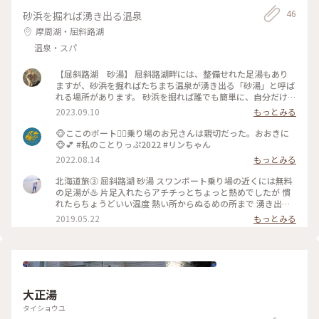
46
砂浜を掘れば湧き出る温泉
摩周湖・屈斜路湖
温泉・スパ
【屈斜路湖 砂湯】 屈斜路湖畔には、整備せれた足湯もあり
ますが、砂浜を掘ればたちまち温泉が湧き出る「砂湯」と呼ば
れる場所があります。 砂浜を掘れば誰でも簡単に、自分だけの
足湯を作ることができます♨✨ 掘るものを持っていませんでし
2023.09.10
もっとみる
たので、どなたか掘られたあとに手をつけてみましたら、「本
当に温かい♨」熱いくらいでした♨ 砂湯の近くには、幻の目
🐵ここのボート🚣‍♀️乗り場のお兄さんは親切だった。おおきに
撃情報のあった未確認生物「クッシー」の像も優しく見守って
🐵💕 #私のことりっぷ2022 #リンちゃん
います。 #カメラ旅 #私のことりっぷ旅 #美しい町 #屈斜路湖 #
2022.08.14
もっとみる
クッシー #砂湯 #足湯 #自分だけの足湯
北海道旅③ 屈斜路湖 砂湯 スワンボート乗り場の近くには無料
の足湯が♨️ 片足入れたらアチチっとちょっと熱めでしたが 慣
れたらちょうどいい温度 熱い所からぬるめの所まで 湧き出る
温泉の温度は場所によって異なるようです 風通しの良い湖畔
2019.05.22
もっとみる
なので 温泉の香りは特になかったような気がします ドライブ
中や、バイカーの方、サイクリング中の方などたくさん立ち寄
っていました 湖を眺めながらのんびりと足の疲れを癒せます(*
´꒳`*)。。 #ことりっぷ北海道#屈斜路湖#カルデラ湖#砂湯#足
湯#タオル持参で#売店でタオル¥200#売店には飲む温泉もあり
大正湯
タイショウユ