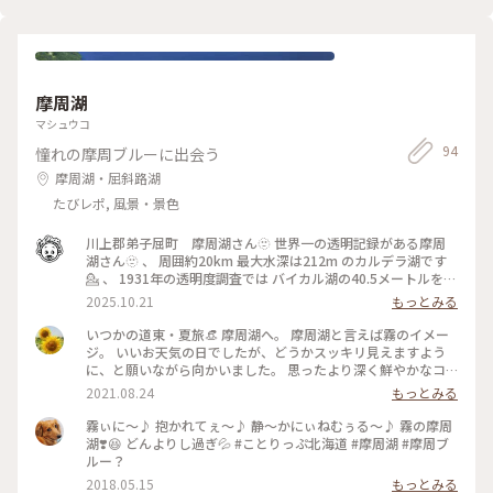
オリジナル料理に目覚めた私😆 トーストにサラダコーナーの
りの雨☔でしたが、1〜2人用位の小さな湯船に浸かるのが気持
野菜達を乗せて、オープンサンドを作成🥪 続いて、デザートの
ちよくて暫く堪能してました🛁 流石にこんな天気で露天風呂
プリンを見て閃く🍮‼️ 可愛らしい瓶にプリン🍮、横にはソフト
に来る人は少なく、来てもすぐに寒さでみなさん内風呂に戻っ
クリーム🍦⋯ 観光地でよく見るプリンソフト🍮🍦を制作‼️ 我な
てました😅 ゆっくりお風呂に入ったら、ラウンジで無料のア
がら大満足に出来ました💯✌️ ソフトクリームはバニラとコーヒ
イスキャンディーで体を冷まします🍨 お風呂の横にある女性
摩周湖
ーの2種類あったから、もちろん両方で作りましたv(｡･ω･｡)ｨｪｨ
用のパウダールームやラウンジから見る夜景が、雨でキラキラ
♪ 周りの人から不思議な目で見られたけど、気にしなーい🤭 2
✨度が増していて綺麗でした😍 翌日はは朝から再び戦い
マシュウコ
人で長い戦いに挑んでいる間、隣の席の人は2回ほど入れ替わ
（←⁇）があるので、少し早めに就寝しました🛌 #私のことり
94
憧れの摩周ブルーに出会う
ってた～ヽ(｡>▽<｡)ﾉ 大満足で戦いに勝利したあとは、部屋で
っぷ旅 #秋さんぽ#函館 #ひみつの絶景北海道 #北海道観光振興
休憩～ヾ(⌒(_˘꒳˘)_ﾊﾞﾀﾝｷｭｰ チェックアウトギリギリまで休ん
機構 #PR
摩周湖・屈斜路湖
で、大満足でホテルを後にしました🏨 #ひみつの絶景北海道 #
たびレポ, 風景・景色
ベストトリップ2023 #私のことりっぷ旅 #函館 #ラビスタ函館
#朝食バイキング
川上郡弟子屈町 摩周湖さん🫥 世界一の透明記録がある摩周
湖さん🫥 、 周囲約20km 最大水深は212m のカルデラ湖です
💁 、 1931年の透明度調査では バイカル湖の40.5メートルをし
のぐ41.6メートルの透明度を記録し世界一になりました👏😊
2025.10.21
もっとみる
、 今は25メートルぐらいみたいですがこの記録はまだ破られ
ていない世界記録らしいです☺️ 、 水底が深い水に空が映り込
いつかの道東・夏旅👒 摩周湖へ。 摩周湖と言えば霧のイメー
む摩周ブルー🩵 風のない日は青さが増すようですが風ビュン
ジ。 いいお天気の日でしたが、どうかスッキリ見えますよう
ビュンでした🌪️🙃🙂🙃 、 水源は雨だけですが湖の水が減って
に、と願いながら向かいました。 思ったより深く鮮やかなコ
くると水を含んでいる外輪山から補充されてくることで水位が
バルトブルーに感激✨✨ 実家には摩周湖の木彫りの古い鍋敷き
2021.08.24
もっとみる
変わらないという奇跡のバランスで維持してます👀✨ 、 7000
があり、父と母が新婚旅行のお土産に買ったものだそう。霧で
年前から雨が繰り返し濾過された水で、隔離された環境で特殊
何も見えなかったと聞いた事があったので、私も見えない気が
霧ぃに〜♪ 抱かれてぇ〜♪ 静〜かにぃねむぅる〜♪ 霧の摩周
な生態系から綺麗な水になったのでしょう🙂 、 展望台は2022
していて。 この綺麗に晴れた摩周湖と空、両親にも見せたい
湖❣️😆 どんよりし過ぎ💦 #ことりっぷ北海道 #摩周湖 #摩周ブ
年に摩周湖カムイテラスが誕生しました🏠✨ 、 こんな摩周湖
と思いました☺️ #夏色さがし #摩周湖 #湖 #北海道 #弟子屈町
ルー？
さん🫥 河川法では注ぎ込む川がないので湖ではありません🙅‍♂️
2018.05.15
もっとみる
底に樹木が無いので沼ではありません🙅 くぼ地じゃないので