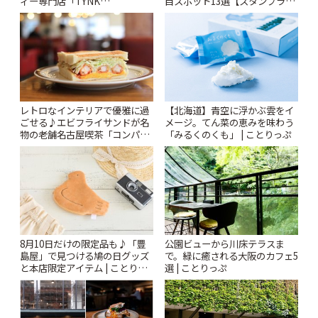
ィー専門店「TYNK
目スポット13選【スタンプラリ
Kabutocho」 | ことりっぷ
ー開催中】 | ことりっぷ
レトロなインテリアで優雅に過
【北海道】青空に浮かぶ雲をイ
ごせる♪エビフライサンドが名
メージ。てん菜の恵みを味わう
物の老舗名古屋喫茶「コンパル
「みるくのくも」 | ことりっぷ
御器所店」 | ことりっぷ
8月10日だけの限定品も♪「豊
公園ビューから川床テラスま
島屋」で見つける鳩の日グッズ
で。緑に癒される大阪のカフェ5
と本店限定アイテム | ことりっ
選 | ことりっぷ
ぷ