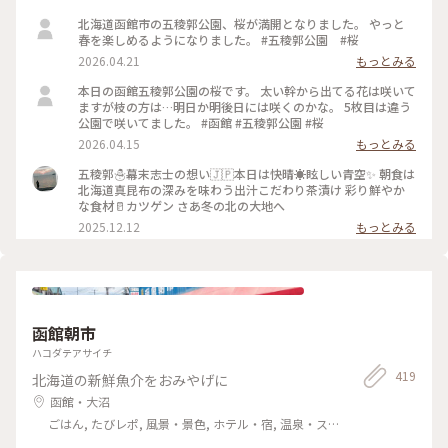
北海道函館市の五稜郭公園、桜が満開となりました。 やっと
春を楽しめるようになりました。 #五稜郭公園 #桜
2026.04.21
もっとみる
本日の函館五稜郭公園の桜です。 太い幹から出てる花は咲いて
ますが枝の方は…明日か明後日には咲くのかな。 5枚目は違う
公園で咲いてました。 #函館 #五稜郭公園 #桜
2026.04.15
もっとみる
五稜郭☃️幕末志士の想い🇯🇵本日は快晴☀眩しい青空✨️ 朝食は
北海道真昆布の深みを味わう出汁こだわり茶漬け 彩り鮮やか
な食材🥛カツゲン さあ冬の北の大地へ
2025.12.12
もっとみる
函館朝市
ハコダテアサイチ
419
北海道の新鮮魚介をおみやげに
函館・大沼
ごはん, たびレポ, 風景・景色, ホテル・宿, 温泉・ス
パ