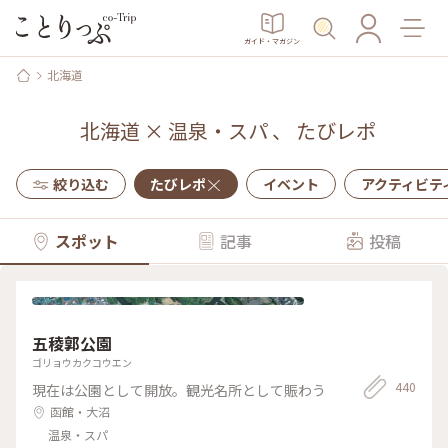
ガイド・マガジン
北海道
北海道
×
温泉・スパ
、
たびレポ
絞り込む
たびレポ
イベント
アクティビテ
スポット
記事
投稿
五稜郭公園
ゴリョウカクコウエン
440
現在は公園として開放。観光名所として賑わう
函館・大沼
温泉・スパ