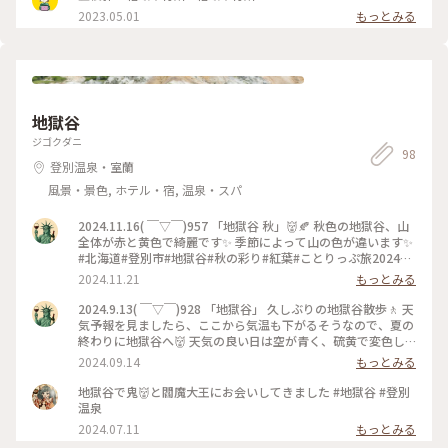
2023.05.01
もっとみる
地獄谷
ジゴクダニ
98
登別温泉・室蘭
風景・景色, ホテル・宿, 温泉・スパ
2024.11.16( ￣▽￣)957 「地獄谷 秋」👹🍂 秋色の地獄谷、山
全体が赤と黄色で綺麗です✨ 季節によって山の色が違います✨
#北海道#登別市#地獄谷#秋の彩り#紅葉#ことりっぷ旅2024#
散歩#クラシカルな街
2024.11.21
もっとみる
2024.9.13( ￣▽￣)928 「地獄谷」 久しぶりの地獄谷散歩🚶 天
気予報を見ましたら、ここから気温も下がるそうなので、夏の
終わりに地獄谷へ👹 天気の良い日は空が青く、硫黄で変色し
た山肌が、キレイなんですよね✨ 地獄なんですけどね👹 風は
2024.09.14
もっとみる
涼しさを出してますが、それ以上に地熱が暑い(笑) そろそろ、
登別温泉にでも入りに湯治でもしようかな😃♨️🎶 #北海道#登
地獄谷で鬼👹と閻魔大王にお会いしてきました #地獄谷 #登別
別市#登別温泉#地獄谷#散歩#クラシカルな街#ことりっぷ旅
温泉
2024#ベストトリップ2024
2024.07.11
もっとみる