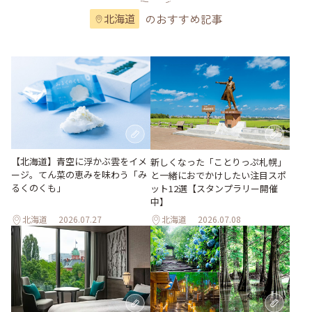
のおすすめ記事
北海道
【北海道】青空に浮かぶ雲をイメ
新しくなった「ことりっぷ札幌」
ージ。てん菜の恵みを味わう「み
と一緒におでかけしたい注目スポ
るくのくも」
ット12選【スタンプラリー開催
中】
北海道
2026.07.27
北海道
2026.07.08