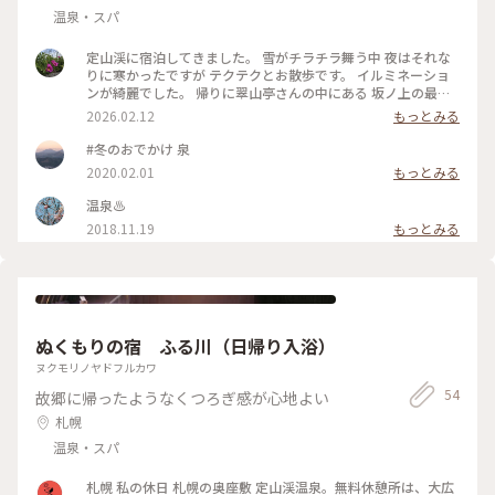
温泉・スパ
定山渓に宿泊してきました。 雪がチラチラ舞う中 夜はそれな
りに寒かったですが テクテクとお散歩です。 イルミネーショ
ンが綺麗でした。 帰りに翠山亭さんの中にある 坂ノ上の最中
さんでお土産を買い とても気持ち的に優雅な時間を過ごすこ
2026.02.12
もっとみる
とが できました☺️ #定山渓#イルミネーション#最中 #雪景色#
温泉#優雅
#冬のおでかけ 泉
2020.02.01
もっとみる
温泉♨
2018.11.19
もっとみる
ぬくもりの宿 ふる川（日帰り入浴）
ヌクモリノヤドフルカワ
54
故郷に帰ったようなくつろぎ感が心地よい
札幌
温泉・スパ
札幌 私の休日 札幌の奥座敷 定山渓温泉。無料休憩所は、大広