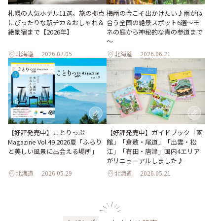
梅雨の今こそ出かけたい♪雨が似
札幌の人気ホテル11選。旅の拠点
合う全国の絶景スポット6選～モ
にぴったりな駅チカ＆おしゃれ＆
ネの庭から神秘的な青の参道まで
絶景宿まで【2026年】
～
北海道
2026.07.05
北海道
2026.06.21
【好評発売中】ガイドブック「函
【好評発売中】ことりっぷ
館」「倉敷・尾道」「出雲・松
Magazine Vol.49 2026夏「ふらり
江」「有田・唐津」国内4エリア
と美しい風景に出会える場所」
がリニューアルしました♪
北海道
2026.05.29
北海道
2026.05.21