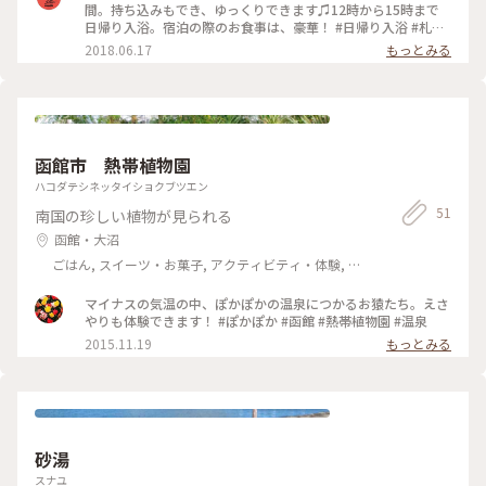
間。持ち込みもでき、ゆっくりできます♫12時から15時まで
日帰り入浴。宿泊の際のお食事は、豪華！ #日帰り入浴 #札幌
#北海道 #わたしの街
2018.06.17
もっとみる
函館市 熱帯植物園
ハコダテシネッタイショクブツエン
51
南国の珍しい植物が見られる
函館・大沼
ごはん, スイーツ・お菓子, アクティビティ・体験, 名
所・旧跡, 温泉・スパ, お酒
マイナスの気温の中、ぽかぽかの温泉につかるお猿たち。えさ
やりも体験できます！ #ぽかぽか #函館 #熱帯植物園 #温泉
2015.11.19
もっとみる
砂湯
スナユ