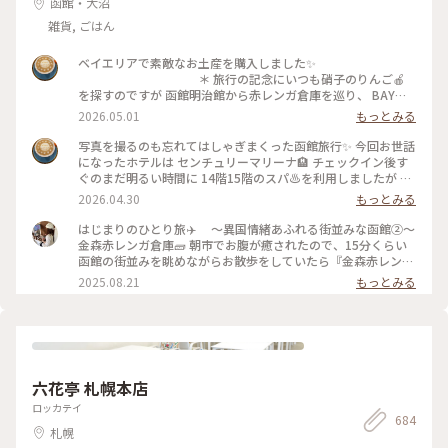
函館・大沼
雑貨, ごはん
ベイエリアで素敵なお土産を購入しました✨
＊ 旅行の記念にいつも硝子のりんご🍎
を探すのですが 函館明治館から赤レンガ倉庫を巡り、 BAYは
こだて内、瑠璃工房さんで すり硝子とレースのりんごオブジ
2026.05.01
もっとみる
ェに出会いました✨ お隣りのフクロウ🦉さんは 先日、小岩井
農場で出会いましたが、函館にも居ました😁
写真を撮るのも忘れてはしゃぎまくった函館旅行✨ 今回お世話
＊ そして、赤レンガ倉庫柄のポーチも🎵
になったホテルは センチュリーマリーナ🏨 チェックイン後す
初日に気になって見てたのですが購入には至らず… 次の日にな
ぐのまだ明るい時間に 14階15階のスパ♨️を利用しましたが 眺
り、やっぱり欲しい✨と 再びベイエリアへ🤪 買わなかったら
めがサイコーでした🤗 15階の開放感溢れる露天風呂に、14階
2026.04.30
もっとみる
きっと後悔してた💦 そのくらいお気に入りになりました✨
のあつ湯は まだ肌寒い函館の春を歩いた体をしっかりほぐし
＊ 写真たてに入れてあるのは センチュリ
て😌 海や函館山を眺めながらの♨️至福✨ 夜は館内のジンギス
はじまりのひとり旅✈️ 〜異国情緒あふれる街並みな函館②〜
ーマリーナのお土産屋さんで購入したポストカードです。 お部
カン料理のお店を利用しました。 個室で楽しめるのでお酒🍻
金森赤レンガ倉庫🧱 朝市でお腹が癒されたので、15分くらい
屋の一角が函館になりました✨ ＊ #ちいさ
も進みます⤴︎⤴︎ チェックイン前に金森赤レンガ倉庫のビアホ
函館の街並みを眺めながらお散歩をしていたら『金森赤レンガ
な列車旅
ールで すでに2杯飲んでいましたが🤣 そして、噂に名高いセン
倉庫』に到着🗽 港に並ぶ赤レンガの倉庫は明治時代に建造さ
2025.08.21
もっとみる
チュリーマリーナの朝食✨ 端から端まで見れないほどのものす
れ、歴史を感じさせられる外観と「函館ヒストリープラザ」
ごい種類の多さ！ 朝から海鮮丼の贅沢バイキングに感服です
「金森洋物館」「BAYはこだて」の３つのエリアにそれぞれの
🙏 テーブルに海鮮丼酢飯用のお酢が常備されてるのも嬉しい
異なる魅力が詰まっており、お天気に恵まれなくても楽しめる
🥹 なのにセンチュリーマリーナの写真が無いのです😂 説得力
施設でした☺️ ＊函館煉瓦工場 ◦赤瓦コースター ◦アロマ
に欠けますが、本当にオススメのホテルです❗️
グッズ ◦ハンドメイドアクセサリー ◦ガラス製品 etc...
＊ そして、函館と言えば‼️の 函館山か
アロマの香りがすごく良くて、、🥹アロマの瓶に赤瓦でできた
六花亭 札幌本店
らの100万ドルの夜景🌃✨ これがなんと…食事の予約を19時に
スティックも可愛くて、インテリアとして置いておけるのと、
してたので 日が暮れる前に函館山を下山という悲しい結果に
挿すだけでお気に入りの香りが楽しめるところが素敵でした🪴
ロッカテイ
😭 食事の後また行こうか？とも考えたのですが… お酒がすす
684
香りは旅の思い出としてお土産にするのも良いなと思い、お気
札幌
み過ぎて外出出来ませんでした🤪 ＊ #
に入りの香りをひとつ購入しました☺️ ハンドメイドのアクセ