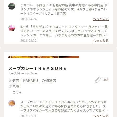
チョコレート好きには 有名なお店 街中の路地にある専門店 ド
リンクやオランジェットもお勧めです。 #カフェ部 #チョコレ
ート #スイーツ #カフェ #専門店
2016.04.24
もっとみる
#札幌 「サタディズ チョコレート ファクトリー カフェ」 一見
するとコーヒーのようですが こちらはチョコ ラテとチョコプ
レッソ☕️ ガーナやキューバなど好みのカカオ豆を選んで作って
もらえる濃厚なチョコドリンク❤️ カカオってすごい！ 一口飲
2016.02.12
もっとみる
むごとに元気になる‼︎ バレンタインにもおすすめのチョコレー
ト専門店の素敵なカフェ♪ #チョコレート
スープカレーＴＲＥＡＳＵＲＥ
スープカレートレジャー
468
人気店「GARAKU」の姉妹店
札幌
ごはん
スープカレーTREASURE GARAKUに行ったところ外まで行列
が出来ていたので近くにある姉妹店のこちらにきました。 ス
ープはスパイシーで大きめな野菜がたくさん入っていて食べ応
えがあり美味しかったです。 #北海道 #札幌 #スープカレー #
2019.02.11
もっとみる