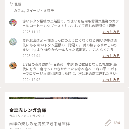
札幌
カフェ, スイーツ・お菓子
赤いトタン屋根の二階建て、佇まいも店内も雰囲気抜群のカフ
ェ☕️ コーヒーもシブーストもおいしくて癒しの時間🤍 #森彦
2025.11.12
もっとみる
夏色北海道🌿 …猫のしっぽのようにくねくねと 細い遊歩道の
先にある 赤いトタン屋根の二階建て。 蔦の絡まるゆかしい佇
まい…hpより 通りから一本入った路地裏、、こんなところ
に？ 蔦と白い暖簾と 赤い屋根と。 〈木造民家コーヒーの店〉
2025.09.04
もっとみる
「森彦」さんは ひっそりと。 1996年に建てられた 小さな小さ
な木造民家から MORIHIKO.のストーリーが始まった、という
2度目の森彦訪問𓅪 ◼︎森彦 本店 あと数日となった札幌旅 最
本店。 さすがの人気店、お待ちの方たちが 途切れない。 そろ
後にもう一度行っておきたかった森彦本店へ ・森の雫 ・ガト
そろ西に傾く日差しの 一階のテーブル席で ガトーフロマージ
ーフロマージュ 前回訪問した時に、次はあの席に座れたらい
ュ、アイスグリーンティー シブースト、森の雫（オリジナル
いなと思っていた窓際の席に座ることができました♡ まだ2回
2024.12.02
もっとみる
ブレンド）を。。 改装に 足掛け3年の時間を要したという 余
目なのに私にとって最高に特別なお店 時計の秒針の音も 店員
計なモノの無い、古くひなびた空気感の中 余計な音の無い、
さんのコーヒーを用意してくれている音も 匂いも 窓から眺め
静かな午後のひととき。。 ・ 二階の席も気になる、、ﾁｮｯﾄ残
る通りの景色も 全てが心地良い ここにしかない何かがあるん
念。苦笑 （撮影は手元のみ） #夏色北海道#札幌#森彦本店#木
だろうな (coffee & something) ガトーフロマージュもほんの
造民家コーヒーの店#レトロ喫茶#札幌カフェ#ゆるりカフェ時
り塩気が効いてて、森の雫と一緒に頂くと美味しさ一層でした
間#ゆるりｼﾆｱ旅#ゆるり夏時間
♡ また来るね〜𓅯 #北海道 #札幌 #円山公園#森彦
金森赤レンガ倉庫
カネモリアカレンガソウコ
694
函館の楽しみを満喫できる倉庫群