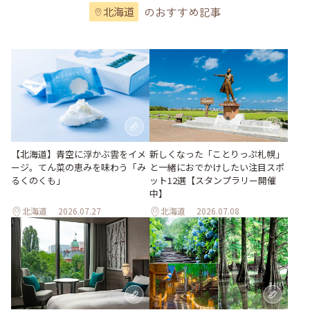
のおすすめ記事
北海道
【北海道】青空に浮かぶ雲をイメ
新しくなった「ことりっぷ札幌」
ージ。てん菜の恵みを味わう「み
と一緒におでかけしたい注目スポ
るくのくも」
ット12選【スタンプラリー開催
中】
北海道
2026.07.27
北海道
2026.07.08