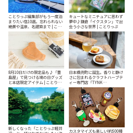
ことりっぷ編集部がもう一度泊
キュートなミニチュアに思わず
まりたい宿10選。忘れられない
夢中♪鎌倉「イクスタン」で出
絶景や温泉、名建築まで | こと
会う小さな世界 | ことりっぷ
りっぷ
8月10日だけの限定品も♪「豊
日本橋兜町に誕生。香りと静け
島屋」で見つける鳩の日グッズ
さに包まれるクラフトハーブテ
と本店限定アイテム | ことりっ
ィー専門店「TYNK
ぷ
Kabutocho」 | ことりっぷ
新しくなった「ことりっぷ軽井
カスタマイズも楽しい!約500種