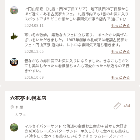
📍円山茶寮 【札幌・西28丁目エリア】 地下鉄西28丁目駅から
ほど近くにある古民家カフェ。 札幌市内でも1番のお気に入り
スポットです‼︎ どこか懐かしい雰囲気が漂う店内で 過ごすひと
ときが大好きです☺️ 夏は風鈴の音を聴きながら美味しい 甘味
2024.08.11
もっとみる
とお茶をいただくのが至高です🎐 札幌を訪れると必ず立ち寄
りたくなる場所です‼︎
寒い冬の散歩。 素敵なカフェに立ち寄り、 あったかい栗ぜん
ざいをいただきました。 1987年創業の札幌では老舗古民家カ
フェ・円山茶寮 店内は、レトロな雰囲気で落ち着きます。 ぽ
ってりとしたぜんざいは、お椀にたっぷり。 甘さ控えめなの
2020.12.05
もっとみる
で、箸休めのお漬物と一緒に 最後まで美味しく頂きました😊
人気のいちごぜんざいや抹茶ぜんざい、鍋焼きうどんなどお食
昔ながらの雰囲気でお気に入りになりました。きなこもちがと
事も気になりました。 またのお楽しみに❣️ #ことりっぷ北海道
ても美味しかった☺︎看板猫ちゃんも可愛かった＊駅近なので行
#冬を味わう #札幌 #古民家カフェ #ぜんざい #レトロ
きやすい。
2016.10.09
もっとみる
六花亭 札幌本店
484
札幌
カフェ
マルセイバターサンド 北海道の定番お土産📦✈️ 昔から大好き
😍💓💓なレーズンバターサンド…❤️久しぶりに食べたら美味し
い 冷やして食べても美味しいそうです☺️ ラムレーズンアイス