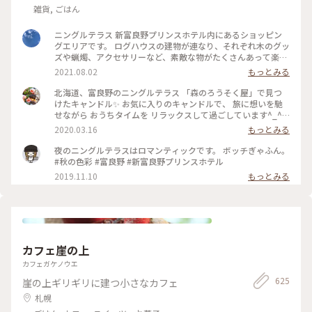
雑貨, ごはん
ニングルテラス 新富良野プリンスホテル内にあるショッピン
グエリアです。 ログハウスの建物が連なり、それぞれ木のグッ
ズや蝋燭、アクセサリーなど、素敵な物がたくさんあって楽し
いです♪ #ニングルテラス #新富良野プリンスホテル #富良野
2021.08.02
もっとみる
#北海道
北海道、富良野のニングルテラス 「森のろうそく屋」で見つ
けたキャンドル✨ お気に入りのキャンドルで、 旅に想いを馳
せながら おうちタイムを リラックスして過ごしています^_^ #
北海道 #富良野 #ニングルテラス #森のろうそく屋 #キャンド
2020.03.16
もっとみる
ル #メルヘン #旅の思い出 #憧れの地
夜のニングルテラスはロマンティックです。 ボッチぎゃふん。
#秋の色彩 #富良野 #新富良野プリンスホテル
2019.11.10
もっとみる
カフェ崖の上
カフェガケノウエ
625
崖の上ギリギリに建つ小さなカフェ
札幌