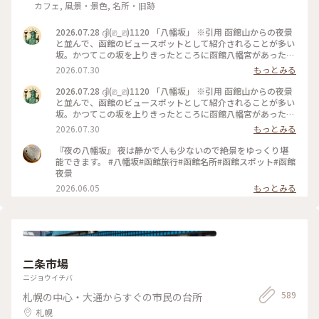
カフェ, 風景・景色, 名所・旧跡
2026.07.28 ദ്ദി(⎚_⎚)1120 「八幡坂」 ※引用 函館山からの夜景
と並んで、函館のビュースポットとして紹介されることが多い
坂。かつてこの坂を上りきったところに函館八幡宮があったと
され、名前の由来となっている。 日中来たのは初めてでした
2026.07.30
もっとみる
😄 あまり、うまく撮れてないですが😅 で、そこから近隣を
散歩しましたが、やはり日中に歩くと色々発見しますね👀✨️ 画
2026.07.28 ദ്ദി(⎚_⎚)1120 「八幡坂」 ※引用 函館山からの夜景
像はありませんが、最近北海道の情報番組では取り上げてる話
と並んで、函館のビュースポットとして紹介されることが多い
題の「街角クレープ」を見つけました🤤 ※気になる方はググ
坂。かつてこの坂を上りきったところに函館八幡宮があったと
ってみてください（笑） 最後にそのまま金森倉庫まで歩いて、
され、名前の由来となっている。 日中来たのは初めてでした
2026.07.30
もっとみる
買物してました✨️ #北海道#函館市#八幡坂#船魂神社#カトリッ
😄 あまり、うまく撮れてないですが😅 で、そこから近隣を
ク教会#金森倉庫#散歩#観光#函館旅行
散歩しましたが、やはり日中に歩くと色々発見しますね👀✨️ 画
『夜の八幡坂』 夜は静かで人も少ないので絶景をゆっくり堪
像はありませんが、最近話題の「街角クレープ」を見つけまし
能できます。 #八幡坂#函館旅行#函館名所#函館スポット#函館
た🤤 #北海道#函館市#八幡坂#カトリック教会#船魂神社#散歩
夜景
#観光#函館旅行
2026.06.05
もっとみる
二条市場
ニジョウイチバ
589
札幌の中心・大通からすぐの市民の台所
札幌