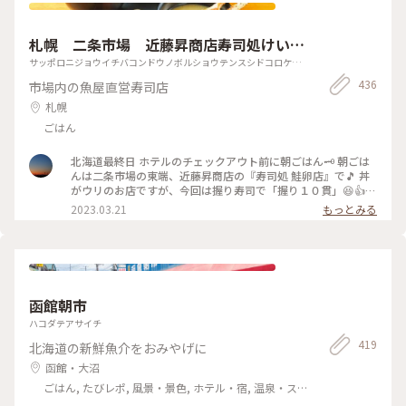
札幌 二条市場 近藤昇商店寿司処けいら
ん店
サッポロニジョウイチバコンドウノボルショウテンスシドコロケイ
ランテン
436
市場内の魚屋直営寿司店
札幌
ごはん
北海道最終日 ホテルのチェックアウト前に朝ごはん🗝 朝ごは
んは二条市場の東端、近藤昇商店の『寿司処 鮭卵店』で🎵 丼
がウリのお店ですが、今回は握り寿司で「握り１０貫」😆👍
プリッとしたボタンエビ、とろける雲丹、どれもこれも美味
2023.03.21
もっとみる
し〜い😆⤴️⤴️ #私のことりっぷ旅 #ことりっぷ北海道 #Myこと
りっぷ #ことりっぷ札幌 #二条市場 #近藤昇商店
函館朝市
ハコダテアサイチ
419
北海道の新鮮魚介をおみやげに
函館・大沼
ごはん, たびレポ, 風景・景色, ホテル・宿, 温泉・ス
パ