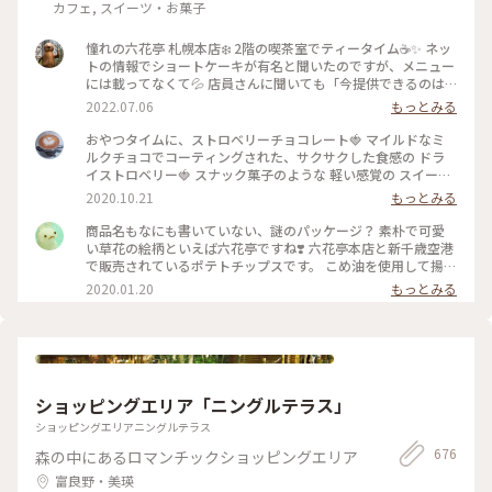
ちいさな列車旅
サリーも、色や形ひとつひとつに違う味が出ていて、どれを選
カフェ, スイーツ・お菓子
ぼうか凄く悩ましかったです、、🥹 旅の思い出に出会えた素敵
な場所でした🧸 📷2025.08.07 #一人旅#夏旅#ゆるり夏時間#北
憧れの六花亭 札幌本店❄️ 2階の喫茶室でティータイム☕️✨ ネッ
海道#函館市#函館#函館駅#ベイエリア#金森赤レンガ倉庫#赤
トの情報でショートケーキが有名と聞いたのですが、メニュー
レンガ倉庫#函館煉瓦工場#金森赤レンガ倉庫店#赤瓦#コース
には載ってなくて💦 店員さんに聞いても「今提供できるのは
ター#アロマ#アロマグッズ#香り#旅の思い出#ハンドメイドア
メニューにあるものだけです」と言われたのでプディングケー
2022.07.06
もっとみる
クセサリー#アクセサリー#ハンドメイド#ガラス製品#食器#函
キにしてみました🍮 しっかりとした固めプリンが食べ応えバ
館限定#お土産#ことりっぷ函館#ひとり旅日記🕊️
ツグン😋 やっぱり六花亭はプリンも美味しい💕 喫茶室を満喫
おやつタイムに、ストロベリーチョコレート🍓 マイルドなミ
することができて良かったのですが、店舗限定のマルセイアイ
ルクチョコでコーティングされた、サクサクした食感の ドラ
スサンドは喫茶室の順番待ちをしなくてもコーヒースタンドで
イストロベリー🍓 スナック菓子のような 軽い感覚の スイーツ
いただけたので、そっちでもよかったかもなんて思ったり😅 1
です♬ ミルクチョコレートの甘味といちごの酸味が 程良く美
2020.10.21
もっとみる
階ではお土産などの商品が販売されていました🎁 人気のお菓
味しい✨ お馴染みの 花柄のパッケージ。 北海道が拠点の 六花
子もバラで売られているので好きな数だけ買えて便利♪ 私は
亭。 立ち寄った近くのスーパーで見つけて買いました😊 期間
商品名もなにも書いていない、謎のパッケージ？ 素朴で可愛
自宅に配送してもらうことにして、細かい個数で注文させても
限定なので、見つけてラッキーでした♡ #スイーツ #おみやげ
い草花の絵柄といえば六花亭ですね❣️ 六花亭本店と新千歳空港
らいました😊 ポテトチップス以外はどれでも帯広の工場から
#チョコレート #ストロベリーチョコレート #北海道 #六花亭 #
で販売されているポテトチップスです。 こめ油を使用して揚げ
直送してもらえるようです🚛 後日、ギッシリと箱詰めされた
わたしの街 #北海道フェア #近所のスーパーで見つけた #こと
ているからか、 さくっと軽い食感。 アメリカンなポテトチッ
2020.01.20
もっとみる
お菓子がクール便で届きました😆 こんなにあったら当分お菓
りっぷ東京
プスと比べて ふわっと空気を含むえびせんのような感じがし
子には困らないって思ってたのに…あっという間にほとんどな
ます。 北海道の“いも”味を感じるうす塩の味付け。 年に一度
くなっちゃったなぁ😅 クリームを挟んだパイの「いつか来た
は札幌からやってくる親戚一同のお土産に入っていました。
道」と、餅入り最中の「ひとつ鍋」がお気に入りでした💕 #札
お子たちをディズニーランドに送迎したり“親戚の姉ちゃん”頑
幌 #六花亭 #プリン #北海道土産 #Myことりっぷ
張ったごほうび♪ #北海道 #札幌 #六花亭 #空港 #おみやげ #手
土産 #帰省 #冬のおでかけ
ショッピングエリア「ニングルテラス」
ショッピングエリアニングルテラス
676
森の中にあるロマンチックショッピングエリア
富良野・美瑛