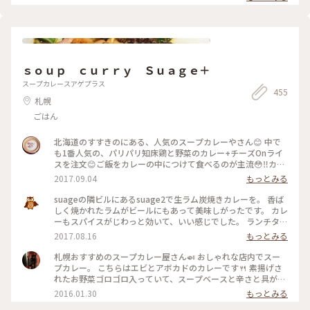
北海道冬旅 #冬のごちそう
ｓｏｕｐ ｃｕｒｒｙ Ｓｕａｇｅ＋
スープカレースアゲプラス
455
札幌
ごはん
北海道のすすきのにある、人気のスープカレーやさん😊 中で
も1番人気の、パリパリ知床鶏と野菜のカレー+チーズOnライ
スを注文😊ご飯をカレーの中につけて食べるのが主流😳‼️カレ
ーも、ルーというより、サラサラしたスープの中に、素揚げさ
2017.09.04
もっとみる
れた野菜たち。素材の味も引き立って、美味しかった😋
suageの隣ビルにあるsuage2で生ラム炭焼きカレーを。 香ば
しく焼かれたラムがビールにもあって美味しがったです。 カレ
ーもスパイスがじわっと効いて、いい感じでした。 ランチタイ
ムを少し外しましたが、本店もまだ人が並ばれていて、隣のビ
2017.08.16
もっとみる
ルに行きましたが、すこし待ち客はいました。人気のほどがう
かがえました。 時間が限られる中での食事となるなら、前も
札幌おすすめのスープカレー屋さん🍛 おしゃれな店内でスー
って計画立てられて行かれた方がいいかもしれません。
プカレー。 こちらはエビとアボカドのカレーです🍴 素揚げさ
れたお野菜ゴロゴロ入っていて、スープベースと辛さと具が選
べるので自分好みのカレーが食べれます☺️ 特に甘くておいし
2016.01.30
もっとみる
いじゃがいもは感動ものでした！ 1000円ほどから選べるので