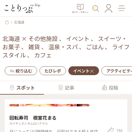
ガイド・マガジン
北海道
北海道
×
その他施設
、
イベント
、
スイーツ・
お菓子
、
雑貨
、
温泉・スパ
、
ごはん
、
ライフ
スタイル
、
カフェ
絞り込む
たびレポ
イベント
アクティビテ
スポット
記事
投稿
回転寿司 根室花まる
カイテンズシネムロハナマル
790
日によっては1時間待ち。行列ができる超人気店