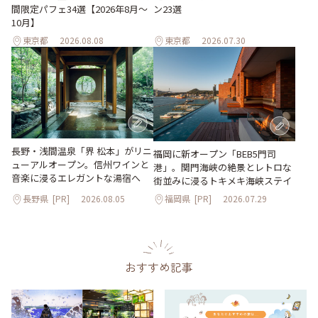
間限定パフェ34選【2026年8月～
ン23選
10月】
東京都
2026.08.08
東京都
2026.07.30
長野・浅間温泉「界 松本」がリニ
福岡に新オープン「BEB5門司
ューアルオープン。信州ワインと
港」。関門海峡の絶景とレトロな
音楽に浸るエレガントな湯宿へ
街並みに浸るトキメキ海峡ステイ
長野県
[PR]
2026.08.05
福岡県
[PR]
2026.07.29
おすすめ記事