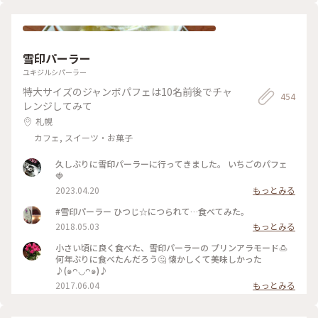
ぜひ🙈💓 #suage＋#札幌#スープカレー#北海道
雪印パーラー
ユキジルシパーラー
特大サイズのジャンボパフェは10名前後でチャ
454
レンジしてみて
札幌
カフェ, スイーツ・お菓子
久しぶりに雪印パーラーに行ってきました。 いちごのパフェ
🍓
2023.04.20
もっとみる
#雪印パーラー ひつじ☆につられて…食べてみた。
2018.05.03
もっとみる
小さい頃に良く食べた、雪印パーラーの プリンアラモード🍮
何年ぶりに食べたんだろう🤔 懐かしくて美味しかった
♪(๑ᴖ◡ᴖ๑)♪
2017.06.04
もっとみる