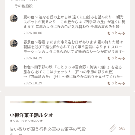
その他施設
夏の色〜 連なる丘の上からは 遠くに山並みを望んだり… 観光
スポットが見えたり… この丘からは『四季彩の丘』が遠くに見
えます 毎年のように丘の色が入れ替わり 今年の夏の色も最高
に美しい輝きを見せてくれています 真夏の待望の麦刈りの様
2026.08.06
もっとみる
子や麦稈ロールは… タイミングが合わなければ出会えません
① 手前の小麦畑も収穫が終わった後でした… ② 麦畑の道路際
春景色〜春霞 まだまだ冷え込む日があります 霜の降りた朝は
には…ワイルドキャロットだけでなく〈ヒヨドリバナ〉との共
朝陽を浴びて霜も解かされて白く漂う空気になります スロー
演もカワイイです #ひみつの絶景 #丘のある風景 #ひみつの絶
モーションのように揺らめいて 幻想的なシーンが広がります #
景北海道 #夏景色 #麦畑 #ヒヨドリバナ #パッチワークの丘 *ス
丘のある風景 #山のある風景 #ひみつの絶景北海道 #美しい朝
2026.04.29
もっとみる
ポットは〜遠くに見える〈四季彩の丘〉にしました *麦刈りが
#美しい空 #春景色 #春色 #春霞 *スポットは②の『四季彩の
どんどん進んでいて…追いつきません
丘』 まだ花畑ではありませんが…もうすぐです！ 秋のあの日
秋色〜四季彩の秋 『ことりっぷ富良野・美瑛・旭川』を巡る
のくすみ色もステキでしたが… 春のこの色も美しかったです
旅なら 必ずここはチェック！ ［四つの季節の彩りの丘］
→『四季彩の丘』 [秋］〜夏に鮮やかな彩りを見せてくれた
花々や木々は くすみ色へと移り変わりました 花びらが散った
2025.10.29
もっとみる
り… 葉や茎の色も落ち… まるで…冬へ向かう冷たい空気を纏
ったような色合いを迎えました カラフルな彩りで埋め尽くさ
れた[夏]は たくさんのお客様に美しさと輝きを届けたことでし
ょう 彩りの移り変わりと共にお客様の数も秋から冬へとスラ
イドして行きます そして私は… 毎年このくすみ色の丘に立つ
時間を心待ちにしていました 山々に雪が降り積もる頃… 麓や
小樽洋菓子舗ルタオ
丘はマットなくすみ色の美しさに包まれます #ことりっぷと一
緒 #秋景色 #丘のある風景 #秋の装い #山のある風景 #くすみ色
オタルヨウガシホルタオ
#ひみつの絶景北海道 #秋色 #ことりっぷ富良野・美瑛・旭川 #
565
甘い香りが漂う行列必至のお菓子の宮殿
四季彩の丘 *秋の美しい丘のご紹介〜 北海道大好きステキユー
ザーさんも『四季彩の丘』の予感がしてたとか？フフフ〜( ´艸