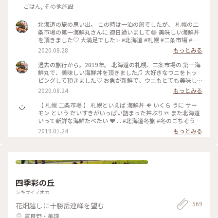
ごはん, その他施設
北海道の旅の思い出。 この時は一泊の旅でしたが、 札幌の二
条市場の第一海鮮丸さんに 連日通いまして😂 美味しい海鮮丼
を頂きました♡ 大満足でした✨ #北海道 #札幌 #二条市場 #第
一海鮮丸 #わたしの旅 #海鮮丼 #旅行 #旅
2020.08.28
もっとみる
過去の旅行から。2019年。 北海道の札幌、二条市場の 第一海
鮮丸で、美味しい海鮮丼を頂きました♫ 大好きなウニをトッ
ピングして頂きました♡ お魚が新鮮で、ウニもとても美味し
くて✨ 大満足でした(^-^) また食べに行きたいなぁ、、、✨ #
2020.08.24
もっとみる
北海道 #札幌 #札幌二条市場 #わたしの旅 #第一海鮮丸 #海鮮丼
#旅行
【 札幌 二条市場 】 札幌といえば 海鮮丼 🐠 いくら うに サー
モン という だいすきがいっぱい詰まった丼ぶり🍴 また北海道
いって新鮮な海鮮たべたい ❤︎ . . #北海道冬旅 #冬のごちそう #
北海道 #二条市場
2019.01.24
もっとみる
四季彩の丘
シキサイノオカ
569
花畑越しに十勝岳連峰を望む
富良野・美瑛