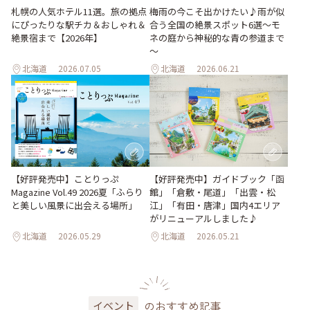
梅雨の今こそ出かけたい♪雨が似
札幌の人気ホテル11選。旅の拠点
合う全国の絶景スポット6選～モ
にぴったりな駅チカ＆おしゃれ＆
ネの庭から神秘的な青の参道まで
絶景宿まで【2026年】
～
北海道
2026.07.05
北海道
2026.06.21
【好評発売中】ガイドブック「函
【好評発売中】ことりっぷ
館」「倉敷・尾道」「出雲・松
Magazine Vol.49 2026夏「ふらり
江」「有田・唐津」国内4エリア
と美しい風景に出会える場所」
がリニューアルしました♪
北海道
2026.05.29
北海道
2026.05.21
のおすすめ記事
イベント