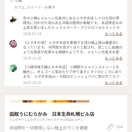
小樽
｀)
カフェ, スイーツ・お菓子
冬の小樽❄️ メルヘン交差点にあるルタオ本店 レトロな街の雰
囲気に合わせた塔のある洋風の建物が素敵です。 本店限定のお
土産を買いました🍪 🔹ドルチーナ・クワトロフォルマッジ 4種
のチーズとはちみつを練り込んだ生地に つぶつぶチーズを閉
2026.03.24
もっとみる
じ込めたザクザク食感のクッキー 🔹ルボンフィナンシェ コク
のあるバターの風味にバニラの香り、焼き立てならではのサク
【ルタオの塔】 ルタオ本店を象徴する塔の最上階は展望台に
ッとした食感がとっても美味しい 2024年秋にオープンした運
なっています。 半円型の窓がくるりと配され、窓ごとに絵画の
河プラザ店（4枚目） ルタオ初のバーやカフェも併設されてい
ような風景が見渡せる額縁のようです。 メルヘン交差点を望む
ます。 次はこちらの店舗へも行ってみたいと思います💓
窓からはノスタルジックな光景、小樽の山なみ、そして海。一
2025.12.26
もっとみる
2025.1.27撮影 #ことりっぷ北海道 #小樽 #レトロな街 #冬の北
周でいろんな小樽の風景を楽しむ贅沢。 私のお気に入りは、
海道 #雪の散策路 #限定スイーツ #おみやげ図鑑 #ルタオ #おや
海が見える窓。 小樽の青い海と青い空が思い出になりまし
【小樽洋菓子舗ルタオ本店】 小樽駅からメインストリートを
つ時間
た。 展望台への螺旋階段も素敵。壁を飾るのは、ルタオの歴
観光し、オルゴール堂あたりで折り返すとすぐのところにあり
史を物語るフォトやイラストでした。 誰でも自由に立ち寄れ
ます。 ルタオ本店🍰✨ 今回はデニッシュパイに惹かれてカフ
る、というのもうれしいですね♪ 1Fには見たこと聞いたこと
ェ利用☕️ 冷めてもパリパリなデニッシュパイ、アップルパイは
2025.10.29
もっとみる
食べたことのあるルタオスイーツが並ぶショップ。 2Fには、
思ったよりあっさりとしていて重くなく軽々食べられます🍎🍏
ここでしか食べられないスイーツも！ オタルといえばルタオ
イートイン限定の生フロマージュデニッシュはクリームを沢山
♡だもね #ことりっぷと一緒 #ことりっぷ小樽
使っていますがこちらも食べやすかったです！ さらにセット
ドリンクもコーヒーだけでなく美瑛の牛乳やショコラミルク、
夕張メロンソーダと北海道らしくて素敵🥤 店内はこじんまり
していますが結構席数があり、柱にはフォトスポットもありま
函館うにむらかみ 日本生命札幌ビル店
した。 １つからテイクアウトも可能なので食べ歩きに良さそ
う。 #北海道グルメ #小樽グルメ #小樽カフェ #小樽といった
ハコダテウニムラカミニホンセイメイサッポロビルテン
らルタオ #デニッシュパイ #フロマージュ #アップルパイ #夕
534
添加物を一切使用しない極上のウニを堪能
張メロンソーダ #人気店 #パイ