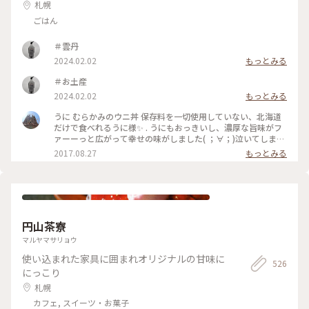
札幌
ごはん
＃雲丹
2024.02.02
もっとみる
＃お土産
2024.02.02
もっとみる
うに むらかみのウニ丼 保存料を一切使用していない、北海道
だけで食べれるうに様✨ . うにもおっきいし、濃厚な旨味がフ
ァーーっと広がって幸せの味がしました( ；∀；)泣いてしまい
上司に爆笑された笑 北海道いけたらまた絶対食す！！ #北海道
2017.08.27
もっとみる
#札幌駅 #札幌 #うに
円山茶寮
マルヤマサリョウ
使い込まれた家具に囲まれオリジナルの甘味に
526
にっこり
札幌
カフェ, スイーツ・お菓子