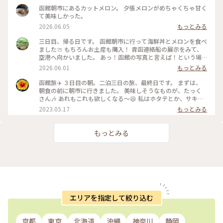
函館朝市にあるカットメロン。 夕張メロンがめちゃくちゃ甘く
て美味しかった。
2026.06.05
もっとみる
三日目、帰る日です。 函館朝市に行って海鮮丼とメロンを食べ
ました🍈 もちろんお土産も購入！ 青函連絡船の展示をみて、
空港へ向かいました。 あっ！函館の写真と言えば！という場
所。 八幡坂ももちろん行ってきました。 昼、夜と写真撮って
2026.06.01
もっとみる
みたけど、夜はいらなかったかも笑 三日間通して食事は特に大
満足🍽️ 海鮮とアイスクリームはたくさん食べた🍨 初めての函
函館旅✈️ ３日目の朝。二泊三日の旅、最終日です。 まずは、
館旅行はめっちゃ楽しかった💕 今回も母に感謝🙏 On the
朝食の前に朝市に行きました。 美味しそうなものが、たっく
third day, we visited Hakodate Morning Market and
さん🎶 あれもこれも欲しくなる〜😆 私はホタテとか、サキイ
enjoyed fresh seafood and fruit. The food was fantastic
カとか、乾き物中心にお買い上げー❤️ 市場は活気があって、見
2023.05.17
もっとみる
throughout the three day. We ate plenty of seafood and
てるだけでも楽しい🎶 #私のことりっぷ旅 #レトロな街 #北海
ice cream. Our first trip to Hakodate was so much fun! #函
道 #函館 #市場
館旅行 #青函連絡船 #八幡坂 #海鮮丼 #英語勉強中
もっとみる
エリアを指定して絞り込む
京都
東京
北海道
沖縄
神奈川
静岡