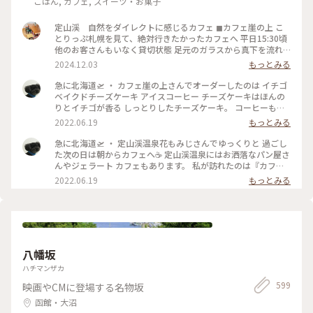
ごはん, カフェ, スイーツ・お菓子
定山渓 自然をダイレクトに感じるカフェ ◼︎カフェ崖の上 こ
とりっぷ札幌を見て、絶対行きたかったカフェへ 平日15:30頃
他のお客さんもいなく貸切状態 足元のガラスから真下を流れ
る清流が眺められる席を選び、川のせせらぎと(実際は前日の
2024.12.03
もっとみる
雨のせいか結構激しい流れ)静かな店内に流れる音楽に癒し𓅨
リスとか会いたかった🐿️💕 コーヒーもケーキも美味しくっ
急に北海道🛫 ・ カフェ崖の上さんでオーダーしたのは イチゴ
て、また色んな季節も感じたい素敵なお店でした！ #ベストト
ベイクドチーズケーキ アイスコーヒー チーズケーキはほんの
リップ2024 #北海道 #札幌 #定山渓
りとイチゴが香る しっとりしたチーズケーキ。 コーヒーもス
ッキリとした軽いコーヒーで 朝にはピッタリでした☺️ ・ #ア
2022.06.19
もっとみる
ートみたいな景色 #Myことりっぷ #カフェ崖の上 #定山渓 #定
山渓温泉
急に北海道🛫 ・ 定山渓温泉花もみじさんでゆっくりと 過ごし
た次の日は朝からカフェへ☕ 定山渓温泉にはお洒落なパン屋さ
んやジェラート カフェもあります。 私が訪れたのは『カフェ
崖の上』さん。 本当に崖の上に建ってまーす！ちょっと怖
2022.06.19
もっとみる
い。 店内は静かなボサノヴァが流れ、コーヒーの 良い香りが
漂っていて癒やされます❤️ ・ #アートみたいな景色 #Myこと
りっぷ #定山渓 #定山渓温泉 #カフェ崖の上
八幡坂
ハチマンザカ
599
映画やCMに登場する名物坂
函館・大沼