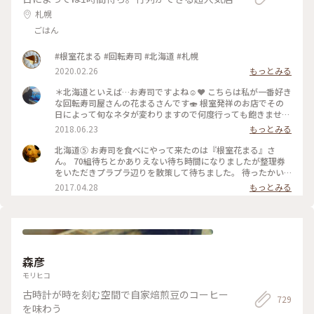
札幌
ごはん
#根室花まる #回転寿司 #北海道 #札幌
2020.02.26
もっとみる
＊北海道といえば…お寿司ですよね☺️❤️ こちらは私が一番好き
な回転寿司屋さんの花まるさんです🍣 根室発祥のお店でその
日によって旬なネタが変わりますので何度行っても飽きませ
ん！回転寿司なのに圧倒的クオリティ👏 沢山の店舗があるの
2018.06.23
もっとみる
でアクセスも良好です🚘最近は東京にも店舗があるとか！行っ
てみたいです😋 #寿司#花まる#🍣#北海道#札幌
北海道⑤ お寿司を食べにやって来たのは『根室花まる』さ
ん。 70組待ちとかありえない待ち時間になりましたが整理券
をいただきプラプラ辺りを散策して待ちました。 待ったかい
あり 北海道でしか食べられない『こまいの子』とか『にし
2017.04.28
もっとみる
ん』とか『山わさび』をいただきたくさんお酒を飲んで 幸せ
すぎました。 昨日、『ケンミンショー』で紹介されていたか
らますます混むと思いますが 待っても食べた方がいいと思え
るお寿司でした。 #札幌#根室花まる#お寿司
森彦
モリヒコ
古時計が時を刻む空間で自家焙煎豆のコーヒー
729
を味わう