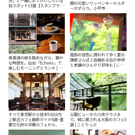
沢」と一緒におでかけしたい注
類の可愛いワッペンキーホルダ
目スポット13選【スタンプラリ
ーがずらり。小平市
ー開催中】 | ことりっぷ
「Kimamaya T&K」 | ことりっ
ぷ
風鈴の音色に誘われて歩く夏の
青葉通の緑を眺めながら、静か
鎌倉さんぽ♪由緒ある社の参拝
な時間を。仙台「Echoes」で
と老舗のひんやり甘味も | こと
楽しむモーニングとランチ | こ
りっぷ
とりっぷ
すべて東京駅から徒歩5分以内
公園ビューから川床テラスま
♪駅近カフェ最新ガイド6選~重
で。緑に癒される大阪のカフェ5
要文化財の洋館カフェから、改
選 | ことりっぷ
札すぐのレトロ喫茶まで~ | こと
りっぷ