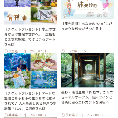
【旅先診断】あなたの“いま”にぴ
ったりな旅先が見つかる♪
【チケットプレゼント】水辺の世
界から浮世絵の世界へ。「広島も
とまち水族館」ではじまるアート
さんぽ
広島県
[PR]
2026.07.31
2026.05.15
長野・浅間温泉「界 松本」がリニ
【チケットプレゼント】アートな
ューアルオープン。信州ワインと
空間ともふもふの生きものに癒や
音楽に浸るエレガントな湯宿へ
されて♪ 大人も楽しめる神戸の水
族館「átoa」と周辺さんぽ
兵庫県
[PR]
2026.08.07
長野県
[PR]
2026.08.05