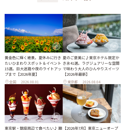
黄金色に輝く絶景。夏休みに行き
夏のご褒美に♪東京ホテル限定か
たいひまわりスポット＆イベント
き氷41選。ラグジュアリーな空間
15選。巨大迷路や夜のライトアッ
で味わう大人のひんやりスイーツ
プまで【2026年夏】
【2026年最新】
全国
2026.08.01
東京都
2026.08.04
東京駅・銀座周辺で食べたい♪ 期
【2026年7月】東京ニューオープ