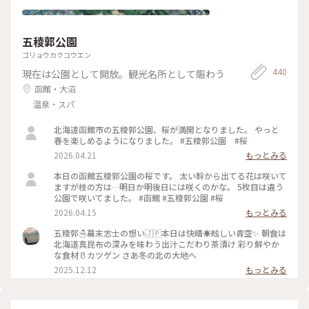
五稜郭公園
ゴリョウカクコウエン
440
現在は公園として開放。観光名所として賑わう
函館・大沼
温泉・スパ
北海道函館市の五稜郭公園、桜が満開となりました。 やっと
春を楽しめるようになりました。 #五稜郭公園 #桜
2026.04.21
もっとみる
本日の函館五稜郭公園の桜です。 太い幹から出てる花は咲いて
ますが枝の方は…明日か明後日には咲くのかな。 5枚目は違う
公園で咲いてました。 #函館 #五稜郭公園 #桜
2026.04.15
もっとみる
五稜郭☃️幕末志士の想い🇯🇵本日は快晴☀眩しい青空✨️ 朝食は
北海道真昆布の深みを味わう出汁こだわり茶漬け 彩り鮮やか
な食材🥛カツゲン さあ冬の北の大地へ
2025.12.12
もっとみる