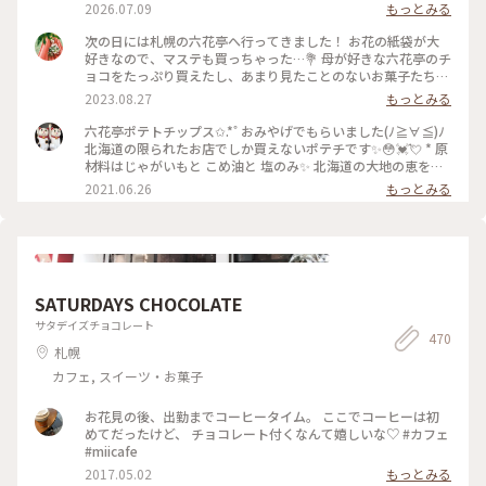
クリーム🍦みたいな味🍇 ホワイトチョコレート🍫とバターか
2026.07.09
もっとみる
たっぷり含んだクッキー🍪が本当にベストヒット #クッキー #
バター #北海道 #手土産 #バタークッキー #洋菓子 #ひみつの絶
次の日には札幌の六花亭へ行ってきました！ お花の紙袋が大
景
好きなので、マステも買っちゃった…💐 母が好きな六花亭のチ
ョコをたっぷり買えたし、あまり見たことのないお菓子たちを
カゴにポンポン入れて、爆買いってこういうことかな…とか思
2023.08.27
もっとみる
いながら幸せなお買い物ができました🥰 雪こんこのチーズ
と、バターサンドのアイスは格別なお味でした〜😊♥️ ここに1
六花亭ポテトチップス✩.*˚ おみやげでもらいました(ﾉ≧∀≦)ﾉ
番行きたかったので、2日目にして大満足でした😆
北海道の限られたお店でしか買えないポテチです✨😳💓💘 * 原
材料はじゃがいもと こめ油と 塩のみ✨ 北海道の大地の恵をし
っかりとうけたじゃがいもの美味しさがはっきりとわかりま
2021.06.26
もっとみる
す‼️ * 六花亭お馴染みの草花が描かれた素敵なパッケージも魅
力的✨ * 食べたあとのパッケージは パウダーベアさんみたいに
小物を作りたいなぁと考え中( ´͈ ᵕ `͈ ) 詳しくは下のスポットか
ら パウダーベアさんの投稿をご覧下さいね🧸 * 道外では絶対
に買えない サプライズ🎉のおみやげ とっても嬉しかったです
💕 * 毎日おやつとしては かなり贅沢ですね(*^□^)ﾆｬﾊﾊﾊﾊﾊﾊ!!!!
SATURDAYS CHOCOLATE
* #自然にふれる #夏色さがし #ことりっぷ北海道 #六花亭 #六
花亭札幌本店 #六花亭ポテトチップス #おみやげ #おみやげ図
サタデイズチョコレート
470
鑑 #お土産 #ポテトチップス #毎日おやつ #しあわせおやつ #素
札幌
敵な贈り物 #ありがとう #こもりっぷ仙台 #カメラ #カメラ初
心者🔰 #fumitubu
カフェ, スイーツ・お菓子
お花見の後、出勤までコーヒータイム。 ここでコーヒーは初
めてだったけど、 チョコレート付くなんて嬉しいな♡ #カフェ
#miicafe
2017.05.02
もっとみる