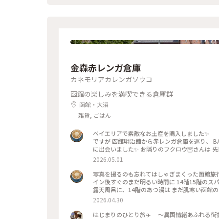
金森赤レンガ倉庫
カネモリアカレンガソウコ
函館の楽しみを満喫できる倉庫群
函館・大沼
雑貨, ごはん
ベイエリアで素敵なお土産を購入しまし
ですが 函館明治館から赤レンガ倉庫を巡り、 
に出会いました✨ お隣りのフクロウ🦉さんは 
＊ そして、赤レンガ倉庫柄のポーチも
2026.05.01
次の日になり、やっぱり欲しい✨と 再びベイエリ
になりました✨ ＊ 写真たてに入れて
写真を撮るのも忘れてはしゃぎまくった函館旅行
ポストカードです。 お部屋の一角が函
イン後すぐのまだ明るい時間に 14階15階のスパ
露天風呂に、14階のあつ湯は まだ肌寒い函館の
福✨ 夜は館内のジンギスカン料理のお店を利用し
2026.04.30
前に金森赤レンガ倉庫のビアホールで すでに2
食✨ 端から端まで見れないほどのものすごい種
はじまりのひとり旅✈️ 〜異国情緒あふれる街並みな函館②〜 金森赤レンガ倉庫🧱 朝