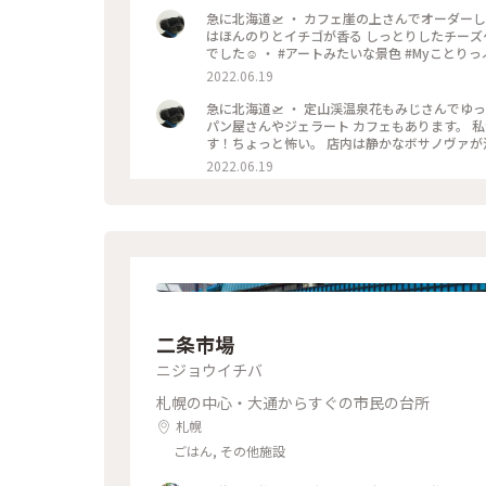
急に北海道🛫 ・ カフェ崖の上さんでオーダー
はほんのりとイチゴが香る しっとりしたチーズ
でした☺️ ・ #アートみたいな景色 #Myことりっ
2022.06.19
急に北海道🛫 ・ 定山渓温泉花もみじさんでゆ
パン屋さんやジェラート カフェもあります。 
す！ちょっと怖い。 店内は静かなボサノヴァが流
みたいな景色 #Myことりっぷ #定山渓 #定山渓
2022.06.19
二条市場
ニジョウイチバ
札幌の中心・大通からすぐの市民の台所
札幌
ごはん, その他施設