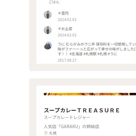
ごはん
＃雲丹
2024.02.02
＃お土産
2024.02.02
うに むらかみのウニ丼 保存料を一切使用してい
味がファーーっと広がって幸せの味がしました( ；∀；)泣い
す！！ #北海道 #札幌駅 #札幌 #うに
2017.08.27
スープカレーＴＲＥＡＳＵＲＥ
スープカレートレジャー
人気店「GARAKU」の姉妹店
札幌