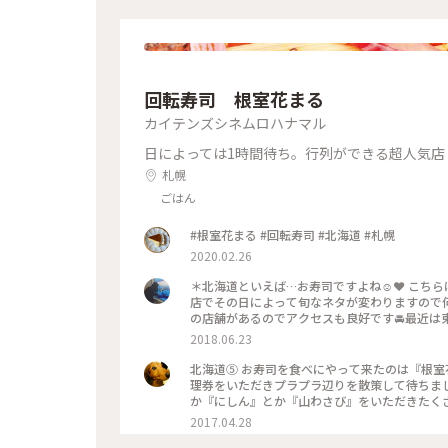
回転寿司 根室花まる
カイテンズシネムロハナマル
日によっては1時間待ち。行列ができる超人気店
札幌
ごはん
#根室花まる #回転寿司 #北海道 #札幌
2020.02.26
＊北海道といえば…お寿司ですよね☺️❤️ こち
店でその日によって旬なネタが変わりますので何
の店舗があるのでアクセスも良好です🚘最近は東
海道#札幌
2018.06.23
北海道⑤ お寿司を食べにやって来たのは『根室花まる』さん。 70組待ちとかありえない待ち時間になりましたが整
理券をいただきプラプラ辺りを散策して待ちました。 待ったかいあり 北海道
か『にしん』とか『山わさび』をいただきたくさ
介されていたからますます混むと思いますが 待っても食べた方がいいと思えるお寿司でした。 #札幌#根室花まる#
2017.04.28
お寿司