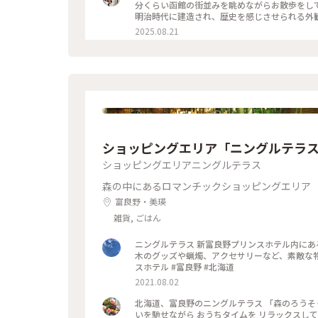
海鮮丼酢飯用のお酢が常備されてるのも嬉しい
分くらい函館の街並みを眺めながらお散歩をして
ますが、本当にオススメのホテルです❗️
明治時代に建造され、歴史を感じさせられる外
ルの夜景🌃✨ これがなんと…食事の予約を19
つのエリアにそれぞれの異なる魅力が詰まっており、お
2025.08.21
事の後また行こうか？とも考えたので
場 ◦赤瓦コースター ◦アロマグッズ ◦ハンドメイドア
＊ #ちいさな列車旅
ごく良くて、、🥹アロマの瓶に赤瓦でできた
でお気に入りの香りが楽しめるところが素敵でした🪴 香りは旅の思い出としてお土産にするのも良
気に入りの香りをひとつ購入しました☺️ ハンドメイドのアクセサリーも、色や形ひとつひとつに違う味が出ていて、
どれを選ぼうか凄く悩ましかったです、、🥹 旅の思い出に出会えた素敵な場所でした🧸 📷2025.08.07 #一人旅#夏旅
#ゆるり夏時間#北海道#函館市#函館#函館駅#
ンガ倉庫店#赤瓦#コースター#アロマ#アロマグ
ハンドメイド#ガラス製品#食器#函館限定#お土産
ショッピングエリア「ニングルテラ
ショッピングエリアニングルテラス
森の中にあるロマンチックショッピングエリア
富良野・美瑛
雑貨, ごはん
ニングルテラス 新富良野プリンスホテル内にあるショッピングエリアです。 ログハウスの建物が連なり、それぞれ
木のグッズや蝋燭、アクセサリーなど、素敵な物がたくさんあって楽し
スホテル #富良野 #北海道
2021.08.02
北海道、富良野のニングルテラス 「森のろうそ
いを馳せながら おうちタイムを リラックスして過