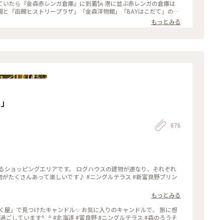
 なのにセンチュリーマリーナの写真が無いのです😂 説得力に欠け
いたら『金森赤レンガ倉庫』に到着🗽 港に並ぶ赤レンガの倉庫は
 ＊ そして、函館と言えば‼️の 函館山からの100万ド
観と「函館ヒストリープラザ」「金森洋物館」「BAYはこだて」の３
時にしてたので 日が暮れる前に函館山を下山という悲しい結果に😭 食
天気に恵まれなくても楽しめる施設でした☺️ ＊函館煉瓦工
もっとみる
すが… お酒がすすみ過ぎて外出出来ませんでした🤪
クセサリー ◦ガラス製品 etc... アロマの香りがす
スティックも可愛くて、インテリアとして置いておけるのと、挿すだけ
いなと思い、お
ベイエリア#金森赤レンガ倉庫#赤レンガ倉庫#函館煉瓦工場#金森赤レ
ッズ#香り#旅の思い出#ハンドメイドアクセサリー#アクセサリー#
#ことりっぷ函館#ひとり旅日記🕊️
ス」
676
いです♪ #ニングルテラス #新富良野プリン
もっとみる
く屋」で見つけたキャンドル✨ お気に入りのキャンドルで、 旅に想
ごしています^_^ #北海道 #富良野 #ニングルテラス #森のろうそ