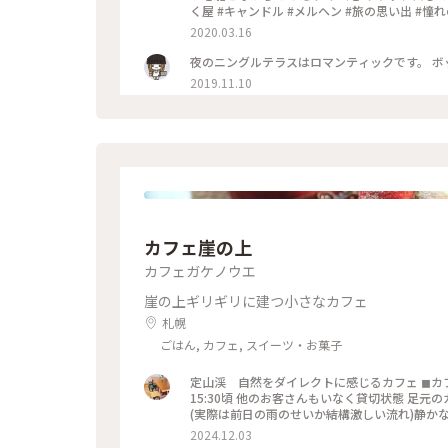
く屋 #キャンドル #メルヘン #旅の思い出 #憧
2020.03.16
2019.11.10
カフェ崖の上
カフェガケノウエ
崖の上ギリギリに建つ小さなカフェ
札幌
ごはん, カフェ, スイーツ・お菓子
定山渓 自然をダイレクトに感じるカフェ ◼︎
15:30頃 他のお客さんもいなく貸切状態 足
(実際は前日の雨のせいか結構激しい流れ)静かな店
ケーキも美味しくって、また色んな季節も感じたい素
2024.12.03
渓