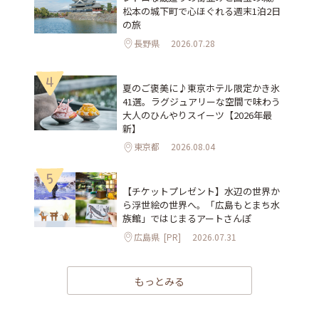
松本の城下町で心ほぐれる週末1泊2日
の旅
長野県
2026.07.28
4
夏のご褒美に♪東京ホテル限定かき氷
41選。ラグジュアリーな空間で味わう
大人のひんやりスイーツ【2026年最
新】
東京都
2026.08.04
5
【チケットプレゼント】水辺の世界か
ら浮世絵の世界へ。「広島もとまち水
族館」ではじまるアートさんぽ
広島県
[PR]
2026.07.31
もっとみる