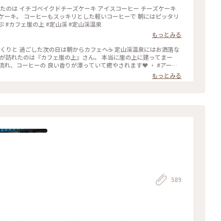
したのは イチゴベイクドチーズケーキ アイスコーヒー チーズケーキ
ケーキ。 コーヒーもスッキリとした軽いコーヒーで 朝にはピッタリ
ぷ #カフェ崖の上 #定山渓 #定山渓温泉
もっとみる
っくりと 過ごした次の日は朝からカフェへ☕ 定山渓温泉にはお洒落な
私が訪れたのは『カフェ崖の上』さん。 本当に崖の上に建ってまー
れ、コーヒーの 良い香りが漂っていて癒やされます❤️ ・ #アート
温泉 #カフェ崖の上
もっとみる
589