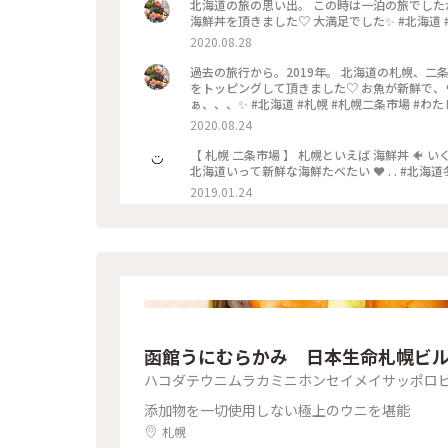
北海道の旅の思い出。 この時は一泊の旅でしたが
海鮮丼を頂きました♡ 大満足でした✨ #北海道 #札
2020.08.28
過去の旅行から。2019年。 北海道の札幌、二
をトッピングして頂きました♡ お魚が新鮮で、ウ
ぁ、、、✨ #北海道 #札幌 #札幌二条市場 #わた
2020.08.24
【 札幌 二条市場 】 札幌といえば 海鮮丼 🐠 
北海道いって新鮮な海鮮たべたい ❤︎ . . #北海
2019.01.24
函館うにむらかみ 日本生命札幌ビ
ハコダテウニムラカミニホンセイメイサッポロ
添加物を一切使用しない極上のウニを堪能
札幌