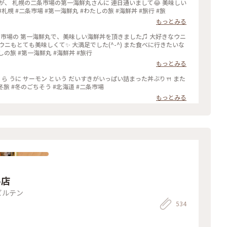
、 札幌の二条市場の第一海鮮丸さんに 連日通いまして😂 美味しい
幌 #二条市場 #第一海鮮丸 #わたしの旅 #海鮮丼 #旅行 #旅
もっとみる
条市場の 第一海鮮丸で、美味しい海鮮丼を頂きました♫ 大好きなウニ
ニもとても美味しくて✨ 大満足でした(^-^) また食べに行きたいな
しの旅 #第一海鮮丸 #海鮮丼 #旅行
もっとみる
いくら うに サーモン という だいすきがいっぱい詰まった丼ぶり🍴 また
道冬旅 #冬のごちそう #北海道 #二条市場
もっとみる
ル店
ビルテン
534