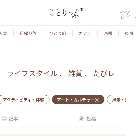
人気
日帰り旅
ひとり旅
カフェ
京都
東京
、
ライフスタイル
、
雑貨
、
たびレ
アクティビティ・体験
アート・カルチャー
風景・景色
記事
投稿