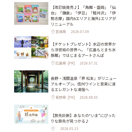
【改訂版発売♪】「角館・盛岡」「仙
台」「鎌倉」「伊豆」「軽井沢」「伊
勢志摩」国内6エリアと海外1エリアが
リニューアル
宮城県
2026.07.09
【チケットプレゼント】水辺の世界か
ら浮世絵の世界へ。「広島もとまち水
族館」ではじまるアートさんぽ
広島県
[PR]
2026.07.31
長野・浅間温泉「界 松本」がリニュー
アルオープン。信州ワインと音楽に浸
るエレガントな湯宿へ
長野県
[PR]
2026.08.05
【旅先診断】あなたの“いま”にぴった
りな旅先が見つかる♪
2026.05.15