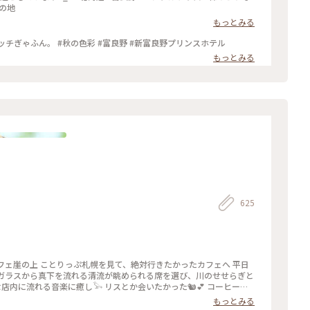
れの地
もっとみる
夜のニングルテラスはロマンティックです。 ボッチぎゃふん。 #秋の色彩 #富良野 #新富良野プリンスホテル
もっとみる
625
カフェ崖の上 ことりっぷ札幌を見て、絶対行きたかったカフェへ 平日
元のガラスから真下を流れる清流が眺められる席を選び、川のせせらぎと
内に流れる音楽に癒し𓅨 リスとか会いたかった🐿️💕 コーヒーも
敵なお店でした！ #ベストトリップ2024 #北海道 #札幌 #定山
もっとみる