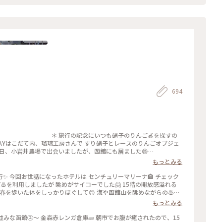
694
た✨ ＊ 旅行の記念にいつも硝子のりんご🍎を探すの
BAYはこだて内、瑠璃工房さんで すり硝子とレースのりんごオブジェ
先日、小岩井農場で出会いましたが、函館にも居ました😁
🎵 初日に気になって見てたのですが購入には至らず…
もっとみる
アへ🤪 買わなかったらきっと後悔してた💦 そのくらいお気に入り
あるのは センチュリーマリーナのお土産屋さんで購入した
✨ 今回お世話になったホテルは センチュリーマリーナ🏨 チェック
館になりました✨ ＊ #ちいさな列車旅
♨️を利用しましたが 眺めがサイコーでした🤗 15階の開放感溢れる
春を歩いた体をしっかりほぐして😌 海や函館山を眺めながらの♨️至
ました。 個室で楽しめるのでお酒🍻も進みます⤴︎⤴︎ チェックイン
もっとみる
杯飲んでいましたが🤣 そして、噂に名高いセンチュリーマリーナの朝
類の多さ！ 朝から海鮮丼の贅沢バイキングに感服です🙏 テーブルに
市でお腹が癒されたので、15