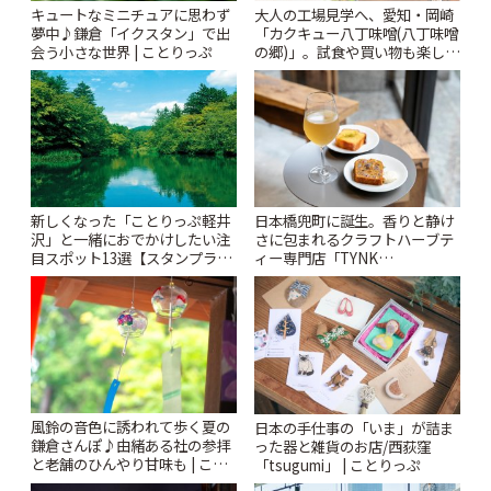
キュートなミニチュアに思わず
大人の工場見学へ、愛知・岡崎
夢中♪鎌倉「イクスタン」で出
「カクキュー八丁味噌(八丁味噌
会う小さな世界 | ことりっぷ
の郷)」。試食や買い物も楽しみ
♪ | ことりっぷ
新しくなった「ことりっぷ軽井
日本橋兜町に誕生。香りと静け
沢」と一緒におでかけしたい注
さに包まれるクラフトハーブテ
目スポット13選【スタンプラリ
ィー専門店「TYNK
ー開催中】 | ことりっぷ
Kabutocho」 | ことりっぷ
風鈴の音色に誘われて歩く夏の
日本の手仕事の「いま」が詰ま
鎌倉さんぽ♪由緒ある社の参拝
った器と雑貨のお店/西荻窪
と老舗のひんやり甘味も | こと
「tsugumi」 | ことりっぷ
りっぷ