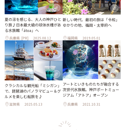
夏の涼を感じる、大人の神戸ひと
新しい時代、最初の旅は「令和」
り旅♪日本最大級の球体水槽があ
ゆかりの地、福岡・太宰府へ
る水族館「átoa」へ
兵庫県
[PR]
2025.08.12
福岡県
2019.05.01
アートといきものたちが融合する
クラシカルな観光船「ミシガン」
次世代水族館。神戸ポートミュー
で、琵琶湖のパノラマビュー＆グ
ジアム「アトア」オープン
ルメを楽しむ船旅を♪
滋賀県
2025.05.13
兵庫県
2021.10.31