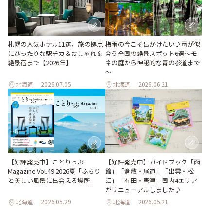
梅雨の今こそ出かけたい♪雨が似
札幌の人気ホテル11選。旅の拠点
合う全国の絶景スポット6選～モ
にぴったりな駅チカ＆おしゃれ＆
ネの庭から神秘的な青の参道まで
絶景宿まで【2026年】
～
北海道
2026.07.05
北海道
2026.06.21
【好評発売中】ガイドブック「函
【好評発売中】ことりっぷ
館」「倉敷・尾道」「出雲・松
Magazine Vol.49 2026夏「ふらり
江」「有田・唐津」国内4エリア
と美しい風景に出会える場所」
がリニューアルしました♪
北海道
2026.05.29
北海道
2026.05.21