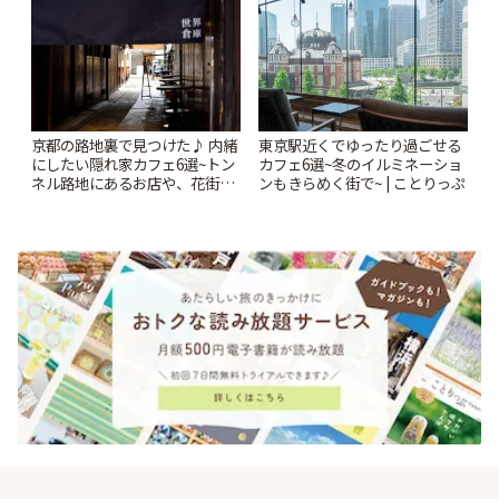
京都の路地裏で見つけた♪ 内緒
東京駅近くでゆったり過ごせる
にしたい隠れ家カフェ6選~トン
カフェ6選~冬のイルミネーショ
ネル路地にあるお店や、花街の
ンもきらめく街で~ | ことりっぷ
人気店も~ | ことりっぷ