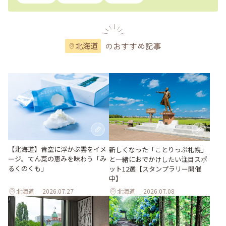
のおすすめ記事
北海道
【北海道】青空に浮かぶ雲をイメ
新しくなった「ことりっぷ札幌」
ージ。てん菜の恵みを味わう「み
と一緒におでかけしたい注目スポ
るくのくも」
ット12選【スタンプラリー開催
中】
北海道
2026.07.27
北海道
2026.07.08