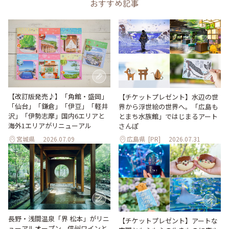
おすすめ記事
【改訂版発売♪】「角館・盛岡」
【チケットプレゼント】水辺の世
「仙台」「鎌倉」「伊豆」「軽井
界から浮世絵の世界へ。「広島も
沢」「伊勢志摩」国内6エリアと
とまち水族館」ではじまるアート
海外1エリアがリニューアル
さんぽ
宮城県
2026.07.09
広島県
[PR]
2026.07.31
長野・浅間温泉「界 松本」がリニ
【チケットプレゼント】アートな
ューアルオープン。信州ワインと