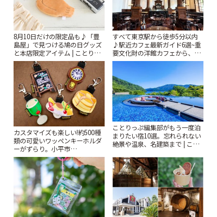
8月10日だけの限定品も♪「豊
すべて東京駅から徒歩5分以内
島屋」で見つける鳩の日グッズ
♪駅近カフェ最新ガイド6選~重
と本店限定アイテム | ことりっ
要文化財の洋館カフェから、改
ぷ
札すぐのレトロ喫茶まで~ | こと
りっぷ
ことりっぷ編集部がもう一度泊
カスタマイズも楽しい!約500種
まりたい宿10選。忘れられない
類の可愛いワッペンキーホルダ
絶景や温泉、名建築まで | こと
ーがずらり。小平市
りっぷ
「Kimamaya T&K」 | ことりっ
ぷ