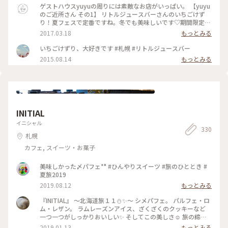
ゲストハウスyuyuの周りには素敵なお店がいっぱい。 【yuyu
のご近所さん その1】 リトルジュースバーさんのいちごけず
り！夏フェスで定番ですね。冬でも美味しいです♡期間限定メ
ニューも見逃せません😊 石蔵をリノベーションしており、建
2017.03.18
もっとみる
物もとっても素敵です。 #ご近所さん #いちごけずり #札幌
いちごけずり、大好きです #札幌 #リトルジュースバー
2015.08.14
もっとみる
INITIAL
イニシャル
330
札幌
カフェ, スイーツ・お菓子
美味しかった〆パフェ*° #ひんやりスイーツ #旅のひととき #
夏旅2019
2019.08.12
もっとみる
『INITIAL』 〜北海道旅１１⛄️✨〜 シメパフェ。 パルフェ・ロ
ム・レザン。 ラムレーズンアイス、ざくざくのクッキーなど
一つ一つがしっかりおいしい✨ そしてこの美しさ☺︎ 旅の締め
にぴったりのパフェでした。 #INITIAL #ことりっぷ北海道 #札
2019.01.13
もっとみる