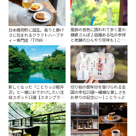
風鈴の音色に誘われて歩く夏の
日本橋兜町に誕生。香りと静け
鎌倉さんぽ♪由緒ある社の参拝
さに包まれるクラフトハーブテ
と老舗のひんやり甘味も | こと
ィー専門店「TYNK
りっぷ
Kabutocho」 | ことりっぷ
新しくなった「ことりっぷ軽井
切り絵の御朱印を受けられる全
沢」と一緒におでかけしたい注
国の寺社10選〜繊細な美しさを
目スポット13選【スタンプラリ
お参りの記念に〜 | ことりっぷ
ー開催中】 | ことりっぷ