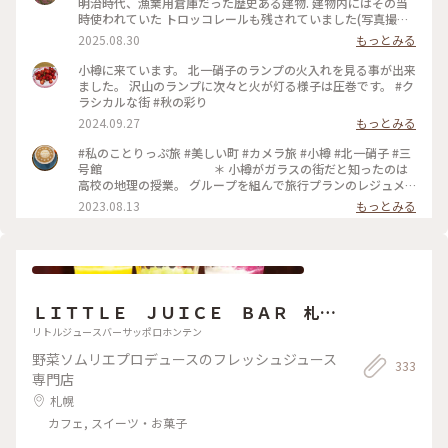
明治時代、漁業用倉庫だった歴史ある建物. 建物内にはその当
時使われていた トロッコレールも残されていました(写真撮り
忘れてますが😅) . ガラス製品もフロアごとにテーマ別の多彩な
2025.08.30
もっとみる
ガラスがそろっていました(こちらも写真無し💦) . 入り口近く
の北一ホールが目に止まり 並んでる人も少なかったので入っ
小樽に来ています。 北一硝子のランプの火入れを見る事が出来
て見ました. 入り口でショーケースの商品を見て 先にお会計を
ました。 沢山のランプに次々と火が灯る様子は圧巻です。 #ク
してセルフサービスで席を探します. 入った瞬間からほとんど
ラシカルな街 #秋の彩り
真っ暗で見えなかったのですが、だんだんと目が慣れてきて
2024.09.27
もっとみる
周りの幻想的な景色にうっとりでした✨ 私はミルクティソフト
主人はコーヒーフロートに. . 石造り倉庫を活用した167個の石
#私のことりっぷ旅 #美しい町 #カメラ旅 #小樽 #北一硝子 #三
油ランプの明かりが照らす幻想的な空間. 奥の席に着くと石油
号館 ＊ 小樽がガラスの街だと知ったのは
ランプの匂いがほんのり暖かく漂っていました. 周りの席は満
高校の地理の授業。 グループを組んで旅行プランのレジュメ
席に近かったですが、暗いので 全然気になりません. いつまで
を 提出しなさいと課題が出たんです🧐why❓ 友達と旅行先に選
2023.08.13
もっとみる
も眺めていたい風景でした. . 5枚目の写真は北一硝子1番奥の喫
んだのが北海道で 2月だったので札幌雪祭りをメインに日程を
茶スペースで 吊ってある浮き球が可愛いかったので. 📷
組みました⛄️ 今思えば、移動距離とかちゃんと調べたのか😅
2025.7.16 #ゆるり夏時間 #アートな景色 #旅の思い出 #北海道
確かニセコも行って、小樽も行ってという なかなかの強行スケ
#大好きな場所 #憧れの北の大地 #小樽 #北一硝子三号館 #北一
ジュールを組んだ記憶😂 その時も『小樽でガラス細工のお土
ホール #幻想的な空間 #浮き球 #ミルクティーソフト #ランプ #
産を購入』と 当時から好きだった🥰 ＊ メ
石油ランプ #167個 #石造り倉庫
ルヘン交差点から堺町通りは観光客の波。 その賑わいの中に
ＬＩＴＴＬＥ ＪＵＩＣＥ ＢＡＲ 札幌
身を置くだけで ワクワクが止まらない✨ 元はニシン漁の倉庫
の建物、漁に使うブイ（浮き玉）造りからガラス製品が盛んに
本店
リトルジュースバーサッポロホンテン
なった事。 歴史あってこそ 今の賑わいがここにあるんですね
野菜ソムリエプロデュースのフレッシュジュース
😌 ＊ お目当ての林檎🍎は迷う事なく 2色
333
❤️🤍イロチ買いです😍✨ 私の『ガラス林檎コレクション』が増
専門店
えました✨
札幌
カフェ, スイーツ・お菓子