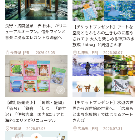
長野・浅間温泉「界 松本」がリニ
【チケットプレゼント】アートな
ューアルオープン。信州ワインと
空間ともふもふの生きものに癒や
音楽に浸るエレガントな湯宿へ
されて♪ 大人も楽しめる神戸の水
族館「átoa」と周辺さんぽ
長野県
[PR]
2026.08.05
兵庫県
[PR]
2026.08.07
【改訂版発売♪】「角館・盛岡」
【チケットプレゼント】水辺の世
「仙台」「鎌倉」「伊豆」「軽井
界から浮世絵の世界へ。「広島も
沢」「伊勢志摩」国内6エリアと
とまち水族館」ではじまるアート
海外1エリアがリニューアル
さんぽ
宮城県
2026.07.09
広島県
[PR]
2026.07.31