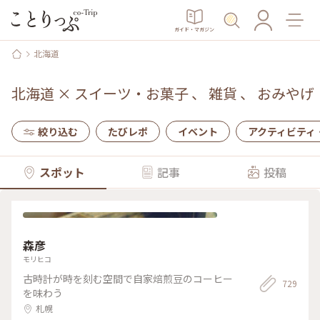
ガイド・マガジン
北海道
北海道
×
スイーツ・お菓子
、
雑貨
、
おみやげ
絞り込む
たびレポ
イベント
アクティビティ
スポット
記事
投稿
森彦
モリヒコ
古時計が時を刻む空間で自家焙煎豆のコーヒー
729
を味わう
札幌