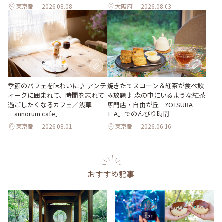
東京都
2026.08.08
大阪府
2026.08.03
季節のパフェを味わいに♪ アンテ
焼きたてスコーン＆紅茶が食べ飲
ィークに囲まれて、時間を忘れて
み放題♪ 森の中にいるような紅茶
過ごしたくなるカフェ／浅草
専門店・自由が丘「YOTSUBA
「annorum cafe」
TEA」でのんびり時間
東京都
2026.08.01
東京都
2026.06.16
おすすめ記事