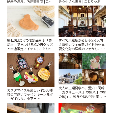
絶景や温泉、名建築まで | こと
会う小さな世界 | ことりっぷ
りっぷ
8月10日だけの限定品も♪「豊
すべて東京駅から徒歩5分以内
島屋」で見つける鳩の日グッズ
♪駅近カフェ最新ガイド6選~重
と本店限定アイテム | ことりっ
要文化財の洋館カフェから、改
ぷ
札すぐのレトロ喫茶まで~ | こと
りっぷ
大人の工場見学へ、愛知・岡崎
カスタマイズも楽しい!約500種
「カクキュー八丁味噌(八丁味噌
類の可愛いワッペンキーホルダ
の郷)」。試食や買い物も楽しみ
ーがずらり。小平市
♪ | ことりっぷ
「Kimamaya T&K」 | ことりっ
ぷ