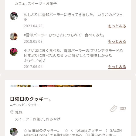
カフェ, スイーツ・お菓子
久しぶりに雪印パーラーに行ってきました。 いちごのパフェ
🍓
2023.04.20
もっとみる
#雪印パーラー ひつじ☆につられて…食べてみた。
2018.05.03
もっとみる
小さい頃に良く食べた、雪印パーラーの プリンアラモード🍮
何年ぶりに食べたんだろう🤔 懐かしくて美味しかった
♪(๑ᴖ◡ᴖ๑)♪
2017.06.04
もっとみる
日曜日のクッキー。
ニチヨウビノクッキー
382
札幌
スイーツ・お菓子, おみやげ
☆ 日曜日のクッキー。 ☆ 〈 otonaクッキー 〉 SALON
adam et rope' でも取り扱いのある 「日曜日のクッキー。」