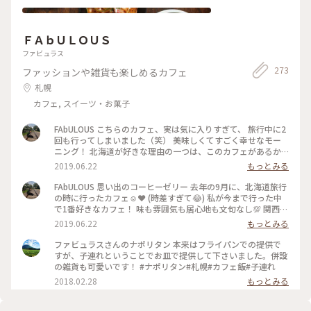
インとパフェもよし。 贅沢です。 お店の雰囲気は、モダンな
和。畳の席とカウンターがあります。 火〜木/日は24:00まで、
金土は26:00までです。 ちょっと帰るには名残惜しい夜、シメ
ＦＡｂＵＬＯＵＳ
はラーメンではなく、パフェ。さっぽろっこあるあるです♡
http://pf-sati.com #北海道 #札幌 #シメパフェ #スイーツ #ソ
ファビュラス
フトクリーム #ソルベ #ムース #アイスクリーム #佐藤 #和スイ
273
ファッションや雑貨も楽しめるカフェ
ーツ
札幌
カフェ, スイーツ・お菓子
FAbULOUS こちらのカフェ、実は気に入りすぎて、 旅行中に2
回も行ってしまいました（笑） 美味しくてすごく幸せなモー
ニング！ 北海道が好きな理由の一つは、このカフェがあるか
ら だったりする☺️💗 #北海道カフェ #札幌カフェ
2019.06.22
もっとみる
FAbULOUS 思い出のコーヒーゼリー 去年の9月に、北海道旅行
の時に行ったカフェ☺︎❤︎ (時差すぎて😂) 私が今まで行った中
で1番好きなカフェ！ 味も雰囲気も居心地も文句なし💯 関西に
もこんなカフェできてほし〜〜〜 #北海道カフェ #札幌カフェ
2019.06.22
もっとみる
ファビュラスさんのナポリタン 本来はフライパンでの提供で
すが、子連れということでお皿で提供して下さいました。併設
の雑貨も可愛いです！ #ナポリタン#札幌#カフェ飯#子連れ
2018.02.28
もっとみる