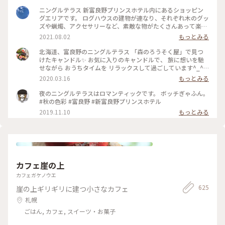
ニングルテラス 新富良野プリンスホテル内にあるショッピン
グエリアです。 ログハウスの建物が連なり、それぞれ木のグッ
ズや蝋燭、アクセサリーなど、素敵な物がたくさんあって楽し
いです♪ #ニングルテラス #新富良野プリンスホテル #富良野
2021.08.02
もっとみる
#北海道
北海道、富良野のニングルテラス 「森のろうそく屋」で見つ
けたキャンドル✨ お気に入りのキャンドルで、 旅に想いを馳
せながら おうちタイムを リラックスして過ごしています^_^ #
北海道 #富良野 #ニングルテラス #森のろうそく屋 #キャンド
2020.03.16
もっとみる
ル #メルヘン #旅の思い出 #憧れの地
夜のニングルテラスはロマンティックです。 ボッチぎゃふん。
#秋の色彩 #富良野 #新富良野プリンスホテル
2019.11.10
もっとみる
カフェ崖の上
カフェガケノウエ
625
崖の上ギリギリに建つ小さなカフェ
札幌
ごはん, カフェ, スイーツ・お菓子