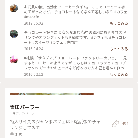
お花見の後、出勤までコーヒータイム。 ここでコーヒーは初
めてだったけど、 チョコレート付くなんて嬉しいな♡ #カフェ
#miicafe
2017.05.02
もっとみる
チョコレート好きには 有名なお店 街中の路地にある専門店 ド
リンクやオランジェットもお勧めです。 #カフェ部 #チョコレ
ート #スイーツ #カフェ #専門店
2016.04.24
もっとみる
#札幌 「サタディズ チョコレート ファクトリー カフェ」 一見
するとコーヒーのようですが こちらはチョコ ラテとチョコプ
レッソ☕️ ガーナやキューバなど好みのカカオ豆を選んで作って
もらえる濃厚なチョコドリンク❤️ カカオってすごい！ 一口飲
2016.02.12
もっとみる
むごとに元気になる‼︎ バレンタインにもおすすめのチョコレー
ト専門店の素敵なカフェ♪ #チョコレート
雪印パーラー
ユキジルシパーラー
特大サイズのジャンボパフェは10名前後でチャ
454
レンジしてみて
札幌