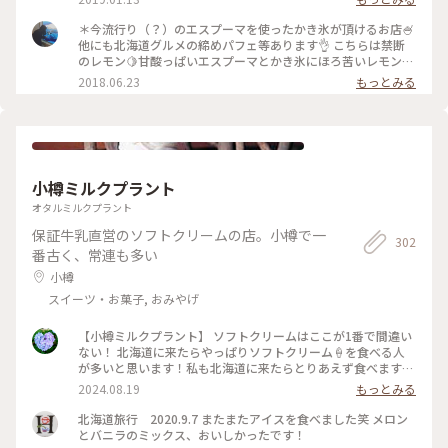
幌 #夜パフェ #北海道冬旅
＊今流行り（？）のエスプーマを使ったかき氷が頂けるお店🍧
他にも北海道グルメの締めパフェ等あります👌 こちらは禁断
のレモン🍋甘酸っぱいエスプーマとかき氷にほろ苦いレモンの
砂糖漬けがたまらない一品です😍 ¥1000（税込かわかりませ
2018.06.23
もっとみる
ん💦） #かき氷#エスプーマ#レモン#🍋#イニシャル札幌#北海
道#札幌
小樽ミルクプラント
オタルミルクプラント
保証牛乳直営のソフトクリームの店。小樽で一
302
番古く、常連も多い
小樽
スイーツ・お菓子, おみやげ
【小樽ミルクプラント】 ソフトクリームはここが1番で間違い
ない！ 北海道に来たらやっぱりソフトクリーム🍦を食べる人
が多いと思います！私も北海道に来たらとりあえず食べます
（笑） いろんなお店があって、運河沿いの堺町にはいろんな種
2024.08.19
もっとみる
類のソフトクリーム🍦がありますが・・・！駅からは少し離れ
ているけれど！ここで食べてみてほしいです🙌 小樽ミルクプ
北海道旅行 2020.9.7 またまたアイスを食べました笑 メロン
ラントは夏限定のソフトクリーム専門店！小樽市民は昔からこ
とバニラのミックス、おいしかったです！
こでソフトクリームを食べるそう。舌のこえた小樽市民が言う