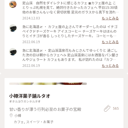
定山渓 自然をダイレクトに感じるカフェ ◼︎カフェ崖の上 こ
とりっぷ札幌を見て、絶対行きたかったカフェへ 平日15:30頃
他のお客さんもいなく貸切状態 足元のガラスから真下を流れ
る清流が眺められる席を選び、川のせせらぎと(実際は前日の
2024.12.03
もっとみる
雨のせいか結構激しい流れ)静かな店内に流れる音楽に癒し𓅨
リスとか会いたかった🐿️💕 コーヒーもケーキも美味しくっ
急に北海道🛫 ・ カフェ崖の上さんでオーダーしたのは イチゴ
て、また色んな季節も感じたい素敵なお店でした！ #ベストト
ベイクドチーズケーキ アイスコーヒー チーズケーキはほんの
リップ2024 #北海道 #札幌 #定山渓
りとイチゴが香る しっとりしたチーズケーキ。 コーヒーもス
ッキリとした軽いコーヒーで 朝にはピッタリでした☺️ ・ #ア
2022.06.19
もっとみる
ートみたいな景色 #Myことりっぷ #カフェ崖の上 #定山渓 #定
山渓温泉
急に北海道🛫 ・ 定山渓温泉花もみじさんでゆっくりと 過ごし
た次の日は朝からカフェへ☕ 定山渓温泉にはお洒落なパン屋さ
んやジェラート カフェもあります。 私が訪れたのは『カフェ
崖の上』さん。 本当に崖の上に建ってまーす！ちょっと怖
2022.06.19
もっとみる
い。 店内は静かなボサノヴァが流れ、コーヒーの 良い香りが
漂っていて癒やされます❤️ ・ #アートみたいな景色 #Myこと
りっぷ #定山渓 #定山渓温泉 #カフェ崖の上
小樽洋菓子舗ルタオ
オタルヨウガシホルタオ
565
甘い香りが漂う行列必至のお菓子の宮殿
小樽
カフェ, スイーツ・お菓子