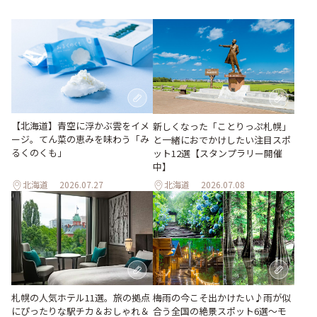
【北海道】青空に浮かぶ雲をイメ
新しくなった「ことりっぷ札幌」
ージ。てん菜の恵みを味わう「み
と一緒におでかけしたい注目スポ
るくのくも」
ット12選【スタンプラリー開催
中】
北海道
2026.07.27
北海道
2026.07.08
梅雨の今こそ出かけたい♪雨が似
札幌の人気ホテル11選。旅の拠点
合う全国の絶景スポット6選～モ
にぴったりな駅チカ＆おしゃれ＆