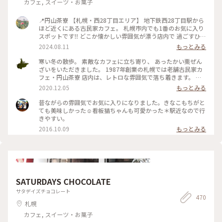
カフェ, スイーツ・お菓子
📍円山茶寮 【札幌・西28丁目エリア】 地下鉄西28丁目駅から
ほど近くにある古民家カフェ。 札幌市内でも1番のお気に入り
スポットです‼︎ どこか懐かしい雰囲気が漂う店内で 過ごすひと
ときが大好きです☺️ 夏は風鈴の音を聴きながら美味しい 甘味
2024.08.11
もっとみる
とお茶をいただくのが至高です🎐 札幌を訪れると必ず立ち寄
りたくなる場所です‼︎
寒い冬の散歩。 素敵なカフェに立ち寄り、 あったかい栗ぜん
ざいをいただきました。 1987年創業の札幌では老舗古民家カ
フェ・円山茶寮 店内は、レトロな雰囲気で落ち着きます。 ぽ
ってりとしたぜんざいは、お椀にたっぷり。 甘さ控えめなの
2020.12.05
もっとみる
で、箸休めのお漬物と一緒に 最後まで美味しく頂きました😊
人気のいちごぜんざいや抹茶ぜんざい、鍋焼きうどんなどお食
昔ながらの雰囲気でお気に入りになりました。きなこもちがと
事も気になりました。 またのお楽しみに❣️ #ことりっぷ北海道
ても美味しかった☺︎看板猫ちゃんも可愛かった＊駅近なので行
#冬を味わう #札幌 #古民家カフェ #ぜんざい #レトロ
きやすい。
2016.10.09
もっとみる
SATURDAYS CHOCOLATE
サタデイズチョコレート
470
札幌
カフェ, スイーツ・お菓子