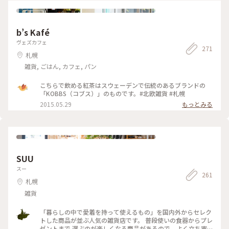
b’s Kafé
ヴェズカフェ
271
札幌
雑貨, ごはん, カフェ, パン
こちらで飲める紅茶はスウェーデンで伝統のあるブランドの
「KOBBS（コブス）」のものです。#北欧雑貨 #札幌
2015.05.29
もっとみる
SUU
スー
261
札幌
雑貨
「暮らしの中で愛着を持って使えるもの」を国内外からセレク
トした商品が並ぶ人気の雑貨店です。 普段使いの食器からプレ
ゼントまで 選ぶのが楽しくなる商品があるので、よく立ち寄