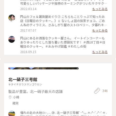
可愛らしいパッケージや独特のネーミングがついたサクサクの
美味しいクッキー♡ 頂いたのはオトナクッキーなので、甘い
2022.03.14
もっとみる
系では無くお酒にも合うクッキー。 〈 眠れぬ夜の黒胡椒
チーズ 〉 〈 夢見るスペキュロス 〉 〈 星降る空のオリ
円山カフェ＆雑貨屋めぐり② こちらもことりっぷで知ったお
ーブ 〉 3種あるので楽しみに頂きたいと思います！ #クッキ
店《日曜日のクッキー。》☺︎ ないしょ話の抹茶チョコ、ごめ
ー #日曜日のクッキー #北海道 #オトナクッキー
んねのティラミス、さみしがり屋のストロベリー、夕暮れキャ
ラメルを買いました♪ ずらっと並んだかわいい名前のクッキ
2017.07.07
もっとみる
ーたちは選んでる時間も幸せでした♡ #北海道 #わたしの街 #
カフェ #クッキー #おみやげ
円山にあるお洒落なクッキー屋さん。 イートインコーナーも
ありゆったりとした落ち着いた雰囲気です！ ＃西18丁目＃日
曜日のクッキー。＃おみやげ図鑑 ＃わたしの街
2016.09.15
もっとみる
北一硝子三号館
キタイチガラスサンゴウカン
346
製品が豊富。北一硝子最大の店舗
小樽
雑貨
憧れの北の大地𑁍𓏸 𓈒𓂃㊴ . 北一硝子三号館ﾟ･*:.｡.＊.:*･ﾟ.:*･ﾟ＊ .