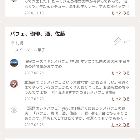
ってきました！ たーくさんの種類の中から迷って迷って、 海
る #札幌 #スイーツ #穴場スポット #夏 #ことりっぷ旅2024 #
老カツ、牛たんシチュー、黒毛和牛カレー、ずんだホイップ、
小樽駅 #花園
クリーミースイートポテトを購入♪ まずパンがふわっふわで
2016.11.19
もっとみる
おいしい〜♡ 海老カツは冷めててもサクサクぷりぷり♡ 大好
きなずんだホイップは幸せすぎてニヤニヤしながら食べました
♡ 通って全部の味制覇したい〜！！ #北海道 #コッペパン
パフェ、珈琲、酒、佐藤
277
札幌
スイーツ・お菓子
満喫コース？ #シメパフェ #札幌 マツコで話題のお店💓 平日早
めの時間帯がおすすめ
2017.08.26
もっとみる
北海道ではシメパフェという素敵な文化があるらしい。夜遅く
までやっているカフェがたくさんありました。お酒も飲めちゃ
うんですよね。 #北海道 #すすきの #シメパフェ #佐藤
2017.03.28
もっとみる
【話題のシメパフェ】yuyuの1番近くにあるシメパフェのお
店、「パフェ、珈琲、酒、佐藤」。狸小路1丁目にひっそりと
あります。開店して1年ほどですが、夜遅くてもいつも多くの
お客さんで賑わっています。 アイスクリームや焼き菓子などす
2017.03.26
もっとみる
べて自家製、組み合わせもまるで魔法（枝豆ムースと梅ソルベ
の組み合わせなど！）。写真は、塩キャラメルとピスタチオで
す。 ネルドリップの珈琲とパフェもよし。 スパークリングワ