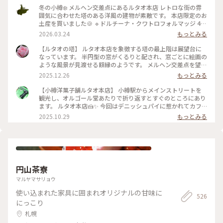
冬の小樽❄️ メルヘン交差点にあるルタオ本店 レトロな街の雰
囲気に合わせた塔のある洋風の建物が素敵です。 本店限定のお
土産を買いました🍪 🔹ドルチーナ・クワトロフォルマッジ 4種
のチーズとはちみつを練り込んだ生地に つぶつぶチーズを閉
2026.03.24
もっとみる
じ込めたザクザク食感のクッキー 🔹ルボンフィナンシェ コク
のあるバターの風味にバニラの香り、焼き立てならではのサク
【ルタオの塔】 ルタオ本店を象徴する塔の最上階は展望台に
ッとした食感がとっても美味しい 2024年秋にオープンした運
なっています。 半円型の窓がくるりと配され、窓ごとに絵画の
河プラザ店（4枚目） ルタオ初のバーやカフェも併設されてい
ような風景が見渡せる額縁のようです。 メルヘン交差点を望む
ます。 次はこちらの店舗へも行ってみたいと思います💓
窓からはノスタルジックな光景、小樽の山なみ、そして海。一
2025.12.26
もっとみる
2025.1.27撮影 #ことりっぷ北海道 #小樽 #レトロな街 #冬の北
周でいろんな小樽の風景を楽しむ贅沢。 私のお気に入りは、
海道 #雪の散策路 #限定スイーツ #おみやげ図鑑 #ルタオ #おや
海が見える窓。 小樽の青い海と青い空が思い出になりまし
【小樽洋菓子舗ルタオ本店】 小樽駅からメインストリートを
つ時間
た。 展望台への螺旋階段も素敵。壁を飾るのは、ルタオの歴
観光し、オルゴール堂あたりで折り返すとすぐのところにあり
史を物語るフォトやイラストでした。 誰でも自由に立ち寄れ
ます。 ルタオ本店🍰✨ 今回はデニッシュパイに惹かれてカフ
る、というのもうれしいですね♪ 1Fには見たこと聞いたこと
ェ利用☕️ 冷めてもパリパリなデニッシュパイ、アップルパイは
2025.10.29
もっとみる
食べたことのあるルタオスイーツが並ぶショップ。 2Fには、
思ったよりあっさりとしていて重くなく軽々食べられます🍎🍏
ここでしか食べられないスイーツも！ オタルといえばルタオ
イートイン限定の生フロマージュデニッシュはクリームを沢山
♡だもね #ことりっぷと一緒 #ことりっぷ小樽
使っていますがこちらも食べやすかったです！ さらにセット
ドリンクもコーヒーだけでなく美瑛の牛乳やショコラミルク、
夕張メロンソーダと北海道らしくて素敵🥤 店内はこじんまり
していますが結構席数があり、柱にはフォトスポットもありま
円山茶寮
した。 １つからテイクアウトも可能なので食べ歩きに良さそ
う。 #北海道グルメ #小樽グルメ #小樽カフェ #小樽といった
マルヤマサリョウ
らルタオ #デニッシュパイ #フロマージュ #アップルパイ #夕
使い込まれた家具に囲まれオリジナルの甘味に
張メロンソーダ #人気店 #パイ
526
にっこり
札幌