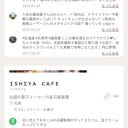
ります。 この日も素敵な出会いが！！ 素敵ユーザーさんの投
2023.03.24
もっとみる
稿で気になっていた 「cogu no mori 」のツリーに出会えまし
た🌲 ２種類ありましたが、また出会えますように・・と 1本の
人気の雑貨屋さんSUUさんへ…🌱 店内は、ドライフラワーや素
ツリーをお家のリビングに💓 こちらの大通西16丁目店は、大
敵な雑貨がいっぱいで キュンキュンが止まらない💘 1枚目は、
通公園からもちょっと外れていますが、札幌駅のステラプレイ
素敵ユーザーさんがメタセコイアの森で 撮っていた cogu no
ス店もあります。 #ことりっぷ北海道 #札幌 #雑貨 #円山散歩 #
moriのミニツリー🌲 1本ずつ木工職人さんが丁寧に1人で作ら
2023.03.22
もっとみる
楽しい時間 #私のことりっぷ旅 #Myことりっぷ #セレクトショ
れているツリーだそうです❣️ 細かい部分まで、丁寧に作られて
ップ #西18丁目界隈 #素敵な出会い #お友だちと再会 #プレゼ
いて…とっても美しい✨✨✨ 前回入荷した時も、お客さんが並
#北海道 #札幌市 #雑貨屋 ここの横を通るだけでワクワク❤️し
ント探し
んだそうで… 入荷しても 即 売り切れたそうですよ‼️ たまたま
ちゃうお店『SUU』 北欧系雑貨や食器など取り扱うお店で、店
あったのは、奇跡かもと…🫢✨✨ かなり人気のツリーなので 私
内のディスプレイもとても素敵で参考になります♪ 円山界隈
も買おうかと かなり迷いましたが… なんせ家には、くまたん
は、やっぱり洒落てるお店が多い♪ じゃ、したっけぇ〜(*˙꒳
2017.08.03
もっとみる
がたくさん居るので 帰るまでに悩んで それでも欲しかったら
˙*)‧⁺✧︎*
買おうと 思ってましたが… 結局行けませんでした💦 今になっ
て…買っておけば良かった😥💦と後悔してます😭💦 とにかく
ときめく物がいっぱいでした✩.*˚ 札幌へ行かれた際には、是非
おすすめしますよ❣️ 2023.3.3 #私のことりっぷ旅 #Myことりっ
ぷ #花だより #北海道 #札幌 #楽しい時間 #雑貨 #ワクワクドキ
ＩＳＨＩＹＡ ＣＡＦＥ
ドキ #SUU #久しぶりの再会 #ありがとうございます #円山散
策 #人気の雑貨屋さん #kogunomori #ミニツリー #ドライフ
イシヤカフェ
ラワー
248
北国の菓子メーカーの星石屋製菓
札幌
カフェ, スイーツ・お菓子
白い恋人でおなじみの石屋製菓がやってるカフェ。生クリーム
たっぷりです😊