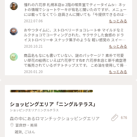
な場所でした🧸 📷2025.08.07 #一人旅#夏旅#ゆるり夏時間#北
憧れの六花亭 札幌本店❄️ 2階の喫茶室でティータイム☕️✨ ネッ
海道#函館市#函館#函館駅#ベイエリア#金森赤レンガ倉庫#赤
トの情報でショートケーキが有名と聞いたのですが、メニュー
レンガ倉庫#函館煉瓦工場#金森赤レンガ倉庫店#赤瓦#コース
には載ってなくて💦 店員さんに聞いても「今提供できるのは
ター#アロマ#アロマグッズ#香り#旅の思い出#ハンドメイドア
メニューにあるものだけです」と言われたのでプディングケー
2022.07.06
もっとみる
クセサリー#アクセサリー#ハンドメイド#ガラス製品#食器#函
キにしてみました🍮 しっかりとした固めプリンが食べ応えバ
館限定#お土産#ことりっぷ函館#ひとり旅日記🕊️
ツグン😋 やっぱり六花亭はプリンも美味しい💕 喫茶室を満喫
おやつタイムに、ストロベリーチョコレート🍓 マイルドなミ
することができて良かったのですが、店舗限定のマルセイアイ
ルクチョコでコーティングされた、サクサクした食感の ドラ
スサンドは喫茶室の順番待ちをしなくてもコーヒースタンドで
イストロベリー🍓 スナック菓子のような 軽い感覚の スイーツ
いただけたので、そっちでもよかったかもなんて思ったり😅 1
です♬ ミルクチョコレートの甘味といちごの酸味が 程良く美
2020.10.21
もっとみる
階ではお土産などの商品が販売されていました🎁 人気のお菓
味しい✨ お馴染みの 花柄のパッケージ。 北海道が拠点の 六花
子もバラで売られているので好きな数だけ買えて便利♪ 私は
亭。 立ち寄った近くのスーパーで見つけて買いました😊 期間
商品名もなにも書いていない、謎のパッケージ？ 素朴で可愛
自宅に配送してもらうことにして、細かい個数で注文させても
限定なので、見つけてラッキーでした♡ #スイーツ #おみやげ
い草花の絵柄といえば六花亭ですね❣️ 六花亭本店と新千歳空港
らいました😊 ポテトチップス以外はどれでも帯広の工場から
#チョコレート #ストロベリーチョコレート #北海道 #六花亭 #
で販売されているポテトチップスです。 こめ油を使用して揚げ
直送してもらえるようです🚛 後日、ギッシリと箱詰めされた
わたしの街 #北海道フェア #近所のスーパーで見つけた #こと
ているからか、 さくっと軽い食感。 アメリカンなポテトチッ
2020.01.20
もっとみる
お菓子がクール便で届きました😆 こんなにあったら当分お菓
りっぷ東京
プスと比べて ふわっと空気を含むえびせんのような感じがし
子には困らないって思ってたのに…あっという間にほとんどな
ます。 北海道の“いも”味を感じるうす塩の味付け。 年に一度
くなっちゃったなぁ😅 クリームを挟んだパイの「いつか来た
は札幌からやってくる親戚一同のお土産に入っていました。
道」と、餅入り最中の「ひとつ鍋」がお気に入りでした💕 #札
お子たちをディズニーランドに送迎したり“親戚の姉ちゃん”頑
幌 #六花亭 #プリン #北海道土産 #Myことりっぷ
張ったごほうび♪ #北海道 #札幌 #六花亭 #空港 #おみやげ #手
土産 #帰省 #冬のおでかけ
ショッピングエリア「ニングルテラス」
ショッピングエリアニングルテラス
676
森の中にあるロマンチックショッピングエリア
富良野・美瑛
雑貨, ごはん