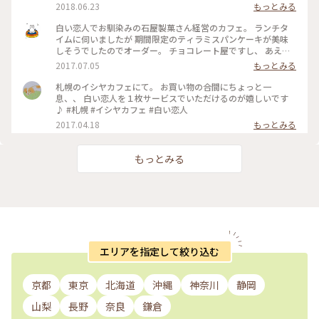
2018.06.23
もっとみる
白い恋人でお馴染みの石屋製菓さん経営のカフェ。 ランチタ
イムに伺いましたが 期間限定のティラミスパンケーキが美味
しそうでしたのでオーダー。 チョコレート屋ですし、 あえて
ドリンクはアイスショコラにしました。 エスプレッソも付い
2017.07.05
もっとみる
ていて、大人の味でした(^ ^) 食べきれなかったけど💧 #パンケ
ーキ #ティラミスパンケーキ
札幌のイシヤカフェにて。 お買い物の合間にちょっと一
息、、 白い恋人を１枚サービスでいただけるのが嬉しいです
♪ #札幌 #イシヤカフェ #白い恋人
2017.04.18
もっとみる
もっとみる
エリアを指定して絞り込む
京都
東京
北海道
沖縄
神奈川
静岡
山梨
長野
奈良
鎌倉