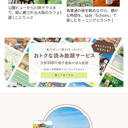
公園ビューから川床テラスま
青葉通の緑を眺めながら、静か
で。緑に癒される大阪のカフェ5
な時間を。仙台「Echoes」で
選 | ことりっぷ
楽しむモーニングとランチ | こ
とりっぷ