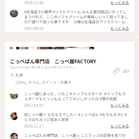
2020.11.26
もっとみる
間違いなく美味しいソフトクリーム🍦ぜひ食べてほしい！！
私はやっぱり王道北海道ミルク味！他のお店よりレギュラーで
#北海道 #小樽市 #ソフトクリーム みんな運河周辺に行ってし
もちょっと背丈のあるソフトクリーム🍦コーンの中までしっか
まうけれど、ここのソフトクリームが美味しいって知ってまし
り詰まってます！ソフトクリームの美味しさはもう「他のお店
た⁉️ 調べて知った事ですが… 小樽は北海道のアイスクリーム発
のより美味しい」としか表せませんが、とりあえず美味しい笑
祥の地らしいのですが、歴史的建造物にも指定されている店舗
2017.08.03
もっとみる
種類はものすごくたくさんあり、 【サイズ】 ・レギュラー ・
らしいですよ♪ 小樽は坂の街ですから、ここに行くなら車で
ロング ・ジャンボ ・NYジャンボ の4種類！レギュラーでも十
行った方がいいかも…
分高さあるので、NYジャンボは一人ではむりです笑 あと倒れ
ますのでお気をつけください笑 【味】 ・バニラ ・チョコ ・チ
ョコマーブル ・ストロベリー ・ストロベリーマーブル ・巨峰
・ヨーグルト ・巨峰ヨーグルト ・夕張メロン ・北海道ミルク
・夕張メロンと北海道ミルク そしてレインボーソフト🌈もあ
こっぺぱん専門店 こっぺ屋FACTORY
ります笑 よくレインボーでジャンボサイズを注文している外
コッペパンセンモンテンコッペヤファクトリー
国人を目撃します笑 迷った人は夕張メロンと北海道ミルクを
283
おすすめします♡北海道でしか食べられないマーブルです✨️ お
札幌
店の中には席もあるので座って食べられます。 駐車場も裏にあ
ごはん, カフェ, スイーツ・お菓子
るので車を停めることもできますが、混んでるときは店の前ま
でびっしり車が停まってます。 お店はどれだけ混んでいてもお
こっぺ屋にあった、いちごホイップカスタード ホイップもカ
店のスタッフの手際がいいので並びません笑ソフトクリーム作
スタードもどっいも入ってておいしかった😋 #春の気配
るの、超早いです笑さすが専門店！ なので、会計してる間に
出来上がるので、回転が早い！ 営業は4月から11月までです。
2017.03.03
もっとみる
お店のホームページはないし、インスタグラムはお店の写真ば
かりなのでどんなソフトクリームか気になる方は「#小樽ミル
初こっぺ屋🌞 もちもちでした〜 #こっぺぱん #もちもち #とろ
クプラント」で検索してください！ 私は暑い日に行ったので
とろはちみつと粒あん抹茶
ソフトクリームをもらってすぐソフトクリームが溶け出したの
2016.11.27
もっとみる
で写真は撮れませんでした😭 ぜひ美味しいソフトクリームを
食べてみてください♪ #北海道 #小樽 #小樽ミルクプラント #
こっぺぱんの専門店、こっぺ屋☺︎ ことりっぷの記事を見て行
小樽ソフトクリーム #ソフトクリーム #ミルクプラント #おた