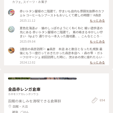
カフェ, スイーツ・お菓子
赤いトタン屋根の二階建て、佇まいも店内も雰囲気抜群のカフ
ェ☕️ コーヒーもシブーストもおいしくて癒しの時間🤍 #森彦
2025.11.12
もっとみる
夏色北海道🌿 …猫のしっぽのようにくねくねと 細い遊歩道の
先にある 赤いトタン屋根の二階建て。 蔦の絡まるゆかしい佇
まい…hpより 通りから一本入った路地裏、、こんなところ
に？ 蔦と白い暖簾と 赤い屋根と。 〈木造民家コーヒーの店〉
2025.09.04
もっとみる
「森彦」さんは ひっそりと。 1996年に建てられた 小さな小さ
な木造民家から MORIHIKO.のストーリーが始まった、という
2度目の森彦訪問𓅪 ◼︎森彦 本店 あと数日となった札幌旅 最
本店。 さすがの人気店、お待ちの方たちが 途切れない。 そろ
後にもう一度行っておきたかった森彦本店へ ・森の雫 ・ガト
そろ西に傾く日差しの 一階のテーブル席で ガトーフロマージ
ーフロマージュ 前回訪問した時に、次はあの席に座れたらい
ュ、アイスグリーンティー シブースト、森の雫（オリジナル
いなと思っていた窓際の席に座ることができました♡ まだ2回
2024.12.02
もっとみる
ブレンド）を。。 改装に 足掛け3年の時間を要したという 余
目なのに私にとって最高に特別なお店 時計の秒針の音も 店員
計なモノの無い、古くひなびた空気感の中 余計な音の無い、
さんのコーヒーを用意してくれている音も 匂いも 窓から眺め
静かな午後のひととき。。 ・ 二階の席も気になる、、ﾁｮｯﾄ残
る通りの景色も 全てが心地良い ここにしかない何かがあるん
念。苦笑 （撮影は手元のみ） #夏色北海道#札幌#森彦本店#木
だろうな (coffee & something) ガトーフロマージュもほんの
造民家コーヒーの店#レトロ喫茶#札幌カフェ#ゆるりカフェ時
り塩気が効いてて、森の雫と一緒に頂くと美味しさ一層でした
間#ゆるりｼﾆｱ旅#ゆるり夏時間
♡ また来るね〜𓅯 #北海道 #札幌 #円山公園#森彦
金森赤レンガ倉庫
カネモリアカレンガソウコ
694
函館の楽しみを満喫できる倉庫群
函館・大沼
雑貨, ごはん