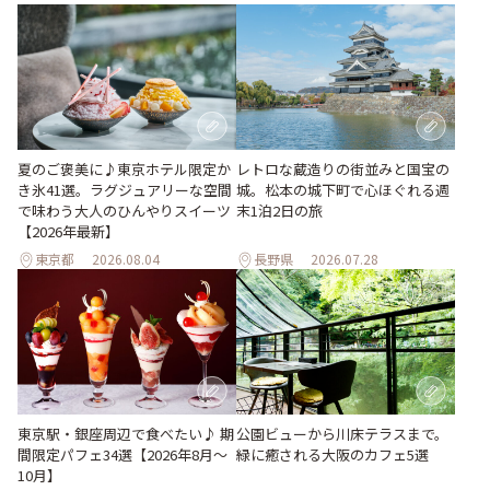
夏のご褒美に♪東京ホテル限定か
レトロな蔵造りの街並みと国宝の
き氷41選。ラグジュアリーな空間
城。松本の城下町で心ほぐれる週
で味わう大人のひんやりスイーツ
末1泊2日の旅
【2026年最新】
東京都
2026.08.04
長野県
2026.07.28
東京駅・銀座周辺で食べたい♪ 期
公園ビューから川床テラスまで。
間限定パフェ34選【2026年8月～
緑に癒される大阪のカフェ5選
10月】