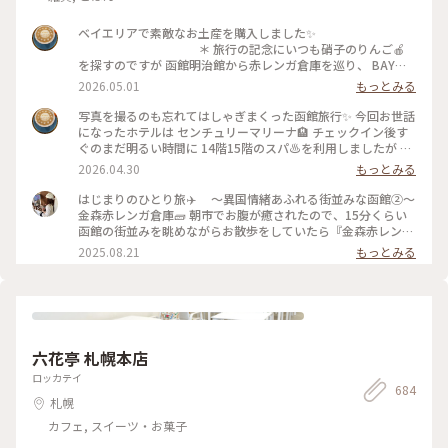
ベイエリアで素敵なお土産を購入しました✨
＊ 旅行の記念にいつも硝子のりんご🍎
を探すのですが 函館明治館から赤レンガ倉庫を巡り、 BAYは
こだて内、瑠璃工房さんで すり硝子とレースのりんごオブジ
2026.05.01
もっとみる
ェに出会いました✨ お隣りのフクロウ🦉さんは 先日、小岩井
農場で出会いましたが、函館にも居ました😁
写真を撮るのも忘れてはしゃぎまくった函館旅行✨ 今回お世話
＊ そして、赤レンガ倉庫柄のポーチも🎵
になったホテルは センチュリーマリーナ🏨 チェックイン後す
初日に気になって見てたのですが購入には至らず… 次の日にな
ぐのまだ明るい時間に 14階15階のスパ♨️を利用しましたが 眺
り、やっぱり欲しい✨と 再びベイエリアへ🤪 買わなかったら
めがサイコーでした🤗 15階の開放感溢れる露天風呂に、14階
2026.04.30
もっとみる
きっと後悔してた💦 そのくらいお気に入りになりました✨
のあつ湯は まだ肌寒い函館の春を歩いた体をしっかりほぐし
＊ 写真たてに入れてあるのは センチュリ
て😌 海や函館山を眺めながらの♨️至福✨ 夜は館内のジンギス
はじまりのひとり旅✈️ 〜異国情緒あふれる街並みな函館②〜
ーマリーナのお土産屋さんで購入したポストカードです。 お部
カン料理のお店を利用しました。 個室で楽しめるのでお酒🍻
金森赤レンガ倉庫🧱 朝市でお腹が癒されたので、15分くらい
屋の一角が函館になりました✨ ＊ #ちいさ
も進みます⤴︎⤴︎ チェックイン前に金森赤レンガ倉庫のビアホ
函館の街並みを眺めながらお散歩をしていたら『金森赤レンガ
な列車旅
ールで すでに2杯飲んでいましたが🤣 そして、噂に名高いセン
倉庫』に到着🗽 港に並ぶ赤レンガの倉庫は明治時代に建造さ
2025.08.21
もっとみる
チュリーマリーナの朝食✨ 端から端まで見れないほどのものす
れ、歴史を感じさせられる外観と「函館ヒストリープラザ」
ごい種類の多さ！ 朝から海鮮丼の贅沢バイキングに感服です
「金森洋物館」「BAYはこだて」の３つのエリアにそれぞれの
🙏 テーブルに海鮮丼酢飯用のお酢が常備されてるのも嬉しい
異なる魅力が詰まっており、お天気に恵まれなくても楽しめる
🥹 なのにセンチュリーマリーナの写真が無いのです😂 説得力
施設でした☺️ ＊函館煉瓦工場 ◦赤瓦コースター ◦アロマ
に欠けますが、本当にオススメのホテルです❗️
グッズ ◦ハンドメイドアクセサリー ◦ガラス製品 etc...
＊ そして、函館と言えば‼️の 函館山か
アロマの香りがすごく良くて、、🥹アロマの瓶に赤瓦でできた
六花亭 札幌本店
らの100万ドルの夜景🌃✨ これがなんと…食事の予約を19時に
スティックも可愛くて、インテリアとして置いておけるのと、
してたので 日が暮れる前に函館山を下山という悲しい結果に
挿すだけでお気に入りの香りが楽しめるところが素敵でした🪴
ロッカテイ
😭 食事の後また行こうか？とも考えたのですが… お酒がすす
684
香りは旅の思い出としてお土産にするのも良いなと思い、お気
札幌
み過ぎて外出出来ませんでした🤪 ＊ #
に入りの香りをひとつ購入しました☺️ ハンドメイドのアクセ
ちいさな列車旅
サリーも、色や形ひとつひとつに違う味が出ていて、どれを選
カフェ, スイーツ・お菓子
ぼうか凄く悩ましかったです、、🥹 旅の思い出に出会えた素敵