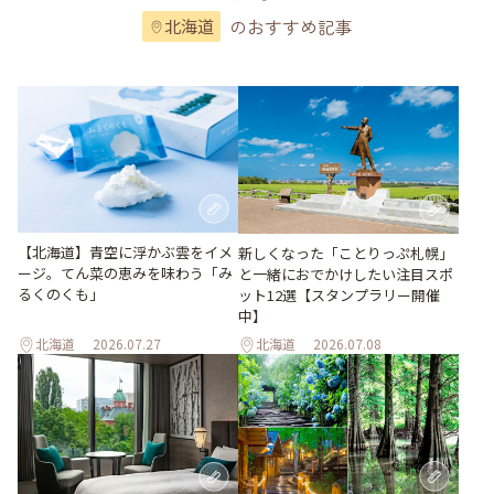
のおすすめ記事
北海道
【北海道】青空に浮かぶ雲をイメ
新しくなった「ことりっぷ札幌」
ージ。てん菜の恵みを味わう「み
と一緒におでかけしたい注目スポ
るくのくも」
ット12選【スタンプラリー開催
中】
北海道
2026.07.27
北海道
2026.07.08