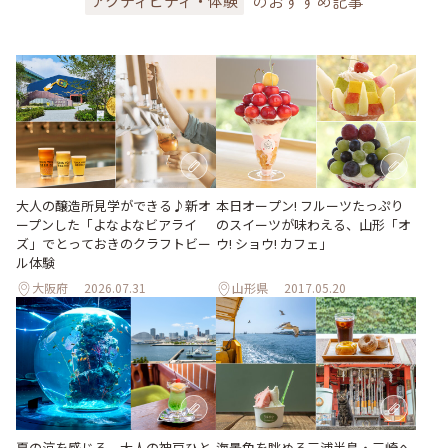
のおすすめ記事
アクティビティ・体験
大人の醸造所見学ができる♪新オ
本日オープン! フルーツたっぷり
ープンした「よなよなビアライ
のスイーツが味わえる、山形「オ
ズ」でとっておきのクラフトビー
ウ! ショウ! カフェ」
ル体験
大阪府
2026.07.31
山形県
2017.05.20
夏の涼を感じる、大人の神戸ひと
海景色を眺める三浦半島・三崎へ