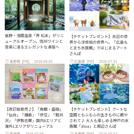
長野・浅間温泉「界 松本」がリニ
【チケットプレゼント】水辺の世
ューアルオープン。信州ワインと
界から浮世絵の世界へ。「広島も
音楽に浸るエレガントな湯宿へ
とまち水族館」ではじまるアート
さんぽ
長野県
[PR]
2026.08.05
広島県
[PR]
2026.07.31
【改訂版発売♪】「角館・盛岡」
【チケットプレゼント】アートな
「仙台」「鎌倉」「伊豆」「軽井
空間ともふもふの生きものに癒や
沢」「伊勢志摩」国内6エリアと
されて♪ 大人も楽しめる神戸の水
海外1エリアがリニューアル
族館「átoa」と周辺さんぽ
宮城県
2026.07.09
兵庫県
[PR]
2026.08.07