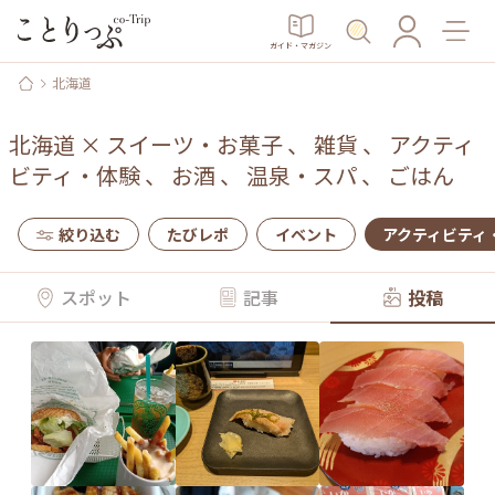
ガイド・マガジン
北海道
北海道
×
スイーツ・お菓子
、
雑貨
、
アクティ
ビティ・体験
、
お酒
、
温泉・スパ
、
ごはん
絞り込む
たびレポ
イベント
アクティビティ
スポット
記事
投稿