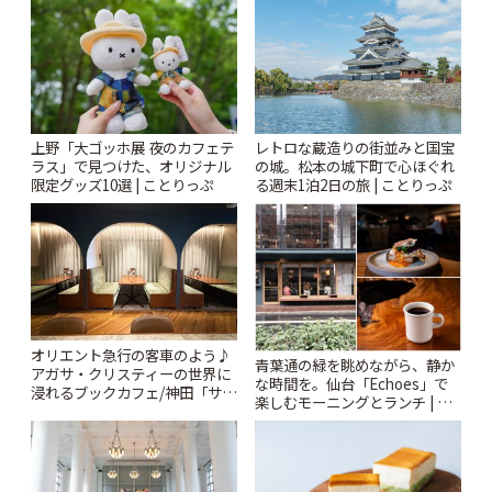
上野「大ゴッホ展 夜のカフェテ
レトロな蔵造りの街並みと国宝
ラス」で見つけた、オリジナル
の城。松本の城下町で心ほぐれ
限定グッズ10選 | ことりっぷ
る週末1泊2日の旅 | ことりっぷ
オリエント急行の客車のよう♪
青葉通の緑を眺めながら、静か
アガサ・クリスティーの世界に
な時間を。仙台「Echoes」で
浸れるブックカフェ/神田「サロ
楽しむモーニングとランチ | こ
ンクリスティ」 | ことりっぷ
とりっぷ