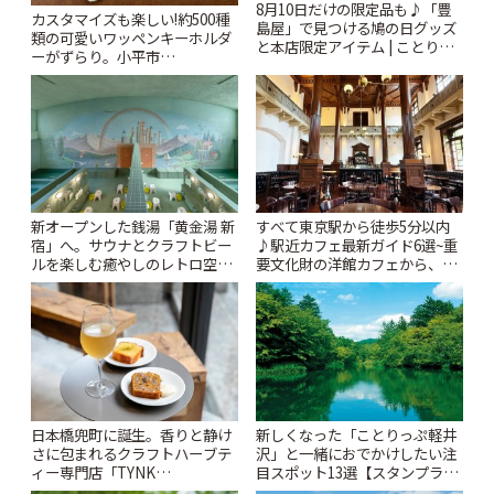
8月10日だけの限定品も♪「豊
カスタマイズも楽しい!約500種
島屋」で見つける鳩の日グッズ
類の可愛いワッペンキーホルダ
と本店限定アイテム | ことりっ
ーがずらり。小平市
ぷ
「Kimamaya T&K」 | ことりっ
ぷ
新オープンした銭湯「黄金湯 新
すべて東京駅から徒歩5分以内
宿」へ。サウナとクラフトビー
♪駅近カフェ最新ガイド6選~重
ルを楽しむ癒やしのレトロ空間
要文化財の洋館カフェから、改
| ことりっぷ
札すぐのレトロ喫茶まで~ | こと
りっぷ
日本橋兜町に誕生。香りと静け
新しくなった「ことりっぷ軽井
さに包まれるクラフトハーブテ
沢」と一緒におでかけしたい注
ィー専門店「TYNK
目スポット13選【スタンプラリ
Kabutocho」 | ことりっぷ
ー開催中】 | ことりっぷ