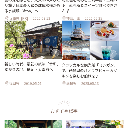
り旅♪日本最大級の球体水槽があ
♪ 直売所＆スイーツ食べ歩きさ
る水族館「átoa」へ
んぽ
兵庫県
[PR]
2025.08.12
神奈川県
2026.06.25
新しい時代、最初の旅は「令和」
クラシカルな観光船「ミシガン」
ゆかりの地、福岡・太宰府へ
で、琵琶湖のパノラマビュー＆グ
ルメを楽しむ船旅を♪
福岡県
2019.05.01
滋賀県
2025.05.13
おすすめ記事