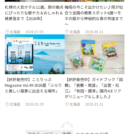
梅雨の今こそ出かけたい♪雨が似
札幌の人気ホテル11選。旅の拠点
合う全国の絶景スポット6選～モ
にぴったりな駅チカ＆おしゃれ＆
ネの庭から神秘的な青の参道まで
絶景宿まで【2026年】
～
北海道
2026.07.05
北海道
2026.06.21
【好評発売中】ガイドブック「函
【好評発売中】ことりっぷ
館」「倉敷・尾道」「出雲・松
Magazine Vol.49 2026夏「ふらり
江」「有田・唐津」国内4エリア
と美しい風景に出会える場所」
がリニューアルしました♪
北海道
2026.05.29
北海道
2026.05.21