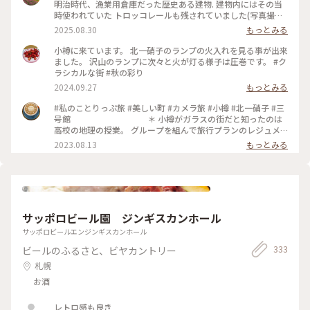
明治時代、漁業用倉庫だった歴史ある建物. 建物内にはその当
時使われていた トロッコレールも残されていました(写真撮り
忘れてますが😅) . ガラス製品もフロアごとにテーマ別の多彩な
2025.08.30
もっとみる
ガラスがそろっていました(こちらも写真無し💦) . 入り口近く
の北一ホールが目に止まり 並んでる人も少なかったので入っ
小樽に来ています。 北一硝子のランプの火入れを見る事が出来
て見ました. 入り口でショーケースの商品を見て 先にお会計を
ました。 沢山のランプに次々と火が灯る様子は圧巻です。 #ク
してセルフサービスで席を探します. 入った瞬間からほとんど
ラシカルな街 #秋の彩り
真っ暗で見えなかったのですが、だんだんと目が慣れてきて
2024.09.27
もっとみる
周りの幻想的な景色にうっとりでした✨ 私はミルクティソフト
主人はコーヒーフロートに. . 石造り倉庫を活用した167個の石
#私のことりっぷ旅 #美しい町 #カメラ旅 #小樽 #北一硝子 #三
油ランプの明かりが照らす幻想的な空間. 奥の席に着くと石油
号館 ＊ 小樽がガラスの街だと知ったのは
ランプの匂いがほんのり暖かく漂っていました. 周りの席は満
高校の地理の授業。 グループを組んで旅行プランのレジュメ
席に近かったですが、暗いので 全然気になりません. いつまで
を 提出しなさいと課題が出たんです🧐why❓ 友達と旅行先に選
2023.08.13
もっとみる
も眺めていたい風景でした. . 5枚目の写真は北一硝子1番奥の喫
んだのが北海道で 2月だったので札幌雪祭りをメインに日程を
茶スペースで 吊ってある浮き球が可愛いかったので. 📷
組みました⛄️ 今思えば、移動距離とかちゃんと調べたのか😅
2025.7.16 #ゆるり夏時間 #アートな景色 #旅の思い出 #北海道
確かニセコも行って、小樽も行ってという なかなかの強行スケ
#大好きな場所 #憧れの北の大地 #小樽 #北一硝子三号館 #北一
ジュールを組んだ記憶😂 その時も『小樽でガラス細工のお土
ホール #幻想的な空間 #浮き球 #ミルクティーソフト #ランプ #
産を購入』と 当時から好きだった🥰 ＊ メ
石油ランプ #167個 #石造り倉庫
ルヘン交差点から堺町通りは観光客の波。 その賑わいの中に
サッポロビール園 ジンギスカンホール
身を置くだけで ワクワクが止まらない✨ 元はニシン漁の倉庫
の建物、漁に使うブイ（浮き玉）造りからガラス製品が盛んに
サッポロビールエンジンギスカンホール
なった事。 歴史あってこそ 今の賑わいがここにあるんですね
333
ビールのふるさと、ビヤカントリー
😌 ＊ お目当ての林檎🍎は迷う事なく 2色
❤️🤍イロチ買いです😍✨ 私の『ガラス林檎コレクション』が増
札幌
えました✨
お酒
レトロ感も良き