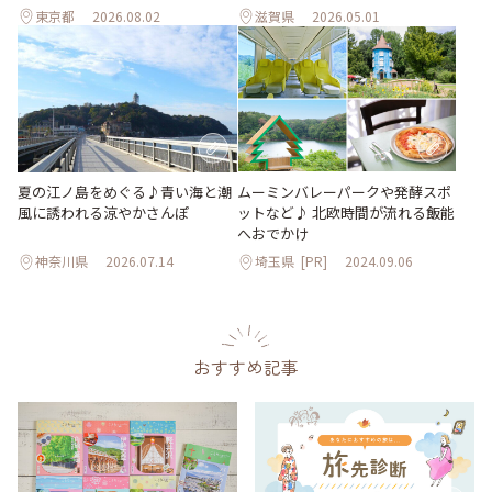
東京都
2026.08.02
滋賀県
2026.05.01
夏の江ノ島をめぐる♪青い海と潮
ムーミンバレーパークや発酵スポ
風に誘われる涼やかさんぽ
ットなど♪ 北欧時間が流れる飯能
へおでかけ
神奈川県
2026.07.14
埼玉県
[PR]
2024.09.06
おすすめ記事