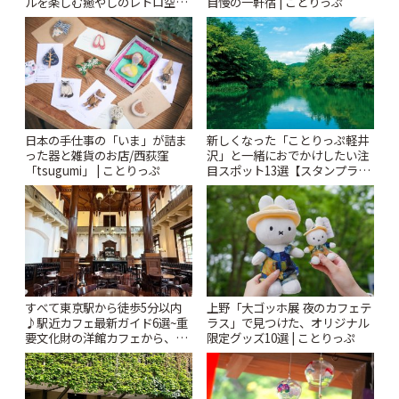
ルを楽しむ癒やしのレトロ空間
自慢の一軒宿 | ことりっぷ
| ことりっぷ
日本の手仕事の「いま」が詰ま
新しくなった「ことりっぷ軽井
った器と雑貨のお店/西荻窪
沢」と一緒におでかけしたい注
「tsugumi」 | ことりっぷ
目スポット13選【スタンプラリ
ー開催中】 | ことりっぷ
すべて東京駅から徒歩5分以内
上野「大ゴッホ展 夜のカフェテ
♪駅近カフェ最新ガイド6選~重
ラス」で見つけた、オリジナル
要文化財の洋館カフェから、改
限定グッズ10選 | ことりっぷ
札すぐのレトロ喫茶まで~ | こと
りっぷ