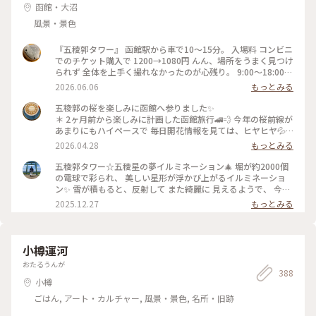
函館・大沼
風景・景色
『五稜郭タワー』 函館駅から車で10〜15分。 入場料 コンビニ
でのチケット購入で 1200→1080円 んん、場所をうまく見つけ
られず 全体を上手く撮れなかったのが心残り。 9:00〜18:00
P:近隣コインP #五稜郭タワー 北海道函館市五稜郭町43-9 #函
2026.06.06
もっとみる
館名所#函館スポット #函館観光 #五稜郭
五稜郭の桜を楽しみに函館へ参りました✨
＊ 2ヶ月前から楽しみに計画した函館旅行🚄💨 今年の桜前線が
あまりにもハイペースで 毎日開花情報を見ては、ヒヤヒヤ💦 4
月28日現在散り始めてしまってますが それでも五稜郭タワー
2026.04.28
もっとみる
からの五芒星は 桜色に包まれていました✨
＊ #ちいさな列車旅 #函館 #五稜郭
五稜郭タワー☆五稜星の夢イルミネーション🎄 堀が約2000個
の電球で彩られ、 美しい星形が浮かび上がるイルミネーショ
ン✨ 雪が積もると、反射して また綺麗に 見えるようで、 今年
は まだ雪が少ないの で、このような感じです♪♪ 真ん中のオ
2025.12.27
もっとみる
レンジ色に ライトアップされているのは 復元された函館奉行
所です🙌 #開運旅 #ことりっぷと一緒
小樽運河
おたるうんが
388
小樽
ごはん, アート・カルチャー, 風景・景色, 名所・旧跡