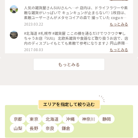
稿で気になっていた 「cogu no mori 」のツリーに出会えまし
た🌲 ２種類ありましたが、また出会えますように・・と 1本の
人気の雑貨屋さんSUUさんへ…🌱 店内は、ドライフラワーや素
ツリーをお家のリビングに💓 こちらの大通西16丁目店は、大
敵な雑貨がいっぱいで キュンキュンが止まらない💘 1枚目は、
通公園からもちょっと外れていますが、札幌駅のステラプレイ
素敵ユーザーさんがメタセコイアの森で 撮っていた cogu no
ス店もあります。 #ことりっぷ北海道 #札幌 #雑貨 #円山散歩 #
moriのミニツリー🌲 1本ずつ木工職人さんが丁寧に1人で作ら
2023.03.22
もっとみる
楽しい時間 #私のことりっぷ旅 #Myことりっぷ #セレクトショ
れているツリーだそうです❣️ 細かい部分まで、丁寧に作られて
ップ #西18丁目界隈 #素敵な出会い #お友だちと再会 #プレゼ
いて…とっても美しい✨✨✨ 前回入荷した時も、お客さんが並
#北海道 #札幌市 #雑貨屋 ここの横を通るだけでワクワク❤️し
ント探し
んだそうで… 入荷しても 即 売り切れたそうですよ‼️ たまたま
ちゃうお店『SUU』 北欧系雑貨や食器など取り扱うお店で、店
あったのは、奇跡かもと…🫢✨✨ かなり人気のツリーなので 私
内のディスプレイもとても素敵で参考になります♪ 円山界隈
も買おうかと かなり迷いましたが… なんせ家には、くまたん
は、やっぱり洒落てるお店が多い♪ じゃ、したっけぇ〜(*˙꒳
2017.08.03
もっとみる
がたくさん居るので 帰るまでに悩んで それでも欲しかったら
˙*)‧⁺✧︎*
買おうと 思ってましたが… 結局行けませんでした💦 今になっ
て…買っておけば良かった😥💦と後悔してます😭💦 とにかく
もっとみる
ときめく物がいっぱいでした✩.*˚ 札幌へ行かれた際には、是非
おすすめしますよ❣️ 2023.3.3 #私のことりっぷ旅 #Myことりっ
ぷ #花だより #北海道 #札幌 #楽しい時間 #雑貨 #ワクワクドキ
ドキ #SUU #久しぶりの再会 #ありがとうございます #円山散
策 #人気の雑貨屋さん #kogunomori #ミニツリー #ドライフ
ラワー
エリアを指定して絞り込む
京都
東京
北海道
沖縄
神奈川
静岡
山梨
長野
奈良
鎌倉