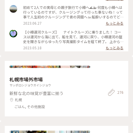
イスクリームや ハンバーガー屋さんなど お洒落な感じが漂っ
てました 最後に小樽に貢献しようと 何品が買いまして 今から
初めて2人での実母との親子旅行で小樽へ🌊🐳 何度も小樽へは
食べるのが楽しみです✨✨✨
行っているのですが、クルージングって行った事ないね！って
事で人生初のクルージングで青の洞窟へ🚤 船酔いするのでど
うなるか心配でしたが、そんな心配を他所にガイドのお兄さん
2023.06.27
もっとみる
はビュンビュン飛ばし日本海へ…😂🌊 小樽水族館を海側から
眺めながら、20分ほど走ると神秘的な青の洞窟へ到着！！ 洞
【小樽運河クルーズ】 ナイトクルーズに乗りました！ コー
窟の中は暗いのに水の中は青く光っていました✨✨（上手く写
スは運河から海に出て、船を見て、運河に戻り、小樽運河の歴
真が撮れませんでした😂） 帰り道はカモメさんへの餌やり
史を聞きながらゆったり写真撮影タイムを経て終了。 上から
（かっぱえびせんです笑）船の速さに合わせて間近で飛んでる
眺めるのも良いですが、間近で見るとまた違った視点も見られ
2023.05.18
もっとみる
姿が何だか素敵でした😉 空と海が同じくらい青く、普段見れ
ますし、歴史を解説してもらうと本当に昔からこの姿なんだと
ない景色に親子で満喫した時間を過ごすことができました♡ #
驚きました。 そして夜はやっぱり夜景とライトアップが素敵
小樽 #私のことりっぷ旅 #美しい町 #癒し #母娘旅行 #クルージ
でした💕 ロマンチックな40分間のクルーズ、おすすめです🌸
ング #青の洞窟
#私のことりっぷ旅 #レトロな街 #小樽 #小樽市 #小樽運河 #小
樽運河クルーズ #ナイトクルーズ #レトロ #夜景 #ロマンチッ
ク
札幌市場外市場
サッポロシジョウガイシジョウ
276
新鮮な北の味覚が豊富に揃う
札幌
ごはん, その他施設