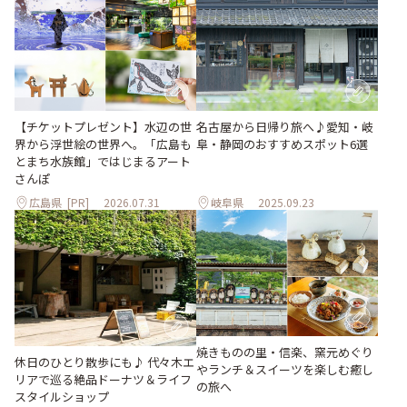
【チケットプレゼント】水辺の世
名古屋から日帰り旅へ♪愛知・岐
界から浮世絵の世界へ。「広島も
阜・静岡のおすすめスポット6選
とまち水族館」ではじまるアート
さんぽ
広島県
[PR]
2026.07.31
岐阜県
2025.09.23
焼きものの里・信楽、窯元めぐり
休日のひとり散歩にも♪ 代々木エ
やランチ＆スイーツを楽しむ癒し
リアで巡る絶品ドーナツ＆ライフ
の旅へ
スタイルショップ