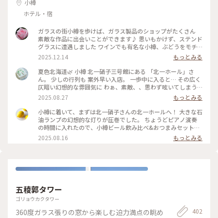
小樽
ホテル・宿
ガラスの街小樽を歩けば、ガラス製品のショップがたくさん
素敵な作品に出会いことができます♪ 思いもかけず、ステンド
グラスに遭遇しました ワインでも有名な小樽、ぶどうをモチ
ーフにした作品でした 散策も楽しい♪ #ことりっぷと一緒 #こ
2025.12.14
もっとみる
とりっぷ小樽
夏色北海道🌿 小樽 北一硝子三号館にある 「北一ホール」さ
ん。 少しの行列も 案外早い入店。 一歩中に入ると… その広く
仄暗い幻想的な雰囲気に わぁ、素敵、、思わず呟いてしまう
ほど。。 木造の梁と柱の レトロな喫茶ホール。 167個の石油
2025.08.27
もっとみる
ランプの灯りと 美しいステンドグラスが なんとも幻想的。。
セルフサービスで オーダー後 一番奥の席へ。 北海道の牛乳の
小樽に着いて、まずは北一硝子さんの北一ホールへ！ 大きな石
美味しさに すっかりハマり 迷わず 北海道牛乳のソフトクリー
油ランプの幻想的な灯りが圧巻でした。 ちょうどピアノ演奏
ムと 小樽ビールで ゆるりカフェ時間。 ちょうど ピアノ演奏が
の時間に入れたので、小樽ビール飲み比べ&おつまみセットと
始まり… さらに ロマンチックな雰囲気に。。 ずっと ひたって
ミルクティーソフトをいただきながら、素敵な演奏と空間を堪
2025.08.16
もっとみる
いたかった。。 ・ 167個のランプは 開店と同時に スタッフさ
能。 長年憧れだった場所に行けて感動でした✨ #北海道 #小樽
んが ひとつひとつ点灯されるとか… なんて素敵なんでしょ
#ガラス #ランプ #レトロ建築 #ビール #ソフトクリーム
ぅ。。ﾐﾀｶｯﾀ– #夏色北海道#7月の北海道#小樽#北一硝子三号館
#北一ホール#レトロ喫茶ホール#ゆるりカフェ時間#小樽カフ
ェ#ゆるりｼﾆｱ旅#ゆるり夏時間
五稜郭タワー
ゴリョウカクタワー
402
360度ガラス張りの窓から楽しむ迫力満点の眺め