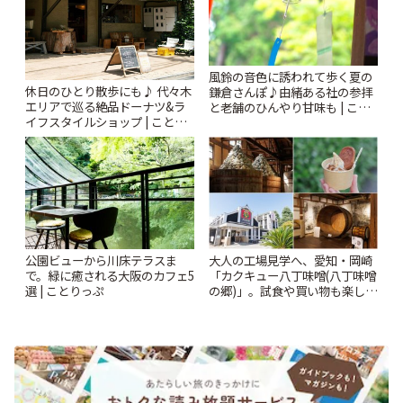
風鈴の音色に誘われて歩く夏の
休日のひとり散歩にも♪ 代々木
鎌倉さんぽ♪由緒ある社の参拝
エリアで巡る絶品ドーナツ&ラ
と老舗のひんやり甘味も | こと
イフスタイルショップ | ことり
りっぷ
っぷ
公園ビューから川床テラスま
大人の工場見学へ、愛知・岡崎
で。緑に癒される大阪のカフェ5
「カクキュー八丁味噌(八丁味噌
選 | ことりっぷ
の郷)」。試食や買い物も楽しみ
♪ | ことりっぷ