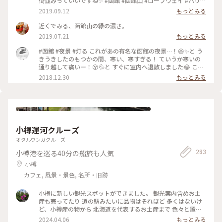
街並みっていいですね✨ #函館 #函館山 #ロープウェイ #ハリス
トス正教会 #真宗大谷派東本願寺函館別院 #カトリック函館元
2019.09.12
もっとみる
町教会 #ガラスの反射は許してちょ
近くでみる、函館山の緑の濃さ。
2019.07.21
もっとみる
#函館 #夜景 #灯る これがあの有名な函館の夜景…！😆✨と う
きうきしたのもつかの間、寒い、寒すぎる！ ていうか寒いの
通り越して痛いー！😵💦と すぐに室内へ退散しました😂 この
写真を撮ったのが16時45分でしたが、 沖縄に住んでると17時
2018.12.30
もっとみる
前に陽が沈むなんて 考えられないことで、日没の早さにも 驚
きました😮 旅行に行くと、こういう思いがけない 驚きや発見
ができるのが楽しいですね♬
小樽運河クルーズ
オタルウンガクルーズ
283
小樽港を巡る40分の船旅も人気
小樽
カフェ, 風景・景色, 名所・旧跡
小樽に新しい観光スポットができました。 観光案内含めお土
産も売ってたり 道の駅みたいに品物はそれほど 多くはないけ
ど、小樽産の物から 北海道を代表するお土産まで 色々と置い
てました 外にはコンテナで作られた カフェがあり ルタオのア
2024.04.06
もっとみる