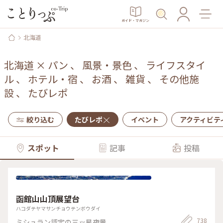
ガイド・マガジン
北海道
北海道
×
パン
、
風景・景色
、
ライフスタイ
ル
、
ホテル・宿
、
お酒
、
雑貨
、
その他施
設
、
たびレポ
絞り込む
たびレポ
イベント
アクティビテ
スポット
記事
投稿
函館山山頂展望台
ハコダテヤマサンチョウテンボウダイ
738
ミシュラン認定の三ッ星夜景