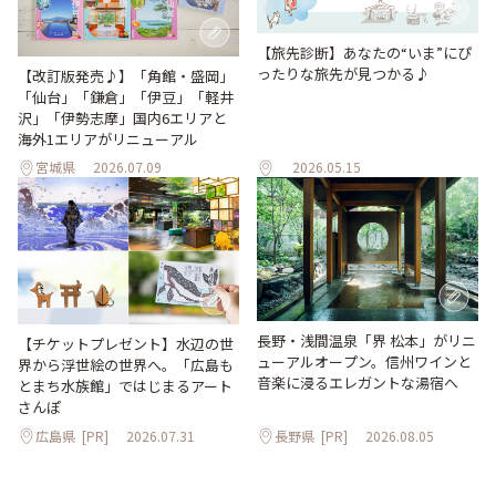
【旅先診断】あなたの“いま”にぴ
ったりな旅先が見つかる♪
【改訂版発売♪】「角館・盛岡」
「仙台」「鎌倉」「伊豆」「軽井
沢」「伊勢志摩」国内6エリアと
海外1エリアがリニューアル
宮城県
2026.07.09
2026.05.15
長野・浅間温泉「界 松本」がリニ
【チケットプレゼント】水辺の世
ューアルオープン。信州ワインと
界から浮世絵の世界へ。「広島も
音楽に浸るエレガントな湯宿へ
とまち水族館」ではじまるアート
さんぽ
広島県
[PR]
2026.07.31
長野県
[PR]
2026.08.05