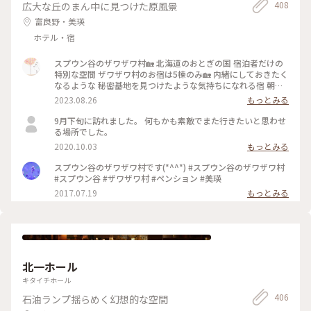
408
広大な丘のまん中に見つけた原風景
富良野・美瑛
ホテル・宿
スプウン谷のザワザワ村🏡 北海道のおとぎの国 宿泊者だけの
特別な空間 ザワザワ村のお宿は5棟のみ🏡 内緒にしておきたく
なるような 秘密基地を見つけたような気持ちになれる宿 朝に
は窓越しに畑仕事をされる風景が 夜には満点の星空が広がる
2023.08.26
もっとみる
静かな時間 どこを切り撮っても絵になる風景 こんな家に住め
たら⋯( ღ´꒳`)♡ を叶えてくれるカワイイお宿です 季節を変え
9月下旬に訪れました。 何もかも素敵でまた行きたいと思わせ
て、また帰りたいあの村へ いつかもう一度おとぎの国へ‪
る場所でした。
𓂃𓂂𖡼.𖤣𖥧 予約は3ヶ月前から。 電話でのみ受付されてます☎ #
2020.10.03
もっとみる
カメラ旅 #私のことりっぷ旅 #美しい町 #スプウン谷のザワザ
ワ村 #おとぎの国 #一棟貸し宿 #美瑛町 #北海道
スプウン谷のザワザワ村です(*^^*) #スプウン谷のザワザワ村
#スプウン谷 #ザワザワ村 #ペンション #美瑛
2017.07.19
もっとみる
北一ホール
キタイチホール
406
石油ランプ揺らめく幻想的な空間