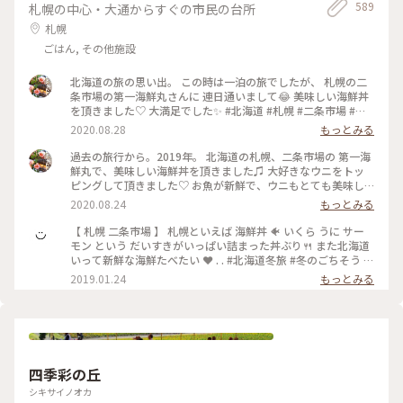
589
札幌の中心・大通からすぐの市民の台所
札幌
ごはん, その他施設
北海道の旅の思い出。 この時は一泊の旅でしたが、 札幌の二
条市場の第一海鮮丸さんに 連日通いまして😂 美味しい海鮮丼
を頂きました♡ 大満足でした✨ #北海道 #札幌 #二条市場 #第
一海鮮丸 #わたしの旅 #海鮮丼 #旅行 #旅
2020.08.28
もっとみる
過去の旅行から。2019年。 北海道の札幌、二条市場の 第一海
鮮丸で、美味しい海鮮丼を頂きました♫ 大好きなウニをトッ
ピングして頂きました♡ お魚が新鮮で、ウニもとても美味し
くて✨ 大満足でした(^-^) また食べに行きたいなぁ、、、✨ #
2020.08.24
もっとみる
北海道 #札幌 #札幌二条市場 #わたしの旅 #第一海鮮丸 #海鮮丼
#旅行
【 札幌 二条市場 】 札幌といえば 海鮮丼 🐠 いくら うに サー
モン という だいすきがいっぱい詰まった丼ぶり🍴 また北海道
いって新鮮な海鮮たべたい ❤︎ . . #北海道冬旅 #冬のごちそう #
北海道 #二条市場
2019.01.24
もっとみる
四季彩の丘
シキサイノオカ