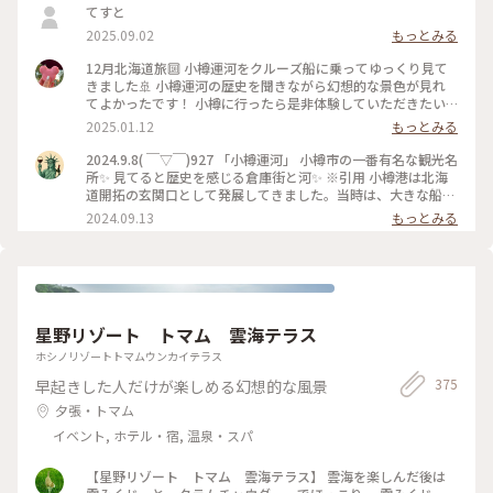
てすと
2025.09.02
もっとみる
12月北海道旅🔟 小樽運河をクルーズ船に乗ってゆっくり見て
きました🚢 小樽運河の歴史を聞きながら幻想的な景色が見れ
てよかったです！ 小樽に行ったら是非体験していただきたい
アクティビティです✨ #小樽運河#小樽運河クルーズ#ベストト
2025.01.12
もっとみる
リップ2024
2024.9.8( ￣▽￣)927 「小樽運河」 小樽市の一番有名な観光名
所✨ 見てると歴史を感じる倉庫街と河✨ ※引用 小樽港は北海
道開拓の玄関口として発展してきました。当時は、大きな船を
沖に泊め、はしけ（台船）を使って荷揚げしていましたが、取
2024.09.13
もっとみる
り扱う荷量が多くなり、運搬作業を効率的に行う必要が出てき
ました。艀が接岸できる距離を長くするために、海面を埋め立
てることによってできたのが「小樽運河」です。 #北海道#小
樽市#小樽運河#堺町通り#散歩#観光#ことりっぷ旅2024#クラ
シカルな街#ベストトリップ2024
星野リゾート トマム 雲海テラス
ホシノリゾートトマムウンカイテラス
375
早起きした人だけが楽しめる幻想的な風景
夕張・トマム
イベント, ホテル・宿, 温泉・スパ
【星野リゾート トマム 雲海テラス】 雲海を楽しんだ後は