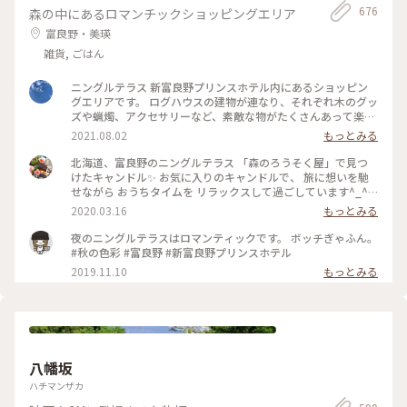
香りは旅の思い出としてお土産にするのも良いなと思い、お気
676
森の中にあるロマンチックショッピングエリア
み過ぎて外出出来ませんでした🤪 ＊ #
に入りの香りをひとつ購入しました☺️ ハンドメイドのアクセ
ちいさな列車旅
サリーも、色や形ひとつひとつに違う味が出ていて、どれを選
富良野・美瑛
ぼうか凄く悩ましかったです、、🥹 旅の思い出に出会えた素敵
雑貨, ごはん
な場所でした🧸 📷2025.08.07 #一人旅#夏旅#ゆるり夏時間#北
海道#函館市#函館#函館駅#ベイエリア#金森赤レンガ倉庫#赤
ニングルテラス 新富良野プリンスホテル内にあるショッピン
レンガ倉庫#函館煉瓦工場#金森赤レンガ倉庫店#赤瓦#コース
グエリアです。 ログハウスの建物が連なり、それぞれ木のグッ
ター#アロマ#アロマグッズ#香り#旅の思い出#ハンドメイドア
ズや蝋燭、アクセサリーなど、素敵な物がたくさんあって楽し
クセサリー#アクセサリー#ハンドメイド#ガラス製品#食器#函
いです♪ #ニングルテラス #新富良野プリンスホテル #富良野
館限定#お土産#ことりっぷ函館#ひとり旅日記🕊️
2021.08.02
もっとみる
#北海道
北海道、富良野のニングルテラス 「森のろうそく屋」で見つ
けたキャンドル✨ お気に入りのキャンドルで、 旅に想いを馳
せながら おうちタイムを リラックスして過ごしています^_^ #
北海道 #富良野 #ニングルテラス #森のろうそく屋 #キャンド
2020.03.16
もっとみる
ル #メルヘン #旅の思い出 #憧れの地
夜のニングルテラスはロマンティックです。 ボッチぎゃふん。
#秋の色彩 #富良野 #新富良野プリンスホテル
2019.11.10
もっとみる
八幡坂
ハチマンザカ