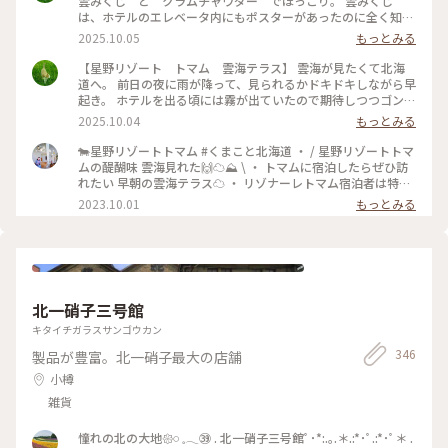
雲みくじ と クラムチャウダー でほっこり。 雲みくじ
は、ホテルのエレベータ内にもポスターがあったのに全く知ら
なくて… 隣のテーブルのグループが盛り上がっていて知りまし
2025.10.05
もっとみる
た。 大吉、吉…ではなく、雲の名前が書かれてました しばら
く雲の形が気になりそう #ことりっぷ北海道 #秋の装い #絶
【星野リゾート トマム 雲海テラス】 雲海が見たくて北海
景 #星野リゾート #雲海 #おみくじ #雲
道へ。 前日の夜に雨が降って、見られるかドキドキしながら早
起き。 ホテルを出る頃には霧が出ていたので期待しつつゴンド
ラ乗り場に向かいます。 少しずつ明るくなっていく空。 雲が
2025.10.04
もっとみる
流れ込んでくる様子もはっきりと見ることが出来ました。 日
の出も太陽が隠れることなく拝むことが出来ましたー！！ #こ
🐄星野リゾートトマム #くまこと北海道 ・ / 星野リゾートトマ
とりっぷ北海道 #ことりっぷ #秋の装い #雲海 #星野リ
ムの醍醐味 雲海見れた🙌☁️⛰️ \ ・ トマムに宿泊したらぜひ訪
ゾート #日の出 #絶景
れたい 早朝の雲海テラス☁️ ・ リゾナーレトマム宿泊者は特典
で 直通バス&ファストパスがついてくるのですが 始発バスま
2023.10.01
もっとみる
さかの4:30発🤣 ・ 3:00起きで4:00頃ロビーにいくと もう行列
ができててびっくり😲 4:30前に出た１便に乗れて 先頭集団で
雲海を堪能してきました🤩 ・ ・ #北海道 #札幌 #北海道旅 #北
海道旅行 #北海道観光 #トマム旅行 #トマム観光 #トマム旅 #ト
マム #星野リゾート #星野リゾートトマム #トマム星野リゾー
ト #リゾナーレトマム #雲海 #カメラ旅 #私のことりっぷ旅 #こ
北一硝子三号館
とりっぷ15周年
キタイチガラスサンゴウカン
346
製品が豊富。北一硝子最大の店舗
小樽
雑貨
憧れの北の大地𑁍𓏸 𓈒𓂃㊴ . 北一硝子三号館ﾟ･*:.｡.＊.:*･ﾟ.:*･ﾟ＊ .