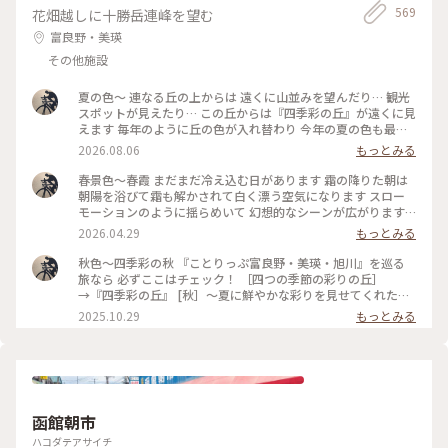
569
花畑越しに十勝岳連峰を望む
富良野・美瑛
その他施設
夏の色〜 連なる丘の上からは 遠くに山並みを望んだり… 観光
スポットが見えたり… この丘からは『四季彩の丘』が遠くに見
えます 毎年のように丘の色が入れ替わり 今年の夏の色も最高
に美しい輝きを見せてくれています 真夏の待望の麦刈りの様
2026.08.06
もっとみる
子や麦稈ロールは… タイミングが合わなければ出会えません
① 手前の小麦畑も収穫が終わった後でした… ② 麦畑の道路際
春景色〜春霞 まだまだ冷え込む日があります 霜の降りた朝は
には…ワイルドキャロットだけでなく〈ヒヨドリバナ〉との共
朝陽を浴びて霜も解かされて白く漂う空気になります スロー
演もカワイイです #ひみつの絶景 #丘のある風景 #ひみつの絶
モーションのように揺らめいて 幻想的なシーンが広がります #
景北海道 #夏景色 #麦畑 #ヒヨドリバナ #パッチワークの丘 *ス
丘のある風景 #山のある風景 #ひみつの絶景北海道 #美しい朝
2026.04.29
もっとみる
ポットは〜遠くに見える〈四季彩の丘〉にしました *麦刈りが
#美しい空 #春景色 #春色 #春霞 *スポットは②の『四季彩の
どんどん進んでいて…追いつきません
丘』 まだ花畑ではありませんが…もうすぐです！ 秋のあの日
秋色〜四季彩の秋 『ことりっぷ富良野・美瑛・旭川』を巡る
のくすみ色もステキでしたが… 春のこの色も美しかったです
旅なら 必ずここはチェック！ ［四つの季節の彩りの丘］
→『四季彩の丘』 [秋］〜夏に鮮やかな彩りを見せてくれた
花々や木々は くすみ色へと移り変わりました 花びらが散った
2025.10.29
もっとみる
り… 葉や茎の色も落ち… まるで…冬へ向かう冷たい空気を纏
ったような色合いを迎えました カラフルな彩りで埋め尽くさ
れた[夏]は たくさんのお客様に美しさと輝きを届けたことでし
ょう 彩りの移り変わりと共にお客様の数も秋から冬へとスラ
イドして行きます そして私は… 毎年このくすみ色の丘に立つ
時間を心待ちにしていました 山々に雪が降り積もる頃… 麓や
函館朝市
丘はマットなくすみ色の美しさに包まれます #ことりっぷと一
緒 #秋景色 #丘のある風景 #秋の装い #山のある風景 #くすみ色
ハコダテアサイチ