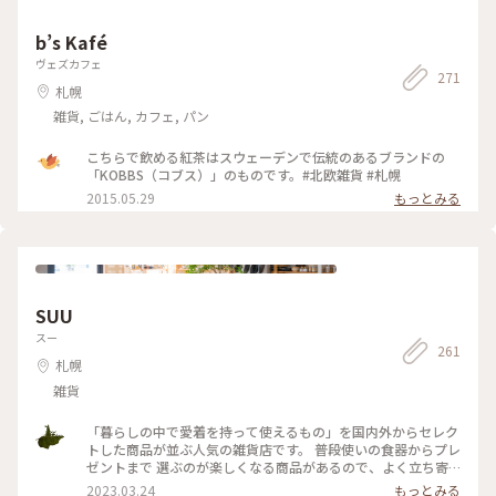
b’s Kafé
ヴェズカフェ
271
札幌
雑貨, ごはん, カフェ, パン
こちらで飲める紅茶はスウェーデンで伝統のあるブランドの
「KOBBS（コブス）」のものです。#北欧雑貨 #札幌
2015.05.29
もっとみる
SUU
スー
261
札幌
雑貨
「暮らしの中で愛着を持って使えるもの」を国内外からセレク
トした商品が並ぶ人気の雑貨店です。 普段使いの食器からプレ
ゼントまで 選ぶのが楽しくなる商品があるので、よく立ち寄
ります。 この日も素敵な出会いが！！ 素敵ユーザーさんの投
2023.03.24
もっとみる