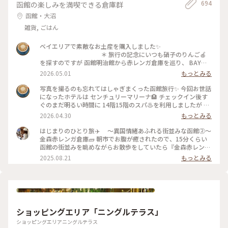
694
函館の楽しみを満喫できる倉庫群
函館・大沼
雑貨, ごはん
ベイエリアで素敵なお土産を購入しました✨
＊ 旅行の記念にいつも硝子のりんご🍎
を探すのですが 函館明治館から赤レンガ倉庫を巡り、 BAYは
こだて内、瑠璃工房さんで すり硝子とレースのりんごオブジ
2026.05.01
もっとみる
ェに出会いました✨ お隣りのフクロウ🦉さんは 先日、小岩井
農場で出会いましたが、函館にも居ました😁
写真を撮るのも忘れてはしゃぎまくった函館旅行✨ 今回お世話
＊ そして、赤レンガ倉庫柄のポーチも🎵
になったホテルは センチュリーマリーナ🏨 チェックイン後す
初日に気になって見てたのですが購入には至らず… 次の日にな
ぐのまだ明るい時間に 14階15階のスパ♨️を利用しましたが 眺
り、やっぱり欲しい✨と 再びベイエリアへ🤪 買わなかったら
めがサイコーでした🤗 15階の開放感溢れる露天風呂に、14階
2026.04.30
もっとみる
きっと後悔してた💦 そのくらいお気に入りになりました✨
のあつ湯は まだ肌寒い函館の春を歩いた体をしっかりほぐし
＊ 写真たてに入れてあるのは センチュリ
て😌 海や函館山を眺めながらの♨️至福✨ 夜は館内のジンギス
はじまりのひとり旅✈️ 〜異国情緒あふれる街並みな函館②〜
ーマリーナのお土産屋さんで購入したポストカードです。 お部
カン料理のお店を利用しました。 個室で楽しめるのでお酒🍻
金森赤レンガ倉庫🧱 朝市でお腹が癒されたので、15分くらい
屋の一角が函館になりました✨ ＊ #ちいさ
も進みます⤴︎⤴︎ チェックイン前に金森赤レンガ倉庫のビアホ
函館の街並みを眺めながらお散歩をしていたら『金森赤レンガ
な列車旅
ールで すでに2杯飲んでいましたが🤣 そして、噂に名高いセン
倉庫』に到着🗽 港に並ぶ赤レンガの倉庫は明治時代に建造さ
2025.08.21
もっとみる
チュリーマリーナの朝食✨ 端から端まで見れないほどのものす
れ、歴史を感じさせられる外観と「函館ヒストリープラザ」
ごい種類の多さ！ 朝から海鮮丼の贅沢バイキングに感服です
「金森洋物館」「BAYはこだて」の３つのエリアにそれぞれの
🙏 テーブルに海鮮丼酢飯用のお酢が常備されてるのも嬉しい
異なる魅力が詰まっており、お天気に恵まれなくても楽しめる
🥹 なのにセンチュリーマリーナの写真が無いのです😂 説得力
施設でした☺️ ＊函館煉瓦工場 ◦赤瓦コースター ◦アロマ
に欠けますが、本当にオススメのホテルです❗️
グッズ ◦ハンドメイドアクセサリー ◦ガラス製品 etc...
＊ そして、函館と言えば‼️の 函館山か
アロマの香りがすごく良くて、、🥹アロマの瓶に赤瓦でできた
ショッピングエリア「ニングルテラス」
らの100万ドルの夜景🌃✨ これがなんと…食事の予約を19時に
スティックも可愛くて、インテリアとして置いておけるのと、
してたので 日が暮れる前に函館山を下山という悲しい結果に
挿すだけでお気に入りの香りが楽しめるところが素敵でした🪴
ショッピングエリアニングルテラス
😭 食事の後また行こうか？とも考えたのですが… お酒がすす