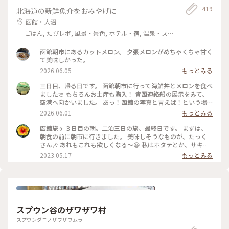
#ひみつの絶景北海道 #秋色 #ことりっぷ富良野・美瑛・旭川 #
419
北海道の新鮮魚介をおみやげに
四季彩の丘 *秋の美しい丘のご紹介〜 北海道大好きステキユー
ザーさんも『四季彩の丘』の予感がしてたとか？フフフ〜( ´艸
函館・大沼
｀)
ごはん, たびレポ, 風景・景色, ホテル・宿, 温泉・ス
パ
函館朝市にあるカットメロン。 夕張メロンがめちゃくちゃ甘く
て美味しかった。
2026.06.05
もっとみる
三日目、帰る日です。 函館朝市に行って海鮮丼とメロンを食べ
ました🍈 もちろんお土産も購入！ 青函連絡船の展示をみて、
空港へ向かいました。 あっ！函館の写真と言えば！という場
所。 八幡坂ももちろん行ってきました。 昼、夜と写真撮って
2026.06.01
もっとみる
みたけど、夜はいらなかったかも笑 三日間通して食事は特に大
満足🍽️ 海鮮とアイスクリームはたくさん食べた🍨 初めての函
函館旅✈️ ３日目の朝。二泊三日の旅、最終日です。 まずは、
館旅行はめっちゃ楽しかった💕 今回も母に感謝🙏 On the
朝食の前に朝市に行きました。 美味しそうなものが、たっく
third day, we visited Hakodate Morning Market and
さん🎶 あれもこれも欲しくなる〜😆 私はホタテとか、サキイ
enjoyed fresh seafood and fruit. The food was fantastic
カとか、乾き物中心にお買い上げー❤️ 市場は活気があって、見
2023.05.17
もっとみる
throughout the three day. We ate plenty of seafood and
てるだけでも楽しい🎶 #私のことりっぷ旅 #レトロな街 #北海
ice cream. Our first trip to Hakodate was so much fun! #函
道 #函館 #市場
館旅行 #青函連絡船 #八幡坂 #海鮮丼 #英語勉強中
スプウン谷のザワザワ村
スプウンダニノザワザワムラ