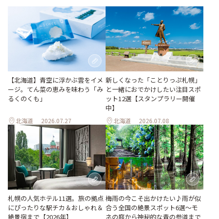
【北海道】青空に浮かぶ雲をイメ
新しくなった「ことりっぷ札幌」
ージ。てん菜の恵みを味わう「み
と一緒におでかけしたい注目スポ
るくのくも」
ット12選【スタンプラリー開催
中】
北海道
2026.07.27
北海道
2026.07.08
梅雨の今こそ出かけたい♪雨が似
札幌の人気ホテル11選。旅の拠点
合う全国の絶景スポット6選～モ
にぴったりな駅チカ＆おしゃれ＆
ネの庭から神秘的な青の参道まで
絶景宿まで【2026年】