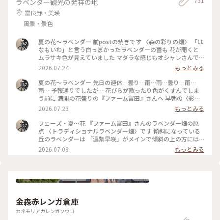
731
ラベンダー観光の発祥の地
富良野・美瑛
風景・景色
夏の花〜ラベンダー 前postの続きです 〈森の彩りの畑〉 「は
なもいわ」と言う白っぽかったラベンダーの蕾も 花が開くと
ムラサキ色が見えていました マダラな感じもオシャレさんで
す 〈彩りの畑〉の定番だった花々は連作障害を防ぐために
2026.07.24
もっとみる
〈森の彩りの畑〉に植えられましたが… 今年の色のパターンを
見ると… やっぱり元の配色の方が好きかも〜です また来年も
夏の花〜ラベンダー 先日の連休…曇り…雨…雨…曇り…雨…
美しい彩りを巡りたいと思います #ひみつの絶景 #丘のある風
雨… 予報通りでしたが… 花びらが散ったり色がくすんでしま
景 #花のある風景 #ひみつの絶景北海道 #夏景色 #花景色 #ファ
う前に 満開の花盛りの『ファーム富田』さんへ 早朝の〈彩り
ーム富田 #ラベンダー畑 #美しい朝 #彩りの畑 #夏色
の畑〉と〈森の彩りの畑〉です 朝陽を浴びて…ラベンダーの色
2026.07.23
もっとみる
は赤紫っぽく映りました 左から〜 キバナコスモス・スペアミ
ント・ジニア5色 ペパーミント・ペチュニア・ビール麦 そして
フェーズ・夏〜花 『ファーム富田』さんのラベンダー畑の原
右がオカムラサキです 霧の立ちこめる夏の朝は ここへ辿り着
点 〈トラディショナルラベンダー畑〉です 傾斜になっている
くまでの道のりも美しかったです そうそう…〈彩りの畑〉の入
丘のラベンダーは 「濃紫早咲」がメインで傾斜の上の方には
り口の木がある辺りで 今年もエゾリスさんに会いました #ひみ
「はなもいわ」と「おかむらさき」があります それぞれが一
2026.07.08
もっとみる
つの絶景 #花のある風景 #丘のある風景 #夏景色 #花景色 #美し
度に咲き揃うことはないので 今がくっきりとした鮮やかなラ
い朝 #夏色 #ラベンダー畑 #ファーム富田 #彩りの畑 #エゾリス
ベンダー色のグラデーションが楽しめます 蕾だった「濃紫早
咲」は一番上から次々に花を咲かせています 蕾がほわっと開
くのではなくて… 蕾の先端に花が開くのですね〜 一番最後は
おまけのように赤いケシの花が一つだけ… #ひみつの絶景 #丘
のある風景 #花のある風景 #森の彩りの畑 #夏景色 #花景色 #美
金森赤レンガ倉庫
しい花 #夏色 #花畑 #ファーム富田 #ラベンダー #トラディショ
ナルラベンダー畑 #濃紫早咲
カネモリアカレンガソウコ