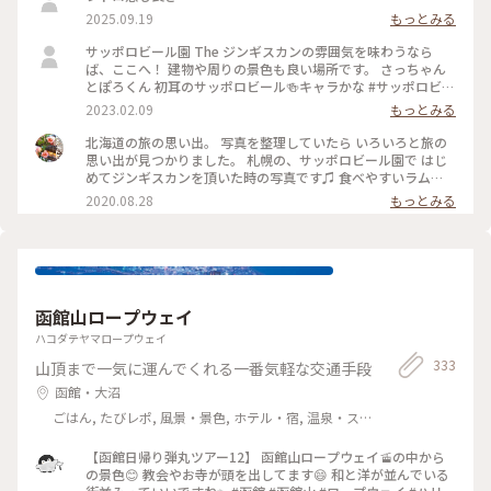
2025.09.19
もっとみる
サッポロビール園 The ジンギスカンの雰囲気を味わうなら
ば、ここへ！ 建物や周りの景色も良い場所です。 さっちゃん
とぽろくん 初耳のサッポロビール🍻キャラかな #サッポロビー
ル園 #ジンギスカン #札幌
2023.02.09
もっとみる
北海道の旅の思い出。 写真を整理していたら いろいろと旅の
思い出が見つかりました。 札幌の、サッポロビール園で はじ
めてジンギスカンを頂いた時の写真です♫ 食べやすいラム
肉、 そしてビールも美味しかったです♡ またいつの日か食べ
2020.08.28
もっとみる
に行きたいなぁ(*´-`)✨ #北海道 #札幌 #サッポロビール園 #ジ
ンギスカン #わたしの旅 #旅行 #旅 #旅の思い出 #ビール
函館山ロープウェイ
ハコダテヤマロープウェイ
333
山頂まで一気に運んでくれる一番気軽な交通手段
函館・大沼
ごはん, たびレポ, 風景・景色, ホテル・宿, 温泉・ス
パ
【函館日帰り弾丸ツアー12】 函館山ロープウェイ🚡の中から
の景色😊 教会やお寺が頭を出してます😄 和と洋が並んでいる