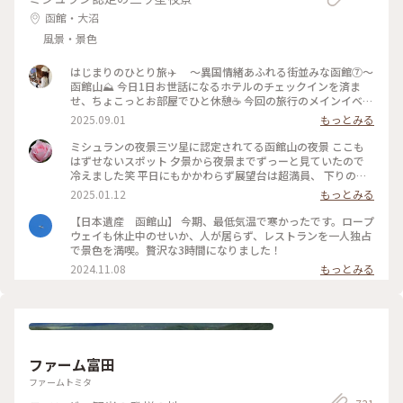
函館・大沼
風景・景色
はじまりのひとり旅✈️ 〜異国情緒あふれる街並みな函館⑦〜
函館山⛰️ 今日1日お世話になるホテルのチェックインを済ま
せ、ちょこっとお部屋でひと休憩☕️ 今回の旅行のメインイベン
トである函館の絶景を見に、函館山へ出発！ ホテルのフロン
2025.09.01
もっとみる
トの方に行き方を教えてもらい、天候の関係でロープウェイが
動いたり止まったり…🚡したので、バスで向かうことにしまし
ミシュランの夜景三ツ星に認定されてる函館山の夜景 ここも
た🚌 【ロープウェイで山頂へ】 →市電十字街駅から函館山ロ
はずせないスポット 夕景から夜景までずっーと見ていたので
ープウェイ山麓駅まで 徒歩10分 山麓駅から山頂駅まで
冷えました笑 平日にもかかわらず展望台は超満員、 下りのロ
約3分 1800円（往復） 【バスで山頂へ】 →JR函館駅前バス
ープウェイも行列ができていました きらきらの夜景が見れて
2025.01.12
もっとみる
乗り場④ 番 函館山登山バス（季節運行）山頂まで約30分
素敵な旅になりました #ベストトリップ2024
700円（片道） バスで山頂まで向かっている最中に見えてくる
【日本遺産 函館山】 今期、最低気温で寒かったです。ロープ
函館の街並みだけでも感嘆の声が上がり、ワクワクが止まらな
ウェイも休止中のせいか、人が居らず、レストランを一人独占
いです😳 山頂に着いて展望台に向かって歩き、目の前に現れ
で景色を満喫。贅沢な3時間になりました！
た景色は感動🥹ずっと眺めていられました👀 夜景まで見たか
2024.11.08
もっとみる
ったけど雷雲接近中の為、断念🤦‍♀️ でも山頂の展望台からは函
館の街並みを一望でき、街や港がよく見える日中の背景はとて
も爽やかでした🍃 四季それぞれの楽しみ方もあるので、また
この風景を見に行きたいです🕊️ 📷2025.08.07 #一人旅#夏旅#
ゆるり夏時間#北海道#函館市#函館#函館駅#函館山#臥牛山#世
界三大夜景#100万ドルの夜景#夜景#風景#くびれた地形#ハー
ト伝説#函館山ロープウェイ#ロープウェイ#登山バス#観光#絶
ファーム富田
景#名所#山頂#展望台#ことりっぷ函館#ひとり旅日記🕊️
ファームトミタ