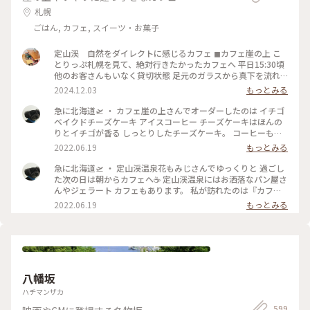
札幌
ごはん, カフェ, スイーツ・お菓子
定山渓 自然をダイレクトに感じるカフェ ◼︎カフェ崖の上 こ
とりっぷ札幌を見て、絶対行きたかったカフェへ 平日15:30頃
他のお客さんもいなく貸切状態 足元のガラスから真下を流れ
る清流が眺められる席を選び、川のせせらぎと(実際は前日の
2024.12.03
もっとみる
雨のせいか結構激しい流れ)静かな店内に流れる音楽に癒し𓅨
リスとか会いたかった🐿️💕 コーヒーもケーキも美味しくっ
急に北海道🛫 ・ カフェ崖の上さんでオーダーしたのは イチゴ
て、また色んな季節も感じたい素敵なお店でした！ #ベストト
ベイクドチーズケーキ アイスコーヒー チーズケーキはほんの
リップ2024 #北海道 #札幌 #定山渓
りとイチゴが香る しっとりしたチーズケーキ。 コーヒーもス
ッキリとした軽いコーヒーで 朝にはピッタリでした☺️ ・ #ア
2022.06.19
もっとみる
ートみたいな景色 #Myことりっぷ #カフェ崖の上 #定山渓 #定
山渓温泉
急に北海道🛫 ・ 定山渓温泉花もみじさんでゆっくりと 過ごし
た次の日は朝からカフェへ☕ 定山渓温泉にはお洒落なパン屋さ
んやジェラート カフェもあります。 私が訪れたのは『カフェ
崖の上』さん。 本当に崖の上に建ってまーす！ちょっと怖
2022.06.19
もっとみる
い。 店内は静かなボサノヴァが流れ、コーヒーの 良い香りが
漂っていて癒やされます❤️ ・ #アートみたいな景色 #Myこと
りっぷ #定山渓 #定山渓温泉 #カフェ崖の上
八幡坂
ハチマンザカ
599