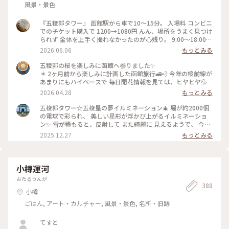
風景・景色
『五稜郭タワー』 函館駅から車で10〜15分。 入場料 コンビニ
でのチケット購入で 1200→1080円 んん、場所をうまく見つけ
られず 全体を上手く撮れなかったのが心残り。 9:00〜18:00
P:近隣コインP #五稜郭タワー 北海道函館市五稜郭町43-9 #函
2026.06.06
もっとみる
館名所#函館スポット #函館観光 #五稜郭
五稜郭の桜を楽しみに函館へ参りました✨
＊ 2ヶ月前から楽しみに計画した函館旅行🚄💨 今年の桜前線が
あまりにもハイペースで 毎日開花情報を見ては、ヒヤヒヤ💦 4
月28日現在散り始めてしまってますが それでも五稜郭タワー
2026.04.28
もっとみる
からの五芒星は 桜色に包まれていました✨
＊ #ちいさな列車旅 #函館 #五稜郭
五稜郭タワー☆五稜星の夢イルミネーション🎄 堀が約2000個
の電球で彩られ、 美しい星形が浮かび上がるイルミネーショ
ン✨ 雪が積もると、反射して また綺麗に 見えるようで、 今年
は まだ雪が少ないの で、このような感じです♪♪ 真ん中のオ
2025.12.27
もっとみる
レンジ色に ライトアップされているのは 復元された函館奉行
所です🙌 #開運旅 #ことりっぷと一緒
小樽運河
おたるうんが
388
小樽
ごはん, アート・カルチャー, 風景・景色, 名所・旧跡
てすと