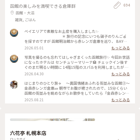
694
函館の楽しみを満喫できる倉庫群
函館・大沼
雑貨, ごはん
ベイエリアで素敵なお土産を購入しました✨
＊ 旅行の記念にいつも硝子のりんご🍎
を探すのですが 函館明治館から赤レンガ倉庫を巡り、 BAYは
こだて内、瑠璃工房さんで すり硝子とレースのりんごオブジ
2026.05.01
もっとみる
ェに出会いました✨ お隣りのフクロウ🦉さんは 先日、小岩井
農場で出会いましたが、函館にも居ました😁
写真を撮るのも忘れてはしゃぎまくった函館旅行✨ 今回お世話
＊ そして、赤レンガ倉庫柄のポーチも🎵
になったホテルは センチュリーマリーナ🏨 チェックイン後す
初日に気になって見てたのですが購入には至らず… 次の日にな
ぐのまだ明るい時間に 14階15階のスパ♨️を利用しましたが 眺
り、やっぱり欲しい✨と 再びベイエリアへ🤪 買わなかったら
めがサイコーでした🤗 15階の開放感溢れる露天風呂に、14階
2026.04.30
もっとみる
きっと後悔してた💦 そのくらいお気に入りになりました✨
のあつ湯は まだ肌寒い函館の春を歩いた体をしっかりほぐし
＊ 写真たてに入れてあるのは センチュリ
て😌 海や函館山を眺めながらの♨️至福✨ 夜は館内のジンギス
はじまりのひとり旅✈️ 〜異国情緒あふれる街並みな函館②〜
ーマリーナのお土産屋さんで購入したポストカードです。 お部
カン料理のお店を利用しました。 個室で楽しめるのでお酒🍻
金森赤レンガ倉庫🧱 朝市でお腹が癒されたので、15分くらい
屋の一角が函館になりました✨ ＊ #ちいさ
も進みます⤴︎⤴︎ チェックイン前に金森赤レンガ倉庫のビアホ
函館の街並みを眺めながらお散歩をしていたら『金森赤レンガ
な列車旅
ールで すでに2杯飲んでいましたが🤣 そして、噂に名高いセン
倉庫』に到着🗽 港に並ぶ赤レンガの倉庫は明治時代に建造さ
2025.08.21
もっとみる
チュリーマリーナの朝食✨ 端から端まで見れないほどのものす
れ、歴史を感じさせられる外観と「函館ヒストリープラザ」
ごい種類の多さ！ 朝から海鮮丼の贅沢バイキングに感服です
「金森洋物館」「BAYはこだて」の３つのエリアにそれぞれの
🙏 テーブルに海鮮丼酢飯用のお酢が常備されてるのも嬉しい
異なる魅力が詰まっており、お天気に恵まれなくても楽しめる
🥹 なのにセンチュリーマリーナの写真が無いのです😂 説得力
施設でした☺️ ＊函館煉瓦工場 ◦赤瓦コースター ◦アロマ
に欠けますが、本当にオススメのホテルです❗️
グッズ ◦ハンドメイドアクセサリー ◦ガラス製品 etc...
＊ そして、函館と言えば‼️の 函館山か
アロマの香りがすごく良くて、、🥹アロマの瓶に赤瓦でできた
六花亭 札幌本店
らの100万ドルの夜景🌃✨ これがなんと…食事の予約を19時に
スティックも可愛くて、インテリアとして置いておけるのと、
してたので 日が暮れる前に函館山を下山という悲しい結果に
挿すだけでお気に入りの香りが楽しめるところが素敵でした🪴
ロッカテイ