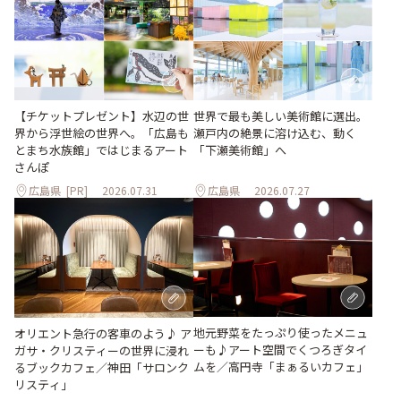
世界で最も美しい美術館に選出。
【チケットプレゼント】水辺の世
瀬戸内の絶景に溶け込む、動く
界から浮世絵の世界へ。「広島も
「下瀬美術館」へ
とまち水族館」ではじまるアート
さんぽ
広島県
[PR]
2026.07.31
広島県
2026.07.27
地元野菜をたっぷり使ったメニュ
オリエント急行の客車のよう♪ ア
ーも♪アート空間でくつろぎタイ
ガサ・クリスティーの世界に浸れ
ムを／高円寺「まぁるいカフェ」
るブックカフェ／神田「サロンク
リスティ」