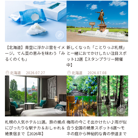
【北海道】青空に浮かぶ雲をイメ
新しくなった「ことりっぷ札幌」
ージ。てん菜の恵みを味わう「み
と一緒におでかけしたい注目スポ
るくのくも」
ット12選【スタンプラリー開催
中】
北海道
2026.07.27
北海道
2026.07.08
梅雨の今こそ出かけたい♪雨が似
札幌の人気ホテル11選。旅の拠点
合う全国の絶景スポット6選～モ
にぴったりな駅チカ＆おしゃれ＆
ネの庭から神秘的な青の参道まで
絶景宿まで【2026年】