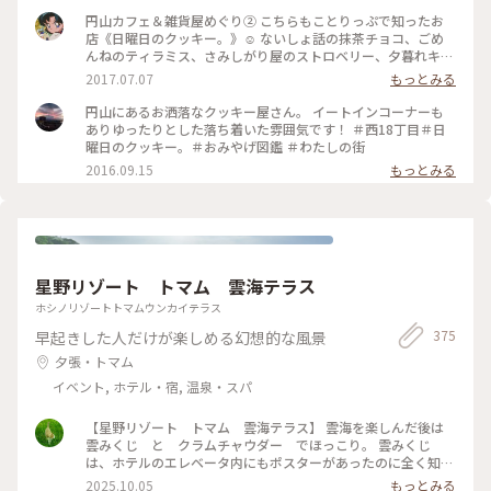
チーズ 〉 〈 夢見るスペキュロス 〉 〈 星降る空のオリ
円山カフェ＆雑貨屋めぐり② こちらもことりっぷで知ったお
ーブ 〉 3種あるので楽しみに頂きたいと思います！ #クッキ
店《日曜日のクッキー。》☺︎ ないしょ話の抹茶チョコ、ごめ
ー #日曜日のクッキー #北海道 #オトナクッキー
んねのティラミス、さみしがり屋のストロベリー、夕暮れキャ
ラメルを買いました♪ ずらっと並んだかわいい名前のクッキ
2017.07.07
もっとみる
ーたちは選んでる時間も幸せでした♡ #北海道 #わたしの街 #
カフェ #クッキー #おみやげ
円山にあるお洒落なクッキー屋さん。 イートインコーナーも
ありゆったりとした落ち着いた雰囲気です！ ＃西18丁目＃日
曜日のクッキー。＃おみやげ図鑑 ＃わたしの街
2016.09.15
もっとみる
星野リゾート トマム 雲海テラス
ホシノリゾートトマムウンカイテラス
375
早起きした人だけが楽しめる幻想的な風景
夕張・トマム
イベント, ホテル・宿, 温泉・スパ
【星野リゾート トマム 雲海テラス】 雲海を楽しんだ後は
雲みくじ と クラムチャウダー でほっこり。 雲みくじ
は、ホテルのエレベータ内にもポスターがあったのに全く知ら
なくて… 隣のテーブルのグループが盛り上がっていて知りまし
2025.10.05
もっとみる