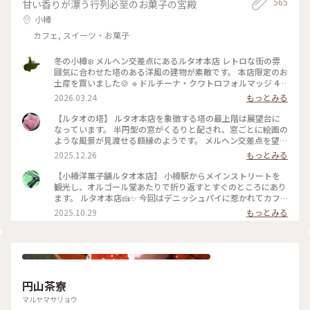
565
甘い香りが漂う行列必至のお菓子の宮殿
小樽
カフェ, スイーツ・お菓子
冬の小樽❄️ メルヘン交差点にあるルタオ本店 レトロな街の雰
囲気に合わせた塔のある洋風の建物が素敵です。 本店限定のお
土産を買いました🍪 🔹ドルチーナ・クワトロフォルマッジ 4種
のチーズとはちみつを練り込んだ生地に つぶつぶチーズを閉
2026.03.24
もっとみる
じ込めたザクザク食感のクッキー 🔹ルボンフィナンシェ コク
のあるバターの風味にバニラの香り、焼き立てならではのサク
【ルタオの塔】 ルタオ本店を象徴する塔の最上階は展望台に
ッとした食感がとっても美味しい 2024年秋にオープンした運
なっています。 半円型の窓がくるりと配され、窓ごとに絵画の
河プラザ店（4枚目） ルタオ初のバーやカフェも併設されてい
ような風景が見渡せる額縁のようです。 メルヘン交差点を望む
ます。 次はこちらの店舗へも行ってみたいと思います💓
窓からはノスタルジックな光景、小樽の山なみ、そして海。一
2025.12.26
もっとみる
2025.1.27撮影 #ことりっぷ北海道 #小樽 #レトロな街 #冬の北
周でいろんな小樽の風景を楽しむ贅沢。 私のお気に入りは、
海道 #雪の散策路 #限定スイーツ #おみやげ図鑑 #ルタオ #おや
海が見える窓。 小樽の青い海と青い空が思い出になりまし
【小樽洋菓子舗ルタオ本店】 小樽駅からメインストリートを
つ時間
た。 展望台への螺旋階段も素敵。壁を飾るのは、ルタオの歴
観光し、オルゴール堂あたりで折り返すとすぐのところにあり
史を物語るフォトやイラストでした。 誰でも自由に立ち寄れ
ます。 ルタオ本店🍰✨ 今回はデニッシュパイに惹かれてカフ
る、というのもうれしいですね♪ 1Fには見たこと聞いたこと
ェ利用☕️ 冷めてもパリパリなデニッシュパイ、アップルパイは
2025.10.29
もっとみる
食べたことのあるルタオスイーツが並ぶショップ。 2Fには、
思ったよりあっさりとしていて重くなく軽々食べられます🍎🍏
ここでしか食べられないスイーツも！ オタルといえばルタオ
イートイン限定の生フロマージュデニッシュはクリームを沢山
♡だもね #ことりっぷと一緒 #ことりっぷ小樽
使っていますがこちらも食べやすかったです！ さらにセット
ドリンクもコーヒーだけでなく美瑛の牛乳やショコラミルク、
夕張メロンソーダと北海道らしくて素敵🥤 店内はこじんまり
していますが結構席数があり、柱にはフォトスポットもありま
円山茶寮
した。 １つからテイクアウトも可能なので食べ歩きに良さそ
う。 #北海道グルメ #小樽グルメ #小樽カフェ #小樽といった
マルヤマサリョウ
らルタオ #デニッシュパイ #フロマージュ #アップルパイ #夕