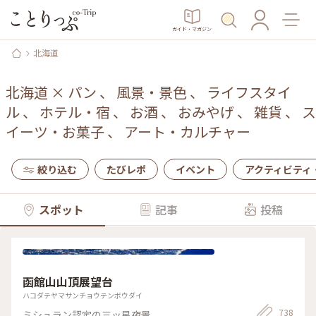
ガイド・マガジン
北海道
北海道
×
パン
、
風景・景色
、
ライフスタイ
ル
、
ホテル・宿
、
お酒
、
おみやげ
、
雑貨
、
ス
イーツ・お菓子
、
アート・カルチャー
絞り込む
たびレポ
イベント
アクティビティ
スポット
記事
投稿
函館山山頂展望台
ハコダテヤマサンチョウテンボウダイ
738
ミシュラン認定の三ッ星夜景