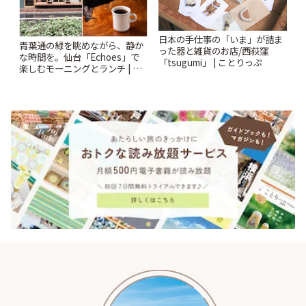
日本の手仕事の「いま」が詰ま
青葉通の緑を眺めながら、静か
った器と雑貨のお店/西荻窪
な時間を。仙台「Echoes」で
「tsugumi」 | ことりっぷ
楽しむモーニングとランチ | こ
とりっぷ