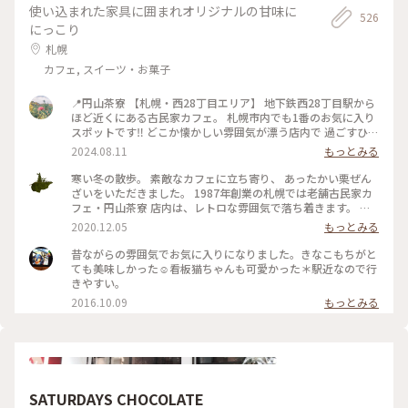
使い込まれた家具に囲まれオリジナルの甘味に
張メロンソーダ #人気店 #パイ
526
にっこり
札幌
カフェ, スイーツ・お菓子
📍円山茶寮 【札幌・西28丁目エリア】 地下鉄西28丁目駅から
ほど近くにある古民家カフェ。 札幌市内でも1番のお気に入り
スポットです‼︎ どこか懐かしい雰囲気が漂う店内で 過ごすひと
ときが大好きです☺️ 夏は風鈴の音を聴きながら美味しい 甘味
2024.08.11
もっとみる
とお茶をいただくのが至高です🎐 札幌を訪れると必ず立ち寄
りたくなる場所です‼︎
寒い冬の散歩。 素敵なカフェに立ち寄り、 あったかい栗ぜん
ざいをいただきました。 1987年創業の札幌では老舗古民家カ
フェ・円山茶寮 店内は、レトロな雰囲気で落ち着きます。 ぽ
ってりとしたぜんざいは、お椀にたっぷり。 甘さ控えめなの
2020.12.05
もっとみる
で、箸休めのお漬物と一緒に 最後まで美味しく頂きました😊
人気のいちごぜんざいや抹茶ぜんざい、鍋焼きうどんなどお食
昔ながらの雰囲気でお気に入りになりました。きなこもちがと
事も気になりました。 またのお楽しみに❣️ #ことりっぷ北海道
ても美味しかった☺︎看板猫ちゃんも可愛かった＊駅近なので行
#冬を味わう #札幌 #古民家カフェ #ぜんざい #レトロ
きやすい。
2016.10.09
もっとみる
SATURDAYS CHOCOLATE