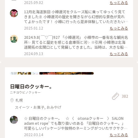
2025.09.02
もっとみる
12月北海道旅🔟 小樽運河をクルーズ船に乗ってゆっくり見て
きました🚢 小樽運河の歴史を聞きながら幻想的な景色が見れ
てよかったです！ 小樽に行ったら是非体験していただきたい
アクティビティです✨ #小樽運河#小樽運河クルーズ#ベストト
2025.01.12
もっとみる
リップ2024
2024.9.8( ￣▽￣)927 「小樽運河」 小樽市の一番有名な観光名
所✨ 見てると歴史を感じる倉庫街と河✨ ※引用 小樽港は北海
道開拓の玄関口として発展してきました。当時は、大きな船を
沖に泊め、はしけ（台船）を使って荷揚げしていましたが、取
2024.09.13
もっとみる
り扱う荷量が多くなり、運搬作業を効率的に行う必要が出てき
ました。艀が接岸できる距離を長くするために、海面を埋め立
てることによってできたのが「小樽運河」です。 #北海道#小
樽市#小樽運河#堺町通り#散歩#観光#ことりっぷ旅2024#クラ
シカルな街#ベストトリップ2024
日曜日のクッキー。
ニチヨウビノクッキー
382
札幌
スイーツ・お菓子, おみやげ
☆ 日曜日のクッキー。 ☆ 〈 otonaクッキー 〉 SALON
adam et rope' でも取り扱いのある 「日曜日のクッキー。」
可愛らしいパッケージや独特のネーミングがついたサクサクの
美味しいクッキー♡ 頂いたのはオトナクッキーなので、甘い
2022.03.14
もっとみる
系では無くお酒にも合うクッキー。 〈 眠れぬ夜の黒胡椒