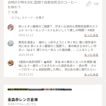
古時計が時を刻む空間で自家焙煎豆のコーヒー
729
を味わう
札幌
カフェ, スイーツ・お菓子
赤いトタン屋根の二階建て、佇まいも店内も雰囲気抜群のカフ
ェ☕️ コーヒーもシブーストもおいしくて癒しの時間🤍 #森彦
2025.11.12
もっとみる
夏色北海道🌿 …猫のしっぽのようにくねくねと 細い遊歩道の
先にある 赤いトタン屋根の二階建て。 蔦の絡まるゆかしい佇
まい…hpより 通りから一本入った路地裏、、こんなところ
に？ 蔦と白い暖簾と 赤い屋根と。 〈木造民家コーヒーの店〉
2025.09.04
もっとみる
「森彦」さんは ひっそりと。 1996年に建てられた 小さな小さ
な木造民家から MORIHIKO.のストーリーが始まった、という
2度目の森彦訪問𓅪 ◼︎森彦 本店 あと数日となった札幌旅 最
本店。 さすがの人気店、お待ちの方たちが 途切れない。 そろ
後にもう一度行っておきたかった森彦本店へ ・森の雫 ・ガト
そろ西に傾く日差しの 一階のテーブル席で ガトーフロマージ
ーフロマージュ 前回訪問した時に、次はあの席に座れたらい
ュ、アイスグリーンティー シブースト、森の雫（オリジナル
いなと思っていた窓際の席に座ることができました♡ まだ2回
2024.12.02
もっとみる
ブレンド）を。。 改装に 足掛け3年の時間を要したという 余
目なのに私にとって最高に特別なお店 時計の秒針の音も 店員
計なモノの無い、古くひなびた空気感の中 余計な音の無い、
さんのコーヒーを用意してくれている音も 匂いも 窓から眺め
静かな午後のひととき。。 ・ 二階の席も気になる、、ﾁｮｯﾄ残
る通りの景色も 全てが心地良い ここにしかない何かがあるん
念。苦笑 （撮影は手元のみ） #夏色北海道#札幌#森彦本店#木
だろうな (coffee & something) ガトーフロマージュもほんの
造民家コーヒーの店#レトロ喫茶#札幌カフェ#ゆるりカフェ時
り塩気が効いてて、森の雫と一緒に頂くと美味しさ一層でした
間#ゆるりｼﾆｱ旅#ゆるり夏時間
♡ また来るね〜𓅯 #北海道 #札幌 #円山公園#森彦
金森赤レンガ倉庫
カネモリアカレンガソウコ