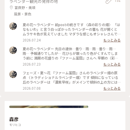
731
ラベンダー観光の発祥の地
富良野・美瑛
風景・景色
夏の花〜ラベンダー 前postの続きです 〈森の彩りの畑〉 「は
なもいわ」と言う白っぽかったラベンダーの蕾も 花が開くと
ムラサキ色が見えていました マダラな感じもオシャレさんで
す 〈彩りの畑〉の定番だった花々は連作障害を防ぐために
2026.07.24
もっとみる
〈森の彩りの畑〉に植えられましたが… 今年の色のパターンを
見ると… やっぱり元の配色の方が好きかも〜です また来年も
夏の花〜ラベンダー 先日の連休…曇り…雨…雨…曇り…雨…
美しい彩りを巡りたいと思います #ひみつの絶景 #丘のある風
雨… 予報通りでしたが… 花びらが散ったり色がくすんでしま
景 #花のある風景 #ひみつの絶景北海道 #夏景色 #花景色 #ファ
う前に 満開の花盛りの『ファーム富田』さんへ 早朝の〈彩り
ーム富田 #ラベンダー畑 #美しい朝 #彩りの畑 #夏色
の畑〉と〈森の彩りの畑〉です 朝陽を浴びて…ラベンダーの色
2026.07.23
もっとみる
は赤紫っぽく映りました 左から〜 キバナコスモス・スペアミ
ント・ジニア5色 ペパーミント・ペチュニア・ビール麦 そして
フェーズ・夏〜花 『ファーム富田』さんのラベンダー畑の原
右がオカムラサキです 霧の立ちこめる夏の朝は ここへ辿り着
点 〈トラディショナルラベンダー畑〉です 傾斜になっている
くまでの道のりも美しかったです そうそう…〈彩りの畑〉の入
丘のラベンダーは 「濃紫早咲」がメインで傾斜の上の方には
り口の木がある辺りで 今年もエゾリスさんに会いました #ひみ
「はなもいわ」と「おかむらさき」があります それぞれが一
2026.07.08
もっとみる
つの絶景 #花のある風景 #丘のある風景 #夏景色 #花景色 #美し
度に咲き揃うことはないので 今がくっきりとした鮮やかなラ
い朝 #夏色 #ラベンダー畑 #ファーム富田 #彩りの畑 #エゾリス
ベンダー色のグラデーションが楽しめます 蕾だった「濃紫早
咲」は一番上から次々に花を咲かせています 蕾がほわっと開
くのではなくて… 蕾の先端に花が開くのですね〜 一番最後は
おまけのように赤いケシの花が一つだけ… #ひみつの絶景 #丘
のある風景 #花のある風景 #森の彩りの畑 #夏景色 #花景色 #美
森彦
しい花 #夏色 #花畑 #ファーム富田 #ラベンダー #トラディショ
ナルラベンダー畑 #濃紫早咲
モリヒコ