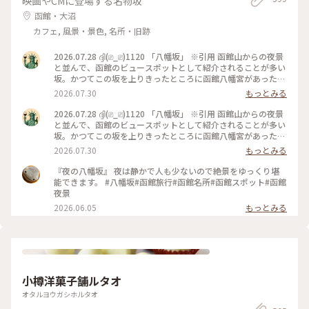
映画やCMに登場する名物坂
函館・大沼
カフェ, 風景・景色, 名所・旧跡
2026.07.28 ദ്ദി(⎚_⎚)1120 「八幡坂」 ※引用 函館山からの夜景
と並んで、函館のビュースポットとして紹介されることが多い
坂。かつてこの坂を上りきったところに函館八幡宮があったと
され、名前の由来となっている。 日中来たのは初めてでした
2026.07.30
もっとみる
😄 あまり、うまく撮れてないですが😅 で、そこから近隣を
散歩しましたが、やはり日中に歩くと色々発見しますね👀✨️ 画
2026.07.28 ദ്ദി(⎚_⎚)1120 「八幡坂」 ※引用 函館山からの夜景
像はありませんが、最近北海道の情報番組では取り上げてる話
と並んで、函館のビュースポットとして紹介されることが多い
題の「街角クレープ」を見つけました🤤 ※気になる方はググ
坂。かつてこの坂を上りきったところに函館八幡宮があったと
ってみてください（笑） 最後にそのまま金森倉庫まで歩いて、
され、名前の由来となっている。 日中来たのは初めてでした
2026.07.30
もっとみる
買物してました✨️ #北海道#函館市#八幡坂#船魂神社#カトリッ
😄 あまり、うまく撮れてないですが😅 で、そこから近隣を
ク教会#金森倉庫#散歩#観光#函館旅行
散歩しましたが、やはり日中に歩くと色々発見しますね👀✨️ 画
『夜の八幡坂』 夜は静かで人も少ないので絶景をゆっくり堪
像はありませんが、最近話題の「街角クレープ」を見つけまし
能できます。 #八幡坂#函館旅行#函館名所#函館スポット#函館
た🤤 #北海道#函館市#八幡坂#カトリック教会#船魂神社#散歩
夜景
#観光#函館旅行
2026.06.05
もっとみる
小樽洋菓子舗ルタオ
オタルヨウガシホルタオ