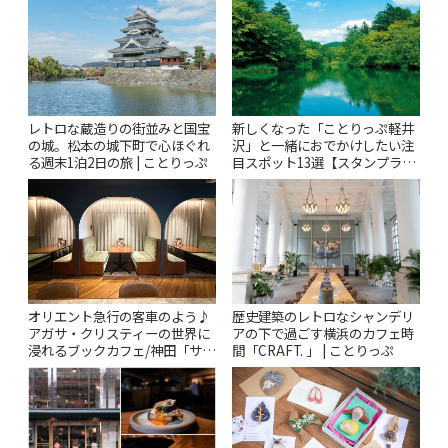
りっぷ
レトロな蔵造りの街並みと国宝
新しくなった「ことりっぷ軽井
の城。松本の城下町で心ほぐれ
沢」と一緒におでかけしたい注
る週末1泊2日の旅 | ことりっぷ
目スポット13選【スタンプラリ
ー開催中】 | ことりっぷ
オリエント急行の客車のよう♪
歴史建築のレトロなシャンデリ
アガサ・クリスティーの世界に
アの下で過ごす横浜のカフェ時
浸れるブックカフェ/神田「サロ
間「CRAFT. 」 | ことりっぷ
ンクリスティ」 | ことりっぷ