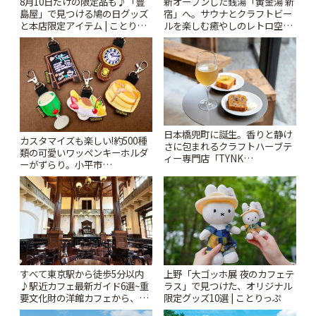
8月10日だけの限定品も♪「豊
新オープンした銭湯「黄金湯 新
島屋」で見つける鳩の日グッズ
宿」へ。サウナとクラフトビー
と本店限定アイテム | ことりっ
ルを楽しむ癒やしのレトロ空間
ぷ
| ことりっぷ
日本橋兜町に誕生。香りと静け
カスタマイズも楽しい!約500種
さに包まれるクラフトハーブテ
類の可愛いワッペンキーホルダ
ィー専門店「TYNK
ーがずらり。小平市
Kabutocho」 | ことりっぷ
「Kimamaya T&K」 | ことりっ
ぷ
すべて東京駅から徒歩5分以内
上野「大ゴッホ展 夜のカフェテ
♪駅近カフェ最新ガイド6選~重
ラス」で見つけた、オリジナル
要文化財の洋館カフェから、改
限定グッズ10選 | ことりっぷ
札すぐのレトロ喫茶まで~ | こと