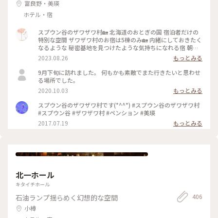
富良野・美瑛
ホテル・宿
スプウン谷のザワザワ村🏡 北海道のおとぎの国 宿泊者だけの
特別な空間 ザワザワ村のお宿は5棟のみ🏡 内緒にしておきたく
なるような 秘密基地を見つけたような気持ちになれる宿 朝に
は窓越しに畑仕事をされる風景が 夜には満点の星空が広がる
2023.08.26
もっとみる
静かな時間 どこを切り撮っても絵になる風景 こんな家に住め
たら⋯( ღ´꒳`)♡ を叶えてくれるカワイイお宿です 季節を変え
9月下旬に訪れました。 何もかも素敵でまた行きたいと思わせ
て、また帰りたいあの村へ いつかもう一度おとぎの国へ‪
る場所でした。
𓂃𓂂𖡼.𖤣𖥧 予約は3ヶ月前から。 電話でのみ受付されてます☎ #
2020.10.03
もっとみる
カメラ旅 #私のことりっぷ旅 #美しい町 #スプウン谷のザワザ
ワ村 #おとぎの国 #一棟貸し宿 #美瑛町 #北海道
スプウン谷のザワザワ村です(*^^*) #スプウン谷のザワザワ村
#スプウン谷 #ザワザワ村 #ペンション #美瑛
2017.07.19
もっとみる
北一ホール
キタイチホール
406
石油ランプ揺らめく幻想的な空間
小樽