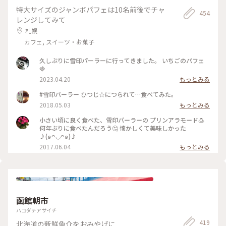
特大サイズのジャンボパフェは10名前後でチャ
454
レンジしてみて
札幌
カフェ, スイーツ・お菓子
久しぶりに雪印パーラーに行ってきました。 いちごのパフェ
🍓
2023.04.20
もっとみる
#雪印パーラー ひつじ☆につられて…食べてみた。
2018.05.03
もっとみる
小さい頃に良く食べた、雪印パーラーの プリンアラモード🍮
何年ぶりに食べたんだろう🤔 懐かしくて美味しかった
♪(๑ᴖ◡ᴖ๑)♪
2017.06.04
もっとみる
函館朝市
ハコダテアサイチ
419
北海道の新鮮魚介をおみやげに