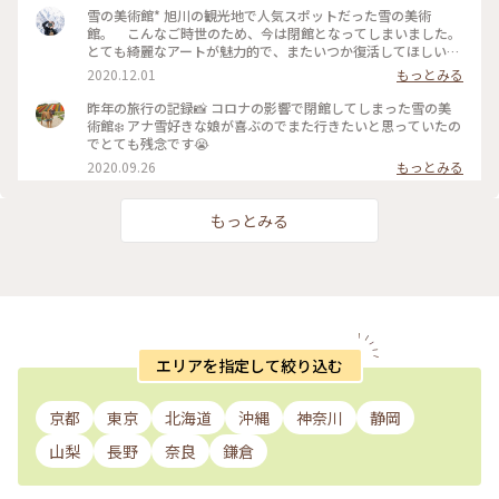
雪の美術館* 旭川の観光地で人気スポットだった雪の美術
館。 こんなご時世のため、今は閉館となってしまいました。
とても綺麗なアートが魅力的で、またいつか復活してほしい
と、市民が声をあげてSNSでアップして応援の声もあがってい
2020.12.01
もっとみる
ます。 アナ雪が流行った頃は、ここでポーズを決めて撮影した
り、ウエディングでも人気なスポットでした❀ #アートと建築
昨年の旅行の記録📸 コロナの影響で閉館してしまった雪の美
#旭川 #わたしの街 #雪の美術館 #アート #風景 #観光スポット
術館❄️ アナ雪好きな娘が喜ぶのでまた行きたいと思っていたの
でとても残念です😭
2020.09.26
もっとみる
もっとみる
エリアを指定して絞り込む
京都
東京
北海道
沖縄
神奈川
静岡
山梨
長野
奈良
鎌倉