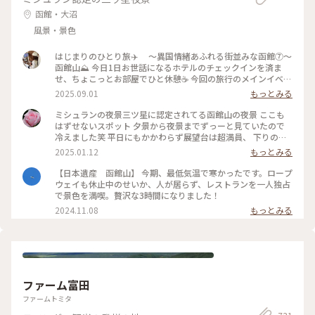
函館・大沼
風景・景色
はじまりのひとり旅✈️ 〜異国情緒あふれる街並みな函館⑦〜
函館山⛰️ 今日1日お世話になるホテルのチェックインを済ま
せ、ちょこっとお部屋でひと休憩☕️ 今回の旅行のメインイベン
トである函館の絶景を見に、函館山へ出発！ ホテルのフロン
2025.09.01
もっとみる
トの方に行き方を教えてもらい、天候の関係でロープウェイが
動いたり止まったり…🚡したので、バスで向かうことにしまし
ミシュランの夜景三ツ星に認定されてる函館山の夜景 ここも
た🚌 【ロープウェイで山頂へ】 →市電十字街駅から函館山ロ
はずせないスポット 夕景から夜景までずっーと見ていたので
ープウェイ山麓駅まで 徒歩10分 山麓駅から山頂駅まで
冷えました笑 平日にもかかわらず展望台は超満員、 下りのロ
約3分 1800円（往復） 【バスで山頂へ】 →JR函館駅前バス
ープウェイも行列ができていました きらきらの夜景が見れて
2025.01.12
もっとみる
乗り場④ 番 函館山登山バス（季節運行）山頂まで約30分
素敵な旅になりました #ベストトリップ2024
700円（片道） バスで山頂まで向かっている最中に見えてくる
【日本遺産 函館山】 今期、最低気温で寒かったです。ロープ
函館の街並みだけでも感嘆の声が上がり、ワクワクが止まらな
ウェイも休止中のせいか、人が居らず、レストランを一人独占
いです😳 山頂に着いて展望台に向かって歩き、目の前に現れ
で景色を満喫。贅沢な3時間になりました！
た景色は感動🥹ずっと眺めていられました👀 夜景まで見たか
2024.11.08
もっとみる
ったけど雷雲接近中の為、断念🤦‍♀️ でも山頂の展望台からは函
館の街並みを一望でき、街や港がよく見える日中の背景はとて
も爽やかでした🍃 四季それぞれの楽しみ方もあるので、また
この風景を見に行きたいです🕊️ 📷2025.08.07 #一人旅#夏旅#
ゆるり夏時間#北海道#函館市#函館#函館駅#函館山#臥牛山#世
界三大夜景#100万ドルの夜景#夜景#風景#くびれた地形#ハー
ト伝説#函館山ロープウェイ#ロープウェイ#登山バス#観光#絶
ファーム富田
景#名所#山頂#展望台#ことりっぷ函館#ひとり旅日記🕊️
ファームトミタ