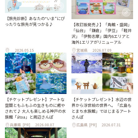
【旅先診断】あなたの“いま”にぴ
ったりな旅先が見つかる♪
【改訂版発売♪】「角館・盛岡」
「仙台」「鎌倉」「伊豆」「軽井
沢」「伊勢志摩」国内6エリアと
海外1エリアがリニューアル
2026.05.15
宮城県
2026.07.09
【チケットプレゼント】アートな
【チケットプレゼント】水辺の世
空間ともふもふの生きものに癒や
界から浮世絵の世界へ。「広島も
されて♪ 大人も楽しめる神戸の水
とまち水族館」ではじまるアート
族館「átoa」と周辺さんぽ
さんぽ
兵庫県
[PR]
2026.08.07
広島県
[PR]
2026.07.31