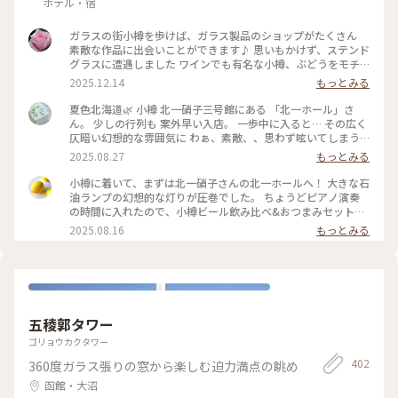
ホテル・宿
ガラスの街小樽を歩けば、ガラス製品のショップがたくさん
素敵な作品に出会いことができます♪ 思いもかけず、ステンド
グラスに遭遇しました ワインでも有名な小樽、ぶどうをモチ
ーフにした作品でした 散策も楽しい♪ #ことりっぷと一緒 #こ
2025.12.14
もっとみる
とりっぷ小樽
夏色北海道🌿 小樽 北一硝子三号館にある 「北一ホール」さ
ん。 少しの行列も 案外早い入店。 一歩中に入ると… その広く
仄暗い幻想的な雰囲気に わぁ、素敵、、思わず呟いてしまう
ほど。。 木造の梁と柱の レトロな喫茶ホール。 167個の石油
2025.08.27
もっとみる
ランプの灯りと 美しいステンドグラスが なんとも幻想的。。
セルフサービスで オーダー後 一番奥の席へ。 北海道の牛乳の
小樽に着いて、まずは北一硝子さんの北一ホールへ！ 大きな石
美味しさに すっかりハマり 迷わず 北海道牛乳のソフトクリー
油ランプの幻想的な灯りが圧巻でした。 ちょうどピアノ演奏
ムと 小樽ビールで ゆるりカフェ時間。 ちょうど ピアノ演奏が
の時間に入れたので、小樽ビール飲み比べ&おつまみセットと
始まり… さらに ロマンチックな雰囲気に。。 ずっと ひたって
ミルクティーソフトをいただきながら、素敵な演奏と空間を堪
2025.08.16
もっとみる
いたかった。。 ・ 167個のランプは 開店と同時に スタッフさ
能。 長年憧れだった場所に行けて感動でした✨ #北海道 #小樽
んが ひとつひとつ点灯されるとか… なんて素敵なんでしょ
#ガラス #ランプ #レトロ建築 #ビール #ソフトクリーム
ぅ。。ﾐﾀｶｯﾀ– #夏色北海道#7月の北海道#小樽#北一硝子三号館
#北一ホール#レトロ喫茶ホール#ゆるりカフェ時間#小樽カフ
ェ#ゆるりｼﾆｱ旅#ゆるり夏時間
五稜郭タワー
ゴリョウカクタワー
402
360度ガラス張りの窓から楽しむ迫力満点の眺め
函館・大沼