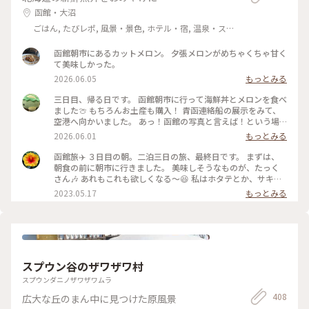
函館・大沼
ごはん, たびレポ, 風景・景色, ホテル・宿, 温泉・ス
パ
函館朝市にあるカットメロン。 夕張メロンがめちゃくちゃ甘く
て美味しかった。
2026.06.05
もっとみる
三日目、帰る日です。 函館朝市に行って海鮮丼とメロンを食べ
ました🍈 もちろんお土産も購入！ 青函連絡船の展示をみて、
空港へ向かいました。 あっ！函館の写真と言えば！という場
所。 八幡坂ももちろん行ってきました。 昼、夜と写真撮って
2026.06.01
もっとみる
みたけど、夜はいらなかったかも笑 三日間通して食事は特に大
満足🍽️ 海鮮とアイスクリームはたくさん食べた🍨 初めての函
函館旅✈️ ３日目の朝。二泊三日の旅、最終日です。 まずは、
館旅行はめっちゃ楽しかった💕 今回も母に感謝🙏 On the
朝食の前に朝市に行きました。 美味しそうなものが、たっく
third day, we visited Hakodate Morning Market and
さん🎶 あれもこれも欲しくなる〜😆 私はホタテとか、サキイ
enjoyed fresh seafood and fruit. The food was fantastic
カとか、乾き物中心にお買い上げー❤️ 市場は活気があって、見
2023.05.17
もっとみる
throughout the three day. We ate plenty of seafood and
てるだけでも楽しい🎶 #私のことりっぷ旅 #レトロな街 #北海
ice cream. Our first trip to Hakodate was so much fun! #函
道 #函館 #市場
館旅行 #青函連絡船 #八幡坂 #海鮮丼 #英語勉強中
スプウン谷のザワザワ村
スプウンダニノザワザワムラ
408
広大な丘のまん中に見つけた原風景