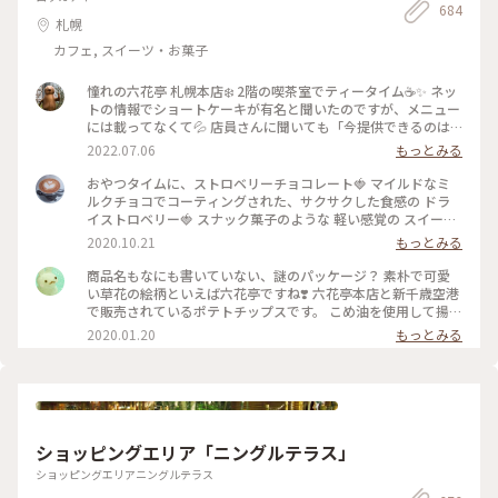
😭 食事の後また行こうか？とも考えたのですが… お酒がすす
684
香りは旅の思い出としてお土産にするのも良いなと思い、お気
札幌
み過ぎて外出出来ませんでした🤪 ＊ #
に入りの香りをひとつ購入しました☺️ ハンドメイドのアクセ
ちいさな列車旅
サリーも、色や形ひとつひとつに違う味が出ていて、どれを選
カフェ, スイーツ・お菓子
ぼうか凄く悩ましかったです、、🥹 旅の思い出に出会えた素敵
な場所でした🧸 📷2025.08.07 #一人旅#夏旅#ゆるり夏時間#北
憧れの六花亭 札幌本店❄️ 2階の喫茶室でティータイム☕️✨ ネッ
海道#函館市#函館#函館駅#ベイエリア#金森赤レンガ倉庫#赤
トの情報でショートケーキが有名と聞いたのですが、メニュー
レンガ倉庫#函館煉瓦工場#金森赤レンガ倉庫店#赤瓦#コース
には載ってなくて💦 店員さんに聞いても「今提供できるのは
ター#アロマ#アロマグッズ#香り#旅の思い出#ハンドメイドア
メニューにあるものだけです」と言われたのでプディングケー
2022.07.06
もっとみる
クセサリー#アクセサリー#ハンドメイド#ガラス製品#食器#函
キにしてみました🍮 しっかりとした固めプリンが食べ応えバ
館限定#お土産#ことりっぷ函館#ひとり旅日記🕊️
ツグン😋 やっぱり六花亭はプリンも美味しい💕 喫茶室を満喫
おやつタイムに、ストロベリーチョコレート🍓 マイルドなミ
することができて良かったのですが、店舗限定のマルセイアイ
ルクチョコでコーティングされた、サクサクした食感の ドラ
スサンドは喫茶室の順番待ちをしなくてもコーヒースタンドで
イストロベリー🍓 スナック菓子のような 軽い感覚の スイーツ
いただけたので、そっちでもよかったかもなんて思ったり😅 1
です♬ ミルクチョコレートの甘味といちごの酸味が 程良く美
2020.10.21
もっとみる
階ではお土産などの商品が販売されていました🎁 人気のお菓
味しい✨ お馴染みの 花柄のパッケージ。 北海道が拠点の 六花
子もバラで売られているので好きな数だけ買えて便利♪ 私は
亭。 立ち寄った近くのスーパーで見つけて買いました😊 期間
商品名もなにも書いていない、謎のパッケージ？ 素朴で可愛
自宅に配送してもらうことにして、細かい個数で注文させても
限定なので、見つけてラッキーでした♡ #スイーツ #おみやげ
い草花の絵柄といえば六花亭ですね❣️ 六花亭本店と新千歳空港
らいました😊 ポテトチップス以外はどれでも帯広の工場から
#チョコレート #ストロベリーチョコレート #北海道 #六花亭 #
で販売されているポテトチップスです。 こめ油を使用して揚げ
直送してもらえるようです🚛 後日、ギッシリと箱詰めされた
わたしの街 #北海道フェア #近所のスーパーで見つけた #こと
ているからか、 さくっと軽い食感。 アメリカンなポテトチッ
2020.01.20
もっとみる
お菓子がクール便で届きました😆 こんなにあったら当分お菓
りっぷ東京
プスと比べて ふわっと空気を含むえびせんのような感じがし
子には困らないって思ってたのに…あっという間にほとんどな
ます。 北海道の“いも”味を感じるうす塩の味付け。 年に一度
くなっちゃったなぁ😅 クリームを挟んだパイの「いつか来た
は札幌からやってくる親戚一同のお土産に入っていました。
道」と、餅入り最中の「ひとつ鍋」がお気に入りでした💕 #札
お子たちをディズニーランドに送迎したり“親戚の姉ちゃん”頑
幌 #六花亭 #プリン #北海道土産 #Myことりっぷ
張ったごほうび♪ #北海道 #札幌 #六花亭 #空港 #おみやげ #手
土産 #帰省 #冬のおでかけ
ショッピングエリア「ニングルテラス」
ショッピングエリアニングルテラス