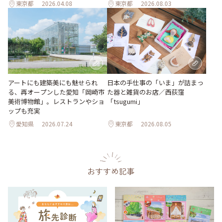
東京都
2026.04.08
東京都
2026.08.03
日本の手仕事の「いま」が詰まっ
アートにも建築美にも魅せられ
た器と雑貨のお店／西荻窪
る、再オープンした愛知「岡崎市
「tsugumi」
美術博物館」。レストランやショ
ップも充実
愛知県
2026.07.24
東京都
2026.08.05
おすすめ記事