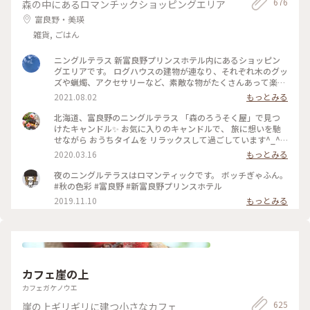
676
森の中にあるロマンチックショッピングエリア
富良野・美瑛
雑貨, ごはん
ニングルテラス 新富良野プリンスホテル内にあるショッピン
グエリアです。 ログハウスの建物が連なり、それぞれ木のグッ
ズや蝋燭、アクセサリーなど、素敵な物がたくさんあって楽し
いです♪ #ニングルテラス #新富良野プリンスホテル #富良野
2021.08.02
もっとみる
#北海道
北海道、富良野のニングルテラス 「森のろうそく屋」で見つ
けたキャンドル✨ お気に入りのキャンドルで、 旅に想いを馳
せながら おうちタイムを リラックスして過ごしています^_^ #
北海道 #富良野 #ニングルテラス #森のろうそく屋 #キャンド
2020.03.16
もっとみる
ル #メルヘン #旅の思い出 #憧れの地
夜のニングルテラスはロマンティックです。 ボッチぎゃふん。
#秋の色彩 #富良野 #新富良野プリンスホテル
2019.11.10
もっとみる
カフェ崖の上
カフェガケノウエ
625
崖の上ギリギリに建つ小さなカフェ