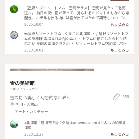
た。 大吉、吉…ではなく、雲の名前が書かれてました しばら
く雲の形が気になりそう #ことりっぷ北海道 #秋の装い #絶
【星野リゾート トマム 雲海テラス】 雲海が見たくて北海
景 #星野リゾート #雲海 #おみくじ #雲
道へ。 前日の夜に雨が降って、見られるかドキドキしながら早
起き。 ホテルを出る頃には霧が出ていたので期待しつつゴンド
ラ乗り場に向かいます。 少しずつ明るくなっていく空。 雲が
2025.10.04
もっとみる
流れ込んでくる様子もはっきりと見ることが出来ました。 日
の出も太陽が隠れることなく拝むことが出来ましたー！！ #こ
🐄星野リゾートトマム #くまこと北海道 ・ / 星野リゾートトマ
とりっぷ北海道 #ことりっぷ #秋の装い #雲海 #星野リ
ムの醍醐味 雲海見れた🙌☁️⛰️ \ ・ トマムに宿泊したらぜひ訪
ゾート #日の出 #絶景
れたい 早朝の雲海テラス☁️ ・ リゾナーレトマム宿泊者は特典
で 直通バス&ファストパスがついてくるのですが 始発バスま
2023.10.01
もっとみる
さかの4:30発🤣 ・ 3:00起きで4:00頃ロビーにいくと もう行列
ができててびっくり😲 4:30前に出た１便に乗れて 先頭集団で
雲海を堪能してきました🤩 ・ ・ #北海道 #札幌 #北海道旅 #北
海道旅行 #北海道観光 #トマム旅行 #トマム観光 #トマム旅 #ト
マム #星野リゾート #星野リゾートトマム #トマム星野リゾー
ト #リゾナーレトマム #雲海 #カメラ旅 #私のことりっぷ旅 #こ
雪の美術館
とりっぷ15周年
ユキノビジュツカン
355
雪の持つ美しく幻想的な世界へ
旭川・大雪山
アート・カルチャー
#北海道 #旭川市 #雪 #夕陽 #snowmuseum #ひみつの絶景北
海道
2020.12.27
もっとみる