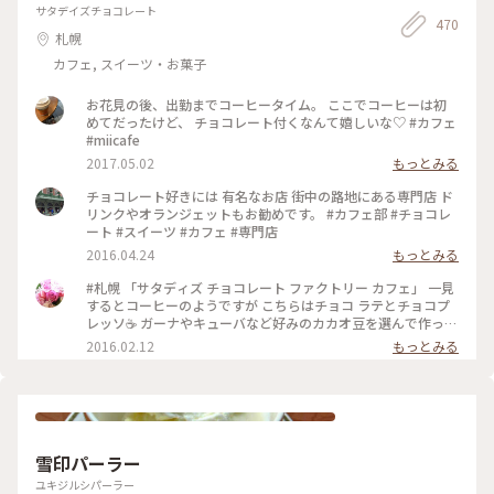
サタデイズチョコレート
470
札幌
カフェ, スイーツ・お菓子
お花見の後、出勤までコーヒータイム。 ここでコーヒーは初
めてだったけど、 チョコレート付くなんて嬉しいな♡ #カフェ
#miicafe
2017.05.02
もっとみる
チョコレート好きには 有名なお店 街中の路地にある専門店 ド
リンクやオランジェットもお勧めです。 #カフェ部 #チョコレ
ート #スイーツ #カフェ #専門店
2016.04.24
もっとみる
#札幌 「サタディズ チョコレート ファクトリー カフェ」 一見
するとコーヒーのようですが こちらはチョコ ラテとチョコプ
レッソ☕️ ガーナやキューバなど好みのカカオ豆を選んで作って
もらえる濃厚なチョコドリンク❤️ カカオってすごい！ 一口飲
2016.02.12
もっとみる
むごとに元気になる‼︎ バレンタインにもおすすめのチョコレー
ト専門店の素敵なカフェ♪ #チョコレート
雪印パーラー
ユキジルシパーラー