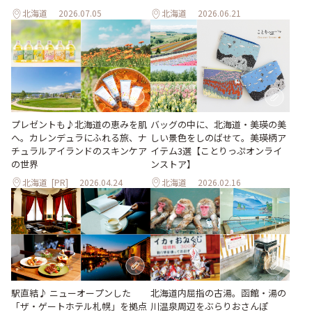
北海道
2026.07.05
北海道
2026.06.21
プレゼントも♪北海道の恵みを肌
バッグの中に、北海道・美瑛の美
へ。カレンデュラにふれる旅、ナ
しい景色をしのばせて。美瑛柄ア
チュラルアイランドのスキンケア
イテム3選【ことりっぷオンライ
の世界
ンストア】
北海道
[PR]
2026.04.24
北海道
2026.02.16
北海道内屈指の古湯。函館・湯の
駅直結♪ ニューオープンした
川温泉周辺をぶらりおさんぽ
「ザ・ゲートホテル札幌」を拠点