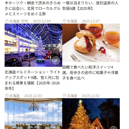
オホーツク・網走で流氷のきらめ
一度は泊まりたい、登別温泉の人
きに出会い、北見でローカルグル
気宿6選【2025年】
メとスイーツをめぐる旅
北海道
[PR]
2025.12.09
北海道
2025.12.07
函館で食べたい和洋スイーツ4
北海道イルミネーション・ライト
選。街歩きの途中に和菓子や洋菓
アップスポット9選。雪と光に包
子を食べ比べ
まれる絶景を堪能【2025年-2026
年冬】
北海道
2025.12.03
北海道
2025.12.02