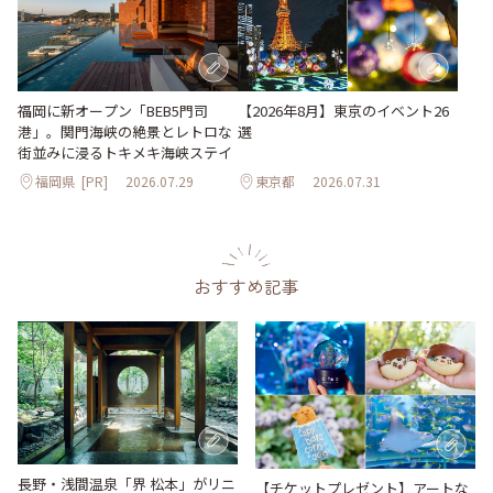
【2026年8月】東京のイベント26
福岡に新オープン「BEB5門司
選
港」。関門海峡の絶景とレトロな
街並みに浸るトキメキ海峡ステイ
福岡県
[PR]
2026.07.29
東京都
2026.07.31
おすすめ記事
長野・浅間温泉「界 松本」がリニ
【チケットプレゼント】アートな