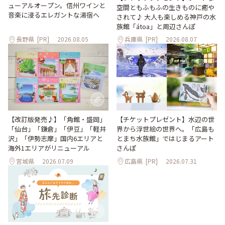
ューアルオープン。信州ワインと
空間ともふもふの生きものに癒や
音楽に浸るエレガントな湯宿へ
されて♪ 大人も楽しめる神戸の水
族館「átoa」と周辺さんぽ
長野県
[PR]
2026.08.05
兵庫県
[PR]
2026.08.07
【改訂版発売♪】「角館・盛岡」
【チケットプレゼント】水辺の世
「仙台」「鎌倉」「伊豆」「軽井
界から浮世絵の世界へ。「広島も
沢」「伊勢志摩」国内6エリアと
とまち水族館」ではじまるアート
海外1エリアがリニューアル
さんぽ
宮城県
2026.07.09
広島県
[PR]
2026.07.31