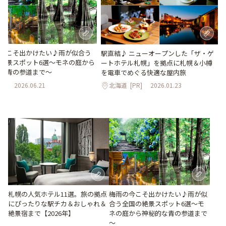
今こそ出かけたい♪雨が似合う
駅直結♪ ニューオープンした「ザ・ゲ
絶景スポット6選～モネの庭から
ートホテル札幌」を拠点に札幌＆小樽
な青の参道まで～
を電車でめぐる快適な屋内旅
道
2026.06.21
北海道
[PR]
2026.01.23
梅雨の今こそ出かけたい♪雨が似
札幌の人気ホテル11選。旅の拠点
合う全国の絶景スポット6選～モ
にぴったりな駅チカ＆おしゃれ＆
ネの庭から神秘的な青の参道まで
絶景宿まで【2026年】
～