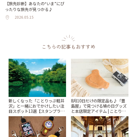
【旅先診断】あなたの“いま”にぴ
ったりな旅先が見つかる♪
2026.05.15
こちらの記事もおすすめ
新しくなった「ことりっぷ軽井
8月10日だけの限定品も♪「豊
沢」と一緒におでかけしたい注
島屋」で見つける鳩の日グッズ
目スポット13選【スタンプラリ
と本店限定アイテム | ことりっ
ー開催中】 | ことりっぷ
ぷ