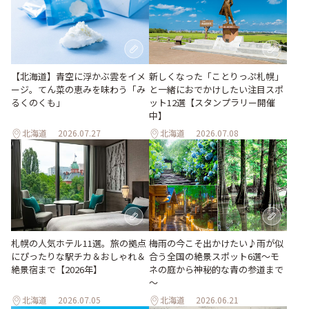
【北海道】青空に浮かぶ雲をイメ
新しくなった「ことりっぷ札幌」
ージ。てん菜の恵みを味わう「み
と一緒におでかけしたい注目スポ
るくのくも」
ット12選【スタンプラリー開催
中】
北海道
2026.07.27
北海道
2026.07.08
梅雨の今こそ出かけたい♪雨が似
札幌の人気ホテル11選。旅の拠点
合う全国の絶景スポット6選～モ
にぴったりな駅チカ＆おしゃれ＆
ネの庭から神秘的な青の参道まで
絶景宿まで【2026年】
～
北海道
2026.07.05
北海道
2026.06.21