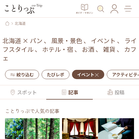
ガイド・マガジン
北海道
北海道
×
パン
、
風景・景色
、
イベント
、
ライ
フスタイル
、
ホテル・宿
、
お酒
、
雑貨
、
カフ
ェ
絞り込む
たびレポ
イベント
アクティビテ
スポット
記事
投稿
ことりっぷで人気の記事