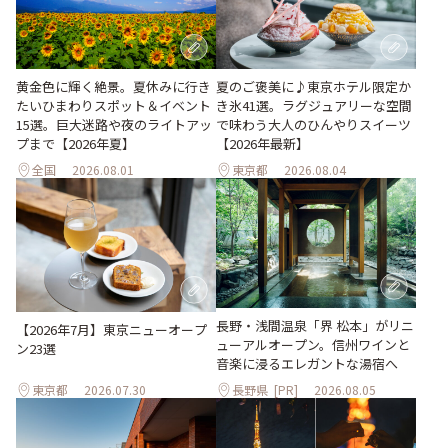
黄金色に輝く絶景。夏休みに行き
夏のご褒美に♪東京ホテル限定か
たいひまわりスポット＆イベント
き氷41選。ラグジュアリーな空間
15選。巨大迷路や夜のライトアッ
で味わう大人のひんやりスイーツ
プまで【2026年夏】
【2026年最新】
全国
2026.08.01
東京都
2026.08.04
長野・浅間温泉「界 松本」がリニ
【2026年7月】東京ニューオープ
ューアルオープン。信州ワインと
ン23選
音楽に浸るエレガントな湯宿へ
東京都
2026.07.30
長野県
[PR]
2026.08.05