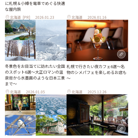
に札幌＆小樽を電車でめぐる快適
な屋内旅
北海道
[PR]
2026.01.23
北海道
2026.01.16
冬景色をお目当てに訪れたい全国
札幌で行きたい夜カフェ6選～名
のスポット6選〜大正ロマンの温
物のシメパフェを楽しめるお店も
泉街から水墨画のような日本三景
～
まで〜
北海道
2026.01.05
北海道
2025.12.26