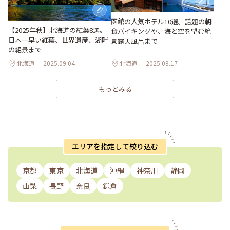
函館の人気ホテル10選。話題の朝
【2025年秋】北海道の紅葉8選。
食バイキングや、海と空を望む絶
日本一早い紅葉、世界遺産、湖畔
景露天風呂まで
の絶景まで
北海道
2025.09.04
北海道
2025.08.17
もっとみる
エリアを指定して絞り込む
京都
東京
北海道
沖縄
神奈川
静岡
山梨
長野
奈良
鎌倉