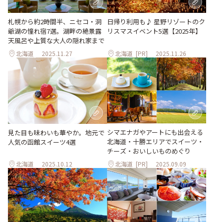
日帰り利用も♪ 星野リゾートのク
札幌から約2時間半、ニセコ・洞
リスマスイベント5選【2025年】
爺湖の憧れ宿7選。湖畔の絶景露
天風呂や上質な大人の隠れ家まで
北海道
2025.11.27
北海道
[PR]
2025.11.26
シマエナガやアートにも出会える
見た目も味わいも華やか。地元で
北海道・十勝エリアでスイーツ・
人気の函館スイーツ4選
チーズ・おいしいものめぐり
北海道
2025.10.12
北海道
[PR]
2025.09.09