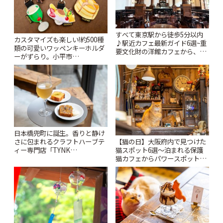
すべて東京駅から徒歩5分以内
カスタマイズも楽しい!約500種
♪駅近カフェ最新ガイド6選~重
類の可愛いワッペンキーホルダ
要文化財の洋館カフェから、改
ーがずらり。小平市
札すぐのレトロ喫茶まで~ | こと
「Kimamaya T&K」 | ことりっ
りっぷ
ぷ
日本橋兜町に誕生。香りと静け
【猫の日】大阪府内で見つけた
さに包まれるクラフトハーブテ
猫スポット6選〜泊まれる保護
ィー専門店「TYNK
猫カフェからパワースポットま
Kabutocho」 | ことりっぷ
で〜 | ことりっぷ