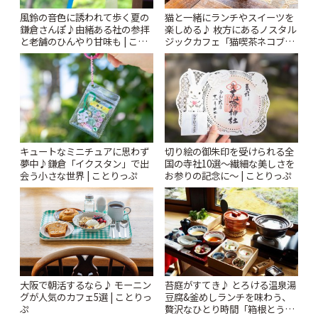
風鈴の音色に誘われて歩く夏の
猫と一緒にランチやスイーツを
鎌倉さんぽ♪由緒ある社の参拝
楽しめる♪ 枚方にあるノスタル
と老舗のひんやり甘味も | こと
ジックカフェ「猫喫茶ネコブ」
りっぷ
| ことりっぷ
キュートなミニチュアに思わず
切り絵の御朱印を受けられる全
夢中♪鎌倉「イクスタン」で出
国の寺社10選〜繊細な美しさを
会う小さな世界 | ことりっぷ
お参りの記念に〜 | ことりっぷ
苔庭がすてき♪ とろける温泉湯
大阪で朝活するなら♪ モーニン
豆腐&釜めしランチを味わう、
グが人気のカフェ5選 | ことりっ
贅沢なひとり時間「箱根とうふ
ぷ