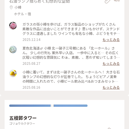
石油ランプ揺らめく幻想的な空間
小樽
ホテル・宿
ガラスの街小樽を歩けば、ガラス製品のショップがたくさん
素敵な作品に出会いことができます♪ 思いもかけず、ステンド
グラスに遭遇しました ワインでも有名な小樽、ぶどうをモチ
ーフにした作品でした 散策も楽しい♪ #ことりっぷと一緒 #こ
2025.12.14
もっとみる
とりっぷ小樽
夏色北海道🌿 小樽 北一硝子三号館にある 「北一ホール」さ
ん。 少しの行列も 案外早い入店。 一歩中に入ると… その広く
仄暗い幻想的な雰囲気に わぁ、素敵、、思わず呟いてしまう
ほど。。 木造の梁と柱の レトロな喫茶ホール。 167個の石油
2025.08.27
もっとみる
ランプの灯りと 美しいステンドグラスが なんとも幻想的。。
セルフサービスで オーダー後 一番奥の席へ。 北海道の牛乳の
小樽に着いて、まずは北一硝子さんの北一ホールへ！ 大きな石
美味しさに すっかりハマり 迷わず 北海道牛乳のソフトクリー
油ランプの幻想的な灯りが圧巻でした。 ちょうどピアノ演奏
ムと 小樽ビールで ゆるりカフェ時間。 ちょうど ピアノ演奏が
の時間に入れたので、小樽ビール飲み比べ&おつまみセットと
始まり… さらに ロマンチックな雰囲気に。。 ずっと ひたって
ミルクティーソフトをいただきながら、素敵な演奏と空間を堪
2025.08.16
もっとみる
いたかった。。 ・ 167個のランプは 開店と同時に スタッフさ
能。 長年憧れだった場所に行けて感動でした✨ #北海道 #小樽
んが ひとつひとつ点灯されるとか… なんて素敵なんでしょ
#ガラス #ランプ #レトロ建築 #ビール #ソフトクリーム
ぅ。。ﾐﾀｶｯﾀ– #夏色北海道#7月の北海道#小樽#北一硝子三号館
#北一ホール#レトロ喫茶ホール#ゆるりカフェ時間#小樽カフ
ェ#ゆるりｼﾆｱ旅#ゆるり夏時間
五稜郭タワー
ゴリョウカクタワー