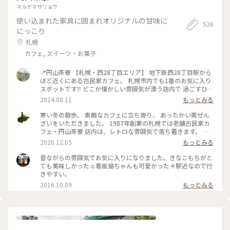
う。 #北海道グルメ #小樽グルメ #小樽カフェ #小樽といった
マルヤマサリョウ
らルタオ #デニッシュパイ #フロマージュ #アップルパイ #夕
使い込まれた家具に囲まれオリジナルの甘味に
張メロンソーダ #人気店 #パイ
526
にっこり
札幌
カフェ, スイーツ・お菓子
📍円山茶寮 【札幌・西28丁目エリア】 地下鉄西28丁目駅から
ほど近くにある古民家カフェ。 札幌市内でも1番のお気に入り
スポットです‼︎ どこか懐かしい雰囲気が漂う店内で 過ごすひと
ときが大好きです☺️ 夏は風鈴の音を聴きながら美味しい 甘味
2024.08.11
もっとみる
とお茶をいただくのが至高です🎐 札幌を訪れると必ず立ち寄
りたくなる場所です‼︎
寒い冬の散歩。 素敵なカフェに立ち寄り、 あったかい栗ぜん
ざいをいただきました。 1987年創業の札幌では老舗古民家カ
フェ・円山茶寮 店内は、レトロな雰囲気で落ち着きます。 ぽ
ってりとしたぜんざいは、お椀にたっぷり。 甘さ控えめなの
2020.12.05
もっとみる
で、箸休めのお漬物と一緒に 最後まで美味しく頂きました😊
人気のいちごぜんざいや抹茶ぜんざい、鍋焼きうどんなどお食
昔ながらの雰囲気でお気に入りになりました。きなこもちがと
事も気になりました。 またのお楽しみに❣️ #ことりっぷ北海道
ても美味しかった☺︎看板猫ちゃんも可愛かった＊駅近なので行
#冬を味わう #札幌 #古民家カフェ #ぜんざい #レトロ
きやすい。
2016.10.09
もっとみる