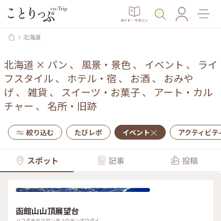
ガイド・マガジン
北海道
北海道
×
パン
、
風景・景色
、
イベント
、
ライ
フスタイル
、
ホテル・宿
、
お酒
、
おみや
げ
、
雑貨
、
スイーツ・お菓子
、
アート・カル
チャー
、
名所・旧跡
絞り込む
たびレポ
イベント
アクティビテ
スポット
記事
投稿
函館山山頂展望台
ハコダテヤマサンチョウテンボウダイ