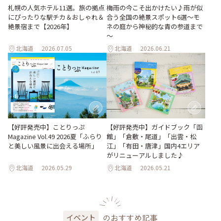
梅雨の今こそ出かけたい♪雨が似
札幌の人気ホテル11選。旅の拠点
合う全国の絶景スポット6選～モ
にぴったりな駅チカ＆おしゃれ＆
ネの庭から神秘的な青の参道まで
絶景宿まで【2026年】
～
北海道
2026.07.05
北海道
2026.06.21
【好評発売中】ガイドブック「函
【好評発売中】ことりっぷ
館」「倉敷・尾道」「出雲・松
Magazine Vol.49 2026夏「ふらり
江」「有田・唐津」国内4エリア
と美しい風景に出会える場所」
がリニューアルしました♪
北海道
2026.05.29
北海道
2026.05.21
のおすすめ記事
イベント