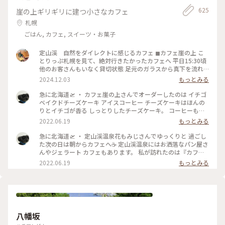
625
崖の上ギリギリに建つ小さなカフェ
札幌
ごはん, カフェ, スイーツ・お菓子
定山渓 自然をダイレクトに感じるカフェ ◼︎カフェ崖の上 こ
とりっぷ札幌を見て、絶対行きたかったカフェへ 平日15:30頃
他のお客さんもいなく貸切状態 足元のガラスから真下を流れ
る清流が眺められる席を選び、川のせせらぎと(実際は前日の
2024.12.03
もっとみる
雨のせいか結構激しい流れ)静かな店内に流れる音楽に癒し𓅨
リスとか会いたかった🐿️💕 コーヒーもケーキも美味しくっ
急に北海道🛫 ・ カフェ崖の上さんでオーダーしたのは イチゴ
て、また色んな季節も感じたい素敵なお店でした！ #ベストト
ベイクドチーズケーキ アイスコーヒー チーズケーキはほんの
リップ2024 #北海道 #札幌 #定山渓
りとイチゴが香る しっとりしたチーズケーキ。 コーヒーもス
ッキリとした軽いコーヒーで 朝にはピッタリでした☺️ ・ #ア
2022.06.19
もっとみる
ートみたいな景色 #Myことりっぷ #カフェ崖の上 #定山渓 #定
山渓温泉
急に北海道🛫 ・ 定山渓温泉花もみじさんでゆっくりと 過ごし
た次の日は朝からカフェへ☕ 定山渓温泉にはお洒落なパン屋さ
んやジェラート カフェもあります。 私が訪れたのは『カフェ
崖の上』さん。 本当に崖の上に建ってまーす！ちょっと怖
2022.06.19
もっとみる
い。 店内は静かなボサノヴァが流れ、コーヒーの 良い香りが
漂っていて癒やされます❤️ ・ #アートみたいな景色 #Myこと
りっぷ #定山渓 #定山渓温泉 #カフェ崖の上
八幡坂