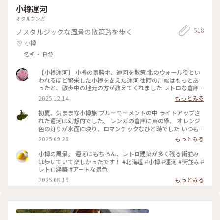
小樽運河
オタルウンガ
518
ノスタルジックな風景の散策路を歩く
小樽
名所・旧跡
【小樽運河】 小樽の景勝地、運河を散策 北のウォール街とい
われるほど繁栄した小樽を支えた運河 往時の川幅はもっとあ
ったと、散歩中の地元の方が教えてくれました レトロな倉庫
群を間近に感じながら進むクルーズ、おすすめです♪ #ことり
2025.12.14
もっとみる
っぷと一緒 #ことりっぷ小樽
初夏、気ままな小樽旅 ブルーモーメントの中 ライトアップさ
れた運河は幻想的でした。 レンガの倉庫に蔦の緑、 オレンジ
色の灯りが水面に映り、ロマンチックなひと時でした いつも
賑わってる小樽出抜小路もこの日は静かに ライトアップ
2025.09.28
もっとみる
2025.5.30撮影 #ことりっぷ北海道 #ことりっぷ 札幌 #ことり
っぷと一緒 #小樽 #夜景 #レトロな街 #北海道の絶景 #アートな
小樽の風景。 運河はもちろん、レトロ建築が多く残る街並み
景色 #歴史的建造物 #小樽運河 #ブルーモーメント #ロマンチ
は歩いていて楽しかったです！ #北海道 #小樽 #運河 #街並み #
ックなひと時
レトロ建築 #アートな景色
2025.08.19
もっとみる