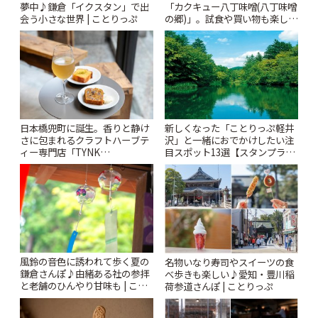
夢中♪鎌倉「イクスタン」で出
「カクキュー八丁味噌(八丁味噌
会う小さな世界 | ことりっぷ
の郷)」。試食や買い物も楽しみ
♪ | ことりっぷ
日本橋兜町に誕生。香りと静け
新しくなった「ことりっぷ軽井
さに包まれるクラフトハーブテ
沢」と一緒におでかけしたい注
ィー専門店「TYNK
目スポット13選【スタンプラリ
Kabutocho」 | ことりっぷ
ー開催中】 | ことりっぷ
風鈴の音色に誘われて歩く夏の
名物いなり寿司やスイーツの食
鎌倉さんぽ♪由緒ある社の参拝
べ歩きも楽しい♪愛知・豊川稲
と老舗のひんやり甘味も | こと
荷参道さんぽ | ことりっぷ
りっぷ