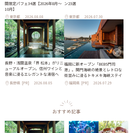
間限定パフェ34選【2026年8月～
ン23選
10月】
東京都
2026.08.08
東京都
2026.07.30
長野・浅間温泉「界 松本」がリニ
福岡に新オープン「BEB5門司
ューアルオープン。信州ワインと
港」。関門海峡の絶景とレトロな
音楽に浸るエレガントな湯宿へ
街並みに浸るトキメキ海峡ステイ
長野県
[PR]
2026.08.05
福岡県
[PR]
2026.07.29
おすすめ記事