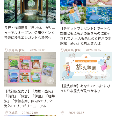
長野・浅間温泉「界 松本」がリニ
【チケットプレゼント】アートな
ューアルオープン。信州ワインと
空間ともふもふの生きものに癒や
音楽に浸るエレガントな湯宿へ
されて♪ 大人も楽しめる神戸の水
族館「átoa」と周辺さんぽ
長野県
[PR]
2026.08.05
兵庫県
[PR]
2026.08.07
【旅先診断】あなたの“いま”にぴ
ったりな旅先が見つかる♪
【改訂版発売♪】「角館・盛岡」
「仙台」「鎌倉」「伊豆」「軽井
沢」「伊勢志摩」国内6エリアと
海外1エリアがリニューアル
宮城県
2026.07.09
2026.05.15