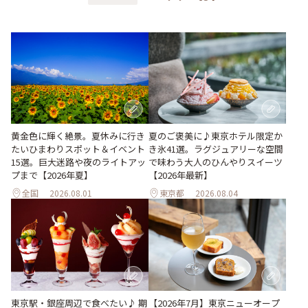
黄金色に輝く絶景。夏休みに行き
夏のご褒美に♪東京ホテル限定か
たいひまわりスポット＆イベント
き氷41選。ラグジュアリーな空間
15選。巨大迷路や夜のライトアッ
で味わう大人のひんやりスイーツ
プまで【2026年夏】
【2026年最新】
全国
2026.08.01
東京都
2026.08.04
東京駅・銀座周辺で食べたい♪ 期
【2026年7月】東京ニューオープ