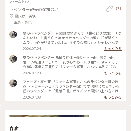
ファームトミタ
731
ラベンダー観光の発祥の地
富良野・美瑛
風景・景色
夏の花〜ラベンダー 前postの続きです 〈森の彩りの畑〉 「は
なもいわ」と言う白っぽかったラベンダーの蕾も 花が開くと
ムラサキ色が見えていました マダラな感じもオシャレさんで
す 〈彩りの畑〉の定番だった花々は連作障害を防ぐために
2026.07.24
もっとみる
〈森の彩りの畑〉に植えられましたが… 今年の色のパターンを
見ると… やっぱり元の配色の方が好きかも〜です また来年も
夏の花〜ラベンダー 先日の連休…曇り…雨…雨…曇り…雨…
美しい彩りを巡りたいと思います #ひみつの絶景 #丘のある風
雨… 予報通りでしたが… 花びらが散ったり色がくすんでしま
景 #花のある風景 #ひみつの絶景北海道 #夏景色 #花景色 #ファ
う前に 満開の花盛りの『ファーム富田』さんへ 早朝の〈彩り
ーム富田 #ラベンダー畑 #美しい朝 #彩りの畑 #夏色
の畑〉と〈森の彩りの畑〉です 朝陽を浴びて…ラベンダーの色
2026.07.23
もっとみる
は赤紫っぽく映りました 左から〜 キバナコスモス・スペアミ
ント・ジニア5色 ペパーミント・ペチュニア・ビール麦 そして
フェーズ・夏〜花 『ファーム富田』さんのラベンダー畑の原
右がオカムラサキです 霧の立ちこめる夏の朝は ここへ辿り着
点 〈トラディショナルラベンダー畑〉です 傾斜になっている
くまでの道のりも美しかったです そうそう…〈彩りの畑〉の入
丘のラベンダーは 「濃紫早咲」がメインで傾斜の上の方には
り口の木がある辺りで 今年もエゾリスさんに会いました #ひみ
「はなもいわ」と「おかむらさき」があります それぞれが一
2026.07.08
もっとみる
つの絶景 #花のある風景 #丘のある風景 #夏景色 #花景色 #美し
度に咲き揃うことはないので 今がくっきりとした鮮やかなラ
い朝 #夏色 #ラベンダー畑 #ファーム富田 #彩りの畑 #エゾリス
ベンダー色のグラデーションが楽しめます 蕾だった「濃紫早
咲」は一番上から次々に花を咲かせています 蕾がほわっと開
くのではなくて… 蕾の先端に花が開くのですね〜 一番最後は
おまけのように赤いケシの花が一つだけ… #ひみつの絶景 #丘
のある風景 #花のある風景 #森の彩りの畑 #夏景色 #花景色 #美
森彦
しい花 #夏色 #花畑 #ファーム富田 #ラベンダー #トラディショ