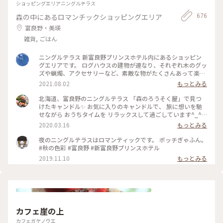
ショッピングエリアニングルテラス
676
森の中にあるロマンチックショッピングエリア
富良野・美瑛
雑貨, ごはん
ニングルテラス 新富良野プリンスホテル内にあるショッピン
グエリアです。 ログハウスの建物が連なり、それぞれ木のグッ
ズや蝋燭、アクセサリーなど、素敵な物がたくさんあって楽し
いです♪ #ニングルテラス #新富良野プリンスホテル #富良野
2021.08.02
もっとみる
#北海道
北海道、富良野のニングルテラス 「森のろうそく屋」で見つ
けたキャンドル✨ お気に入りのキャンドルで、 旅に想いを馳
せながら おうちタイムを リラックスして過ごしています^_^ #
北海道 #富良野 #ニングルテラス #森のろうそく屋 #キャンド
2020.03.16
もっとみる
ル #メルヘン #旅の思い出 #憧れの地
夜のニングルテラスはロマンティックです。 ボッチぎゃふん。
#秋の色彩 #富良野 #新富良野プリンスホテル
2019.11.10
もっとみる
カフェ崖の上
カフェガケノウエ