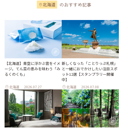
のおすすめ記事
北海道
【北海道】青空に浮かぶ雲をイメ
新しくなった「ことりっぷ札幌」
ージ。てん菜の恵みを味わう「み
と一緒におでかけしたい注目スポ
るくのくも」
ット12選【スタンプラリー開催
中】
北海道
2026.07.27
北海道
2026.07.08