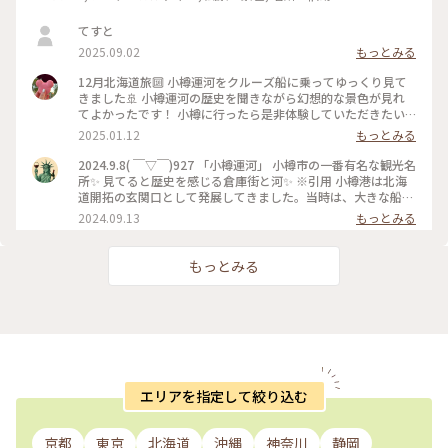
てすと
2025.09.02
もっとみる
12月北海道旅🔟 小樽運河をクルーズ船に乗ってゆっくり見て
きました🚢 小樽運河の歴史を聞きながら幻想的な景色が見れ
てよかったです！ 小樽に行ったら是非体験していただきたい
アクティビティです✨ #小樽運河#小樽運河クルーズ#ベストト
2025.01.12
もっとみる
リップ2024
2024.9.8( ￣▽￣)927 「小樽運河」 小樽市の一番有名な観光名
所✨ 見てると歴史を感じる倉庫街と河✨ ※引用 小樽港は北海
道開拓の玄関口として発展してきました。当時は、大きな船を
沖に泊め、はしけ（台船）を使って荷揚げしていましたが、取
2024.09.13
もっとみる
り扱う荷量が多くなり、運搬作業を効率的に行う必要が出てき
ました。艀が接岸できる距離を長くするために、海面を埋め立
てることによってできたのが「小樽運河」です。 #北海道#小
もっとみる
樽市#小樽運河#堺町通り#散歩#観光#ことりっぷ旅2024#クラ
シカルな街#ベストトリップ2024
エリアを指定して絞り込む
京都
東京
北海道
沖縄
神奈川
静岡