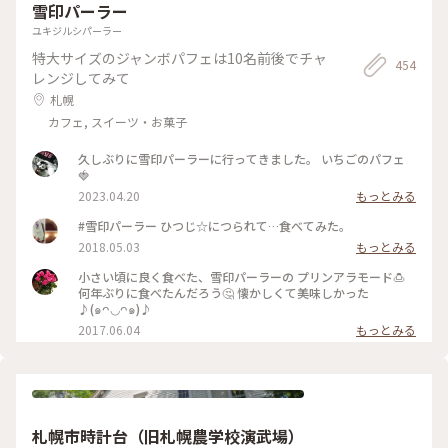
雪印パーラー
ユキジルシパーラー
特大サイズのジャンボパフェは10名前後でチャ
454
レンジしてみて
札幌
カフェ, スイーツ・お菓子
久しぶりに雪印パーラーに行ってきました。 いちごのパフェ
🍓
2023.04.20
もっとみる
#雪印パーラー ひつじ☆につられて…食べてみた。
2018.05.03
もっとみる
小さい頃に良く食べた、雪印パーラーの プリンアラモード🍮
何年ぶりに食べたんだろう🤔 懐かしくて美味しかった
♪(๑ᴖ◡ᴖ๑)♪
2017.06.04
もっとみる
札幌市時計台（旧札幌農学校演武場）