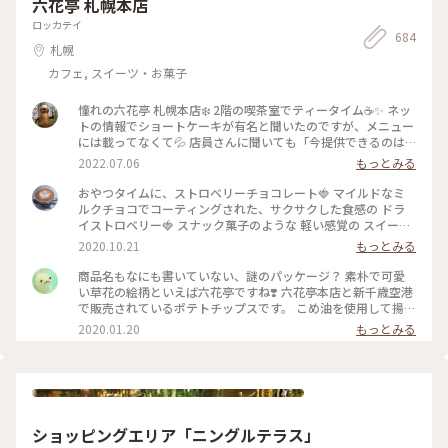
六花亭 札幌本店
らの100万ドルの夜景🌃✨ これがなんと…食事の予約を19時に
スティックも可愛くて、インテリアとして置いておけるのと、
してたので 日が暮れる前に函館山を下山という悲しい結果に
挿すだけでお気に入りの香りが楽しめるところが素敵でした🪴
ロッカテイ
😭 食事の後また行こうか？とも考えたのですが… お酒がすす
684
香りは旅の思い出としてお土産にするのも良いなと思い、お気
札幌
み過ぎて外出出来ませんでした🤪 ＊ #
に入りの香りをひとつ購入しました☺️ ハンドメイドのアクセ
ちいさな列車旅
サリーも、色や形ひとつひとつに違う味が出ていて、どれを選
カフェ, スイーツ・お菓子
ぼうか凄く悩ましかったです、、🥹 旅の思い出に出会えた素敵
な場所でした🧸 📷2025.08.07 #一人旅#夏旅#ゆるり夏時間#北
憧れの六花亭 札幌本店❄️ 2階の喫茶室でティータイム☕️✨ ネッ
海道#函館市#函館#函館駅#ベイエリア#金森赤レンガ倉庫#赤
トの情報でショートケーキが有名と聞いたのですが、メニュー
レンガ倉庫#函館煉瓦工場#金森赤レンガ倉庫店#赤瓦#コース
には載ってなくて💦 店員さんに聞いても「今提供できるのは
ター#アロマ#アロマグッズ#香り#旅の思い出#ハンドメイドア
メニューにあるものだけです」と言われたのでプディングケー
2022.07.06
もっとみる
クセサリー#アクセサリー#ハンドメイド#ガラス製品#食器#函
キにしてみました🍮 しっかりとした固めプリンが食べ応えバ
館限定#お土産#ことりっぷ函館#ひとり旅日記🕊️
ツグン😋 やっぱり六花亭はプリンも美味しい💕 喫茶室を満喫
おやつタイムに、ストロベリーチョコレート🍓 マイルドなミ
することができて良かったのですが、店舗限定のマルセイアイ
ルクチョコでコーティングされた、サクサクした食感の ドラ
スサンドは喫茶室の順番待ちをしなくてもコーヒースタンドで
イストロベリー🍓 スナック菓子のような 軽い感覚の スイーツ
いただけたので、そっちでもよかったかもなんて思ったり😅 1
です♬ ミルクチョコレートの甘味といちごの酸味が 程良く美
2020.10.21
もっとみる
階ではお土産などの商品が販売されていました🎁 人気のお菓
味しい✨ お馴染みの 花柄のパッケージ。 北海道が拠点の 六花
子もバラで売られているので好きな数だけ買えて便利♪ 私は
亭。 立ち寄った近くのスーパーで見つけて買いました😊 期間
商品名もなにも書いていない、謎のパッケージ？ 素朴で可愛
自宅に配送してもらうことにして、細かい個数で注文させても
限定なので、見つけてラッキーでした♡ #スイーツ #おみやげ
い草花の絵柄といえば六花亭ですね❣️ 六花亭本店と新千歳空港
らいました😊 ポテトチップス以外はどれでも帯広の工場から
#チョコレート #ストロベリーチョコレート #北海道 #六花亭 #
で販売されているポテトチップスです。 こめ油を使用して揚げ
直送してもらえるようです🚛 後日、ギッシリと箱詰めされた
わたしの街 #北海道フェア #近所のスーパーで見つけた #こと
ているからか、 さくっと軽い食感。 アメリカンなポテトチッ
2020.01.20
もっとみる
お菓子がクール便で届きました😆 こんなにあったら当分お菓
りっぷ東京
プスと比べて ふわっと空気を含むえびせんのような感じがし
子には困らないって思ってたのに…あっという間にほとんどな
ます。 北海道の“いも”味を感じるうす塩の味付け。 年に一度
くなっちゃったなぁ😅 クリームを挟んだパイの「いつか来た
は札幌からやってくる親戚一同のお土産に入っていました。
道」と、餅入り最中の「ひとつ鍋」がお気に入りでした💕 #札
お子たちをディズニーランドに送迎したり“親戚の姉ちゃん”頑
幌 #六花亭 #プリン #北海道土産 #Myことりっぷ
張ったごほうび♪ #北海道 #札幌 #六花亭 #空港 #おみやげ #手
土産 #帰省 #冬のおでかけ
ショッピングエリア「ニングルテラス」