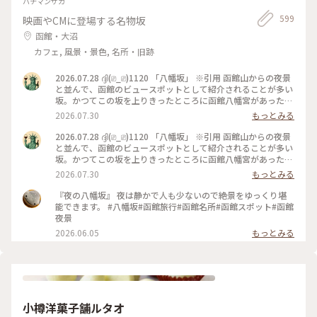
ハチマンザカ
599
映画やCMに登場する名物坂
函館・大沼
カフェ, 風景・景色, 名所・旧跡
2026.07.28 ദ്ദി(⎚_⎚)1120 「八幡坂」 ※引用 函館山からの夜景
と並んで、函館のビュースポットとして紹介されることが多い
坂。かつてこの坂を上りきったところに函館八幡宮があったと
され、名前の由来となっている。 日中来たのは初めてでした
2026.07.30
もっとみる
😄 あまり、うまく撮れてないですが😅 で、そこから近隣を
散歩しましたが、やはり日中に歩くと色々発見しますね👀✨️ 画
2026.07.28 ദ്ദി(⎚_⎚)1120 「八幡坂」 ※引用 函館山からの夜景
像はありませんが、最近北海道の情報番組では取り上げてる話
と並んで、函館のビュースポットとして紹介されることが多い
題の「街角クレープ」を見つけました🤤 ※気になる方はググ
坂。かつてこの坂を上りきったところに函館八幡宮があったと
ってみてください（笑） 最後にそのまま金森倉庫まで歩いて、
され、名前の由来となっている。 日中来たのは初めてでした
2026.07.30
もっとみる
買物してました✨️ #北海道#函館市#八幡坂#船魂神社#カトリッ
😄 あまり、うまく撮れてないですが😅 で、そこから近隣を
ク教会#金森倉庫#散歩#観光#函館旅行
散歩しましたが、やはり日中に歩くと色々発見しますね👀✨️ 画
『夜の八幡坂』 夜は静かで人も少ないので絶景をゆっくり堪
像はありませんが、最近話題の「街角クレープ」を見つけまし
能できます。 #八幡坂#函館旅行#函館名所#函館スポット#函館
た🤤 #北海道#函館市#八幡坂#カトリック教会#船魂神社#散歩
夜景
#観光#函館旅行
2026.06.05
もっとみる
小樽洋菓子舗ルタオ