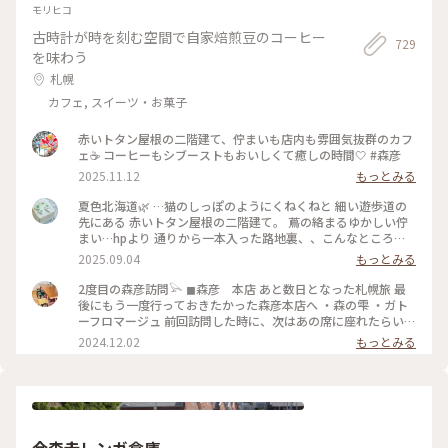
ナルラベンダー畑 #濃紫早咲
モリヒコ
古時計が時を刻む空間で自家焙煎豆のコーヒー
729
を味わう
札幌
カフェ, スイーツ・お菓子
赤いトタン屋根の二階建て、佇まいも店内も雰囲気抜群のカフ
ェ☕️ コーヒーもシブーストもおいしくて癒しの時間🤍 #森彦
2025.11.12
もっとみる
夏色北海道🌿 …猫のしっぽのようにくねくねと 細い遊歩道の
先にある 赤いトタン屋根の二階建て。 蔦の絡まるゆかしい佇
まい…hpより 通りから一本入った路地裏、、こんなところ
に？ 蔦と白い暖簾と 赤い屋根と。 〈木造民家コーヒーの店〉
2025.09.04
もっとみる
「森彦」さんは ひっそりと。 1996年に建てられた 小さな小さ
な木造民家から MORIHIKO.のストーリーが始まった、という
2度目の森彦訪問𓅪 ◼︎森彦 本店 あと数日となった札幌旅 最
本店。 さすがの人気店、お待ちの方たちが 途切れない。 そろ
後にもう一度行っておきたかった森彦本店へ ・森の雫 ・ガト
そろ西に傾く日差しの 一階のテーブル席で ガトーフロマージ
ーフロマージュ 前回訪問した時に、次はあの席に座れたらい
ュ、アイスグリーンティー シブースト、森の雫（オリジナル
いなと思っていた窓際の席に座ることができました♡ まだ2回
2024.12.02
もっとみる
ブレンド）を。。 改装に 足掛け3年の時間を要したという 余
目なのに私にとって最高に特別なお店 時計の秒針の音も 店員
計なモノの無い、古くひなびた空気感の中 余計な音の無い、
さんのコーヒーを用意してくれている音も 匂いも 窓から眺め
静かな午後のひととき。。 ・ 二階の席も気になる、、ﾁｮｯﾄ残
る通りの景色も 全てが心地良い ここにしかない何かがあるん
念。苦笑 （撮影は手元のみ） #夏色北海道#札幌#森彦本店#木
だろうな (coffee & something) ガトーフロマージュもほんの
造民家コーヒーの店#レトロ喫茶#札幌カフェ#ゆるりカフェ時
り塩気が効いてて、森の雫と一緒に頂くと美味しさ一層でした
間#ゆるりｼﾆｱ旅#ゆるり夏時間
♡ また来るね〜𓅯 #北海道 #札幌 #円山公園#森彦
金森赤レンガ倉庫