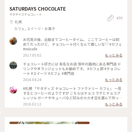
SATURDAYS CHOCOLATE
サタデイズチョコレート
470
札幌
カフェ, スイーツ・お菓子
お花見の後、出勤までコーヒータイム。 ここでコーヒーは初
めてだったけど、 チョコレート付くなんて嬉しいな♡ #カフェ
#miicafe
2017.05.02
もっとみる
チョコレート好きには 有名なお店 街中の路地にある専門店 ド
リンクやオランジェットもお勧めです。 #カフェ部 #チョコレ
ート #スイーツ #カフェ #専門店
2016.04.24
もっとみる
#札幌 「サタディズ チョコレート ファクトリー カフェ」 一見
するとコーヒーのようですが こちらはチョコ ラテとチョコプ
レッソ☕️ ガーナやキューバなど好みのカカオ豆を選んで作って
もらえる濃厚なチョコドリンク❤️ カカオってすごい！ 一口飲
2016.02.12
もっとみる
むごとに元気になる‼︎ バレンタインにもおすすめのチョコレー
ト専門店の素敵なカフェ♪ #チョコレート