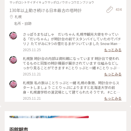
サッポロシトケイダイキュウサッポロノウガッコウエンブジョウ
434
130年以上動き続ける日本最古の塔時計
札幌
名所・旧跡
さっぽろまちばしゃ だいちゃん 札幌市観光大使をやってい
る「だいちゃん」が時計台の前でスタンバイしていたのでパチ
リ♪ たてがみに9つの雪だるまがついていました Snow Manの
ライブのための札幌行きだったので、だいちゃんの歓迎ぶりも
2025.11.25
もっとみる
うれしかったです♡ だいちゃんが引く馬車で、町なか観光が
できるそうです #ことりっぷと一緒 #ことりっぷ札幌
札幌旅 時計台の内部は資料館になっています 時計台で使われ
てるものと同型の時計機器が展示されています 仕組みなどし
っかり見ることができます #ことりっぷと一緒 #ことりっぷ札
幌
2025.11.21
もっとみる
札幌旅 私の旅はことりっぷと一緒 札幌の象徴、時計台からス
タートしましょう ことりっぷによりますと北海道大学の前
身・札幌農学校の演武場として建てられたそうです。 #ことり
っぷと一緒 #ことりっぷ札幌
2025.11.21
もっとみる
函館朝市