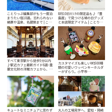
ことりっぷ編集部がもう一度泊
8月10日だけの限定品も♪「豊
まりたい宿10選。忘れられない
島屋」で見つける鳩の日グッズ
絶景や温泉、名建築まで | こと
と本店限定アイテム | ことりっ
りっぷ
ぷ
すべて東京駅から徒歩5分以内
カスタマイズも楽しい!約500種
♪駅近カフェ最新ガイド6選~重
類の可愛いワッペンキーホルダ
要文化財の洋館カフェから、改
ーがずらり。小平市
札すぐのレトロ喫茶まで~ | こと
「Kimamaya T&K」 | ことりっ
りっぷ
ぷ
キュートなミニチュアに思わず
大人の工場見学へ、愛知・岡崎