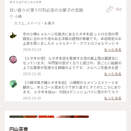
オタルヨウガシホルタオ
565
甘い香りが漂う行列必至のお菓子の宮殿
小樽
カフェ, スイーツ・お菓子
冬の小樽❄️ メルヘン交差点にあるルタオ本店 レトロな街の雰
囲気に合わせた塔のある洋風の建物が素敵です。 本店限定のお
土産を買いました🍪 🔹ドルチーナ・クワトロフォルマッジ 4種
のチーズとはちみつを練り込んだ生地に つぶつぶチーズを閉
2026.03.24
もっとみる
じ込めたザクザク食感のクッキー 🔹ルボンフィナンシェ コク
のあるバターの風味にバニラの香り、焼き立てならではのサク
【ルタオの塔】 ルタオ本店を象徴する塔の最上階は展望台に
ッとした食感がとっても美味しい 2024年秋にオープンした運
なっています。 半円型の窓がくるりと配され、窓ごとに絵画の
河プラザ店（4枚目） ルタオ初のバーやカフェも併設されてい
ような風景が見渡せる額縁のようです。 メルヘン交差点を望む
ます。 次はこちらの店舗へも行ってみたいと思います💓
窓からはノスタルジックな光景、小樽の山なみ、そして海。一
2025.12.26
もっとみる
2025.1.27撮影 #ことりっぷ北海道 #小樽 #レトロな街 #冬の北
周でいろんな小樽の風景を楽しむ贅沢。 私のお気に入りは、
海道 #雪の散策路 #限定スイーツ #おみやげ図鑑 #ルタオ #おや
海が見える窓。 小樽の青い海と青い空が思い出になりまし
【小樽洋菓子舗ルタオ本店】 小樽駅からメインストリートを
つ時間
た。 展望台への螺旋階段も素敵。壁を飾るのは、ルタオの歴
観光し、オルゴール堂あたりで折り返すとすぐのところにあり
史を物語るフォトやイラストでした。 誰でも自由に立ち寄れ
ます。 ルタオ本店🍰✨ 今回はデニッシュパイに惹かれてカフ
る、というのもうれしいですね♪ 1Fには見たこと聞いたこと
ェ利用☕️ 冷めてもパリパリなデニッシュパイ、アップルパイは
2025.10.29
もっとみる
食べたことのあるルタオスイーツが並ぶショップ。 2Fには、
思ったよりあっさりとしていて重くなく軽々食べられます🍎🍏
ここでしか食べられないスイーツも！ オタルといえばルタオ
イートイン限定の生フロマージュデニッシュはクリームを沢山
♡だもね #ことりっぷと一緒 #ことりっぷ小樽
使っていますがこちらも食べやすかったです！ さらにセット
ドリンクもコーヒーだけでなく美瑛の牛乳やショコラミルク、
夕張メロンソーダと北海道らしくて素敵🥤 店内はこじんまり
していますが結構席数があり、柱にはフォトスポットもありま
円山茶寮
した。 １つからテイクアウトも可能なので食べ歩きに良さそ