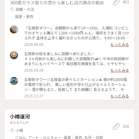
402
360度ガラス張りの窓から楽しむ迫力満点の眺め
函館・大沼
風景・景色
『五稜郭タワー』 函館駅から車で10〜15分。 入場料 コンビニ
でのチケット購入で 1200→1080円 んん、場所をうまく見つけ
られず 全体を上手く撮れなかったのが心残り。 9:00〜18:00
P:近隣コインP #五稜郭タワー 北海道函館市五稜郭町43-9 #函
2026.06.06
もっとみる
館名所#函館スポット #函館観光 #五稜郭
五稜郭の桜を楽しみに函館へ参りました✨
＊ 2ヶ月前から楽しみに計画した函館旅行🚄💨 今年の桜前線が
あまりにもハイペースで 毎日開花情報を見ては、ヒヤヒヤ💦 4
月28日現在散り始めてしまってますが それでも五稜郭タワー
2026.04.28
もっとみる
からの五芒星は 桜色に包まれていました✨
＊ #ちいさな列車旅 #函館 #五稜郭
五稜郭タワー☆五稜星の夢イルミネーション🎄 堀が約2000個
の電球で彩られ、 美しい星形が浮かび上がるイルミネーショ
ン✨ 雪が積もると、反射して また綺麗に 見えるようで、 今年
は まだ雪が少ないの で、このような感じです♪♪ 真ん中のオ
2025.12.27
もっとみる
レンジ色に ライトアップされているのは 復元された函館奉行
所です🙌 #開運旅 #ことりっぷと一緒
小樽運河
おたるうんが
388
小樽
ごはん, アート・カルチャー, 風景・景色, 名所・旧跡