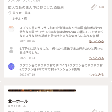
スプウンダニノザワザワムラ
408
広大な丘のまん中に見つけた原風景
富良野・美瑛
ホテル・宿
スプウン谷のザワザワ村🏡 北海道のおとぎの国 宿泊者だけの
特別な空間 ザワザワ村のお宿は5棟のみ🏡 内緒にしておきたく
なるような 秘密基地を見つけたような気持ちになれる宿 朝に
は窓越しに畑仕事をされる風景が 夜には満点の星空が広がる
2023.08.26
もっとみる
静かな時間 どこを切り撮っても絵になる風景 こんな家に住め
たら⋯( ღ´꒳`)♡ を叶えてくれるカワイイお宿です 季節を変え
9月下旬に訪れました。 何もかも素敵でまた行きたいと思わせ
て、また帰りたいあの村へ いつかもう一度おとぎの国へ‪
る場所でした。
𓂃𓂂𖡼.𖤣𖥧 予約は3ヶ月前から。 電話でのみ受付されてます☎ #
2020.10.03
もっとみる
カメラ旅 #私のことりっぷ旅 #美しい町 #スプウン谷のザワザ
ワ村 #おとぎの国 #一棟貸し宿 #美瑛町 #北海道
スプウン谷のザワザワ村です(*^^*) #スプウン谷のザワザワ村
#スプウン谷 #ザワザワ村 #ペンション #美瑛
2017.07.19
もっとみる
北一ホール
キタイチホール
406