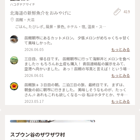
ハコダテアサイチ
419
北海道の新鮮魚介をおみやげに
函館・大沼
ごはん, たびレポ, 風景・景色, ホテル・宿, 温泉・ス
パ
函館朝市にあるカットメロン。 夕張メロンがめちゃくちゃ甘く
て美味しかった。
2026.06.05
もっとみる
三日目、帰る日です。 函館朝市に行って海鮮丼とメロンを食べ
ました🍈 もちろんお土産も購入！ 青函連絡船の展示をみて、
空港へ向かいました。 あっ！函館の写真と言えば！という場
所。 八幡坂ももちろん行ってきました。 昼、夜と写真撮って
2026.06.01
もっとみる
みたけど、夜はいらなかったかも笑 三日間通して食事は特に大
満足🍽️ 海鮮とアイスクリームはたくさん食べた🍨 初めての函
函館旅✈️ ３日目の朝。二泊三日の旅、最終日です。 まずは、
館旅行はめっちゃ楽しかった💕 今回も母に感謝🙏 On the
朝食の前に朝市に行きました。 美味しそうなものが、たっく
third day, we visited Hakodate Morning Market and
さん🎶 あれもこれも欲しくなる〜😆 私はホタテとか、サキイ
enjoyed fresh seafood and fruit. The food was fantastic
カとか、乾き物中心にお買い上げー❤️ 市場は活気があって、見
2023.05.17
もっとみる
throughout the three day. We ate plenty of seafood and
てるだけでも楽しい🎶 #私のことりっぷ旅 #レトロな街 #北海
ice cream. Our first trip to Hakodate was so much fun! #函
道 #函館 #市場
館旅行 #青函連絡船 #八幡坂 #海鮮丼 #英語勉強中
スプウン谷のザワザワ村