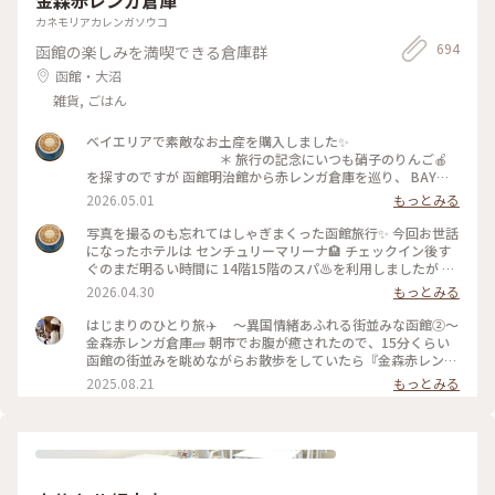
カネモリアカレンガソウコ
694
函館の楽しみを満喫できる倉庫群
函館・大沼
雑貨, ごはん
ベイエリアで素敵なお土産を購入しました✨
＊ 旅行の記念にいつも硝子のりんご🍎
を探すのですが 函館明治館から赤レンガ倉庫を巡り、 BAYは
こだて内、瑠璃工房さんで すり硝子とレースのりんごオブジ
2026.05.01
もっとみる
ェに出会いました✨ お隣りのフクロウ🦉さんは 先日、小岩井
農場で出会いましたが、函館にも居ました😁
写真を撮るのも忘れてはしゃぎまくった函館旅行✨ 今回お世話
＊ そして、赤レンガ倉庫柄のポーチも🎵
になったホテルは センチュリーマリーナ🏨 チェックイン後す
初日に気になって見てたのですが購入には至らず… 次の日にな
ぐのまだ明るい時間に 14階15階のスパ♨️を利用しましたが 眺
り、やっぱり欲しい✨と 再びベイエリアへ🤪 買わなかったら
めがサイコーでした🤗 15階の開放感溢れる露天風呂に、14階
2026.04.30
もっとみる
きっと後悔してた💦 そのくらいお気に入りになりました✨
のあつ湯は まだ肌寒い函館の春を歩いた体をしっかりほぐし
＊ 写真たてに入れてあるのは センチュリ
て😌 海や函館山を眺めながらの♨️至福✨ 夜は館内のジンギス
はじまりのひとり旅✈️ 〜異国情緒あふれる街並みな函館②〜
ーマリーナのお土産屋さんで購入したポストカードです。 お部
カン料理のお店を利用しました。 個室で楽しめるのでお酒🍻
金森赤レンガ倉庫🧱 朝市でお腹が癒されたので、15分くらい
屋の一角が函館になりました✨ ＊ #ちいさ
も進みます⤴︎⤴︎ チェックイン前に金森赤レンガ倉庫のビアホ
函館の街並みを眺めながらお散歩をしていたら『金森赤レンガ
な列車旅
ールで すでに2杯飲んでいましたが🤣 そして、噂に名高いセン
倉庫』に到着🗽 港に並ぶ赤レンガの倉庫は明治時代に建造さ
2025.08.21
もっとみる
チュリーマリーナの朝食✨ 端から端まで見れないほどのものす
れ、歴史を感じさせられる外観と「函館ヒストリープラザ」
ごい種類の多さ！ 朝から海鮮丼の贅沢バイキングに感服です
「金森洋物館」「BAYはこだて」の３つのエリアにそれぞれの
🙏 テーブルに海鮮丼酢飯用のお酢が常備されてるのも嬉しい
異なる魅力が詰まっており、お天気に恵まれなくても楽しめる
🥹 なのにセンチュリーマリーナの写真が無いのです😂 説得力
施設でした☺️ ＊函館煉瓦工場 ◦赤瓦コースター ◦アロマ
に欠けますが、本当にオススメのホテルです❗️
グッズ ◦ハンドメイドアクセサリー ◦ガラス製品 etc...
＊ そして、函館と言えば‼️の 函館山か
アロマの香りがすごく良くて、、🥹アロマの瓶に赤瓦でできた