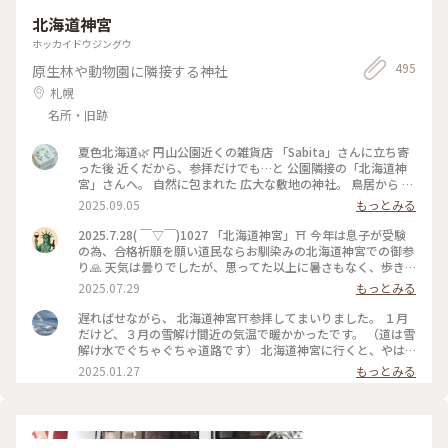
北海道神宮
ホッカイドウジングウ
495
原生林や動物園に隣接する神社
札幌
名所・旧跡
夏色北海道🌿 円山公園近くの雑貨店 「Sabita」さんに立ち寄
った後 近くだから、参拝だけでも…と 公園隣接の「北海道神
宮」さんへ。 自然に包まれた 広大な敷地の神社。 鳥居から 神
門へと まっすぐに続く参道は 緑に包まれて何とも清々しい。
2025.09.05
もっとみる
美しい神門には、見たことのないしめ縄。 真ん中が太くて 米
俵？がふたつ？ フラヌイ大注連縄というそう。 フラヌイは、
2025.7.28( ￣▽￣)1027 「北海道神宮」⛩️ 今年は息子が受験
アイヌ語で富良野の地名の由来、 ほぼ 4年に一度、富良野で作
の為、合格祈願を願い道民ならお馴染みの北海道神宮での御参
られ奉納されるとか。。 広大な神社、ゆっくり巡れなかった
り🙏 天気は曇りでしたが、思ってた以上に暑さもなく、歩き
けど 帰りに買った「六花亭 神宮茶屋店」さんの 温められた 判
やすかったです🚶 #北海道#札幌市#円山#散歩#御参り#アート
2025.07.29
もっとみる
官さま（焼き餅、撮り忘れ..）は 何個でも食べられそうな 美味
な景色#神社#合格祈願
しさでした。 #夏色北海道#札幌#北海道神宮#自然豊か#四柱神
遅ればせながら、 北海道神宮⛩️参拝してまいりました。 １月
社#フラヌイ大注連縄#六花亭 判官さま#ゆるりｼﾆｱ旅#ゆるり夏
だけど、３月の雪解け間近の気温で暖かかったです。 （道は雪
時間
解け水でぐちゃぐちゃ道路です） 北海道神宮に行くと、やは
りシャキッとしますね。 帰りは、タイ料理のお店へ ガパオラ
2025.01.27
もっとみる
イスと、レッドカレー