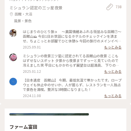
738
ミシュラン認定の三ッ星夜景
函館・大沼
風景・景色
はじまりのひとり旅✈️ 〜異国情緒あふれる街並みな函館⑦〜
函館山⛰️ 今日1日お世話になるホテルのチェックインを済ま
せ、ちょこっとお部屋でひと休憩☕️ 今回の旅行のメインイベン
トである函館の絶景を見に、函館山へ出発！ ホテルのフロン
2025.09.01
もっとみる
トの方に行き方を教えてもらい、天候の関係でロープウェイが
動いたり止まったり…🚡したので、バスで向かうことにしまし
ミシュランの夜景三ツ星に認定されてる函館山の夜景 ここも
た🚌 【ロープウェイで山頂へ】 →市電十字街駅から函館山ロ
はずせないスポット 夕景から夜景までずっーと見ていたので
ープウェイ山麓駅まで 徒歩10分 山麓駅から山頂駅まで
冷えました笑 平日にもかかわらず展望台は超満員、 下りのロ
約3分 1800円（往復） 【バスで山頂へ】 →JR函館駅前バス
ープウェイも行列ができていました きらきらの夜景が見れて
2025.01.12
もっとみる
乗り場④ 番 函館山登山バス（季節運行）山頂まで約30分
素敵な旅になりました #ベストトリップ2024
700円（片道） バスで山頂まで向かっている最中に見えてくる
【日本遺産 函館山】 今期、最低気温で寒かったです。ロープ
函館の街並みだけでも感嘆の声が上がり、ワクワクが止まらな
ウェイも休止中のせいか、人が居らず、レストランを一人独占
いです😳 山頂に着いて展望台に向かって歩き、目の前に現れ
で景色を満喫。贅沢な3時間になりました！
た景色は感動🥹ずっと眺めていられました👀 夜景まで見たか
2024.11.08
もっとみる
ったけど雷雲接近中の為、断念🤦‍♀️ でも山頂の展望台からは函
館の街並みを一望でき、街や港がよく見える日中の背景はとて
も爽やかでした🍃 四季それぞれの楽しみ方もあるので、また
この風景を見に行きたいです🕊️ 📷2025.08.07 #一人旅#夏旅#
ゆるり夏時間#北海道#函館市#函館#函館駅#函館山#臥牛山#世
界三大夜景#100万ドルの夜景#夜景#風景#くびれた地形#ハー
ト伝説#函館山ロープウェイ#ロープウェイ#登山バス#観光#絶
ファーム富田
景#名所#山頂#展望台#ことりっぷ函館#ひとり旅日記🕊️