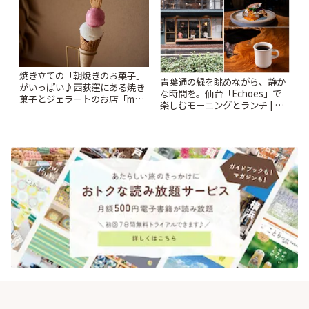
焼き立ての「朝焼きのお菓子」
青葉通の緑を眺めながら、静か
がいっぱい♪西荻窪にある焼き
な時間を。仙台「Echoes」で
菓子とジェラートのお店「mUni
楽しむモーニングとランチ | こ
(ムニ)」 | ことりっぷ
とりっぷ