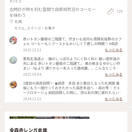
ナルラベンダー畑 #濃紫早咲
モリヒコ
古時計が時を刻む空間で自家焙煎豆のコーヒー
729
を味わう
札幌
カフェ, スイーツ・お菓子
赤いトタン屋根の二階建て、佇まいも店内も雰囲気抜群のカフ
ェ☕️ コーヒーもシブーストもおいしくて癒しの時間🤍 #森彦
2025.11.12
もっとみる
夏色北海道🌿 …猫のしっぽのようにくねくねと 細い遊歩道の
先にある 赤いトタン屋根の二階建て。 蔦の絡まるゆかしい佇
まい…hpより 通りから一本入った路地裏、、こんなところ
に？ 蔦と白い暖簾と 赤い屋根と。 〈木造民家コーヒーの店〉
2025.09.04
もっとみる
「森彦」さんは ひっそりと。 1996年に建てられた 小さな小さ
な木造民家から MORIHIKO.のストーリーが始まった、という
2度目の森彦訪問𓅪 ◼︎森彦 本店 あと数日となった札幌旅 最
本店。 さすがの人気店、お待ちの方たちが 途切れない。 そろ
後にもう一度行っておきたかった森彦本店へ ・森の雫 ・ガト
そろ西に傾く日差しの 一階のテーブル席で ガトーフロマージ
ーフロマージュ 前回訪問した時に、次はあの席に座れたらい
ュ、アイスグリーンティー シブースト、森の雫（オリジナル
いなと思っていた窓際の席に座ることができました♡ まだ2回
2024.12.02
もっとみる
ブレンド）を。。 改装に 足掛け3年の時間を要したという 余
目なのに私にとって最高に特別なお店 時計の秒針の音も 店員
計なモノの無い、古くひなびた空気感の中 余計な音の無い、
さんのコーヒーを用意してくれている音も 匂いも 窓から眺め
静かな午後のひととき。。 ・ 二階の席も気になる、、ﾁｮｯﾄ残
る通りの景色も 全てが心地良い ここにしかない何かがあるん
念。苦笑 （撮影は手元のみ） #夏色北海道#札幌#森彦本店#木
だろうな (coffee & something) ガトーフロマージュもほんの
造民家コーヒーの店#レトロ喫茶#札幌カフェ#ゆるりカフェ時
り塩気が効いてて、森の雫と一緒に頂くと美味しさ一層でした
間#ゆるりｼﾆｱ旅#ゆるり夏時間
♡ また来るね〜𓅯 #北海道 #札幌 #円山公園#森彦
金森赤レンガ倉庫