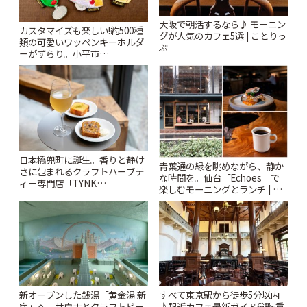
大阪で朝活するなら♪ モーニン
カスタマイズも楽しい!約500種
グが人気のカフェ5選 | ことりっ
類の可愛いワッペンキーホルダ
ぷ
ーがずらり。小平市
「Kimamaya T&K」 | ことりっ
ぷ
日本橋兜町に誕生。香りと静け
青葉通の緑を眺めながら、静か
さに包まれるクラフトハーブテ
な時間を。仙台「Echoes」で
ィー専門店「TYNK
楽しむモーニングとランチ | こ
Kabutocho」 | ことりっぷ
とりっぷ
新オープンした銭湯「黄金湯 新
すべて東京駅から徒歩5分以内
宿」へ。サウナとクラフトビー
♪駅近カフェ最新ガイド6選~重