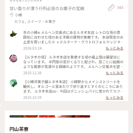
オタルヨウガシホルタオ
565
甘い香りが漂う行列必至のお菓子の宮殿
小樽
カフェ, スイーツ・お菓子
冬の小樽❄️ メルヘン交差点にあるルタオ本店 レトロな街の雰
囲気に合わせた塔のある洋風の建物が素敵です。 本店限定のお
土産を買いました🍪 🔹ドルチーナ・クワトロフォルマッジ 4種
のチーズとはちみつを練り込んだ生地に つぶつぶチーズを閉
2026.03.24
もっとみる
じ込めたザクザク食感のクッキー 🔹ルボンフィナンシェ コク
のあるバターの風味にバニラの香り、焼き立てならではのサク
【ルタオの塔】 ルタオ本店を象徴する塔の最上階は展望台に
ッとした食感がとっても美味しい 2024年秋にオープンした運
なっています。 半円型の窓がくるりと配され、窓ごとに絵画の
河プラザ店（4枚目） ルタオ初のバーやカフェも併設されてい
ような風景が見渡せる額縁のようです。 メルヘン交差点を望む
ます。 次はこちらの店舗へも行ってみたいと思います💓
窓からはノスタルジックな光景、小樽の山なみ、そして海。一
2025.12.26
もっとみる
2025.1.27撮影 #ことりっぷ北海道 #小樽 #レトロな街 #冬の北
周でいろんな小樽の風景を楽しむ贅沢。 私のお気に入りは、
海道 #雪の散策路 #限定スイーツ #おみやげ図鑑 #ルタオ #おや
海が見える窓。 小樽の青い海と青い空が思い出になりまし
【小樽洋菓子舗ルタオ本店】 小樽駅からメインストリートを
つ時間
た。 展望台への螺旋階段も素敵。壁を飾るのは、ルタオの歴
観光し、オルゴール堂あたりで折り返すとすぐのところにあり
史を物語るフォトやイラストでした。 誰でも自由に立ち寄れ
ます。 ルタオ本店🍰✨ 今回はデニッシュパイに惹かれてカフ
る、というのもうれしいですね♪ 1Fには見たこと聞いたこと
ェ利用☕️ 冷めてもパリパリなデニッシュパイ、アップルパイは
2025.10.29
もっとみる
食べたことのあるルタオスイーツが並ぶショップ。 2Fには、
思ったよりあっさりとしていて重くなく軽々食べられます🍎🍏
ここでしか食べられないスイーツも！ オタルといえばルタオ
イートイン限定の生フロマージュデニッシュはクリームを沢山
♡だもね #ことりっぷと一緒 #ことりっぷ小樽
使っていますがこちらも食べやすかったです！ さらにセット
ドリンクもコーヒーだけでなく美瑛の牛乳やショコラミルク、
夕張メロンソーダと北海道らしくて素敵🥤 店内はこじんまり
していますが結構席数があり、柱にはフォトスポットもありま
円山茶寮
した。 １つからテイクアウトも可能なので食べ歩きに良さそ