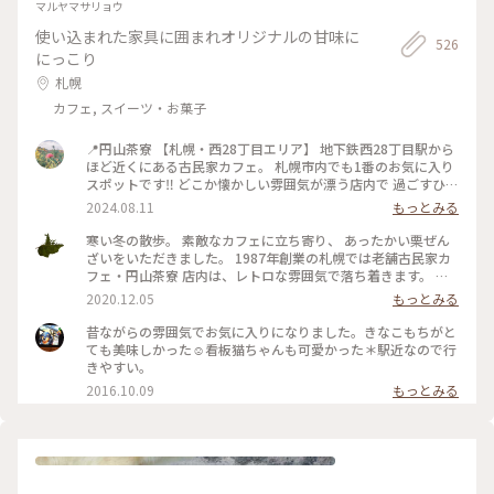
う。 #北海道グルメ #小樽グルメ #小樽カフェ #小樽といった
マルヤマサリョウ
らルタオ #デニッシュパイ #フロマージュ #アップルパイ #夕
使い込まれた家具に囲まれオリジナルの甘味に
張メロンソーダ #人気店 #パイ
526
にっこり
札幌
カフェ, スイーツ・お菓子
📍円山茶寮 【札幌・西28丁目エリア】 地下鉄西28丁目駅から
ほど近くにある古民家カフェ。 札幌市内でも1番のお気に入り
スポットです‼︎ どこか懐かしい雰囲気が漂う店内で 過ごすひと
ときが大好きです☺️ 夏は風鈴の音を聴きながら美味しい 甘味
2024.08.11
もっとみる
とお茶をいただくのが至高です🎐 札幌を訪れると必ず立ち寄
りたくなる場所です‼︎
寒い冬の散歩。 素敵なカフェに立ち寄り、 あったかい栗ぜん
ざいをいただきました。 1987年創業の札幌では老舗古民家カ
フェ・円山茶寮 店内は、レトロな雰囲気で落ち着きます。 ぽ
ってりとしたぜんざいは、お椀にたっぷり。 甘さ控えめなの
2020.12.05
もっとみる
で、箸休めのお漬物と一緒に 最後まで美味しく頂きました😊
人気のいちごぜんざいや抹茶ぜんざい、鍋焼きうどんなどお食
昔ながらの雰囲気でお気に入りになりました。きなこもちがと
事も気になりました。 またのお楽しみに❣️ #ことりっぷ北海道
ても美味しかった☺︎看板猫ちゃんも可愛かった＊駅近なので行
#冬を味わう #札幌 #古民家カフェ #ぜんざい #レトロ
きやすい。
2016.10.09
もっとみる