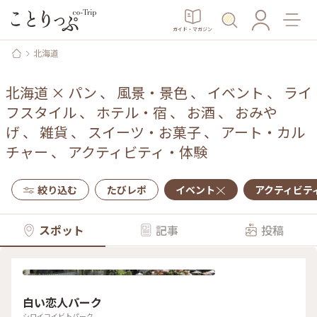
ガイド・マガジン
北海道
北海道
×
パン
、
風景・景色
、
イベント
、
ライ
フスタイル
、
ホテル・宿
、
お酒
、
おみや
げ
、
雑貨
、
スイーツ・お菓子
、
アート・カル
チャー
、
アクティビティ・体験
絞り込む
たびレポ
イベント
アクティビテ
スポット
記事
投稿
白い恋人パーク
シロイコイビトパーク