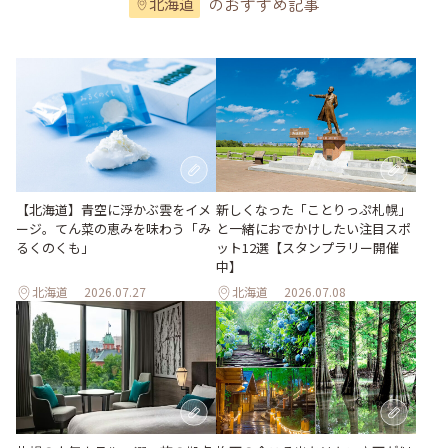
のおすすめ記事
北海道
【北海道】青空に浮かぶ雲をイメ
新しくなった「ことりっぷ札幌」
ージ。てん菜の恵みを味わう「み
と一緒におでかけしたい注目スポ
るくのくも」
ット12選【スタンプラリー開催
中】
北海道
2026.07.27
北海道
2026.07.08