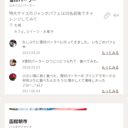
ユキジルシパーラー
特大サイズのジャンボパフェは10名前後でチャ
454
レンジしてみて
札幌
カフェ, スイーツ・お菓子
久しぶりに雪印パーラーに行ってきました。 いちごのパフェ
🍓
2023.04.20
もっとみる
#雪印パーラー ひつじ☆につられて…食べてみた。
2018.05.03
もっとみる
小さい頃に良く食べた、雪印パーラーの プリンアラモード🍮
何年ぶりに食べたんだろう🤔 懐かしくて美味しかった
♪(๑ᴖ◡ᴖ๑)♪
2017.06.04
もっとみる
函館朝市
ハコダテアサイチ