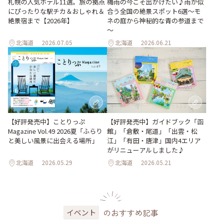
梅雨の今こそ出かけたい♪雨が似
札幌の人気ホテル11選。旅の拠点
合う全国の絶景スポット6選～モ
にぴったりな駅チカ＆おしゃれ＆
ネの庭から神秘的な青の参道まで
絶景宿まで【2026年】
～
北海道
2026.07.05
北海道
2026.06.21
【好評発売中】ガイドブック「函
【好評発売中】ことりっぷ
館」「倉敷・尾道」「出雲・松
Magazine Vol.49 2026夏「ふらり
江」「有田・唐津」国内4エリア
と美しい風景に出会える場所」
がリニューアルしました♪
北海道
2026.05.29
北海道
2026.05.21
のおすすめ記事
イベント