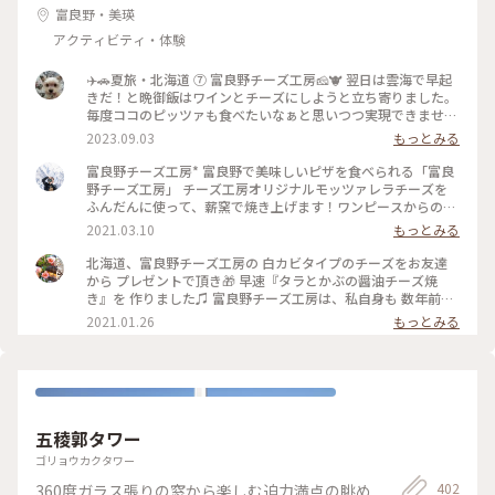
富良野・美瑛
アクティビティ・体験
✈️🚗夏旅・北海道 ⑦ 富良野チーズ工房🧀🐮 翌日は雲海で早起
きだ！と晩御飯はワインとチーズにしようと立ち寄りました。
毎度ココのピッツァも食べたいなぁと思いつつ実現できません
😔 控えめに試食して美味しかった2種のチーズを購入😊 ・メ
2023.09.03
もっとみる
ゾン・ドゥ・ピエール 白カビチーズ ・ワインチェダー 5個入
り #北海道 #夏旅 #チーズ #富良野チーズ工房 #私のことりっぷ
富良野チーズ工房* 富良野で美味しいピザを食べられる「富良
旅
野チーズ工房」 チーズ工房オリジナルモッツァレラチーズを
ふんだんに使って、薪窯で焼き上げます！ワンピースからのご
注文もできますよ！ 冬は雪景色も見ながら☃︎ チーズ工房内で
2021.03.10
もっとみる
は、チーズなど乳製品の販売もあるので、お土産にも♪♪ #北
海道 #富良野 #チーズ #お土産 #グルメ #カフェ #ピザ
北海道、富良野チーズ工房の 白カビタイプのチーズをお友達
から プレゼントで頂き🎁 早速『タラとかぶの醤油チーズ焼
き』を 作りました♫ 富良野チーズ工房は、私自身も 数年前に
行ったことがあり、 バター作り体験をして、 とっても楽しか
2021.01.26
もっとみる
ったことや、 とっても美味しいバターができたことが とても
良い思い出です✨ また富良野に行きたいなぁ(*´-`)✨
•*¨*•.¸¸☆*･ﾟ•*¨*•.¸¸☆*･ﾟ ★かぶは葉付きを4等分、 洗って
水けをふき、耐熱皿に置きます。 ★タラは塩をふり10分くら
いおいてから 水けをふき、食べやすい大きさに切って 耐熱皿
に置きます。 ★白カビタイプのチーズ （カマンベールでも
五稜郭タワー
ok!）を 食べやすい大きさに切って耐熱皿に置きます。 ★醤
油、ごま油、料理酒を回しかけます。 ★220度のオーブンで15
ゴリョウカクタワー
分〜20分くらい 様子を見ながら焼きます。タラに火が通れば
402
360度ガラス張りの窓から楽しむ迫力満点の眺め
できあがりです♪ （オーブンの分数は様子を見て調整して下