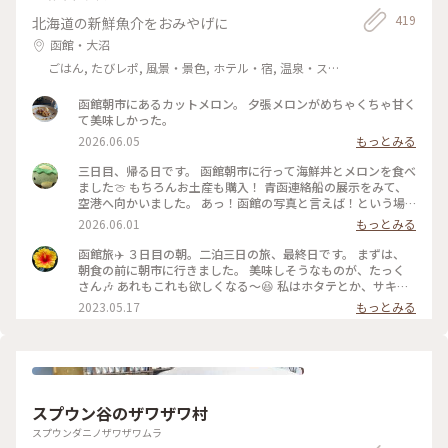
419
北海道の新鮮魚介をおみやげに
函館・大沼
ごはん, たびレポ, 風景・景色, ホテル・宿, 温泉・ス
パ
函館朝市にあるカットメロン。 夕張メロンがめちゃくちゃ甘く
て美味しかった。
2026.06.05
もっとみる
三日目、帰る日です。 函館朝市に行って海鮮丼とメロンを食べ
ました🍈 もちろんお土産も購入！ 青函連絡船の展示をみて、
空港へ向かいました。 あっ！函館の写真と言えば！という場
所。 八幡坂ももちろん行ってきました。 昼、夜と写真撮って
2026.06.01
もっとみる
みたけど、夜はいらなかったかも笑 三日間通して食事は特に大
満足🍽️ 海鮮とアイスクリームはたくさん食べた🍨 初めての函
函館旅✈️ ３日目の朝。二泊三日の旅、最終日です。 まずは、
館旅行はめっちゃ楽しかった💕 今回も母に感謝🙏 On the
朝食の前に朝市に行きました。 美味しそうなものが、たっく
third day, we visited Hakodate Morning Market and
さん🎶 あれもこれも欲しくなる〜😆 私はホタテとか、サキイ
enjoyed fresh seafood and fruit. The food was fantastic
カとか、乾き物中心にお買い上げー❤️ 市場は活気があって、見
2023.05.17
もっとみる
throughout the three day. We ate plenty of seafood and
てるだけでも楽しい🎶 #私のことりっぷ旅 #レトロな街 #北海
ice cream. Our first trip to Hakodate was so much fun! #函
道 #函館 #市場
館旅行 #青函連絡船 #八幡坂 #海鮮丼 #英語勉強中
スプウン谷のザワザワ村
スプウンダニノザワザワムラ