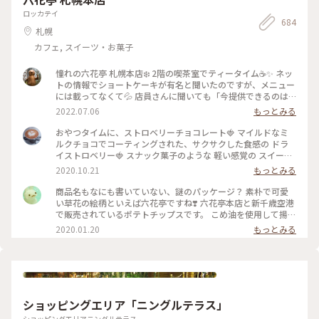
してたので 日が暮れる前に函館山を下山という悲しい結果に
挿すだけでお気に入りの香りが楽しめるところが素敵でした🪴
ロッカテイ
😭 食事の後また行こうか？とも考えたのですが… お酒がすす
684
香りは旅の思い出としてお土産にするのも良いなと思い、お気
札幌
み過ぎて外出出来ませんでした🤪 ＊ #
に入りの香りをひとつ購入しました☺️ ハンドメイドのアクセ
ちいさな列車旅
サリーも、色や形ひとつひとつに違う味が出ていて、どれを選
カフェ, スイーツ・お菓子
ぼうか凄く悩ましかったです、、🥹 旅の思い出に出会えた素敵
な場所でした🧸 📷2025.08.07 #一人旅#夏旅#ゆるり夏時間#北
憧れの六花亭 札幌本店❄️ 2階の喫茶室でティータイム☕️✨ ネッ
海道#函館市#函館#函館駅#ベイエリア#金森赤レンガ倉庫#赤
トの情報でショートケーキが有名と聞いたのですが、メニュー
レンガ倉庫#函館煉瓦工場#金森赤レンガ倉庫店#赤瓦#コース
には載ってなくて💦 店員さんに聞いても「今提供できるのは
ター#アロマ#アロマグッズ#香り#旅の思い出#ハンドメイドア
メニューにあるものだけです」と言われたのでプディングケー
2022.07.06
もっとみる
クセサリー#アクセサリー#ハンドメイド#ガラス製品#食器#函
キにしてみました🍮 しっかりとした固めプリンが食べ応えバ
館限定#お土産#ことりっぷ函館#ひとり旅日記🕊️
ツグン😋 やっぱり六花亭はプリンも美味しい💕 喫茶室を満喫
おやつタイムに、ストロベリーチョコレート🍓 マイルドなミ
することができて良かったのですが、店舗限定のマルセイアイ
ルクチョコでコーティングされた、サクサクした食感の ドラ
スサンドは喫茶室の順番待ちをしなくてもコーヒースタンドで
イストロベリー🍓 スナック菓子のような 軽い感覚の スイーツ
いただけたので、そっちでもよかったかもなんて思ったり😅 1
です♬ ミルクチョコレートの甘味といちごの酸味が 程良く美
2020.10.21
もっとみる
階ではお土産などの商品が販売されていました🎁 人気のお菓
味しい✨ お馴染みの 花柄のパッケージ。 北海道が拠点の 六花
子もバラで売られているので好きな数だけ買えて便利♪ 私は
亭。 立ち寄った近くのスーパーで見つけて買いました😊 期間
商品名もなにも書いていない、謎のパッケージ？ 素朴で可愛
自宅に配送してもらうことにして、細かい個数で注文させても
限定なので、見つけてラッキーでした♡ #スイーツ #おみやげ
い草花の絵柄といえば六花亭ですね❣️ 六花亭本店と新千歳空港
らいました😊 ポテトチップス以外はどれでも帯広の工場から
#チョコレート #ストロベリーチョコレート #北海道 #六花亭 #
で販売されているポテトチップスです。 こめ油を使用して揚げ
直送してもらえるようです🚛 後日、ギッシリと箱詰めされた
わたしの街 #北海道フェア #近所のスーパーで見つけた #こと
ているからか、 さくっと軽い食感。 アメリカンなポテトチッ
2020.01.20
もっとみる
お菓子がクール便で届きました😆 こんなにあったら当分お菓
りっぷ東京
プスと比べて ふわっと空気を含むえびせんのような感じがし
子には困らないって思ってたのに…あっという間にほとんどな
ます。 北海道の“いも”味を感じるうす塩の味付け。 年に一度
くなっちゃったなぁ😅 クリームを挟んだパイの「いつか来た
は札幌からやってくる親戚一同のお土産に入っていました。
道」と、餅入り最中の「ひとつ鍋」がお気に入りでした💕 #札
お子たちをディズニーランドに送迎したり“親戚の姉ちゃん”頑
幌 #六花亭 #プリン #北海道土産 #Myことりっぷ
張ったごほうび♪ #北海道 #札幌 #六花亭 #空港 #おみやげ #手
土産 #帰省 #冬のおでかけ
ショッピングエリア「ニングルテラス」
ショッピングエリアニングルテラス