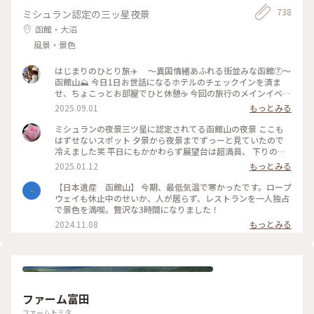
738
ミシュラン認定の三ッ星夜景
函館・大沼
風景・景色
はじまりのひとり旅✈️ 〜異国情緒あふれる街並みな函館⑦〜
函館山⛰️ 今日1日お世話になるホテルのチェックインを済ま
せ、ちょこっとお部屋でひと休憩☕️ 今回の旅行のメインイベン
トである函館の絶景を見に、函館山へ出発！ ホテルのフロン
2025.09.01
もっとみる
トの方に行き方を教えてもらい、天候の関係でロープウェイが
動いたり止まったり…🚡したので、バスで向かうことにしまし
ミシュランの夜景三ツ星に認定されてる函館山の夜景 ここも
た🚌 【ロープウェイで山頂へ】 →市電十字街駅から函館山ロ
はずせないスポット 夕景から夜景までずっーと見ていたので
ープウェイ山麓駅まで 徒歩10分 山麓駅から山頂駅まで
冷えました笑 平日にもかかわらず展望台は超満員、 下りのロ
約3分 1800円（往復） 【バスで山頂へ】 →JR函館駅前バス
ープウェイも行列ができていました きらきらの夜景が見れて
2025.01.12
もっとみる
乗り場④ 番 函館山登山バス（季節運行）山頂まで約30分
素敵な旅になりました #ベストトリップ2024
700円（片道） バスで山頂まで向かっている最中に見えてくる
【日本遺産 函館山】 今期、最低気温で寒かったです。ロープ
函館の街並みだけでも感嘆の声が上がり、ワクワクが止まらな
ウェイも休止中のせいか、人が居らず、レストランを一人独占
いです😳 山頂に着いて展望台に向かって歩き、目の前に現れ
で景色を満喫。贅沢な3時間になりました！
た景色は感動🥹ずっと眺めていられました👀 夜景まで見たか
2024.11.08
もっとみる
ったけど雷雲接近中の為、断念🤦‍♀️ でも山頂の展望台からは函
館の街並みを一望でき、街や港がよく見える日中の背景はとて
も爽やかでした🍃 四季それぞれの楽しみ方もあるので、また
この風景を見に行きたいです🕊️ 📷2025.08.07 #一人旅#夏旅#
ゆるり夏時間#北海道#函館市#函館#函館駅#函館山#臥牛山#世
界三大夜景#100万ドルの夜景#夜景#風景#くびれた地形#ハー
ト伝説#函館山ロープウェイ#ロープウェイ#登山バス#観光#絶
ファーム富田
景#名所#山頂#展望台#ことりっぷ函館#ひとり旅日記🕊️
ファームトミタ