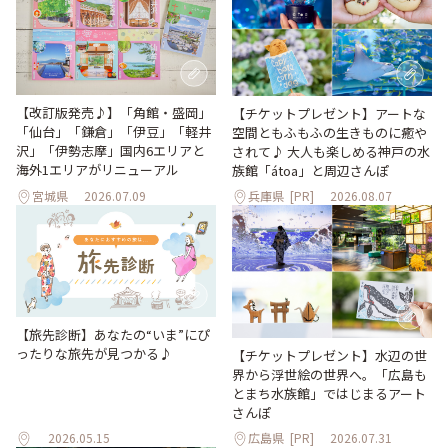
【改訂版発売♪】「角館・盛岡」
【チケットプレゼント】アートな
「仙台」「鎌倉」「伊豆」「軽井
空間ともふもふの生きものに癒や
沢」「伊勢志摩」国内6エリアと
されて♪ 大人も楽しめる神戸の水
海外1エリアがリニューアル
族館「átoa」と周辺さんぽ
宮城県
2026.07.09
兵庫県
[PR]
2026.08.07
【旅先診断】あなたの“いま”にぴ
ったりな旅先が見つかる♪
【チケットプレゼント】水辺の世
界から浮世絵の世界へ。「広島も
とまち水族館」ではじまるアート
さんぽ
2026.05.15
広島県
[PR]
2026.07.31