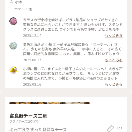
小樽
ホテル・宿
ガラスの街小樽を歩けば、ガラス製品のショップがたくさん
素敵な作品に出会いことができます♪ 思いもかけず、ステンド
グラスに遭遇しました ワインでも有名な小樽、ぶどうをモチ
ーフにした作品でした 散策も楽しい♪ #ことりっぷと一緒 #こ
2025.12.14
もっとみる
とりっぷ小樽
夏色北海道🌿 小樽 北一硝子三号館にある 「北一ホール」さ
ん。 少しの行列も 案外早い入店。 一歩中に入ると… その広く
仄暗い幻想的な雰囲気に わぁ、素敵、、思わず呟いてしまう
ほど。。 木造の梁と柱の レトロな喫茶ホール。 167個の石油
2025.08.27
もっとみる
ランプの灯りと 美しいステンドグラスが なんとも幻想的。。
セルフサービスで オーダー後 一番奥の席へ。 北海道の牛乳の
小樽に着いて、まずは北一硝子さんの北一ホールへ！ 大きな石
美味しさに すっかりハマり 迷わず 北海道牛乳のソフトクリー
油ランプの幻想的な灯りが圧巻でした。 ちょうどピアノ演奏
ムと 小樽ビールで ゆるりカフェ時間。 ちょうど ピアノ演奏が
の時間に入れたので、小樽ビール飲み比べ&おつまみセットと
始まり… さらに ロマンチックな雰囲気に。。 ずっと ひたって
ミルクティーソフトをいただきながら、素敵な演奏と空間を堪
2025.08.16
もっとみる
いたかった。。 ・ 167個のランプは 開店と同時に スタッフさ
能。 長年憧れだった場所に行けて感動でした✨ #北海道 #小樽
んが ひとつひとつ点灯されるとか… なんて素敵なんでしょ
#ガラス #ランプ #レトロ建築 #ビール #ソフトクリーム
ぅ。。ﾐﾀｶｯﾀ– #夏色北海道#7月の北海道#小樽#北一硝子三号館
#北一ホール#レトロ喫茶ホール#ゆるりカフェ時間#小樽カフ
ェ#ゆるりｼﾆｱ旅#ゆるり夏時間
富良野チーズ工房
フラノチーズコウボウ
403
地元牛乳を使った良質なチーズ