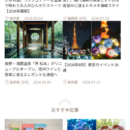
で味わう大人のひんやりスイーツ
街並みに浸るトキメキ海峡ステイ
【2026年最新】
東京都
2026.08.04
福岡県
[PR]
2026.07.29
長野・浅間温泉「界 松本」がリニ
【2026年8月】東京のイベント26
ューアルオープン。信州ワインと
選
音楽に浸るエレガントな湯宿へ
長野県
[PR]
2026.08.05
東京都
2026.07.31
おすすめ記事