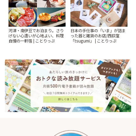
河津・南伊豆でお泊まり。さり
日本の手仕事の「いま」が詰ま
げない心遣いが心地よい、料理
った器と雑貨のお店/西荻窪
自慢の一軒宿 | ことりっぷ
「tsugumi」 | ことりっぷ