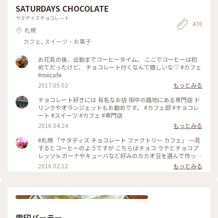
を避けられます 今年の夏も行って来ました *カバの百吉（父）
り、今回の私達は知ってても買わなかったかな。 よかったら
SATURDAYS CHOCOLATE
た！ *大好きなオオカミ 黒いのが末っ子のノチウで寝そべって
旭子（母）凪子（子） 水の中を泳ぐ姿は素晴らしいです！ 名
旭川に行かれる前にチェックしてください。 ‥ 🅿️駐車場 今回
いるのが次女のワッカ 夜の動物園なら「ワォーーーーーー
前があるのに…行く度に「カバきち」と呼んでしまいます *イ
サタデイズチョコレート
はノンビリ閑散期に行ったので正面（無料）に停められまし
ー！」と遠吠えの姿も見られるかも〜 *カッコイイ〜オオワシ
470
ンドクジャクのオス 美しい飾り羽は秋から抜け始めて…冬から
た。 西＝有料 東＝無料だけど遠くて🚌 ‥ 次回は上野ファーム
札幌
いつか流氷の上にいるのを見たいなぁ *ペンギンは子育て中で
新しい羽が生え始めます 夏には生え揃った飾り羽を大きく広
にも行ってみたい😊 ‥ #北海道 #JALどこかにマイル#旭川空
した 水のトンネルを泳ぐ姿を見上げると空が見えて 「空飛ぶ
げてメスにアピールします 見事に美しい飾り羽を広げてくれ
カフェ, スイーツ・お菓子
港 #マイことりっぷ旅 2025/9/22
ペンギン」と言われています まだまだたくさんの個性豊かな
ました！ *大好きなオオカミ 黒いのが末っ子のノチウで寝そべ
動物たちがいます 『旭山動物園』に来てみませんか？ #ことり
っているのが次女のワッカ 夜の動物園なら「ワォーーーーー
お花見の後、出勤までコーヒータイム。 ここでコーヒーは初
っぷと一緒 #旭山動物園 #ひみつの絶景北海道 #ことりっぷ富
ーー！」と遠吠えの姿も見られるかも〜 *カッコイイ〜オオワ
めてだったけど、 チョコレート付くなんて嬉しいな♡ #カフェ
良野・美瑛・旭川 ＊えこさん〜インドクジャクが羽を広げて
シ いつか流氷の上にいるのを見たいなぁ *ペンギンは子育て中
#miicafe
いたよ
でした 水のトンネルを泳ぐ姿を見上げると空が見えて 「空飛
2017.05.02
もっとみる
ぶペンギン」と言われています まだまだたくさんの個性豊か
な動物たちがいます 『旭山動物園』に来てみませんか？ #こと
チョコレート好きには 有名なお店 街中の路地にある専門店 ド
りっぷと一緒 #旭山動物園 #ひみつの絶景北海道 #ことりっぷ
リンクやオランジェットもお勧めです。 #カフェ部 #チョコレ
富良野・美瑛・旭川 ＊えこさん〜インドクジャクが羽を広げ
ート #スイーツ #カフェ #専門店
ていたよ
2016.04.24
もっとみる
#札幌 「サタディズ チョコレート ファクトリー カフェ」 一見
するとコーヒーのようですが こちらはチョコ ラテとチョコプ
レッソ☕️ ガーナやキューバなど好みのカカオ豆を選んで作って
もらえる濃厚なチョコドリンク❤️ カカオってすごい！ 一口飲
2016.02.12
もっとみる
むごとに元気になる‼︎ バレンタインにもおすすめのチョコレー
ト専門店の素敵なカフェ♪ #チョコレート
雪印パーラー