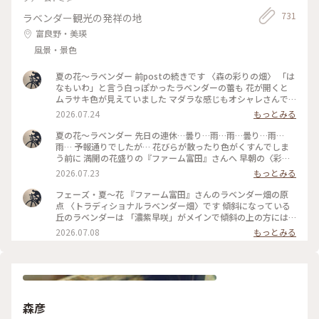
731
ラベンダー観光の発祥の地
富良野・美瑛
風景・景色
夏の花〜ラベンダー 前postの続きです 〈森の彩りの畑〉 「は
なもいわ」と言う白っぽかったラベンダーの蕾も 花が開くと
ムラサキ色が見えていました マダラな感じもオシャレさんで
す 〈彩りの畑〉の定番だった花々は連作障害を防ぐために
2026.07.24
もっとみる
〈森の彩りの畑〉に植えられましたが… 今年の色のパターンを
見ると… やっぱり元の配色の方が好きかも〜です また来年も
夏の花〜ラベンダー 先日の連休…曇り…雨…雨…曇り…雨…
美しい彩りを巡りたいと思います #ひみつの絶景 #丘のある風
雨… 予報通りでしたが… 花びらが散ったり色がくすんでしま
景 #花のある風景 #ひみつの絶景北海道 #夏景色 #花景色 #ファ
う前に 満開の花盛りの『ファーム富田』さんへ 早朝の〈彩り
ーム富田 #ラベンダー畑 #美しい朝 #彩りの畑 #夏色
の畑〉と〈森の彩りの畑〉です 朝陽を浴びて…ラベンダーの色
2026.07.23
もっとみる
は赤紫っぽく映りました 左から〜 キバナコスモス・スペアミ
ント・ジニア5色 ペパーミント・ペチュニア・ビール麦 そして
フェーズ・夏〜花 『ファーム富田』さんのラベンダー畑の原
右がオカムラサキです 霧の立ちこめる夏の朝は ここへ辿り着
点 〈トラディショナルラベンダー畑〉です 傾斜になっている
くまでの道のりも美しかったです そうそう…〈彩りの畑〉の入
丘のラベンダーは 「濃紫早咲」がメインで傾斜の上の方には
り口の木がある辺りで 今年もエゾリスさんに会いました #ひみ
「はなもいわ」と「おかむらさき」があります それぞれが一
2026.07.08
もっとみる
つの絶景 #花のある風景 #丘のある風景 #夏景色 #花景色 #美し
度に咲き揃うことはないので 今がくっきりとした鮮やかなラ
い朝 #夏色 #ラベンダー畑 #ファーム富田 #彩りの畑 #エゾリス
ベンダー色のグラデーションが楽しめます 蕾だった「濃紫早
咲」は一番上から次々に花を咲かせています 蕾がほわっと開
くのではなくて… 蕾の先端に花が開くのですね〜 一番最後は
おまけのように赤いケシの花が一つだけ… #ひみつの絶景 #丘
のある風景 #花のある風景 #森の彩りの畑 #夏景色 #花景色 #美
森彦
しい花 #夏色 #花畑 #ファーム富田 #ラベンダー #トラディショ