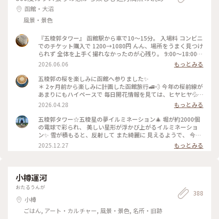
さい♫） #富良野チーズ工房 #富良野 #北海道 #チーズ #白カビ
函館・大沼
チーズ #お土産 #おみやげ
風景・景色
『五稜郭タワー』 函館駅から車で10〜15分。 入場料 コンビニ
でのチケット購入で 1200→1080円 んん、場所をうまく見つけ
られず 全体を上手く撮れなかったのが心残り。 9:00〜18:00
P:近隣コインP #五稜郭タワー 北海道函館市五稜郭町43-9 #函
2026.06.06
もっとみる
館名所#函館スポット #函館観光 #五稜郭
五稜郭の桜を楽しみに函館へ参りました✨
＊ 2ヶ月前から楽しみに計画した函館旅行🚄💨 今年の桜前線が
あまりにもハイペースで 毎日開花情報を見ては、ヒヤヒヤ💦 4
月28日現在散り始めてしまってますが それでも五稜郭タワー
2026.04.28
もっとみる
からの五芒星は 桜色に包まれていました✨
＊ #ちいさな列車旅 #函館 #五稜郭
五稜郭タワー☆五稜星の夢イルミネーション🎄 堀が約2000個
の電球で彩られ、 美しい星形が浮かび上がるイルミネーショ
ン✨ 雪が積もると、反射して また綺麗に 見えるようで、 今年
は まだ雪が少ないの で、このような感じです♪♪ 真ん中のオ
2025.12.27
もっとみる
レンジ色に ライトアップされているのは 復元された函館奉行
所です🙌 #開運旅 #ことりっぷと一緒
小樽運河
おたるうんが
388
小樽
ごはん, アート・カルチャー, 風景・景色, 名所・旧跡