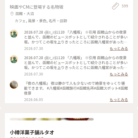
599
映画やCMに登場する名物坂
函館・大沼
カフェ, 風景・景色, 名所・旧跡
2026.07.28 ദ്ദി(⎚_⎚)1120 「八幡坂」 ※引用 函館山からの夜景
と並んで、函館のビュースポットとして紹介されることが多い
坂。かつてこの坂を上りきったところに函館八幡宮があったと
され、名前の由来となっている。 日中来たのは初めてでした
2026.07.30
もっとみる
😄 あまり、うまく撮れてないですが😅 で、そこから近隣を
散歩しましたが、やはり日中に歩くと色々発見しますね👀✨️ 画
2026.07.28 ദ്ദി(⎚_⎚)1120 「八幡坂」 ※引用 函館山からの夜景
像はありませんが、最近北海道の情報番組では取り上げてる話
と並んで、函館のビュースポットとして紹介されることが多い
題の「街角クレープ」を見つけました🤤 ※気になる方はググ
坂。かつてこの坂を上りきったところに函館八幡宮があったと
ってみてください（笑） 最後にそのまま金森倉庫まで歩いて、
され、名前の由来となっている。 日中来たのは初めてでした
2026.07.30
もっとみる
買物してました✨️ #北海道#函館市#八幡坂#船魂神社#カトリッ
😄 あまり、うまく撮れてないですが😅 で、そこから近隣を
ク教会#金森倉庫#散歩#観光#函館旅行
散歩しましたが、やはり日中に歩くと色々発見しますね👀✨️ 画
『夜の八幡坂』 夜は静かで人も少ないので絶景をゆっくり堪
像はありませんが、最近話題の「街角クレープ」を見つけまし
能できます。 #八幡坂#函館旅行#函館名所#函館スポット#函館
た🤤 #北海道#函館市#八幡坂#カトリック教会#船魂神社#散歩
夜景
#観光#函館旅行
2026.06.05
もっとみる
小樽洋菓子舗ルタオ