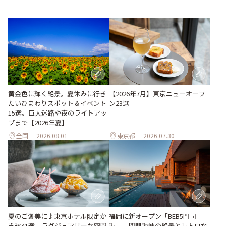
黄金色に輝く絶景。夏休みに行き
【2026年7月】東京ニューオープ
たいひまわりスポット＆イベント
ン23選
15選。巨大迷路や夜のライトアッ
プまで【2026年夏】
全国
2026.08.01
東京都
2026.07.30
夏のご褒美に♪東京ホテル限定か
福岡に新オープン「BEB5門司
き氷41選。ラグジュアリーな空間
港」。関門海峡の絶景とレトロな