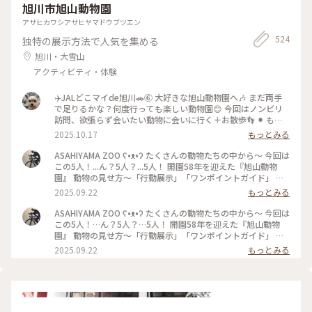
旭川市旭山動物園
アサヒカワシアサヒヤマドウブツエン
524
独特の展示方法で人気を集める
旭川・大雪山
アクティビティ・体験
✈️JALどこマイde旭川🚗⑥ 大好きな旭山動物園へ🎶 まだ両手
で足りるかな？何度行っても楽しい動物園😊 今回はノンビリ
訪問、欲張らず会いたい動物に会いに行く＋お散歩👣 ⚫︎ もぐ
もぐタイム“アムールヒョウ🐆” →肉に軽やかに飛びつく姿は
2025.10.17
もっとみる
圧巻‼️ ⚫︎大きい！近い！熊🐻 →前回訪れた時にまだ小さかった
熊さんがかなり大きくなっていた。 やはり突然道で遭遇する
ASAHIYAMA ZOO ʕ•ᴥ•ʔ たくさんの動物たちの中から～ 今回は
とか考えると恐ろしすぎ🥶 ⚫︎円柱型の水槽「マリンウェイ」を
この5人！...ん？5人？...5人！ 開園58年を迎えた『旭山動物
泳ぐアザラシ👍 →ラッキーな事に今回もちょうど見れた🙌 ⚫︎
園』 動物の見せ方〜「行動展示」「ワンポイントガイド」 施
トラ🐯 →活発に動いてた‼︎カッコいいけど恐ろしや ⚫︎レッサー
設の新設や改修 動物の入れ替えや死や誕生... 「伝えるのは...生
2025.09.22
もっとみる
パンダ → ハシゴを渡ってるのが見れて喜んだ💗 でもかなり減
命」「生きる力」 動物のことも来園者のことも考えながら 今
ってる😭他の動物園に行ったのかな❓ ⚫︎カバ🦛 →水中を歩くサ
の『旭山動物園」があります 夏の夜には「夜の動物園」 日中
ASAHIYAMA ZOO ʕ•ᴥ•ʔ たくさんの動物たちの中から〜 今回は
マはココでしか見た事がない👏他もあるのかな？ ⚫︎キリン🦒
とは違った動物の姿が見られます 冬には「ペンギンの散歩」
この5人！…ん？5人？…5人！ 開園58年を迎えた『旭山動物
→ちょっと元気ないように見えて心配 ⚫︎フラミンゴ🦩 →美し
雪の上をテクテク歩くのは運動も兼ねて！ 人気の動物園でい
園』 動物の見せ方〜「行動展示」「ワンポイントガイド」 施
い‼︎厳選フラミンゴを📸 ⚫︎ペンギン🐧 →優雅に泳ぐサマ、立っ
つも混んでいますが オススメは反時計回りで見ると混雑を避
設の新設や改修 動物の入れ替えや死や誕生… 「伝えるのは…
2025.09.22
もっとみる
てるだけでも可愛い💕 昔、極寒の時に見たペンギンパレード
けられます 今年の夏も行って来ました *カバの百吉（父）旭子
生命」「生きる力」 動物のことも来園者のことも考えながら
はオススメです👍 ‥他にも沢山の動物に会えました。 暑さも
（母）凪子（子） 水の中を泳ぐ姿は素晴らしいです！ 名前が
今の『旭山動物園』があります 夏の夜には「夜の動物園」 日
和らいだせいかより生き生きとした姿を間近で見れて本当楽し
あるのに...行く度に「カバきち」と呼んでしまいます *インド
中とは違った動物の姿が見られます 冬には「ペンギンの散
かったです🙌 ‥ 後で知りましたが、旭川宿泊者にお得なプレ
クジャクのオス 美しい飾り羽は秋から抜け始めて...冬から新し
歩」 雪の上をテクテク歩くのは運動も兼ねて！ 人気の動物園
ミアムサービスがありました。
い羽が生え始めます 夏には生え揃った飾り羽を大きく広げて
でいつも混んでいますが オススメは反時計回りで見ると混雑
https://www.atca.jp/omotenashi/#service ※利用条件あ
メスにアピールします 見事に美しい飾り羽を広げてくれまし