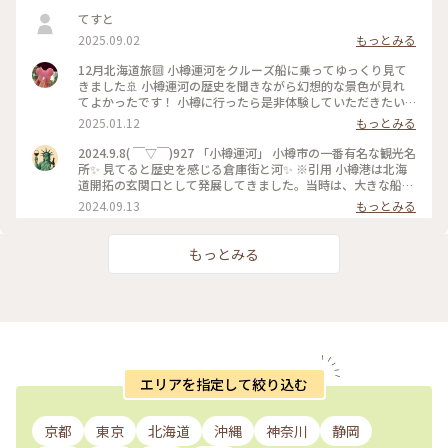
てすと
2025.09.02
もっとみる
12月北海道旅🔟 小樽運河をクルーズ船に乗ってゆっくり見て
きました🚢 小樽運河の歴史を聞きながら幻想的な景色が見れ
てよかったです！ 小樽に行ったら是非体験していただきたい
アクティビティです✨ #小樽運河#小樽運河クルーズ#ベストト
2025.01.12
もっとみる
リップ2024
2024.9.8( ￣▽￣)927 「小樽運河」 小樽市の一番有名な観光名
所✨ 見てると歴史を感じる倉庫街と河✨ ※引用 小樽港は北海
道開拓の玄関口として発展してきました。当時は、大きな船を
沖に泊め、はしけ（台船）を使って荷揚げしていましたが、取
2024.09.13
もっとみる
り扱う荷量が多くなり、運搬作業を効率的に行う必要が出てき
ました。艀が接岸できる距離を長くするために、海面を埋め立
てることによってできたのが「小樽運河」です。 #北海道#小
もっとみる
樽市#小樽運河#堺町通り#散歩#観光#ことりっぷ旅2024#クラ
シカルな街#ベストトリップ2024
エリアを指定して絞り込む
京都
東京
北海道
沖縄
神奈川
静岡