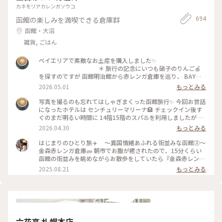
カネモリアカレンガソウコ
694
函館の楽しみを満喫できる倉庫群
函館・大沼
雑貨, ごはん
ベイエリアで素敵なお土産を購入しました✨
＊ 旅行の記念にいつも硝子のりんご🍎
を探すのですが 函館明治館から赤レンガ倉庫を巡り、 BAYは
こだて内、瑠璃工房さんで すり硝子とレースのりんごオブジ
2026.05.01
もっとみる
ェに出会いました✨ お隣りのフクロウ🦉さんは 先日、小岩井
農場で出会いましたが、函館にも居ました😁
写真を撮るのも忘れてはしゃぎまくった函館旅行✨ 今回お世話
＊ そして、赤レンガ倉庫柄のポーチも🎵
になったホテルは センチュリーマリーナ🏨 チェックイン後す
初日に気になって見てたのですが購入には至らず… 次の日にな
ぐのまだ明るい時間に 14階15階のスパ♨️を利用しましたが 眺
り、やっぱり欲しい✨と 再びベイエリアへ🤪 買わなかったら
めがサイコーでした🤗 15階の開放感溢れる露天風呂に、14階
2026.04.30
もっとみる
きっと後悔してた💦 そのくらいお気に入りになりました✨
のあつ湯は まだ肌寒い函館の春を歩いた体をしっかりほぐし
＊ 写真たてに入れてあるのは センチュリ
て😌 海や函館山を眺めながらの♨️至福✨ 夜は館内のジンギス
はじまりのひとり旅✈️ 〜異国情緒あふれる街並みな函館②〜
ーマリーナのお土産屋さんで購入したポストカードです。 お部
カン料理のお店を利用しました。 個室で楽しめるのでお酒🍻
金森赤レンガ倉庫🧱 朝市でお腹が癒されたので、15分くらい
屋の一角が函館になりました✨ ＊ #ちいさ
も進みます⤴︎⤴︎ チェックイン前に金森赤レンガ倉庫のビアホ
函館の街並みを眺めながらお散歩をしていたら『金森赤レンガ
な列車旅
ールで すでに2杯飲んでいましたが🤣 そして、噂に名高いセン
倉庫』に到着🗽 港に並ぶ赤レンガの倉庫は明治時代に建造さ
2025.08.21
もっとみる
チュリーマリーナの朝食✨ 端から端まで見れないほどのものす
れ、歴史を感じさせられる外観と「函館ヒストリープラザ」
ごい種類の多さ！ 朝から海鮮丼の贅沢バイキングに感服です
「金森洋物館」「BAYはこだて」の３つのエリアにそれぞれの
🙏 テーブルに海鮮丼酢飯用のお酢が常備されてるのも嬉しい
異なる魅力が詰まっており、お天気に恵まれなくても楽しめる
🥹 なのにセンチュリーマリーナの写真が無いのです😂 説得力
施設でした☺️ ＊函館煉瓦工場 ◦赤瓦コースター ◦アロマ
に欠けますが、本当にオススメのホテルです❗️
グッズ ◦ハンドメイドアクセサリー ◦ガラス製品 etc...
＊ そして、函館と言えば‼️の 函館山か
アロマの香りがすごく良くて、、🥹アロマの瓶に赤瓦でできた
六花亭 札幌本店
らの100万ドルの夜景🌃✨ これがなんと…食事の予約を19時に
スティックも可愛くて、インテリアとして置いておけるのと、