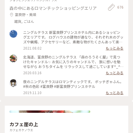
676
森の中にあるロマンチックショッピングエリア
富良野・美瑛
雑貨, ごはん
ニングルテラス 新富良野プリンスホテル内にあるショッピン
グエリアです。 ログハウスの建物が連なり、それぞれ木のグッ
ズや蝋燭、アクセサリーなど、素敵な物がたくさんあって楽し
いです♪ #ニングルテラス #新富良野プリンスホテル #富良野
2021.08.02
もっとみる
#北海道
北海道、富良野のニングルテラス 「森のろうそく屋」で見つ
けたキャンドル✨ お気に入りのキャンドルで、 旅に想いを馳
せながら おうちタイムを リラックスして過ごしています^_^ #
北海道 #富良野 #ニングルテラス #森のろうそく屋 #キャンド
2020.03.16
もっとみる
ル #メルヘン #旅の思い出 #憧れの地
夜のニングルテラスはロマンティックです。 ボッチぎゃふん。
#秋の色彩 #富良野 #新富良野プリンスホテル
2019.11.10
もっとみる
カフェ崖の上
カフェガケノウエ