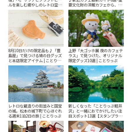
ルを楽しむ癒やしのレトロ空間
要文化財の洋館カフェから、改
| ことりっぷ
札すぐのレトロ喫茶まで~ | こと
りっぷ
8月10日だけの限定品も♪「豊
上野「大ゴッホ展 夜のカフェテ
島屋」で見つける鳩の日グッズ
ラス」で見つけた、オリジナル
と本店限定アイテム | ことりっ
限定グッズ10選 | ことりっぷ
ぷ
レトロな蔵造りの街並みと国宝
新しくなった「ことりっぷ軽井
の城。松本の城下町で心ほぐれ
沢」と一緒におでかけしたい注
る週末1泊2日の旅 | ことりっぷ
目スポット13選【スタンプラリ
ー開催中】 | ことりっぷ