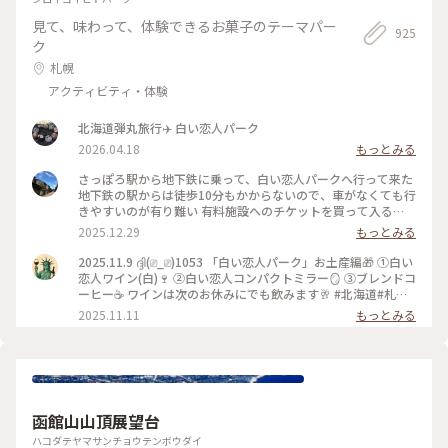
見て、味わって、体験できるお菓子のテーマパー
925
ク
札幌
アクティビティ・体験
北海道弾丸旅行✈️ 白い恋人パーク
2026.04.18
もっとみる
さっぽろ駅から地下鉄に乗って、白い恋人パークへ行って来た
地下鉄の駅からは徒歩10分もかからないので、車がなくても行
きやすいのが有り難い 有料施設へのチケットを買って入る
と、チョコレートの歴史がプロジェクションマッピングなどを
2025.12.29
もっとみる
用いて楽しく紹介されていたり、白い恋人の工場見学が出来る
生チョコの白い恋人も食べられて嬉しい 今回は機会がなかっ
2025.11.9 ദ്ദി(⎚_⎚)1053 「白い恋人パーク」お土産編🎁 ①白い
たが、様々な体験も出来るとのこと また、白い恋人の箱に自
恋人ワイン(白)🍷 ②白い恋人コンパクトミラー🪞 ③ブレンドコ
分の撮影した写真を印字できるお店もある 無料の施設もあ
ーヒー☕️ ワインは次のお休みにでも飲みます🥂 #北海道#札幌
り、そちらにお土産ショップやレストランなどもある 夜はラ
市#白い恋人パーク#白い恋人#お土産#買い物
2025.11.11
もっとみる
イトアップもしているらしいので1日居られる施設となってい
る
函館山山頂展望台
ハコダテヤマサンチョウテンボウダイ