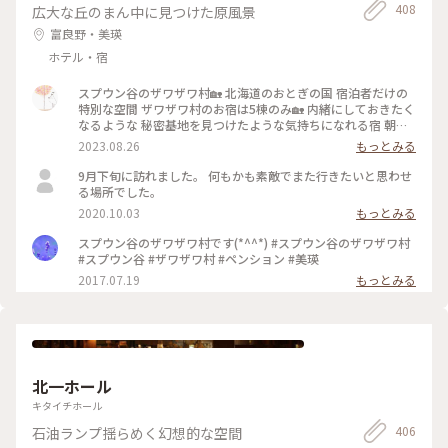
408
広大な丘のまん中に見つけた原風景
富良野・美瑛
ホテル・宿
スプウン谷のザワザワ村🏡 北海道のおとぎの国 宿泊者だけの
特別な空間 ザワザワ村のお宿は5棟のみ🏡 内緒にしておきたく
なるような 秘密基地を見つけたような気持ちになれる宿 朝に
は窓越しに畑仕事をされる風景が 夜には満点の星空が広がる
2023.08.26
もっとみる
静かな時間 どこを切り撮っても絵になる風景 こんな家に住め
たら⋯( ღ´꒳`)♡ を叶えてくれるカワイイお宿です 季節を変え
9月下旬に訪れました。 何もかも素敵でまた行きたいと思わせ
て、また帰りたいあの村へ いつかもう一度おとぎの国へ‪
る場所でした。
𓂃𓂂𖡼.𖤣𖥧 予約は3ヶ月前から。 電話でのみ受付されてます☎ #
2020.10.03
もっとみる
カメラ旅 #私のことりっぷ旅 #美しい町 #スプウン谷のザワザ
ワ村 #おとぎの国 #一棟貸し宿 #美瑛町 #北海道
スプウン谷のザワザワ村です(*^^*) #スプウン谷のザワザワ村
#スプウン谷 #ザワザワ村 #ペンション #美瑛
2017.07.19
もっとみる
北一ホール
キタイチホール
406
石油ランプ揺らめく幻想的な空間