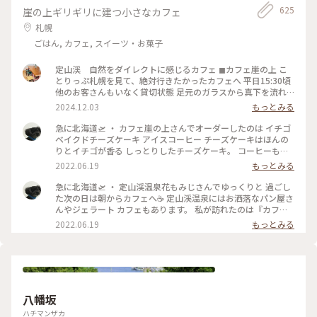
625
崖の上ギリギリに建つ小さなカフェ
札幌
ごはん, カフェ, スイーツ・お菓子
定山渓 自然をダイレクトに感じるカフェ ◼︎カフェ崖の上 こ
とりっぷ札幌を見て、絶対行きたかったカフェへ 平日15:30頃
他のお客さんもいなく貸切状態 足元のガラスから真下を流れ
る清流が眺められる席を選び、川のせせらぎと(実際は前日の
2024.12.03
もっとみる
雨のせいか結構激しい流れ)静かな店内に流れる音楽に癒し𓅨
リスとか会いたかった🐿️💕 コーヒーもケーキも美味しくっ
急に北海道🛫 ・ カフェ崖の上さんでオーダーしたのは イチゴ
て、また色んな季節も感じたい素敵なお店でした！ #ベストト
ベイクドチーズケーキ アイスコーヒー チーズケーキはほんの
リップ2024 #北海道 #札幌 #定山渓
りとイチゴが香る しっとりしたチーズケーキ。 コーヒーもス
ッキリとした軽いコーヒーで 朝にはピッタリでした☺️ ・ #ア
2022.06.19
もっとみる
ートみたいな景色 #Myことりっぷ #カフェ崖の上 #定山渓 #定
山渓温泉
急に北海道🛫 ・ 定山渓温泉花もみじさんでゆっくりと 過ごし
た次の日は朝からカフェへ☕ 定山渓温泉にはお洒落なパン屋さ
んやジェラート カフェもあります。 私が訪れたのは『カフェ
崖の上』さん。 本当に崖の上に建ってまーす！ちょっと怖
2022.06.19
もっとみる
い。 店内は静かなボサノヴァが流れ、コーヒーの 良い香りが
漂っていて癒やされます❤️ ・ #アートみたいな景色 #Myこと
りっぷ #定山渓 #定山渓温泉 #カフェ崖の上
八幡坂
ハチマンザカ