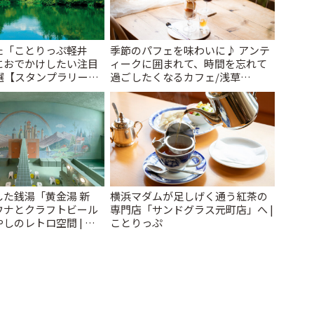
た「ことりっぷ軽井
季節のパフェを味わいに♪ アンテ
におでかけしたい注目
ィークに囲まれて、時間を忘れて
選【スタンプラリー開
過ごしたくなるカフェ/浅草
とりっぷ
「annorum cafe」 | ことりっぷ
た銭湯「黄金湯 新
横浜マダムが足しげく通う紅茶の
ウナとクラフトビール
専門店「サンドグラス元町店」へ |
しのレトロ空間 | こ
ことりっぷ