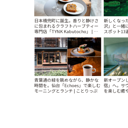
日本橋兜町に誕生。香りと静けさ
新しくなっ
に包まれるクラフトハーブティー
沢」と一緒
専門店「TYNK Kabutocho」 | こ
スポット13
とりっぷ
催中】 | こ
青葉通の緑を眺めながら、静かな
新オープンし
時間を。仙台「Echoes」で楽しむ
宿」へ。サ
モーニングとランチ | ことりっぷ
を楽しむ癒や
とりっぷ