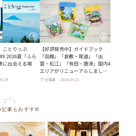
【好評発売中】ガイドブック
】ことりっぷ
「函館」「倉敷・尾道」「出
l.49 2026夏「ふら
雲・松江」「有田・唐津」国内4
景に出会える場
エリアがリニューアルしました
♪
05.29
北海道
2026.05.21
の記事もおすすめ