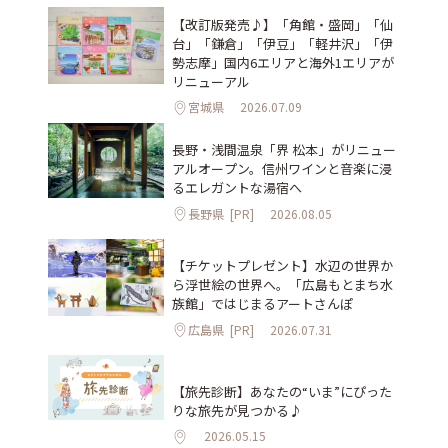
【改訂版発売♪】「角館・盛岡」「仙
台」「鎌倉」「伊豆」「軽井沢」「伊
勢志摩」国内6エリアと海外1エリアが
リニューアル
宮城県
2026.07.09
長野・浅間温泉「界 松本」がリニュー
アルオープン。信州ワインと音楽に浸
るエレガントな湯宿へ
長野県
[PR]
2026.08.05
【チケットプレゼント】水辺の世界か
ら浮世絵の世界へ。「広島もとまち水
族館」ではじまるアートさんぽ
広島県
[PR]
2026.07.31
【旅先診断】あなたの“いま”にぴった
りな旅先が見つかる♪
2026.05.15