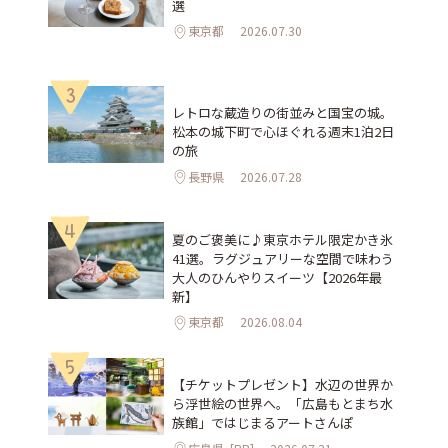
選
東京都
2026.07.30
3
レトロな蔵造りの街並みと国宝の城。
松本の城下町で心ほぐれる週末1泊2日
の旅
長野県
2026.07.28
4
夏のご褒美に♪東京ホテル限定かき氷
41選。ラグジュアリーな空間で味わう
大人のひんやりスイーツ【2026年最
新】
東京都
2026.08.04
5
【チケットプレゼント】水辺の世界か
ら浮世絵の世界へ。「広島もとまち水
族館」ではじまるアートさんぽ