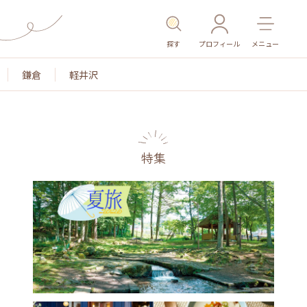
探す
プロフィール
メニュー
鎌倉
軽井沢
特集
名所・旧跡
温泉・スパ
その他施設
ごはん
カ