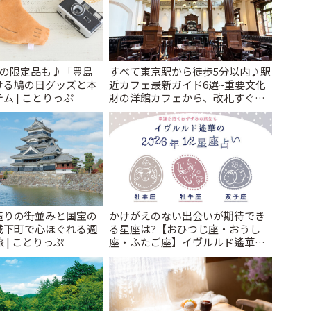
けの限定品も♪「豊島
すべて東京駅から徒歩5分以内♪駅
ける鳩の日グッズと本
近カフェ最新ガイド6選~重要文化
ム | ことりっぷ
財の洋館カフェから、改札すぐの
レトロ喫茶まで~ | ことりっぷ
造りの街並みと国宝の
かけがえのない出会いが期待でき
城下町で心ほぐれる週
る星座は?【おひつじ座・おうし
 | ことりっぷ
座・ふたご座】イヴルルド遙華
2026年の幕開け~New Year~ | こと
りっぷ