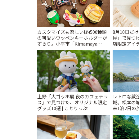
カスタマイズも楽しい!約500種類
8月10日だ
の可愛いワッペンキーホルダーが
屋」で見つ
ずらり。小平市「Kimamaya
店限定アイテ
T&K」 | ことりっぷ
上野「大ゴッホ展 夜のカフェテラ
レトロな蔵
ス」で見つけた、オリジナル限定
城。松本の
グッズ10選 | ことりっぷ
末1泊2日の旅