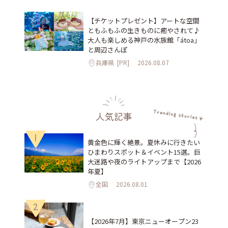
【チケットプレゼント】アートな空間
ともふもふの生きものに癒やされて♪
大人も楽しめる神戸の水族館「átoa」
と周辺さんぽ
兵庫県
[PR]
2026.08.07
人気記事
1
黄金色に輝く絶景。夏休みに行きたい
ひまわりスポット＆イベント15選。巨
大迷路や夜のライトアップまで【2026
年夏】
全国
2026.08.01
2
【2026年7月】東京ニューオープン23