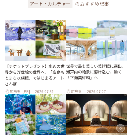
のおすすめ記事
アート・カルチャー
世界で最も美しい美術館に選出。
【チケットプレゼント】水辺の世
瀬戸内の絶景に溶け込む、動く
界から浮世絵の世界へ。「広島も
「下瀬美術館」へ
とまち水族館」ではじまるアート
さんぽ
広島県
[PR]
2026.07.31
広島県
2026.07.27