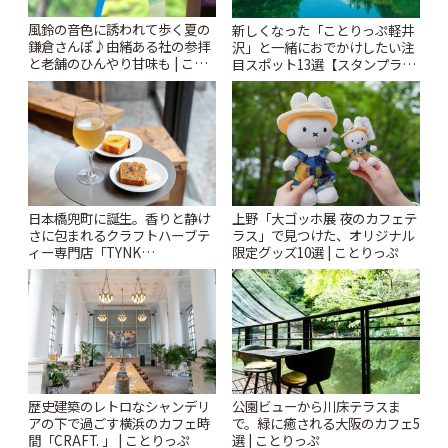
風鈴の音色に誘われて歩く夏の
新しくなった「ことりっぷ軽井
鎌倉さんぽ♪由緒ある社の参拝
沢」と一緒におでかけしたい注
と老舗のひんやり甘味も | こと
目スポット13選【スタンプラリ
りっぷ
ー開催中】 | ことりっぷ
日本橋兜町に誕生。香りと静け
上野「大ゴッホ展 夜のカフェテ
さに包まれるクラフトハーブテ
ラス」で見つけた、オリジナル
ィー専門店「TYNK
限定グッズ10選 | ことりっぷ
Kabutocho」 | ことりっぷ
歴史建築のレトロなシャンデリ
公園ビューから川床テラスま
アの下で過ごす横浜のカフェ時
で。緑に癒される大阪のカフェ5
間「CRAFT. 」 | ことりっぷ
選 | ことりっぷ