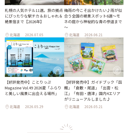
梅雨の今こそ出かけたい♪雨が似
札幌の人気ホテル11選。旅の拠点
合う全国の絶景スポット6選～モ
にぴったりな駅チカ＆おしゃれ＆
ネの庭から神秘的な青の参道まで
絶景宿まで【2026年】
～
北海道
2026.07.05
北海道
2026.06.21
【好評発売中】ガイドブック「函
【好評発売中】ことりっぷ
館」「倉敷・尾道」「出雲・松
Magazine Vol.49 2026夏「ふらり
江」「有田・唐津」国内4エリア
と美しい風景に出会える場所」
がリニューアルしました♪
北海道
2026.05.29
北海道
2026.05.21