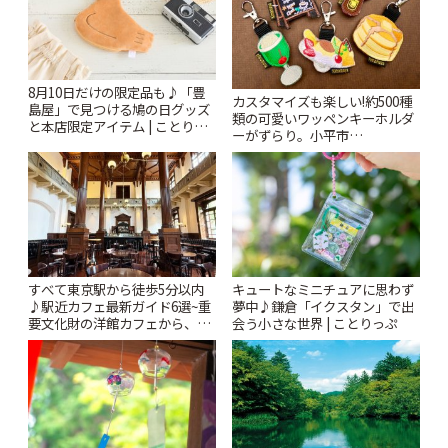
8月10日だけの限定品も♪「豊
カスタマイズも楽しい!約500種
島屋」で見つける鳩の日グッズ
類の可愛いワッペンキーホルダ
と本店限定アイテム | ことりっ
ーがずらり。小平市
ぷ
「Kimamaya T&K」 | ことりっ
ぷ
すべて東京駅から徒歩5分以内
キュートなミニチュアに思わず
♪駅近カフェ最新ガイド6選~重
夢中♪鎌倉「イクスタン」で出
要文化財の洋館カフェから、改
会う小さな世界 | ことりっぷ
札すぐのレトロ喫茶まで~ | こと
りっぷ