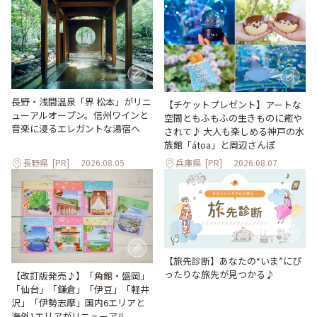
長野・浅間温泉「界 松本」がリニ
【チケットプレゼント】アートな
ューアルオープン。信州ワインと
空間ともふもふの生きものに癒や
音楽に浸るエレガントな湯宿へ
されて♪ 大人も楽しめる神戸の水
族館「átoa」と周辺さんぽ
長野県
[PR]
2026.08.05
兵庫県
[PR]
2026.08.07
【旅先診断】あなたの“いま”にぴ
ったりな旅先が見つかる♪
【改訂版発売♪】「角館・盛岡」
「仙台」「鎌倉」「伊豆」「軽井
沢」「伊勢志摩」国内6エリアと
海外1エリアがリニューアル