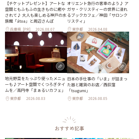
【チケットプレゼント】アートな
オリエント急行の客車のよう♪ ア
空間ともふもふの生きものに癒や
ガサ・クリスティーの世界に浸れ
されて♪ 大人も楽しめる神戸の水
るブックカフェ／神田「サロンク
族館「átoa」と周辺さんぽ
リスティ」
兵庫県
[PR]
2026.08.07
東京都
2026.04.08
地元野菜をたっぷり使ったメニュ
日本の手仕事の「いま」が詰まっ
ーも♪アート空間でくつろぎタイ
た器と雑貨のお店／西荻窪
ムを／高円寺「まぁるいカフェ」
「tsugumi」
東京都
2026.08.03
東京都
2026.08.05
おすすめ記事