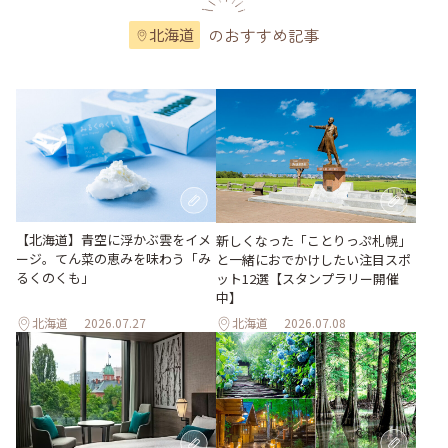
のおすすめ記事
北海道
【北海道】青空に浮かぶ雲をイメ
新しくなった「ことりっぷ札幌」
ージ。てん菜の恵みを味わう「み
と一緒におでかけしたい注目スポ
るくのくも」
ット12選【スタンプラリー開催
中】
北海道
2026.07.27
北海道
2026.07.08