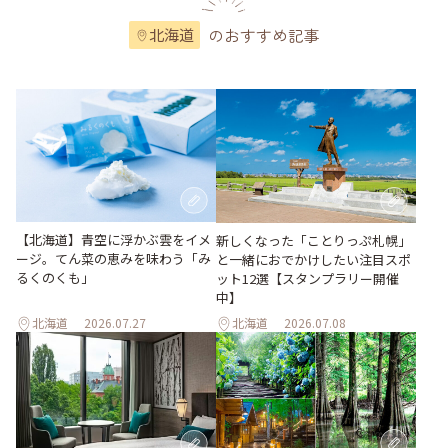
のおすすめ記事
北海道
【北海道】青空に浮かぶ雲をイメ
新しくなった「ことりっぷ札幌」
ージ。てん菜の恵みを味わう「み
と一緒におでかけしたい注目スポ
るくのくも」
ット12選【スタンプラリー開催
中】
北海道
2026.07.27
北海道
2026.07.08