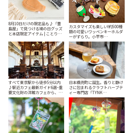
8月10日だけの限定品も♪「豊
カスタマイズも楽しい!約500種
島屋」で見つける鳩の日グッズ
類の可愛いワッペンキーホルダ
と本店限定アイテム | ことりっ
ーがずらり。小平市
ぷ
「Kimamaya T&K」 | ことりっ
ぷ
すべて東京駅から徒歩5分以内
日本橋兜町に誕生。香りと静け
♪駅近カフェ最新ガイド6選~重
さに包まれるクラフトハーブテ
要文化財の洋館カフェから、改
ィー専門店「TYNK
札すぐのレトロ喫茶まで~ | こと
Kabutocho」 | ことりっぷ
りっぷ