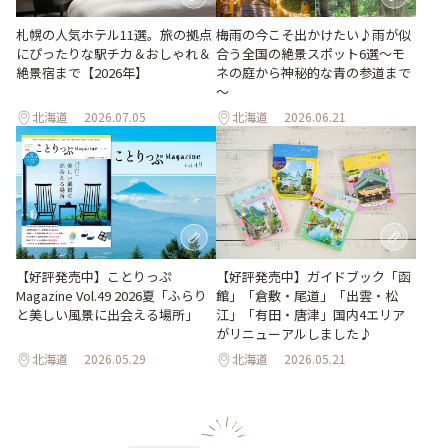
梅雨の今こそ出かけたい♪雨が似
札幌の人気ホテル11選。旅の拠点
合う全国の絶景スポット6選～モ
にぴったりな駅チカ＆おしゃれ＆
ネの庭から神秘的な青の参道まで
絶景宿まで【2026年】
～
北海道
2026.07.05
北海道
2026.06.21
【好評発売中】ガイドブック「函
【好評発売中】ことりっぷ
館」「倉敷・尾道」「出雲・松
Magazine Vol.49 2026夏「ふらり
江」「有田・唐津」国内4エリア
と美しい風景に出会える場所」
がリニューアルしました♪
北海道
2026.05.29
北海道
2026.05.21