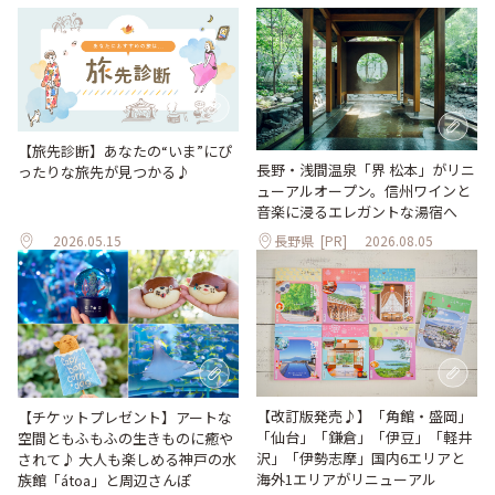
【旅先診断】あなたの“いま”にぴ
長野・浅間温泉「界 松本」がリニ
ったりな旅先が見つかる♪
ューアルオープン。信州ワインと
音楽に浸るエレガントな湯宿へ
2026.05.15
長野県
[PR]
2026.08.05
【改訂版発売♪】「角館・盛岡」
【チケットプレゼント】アートな
「仙台」「鎌倉」「伊豆」「軽井
空間ともふもふの生きものに癒や
沢」「伊勢志摩」国内6エリアと
されて♪ 大人も楽しめる神戸の水
海外1エリアがリニューアル
族館「átoa」と周辺さんぽ