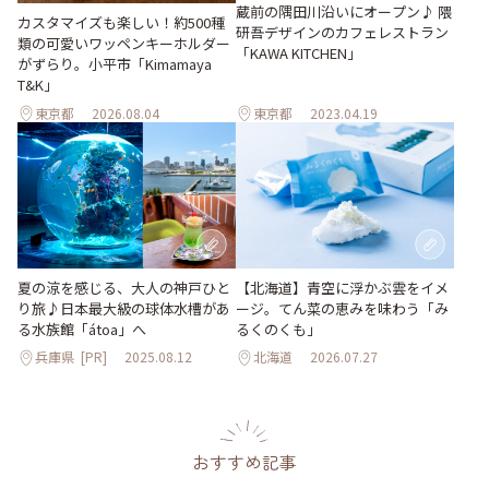
蔵前の隅田川沿いにオープン♪ 隈
カスタマイズも楽しい！約500種
研吾デザインのカフェレストラン
類の可愛いワッペンキーホルダー
「KAWA KITCHEN」
がずらり。小平市「Kimamaya
T&K」
東京都
2026.08.04
東京都
2023.04.19
夏の涼を感じる、大人の神戸ひと
【北海道】青空に浮かぶ雲をイメ
り旅♪日本最大級の球体水槽があ
ージ。てん菜の恵みを味わう「み
る水族館「átoa」へ
るくのくも」
兵庫県
[PR]
2025.08.12
北海道
2026.07.27
おすすめ記事