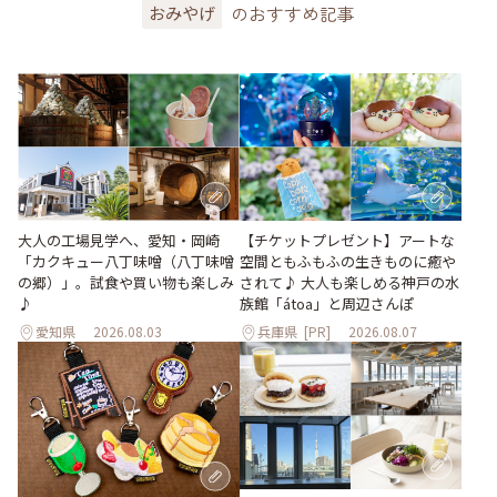
のおすすめ記事
おみやげ
大人の工場見学へ、愛知・岡崎
【チケットプレゼント】アートな
「カクキュー八丁味噌（八丁味噌
空間ともふもふの生きものに癒や
の郷）」。試食や買い物も楽しみ
されて♪ 大人も楽しめる神戸の水
♪
族館「átoa」と周辺さんぽ
愛知県
2026.08.03
兵庫県
[PR]
2026.08.07