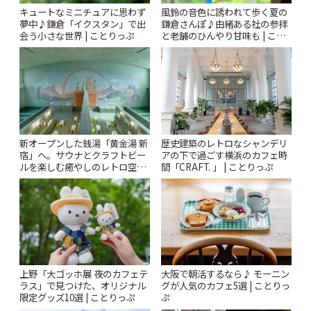
風鈴の音色に誘われて歩く夏の
キュートなミニチュアに思わず
鎌倉さんぽ♪由緒ある社の参拝
夢中♪鎌倉「イクスタン」で出
と老舗のひんやり甘味も | こと
会う小さな世界 | ことりっぷ
りっぷ
新オープンした銭湯「黄金湯 新
歴史建築のレトロなシャンデリ
宿」へ。サウナとクラフトビー
アの下で過ごす横浜のカフェ時
ルを楽しむ癒やしのレトロ空間
間「CRAFT. 」 | ことりっぷ
| ことりっぷ
上野「大ゴッホ展 夜のカフェテ
大阪で朝活するなら♪ モーニン
ラス」で見つけた、オリジナル
グが人気のカフェ5選 | ことりっ
限定グッズ10選 | ことりっぷ
ぷ