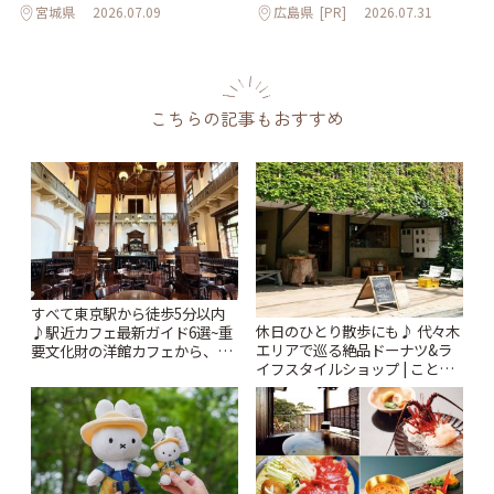
宮城県
2026.07.09
広島県
[PR]
2026.07.31
こちらの記事もおすすめ
すべて東京駅から徒歩5分以内
休日のひとり散歩にも♪ 代々木
♪駅近カフェ最新ガイド6選~重
エリアで巡る絶品ドーナツ&ラ
要文化財の洋館カフェから、改
イフスタイルショップ | ことり
札すぐのレトロ喫茶まで~ | こと
っぷ
りっぷ