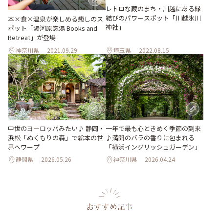
レトロな蔵のまち・川越にある縁
結びのパワースポット「川越氷川
本×食×温泉が楽しめる癒しのス
神社」
ポット「湯河原惣湯 Books and
Retreat」が登場
神奈川県
2021.09.29
埼玉県
2022.08.15
中世のヨーロッパみたい♪ 静岡・
一年で最も心ときめく季節の到来
浜松「ぬくもりの森」で絵本の世
♪満開のバラの香りに包まれる
界へワープ
「横浜イングリッシュガーデン」
静岡県
2026.05.26
神奈川県
2026.04.24
おすすめ記事