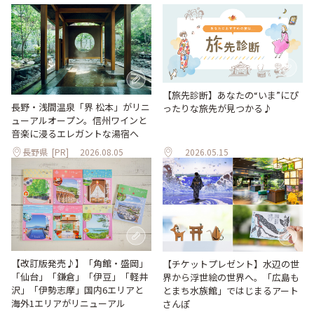
【旅先診断】あなたの“いま”にぴ
長野・浅間温泉「界 松本」がリニ
ったりな旅先が見つかる♪
ューアルオープン。信州ワインと
音楽に浸るエレガントな湯宿へ
長野県
[PR]
2026.08.05
2026.05.15
【改訂版発売♪】「角館・盛岡」
【チケットプレゼント】水辺の世
「仙台」「鎌倉」「伊豆」「軽井
界から浮世絵の世界へ。「広島も
沢」「伊勢志摩」国内6エリアと
とまち水族館」ではじまるアート
海外1エリアがリニューアル
さんぽ