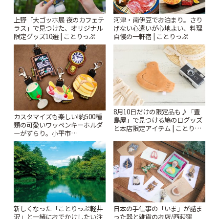
上野「大ゴッホ展 夜のカフェテ
河津・南伊豆でお泊まり。さり
ラス」で見つけた、オリジナル
げない心遣いが心地よい、料理
限定グッズ10選 | ことりっぷ
自慢の一軒宿 | ことりっぷ
8月10日だけの限定品も♪「豊
カスタマイズも楽しい!約500種
島屋」で見つける鳩の日グッズ
類の可愛いワッペンキーホルダ
と本店限定アイテム | ことりっ
ーがずらり。小平市
ぷ
「Kimamaya T&K」 | ことりっ
ぷ
新しくなった「ことりっぷ軽井
日本の手仕事の「いま」が詰ま
沢」と一緒におでかけしたい注
った器と雑貨のお店/西荻窪