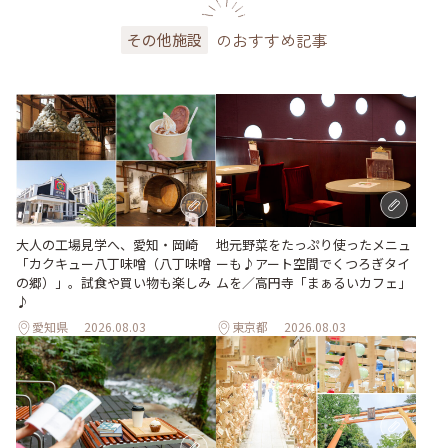
のおすすめ記事
その他施設
地元野菜をたっぷり使ったメニュ
大人の工場見学へ、愛知・岡崎
ーも♪アート空間でくつろぎタイ
「カクキュー八丁味噌（八丁味噌
ムを／高円寺「まぁるいカフェ」
の郷）」。試食や買い物も楽しみ
♪
愛知県
2026.08.03
東京都
2026.08.03