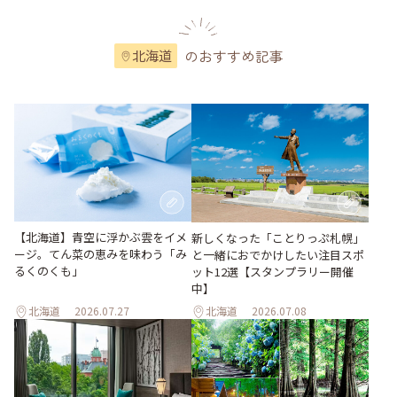
のおすすめ記事
北海道
【北海道】青空に浮かぶ雲をイメ
新しくなった「ことりっぷ札幌」
ージ。てん菜の恵みを味わう「み
と一緒におでかけしたい注目スポ
るくのくも」
ット12選【スタンプラリー開催
中】
北海道
2026.07.27
北海道
2026.07.08