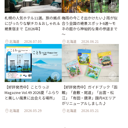
梅雨の今こそ出かけたい♪雨が似
札幌の人気ホテル11選。旅の拠点
合う全国の絶景スポット6選～モ
にぴったりな駅チカ＆おしゃれ＆
ネの庭から神秘的な青の参道まで
絶景宿まで【2026年】
～
北海道
2026.07.05
北海道
2026.06.21
【好評発売中】ガイドブック「函
【好評発売中】ことりっぷ
館」「倉敷・尾道」「出雲・松
Magazine Vol.49 2026夏「ふらり
江」「有田・唐津」国内4エリア
と美しい風景に出会える場所」
がリニューアルしました♪
北海道
2026.05.29
北海道
2026.05.21