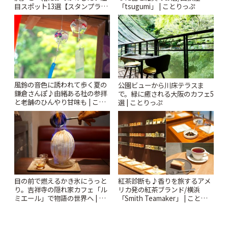
目スポット13選【スタンプラリ
「tsugumi」 | ことりっぷ
ー開催中】 | ことりっぷ
風鈴の音色に誘われて歩く夏の
公園ビューから川床テラスま
鎌倉さんぽ♪由緒ある社の参拝
で。緑に癒される大阪のカフェ5
と老舗のひんやり甘味も | こと
選 | ことりっぷ
りっぷ
紅茶診断も♪香りを旅するアメ
目の前で燃えるかき氷にうっと
リカ発の紅茶ブランド/横浜
り。吉祥寺の隠れ家カフェ「ル
「Smith Teamaker」 | ことりっ
ミエール」で物語の世界へ | こ
ぷ
とりっぷ