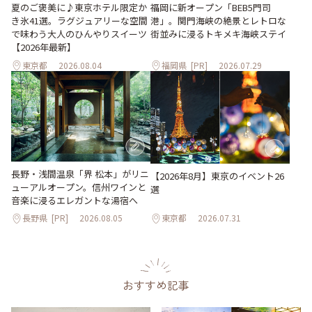
夏のご褒美に♪東京ホテル限定か
福岡に新オープン「BEB5門司
き氷41選。ラグジュアリーな空間
港」。関門海峡の絶景とレトロな
で味わう大人のひんやりスイーツ
街並みに浸るトキメキ海峡ステイ
【2026年最新】
東京都
2026.08.04
福岡県
[PR]
2026.07.29
長野・浅間温泉「界 松本」がリニ
【2026年8月】東京のイベント26
ューアルオープン。信州ワインと
選
音楽に浸るエレガントな湯宿へ
長野県
[PR]
2026.08.05
東京都
2026.07.31
おすすめ記事