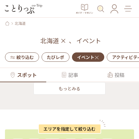
ガイド・マガジン
北海道
北海道
×
、
イベント
絞り込む
たびレポ
イベント
アクティビテ
スポット
記事
投稿
もっとみる
エリアを指定して絞り込む