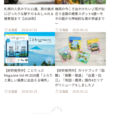
梅雨の今こそ出かけたい♪雨が似
札幌の人気ホテル11選。旅の拠点
合う全国の絶景スポット6選～モ
にぴったりな駅チカ＆おしゃれ＆
ネの庭から神秘的な青の参道まで
絶景宿まで【2026年】
～
北海道
2026.07.05
北海道
2026.06.21
【好評発売中】ガイドブック「函
【好評発売中】ことりっぷ
館」「倉敷・尾道」「出雲・松
Magazine Vol.49 2026夏「ふらり
江」「有田・唐津」国内4エリア
と美しい風景に出会える場所」
がリニューアルしました♪
北海道
2026.05.29
北海道
2026.05.21