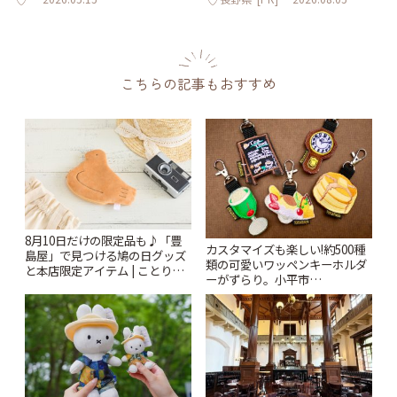
こちらの記事もおすすめ
8月10日だけの限定品も♪「豊
カスタマイズも楽しい!約500種
島屋」で見つける鳩の日グッズ
類の可愛いワッペンキーホルダ
と本店限定アイテム | ことりっ
ーがずらり。小平市
ぷ
「Kimamaya T&K」 | ことりっ
ぷ