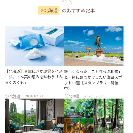
のおすすめ記事
北海道
【北海道】青空に浮かぶ雲をイメ
新しくなった「ことりっぷ札幌」
ージ。てん菜の恵みを味わう「み
と一緒におでかけしたい注目スポ
るくのくも」
ット12選【スタンプラリー開催
中】
北海道
2026.07.27
北海道
2026.07.08