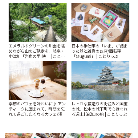
ー開催中】 | ことりっぷ
エメラルドグリーンの川面を眺
日本の手仕事の「いま」が詰ま
めながら山のご馳走を。岐阜・
った器と雑貨のお店/西荻窪
中津川「岩魚の里 峡」 | ことり
「tsugumi」 | ことりっぷ
っぷ
季節のパフェを味わいに♪ アン
レトロな蔵造りの街並みと国宝
ティークに囲まれて、時間を忘
の城。松本の城下町で心ほぐれ
れて過ごしたくなるカフェ/浅草
る週末1泊2日の旅 | ことりっぷ
「annorum cafe」 | ことりっぷ