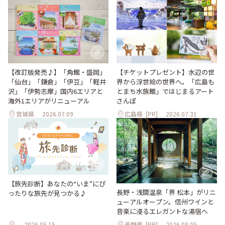
【改訂版発売♪】「角館・盛岡」
【チケットプレゼント】水辺の世
「仙台」「鎌倉」「伊豆」「軽井
界から浮世絵の世界へ。「広島も
沢」「伊勢志摩」国内6エリアと
とまち水族館」ではじまるアート
海外1エリアがリニューアル
さんぽ
宮城県
2026.07.09
広島県
[PR]
2026.07.31
【旅先診断】あなたの“いま”にぴ
長野・浅間温泉「界 松本」がリニ
ったりな旅先が見つかる♪
ューアルオープン。信州ワインと
音楽に浸るエレガントな湯宿へ
2026.05.15
長野県
[PR]
2026.08.05