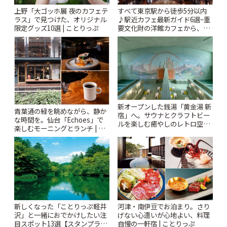
上野「大ゴッホ展 夜のカフェテ
すべて東京駅から徒歩5分以内
ラス」で見つけた、オリジナル
♪駅近カフェ最新ガイド6選~重
限定グッズ10選 | ことりっぷ
要文化財の洋館カフェから、改
札すぐのレトロ喫茶まで~ | こと
りっぷ
新オープンした銭湯「黄金湯 新
青葉通の緑を眺めながら、静か
宿」へ。サウナとクラフトビー
な時間を。仙台「Echoes」で
ルを楽しむ癒やしのレトロ空間
楽しむモーニングとランチ | こ
| ことりっぷ
とりっぷ
新しくなった「ことりっぷ軽井
河津・南伊豆でお泊まり。さり
沢」と一緒におでかけしたい注
げない心遣いが心地よい、料理
目スポット13選【スタンプラリ
自慢の一軒宿 | ことりっぷ