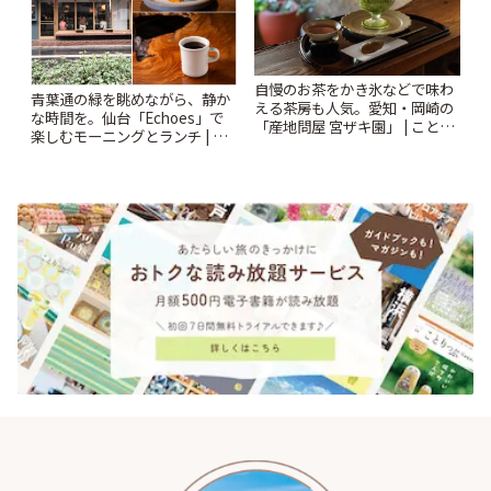
自慢のお茶をかき氷などで味わ
青葉通の緑を眺めながら、静か
える茶房も人気。愛知・岡崎の
な時間を。仙台「Echoes」で
「産地問屋 宮ザキ園」 | ことり
楽しむモーニングとランチ | こ
っぷ
とりっぷ