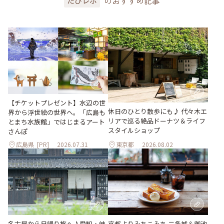
のおすすめ記事
たびレポ
【チケットプレゼント】水辺の世
休日のひとり散歩にも♪ 代々木エ
界から浮世絵の世界へ。「広島も
リアで巡る絶品ドーナツ＆ライフ
とまち水族館」ではじまるアート
スタイルショップ
さんぽ
広島県
[PR]
2026.07.31
東京都
2026.08.02
名古屋から日帰り旅へ♪愛知・岐
京都よりみちこみち 二条城＆御池