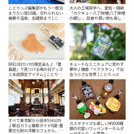
ことりっぷ編集部がもう一度泊
大人の工場見学へ、愛知・岡崎
まりたい宿10選。忘れられない
「カクキュー八丁味噌(八丁味噌
絶景や温泉、名建築まで | こと
の郷)」。試食や買い物も楽しみ
りっぷ
♪ | ことりっぷ
8月10日だけの限定品も♪「豊
キュートなミニチュアに思わず
島屋」で見つける鳩の日グッズ
夢中♪鎌倉「イクスタン」で出
と本店限定アイテム | ことりっ
会う小さな世界 | ことりっぷ
ぷ
すべて東京駅から徒歩5分以内
カスタマイズも楽しい!約500種
♪駅近カフェ最新ガイド6選~重
類の可愛いワッペンキーホルダ
要文化財の洋館カフェから、改
ーがずらり。小平市