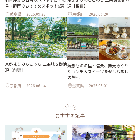
阜・静岡のおすすめスポット6選
通【後編】
岐阜県
2025.09.23
京都府
2026.06.20
京都よりみちこみち 二条城＆御池
焼きものの里・信楽、窯元めぐり
通【前編】
やランチ＆スイーツを楽しむ癒し
の旅へ
京都府
2026.06.14
滋賀県
2026.05.01
おすすめ記事