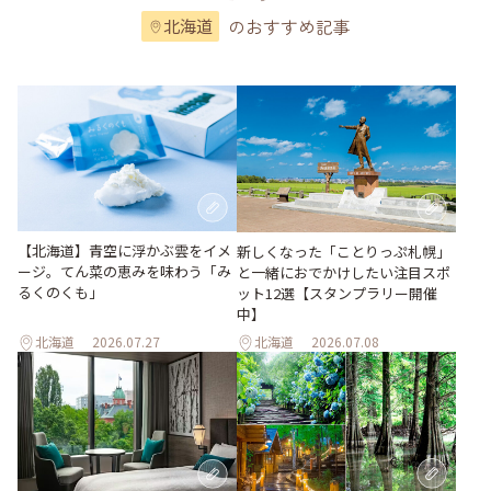
のおすすめ記事
北海道
【北海道】青空に浮かぶ雲をイメ
新しくなった「ことりっぷ札幌」
ージ。てん菜の恵みを味わう「み
と一緒におでかけしたい注目スポ
るくのくも」
ット12選【スタンプラリー開催
中】
北海道
2026.07.27
北海道
2026.07.08