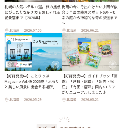
梅雨の今こそ出かけたい♪雨が似
札幌の人気ホテル11選。旅の拠点
合う全国の絶景スポット6選～モ
にぴったりな駅チカ＆おしゃれ＆
ネの庭から神秘的な青の参道まで
絶景宿まで【2026年】
～
北海道
2026.07.05
北海道
2026.06.21
【好評発売中】ガイドブック「函
【好評発売中】ことりっぷ
館」「倉敷・尾道」「出雲・松
Magazine Vol.49 2026夏「ふらり
江」「有田・唐津」国内4エリア
と美しい風景に出会える場所」
がリニューアルしました♪
北海道
2026.05.29
北海道
2026.05.21