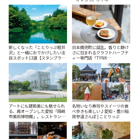
札すぐのレトロ喫茶まで~ | こと
「Kimamaya T&K」 | ことりっ
りっぷ
ぷ
新しくなった「ことりっぷ軽井
日本橋兜町に誕生。香りと静け
沢」と一緒におでかけしたい注
さに包まれるクラフトハーブテ
目スポット13選【スタンプラリ
ィー専門店「TYNK
ー開催中】 | ことりっぷ
Kabutocho」 | ことりっぷ
アートにも建築美にも魅せられ
名物いなり寿司やスイーツの食
る、再オープンした愛知「岡崎
べ歩きも楽しい♪愛知・豊川稲
市美術博物館」。レストランや
荷参道さんぽ | ことりっぷ
ショップも充実 | ことりっぷ