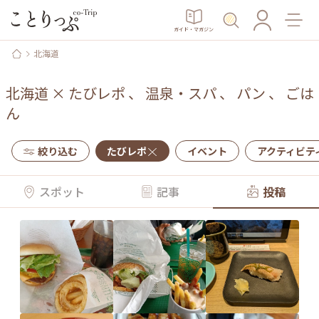
ガイド・マガジン
北海道
北海道
×
たびレポ
、
温泉・スパ
、
パン
、
ごは
ん
絞り込む
たびレポ
イベント
アクティビテ
スポット
記事
投稿