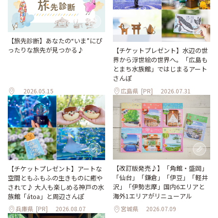
【旅先診断】あなたの“いま”にぴ
ったりな旅先が見つかる♪
【チケットプレゼント】水辺の世
界から浮世絵の世界へ。「広島も
とまち水族館」ではじまるアート
さんぽ
2026.05.15
広島県
[PR]
2026.07.31
【改訂版発売♪】「角館・盛岡」
【チケットプレゼント】アートな
「仙台」「鎌倉」「伊豆」「軽井
空間ともふもふの生きものに癒や
沢」「伊勢志摩」国内6エリアと
されて♪ 大人も楽しめる神戸の水
海外1エリアがリニューアル
族館「átoa」と周辺さんぽ
兵庫県
[PR]
2026.08.07
宮城県
2026.07.09