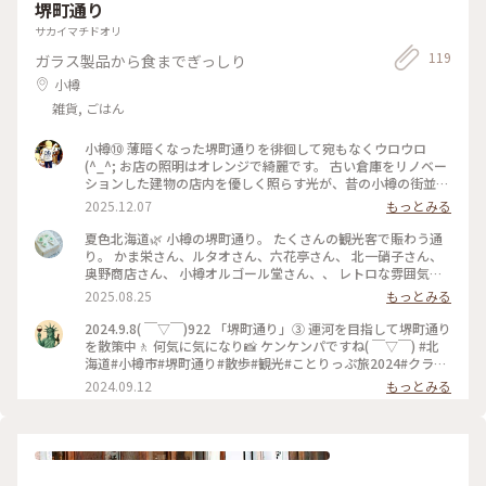
堺町通り
サカイマチドオリ
119
ガラス製品から食までぎっしり
小樽
雑貨, ごはん
小樽⑩ 薄暗くなった堺町通りを徘徊して宛もなくウロウロ
(^_^; お店の照明はオレンジで綺麗です。 古い倉庫をリノベー
ションした建物の店内を優しく照らす光が、昔の小樽の街並み
を観ているようでノスタルジックな雰囲気が素敵でした(^-^) #
2025.12.07
もっとみる
堺町通り #小樽 #秋の装い #ことりっぷ #ことりっぷと一緒
夏色北海道🌿 小樽の堺町通り。 たくさんの観光客で賑わう通
り。 かま栄さん、ルタオさん、六花亭さん、 北一硝子さん、
奥野商店さん、 小樽オルゴール堂さん、、 レトロな雰囲気を
味わいながら 外国の方の多さに 早々に退散。苦笑 #夏色北海
2025.08.25
もっとみる
道#小樽#堺町通#レトロ建築#外国の方で賑わう#早々に退散#
ゆるりｼﾆｱ#ゆるり北海道#ゆるり夏時間
2024.9.8( ￣▽￣)922 「堺町通り」③ 運河を目指して堺町通り
を散策中🚶 何気に気になり📸 ケンケンパですね( ￣▽￣) #北
海道#小樽市#堺町通り#散歩#観光#ことりっぷ旅2024#クラシ
カルな街#ケンケンパ
2024.09.12
もっとみる