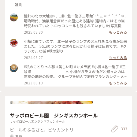
雑貨
憧れの北の大地𑁍𓏸 𓈒𓂃㊴ . 北一硝子三号館ﾟ･*:.｡.＊.:*･ﾟ.:*･ﾟ＊ .
明治時代、漁業用倉庫だった歴史ある建物. 建物内にはその当
時使われていた トロッコレールも残されていました(写真撮り
忘れてますが😅) . ガラス製品もフロアごとにテーマ別の多彩な
2025.08.30
もっとみる
ガラスがそろっていました(こちらも写真無し💦) . 入り口近く
の北一ホールが目に止まり 並んでる人も少なかったので入っ
小樽に来ています。 北一硝子のランプの火入れを見る事が出来
て見ました. 入り口でショーケースの商品を見て 先にお会計を
ました。 沢山のランプに次々と火が灯る様子は圧巻です。 #ク
してセルフサービスで席を探します. 入った瞬間からほとんど
ラシカルな街 #秋の彩り
真っ暗で見えなかったのですが、だんだんと目が慣れてきて
2024.09.27
もっとみる
周りの幻想的な景色にうっとりでした✨ 私はミルクティソフト
主人はコーヒーフロートに. . 石造り倉庫を活用した167個の石
#私のことりっぷ旅 #美しい町 #カメラ旅 #小樽 #北一硝子 #三
油ランプの明かりが照らす幻想的な空間. 奥の席に着くと石油
号館 ＊ 小樽がガラスの街だと知ったのは
ランプの匂いがほんのり暖かく漂っていました. 周りの席は満
高校の地理の授業。 グループを組んで旅行プランのレジュメ
席に近かったですが、暗いので 全然気になりません. いつまで
を 提出しなさいと課題が出たんです🧐why❓ 友達と旅行先に選
2023.08.13
もっとみる
も眺めていたい風景でした. . 5枚目の写真は北一硝子1番奥の喫
んだのが北海道で 2月だったので札幌雪祭りをメインに日程を
茶スペースで 吊ってある浮き球が可愛いかったので. 📷
組みました⛄️ 今思えば、移動距離とかちゃんと調べたのか😅
2025.7.16 #ゆるり夏時間 #アートな景色 #旅の思い出 #北海道
確かニセコも行って、小樽も行ってという なかなかの強行スケ
#大好きな場所 #憧れの北の大地 #小樽 #北一硝子三号館 #北一
ジュールを組んだ記憶😂 その時も『小樽でガラス細工のお土
ホール #幻想的な空間 #浮き球 #ミルクティーソフト #ランプ #
産を購入』と 当時から好きだった🥰 ＊ メ
石油ランプ #167個 #石造り倉庫
ルヘン交差点から堺町通りは観光客の波。 その賑わいの中に
サッポロビール園 ジンギスカンホール
身を置くだけで ワクワクが止まらない✨ 元はニシン漁の倉庫
の建物、漁に使うブイ（浮き玉）造りからガラス製品が盛んに
サッポロビールエンジンギスカンホール
なった事。 歴史あってこそ 今の賑わいがここにあるんですね
333
ビールのふるさと、ビヤカントリー
😌 ＊ お目当ての林檎🍎は迷う事なく 2色
❤️🤍イロチ買いです😍✨ 私の『ガラス林檎コレクション』が増
札幌