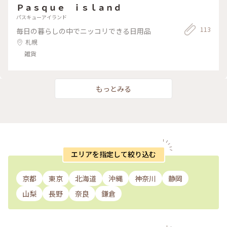
Ｐａｓｑｕｅ ｉｓｌａｎｄ
パスキューアイランド
113
毎日の暮らしの中でニッコリできる日用品
札幌
雑貨
もっとみる
エリアを指定して絞り込む
京都
東京
北海道
沖縄
神奈川
静岡
山梨
長野
奈良
鎌倉