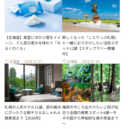
【北海道】青空に浮かぶ雲をイメ
新しくなった「ことりっぷ札幌」
ージ。てん菜の恵みを味わう「み
と一緒におでかけしたい注目スポ
るくのくも」
ット12選【スタンプラリー開催
中】
北海道
2026.07.27
北海道
2026.07.08
梅雨の今こそ出かけたい♪雨が似
札幌の人気ホテル11選。旅の拠点
合う全国の絶景スポット6選～モ
にぴったりな駅チカ＆おしゃれ＆
ネの庭から神秘的な青の参道まで
絶景宿まで【2026年】
～