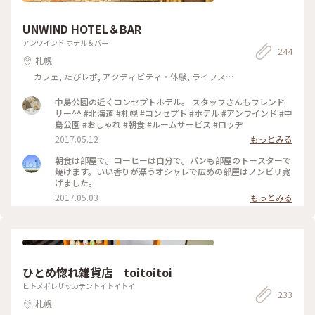
UNWIND HOTEL＆BAR
アンワインド ホテル＆バー
244
札幌
カフェ, たびレポ, アクティビティ・体験, ライフスタ
イル, ホテル・宿, お酒
中島公園の近くコンセプトホテル。 スタッフさんもフレンド
リー^^ #北海道 #札幌 #コンセプト #ホテル #アンワインド #中
島公園 #おしゃれ #朝食 #ルームサービス #ロッヂ
2017.05.12
もっとみる
朝食は部屋で。コーヒーは自分で。パンも部屋のトースターで
焼けます。いい香りが漂うオシャレで広めの部屋はノンビリ寛
げました。
2017.05.03
もっとみる
ひとめ惚れ雑貨店 toitoitoi
ヒトメボレザッカテントイトイトイ
233
札幌