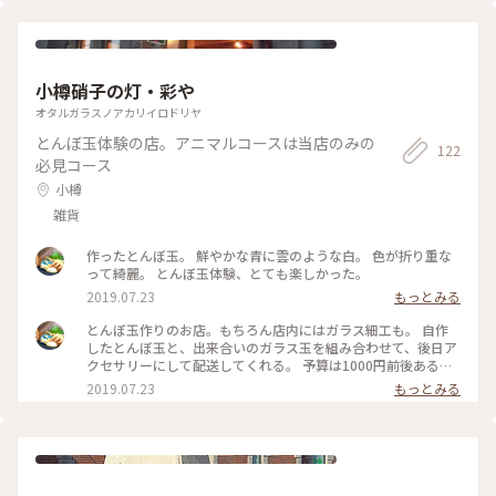
小樽硝子の灯・彩や
オタルガラスノアカリイロドリヤ
とんぼ玉体験の店。アニマルコースは当店のみの
122
必見コース
小樽
雑貨
作ったとんぼ玉。 鮮やかな青に雲のような白。 色が折り重な
って綺麗。 とんぼ玉体験、とても楽しかった。
2019.07.23
もっとみる
とんぼ玉作りのお店。もちろん店内にはガラス細工も。 自作
したとんぼ玉と、出来合いのガラス玉を組み合わせて、後日ア
クセサリーにして配送してくれる。 予算は1000円前後あると
安心 #体験 #旅 #ガラス #手作り
2019.07.23
もっとみる