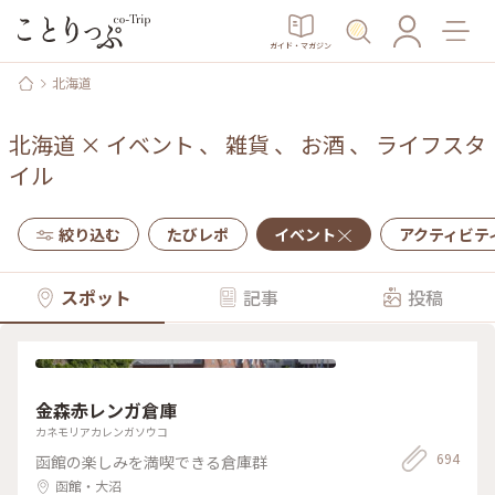
ガイド・マガジン
北海道
北海道
×
イベント
、
雑貨
、
お酒
、
ライフスタ
イル
絞り込む
たびレポ
イベント
アクティビテ
スポット
記事
投稿
金森赤レンガ倉庫
カネモリアカレンガソウコ
694
函館の楽しみを満喫できる倉庫群
函館・大沼