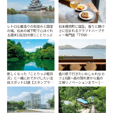
レトロな蔵造りの街並みと国宝
日本橋兜町に誕生。香りと静け
の城。松本の城下町で心ほぐれ
さに包まれるクラフトハーブテ
る週末1泊2日の旅 | ことりっぷ
ィー専門店「TYNK
Kabutocho」 | ことりっぷ
新しくなった「ことりっぷ軽井
香川県で行きたいおしゃれなカ
沢」と一緒におでかけしたい注
フェ6選〜森の隠れ家から島の
目スポット13選【スタンプラリ
工場リノベーションまで〜 | こ
ー開催中】 | ことりっぷ
とりっぷ