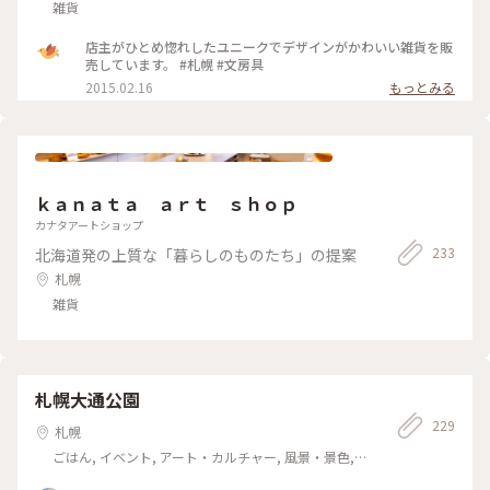
雑貨
店主がひとめ惚れしたユニークでデザインがかわいい雑貨を販
売しています。 #札幌 #文房具
2015.02.16
もっとみる
ｋａｎａｔａ ａｒｔ ｓｈｏｐ
カナタアートショップ
233
北海道発の上質な「暮らしのものたち」の提案
札幌
雑貨
札幌大通公園
229
札幌
ごはん, イベント, アート・カルチャー, 風景・景色,
名所・旧跡