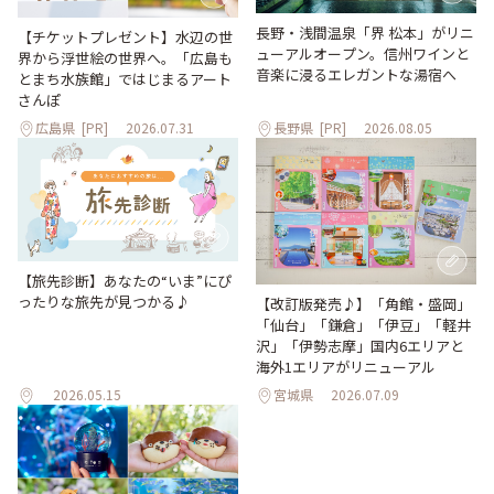
長野・浅間温泉「界 松本」がリニ
【チケットプレゼント】水辺の世
ューアルオープン。信州ワインと
界から浮世絵の世界へ。「広島も
音楽に浸るエレガントな湯宿へ
とまち水族館」ではじまるアート
さんぽ
広島県
[PR]
2026.07.31
長野県
[PR]
2026.08.05
【旅先診断】あなたの“いま”にぴ
ったりな旅先が見つかる♪
【改訂版発売♪】「角館・盛岡」
「仙台」「鎌倉」「伊豆」「軽井
沢」「伊勢志摩」国内6エリアと
海外1エリアがリニューアル
2026.05.15
宮城県
2026.07.09