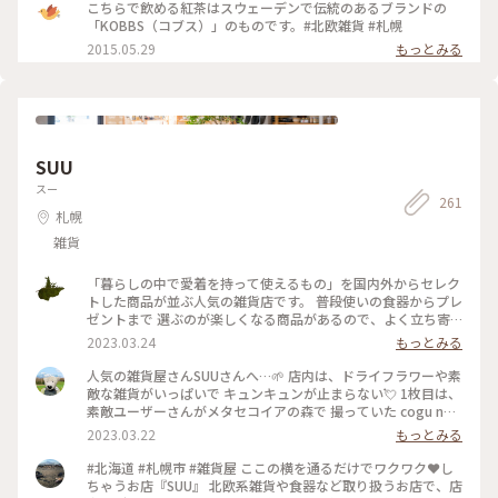
こちらで飲める紅茶はスウェーデンで伝統のあるブランドの
「KOBBS（コブス）」のものです。#北欧雑貨 #札幌
2015.05.29
もっとみる
SUU
スー
261
札幌
雑貨
「暮らしの中で愛着を持って使えるもの」を国内外からセレク
トした商品が並ぶ人気の雑貨店です。 普段使いの食器からプレ
ゼントまで 選ぶのが楽しくなる商品があるので、よく立ち寄
ります。 この日も素敵な出会いが！！ 素敵ユーザーさんの投
2023.03.24
もっとみる
稿で気になっていた 「cogu no mori 」のツリーに出会えまし
た🌲 ２種類ありましたが、また出会えますように・・と 1本の
人気の雑貨屋さんSUUさんへ…🌱 店内は、ドライフラワーや素
ツリーをお家のリビングに💓 こちらの大通西16丁目店は、大
敵な雑貨がいっぱいで キュンキュンが止まらない💘 1枚目は、
通公園からもちょっと外れていますが、札幌駅のステラプレイ
素敵ユーザーさんがメタセコイアの森で 撮っていた cogu no
ス店もあります。 #ことりっぷ北海道 #札幌 #雑貨 #円山散歩 #
moriのミニツリー🌲 1本ずつ木工職人さんが丁寧に1人で作ら
2023.03.22
もっとみる
楽しい時間 #私のことりっぷ旅 #Myことりっぷ #セレクトショ
れているツリーだそうです❣️ 細かい部分まで、丁寧に作られて
ップ #西18丁目界隈 #素敵な出会い #お友だちと再会 #プレゼ
いて…とっても美しい✨✨✨ 前回入荷した時も、お客さんが並
#北海道 #札幌市 #雑貨屋 ここの横を通るだけでワクワク❤️し
ント探し
んだそうで… 入荷しても 即 売り切れたそうですよ‼️ たまたま
ちゃうお店『SUU』 北欧系雑貨や食器など取り扱うお店で、店