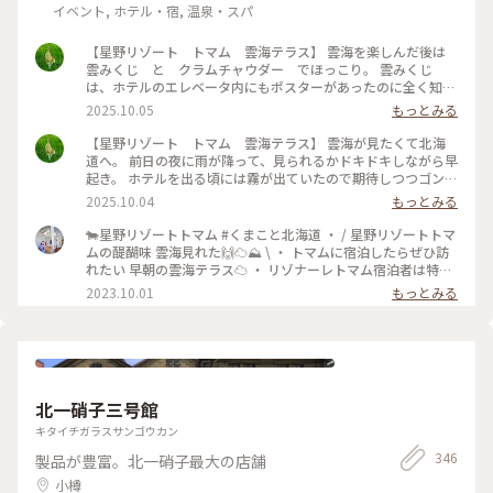
イベント, ホテル・宿, 温泉・スパ
【星野リゾート トマム 雲海テラス】 雲海を楽しんだ後は
雲みくじ と クラムチャウダー でほっこり。 雲みくじ
は、ホテルのエレベータ内にもポスターがあったのに全く知ら
なくて… 隣のテーブルのグループが盛り上がっていて知りまし
2025.10.05
もっとみる
た。 大吉、吉…ではなく、雲の名前が書かれてました しばら
く雲の形が気になりそう #ことりっぷ北海道 #秋の装い #絶
【星野リゾート トマム 雲海テラス】 雲海が見たくて北海
景 #星野リゾート #雲海 #おみくじ #雲
道へ。 前日の夜に雨が降って、見られるかドキドキしながら早
起き。 ホテルを出る頃には霧が出ていたので期待しつつゴンド
ラ乗り場に向かいます。 少しずつ明るくなっていく空。 雲が
2025.10.04
もっとみる
流れ込んでくる様子もはっきりと見ることが出来ました。 日
の出も太陽が隠れることなく拝むことが出来ましたー！！ #こ
🐄星野リゾートトマム #くまこと北海道 ・ / 星野リゾートトマ
とりっぷ北海道 #ことりっぷ #秋の装い #雲海 #星野リ
ムの醍醐味 雲海見れた🙌☁️⛰️ \ ・ トマムに宿泊したらぜひ訪
ゾート #日の出 #絶景
れたい 早朝の雲海テラス☁️ ・ リゾナーレトマム宿泊者は特典
で 直通バス&ファストパスがついてくるのですが 始発バスま
2023.10.01
もっとみる
さかの4:30発🤣 ・ 3:00起きで4:00頃ロビーにいくと もう行列
ができててびっくり😲 4:30前に出た１便に乗れて 先頭集団で
雲海を堪能してきました🤩 ・ ・ #北海道 #札幌 #北海道旅 #北
海道旅行 #北海道観光 #トマム旅行 #トマム観光 #トマム旅 #ト
マム #星野リゾート #星野リゾートトマム #トマム星野リゾー
ト #リゾナーレトマム #雲海 #カメラ旅 #私のことりっぷ旅 #こ
北一硝子三号館
とりっぷ15周年
キタイチガラスサンゴウカン
346
製品が豊富。北一硝子最大の店舗
小樽