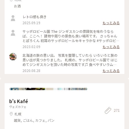
えました✨
お酒
レトロ感も良き
2025.09.19
もっとみる
サッポロビール園 The ジンギスカンの雰囲気を味わうなら
ば、ここへ！ 建物や周りの景色も良い場所です。 さっちゃん
とぽろくん 初耳のサッポロビール🍻キャラかな #サッポロビー
ル園 #ジンギスカン #札幌
2023.02.09
もっとみる
北海道の旅の思い出。 写真を整理していたら いろいろと旅の
思い出が見つかりました。 札幌の、サッポロビール園で はじ
めてジンギスカンを頂いた時の写真です♫ 食べやすいラム
肉、 そしてビールも美味しかったです♡ またいつの日か食べ
2020.08.28
もっとみる
に行きたいなぁ(*´-`)✨ #北海道 #札幌 #サッポロビール園 #ジ
ンギスカン #わたしの旅 #旅行 #旅 #旅の思い出 #ビール
b’s Kafé
ヴェズカフェ
271
札幌
雑貨, ごはん, カフェ, パン