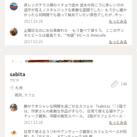
赤レンガテラス横のイチョウ並木 並木の向こうに赤レンガの
道庁が見えノスタルジックな素敵な空間でした✨ もう少し暖か
かったら何時間でも座って眺めていたい景色でしたが...やっぱ
り初冬の札幌は寒かったです😄 #札幌 #赤レンガテラス #紅葉
2017.10.28
もっとみる
#景色
土曜日なのにお仕事疲れた… もう食べて帰ろう。 ここのザン
ギとビールは最高です。 “布袋” #ビール #miicafe
2017.02.25
もっとみる
sabita
サビタ
146
札幌
雑貨, カフェ
静かでオシャレな時間を過ごせるカフェ☕️ 『sabita』♡ 1階で
は、作家さんの素敵な作品がずらり。 日常で使える器やアン
ティーク雑貨、洋服の販売スペース。 2階がカフェスペースに
なっています☕️ 本日のケーキセット。 紅茶のシフォンケーキ
2017.12.28
もっとみる
とペパーミントティーをいただきました♡ #ことりっぷ札幌#
カフェ#sabita
日常で使えるうつわやアンティーク雑貨とカフェスペースが同
居した「サビタ」。 #アンティーク #札幌