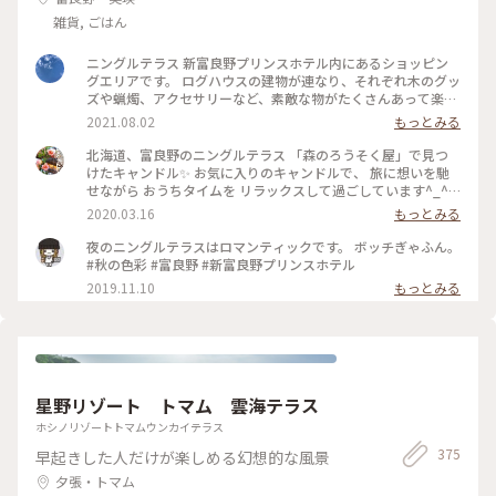
ぼうか凄く悩ましかったです、、🥹 旅の思い出に出会えた素敵
雑貨, ごはん
な場所でした🧸 📷2025.08.07 #一人旅#夏旅#ゆるり夏時間#北
海道#函館市#函館#函館駅#ベイエリア#金森赤レンガ倉庫#赤
ニングルテラス 新富良野プリンスホテル内にあるショッピン
レンガ倉庫#函館煉瓦工場#金森赤レンガ倉庫店#赤瓦#コース
グエリアです。 ログハウスの建物が連なり、それぞれ木のグッ
ター#アロマ#アロマグッズ#香り#旅の思い出#ハンドメイドア
ズや蝋燭、アクセサリーなど、素敵な物がたくさんあって楽し
クセサリー#アクセサリー#ハンドメイド#ガラス製品#食器#函
いです♪ #ニングルテラス #新富良野プリンスホテル #富良野
館限定#お土産#ことりっぷ函館#ひとり旅日記🕊️
2021.08.02
もっとみる
#北海道
北海道、富良野のニングルテラス 「森のろうそく屋」で見つ
けたキャンドル✨ お気に入りのキャンドルで、 旅に想いを馳
せながら おうちタイムを リラックスして過ごしています^_^ #
北海道 #富良野 #ニングルテラス #森のろうそく屋 #キャンド
2020.03.16
もっとみる
ル #メルヘン #旅の思い出 #憧れの地
夜のニングルテラスはロマンティックです。 ボッチぎゃふん。
#秋の色彩 #富良野 #新富良野プリンスホテル
2019.11.10
もっとみる
星野リゾート トマム 雲海テラス
ホシノリゾートトマムウンカイテラス
375
早起きした人だけが楽しめる幻想的な風景
夕張・トマム