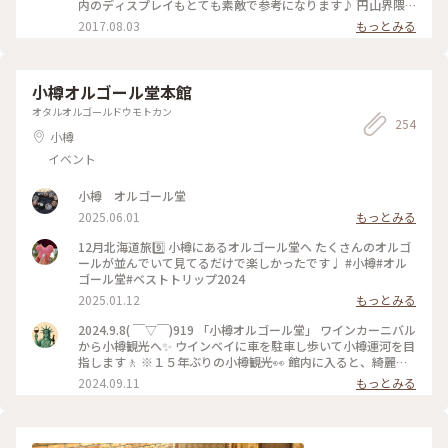
あったのは、奇跡かもと…🫢✨✨ かなり人気のツリーなので 私
内のディスプレイもとても素敵で参考になります♪ 円山界隈
も買おうかと かなり迷いましたが… なんせ家には、くまたん
は、やっぱり洒落てるお店が多い♪ じゃ、したっけぇ〜(*˙꒳
2017.08.03
もっとみる
がたくさん居るので 帰るまでに悩んで それでも欲しかったら
˙*)‧⁺✧︎*
買おうと 思ってましたが… 結局行けませんでした💦 今になっ
て…買っておけば良かった😥💦と後悔してます😭💦 とにかく
ときめく物がいっぱいでした✩.*˚ 札幌へ行かれた際には、是非
小樽オルゴール堂本館
おすすめしますよ❣️ 2023.3.3 #私のことりっぷ旅 #Myことりっ
オタルオルゴールドウモトカン
ぷ #花だより #北海道 #札幌 #楽しい時間 #雑貨 #ワクワクドキ
254
ドキ #SUU #久しぶりの再会 #ありがとうございます #円山散
小樽
策 #人気の雑貨屋さん #kogunomori #ミニツリー #ドライフ
イベント
ラワー
小樽 オルゴール堂
2025.06.01
もっとみる
12月北海道旅9️⃣ 小樽にあるオルゴール堂へ たくさんのオルゴ
ールが並んでいて見てるだけで楽しかったです♩ #小樽#オル
ゴール堂#ベストトリップ2024
2025.01.12
もっとみる
2024.9.8( ￣▽￣)919 「小樽オルゴール堂」 ワインカーニバル
から小樽観光へ✨ ウインベイに車を駐車し歩いて小樽運河を目
指します🚶 ※１５年ぶりの小樽観光👀 館内に入ると、綺麗な
オルゴールと音色が広がり、クラシカルな建物が良い雰囲気を
2024.09.11
もっとみる
出してます☺️ #北海道#小樽市#観光#散歩#小樽オルゴール堂#
ことりっぷ旅2024#クラシカルな街