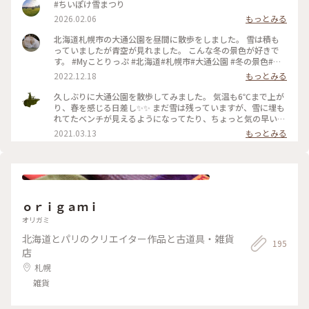
#ちいぽけ雪まつり
2026.02.06
もっとみる
北海道札幌市の大通公園を昼間に散歩をしました。 雪は積も
っていましたが青空が見れました。 こんな冬の景色が好きで
す。 #Myことりっぷ #北海道#札幌市#大通公園 #冬の景色#ク
リスマスツリー #2022年
2022.12.18
もっとみる
久しぶりに大通公園を散歩してみました。 気温も6℃まで上が
り、春を感じる日差し✨✨ まだ雪は残っていますが、雪に埋も
れてたベンチが見えるようになってたり、ちょっと気の早いタ
ンポポが咲いてたり、ライラックも小さな芽を出していました
2021.03.13
もっとみる
🌱 だんだん春は近づいています😊 2021.3.13撮影 #ことりっぷ
北海道 #春ふわり #札幌 #ほっとひと息 #春の足音 #大通公園 #
雪解け
ｏｒｉｇａｍｉ
オリガミ
北海道とパリのクリエイター作品と古道具・雑貨
195
店
札幌
雑貨