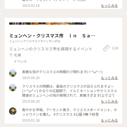
2015.02.16
もっとみる
ミュンヘン・クリスマス市 ｉｎ Ｓａｐ
ｐｏｒｏ
ミュンヘンクリスマスイチインサッポロ
124
ミュンヘンのクリスマス市を再現するイベント
札幌
イベント
素敵な街がクリスマスの時期だけ現れます(〃^ω^〃)
2019.06.20
もっとみる
クリスマスの時期は、最高のクリスマスが迎えられますよ～
(〃^ω^〃) かなりの広範囲で、イルミネーションやクリスマス
関連のミュンヘンの街が再現されて、素敵すぎます(≧∇≦*)
2019.06.20
もっとみる
賑やかな市場。アーモンド菓子、クリスマスオーナメント、ホ
ットワインを購入。 #クリスマス #公園 #舞う粉雪
2018.01.26
もっとみる