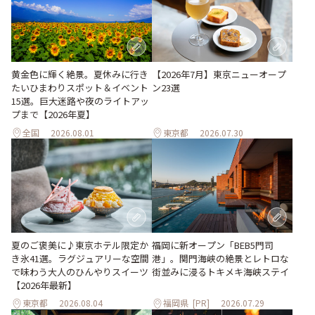
黄金色に輝く絶景。夏休みに行き
【2026年7月】東京ニューオープ
たいひまわりスポット＆イベント
ン23選
15選。巨大迷路や夜のライトアッ
プまで【2026年夏】
全国
2026.08.01
東京都
2026.07.30
夏のご褒美に♪東京ホテル限定か
福岡に新オープン「BEB5門司
き氷41選。ラグジュアリーな空間
港」。関門海峡の絶景とレトロな
で味わう大人のひんやりスイーツ
街並みに浸るトキメキ海峡ステイ
【2026年最新】
東京都
2026.08.04
福岡県
[PR]
2026.07.29