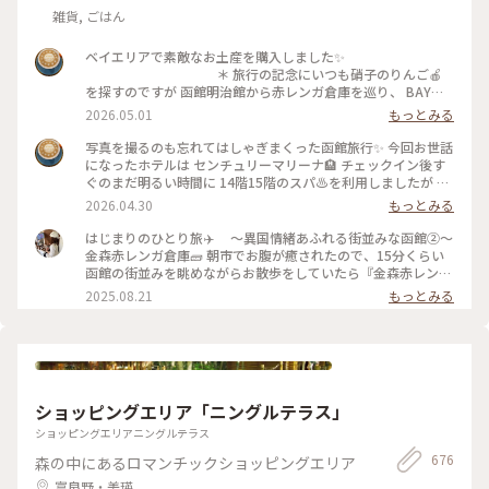
雑貨, ごはん
ベイエリアで素敵なお土産を購入しました✨
＊ 旅行の記念にいつも硝子のりんご🍎
を探すのですが 函館明治館から赤レンガ倉庫を巡り、 BAYは
こだて内、瑠璃工房さんで すり硝子とレースのりんごオブジ
2026.05.01
もっとみる
ェに出会いました✨ お隣りのフクロウ🦉さんは 先日、小岩井
農場で出会いましたが、函館にも居ました😁
写真を撮るのも忘れてはしゃぎまくった函館旅行✨ 今回お世話
＊ そして、赤レンガ倉庫柄のポーチも🎵
になったホテルは センチュリーマリーナ🏨 チェックイン後す
初日に気になって見てたのですが購入には至らず… 次の日にな
ぐのまだ明るい時間に 14階15階のスパ♨️を利用しましたが 眺
り、やっぱり欲しい✨と 再びベイエリアへ🤪 買わなかったら
めがサイコーでした🤗 15階の開放感溢れる露天風呂に、14階
2026.04.30
もっとみる
きっと後悔してた💦 そのくらいお気に入りになりました✨
のあつ湯は まだ肌寒い函館の春を歩いた体をしっかりほぐし
＊ 写真たてに入れてあるのは センチュリ
て😌 海や函館山を眺めながらの♨️至福✨ 夜は館内のジンギス
はじまりのひとり旅✈️ 〜異国情緒あふれる街並みな函館②〜
ーマリーナのお土産屋さんで購入したポストカードです。 お部
カン料理のお店を利用しました。 個室で楽しめるのでお酒🍻
金森赤レンガ倉庫🧱 朝市でお腹が癒されたので、15分くらい
屋の一角が函館になりました✨ ＊ #ちいさ
も進みます⤴︎⤴︎ チェックイン前に金森赤レンガ倉庫のビアホ
函館の街並みを眺めながらお散歩をしていたら『金森赤レンガ
な列車旅
ールで すでに2杯飲んでいましたが🤣 そして、噂に名高いセン
倉庫』に到着🗽 港に並ぶ赤レンガの倉庫は明治時代に建造さ
2025.08.21
もっとみる
チュリーマリーナの朝食✨ 端から端まで見れないほどのものす
れ、歴史を感じさせられる外観と「函館ヒストリープラザ」
ごい種類の多さ！ 朝から海鮮丼の贅沢バイキングに感服です
「金森洋物館」「BAYはこだて」の３つのエリアにそれぞれの
🙏 テーブルに海鮮丼酢飯用のお酢が常備されてるのも嬉しい
異なる魅力が詰まっており、お天気に恵まれなくても楽しめる
🥹 なのにセンチュリーマリーナの写真が無いのです😂 説得力
施設でした☺️ ＊函館煉瓦工場 ◦赤瓦コースター ◦アロマ
に欠けますが、本当にオススメのホテルです❗️
グッズ ◦ハンドメイドアクセサリー ◦ガラス製品 etc...
＊ そして、函館と言えば‼️の 函館山か
アロマの香りがすごく良くて、、🥹アロマの瓶に赤瓦でできた
ショッピングエリア「ニングルテラス」
らの100万ドルの夜景🌃✨ これがなんと…食事の予約を19時に
スティックも可愛くて、インテリアとして置いておけるのと、
してたので 日が暮れる前に函館山を下山という悲しい結果に
挿すだけでお気に入りの香りが楽しめるところが素敵でした🪴
ショッピングエリアニングルテラス
😭 食事の後また行こうか？とも考えたのですが… お酒がすす
香りは旅の思い出としてお土産にするのも良いなと思い、お気
676
森の中にあるロマンチックショッピングエリア
み過ぎて外出出来ませんでした🤪 ＊ #
に入りの香りをひとつ購入しました☺️ ハンドメイドのアクセ
ちいさな列車旅
サリーも、色や形ひとつひとつに違う味が出ていて、どれを選
富良野・美瑛