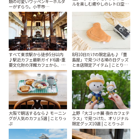
類の可愛いワッペンキーホルダ
ルを楽しむ癒やしのレトロ空間
ーがずらり。小平市
| ことりっぷ
「Kimamaya T&K」 | ことりっ
ぷ
すべて東京駅から徒歩5分以内
8月10日だけの限定品も♪「豊
♪駅近カフェ最新ガイド6選~重
島屋」で見つける鳩の日グッズ
要文化財の洋館カフェから、改
と本店限定アイテム | ことりっ
札すぐのレトロ喫茶まで~ | こと
ぷ
りっぷ
大阪で朝活するなら♪ モーニン
上野「大ゴッホ展 夜のカフェテ
グが人気のカフェ5選 | ことりっ
ラス」で見つけた、オリジナル
ぷ
限定グッズ10選 | ことりっぷ