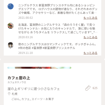
ニングルテラス 新富良野プリンスホテル内にあるショッピン
グエリアです。 ログハウスの建物が連なり、それぞれ木のグッ
ズや蝋燭、アクセサリーなど、素敵な物がたくさんあって楽し
いです♪ #ニングルテラス #新富良野プリンスホテル #富良野
2021.08.02
もっとみる
#北海道
北海道、富良野のニングルテラス 「森のろうそく屋」で見つ
けたキャンドル✨ お気に入りのキャンドルで、 旅に想いを馳
せながら おうちタイムを リラックスして過ごしています^_^ #
北海道 #富良野 #ニングルテラス #森のろうそく屋 #キャンド
2020.03.16
もっとみる
ル #メルヘン #旅の思い出 #憧れの地
夜のニングルテラスはロマンティックです。 ボッチぎゃふん。
#秋の色彩 #富良野 #新富良野プリンスホテル
2019.11.10
もっとみる
カフェ崖の上
カフェガケノウエ
625
崖の上ギリギリに建つ小さなカフェ
札幌
ごはん, カフェ, スイーツ・お菓子