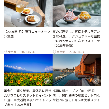
【2026年7月】東京ニューオープ
夏のご褒美に♪東京ホテル限定か
ン23選
き氷41選。ラグジュアリーな空間
で味わう大人のひんやりスイーツ
【2026年最新】
東京都
2026.07.30
東京都
2026.08.04
黄金色に輝く絶景。夏休みに行き
福岡に新オープン「BEB5門司
たいひまわりスポット＆イベント
港」。関門海峡の絶景とレトロな
15選。巨大迷路や夜のライトアッ
街並みに浸るトキメキ海峡ステイ
プまで【2026年夏】