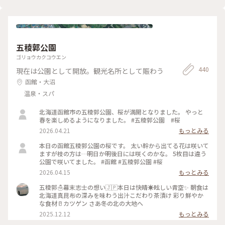
五稜郭公園
ゴリョウカクコウエン
440
現在は公園として開放。観光名所として賑わう
函館・大沼
温泉・スパ
北海道函館市の五稜郭公園、桜が満開となりました。 やっと
春を楽しめるようになりました。 #五稜郭公園 #桜
2026.04.21
もっとみる
本日の函館五稜郭公園の桜です。 太い幹から出てる花は咲いて
ますが枝の方は…明日か明後日には咲くのかな。 5枚目は違う
公園で咲いてました。 #函館 #五稜郭公園 #桜
2026.04.15
もっとみる
五稜郭☃️幕末志士の想い🇯🇵本日は快晴☀眩しい青空✨️ 朝食は
北海道真昆布の深みを味わう出汁こだわり茶漬け 彩り鮮やか
な食材🥛カツゲン さあ冬の北の大地へ
2025.12.12
もっとみる