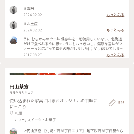
＃雲丹
2024.02.02
もっとみる
＃お土産
2024.02.02
もっとみる
うに むらかみのウニ丼 保存料を一切使用していない、北海道
だけで食べれるうに様✨ . うにもおっきいし、濃厚な旨味がフ
ァーーっと広がって幸せの味がしました( ；∀；)泣いてしまい
上司に爆笑された笑 北海道いけたらまた絶対食す！！ #北海道
2017.08.27
もっとみる
#札幌駅 #札幌 #うに
円山茶寮
マルヤマサリョウ
使い込まれた家具に囲まれオリジナルの甘味に
526
にっこり
札幌
カフェ, スイーツ・お菓子
📍円山茶寮 【札幌・西28丁目エリア】 地下鉄西28丁目駅から