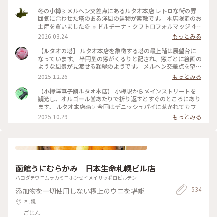
冬の小樽❄️ メルヘン交差点にあるルタオ本店 レトロな街の雰
囲気に合わせた塔のある洋風の建物が素敵です。 本店限定のお
土産を買いました🍪 🔹ドルチーナ・クワトロフォルマッジ 4種
のチーズとはちみつを練り込んだ生地に つぶつぶチーズを閉
2026.03.24
もっとみる
じ込めたザクザク食感のクッキー 🔹ルボンフィナンシェ コク
のあるバターの風味にバニラの香り、焼き立てならではのサク
【ルタオの塔】 ルタオ本店を象徴する塔の最上階は展望台に
ッとした食感がとっても美味しい 2024年秋にオープンした運
なっています。 半円型の窓がくるりと配され、窓ごとに絵画の
河プラザ店（4枚目） ルタオ初のバーやカフェも併設されてい
ような風景が見渡せる額縁のようです。 メルヘン交差点を望む
ます。 次はこちらの店舗へも行ってみたいと思います💓
窓からはノスタルジックな光景、小樽の山なみ、そして海。一
2025.12.26
もっとみる
2025.1.27撮影 #ことりっぷ北海道 #小樽 #レトロな街 #冬の北
周でいろんな小樽の風景を楽しむ贅沢。 私のお気に入りは、
海道 #雪の散策路 #限定スイーツ #おみやげ図鑑 #ルタオ #おや
海が見える窓。 小樽の青い海と青い空が思い出になりまし
【小樽洋菓子舗ルタオ本店】 小樽駅からメインストリートを
つ時間
た。 展望台への螺旋階段も素敵。壁を飾るのは、ルタオの歴
観光し、オルゴール堂あたりで折り返すとすぐのところにあり
史を物語るフォトやイラストでした。 誰でも自由に立ち寄れ
ます。 ルタオ本店🍰✨ 今回はデニッシュパイに惹かれてカフ
る、というのもうれしいですね♪ 1Fには見たこと聞いたこと
ェ利用☕️ 冷めてもパリパリなデニッシュパイ、アップルパイは
2025.10.29
もっとみる
食べたことのあるルタオスイーツが並ぶショップ。 2Fには、
思ったよりあっさりとしていて重くなく軽々食べられます🍎🍏
ここでしか食べられないスイーツも！ オタルといえばルタオ
イートイン限定の生フロマージュデニッシュはクリームを沢山
♡だもね #ことりっぷと一緒 #ことりっぷ小樽
使っていますがこちらも食べやすかったです！ さらにセット
ドリンクもコーヒーだけでなく美瑛の牛乳やショコラミルク、
夕張メロンソーダと北海道らしくて素敵🥤 店内はこじんまり
していますが結構席数があり、柱にはフォトスポットもありま
函館うにむらかみ 日本生命札幌ビル店
した。 １つからテイクアウトも可能なので食べ歩きに良さそ
う。 #北海道グルメ #小樽グルメ #小樽カフェ #小樽といった
ハコダテウニムラカミニホンセイメイサッポロビルテン
らルタオ #デニッシュパイ #フロマージュ #アップルパイ #夕
534
添加物を一切使用しない極上のウニを堪能
張メロンソーダ #人気店 #パイ
札幌
ごはん