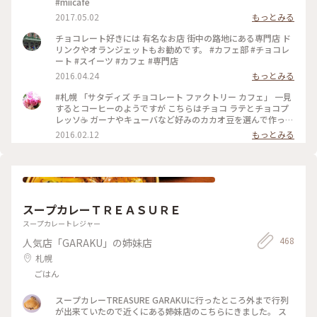
#miicafe
2017.05.02
もっとみる
チョコレート好きには 有名なお店 街中の路地にある専門店 ド
リンクやオランジェットもお勧めです。 #カフェ部 #チョコレ
ート #スイーツ #カフェ #専門店
2016.04.24
もっとみる
#札幌 「サタディズ チョコレート ファクトリー カフェ」 一見
するとコーヒーのようですが こちらはチョコ ラテとチョコプ
レッソ☕️ ガーナやキューバなど好みのカカオ豆を選んで作って
もらえる濃厚なチョコドリンク❤️ カカオってすごい！ 一口飲
2016.02.12
もっとみる
むごとに元気になる‼︎ バレンタインにもおすすめのチョコレー
ト専門店の素敵なカフェ♪ #チョコレート
スープカレーＴＲＥＡＳＵＲＥ
スープカレートレジャー
468
人気店「GARAKU」の姉妹店
札幌
ごはん
スープカレーTREASURE GARAKUに行ったところ外まで行列
が出来ていたので近くにある姉妹店のこちらにきました。 ス