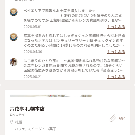
ベイエリアで素敵なお土産を購入しました✨
＊ 旅行の記念にいつも硝子のりんご🍎
を探すのですが 函館明治館から赤レンガ倉庫を巡り、 BAYは
こだて内、瑠璃工房さんで すり硝子とレースのりんごオブジ
2026.05.01
もっとみる
ェに出会いました✨ お隣りのフクロウ🦉さんは 先日、小岩井
農場で出会いましたが、函館にも居ました😁
写真を撮るのも忘れてはしゃぎまくった函館旅行✨ 今回お世話
＊ そして、赤レンガ倉庫柄のポーチも🎵
になったホテルは センチュリーマリーナ🏨 チェックイン後す
初日に気になって見てたのですが購入には至らず… 次の日にな
ぐのまだ明るい時間に 14階15階のスパ♨️を利用しましたが 眺
り、やっぱり欲しい✨と 再びベイエリアへ🤪 買わなかったら
めがサイコーでした🤗 15階の開放感溢れる露天風呂に、14階
2026.04.30
もっとみる
きっと後悔してた💦 そのくらいお気に入りになりました✨
のあつ湯は まだ肌寒い函館の春を歩いた体をしっかりほぐし
＊ 写真たてに入れてあるのは センチュリ
て😌 海や函館山を眺めながらの♨️至福✨ 夜は館内のジンギス
はじまりのひとり旅✈️ 〜異国情緒あふれる街並みな函館②〜
ーマリーナのお土産屋さんで購入したポストカードです。 お部
カン料理のお店を利用しました。 個室で楽しめるのでお酒🍻
金森赤レンガ倉庫🧱 朝市でお腹が癒されたので、15分くらい
屋の一角が函館になりました✨ ＊ #ちいさ
も進みます⤴︎⤴︎ チェックイン前に金森赤レンガ倉庫のビアホ
函館の街並みを眺めながらお散歩をしていたら『金森赤レンガ
な列車旅
ールで すでに2杯飲んでいましたが🤣 そして、噂に名高いセン
倉庫』に到着🗽 港に並ぶ赤レンガの倉庫は明治時代に建造さ
2025.08.21
もっとみる
チュリーマリーナの朝食✨ 端から端まで見れないほどのものす
れ、歴史を感じさせられる外観と「函館ヒストリープラザ」
ごい種類の多さ！ 朝から海鮮丼の贅沢バイキングに感服です
「金森洋物館」「BAYはこだて」の３つのエリアにそれぞれの
🙏 テーブルに海鮮丼酢飯用のお酢が常備されてるのも嬉しい
異なる魅力が詰まっており、お天気に恵まれなくても楽しめる
🥹 なのにセンチュリーマリーナの写真が無いのです😂 説得力
施設でした☺️ ＊函館煉瓦工場 ◦赤瓦コースター ◦アロマ
に欠けますが、本当にオススメのホテルです❗️
グッズ ◦ハンドメイドアクセサリー ◦ガラス製品 etc...
＊ そして、函館と言えば‼️の 函館山か
アロマの香りがすごく良くて、、🥹アロマの瓶に赤瓦でできた
六花亭 札幌本店
らの100万ドルの夜景🌃✨ これがなんと…食事の予約を19時に
スティックも可愛くて、インテリアとして置いておけるのと、
してたので 日が暮れる前に函館山を下山という悲しい結果に
挿すだけでお気に入りの香りが楽しめるところが素敵でした🪴
ロッカテイ
😭 食事の後また行こうか？とも考えたのですが… お酒がすす
684
香りは旅の思い出としてお土産にするのも良いなと思い、お気
札幌
み過ぎて外出出来ませんでした🤪 ＊ #
に入りの香りをひとつ購入しました☺️ ハンドメイドのアクセ
ちいさな列車旅
サリーも、色や形ひとつひとつに違う味が出ていて、どれを選
カフェ, スイーツ・お菓子
ぼうか凄く悩ましかったです、、🥹 旅の思い出に出会えた素敵