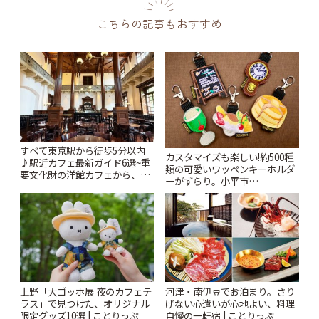
こちらの記事もおすすめ
すべて東京駅から徒歩5分以内
カスタマイズも楽しい!約500種
♪駅近カフェ最新ガイド6選~重
類の可愛いワッペンキーホルダ
要文化財の洋館カフェから、改
ーがずらり。小平市
札すぐのレトロ喫茶まで~ | こと
「Kimamaya T&K」 | ことりっ
りっぷ
ぷ
上野「大ゴッホ展 夜のカフェテ
河津・南伊豆でお泊まり。さり
ラス」で見つけた、オリジナル
げない心遣いが心地よい、料理
限定グッズ10選 | ことりっぷ
自慢の一軒宿 | ことりっぷ