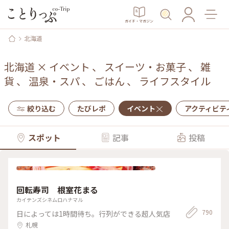
ガイド・マガジン
北海道
北海道
×
イベント
、
スイーツ・お菓子
、
雑
貨
、
温泉・スパ
、
ごはん
、
ライフスタイル
絞り込む
たびレポ
イベント
アクティビテ
スポット
記事
投稿
回転寿司 根室花まる
カイテンズシネムロハナマル
790
日によっては1時間待ち。行列ができる超人気店
札幌