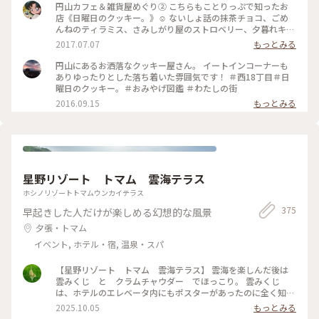
チーズ 〉 〈 夢見るスペキュロス 〉 〈 星降る空のオリ
円山カフェ＆雑貨屋めぐり② こちらもことりっぷで知ったお
ーブ 〉 3種あるので楽しみに頂きたいと思います！ #クッキ
店《日曜日のクッキー。》☺︎ ないしょ話の抹茶チョコ、ごめ
ー #日曜日のクッキー #北海道 #オトナクッキー
んねのティラミス、さみしがり屋のストロベリー、夕暮れキャ
ラメルを買いました♪ ずらっと並んだかわいい名前のクッキ
2017.07.07
もっとみる
ーたちは選んでる時間も幸せでした♡ #北海道 #わたしの街 #
カフェ #クッキー #おみやげ
円山にあるお洒落なクッキー屋さん。 イートインコーナーも
ありゆったりとした落ち着いた雰囲気です！ ＃西18丁目＃日
曜日のクッキー。＃おみやげ図鑑 ＃わたしの街
2016.09.15
もっとみる
星野リゾート トマム 雲海テラス
ホシノリゾートトマムウンカイテラス
375
早起きした人だけが楽しめる幻想的な風景
夕張・トマム
イベント, ホテル・宿, 温泉・スパ
【星野リゾート トマム 雲海テラス】 雲海を楽しんだ後は
雲みくじ と クラムチャウダー でほっこり。 雲みくじ
は、ホテルのエレベータ内にもポスターがあったのに全く知ら
なくて… 隣のテーブルのグループが盛り上がっていて知りまし
2025.10.05
もっとみる
た。 大吉、吉…ではなく、雲の名前が書かれてました しばら