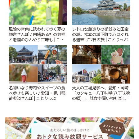
風鈴の音色に誘われて歩く夏の
レトロな蔵造りの街並みと国宝
鎌倉さんぽ♪由緒ある社の参拝
の城。松本の城下町で心ほぐれ
と老舗のひんやり甘味も | こと
る週末1泊2日の旅 | ことりっぷ
りっぷ
名物いなり寿司やスイーツの食
大人の工場見学へ、愛知・岡崎
べ歩きも楽しい♪愛知・豊川稲
「カクキュー八丁味噌(八丁味噌
荷参道さんぽ | ことりっぷ
の郷)」。試食や買い物も楽しみ
♪ | ことりっぷ