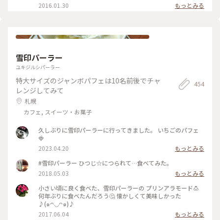
べるので自分好みのカレーが食べれます☺️ 特に甘くておいし
2016.01.30
もっとみる
いじゃがいもは感動ものでした！ 1000円ほどから選べるので
ぜひ🙈💓 #suage＋#札幌#スープカレー#北海道
雪印パーラー
ユキジルシパーラー
特大サイズのジャンボパフェは10名前後でチャ
454
レンジしてみて
札幌
カフェ, スイーツ・お菓子
久しぶりに雪印パーラーに行ってきました。 いちごのパフェ
🍓
2023.04.20
もっとみる
#雪印パーラー ひつじ☆につられて…食べてみた。
2018.05.03
もっとみる
小さい頃に良く食べた、雪印パーラーの プリンアラモード🍮
何年ぶりに食べたんだろう🤔 懐かしくて美味しかった
♪(๑ᴖ◡ᴖ๑)♪
2017.06.04
もっとみる