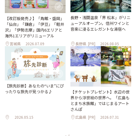
長野・浅間温泉「界 松本」がリニ
【改訂版発売♪】「角館・盛岡」
ューアルオープン。信州ワインと
「仙台」「鎌倉」「伊豆」「軽井
音楽に浸るエレガントな湯宿へ
沢」「伊勢志摩」国内6エリアと
海外1エリアがリニューアル
宮城県
2026.07.09
長野県
[PR]
2026.08.05
【旅先診断】あなたの“いま”にぴ
ったりな旅先が見つかる♪
【チケットプレゼント】水辺の世
界から浮世絵の世界へ。「広島も
とまち水族館」ではじまるアート
さんぽ
2026.05.15
広島県
[PR]
2026.07.31