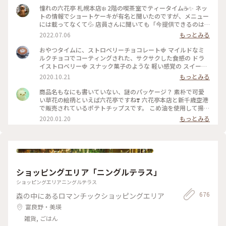
な場所でした🧸 📷2025.08.07 #一人旅#夏旅#ゆるり夏時間#北
憧れの六花亭 札幌本店❄️ 2階の喫茶室でティータイム☕️✨ ネッ
海道#函館市#函館#函館駅#ベイエリア#金森赤レンガ倉庫#赤
トの情報でショートケーキが有名と聞いたのですが、メニュー
レンガ倉庫#函館煉瓦工場#金森赤レンガ倉庫店#赤瓦#コース
には載ってなくて💦 店員さんに聞いても「今提供できるのは
ター#アロマ#アロマグッズ#香り#旅の思い出#ハンドメイドア
メニューにあるものだけです」と言われたのでプディングケー
2022.07.06
もっとみる
クセサリー#アクセサリー#ハンドメイド#ガラス製品#食器#函
キにしてみました🍮 しっかりとした固めプリンが食べ応えバ
館限定#お土産#ことりっぷ函館#ひとり旅日記🕊️
ツグン😋 やっぱり六花亭はプリンも美味しい💕 喫茶室を満喫
おやつタイムに、ストロベリーチョコレート🍓 マイルドなミ
することができて良かったのですが、店舗限定のマルセイアイ
ルクチョコでコーティングされた、サクサクした食感の ドラ
スサンドは喫茶室の順番待ちをしなくてもコーヒースタンドで
イストロベリー🍓 スナック菓子のような 軽い感覚の スイーツ
いただけたので、そっちでもよかったかもなんて思ったり😅 1
です♬ ミルクチョコレートの甘味といちごの酸味が 程良く美
2020.10.21
もっとみる
階ではお土産などの商品が販売されていました🎁 人気のお菓
味しい✨ お馴染みの 花柄のパッケージ。 北海道が拠点の 六花
子もバラで売られているので好きな数だけ買えて便利♪ 私は
亭。 立ち寄った近くのスーパーで見つけて買いました😊 期間
商品名もなにも書いていない、謎のパッケージ？ 素朴で可愛
自宅に配送してもらうことにして、細かい個数で注文させても
限定なので、見つけてラッキーでした♡ #スイーツ #おみやげ
い草花の絵柄といえば六花亭ですね❣️ 六花亭本店と新千歳空港
らいました😊 ポテトチップス以外はどれでも帯広の工場から
#チョコレート #ストロベリーチョコレート #北海道 #六花亭 #
で販売されているポテトチップスです。 こめ油を使用して揚げ
直送してもらえるようです🚛 後日、ギッシリと箱詰めされた
わたしの街 #北海道フェア #近所のスーパーで見つけた #こと
ているからか、 さくっと軽い食感。 アメリカンなポテトチッ
2020.01.20
もっとみる
お菓子がクール便で届きました😆 こんなにあったら当分お菓
りっぷ東京
プスと比べて ふわっと空気を含むえびせんのような感じがし
子には困らないって思ってたのに…あっという間にほとんどな
ます。 北海道の“いも”味を感じるうす塩の味付け。 年に一度
くなっちゃったなぁ😅 クリームを挟んだパイの「いつか来た
は札幌からやってくる親戚一同のお土産に入っていました。
道」と、餅入り最中の「ひとつ鍋」がお気に入りでした💕 #札
お子たちをディズニーランドに送迎したり“親戚の姉ちゃん”頑
幌 #六花亭 #プリン #北海道土産 #Myことりっぷ
張ったごほうび♪ #北海道 #札幌 #六花亭 #空港 #おみやげ #手
土産 #帰省 #冬のおでかけ
ショッピングエリア「ニングルテラス」
ショッピングエリアニングルテラス
676
森の中にあるロマンチックショッピングエリア
富良野・美瑛
雑貨, ごはん