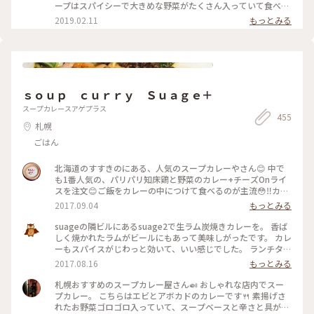
ープはスパイシーで大きめな野菜がたくさん入っていて食べ応
えがあり美味しかったです。 #北海道 #札幌 #スープカレー #
2019.02.11
もっとみる
北海道冬旅 #冬のごちそう
ｓｏｕｐ ｃｕｒｒｙ Ｓｕａｇｅ＋
スープカレースアゲプラス
455
札幌
ごはん
北海道のすすきのにある、人気のスープカレーやさん😊 中で
も1番人気の、パリパリ知床鶏と野菜のカレー+チーズOnライ
スを注文😊ご飯をカレーの中につけて食べるのが主流😳‼️カレ
ーも、ルーというより、サラサラしたスープの中に、素揚げさ
2017.09.04
もっとみる
れた野菜たち。素材の味も引き立って、美味しかった😋
suageの隣ビルにあるsuage2で生ラム炭焼きカレーを。 香ば
しく焼かれたラムがビールにもあって美味しがったです。 カレ
ーもスパイスがじわっと効いて、いい感じでした。 ランチタイ
ムを少し外しましたが、本店もまだ人が並ばれていて、隣のビ
2017.08.16
もっとみる
ルに行きましたが、すこし待ち客はいました。人気のほどがう
かがえました。 時間が限られる中での食事となるなら、前も
札幌おすすめのスープカレー屋さん🍛 おしゃれな店内でスー
って計画立てられて行かれた方がいいかもしれません。
プカレー。 こちらはエビとアボカドのカレーです🍴 素揚げさ
れたお野菜ゴロゴロ入っていて、スープベースと辛さと具が選