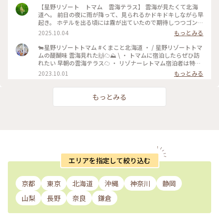
く雲の形が気になりそう #ことりっぷ北海道 #秋の装い #絶
【星野リゾート トマム 雲海テラス】 雲海が見たくて北海
景 #星野リゾート #雲海 #おみくじ #雲
道へ。 前日の夜に雨が降って、見られるかドキドキしながら早
起き。 ホテルを出る頃には霧が出ていたので期待しつつゴンド
ラ乗り場に向かいます。 少しずつ明るくなっていく空。 雲が
2025.10.04
もっとみる
流れ込んでくる様子もはっきりと見ることが出来ました。 日
の出も太陽が隠れることなく拝むことが出来ましたー！！ #こ
🐄星野リゾートトマム #くまこと北海道 ・ / 星野リゾートトマ
とりっぷ北海道 #ことりっぷ #秋の装い #雲海 #星野リ
ムの醍醐味 雲海見れた🙌☁️⛰️ \ ・ トマムに宿泊したらぜひ訪
ゾート #日の出 #絶景
れたい 早朝の雲海テラス☁️ ・ リゾナーレトマム宿泊者は特典
で 直通バス&ファストパスがついてくるのですが 始発バスま
2023.10.01
もっとみる
さかの4:30発🤣 ・ 3:00起きで4:00頃ロビーにいくと もう行列
ができててびっくり😲 4:30前に出た１便に乗れて 先頭集団で
雲海を堪能してきました🤩 ・ ・ #北海道 #札幌 #北海道旅 #北
もっとみる
海道旅行 #北海道観光 #トマム旅行 #トマム観光 #トマム旅 #ト
マム #星野リゾート #星野リゾートトマム #トマム星野リゾー
ト #リゾナーレトマム #雲海 #カメラ旅 #私のことりっぷ旅 #こ
とりっぷ15周年
エリアを指定して絞り込む
京都
東京
北海道
沖縄
神奈川
静岡
山梨
長野
奈良
鎌倉