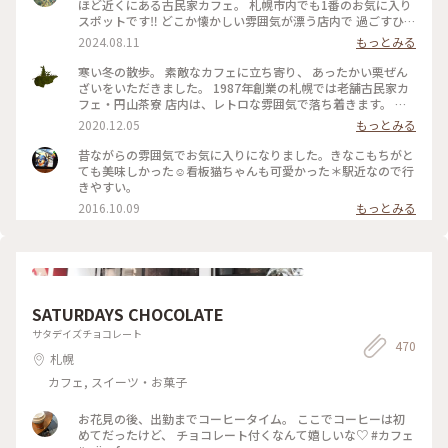
ほど近くにある古民家カフェ。 札幌市内でも1番のお気に入り
スポットです‼︎ どこか懐かしい雰囲気が漂う店内で 過ごすひと
ときが大好きです☺️ 夏は風鈴の音を聴きながら美味しい 甘味
2024.08.11
もっとみる
とお茶をいただくのが至高です🎐 札幌を訪れると必ず立ち寄
りたくなる場所です‼︎
寒い冬の散歩。 素敵なカフェに立ち寄り、 あったかい栗ぜん
ざいをいただきました。 1987年創業の札幌では老舗古民家カ
フェ・円山茶寮 店内は、レトロな雰囲気で落ち着きます。 ぽ
ってりとしたぜんざいは、お椀にたっぷり。 甘さ控えめなの
2020.12.05
もっとみる
で、箸休めのお漬物と一緒に 最後まで美味しく頂きました😊
人気のいちごぜんざいや抹茶ぜんざい、鍋焼きうどんなどお食
昔ながらの雰囲気でお気に入りになりました。きなこもちがと
事も気になりました。 またのお楽しみに❣️ #ことりっぷ北海道
ても美味しかった☺︎看板猫ちゃんも可愛かった＊駅近なので行
#冬を味わう #札幌 #古民家カフェ #ぜんざい #レトロ
きやすい。
2016.10.09
もっとみる
SATURDAYS CHOCOLATE
サタデイズチョコレート
470
札幌
カフェ, スイーツ・お菓子
お花見の後、出勤までコーヒータイム。 ここでコーヒーは初
めてだったけど、 チョコレート付くなんて嬉しいな♡ #カフェ