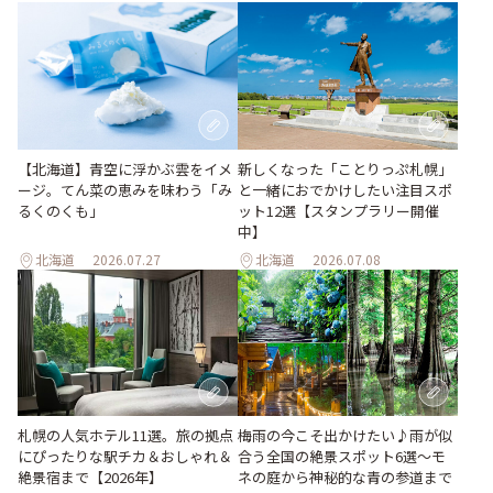
【北海道】青空に浮かぶ雲をイメ
新しくなった「ことりっぷ札幌」
ージ。てん菜の恵みを味わう「み
と一緒におでかけしたい注目スポ
るくのくも」
ット12選【スタンプラリー開催
中】
北海道
2026.07.27
北海道
2026.07.08
梅雨の今こそ出かけたい♪雨が似
札幌の人気ホテル11選。旅の拠点
合う全国の絶景スポット6選～モ
にぴったりな駅チカ＆おしゃれ＆
ネの庭から神秘的な青の参道まで
絶景宿まで【2026年】