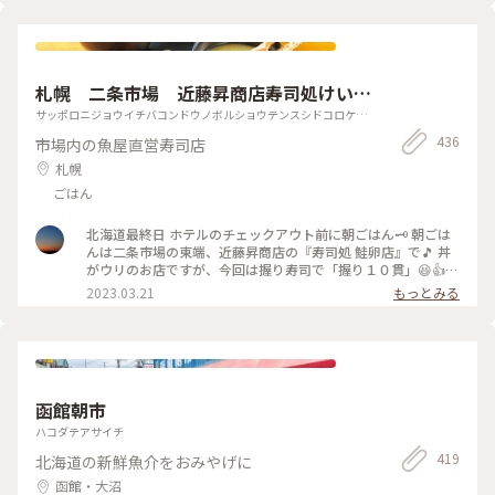
札幌 二条市場 近藤昇商店寿司処けいら
ん店
サッポロニジョウイチバコンドウノボルショウテンスシドコロケイ
ランテン
436
市場内の魚屋直営寿司店
札幌
ごはん
北海道最終日 ホテルのチェックアウト前に朝ごはん🗝 朝ごは
んは二条市場の東端、近藤昇商店の『寿司処 鮭卵店』で🎵 丼
がウリのお店ですが、今回は握り寿司で「握り１０貫」😆👍
プリッとしたボタンエビ、とろける雲丹、どれもこれも美味
2023.03.21
もっとみる
し〜い😆⤴️⤴️ #私のことりっぷ旅 #ことりっぷ北海道 #Myこと
りっぷ #ことりっぷ札幌 #二条市場 #近藤昇商店
函館朝市
ハコダテアサイチ
419
北海道の新鮮魚介をおみやげに
函館・大沼