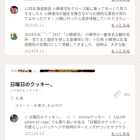
12月北海道旅🔟 小樽運河をクルーズ船に乗ってゆっくり見て
きました🚢 小樽運河の歴史を聞きながら幻想的な景色が見れ
てよかったです！ 小樽に行ったら是非体験していただきたい
アクティビティです✨ #小樽運河#小樽運河クルーズ#ベストト
2025.01.12
もっとみる
リップ2024
2024.9.8( ￣▽￣)927 「小樽運河」 小樽市の一番有名な観光名
所✨ 見てると歴史を感じる倉庫街と河✨ ※引用 小樽港は北海
道開拓の玄関口として発展してきました。当時は、大きな船を
沖に泊め、はしけ（台船）を使って荷揚げしていましたが、取
2024.09.13
もっとみる
り扱う荷量が多くなり、運搬作業を効率的に行う必要が出てき
ました。艀が接岸できる距離を長くするために、海面を埋め立
てることによってできたのが「小樽運河」です。 #北海道#小
樽市#小樽運河#堺町通り#散歩#観光#ことりっぷ旅2024#クラ
シカルな街#ベストトリップ2024
日曜日のクッキー。
ニチヨウビノクッキー
382
札幌
スイーツ・お菓子, おみやげ
☆ 日曜日のクッキー。 ☆ 〈 otonaクッキー 〉 SALON
adam et rope' でも取り扱いのある 「日曜日のクッキー。」
可愛らしいパッケージや独特のネーミングがついたサクサクの
美味しいクッキー♡ 頂いたのはオトナクッキーなので、甘い
2022.03.14
もっとみる
系では無くお酒にも合うクッキー。 〈 眠れぬ夜の黒胡椒