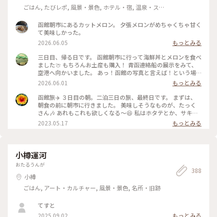
ごはん, たびレポ, 風景・景色, ホテル・宿, 温泉・ス
パ
函館朝市にあるカットメロン。 夕張メロンがめちゃくちゃ甘く
て美味しかった。
2026.06.05
もっとみる
三日目、帰る日です。 函館朝市に行って海鮮丼とメロンを食べ
ました🍈 もちろんお土産も購入！ 青函連絡船の展示をみて、
空港へ向かいました。 あっ！函館の写真と言えば！という場
所。 八幡坂ももちろん行ってきました。 昼、夜と写真撮って
2026.06.01
もっとみる
みたけど、夜はいらなかったかも笑 三日間通して食事は特に大
満足🍽️ 海鮮とアイスクリームはたくさん食べた🍨 初めての函
函館旅✈️ ３日目の朝。二泊三日の旅、最終日です。 まずは、
館旅行はめっちゃ楽しかった💕 今回も母に感謝🙏 On the
朝食の前に朝市に行きました。 美味しそうなものが、たっく
third day, we visited Hakodate Morning Market and
さん🎶 あれもこれも欲しくなる〜😆 私はホタテとか、サキイ
enjoyed fresh seafood and fruit. The food was fantastic
カとか、乾き物中心にお買い上げー❤️ 市場は活気があって、見
2023.05.17
もっとみる
throughout the three day. We ate plenty of seafood and
てるだけでも楽しい🎶 #私のことりっぷ旅 #レトロな街 #北海
ice cream. Our first trip to Hakodate was so much fun! #函
道 #函館 #市場
館旅行 #青函連絡船 #八幡坂 #海鮮丼 #英語勉強中
小樽運河
おたるうんが
388
小樽
ごはん, アート・カルチャー, 風景・景色, 名所・旧跡
てすと
2025.09.02
もっとみる