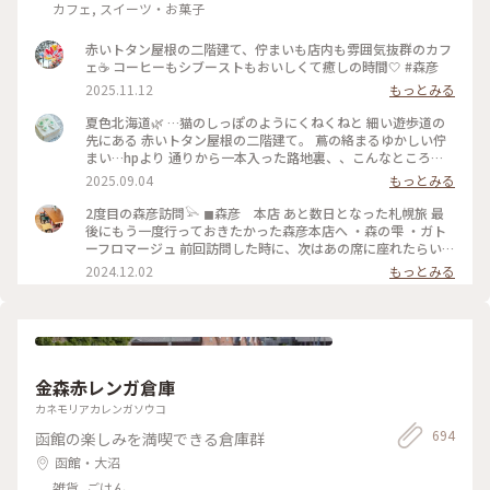
カフェ, スイーツ・お菓子
赤いトタン屋根の二階建て、佇まいも店内も雰囲気抜群のカフ
ェ☕️ コーヒーもシブーストもおいしくて癒しの時間🤍 #森彦
2025.11.12
もっとみる
夏色北海道🌿 …猫のしっぽのようにくねくねと 細い遊歩道の
先にある 赤いトタン屋根の二階建て。 蔦の絡まるゆかしい佇
まい…hpより 通りから一本入った路地裏、、こんなところ
に？ 蔦と白い暖簾と 赤い屋根と。 〈木造民家コーヒーの店〉
2025.09.04
もっとみる
「森彦」さんは ひっそりと。 1996年に建てられた 小さな小さ
な木造民家から MORIHIKO.のストーリーが始まった、という
2度目の森彦訪問𓅪 ◼︎森彦 本店 あと数日となった札幌旅 最
本店。 さすがの人気店、お待ちの方たちが 途切れない。 そろ
後にもう一度行っておきたかった森彦本店へ ・森の雫 ・ガト
そろ西に傾く日差しの 一階のテーブル席で ガトーフロマージ
ーフロマージュ 前回訪問した時に、次はあの席に座れたらい
ュ、アイスグリーンティー シブースト、森の雫（オリジナル
いなと思っていた窓際の席に座ることができました♡ まだ2回
2024.12.02
もっとみる
ブレンド）を。。 改装に 足掛け3年の時間を要したという 余
目なのに私にとって最高に特別なお店 時計の秒針の音も 店員
計なモノの無い、古くひなびた空気感の中 余計な音の無い、
さんのコーヒーを用意してくれている音も 匂いも 窓から眺め
静かな午後のひととき。。 ・ 二階の席も気になる、、ﾁｮｯﾄ残
る通りの景色も 全てが心地良い ここにしかない何かがあるん
念。苦笑 （撮影は手元のみ） #夏色北海道#札幌#森彦本店#木
だろうな (coffee & something) ガトーフロマージュもほんの
造民家コーヒーの店#レトロ喫茶#札幌カフェ#ゆるりカフェ時
り塩気が効いてて、森の雫と一緒に頂くと美味しさ一層でした
間#ゆるりｼﾆｱ旅#ゆるり夏時間
♡ また来るね〜𓅯 #北海道 #札幌 #円山公園#森彦
金森赤レンガ倉庫
カネモリアカレンガソウコ
694
函館の楽しみを満喫できる倉庫群
函館・大沼
雑貨, ごはん