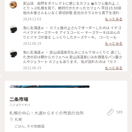
定山渓 自然をダイレクトに感じるカフェ ◼︎カフェ崖の上 こ
とりっぷ札幌を見て、絶対行きたかったカフェへ 平日15:30頃
他のお客さんもいなく貸切状態 足元のガラスから真下を流れ
る清流が眺められる席を選び、川のせせらぎと(実際は前日の
2024.12.03
もっとみる
雨のせいか結構激しい流れ)静かな店内に流れる音楽に癒し𓅨
リスとか会いたかった🐿️💕 コーヒーもケーキも美味しくっ
急に北海道🛫 ・ カフェ崖の上さんでオーダーしたのは イチゴ
て、また色んな季節も感じたい素敵なお店でした！ #ベストト
ベイクドチーズケーキ アイスコーヒー チーズケーキはほんの
リップ2024 #北海道 #札幌 #定山渓
りとイチゴが香る しっとりしたチーズケーキ。 コーヒーもス
ッキリとした軽いコーヒーで 朝にはピッタリでした☺️ ・ #ア
2022.06.19
もっとみる
ートみたいな景色 #Myことりっぷ #カフェ崖の上 #定山渓 #定
山渓温泉
急に北海道🛫 ・ 定山渓温泉花もみじさんでゆっくりと 過ごし
た次の日は朝からカフェへ☕ 定山渓温泉にはお洒落なパン屋さ
んやジェラート カフェもあります。 私が訪れたのは『カフェ
崖の上』さん。 本当に崖の上に建ってまーす！ちょっと怖
2022.06.19
もっとみる
い。 店内は静かなボサノヴァが流れ、コーヒーの 良い香りが
漂っていて癒やされます❤️ ・ #アートみたいな景色 #Myこと
りっぷ #定山渓 #定山渓温泉 #カフェ崖の上
二条市場
ニジョウイチバ
589
札幌の中心・大通からすぐの市民の台所
札幌
ごはん, その他施設