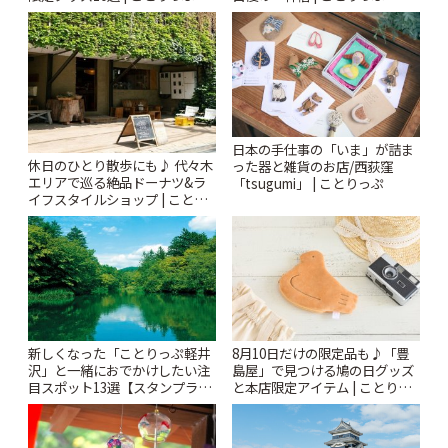
日本の手仕事の「いま」が詰ま
休日のひとり散歩にも♪ 代々木
った器と雑貨のお店/西荻窪
エリアで巡る絶品ドーナツ&ラ
「tsugumi」 | ことりっぷ
イフスタイルショップ | ことり
っぷ
新しくなった「ことりっぷ軽井
8月10日だけの限定品も♪「豊
沢」と一緒におでかけしたい注
島屋」で見つける鳩の日グッズ
目スポット13選【スタンプラリ
と本店限定アイテム | ことりっ
ー開催中】 | ことりっぷ
ぷ