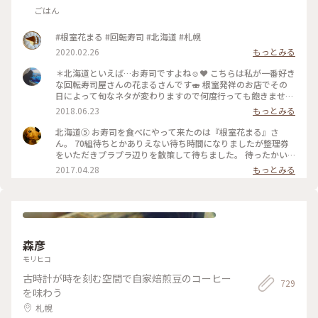
ごはん
#根室花まる #回転寿司 #北海道 #札幌
2020.02.26
もっとみる
＊北海道といえば…お寿司ですよね☺️❤️ こちらは私が一番好き
な回転寿司屋さんの花まるさんです🍣 根室発祥のお店でその
日によって旬なネタが変わりますので何度行っても飽きませ
ん！回転寿司なのに圧倒的クオリティ👏 沢山の店舗があるの
2018.06.23
もっとみる
でアクセスも良好です🚘最近は東京にも店舗があるとか！行っ
てみたいです😋 #寿司#花まる#🍣#北海道#札幌
北海道⑤ お寿司を食べにやって来たのは『根室花まる』さ
ん。 70組待ちとかありえない待ち時間になりましたが整理券
をいただきプラプラ辺りを散策して待ちました。 待ったかい
あり 北海道でしか食べられない『こまいの子』とか『にし
2017.04.28
もっとみる
ん』とか『山わさび』をいただきたくさんお酒を飲んで 幸せ
すぎました。 昨日、『ケンミンショー』で紹介されていたか
らますます混むと思いますが 待っても食べた方がいいと思え
るお寿司でした。 #札幌#根室花まる#お寿司
森彦
モリヒコ
古時計が時を刻む空間で自家焙煎豆のコーヒー
729
を味わう
札幌