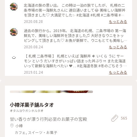
北海道の旅の思い出。 この時は一泊の旅でしたが、 札幌の二
条市場の第一海鮮丸さんに 連日通いまして😂 美味しい海鮮丼
を頂きました♡ 大満足でした✨ #北海道 #札幌 #二条市場 #第
一海鮮丸 #わたしの旅 #海鮮丼 #旅行 #旅
2020.08.28
もっとみる
過去の旅行から。2019年。 北海道の札幌、二条市場の 第一海
鮮丸で、美味しい海鮮丼を頂きました♫ 大好きなウニをトッ
ピングして頂きました♡ お魚が新鮮で、ウニもとても美味し
くて✨ 大満足でした(^-^) また食べに行きたいなぁ、、、✨ #
2020.08.24
もっとみる
北海道 #札幌 #札幌二条市場 #わたしの旅 #第一海鮮丸 #海鮮丼
#旅行
【 札幌 二条市場 】 札幌といえば 海鮮丼 🐠 いくら うに サー
モン という だいすきがいっぱい詰まった丼ぶり🍴 また北海道
いって新鮮な海鮮たべたい ❤︎ . . #北海道冬旅 #冬のごちそう #
北海道 #二条市場
2019.01.24
もっとみる
小樽洋菓子舗ルタオ
オタルヨウガシホルタオ
565
甘い香りが漂う行列必至のお菓子の宮殿
小樽
カフェ, スイーツ・お菓子