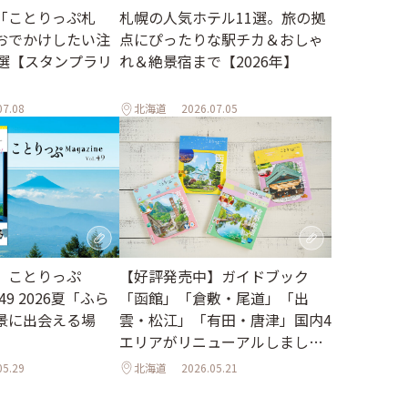
札幌の人気ホテル11選。旅の拠
「ことりっぷ札
点にぴったりな駅チカ＆おしゃ
おでかけしたい注
れ＆絶景宿まで【2026年】
2選【スタンプラリ
07.08
北海道
2026.07.05
【好評発売中】ガイドブック
】ことりっぷ
「函館」「倉敷・尾道」「出
l.49 2026夏「ふら
雲・松江」「有田・唐津」国内4
景に出会える場
エリアがリニューアルしました
♪
05.29
北海道
2026.05.21