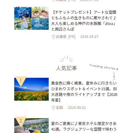
【チケットプレゼント】アートな空間
ともふもふの生きものに癒やされて♪
大人も楽しめる神戸の水族館「átoa」
と周辺さんぽ
兵庫県
[PR]
2026.08.07
人気記事
1
黄金色に輝く絶景。夏休みに行きたい
ひまわりスポット＆イベント15選。巨
大迷路や夜のライトアップまで【2026
年夏】
全国
2026.08.01
2
夏のご褒美に♪東京ホテル限定かき氷
41選。ラグジュアリーな空間で味わう