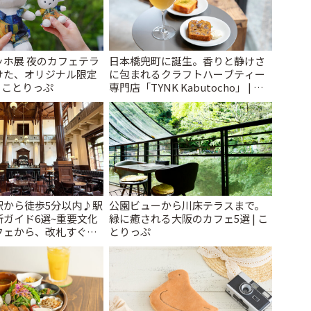
ッホ展 夜のカフェテラ
日本橋兜町に誕生。香りと静けさ
けた、オリジナル限定
に包まれるクラフトハーブティー
| ことりっぷ
専門店「TYNK Kabutocho」 | こ
とりっぷ
駅から徒歩5分以内♪駅
公園ビューから川床テラスまで。
ガイド6選~重要文化
緑に癒される大阪のカフェ5選 | こ
フェから、改札すぐの
とりっぷ
で~ | ことりっぷ