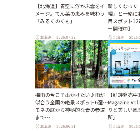
【北海道】青空に浮かぶ雲をイ
新しくなった
メージ。てん菜の恵みを味わう
幌」と一緒に
「みるくのくも」
目スポット1
ー開催中】
北海道
2026.07.27
北海道
2026.
梅雨の今こそ出かけたい♪雨が
【好評発売中
似合う全国の絶景スポット6選～
Magazine Vo
モネの庭から神秘的な青の参道
りと美しい風
まで～
所」
北海道
2026.06.21
北海道
2026.