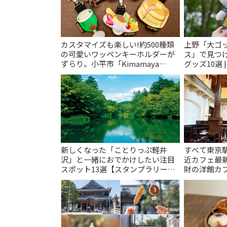
カスタマイズも楽しい!約500種類
上野「大ゴ
の可愛いワッペンキーホルダーが
ス」で見つ
ずらり。小平市「Kimamaya
グッズ10選 
T&K」 | ことりっぷ
新しくなった「ことりっぷ軽井
すべて東京
沢」と一緒におでかけしたい注目
近カフェ最新
スポット13選【スタンプラリー開
財の洋館カ
催中】 | ことりっぷ
レトロ喫茶ま