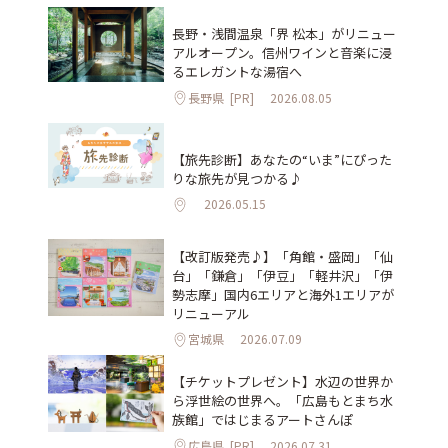
長野・浅間温泉「界 松本」がリニュー
アルオープン。信州ワインと音楽に浸
るエレガントな湯宿へ
長野県
[PR]
2026.08.05
【旅先診断】あなたの“いま”にぴった
りな旅先が見つかる♪
2026.05.15
【改訂版発売♪】「角館・盛岡」「仙
台」「鎌倉」「伊豆」「軽井沢」「伊
勢志摩」国内6エリアと海外1エリアが
リニューアル
宮城県
2026.07.09
【チケットプレゼント】水辺の世界か
ら浮世絵の世界へ。「広島もとまち水
族館」ではじまるアートさんぽ
広島県
[PR]
2026.07.31