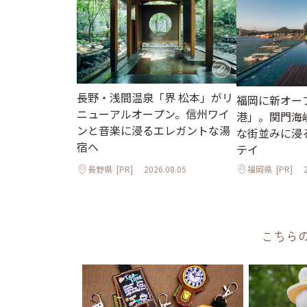
長野・浅間温泉「界 松本」がリ
福岡に新オープ
ニューアルオープン。信州ワイ
港」。関門海
ンと音楽に浸るエレガントな湯
な街並みに浸
宿へ
テイ
長野県
[PR]
2026.08.05
福岡県
[PR]
こちら