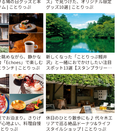
ける鳩の日グッズと本
ス」で見つけた、オリジナル限定
ム | ことりっぷ
グッズ10選 | ことりっぷ
を眺めながら、静かな
新しくなった「ことりっぷ軽井
「Echoes」で楽しむ
沢」と一緒におでかけしたい注目
ランチ | ことりっぷ
スポット13選【スタンプラリー開
催中】 | ことりっぷ
豆でお泊まり。さりげ
休日のひとり散歩にも♪ 代々木エ
が心地よい、料理自慢
リアで巡る絶品ドーナツ&ライフ
ことりっぷ
スタイルショップ | ことりっぷ