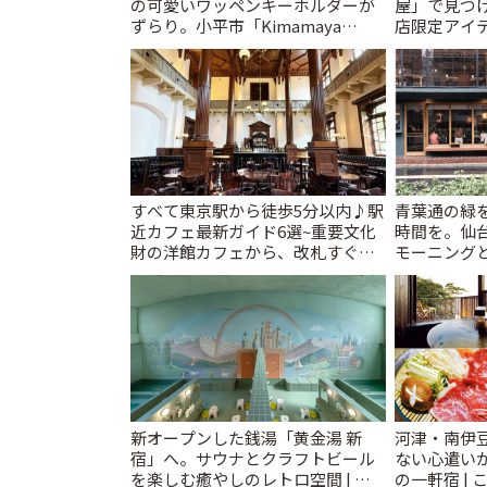
の可愛いワッペンキーホルダーが
屋」で見つ
ずらり。小平市「Kimamaya
店限定アイテ
T&K」 | ことりっぷ
すべて東京駅から徒歩5分以内♪駅
青葉通の緑
近カフェ最新ガイド6選~重要文化
時間を。仙台
財の洋館カフェから、改札すぐの
モーニングと
レトロ喫茶まで~ | ことりっぷ
新オープンした銭湯「黄金湯 新
河津・南伊
宿」へ。サウナとクラフトビール
ない心遣い
を楽しむ癒やしのレトロ空間 | こ
の一軒宿 | 