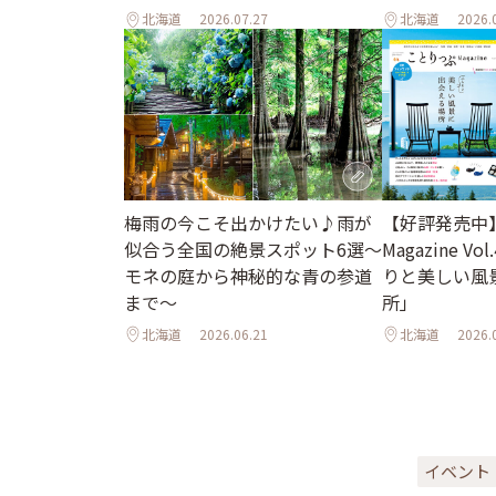
北海道
2026.07.27
北海道
2026.
梅雨の今こそ出かけたい♪雨が
【好評発売中
似合う全国の絶景スポット6選～
Magazine Vo
モネの庭から神秘的な青の参道
りと美しい風
まで～
所」
北海道
2026.06.21
北海道
2026.
イベント