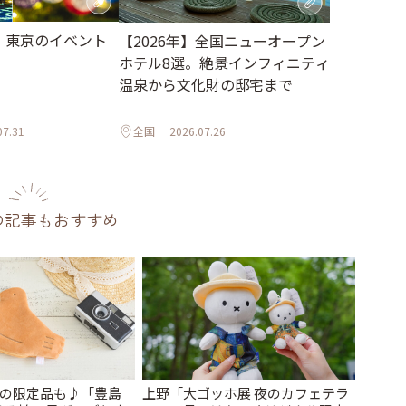
月】東京のイベント
【2026年】全国ニューオープン
ホテル8選。絶景インフィニティ
温泉から文化財の邸宅まで
07.31
全国
2026.07.26
の記事もおすすめ
けの限定品も♪「豊島
上野「大ゴッホ展 夜のカフェテラ