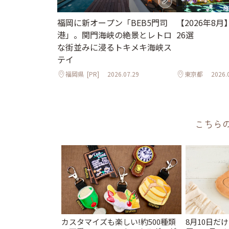
【2026年8
福岡に新オープン「BEB5門司
26選
港」。関門海峡の絶景とレトロ
な街並みに浸るトキメキ海峡ス
テイ
福岡県
[PR]
2026.07.29
東京都
2026.
こちら
カスタマイズも楽しい!約500種類
8月10日だ