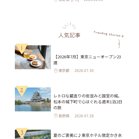
人気記事
1
【2026年7月】東京ニューオープン23
選
東京都
2026.07.30
2
レトロな蔵造りの街並みと国宝の城。
松本の城下町で心ほぐれる週末1泊2日
の旅
長野県
2026.07.28
3
夏のご褒美に♪東京ホテル限定かき氷