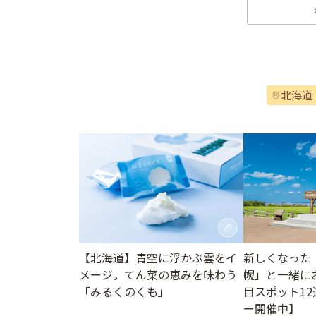
北海道
【北海道】青空に浮かぶ雲をイ
新しくなった
メージ。てん菜の恵みを味わう
幌」と一緒に
「みるくのくも」
目スポット1
ー開催中】