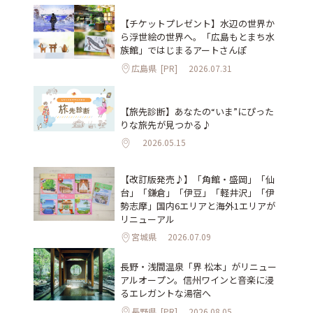
【チケットプレゼント】水辺の世界か
ら浮世絵の世界へ。「広島もとまち水
族館」ではじまるアートさんぽ
広島県
[PR]
2026.07.31
【旅先診断】あなたの“いま”にぴった
りな旅先が見つかる♪
2026.05.15
【改訂版発売♪】「角館・盛岡」「仙
台」「鎌倉」「伊豆」「軽井沢」「伊
勢志摩」国内6エリアと海外1エリアが
リニューアル
宮城県
2026.07.09
長野・浅間温泉「界 松本」がリニュー
アルオープン。信州ワインと音楽に浸
るエレガントな湯宿へ
長野県
[PR]
2026.08.05