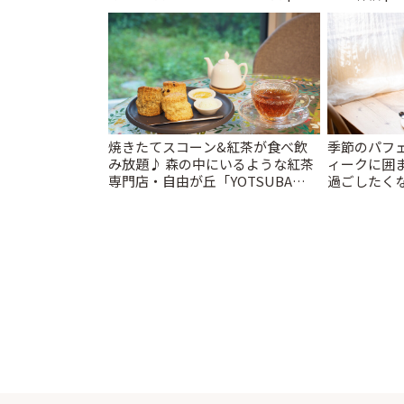
とりっぷ
焼きたてスコーン&紅茶が食べ飲
季節のパフ
み放題♪ 森の中にいるような紅茶
ィークに囲
専門店・自由が丘「YOTSUBA
過ごしたく
TEA」でのんびり時間 | ことりっぷ
「annorum