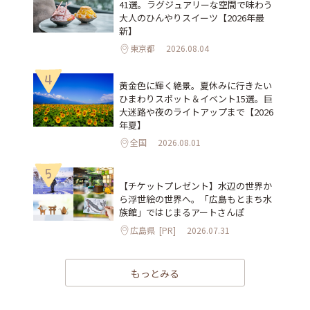
41選。ラグジュアリーな空間で味わう
大人のひんやりスイーツ【2026年最
新】
東京都
2026.08.04
4
黄金色に輝く絶景。夏休みに行きたい
ひまわりスポット＆イベント15選。巨
大迷路や夜のライトアップまで【2026
年夏】
全国
2026.08.01
5
【チケットプレゼント】水辺の世界か
ら浮世絵の世界へ。「広島もとまち水
族館」ではじまるアートさんぽ
広島県
[PR]
2026.07.31
もっとみる