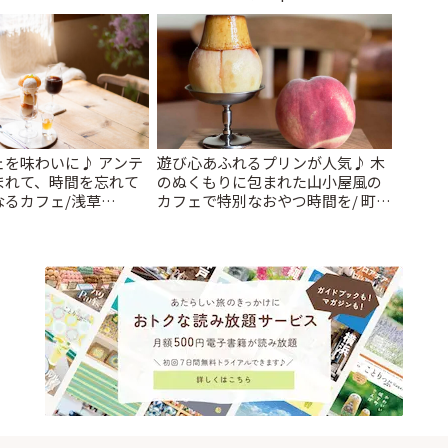
ェを味わいに♪ アンテ
遊び心あふれるプリンが人気♪ 木
まれて、時間を忘れて
のぬくもりに包まれた山小屋風の
なるカフェ/浅草
カフェで特別なおやつ時間を/ 町田
 cafe」 | ことりっぷ
「beans farm」 | ことりっぷ