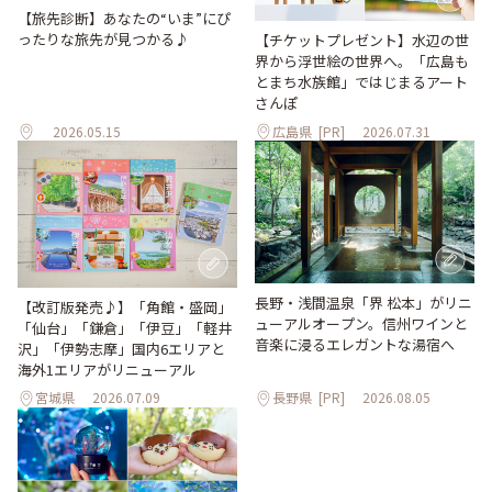
【旅先診断】あなたの“いま”にぴ
ったりな旅先が見つかる♪
【チケットプレゼント】水辺の世
界から浮世絵の世界へ。「広島も
とまち水族館」ではじまるアート
さんぽ
2026.05.15
広島県
[PR]
2026.07.31
長野・浅間温泉「界 松本」がリニ
【改訂版発売♪】「角館・盛岡」
ューアルオープン。信州ワインと
「仙台」「鎌倉」「伊豆」「軽井
音楽に浸るエレガントな湯宿へ
沢」「伊勢志摩」国内6エリアと
海外1エリアがリニューアル
宮城県
2026.07.09
長野県
[PR]
2026.08.05