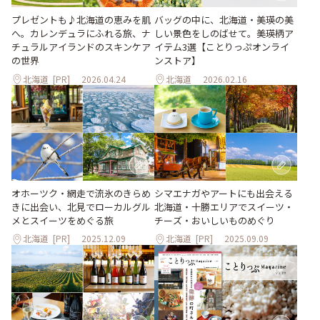
プレゼントも♪北海道の恵みを肌
バッグの中に、北海道・美瑛の美
へ。カレンデュラにふれる旅、ナ
しい景色をしのばせて。美瑛柄ア
チュラルアイランドのスキンケア
イテム3選【ことりっぷオンライ
の世界
ンストア】
北海道
[PR]
2026.04.24
北海道
2026.02.16
オホーツク・網走で流氷のきらめ
シマエナガやアートにも出会える
きに出会い、北見でローカルグル
北海道・十勝エリアでスイーツ・
メとスイーツをめぐる旅
チーズ・おいしいものめぐり
北海道
[PR]
2025.12.09
北海道
[PR]
2025.09.09