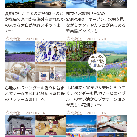
夏旅にも♪ 全国の離島6選〜のど
都市型水族館「AOAO
かな猫の楽園から海外を訪れたか
SAPPORO」オープン、水槽を見
のような大自然絶景スポットま
ながらランチやカフェが楽しめる
で〜
新業態パンバルも
北海道
2023.08.07
北海道
2023.07.20
【北海道・富良野＆美瑛】もうす
心地よいラベンダーの香りに包ま
ぐラベンダーも見頃♪～ビエイブ
れて♪一面を紫色に染める富良野
ルーの青い池からグラデーション
の「ファーム富田」へ
が美しい花畑まで～
北海道
2023.07.04
北海道
2023.06.16