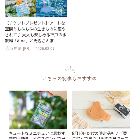
【チケットプレゼント】アートな
空間ともふもふの生きものに癒や
されて♪ 大人も楽しめる神戸の水
族館「átoa」と周辺さんぽ
兵庫県
[PR]
2026.08.07
こちらの記事もおすすめ
キュートなミニチュアに思わず
8月10日だけの限定品も♪「豊
夢中♪鎌倉「イクスタン」で出
島屋」で見つける鳩の日グッズ