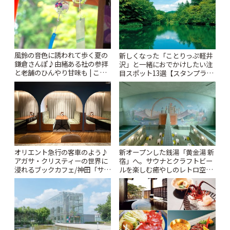
風鈴の音色に誘われて歩く夏の
新しくなった「ことりっぷ軽井
鎌倉さんぽ♪由緒ある社の参拝
沢」と一緒におでかけしたい注
と老舗のひんやり甘味も | こと
目スポット13選【スタンプラリ
りっぷ
ー開催中】 | ことりっぷ
オリエント急行の客車のよう♪
新オープンした銭湯「黄金湯 新
アガサ・クリスティーの世界に
宿」へ。サウナとクラフトビー
浸れるブックカフェ/神田「サロ
ルを楽しむ癒やしのレトロ空間
ンクリスティ」 | ことりっぷ
| ことりっぷ