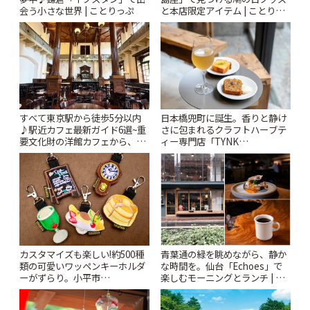
会う小さな世界 | ことりっぷ
と本店限定アイテム | ことりっ
ぷ
すべて東京駅から徒歩5分以内
日本橋兜町に誕生。香りと静け
♪駅近カフェ最新ガイド6選~重
さに包まれるクラフトハーブテ
要文化財の洋館カフェから、改
ィー専門店「TYNK
札すぐのレトロ喫茶まで~ | こと
Kabutocho」 | ことりっぷ
りっぷ
カスタマイズも楽しい!約500種
青葉通の緑を眺めながら、静か
類の可愛いワッペンキーホルダ
な時間を。仙台「Echoes」で
ーがずらり。小平市
楽しむモーニングとランチ | こ
「Kimamaya T&K」 | ことりっ
とりっぷ
ぷ