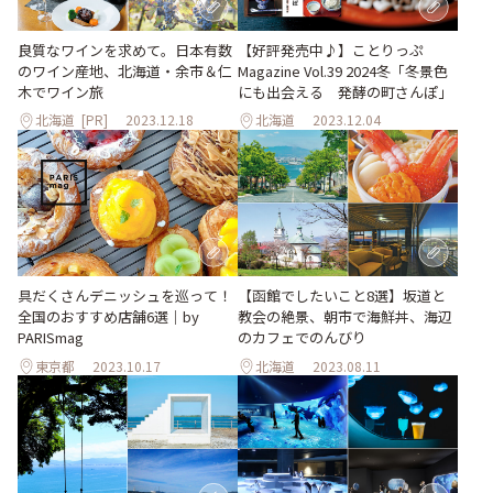
良質なワインを求めて。日本有数
【好評発売中♪】ことりっぷ
のワイン産地、北海道・余市＆仁
Magazine Vol.39 2024冬「冬景色
木でワイン旅
にも出会える 発酵の町さんぽ」
北海道
[PR]
2023.12.18
北海道
2023.12.04
【函館でしたいこと8選】坂道と
具だくさんデニッシュを巡って！
教会の絶景、朝市で海鮮丼、海辺
全国のおすすめ店舗6選｜by
のカフェでのんびり
PARISmag
東京都
2023.10.17
北海道
2023.08.11