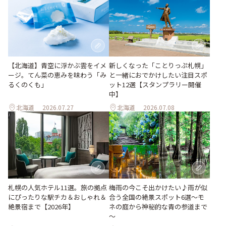
【北海道】青空に浮かぶ雲をイメ
新しくなった「ことりっぷ札幌」
ージ。てん菜の恵みを味わう「み
と一緒におでかけしたい注目スポ
るくのくも」
ット12選【スタンプラリー開催
中】
北海道
2026.07.27
北海道
2026.07.08
梅雨の今こそ出かけたい♪雨が似
札幌の人気ホテル11選。旅の拠点
合う全国の絶景スポット6選～モ
にぴったりな駅チカ＆おしゃれ＆
ネの庭から神秘的な青の参道まで
絶景宿まで【2026年】
～