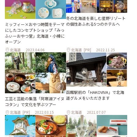
冬の北海道を楽しむ星野リゾート
の個性あふれる5つのホテルへ
ミッフィー×おやつ時間をテーマ
にしたコンセプトショップ「みっ
ふぃーおやつ堂」北海道・小樽に
オープン
北海道
2023.04.06
北海道
[PR]
2022.11.25
函館駅前の「HAKOVIVA」で北海
道グルメをいただきます
工芸と芸能の集落「阿寒湖アイヌ
コタン」で文化を学ぶツアー
北海道
[PR]
2022.03.15
北海道
2021.07.07