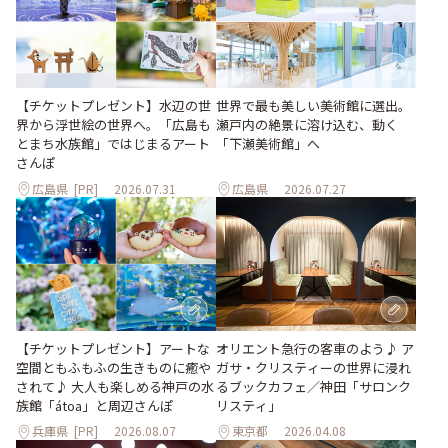
世界で最も美しい美術館に選出。
【チケットプレゼント】水辺の世
瀬戸内の絶景に溶け込む、動く
界から浮世絵の世界へ。「広島も
「下瀬美術館」へ
とまち水族館」ではじまるアート
さんぽ
広島県
[PR]
2026.07.31
広島県
2026.07.27
【チケットプレゼント】アートな
オリエント急行の客車のよう♪ ア
空間ともふもふの生きものに癒や
ガサ・クリスティーの世界に浸れ
されて♪ 大人も楽しめる神戸の水
るブックカフェ／神田「サロンク
族館「átoa」と周辺さんぽ
リスティ」
兵庫県
[PR]
2026.08.07
東京都
2026.04.08