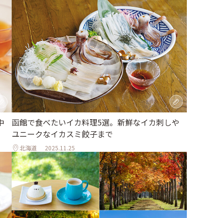
函館で食べたいイカ料理5選。新鮮なイカ刺しや
中
ユニークなイカスミ餃子まで
北海道
2025.11.25