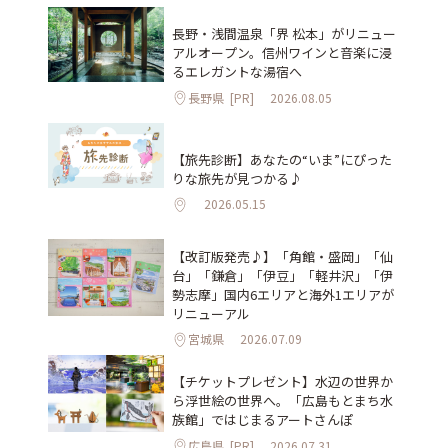
長野・浅間温泉「界 松本」がリニュー
アルオープン。信州ワインと音楽に浸
るエレガントな湯宿へ
長野県
[PR]
2026.08.05
【旅先診断】あなたの“いま”にぴった
りな旅先が見つかる♪
2026.05.15
【改訂版発売♪】「角館・盛岡」「仙
台」「鎌倉」「伊豆」「軽井沢」「伊
勢志摩」国内6エリアと海外1エリアが
リニューアル
宮城県
2026.07.09
【チケットプレゼント】水辺の世界か
ら浮世絵の世界へ。「広島もとまち水
族館」ではじまるアートさんぽ
広島県
[PR]
2026.07.31