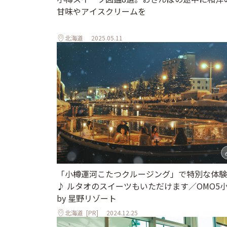
甘味やアイスクリームを
北海道
2025.05.11
「小樽運河こたつクルージング」で特別な体験
♪ ルタオのスイーツもいただけます／OMO5
by 星野リゾート
北海道
[PR]
2024.12.25