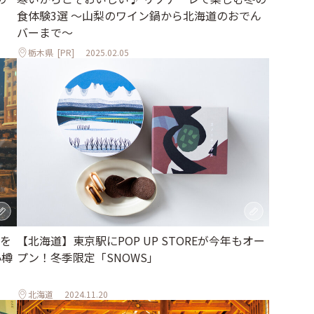
食体験3選 ～山梨のワイン鍋から北海道のおでん
バーまで～
栃木県
[PR]
2025.02.05
を
【北海道】東京駅にPOP UP STOREが今年もオー
小樽
プン！冬季限定「SNOWS」
北海道
2024.11.20