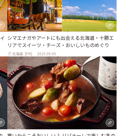
シマエナガやアートにも出会える北海道・十勝エ
イ
リアでスイーツ・チーズ・おいしいものめぐり
北海道
[PR]
2025.09.09
の
寒いからこそおいしい♪ リゾナーレで楽しむ冬の