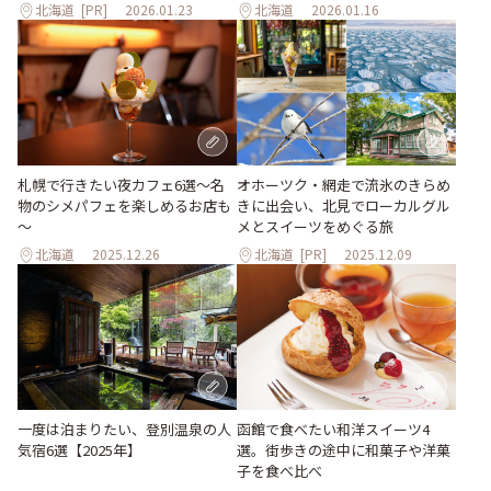
北海道
[PR]
2026.01.23
北海道
2026.01.16
札幌で行きたい夜カフェ6選～名
オホーツク・網走で流氷のきらめ
物のシメパフェを楽しめるお店も
きに出会い、北見でローカルグル
～
メとスイーツをめぐる旅
北海道
2025.12.26
北海道
[PR]
2025.12.09
一度は泊まりたい、登別温泉の人
函館で食べたい和洋スイーツ4
気宿6選【2025年】
選。街歩きの途中に和菓子や洋菓
子を食べ比べ