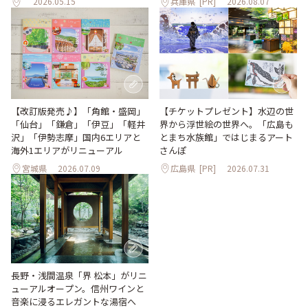
2026.05.15
兵庫県
[PR]
2026.08.07
【改訂版発売♪】「角館・盛岡」
【チケットプレゼント】水辺の世
「仙台」「鎌倉」「伊豆」「軽井
界から浮世絵の世界へ。「広島も
沢」「伊勢志摩」国内6エリアと
とまち水族館」ではじまるアート
海外1エリアがリニューアル
さんぽ
宮城県
2026.07.09
広島県
[PR]
2026.07.31
長野・浅間温泉「界 松本」がリニ
ューアルオープン。信州ワインと
音楽に浸るエレガントな湯宿へ