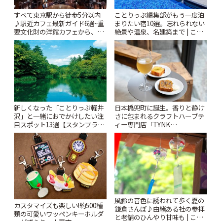
すべて東京駅から徒歩5分以内
ことりっぷ編集部がもう一度泊
♪駅近カフェ最新ガイド6選~重
まりたい宿10選。忘れられない
要文化財の洋館カフェから、改
絶景や温泉、名建築まで | こと
札すぐのレトロ喫茶まで~ | こと
りっぷ
りっぷ
新しくなった「ことりっぷ軽井
日本橋兜町に誕生。香りと静け
沢」と一緒におでかけしたい注
さに包まれるクラフトハーブテ
目スポット13選【スタンプラリ
ィー専門店「TYNK
ー開催中】 | ことりっぷ
Kabutocho」 | ことりっぷ
風鈴の音色に誘われて歩く夏の
カスタマイズも楽しい!約500種
鎌倉さんぽ♪由緒ある社の参拝
類の可愛いワッペンキーホルダ
と老舗のひんやり甘味も | こと