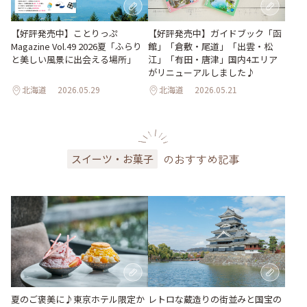
【好評発売中】ガイドブック「函
【好評発売中】ことりっぷ
館」「倉敷・尾道」「出雲・松
Magazine Vol.49 2026夏「ふらり
江」「有田・唐津」国内4エリア
と美しい風景に出会える場所」
がリニューアルしました♪
北海道
2026.05.29
北海道
2026.05.21
のおすすめ記事
スイーツ・お菓子
夏のご褒美に♪東京ホテル限定か
レトロな蔵造りの街並みと国宝の