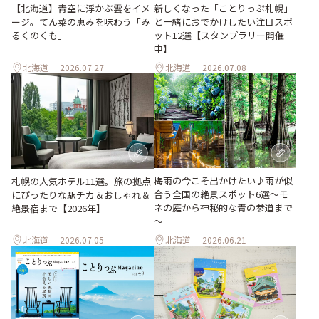
【北海道】青空に浮かぶ雲をイメ
新しくなった「ことりっぷ札幌」
ージ。てん菜の恵みを味わう「み
と一緒におでかけしたい注目スポ
るくのくも」
ット12選【スタンプラリー開催
中】
北海道
2026.07.27
北海道
2026.07.08
梅雨の今こそ出かけたい♪雨が似
札幌の人気ホテル11選。旅の拠点
合う全国の絶景スポット6選～モ
にぴったりな駅チカ＆おしゃれ＆
ネの庭から神秘的な青の参道まで
絶景宿まで【2026年】
～
北海道
2026.07.05
北海道
2026.06.21