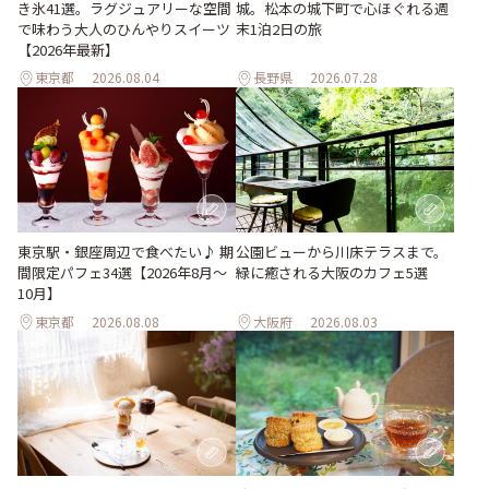
き氷41選。ラグジュアリーな空間
城。松本の城下町で心ほぐれる週
で味わう大人のひんやりスイーツ
末1泊2日の旅
【2026年最新】
東京都
2026.08.04
長野県
2026.07.28
東京駅・銀座周辺で食べたい♪ 期
公園ビューから川床テラスまで。
間限定パフェ34選【2026年8月～
緑に癒される大阪のカフェ5選
10月】
東京都
2026.08.08
大阪府
2026.08.03