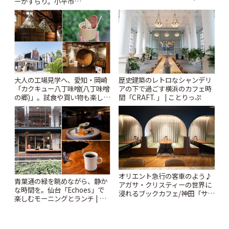
ーがずらり。小平市
りっぷ
「Kimamaya T&K」 | ことりっ
ぷ
大人の工場見学へ、愛知・岡崎
歴史建築のレトロなシャンデリ
「カクキュー八丁味噌(八丁味噌
アの下で過ごす横浜のカフェ時
の郷)」。試食や買い物も楽しみ
間「CRAFT. 」 | ことりっぷ
♪ | ことりっぷ
オリエント急行の客車のよう♪
青葉通の緑を眺めながら、静か
アガサ・クリスティーの世界に
な時間を。仙台「Echoes」で
浸れるブックカフェ/神田「サロ
楽しむモーニングとランチ | こ
ンクリスティ」 | ことりっぷ
とりっぷ