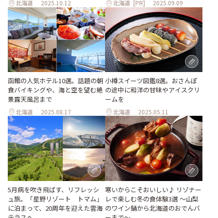
北海道
2025.10.12
北海道
[PR]
2025.09.09
函館の人気ホテル10選。話題の朝
小樽スイーツ図鑑8選。おさんぽ
食バイキングや、海と空を望む絶
の途中に和洋の甘味やアイスクリ
景露天風呂まで
ームを
北海道
2025.08.17
北海道
2025.05.11
5月病を吹き飛ばす、リフレッシ
寒いからこそおいしい♪ リゾナー
ュ旅。「星野リゾート トマム」
レで楽しむ冬の食体験3選 ～山梨
に泊まって、20周年を迎えた雲海
のワイン鍋から北海道のおでんバ
テラスへ
ーまで～