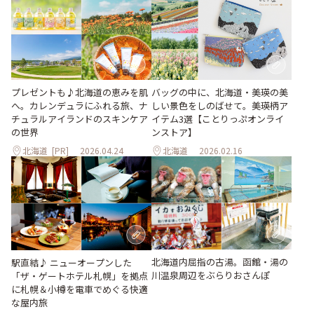
プレゼントも♪北海道の恵みを肌
バッグの中に、北海道・美瑛の美
へ。カレンデュラにふれる旅、ナ
しい景色をしのばせて。美瑛柄ア
チュラルアイランドのスキンケア
イテム3選【ことりっぷオンライ
の世界
ンストア】
北海道
[PR]
2026.04.24
北海道
2026.02.16
北海道内屈指の古湯。函館・湯の
駅直結♪ ニューオープンした
川温泉周辺をぶらりおさんぽ
「ザ・ゲートホテル札幌」を拠点
に札幌＆小樽を電車でめぐる快適
な屋内旅