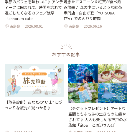
季節のパフェを味わいに♪ アンテ
焼きたてスコーン＆紅茶が食べ飲
ィークに囲まれて、時間を忘れて
み放題♪ 森の中にいるような紅茶
過ごしたくなるカフェ／浅草
専門店・自由が丘「YOTSUBA
「annorum cafe」
TEA」でのんびり時間
東京都
2026.08.01
東京都
2026.06.16
おすすめ記事
【旅先診断】あなたの“いま”にぴ
ったりな旅先が見つかる♪
【チケットプレゼント】アートな
空間ともふもふの生きものに癒や
されて♪ 大人も楽しめる神戸の水
族館「átoa」と周辺さんぽ