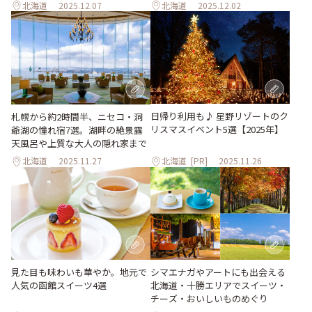
北海道
2025.12.07
北海道
2025.12.02
日帰り利用も♪ 星野リゾートのク
札幌から約2時間半、ニセコ・洞
リスマスイベント5選【2025年】
爺湖の憧れ宿7選。湖畔の絶景露
天風呂や上質な大人の隠れ家まで
北海道
2025.11.27
北海道
[PR]
2025.11.26
シマエナガやアートにも出会える
見た目も味わいも華やか。地元で
北海道・十勝エリアでスイーツ・
人気の函館スイーツ4選
チーズ・おいしいものめぐり