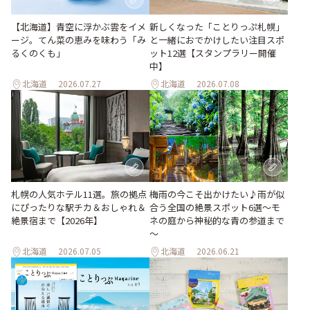
【北海道】青空に浮かぶ雲をイメ
新しくなった「ことりっぷ札幌」
ージ。てん菜の恵みを味わう「み
と一緒におでかけしたい注目スポ
るくのくも」
ット12選【スタンプラリー開催
中】
北海道
2026.07.27
北海道
2026.07.08
梅雨の今こそ出かけたい♪雨が似
札幌の人気ホテル11選。旅の拠点
合う全国の絶景スポット6選～モ
にぴったりな駅チカ＆おしゃれ＆
ネの庭から神秘的な青の参道まで
絶景宿まで【2026年】
～
北海道
2026.07.05
北海道
2026.06.21