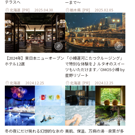
テラスへ
ーまで～
北海道
[PR]
2025.04.30
栃木県
[PR]
2025.02.05
「小樽運河こたつクルージング」
【2024年】東日本ニューオープン
で特別な体験を♪ ルタオのスイー
ホテル12選
ツもいただけます／OMO5小樽 by
星野リゾート
北海道
2024.12.25
北海道
[PR]
2024.12.25
冬の夜にだけ現れる幻想的な氷の
美肌、保温、万病の湯…泉質が多