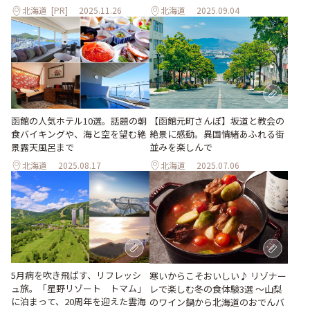
北海道
[PR]
2025.11.26
北海道
2025.09.04
函館の人気ホテル10選。話題の朝
【函館元町さんぽ】坂道と教会の
食バイキングや、海と空を望む絶
絶景に感動。異国情緒あふれる街
景露天風呂まで
並みを楽しんで
北海道
2025.08.17
北海道
2025.07.06
5月病を吹き飛ばす、リフレッシ
寒いからこそおいしい♪ リゾナー
ュ旅。「星野リゾート トマム」
レで楽しむ冬の食体験3選 ～山梨
に泊まって、20周年を迎えた雲海
のワイン鍋から北海道のおでんバ