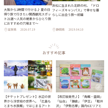
浜松に生まれた北欧の村。「ドロ
大阪から2時間で行ける♪ 夏の日
フィーズキャンパス」で幸せな暮
帰り旅で行きたい関西観光スポッ
らしに出会う旅～前編
ト21選～人気の絶景からひとり旅
におすすめの穴場まで～
滋賀県
2026.07.19
静岡県
2019.04.10
おすすめ記事
【改訂版発売♪】「角館・盛岡」
【チケットプレゼント】水辺の世
「仙台」「鎌倉」「伊豆」「軽井
界から浮世絵の世界へ。「広島も
沢」「伊勢志摩」国内6エリアと
とまち水族館」ではじまるアート