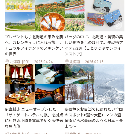
プレゼントも♪北海道の恵みを肌
バッグの中に、北海道・美瑛の美
へ。カレンデュラにふれる旅、ナ
しい景色をしのばせて。美瑛柄ア
チュラルアイランドのスキンケア
イテム3選【ことりっぷオンライ
の世界
ンストア】
北海道
[PR]
2026.04.24
北海道
2026.02.16
冬景色をお目当てに訪れたい全国
駅直結♪ ニューオープンした
のスポット6選〜大正ロマンの温
「ザ・ゲートホテル札幌」を拠点
泉街から水墨画のような日本三景
に札幌＆小樽を電車でめぐる快適
まで〜
な屋内旅
北海道
[PR]
2026.01.23
北海道
2026.01.05