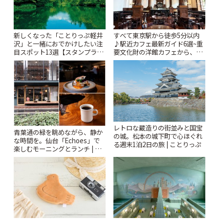
新しくなった「ことりっぷ軽井
すべて東京駅から徒歩5分以内
沢」と一緒におでかけしたい注
♪駅近カフェ最新ガイド6選~重
目スポット13選【スタンプラリ
要文化財の洋館カフェから、改
ー開催中】 | ことりっぷ
札すぐのレトロ喫茶まで~ | こと
りっぷ
レトロな蔵造りの街並みと国宝
青葉通の緑を眺めながら、静か
の城。松本の城下町で心ほぐれ
な時間を。仙台「Echoes」で
る週末1泊2日の旅 | ことりっぷ
楽しむモーニングとランチ | こ
とりっぷ