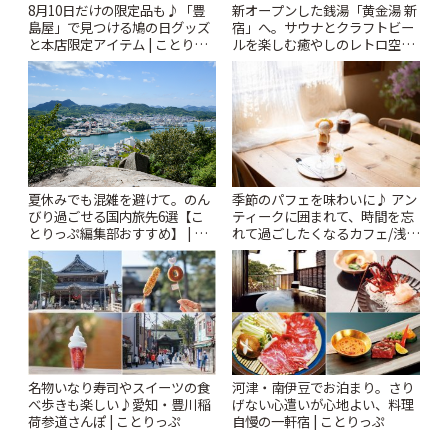
8月10日だけの限定品も♪「豊
新オープンした銭湯「黄金湯 新
島屋」で見つける鳩の日グッズ
宿」へ。サウナとクラフトビー
と本店限定アイテム | ことりっ
ルを楽しむ癒やしのレトロ空間
ぷ
| ことりっぷ
夏休みでも混雑を避けて。のん
季節のパフェを味わいに♪ アン
びり過ごせる国内旅先6選【こ
ティークに囲まれて、時間を忘
とりっぷ編集部おすすめ】 | こ
れて過ごしたくなるカフェ/浅草
とりっぷ
「annorum cafe」 | ことりっぷ
名物いなり寿司やスイーツの食
河津・南伊豆でお泊まり。さり
べ歩きも楽しい♪愛知・豊川稲
げない心遣いが心地よい、料理
荷参道さんぽ | ことりっぷ
自慢の一軒宿 | ことりっぷ