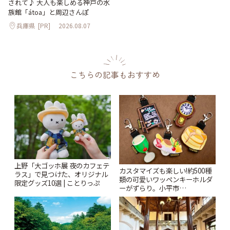
されて♪ 大人も楽しめる神戸の水
族館「átoa」と周辺さんぽ
兵庫県
[PR]
2026.08.07
こちらの記事もおすすめ
上野「大ゴッホ展 夜のカフェテ
カスタマイズも楽しい!約500種
ラス」で見つけた、オリジナル
類の可愛いワッペンキーホルダ
限定グッズ10選 | ことりっぷ
ーがずらり。小平市
「Kimamaya T&K」 | ことりっ
ぷ