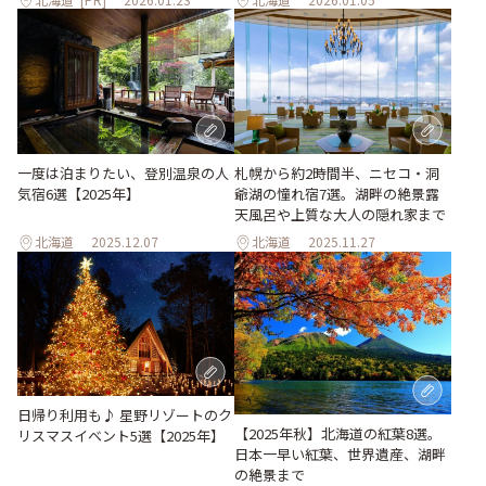
一度は泊まりたい、登別温泉の人
札幌から約2時間半、ニセコ・洞
気宿6選【2025年】
爺湖の憧れ宿7選。湖畔の絶景露
天風呂や上質な大人の隠れ家まで
北海道
2025.12.07
北海道
2025.11.27
日帰り利用も♪ 星野リゾートのク
【2025年秋】北海道の紅葉8選。
リスマスイベント5選【2025年】
日本一早い紅葉、世界遺産、湖畔
の絶景まで