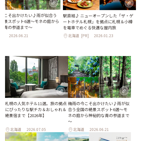
今こそ出かけたい♪雨が似合う
駅直結♪ ニューオープンした「ザ・ゲ
絶景スポット6選～モネの庭から
ートホテル札幌」を拠点に札幌＆小樽
な青の参道まで～
を電車でめぐる快適な屋内旅
道
2026.06.21
北海道
[PR]
2026.01.23
梅雨の今こそ出かけたい♪雨が似
札幌の人気ホテル11選。旅の拠点
合う全国の絶景スポット6選～モ
にぴったりな駅チカ＆おしゃれ＆
ネの庭から神秘的な青の参道まで
絶景宿まで【2026年】
～
北海道
2026.07.05
北海道
2026.06.21