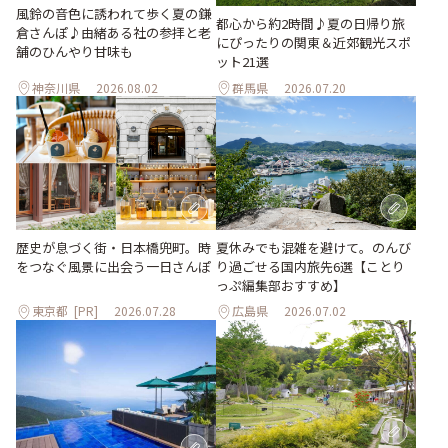
風鈴の音色に誘われて歩く夏の鎌
都心から約2時間♪夏の日帰り旅
倉さんぽ♪由緒ある社の参拝と老
にぴったりの関東＆近郊観光スポ
舗のひんやり甘味も
ット21選
神奈川県
2026.08.02
群馬県
2026.07.20
歴史が息づく街・日本橋兜町。時
夏休みでも混雑を避けて。のんび
をつなぐ風景に出会う一日さんぽ
り過ごせる国内旅先6選【ことり
っぷ編集部おすすめ】
東京都
[PR]
2026.07.28
広島県
2026.07.02