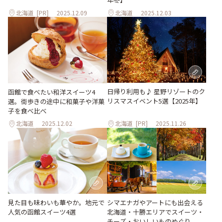
北海道
[PR]
2025.12.09
北海道
2025.12.03
日帰り利用も♪ 星野リゾートのク
函館で食べたい和洋スイーツ4
リスマスイベント5選【2025年】
選。街歩きの途中に和菓子や洋菓
子を食べ比べ
北海道
2025.12.02
北海道
[PR]
2025.11.26
シマエナガやアートにも出会える
見た目も味わいも華やか。地元で
北海道・十勝エリアでスイーツ・
人気の函館スイーツ4選
チーズ・おいしいものめぐり