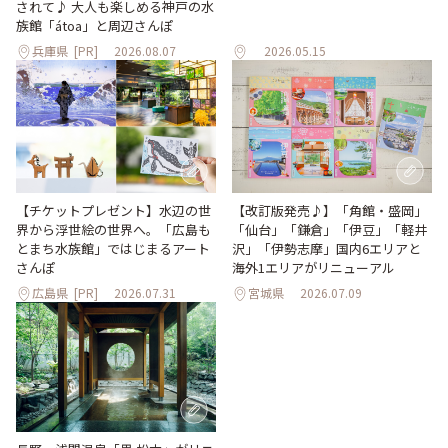
されて♪ 大人も楽しめる神戸の水
族館「átoa」と周辺さんぽ
兵庫県
[PR]
2026.08.07
2026.05.15
【改訂版発売♪】「角館・盛岡」
【チケットプレゼント】水辺の世
「仙台」「鎌倉」「伊豆」「軽井
界から浮世絵の世界へ。「広島も
沢」「伊勢志摩」国内6エリアと
とまち水族館」ではじまるアート
海外1エリアがリニューアル
さんぽ
広島県
[PR]
2026.07.31
宮城県
2026.07.09