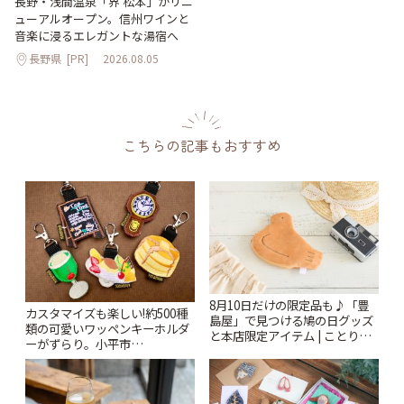
長野・浅間温泉「界 松本」がリニ
ューアルオープン。信州ワインと
音楽に浸るエレガントな湯宿へ
長野県
[PR]
2026.08.05
こちらの記事もおすすめ
8月10日だけの限定品も♪「豊
カスタマイズも楽しい!約500種
島屋」で見つける鳩の日グッズ
類の可愛いワッペンキーホルダ
と本店限定アイテム | ことりっ
ーがずらり。小平市
ぷ
「Kimamaya T&K」 | ことりっ
ぷ