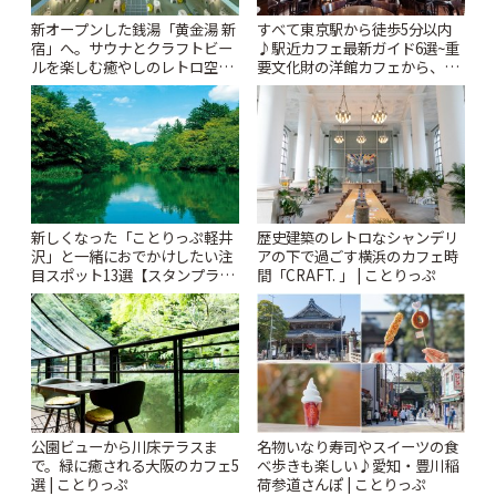
新オープンした銭湯「黄金湯 新
すべて東京駅から徒歩5分以内
宿」へ。サウナとクラフトビー
♪駅近カフェ最新ガイド6選~重
ルを楽しむ癒やしのレトロ空間
要文化財の洋館カフェから、改
| ことりっぷ
札すぐのレトロ喫茶まで~ | こと
りっぷ
新しくなった「ことりっぷ軽井
歴史建築のレトロなシャンデリ
沢」と一緒におでかけしたい注
アの下で過ごす横浜のカフェ時
目スポット13選【スタンプラリ
間「CRAFT. 」 | ことりっぷ
ー開催中】 | ことりっぷ
公園ビューから川床テラスま
名物いなり寿司やスイーツの食
で。緑に癒される大阪のカフェ5
べ歩きも楽しい♪愛知・豊川稲
選 | ことりっぷ
荷参道さんぽ | ことりっぷ