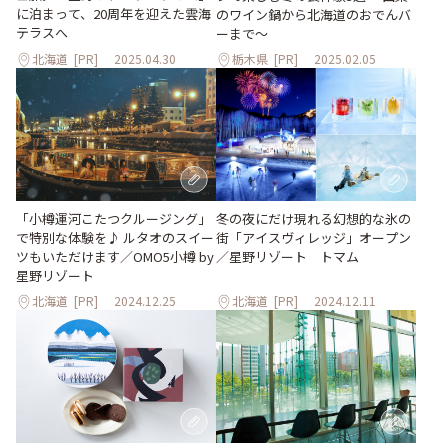
に泊まって、20周年を迎えた雲海
のワイン鍋から北海道のおでんバ
テラスへ
ーまで～
北海道
[PR]
2025.04.30
栃木県
[PR]
2025.02.05
「小樽運河こたつクルージング」
冬の夜にだけ現れる幻想的な氷の
で特別な体験を♪ ルタオのスイー
街「アイスヴィレッジ」オープン
ツもいただけます／OMO5小樽 by
／星野リゾート トマム
星野リゾート
北海道
[PR]
2024.12.25
北海道
[PR]
2024.12.11