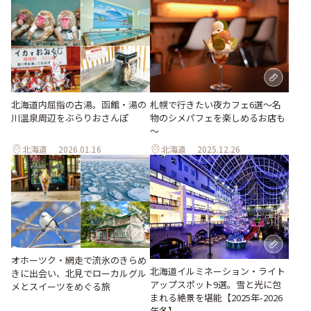
北海道内屈指の古湯。函館・湯の
札幌で行きたい夜カフェ6選～名
川温泉周辺をぶらりおさんぽ
物のシメパフェを楽しめるお店も
～
北海道
2026.01.16
北海道
2025.12.26
オホーツク・網走で流氷のきらめ
北海道イルミネーション・ライト
きに出会い、北見でローカルグル
アップスポット9選。雪と光に包
メとスイーツをめぐる旅
まれる絶景を堪能【2025年-2026
年冬】