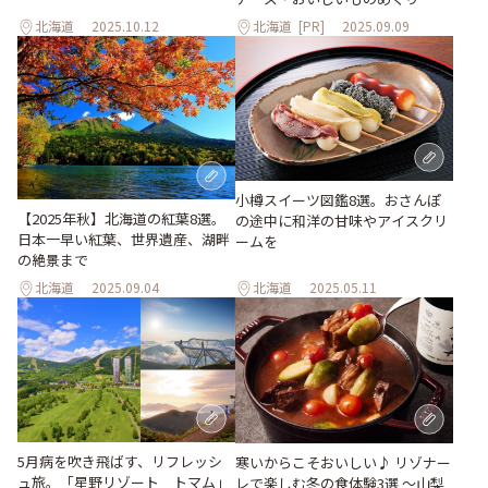
北海道
2025.10.12
北海道
[PR]
2025.09.09
小樽スイーツ図鑑8選。おさんぽ
【2025年秋】北海道の紅葉8選。
の途中に和洋の甘味やアイスクリ
日本一早い紅葉、世界遺産、湖畔
ームを
の絶景まで
北海道
2025.09.04
北海道
2025.05.11
5月病を吹き飛ばす、リフレッシ
寒いからこそおいしい♪ リゾナー
ュ旅。「星野リゾート トマム」
レで楽しむ冬の食体験3選 ～山梨