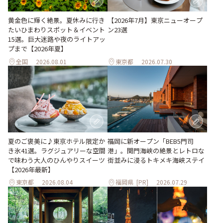
黄金色に輝く絶景。夏休みに行き
【2026年7月】東京ニューオープ
たいひまわりスポット＆イベント
ン23選
15選。巨大迷路や夜のライトアッ
プまで【2026年夏】
全国
2026.08.01
東京都
2026.07.30
夏のご褒美に♪東京ホテル限定か
福岡に新オープン「BEB5門司
き氷41選。ラグジュアリーな空間
港」。関門海峡の絶景とレトロな
で味わう大人のひんやりスイーツ
街並みに浸るトキメキ海峡ステイ
【2026年最新】
東京都
2026.08.04
福岡県
[PR]
2026.07.29