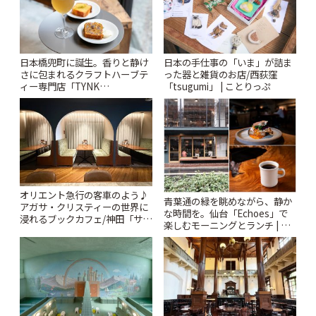
日本橋兜町に誕生。香りと静け
日本の手仕事の「いま」が詰ま
さに包まれるクラフトハーブテ
った器と雑貨のお店/西荻窪
ィー専門店「TYNK
「tsugumi」 | ことりっぷ
Kabutocho」 | ことりっぷ
オリエント急行の客車のよう♪
青葉通の緑を眺めながら、静か
アガサ・クリスティーの世界に
な時間を。仙台「Echoes」で
浸れるブックカフェ/神田「サロ
楽しむモーニングとランチ | こ
ンクリスティ」 | ことりっぷ
とりっぷ