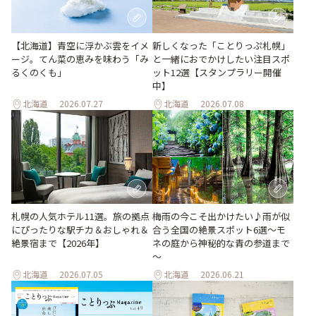
【北海道】青空に浮かぶ雲をイメ
新しくなった「ことりっぷ札幌」
ージ。てん菜の恵みを味わう「み
と一緒におでかけしたい注目スポ
るくのくも」
ット12選【スタンプラリー開催
中】
北海道
2026.07.27
北海道
2026.07.08
梅雨の今こそ出かけたい♪雨が似
札幌の人気ホテル11選。旅の拠点
合う全国の絶景スポット6選～モ
にぴったりな駅チカ＆おしゃれ＆
ネの庭から神秘的な青の参道まで
絶景宿まで【2026年】
～
北海道
2026.07.05
北海道
2026.06.21