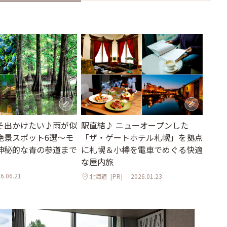
そ出かけたい♪雨が似
駅直結♪ ニューオープンした
絶景スポット6選～モ
「ザ・ゲートホテル札幌」を拠点
神秘的な青の参道まで
に札幌＆小樽を電車でめぐる快適
な屋内旅
6.06.21
北海道
[PR]
2026.01.23