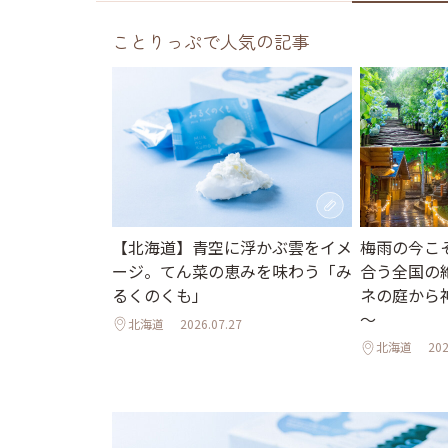
ことりっぷで人気の記事
梅雨の今こ
【北海道】青空に浮かぶ雲をイメ
合う全国の
ージ。てん菜の恵みを味わう「み
ネの庭から
るくのくも」
～
北海道
2026.07.27
北海道
202