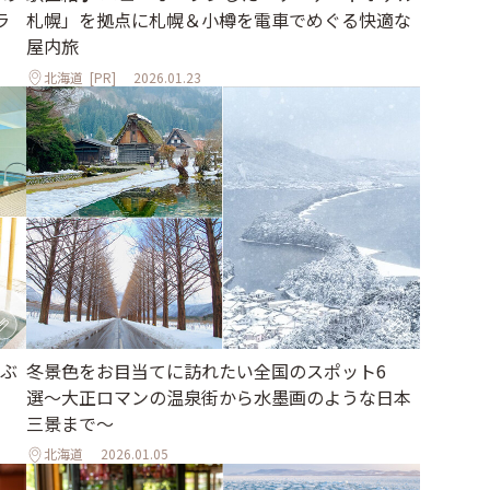
ラ
札幌」を拠点に札幌＆小樽を電車でめぐる快適な
屋内旅
北海道
[PR]
2026.01.23
ぶ
冬景色をお目当てに訪れたい全国のスポット6
選〜大正ロマンの温泉街から水墨画のような日本
三景まで〜
北海道
2026.01.05