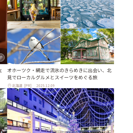
ェ
オホーツク・網走で流氷のきらめきに出会い、北
見でローカルグルメとスイーツをめぐる旅
北海道
[PR]
2025.12.09