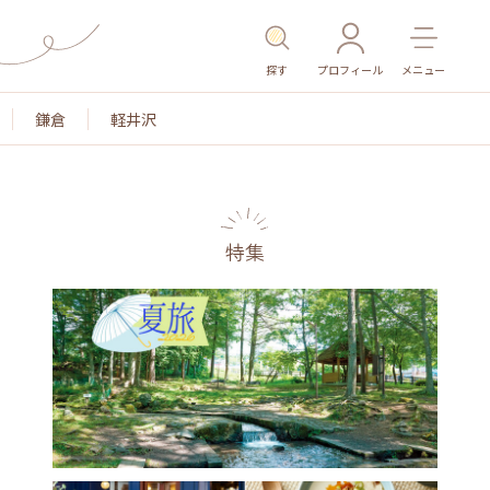
探す
プロフィール
メニュー
鎌倉
軽井沢
特集
色
名所・旧跡
温泉・スパ
その他施設
ごはん