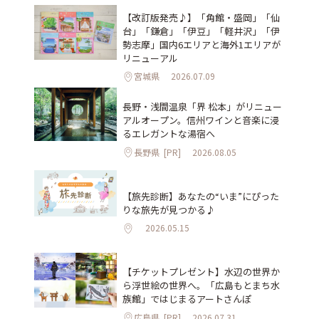
【改訂版発売♪】「角館・盛岡」「仙
台」「鎌倉」「伊豆」「軽井沢」「伊
勢志摩」国内6エリアと海外1エリアが
リニューアル
宮城県
2026.07.09
長野・浅間温泉「界 松本」がリニュー
アルオープン。信州ワインと音楽に浸
るエレガントな湯宿へ
長野県
[PR]
2026.08.05
【旅先診断】あなたの“いま”にぴった
りな旅先が見つかる♪
2026.05.15
【チケットプレゼント】水辺の世界か
ら浮世絵の世界へ。「広島もとまち水
族館」ではじまるアートさんぽ
広島県
[PR]
2026.07.31