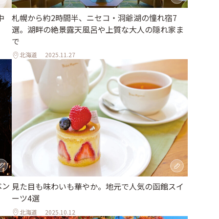
中
札幌から約2時間半、ニセコ・洞爺湖の憧れ宿7
選。湖畔の絶景露天風呂や上質な大人の隠れ家ま
で
北海道
2025.11.27
ベン
見た目も味わいも華やか。地元で人気の函館スイ
ーツ4選
北海道
2025.10.12