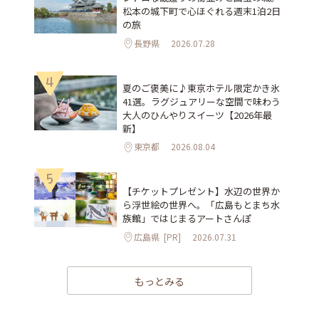
松本の城下町で心ほぐれる週末1泊2日
の旅
長野県
2026.07.28
4
夏のご褒美に♪東京ホテル限定かき氷
41選。ラグジュアリーな空間で味わう
大人のひんやりスイーツ【2026年最
新】
東京都
2026.08.04
5
【チケットプレゼント】水辺の世界か
ら浮世絵の世界へ。「広島もとまち水
族館」ではじまるアートさんぽ
広島県
[PR]
2026.07.31
もっとみる