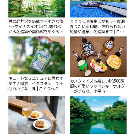
夏の軽井沢を堪能する小さな旅
ことりっぷ編集部がもう一度泊
へ~マイナスイオンに包まれな
まりたい宿10選。忘れられない
がら名建築や美術館をめぐろう
絶景や温泉、名建築まで | こと
~ | ことりっぷ
りっぷ
キュートなミニチュアに思わず
カスタマイズも楽しい!約500種
夢中♪鎌倉「イクスタン」で出
類の可愛いワッペンキーホルダ
会う小さな世界 | ことりっぷ
ーがずらり。小平市
「Kimamaya T&K」 | ことりっ
ぷ