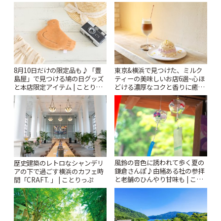
8月10日だけの限定品も♪「豊
東京&横浜で見つけた、ミルク
島屋」で見つける鳩の日グッズ
ティーの美味しいお店6選~心ほ
と本店限定アイテム | ことりっ
どける濃厚なコクと香りに癒や
ぷ
されるティータイム~ | ことりっ
ぷ
風鈴の音色に誘われて歩く夏の
歴史建築のレトロなシャンデリ
鎌倉さんぽ♪由緒ある社の参拝
アの下で過ごす横浜のカフェ時
と老舗のひんやり甘味も | こと
間「CRAFT. 」 | ことりっぷ
りっぷ