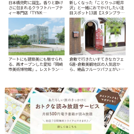
日本橋兜町に誕生。香りと静け
新しくなった「ことりっぷ軽井
さに包まれるクラフトハーブテ
沢」と一緒におでかけしたい注
ィー専門店「TYNK
目スポット13選【スタンプラリ
Kabutocho」 | ことりっぷ
ー開催中】 | ことりっぷ
アートにも建築美にも魅せられ
倉敷で行きたいすてきなカフェ
る、再オープンした愛知「岡崎
6選~倉敷美観地区の人気店か
市美術博物館」。レストランや
ら、絶品フルーツパフェがいた
ショップも充実 | ことりっぷ
だけるパーラーまで~ | ことりっ
ぷ