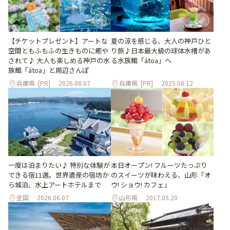
【チケットプレゼント】アートな
夏の涼を感じる、大人の神戸ひと
空間ともふもふの生きものに癒や
り旅♪日本最大級の球体水槽があ
されて♪ 大人も楽しめる神戸の水
る水族館「átoa」へ
族館「átoa」と周辺さんぽ
兵庫県
[PR]
2026.08.07
兵庫県
[PR]
2025.08.12
一度は泊まりたい♪ 特別な体験が
本日オープン! フルーツたっぷり
できる宿11選。世界遺産の宿坊か
のスイーツが味わえる、山形「オ
ら城泊、水上アートホテルまで
ウ! ショウ! カフェ」
全国
2026.06.07
山形県
2017.05.20