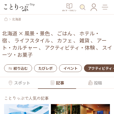
ガイド・マガジン
北海道
北海道
×
風景・景色
、
ごはん
、
ホテル・
宿
、
ライフスタイル
、
カフェ
、
雑貨
、
アー
ト・カルチャー
、
アクティビティ・体験
、
スイ
ーツ・お菓子
絞り込む
たびレポ
イベント
アクティビティ
スポット
記事
投稿
ことりっぷで人気の記事