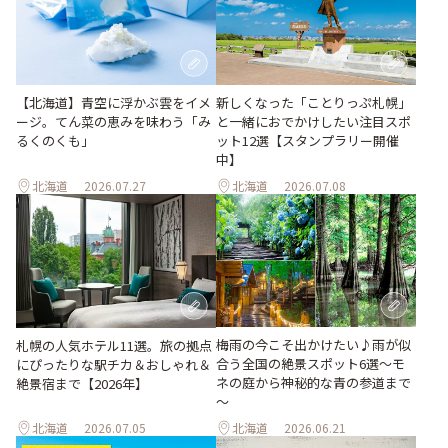
【北海道】青空に浮かぶ雲をイメ
新しくなった「ことりっぷ札幌」
ージ。てん菜の恵みを味わう「み
と一緒におでかけしたい注目スポ
るくのくも」
ット12選【スタンプラリー開催
中】
北海道
2026.07.27
北海道
2026.07.08
梅雨の今こそ出かけたい♪雨が似
札幌の人気ホテル11選。旅の拠点
合う全国の絶景スポット6選～モ
にぴったりな駅チカ＆おしゃれ＆
ネの庭から神秘的な青の参道まで
絶景宿まで【2026年】
～
北海道
2026.07.05
北海道
2026.06.21