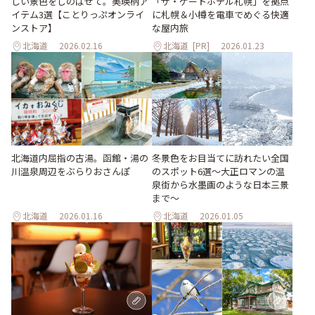
しい景色をしのばせて。美瑛柄ア
「ザ・ゲートホテル札幌」を拠点
イテム3選【ことりっぷオンライ
に札幌＆小樽を電車でめぐる快適
ンストア】
な屋内旅
北海道
2026.02.16
北海道
[PR]
2026.01.23
北海道内屈指の古湯。函館・湯の
冬景色をお目当てに訪れたい全国
川温泉周辺をぶらりおさんぽ
のスポット6選〜大正ロマンの温
泉街から水墨画のような日本三景
まで〜
北海道
2026.01.16
北海道
2026.01.05