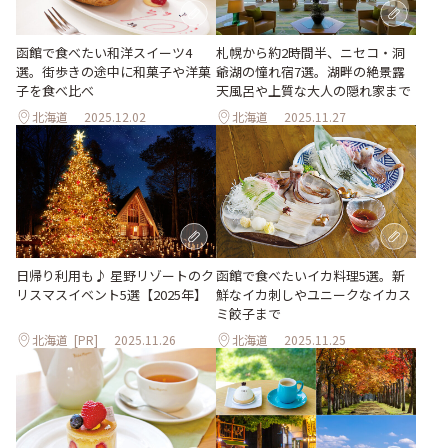
函館で食べたい和洋スイーツ4
札幌から約2時間半、ニセコ・洞
選。街歩きの途中に和菓子や洋菓
爺湖の憧れ宿7選。湖畔の絶景露
子を食べ比べ
天風呂や上質な大人の隠れ家まで
北海道
2025.12.02
北海道
2025.11.27
日帰り利用も♪ 星野リゾートのク
函館で食べたいイカ料理5選。新
リスマスイベント5選【2025年】
鮮なイカ刺しやユニークなイカス
ミ餃子まで
北海道
[PR]
2025.11.26
北海道
2025.11.25