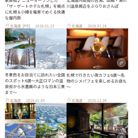
北海道内屈指の古湯。函館・湯の
駅直結♪ ニューオープンした
川温泉周辺をぶらりおさんぽ
「ザ・ゲートホテル札幌」を拠点
に札幌＆小樽を電車でめぐる快適
な屋内旅
北海道
[PR]
2026.01.23
北海道
2026.01.16
冬景色をお目当てに訪れたい全国
札幌で行きたい夜カフェ6選～名
のスポット6選〜大正ロマンの温
物のシメパフェを楽しめるお店も
泉街から水墨画のような日本三景
～
まで〜
北海道
2026.01.05
北海道
2025.12.26