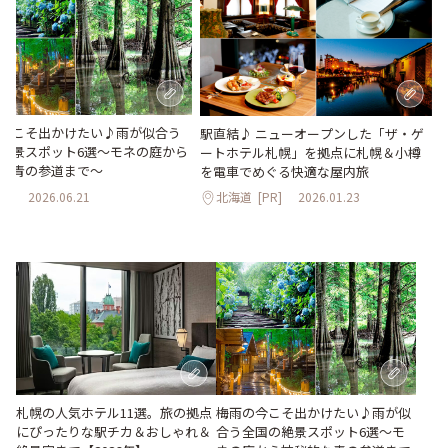
今こそ出かけたい♪雨が似合う
駅直結♪ ニューオープンした「ザ・ゲ
絶景スポット6選～モネの庭から
ートホテル札幌」を拠点に札幌＆小樽
な青の参道まで～
を電車でめぐる快適な屋内旅
道
2026.06.21
北海道
[PR]
2026.01.23
梅雨の今こそ出かけたい♪雨が似
札幌の人気ホテル11選。旅の拠点
合う全国の絶景スポット6選～モ
にぴったりな駅チカ＆おしゃれ＆