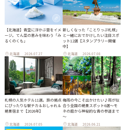
【北海道】青空に浮かぶ雲をイメ
新しくなった「ことりっぷ札幌」
ージ。てん菜の恵みを味わう「み
と一緒におでかけしたい注目スポ
るくのくも」
ット12選【スタンプラリー開催
中】
北海道
2026.07.27
北海道
2026.07.08
梅雨の今こそ出かけたい♪雨が似
札幌の人気ホテル11選。旅の拠点
合う全国の絶景スポット6選～モ
にぴったりな駅チカ＆おしゃれ＆
ネの庭から神秘的な青の参道まで
絶景宿まで【2026年】
～
北海道
2026.07.05
北海道
2026.06.21