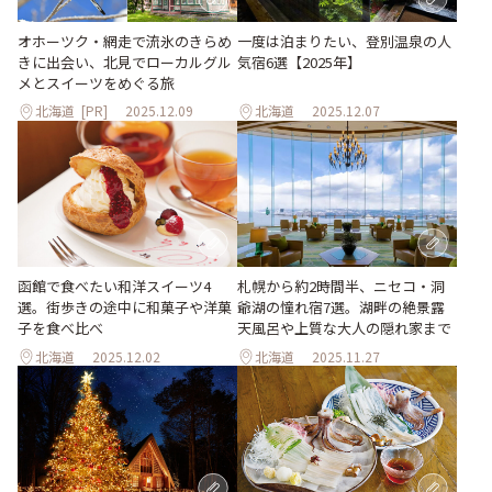
オホーツク・網走で流氷のきらめ
一度は泊まりたい、登別温泉の人
きに出会い、北見でローカルグル
気宿6選【2025年】
メとスイーツをめぐる旅
北海道
[PR]
2025.12.09
北海道
2025.12.07
函館で食べたい和洋スイーツ4
札幌から約2時間半、ニセコ・洞
選。街歩きの途中に和菓子や洋菓
爺湖の憧れ宿7選。湖畔の絶景露
子を食べ比べ
天風呂や上質な大人の隠れ家まで
北海道
2025.12.02
北海道
2025.11.27