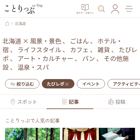
ガイド・マガジン
北海道
北海道
×
風景・景色
、
ごはん
、
ホテル・
宿
、
ライフスタイル
、
カフェ
、
雑貨
、
たびレ
ポ
、
アート・カルチャー
、
パン
、
その他施
設
、
温泉・スパ
絞り込む
たびレポ
イベント
アクティビテ
スポット
記事
投稿
ことりっぷで人気の記事