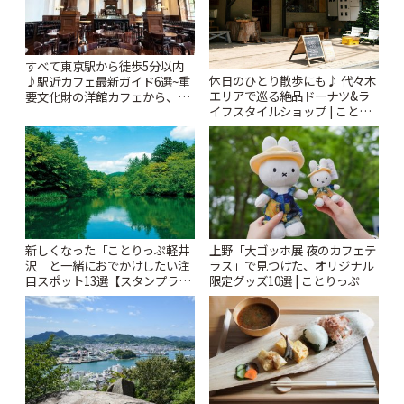
すべて東京駅から徒歩5分以内
休日のひとり散歩にも♪ 代々木
♪駅近カフェ最新ガイド6選~重
エリアで巡る絶品ドーナツ&ラ
要文化財の洋館カフェから、改
イフスタイルショップ | ことり
札すぐのレトロ喫茶まで~ | こと
っぷ
りっぷ
新しくなった「ことりっぷ軽井
上野「大ゴッホ展 夜のカフェテ
沢」と一緒におでかけしたい注
ラス」で見つけた、オリジナル
目スポット13選【スタンプラリ
限定グッズ10選 | ことりっぷ
ー開催中】 | ことりっぷ