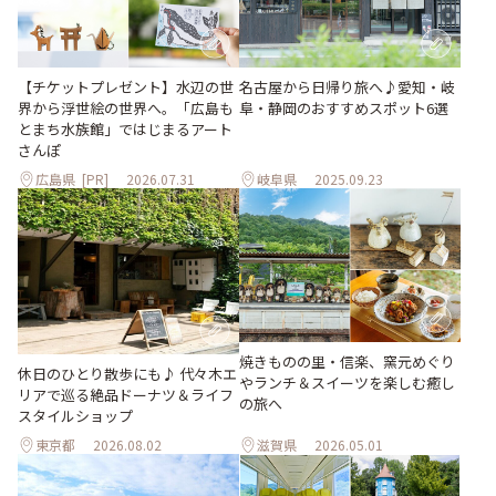
【チケットプレゼント】水辺の世
名古屋から日帰り旅へ♪愛知・岐
界から浮世絵の世界へ。「広島も
阜・静岡のおすすめスポット6選
とまち水族館」ではじまるアート
さんぽ
広島県
[PR]
2026.07.31
岐阜県
2025.09.23
焼きものの里・信楽、窯元めぐり
休日のひとり散歩にも♪ 代々木エ
やランチ＆スイーツを楽しむ癒し
リアで巡る絶品ドーナツ＆ライフ
の旅へ
スタイルショップ
東京都
2026.08.02
滋賀県
2026.05.01