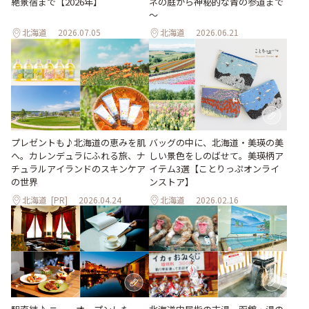
ネの庭から神秘的な青の参道まで
絶景宿まで【2026年】
～
北海道
2026.07.05
北海道
2026.06.21
プレゼントも♪北海道の恵みを肌
バッグの中に、北海道・美瑛の美
へ。カレンデュラにふれる旅、ナ
しい景色をしのばせて。美瑛柄ア
チュラルアイランドのスキンケア
イテム3選【ことりっぷオンライ
の世界
ンストア】
北海道
[PR]
2026.04.24
北海道
2026.02.16