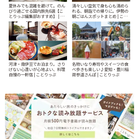
夏休みでも混雑を避けて。のん
清々しい空気で身も心も清めら
びり過ごせる国内旅先6選【こ
れる、朝詣での帰りに。伊勢の
とりっぷ編集部おすすめ】 | こ
朝ごはんスポットまとめ | こと
とりっぷ
りっぷ
河津・南伊豆でお泊まり。さり
名物いなり寿司やスイーツの食
げない心遣いが心地よい、料理
べ歩きも楽しい♪愛知・豊川稲
自慢の一軒宿 | ことりっぷ
荷参道さんぽ | ことりっぷ