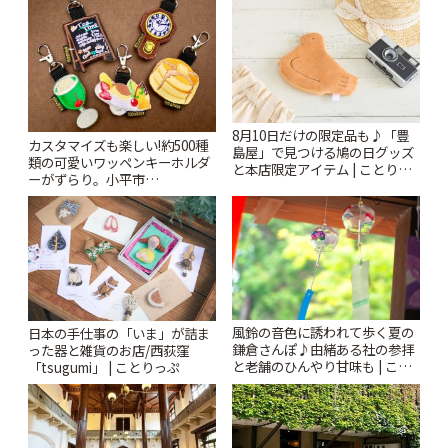
8月10日だけの限定品も♪「豊
カスタマイズも楽しい!約500種
島屋」で見つける鳩の日グッズ
類の可愛いワッペンキーホルダ
と本店限定アイテム | ことりっ
ーがずらり。小平市
ぷ
「Kimamaya T&K」 | ことりっ
ぷ
風鈴の音色に誘われて歩く夏の
日本の手仕事の「いま」が詰ま
鎌倉さんぽ♪由緒ある社の参拝
った器と雑貨のお店/西荻窪
と老舗のひんやり甘味も | こと
「tsugumi」 | ことりっぷ
りっぷ