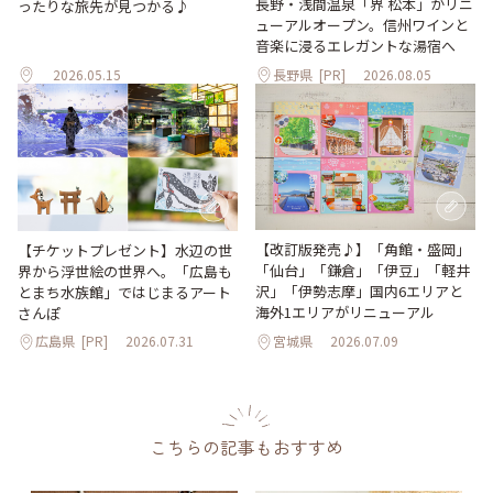
長野・浅間温泉「界 松本」がリニ
ったりな旅先が見つかる♪
ューアルオープン。信州ワインと
音楽に浸るエレガントな湯宿へ
2026.05.15
長野県
[PR]
2026.08.05
【改訂版発売♪】「角館・盛岡」
【チケットプレゼント】水辺の世
「仙台」「鎌倉」「伊豆」「軽井
界から浮世絵の世界へ。「広島も
沢」「伊勢志摩」国内6エリアと
とまち水族館」ではじまるアート
海外1エリアがリニューアル
さんぽ
広島県
[PR]
2026.07.31
宮城県
2026.07.09
こちらの記事もおすすめ