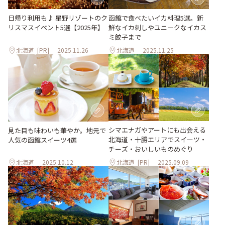
日帰り利用も♪ 星野リゾートのク
函館で食べたいイカ料理5選。新
リスマスイベント5選【2025年】
鮮なイカ刺しやユニークなイカス
ミ餃子まで
北海道
[PR]
2025.11.26
北海道
2025.11.25
シマエナガやアートにも出会える
見た目も味わいも華やか。地元で
北海道・十勝エリアでスイーツ・
人気の函館スイーツ4選
チーズ・おいしいものめぐり
北海道
2025.10.12
北海道
[PR]
2025.09.09