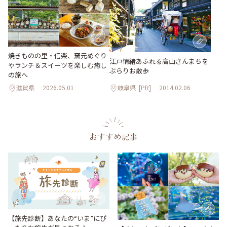
焼きものの里・信楽、窯元めぐり
江戸情緒あふれる高山さんまちを
やランチ＆スイーツを楽しむ癒し
ぶらりお散歩
の旅へ
滋賀県
2026.05.01
岐阜県
[PR]
2014.02.06
おすすめ記事
【旅先診断】あなたの“いま”にぴ