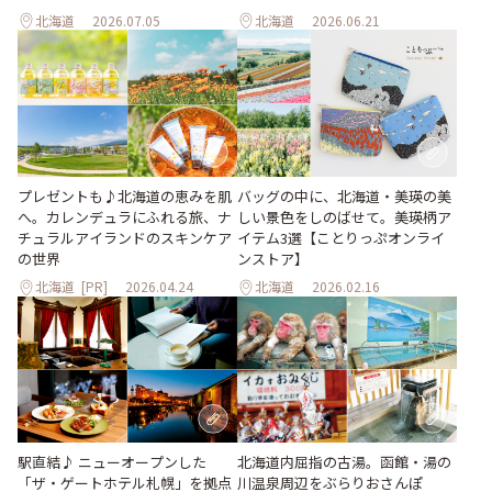
北海道
2026.07.05
北海道
2026.06.21
プレゼントも♪北海道の恵みを肌
バッグの中に、北海道・美瑛の美
へ。カレンデュラにふれる旅、ナ
しい景色をしのばせて。美瑛柄ア
チュラルアイランドのスキンケア
イテム3選【ことりっぷオンライ
の世界
ンストア】
北海道
[PR]
2026.04.24
北海道
2026.02.16
北海道内屈指の古湯。函館・湯の
駅直結♪ ニューオープンした
川温泉周辺をぶらりおさんぽ
「ザ・ゲートホテル札幌」を拠点