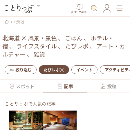
ガイド・マガジン
北海道
北海道
×
風景・景色
、
ごはん
、
ホテル・
宿
、
ライフスタイル
、
たびレポ
、
アート・カ
ルチャー
、
雑貨
絞り込む
たびレポ
イベント
アクティビテ
スポット
記事
投稿
ことりっぷで人気の記事