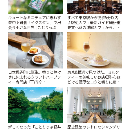
キュートなミニチュアに思わず
すべて東京駅から徒歩5分以内
夢中♪鎌倉「イクスタン」で出
♪駅近カフェ最新ガイド6選~重
会う小さな世界 | ことりっぷ
要文化財の洋館カフェから、改
札すぐのレトロ喫茶まで~ | こと
りっぷ
日本橋兜町に誕生。香りと静け
東京&横浜で見つけた、ミルク
さに包まれるクラフトハーブテ
ティーの美味しいお店6選~心ほ
ィー専門店「TYNK
どける濃厚なコクと香りに癒や
Kabutocho」 | ことりっぷ
されるティータイム~ | ことりっ
ぷ
新しくなった「ことりっぷ軽井
歴史建築のレトロなシャンデリ