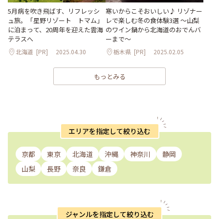
5月病を吹き飛ばす、リフレッシ
寒いからこそおいしい♪ リゾナー
ュ旅。「星野リゾート トマム」
レで楽しむ冬の食体験3選 ～山梨
に泊まって、20周年を迎えた雲海
のワイン鍋から北海道のおでんバ
テラスへ
ーまで～
北海道
[PR]
2025.04.30
栃木県
[PR]
2025.02.05
もっとみる
エリアを指定して絞り込む
京都
東京
北海道
沖縄
神奈川
静岡
山梨
長野
奈良
鎌倉
ジャンルを指定して絞り込む