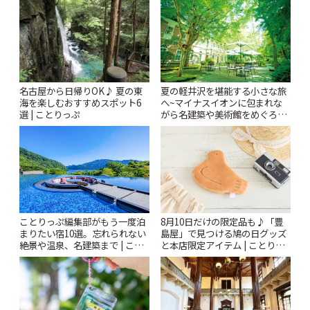
名古屋から日帰りOK♪ 夏の東
夏の軽井沢を堪能する小さな旅
海を楽しむおすすめスポット6
へ~マイナスイオンに包まれな
選 | ことりっぷ
がら名建築や美術館をめぐろう
~ | ことりっぷ
ことりっぷ編集部がもう一度泊
8月10日だけの限定品も♪「豊
まりたい宿10選。忘れられない
島屋」で見つける鳩の日グッズ
絶景や温泉、名建築まで | こと
と本店限定アイテム | ことりっ
りっぷ
ぷ