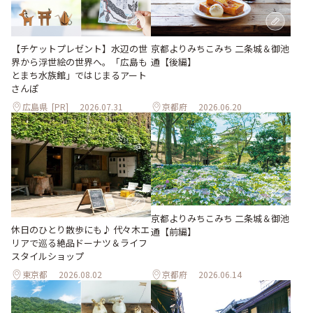
【チケットプレゼント】水辺の世
京都よりみちこみち 二条城＆御池
界から浮世絵の世界へ。「広島も
通【後編】
とまち水族館」ではじまるアート
さんぽ
広島県
[PR]
2026.07.31
京都府
2026.06.20
京都よりみちこみち 二条城＆御池
休日のひとり散歩にも♪ 代々木エ
通【前編】
リアで巡る絶品ドーナツ＆ライフ
スタイルショップ
東京都
2026.08.02
京都府
2026.06.14