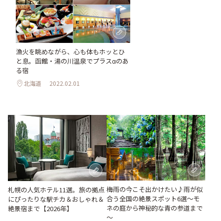
漁火を眺めながら、心も体もホッとひ
と息。函館・湯の川温泉でプラスαのあ
る宿
北海道
2022.02.01
梅雨の今こそ出かけたい♪雨が似
札幌の人気ホテル11選。旅の拠点
合う全国の絶景スポット6選～モ
にぴったりな駅チカ＆おしゃれ＆
ネの庭から神秘的な青の参道まで
絶景宿まで【2026年】
～