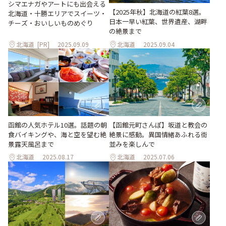
シマエナガやアートにも出会える
【2025年秋】北海道の紅葉8選。
北海道・十勝エリアでスイーツ・
日本一早い紅葉、世界遺産、湖畔
チーズ・おいしいものめぐり
の絶景まで
北海道
[PR]
2025.09.09
北海道
2025.09.04
函館の人気ホテル10選。話題の朝
【函館元町さんぽ】坂道と教会の
食バイキングや、海と空を望む絶
絶景に感動。異国情緒あふれる街
景露天風呂まで
並みを楽しんで
北海道
2025.08.17
北海道
2025.07.06