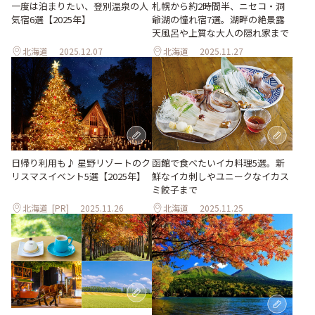
一度は泊まりたい、登別温泉の人
札幌から約2時間半、ニセコ・洞
気宿6選【2025年】
爺湖の憧れ宿7選。湖畔の絶景露
天風呂や上質な大人の隠れ家まで
北海道
2025.12.07
北海道
2025.11.27
日帰り利用も♪ 星野リゾートのク
函館で食べたいイカ料理5選。新
リスマスイベント5選【2025年】
鮮なイカ刺しやユニークなイカス
ミ餃子まで
北海道
[PR]
2025.11.26
北海道
2025.11.25