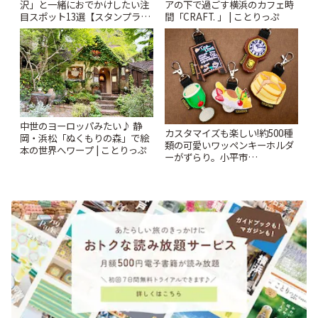
沢」と一緒におでかけしたい注
アの下で過ごす横浜のカフェ時
目スポット13選【スタンプラリ
間「CRAFT. 」 | ことりっぷ
ー開催中】 | ことりっぷ
中世のヨーロッパみたい♪ 静
カスタマイズも楽しい!約500種
岡・浜松「ぬくもりの森」で絵
類の可愛いワッペンキーホルダ
本の世界へワープ | ことりっぷ
ーがずらり。小平市
「Kimamaya T&K」 | ことりっ
ぷ