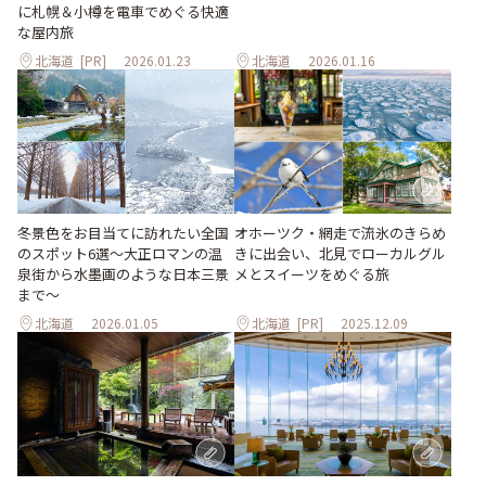
に札幌＆小樽を電車でめぐる快適
な屋内旅
北海道
[PR]
2026.01.23
北海道
2026.01.16
冬景色をお目当てに訪れたい全国
オホーツク・網走で流氷のきらめ
のスポット6選〜大正ロマンの温
きに出会い、北見でローカルグル
泉街から水墨画のような日本三景
メとスイーツをめぐる旅
まで〜
北海道
2026.01.05
北海道
[PR]
2025.12.09