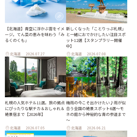
【北海道】青空に浮かぶ雲をイメ
新しくなった「ことりっぷ札幌」
ージ。てん菜の恵みを味わう「み
と一緒におでかけしたい注目スポ
るくのくも」
ット12選【スタンプラリー開催
中】
北海道
2026.07.27
北海道
2026.07.08
梅雨の今こそ出かけたい♪雨が似
札幌の人気ホテル11選。旅の拠点
合う全国の絶景スポット6選～モ
にぴったりな駅チカ＆おしゃれ＆
ネの庭から神秘的な青の参道まで
絶景宿まで【2026年】
～
北海道
2026.07.05
北海道
2026.06.21