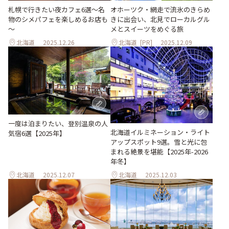
札幌で行きたい夜カフェ6選～名
オホーツク・網走で流氷のきらめ
物のシメパフェを楽しめるお店も
きに出会い、北見でローカルグル
～
メとスイーツをめぐる旅
北海道
2025.12.26
北海道
[PR]
2025.12.09
一度は泊まりたい、登別温泉の人
北海道イルミネーション・ライト
気宿6選【2025年】
アップスポット9選。雪と光に包
まれる絶景を堪能【2025年-2026
年冬】
北海道
2025.12.07
北海道
2025.12.03