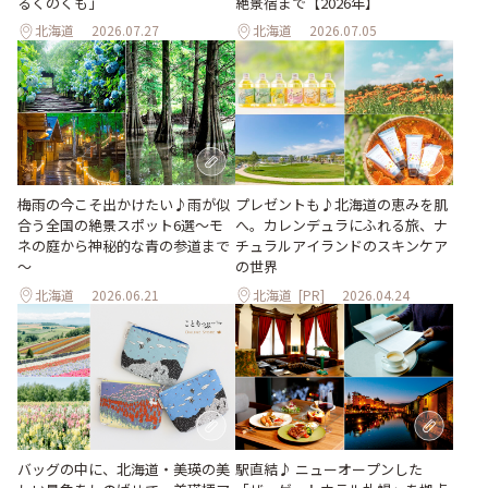
るくのくも」
絶景宿まで【2026年】
北海道
2026.07.27
北海道
2026.07.05
梅雨の今こそ出かけたい♪雨が似
プレゼントも♪北海道の恵みを肌
合う全国の絶景スポット6選～モ
へ。カレンデュラにふれる旅、ナ
ネの庭から神秘的な青の参道まで
チュラルアイランドのスキンケア
～
の世界
北海道
2026.06.21
北海道
[PR]
2026.04.24
バッグの中に、北海道・美瑛の美
駅直結♪ ニューオープンした