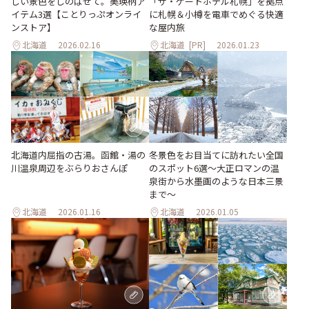
しい景色をしのばせて。美瑛柄ア
「ザ・ゲートホテル札幌」を拠点
イテム3選【ことりっぷオンライ
に札幌＆小樽を電車でめぐる快適
ンストア】
な屋内旅
北海道
2026.02.16
北海道
[PR]
2026.01.23
北海道内屈指の古湯。函館・湯の
冬景色をお目当てに訪れたい全国
川温泉周辺をぶらりおさんぽ
のスポット6選〜大正ロマンの温
泉街から水墨画のような日本三景
まで〜
北海道
2026.01.16
北海道
2026.01.05