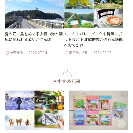
夏の江ノ島をめぐる♪青い海と潮
ムーミンバレーパークや発酵スポ
風に誘われる涼やかさんぽ
ットなど♪ 北欧時間が流れる飯能
へおでかけ
神奈川県
2026.07.14
埼玉県
[PR]
2024.09.06
おすすめ記事