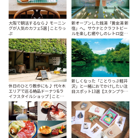
大阪で朝活するなら♪ モーニン
新オープンした銭湯「黄金湯 新
グが人気のカフェ5選 | ことりっ
宿」へ。サウナとクラフトビー
ぷ
ルを楽しむ癒やしのレトロ空間
| ことりっぷ
新しくなった「ことりっぷ軽井
休日のひとり散歩にも♪ 代々木
沢」と一緒におでかけしたい注
エリアで巡る絶品ドーナツ&ラ
目スポット13選【スタンプラリ
イフスタイルショップ | ことり
ー開催中】 | ことりっぷ
っぷ