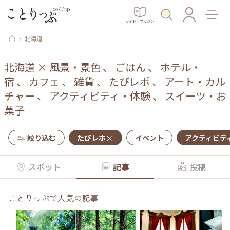
ガイド・マガジン
北海道
北海道
×
風景・景色
、
ごはん
、
ホテル・
宿
、
カフェ
、
雑貨
、
たびレポ
、
アート・カル
チャー
、
アクティビティ・体験
、
スイーツ・お
菓子
絞り込む
たびレポ
イベント
アクティビテ
スポット
記事
投稿
ことりっぷで人気の記事