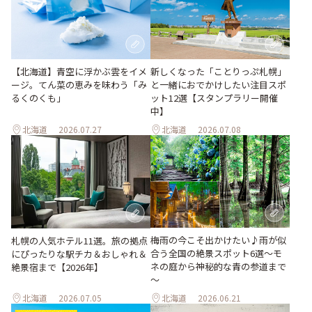
【北海道】青空に浮かぶ雲をイメ
新しくなった「ことりっぷ札幌」
ージ。てん菜の恵みを味わう「み
と一緒におでかけしたい注目スポ
るくのくも」
ット12選【スタンプラリー開催
中】
北海道
2026.07.27
北海道
2026.07.08
梅雨の今こそ出かけたい♪雨が似
札幌の人気ホテル11選。旅の拠点
合う全国の絶景スポット6選～モ
にぴったりな駅チカ＆おしゃれ＆
ネの庭から神秘的な青の参道まで
絶景宿まで【2026年】
～
北海道
2026.07.05
北海道
2026.06.21