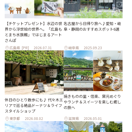
【チケットプレゼント】水辺の世
名古屋から日帰り旅へ♪愛知・岐
界から浮世絵の世界へ。「広島も
阜・静岡のおすすめスポット6選
とまち水族館」ではじまるアート
さんぽ
広島県
[PR]
2026.07.31
岐阜県
2025.09.23
焼きものの里・信楽、窯元めぐり
休日のひとり散歩にも♪ 代々木エ
やランチ＆スイーツを楽しむ癒し
リアで巡る絶品ドーナツ＆ライフ
の旅へ
スタイルショップ
東京都
2026.08.02
滋賀県
2026.05.01