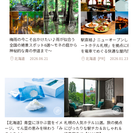
梅雨の今こそ出かけたい♪雨が似合う
駅直結♪ ニューオープンした
全国の絶景スポット6選～モネの庭から
ートホテル札幌」を拠点に札
神秘的な青の参道まで～
を電車でめぐる快適な屋内旅
北海道
2026.06.21
北海道
[PR]
2026.01.23
【北海道】青空に浮かぶ雲をイメ
札幌の人気ホテル11選。旅の拠点
ージ。てん菜の恵みを味わう「み
にぴったりな駅チカ＆おしゃれ＆