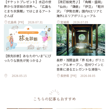
【改訂版発売♪】「角館・盛岡」
【チケットプレゼント】水辺の世
「仙台」「鎌倉」「伊豆」「軽井
界から浮世絵の世界へ。「広島も
沢」「伊勢志摩」国内6エリアと
とまち水族館」ではじまるアート
海外1エリアがリニューアル
さんぽ
広島県
[PR]
2026.07.31
宮城県
2026.07.09
【旅先診断】あなたの“いま”にぴ
長野・浅間温泉「界 松本」がリニ
ったりな旅先が見つかる♪
ューアルオープン。信州ワインと
音楽に浸るエレガントな湯宿へ
2026.05.15
長野県
[PR]
2026.08.05
こちらの記事もおすすめ