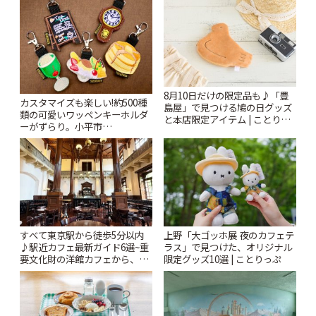
8月10日だけの限定品も♪「豊
カスタマイズも楽しい!約500種
島屋」で見つける鳩の日グッズ
類の可愛いワッペンキーホルダ
と本店限定アイテム | ことりっ
ーがずらり。小平市
ぷ
「Kimamaya T&K」 | ことりっ
ぷ
すべて東京駅から徒歩5分以内
上野「大ゴッホ展 夜のカフェテ
♪駅近カフェ最新ガイド6選~重
ラス」で見つけた、オリジナル
要文化財の洋館カフェから、改
限定グッズ10選 | ことりっぷ
札すぐのレトロ喫茶まで~ | こと
りっぷ