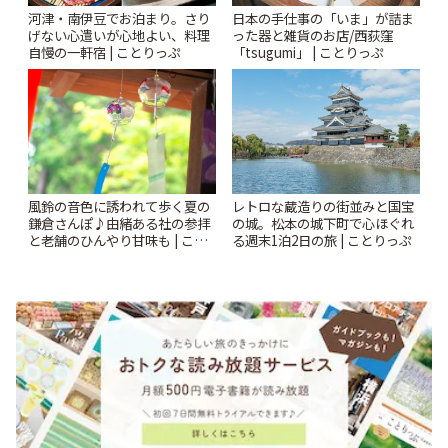
河津・南伊豆でお泊まり。さり
日本の手仕事の「いま」が詰ま
げない心遣いが心地よい、料理
った器と雑貨のお店/西荻窪
自慢の一軒宿 | ことりっぷ
「tsugumi」 | ことりっぷ
風鈴の音色に誘われて歩く夏の
レトロな蔵造りの街並みと国宝
鎌倉さんぽ♪由緒ある社の参拝
の城。松本の城下町で心ほぐれ
と老舗のひんやり甘味も | こと
る週末1泊2日の旅 | ことりっぷ
りっぷ