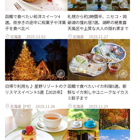
函館で食べたい和洋スイーツ4
札幌から約2時間半、ニセコ・洞
選。街歩きの途中に和菓子や洋菓
爺湖の憧れ宿7選。湖畔の絶景露
子を食べ比べ
天風呂や上質な大人の隠れ家まで
北海道
2025.12.02
北海道
2025.11.27
日帰り利用も♪ 星野リゾートのク
函館で食べたいイカ料理5選。新
リスマスイベント5選【2025年】
鮮なイカ刺しやユニークなイカス
ミ餃子まで
北海道
[PR]
2025.11.26
北海道
2025.11.25