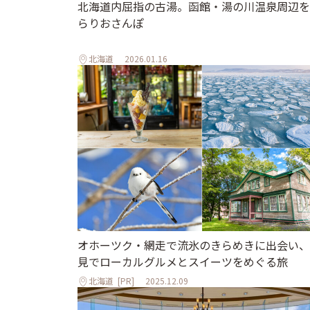
北海道内屈指の古湯。函館・湯の川温泉周辺を
らりおさんぽ
北海道
2026.01.16
オホーツク・網走で流氷のきらめきに出会い、
見でローカルグルメとスイーツをめぐる旅
北海道
[PR]
2025.12.09