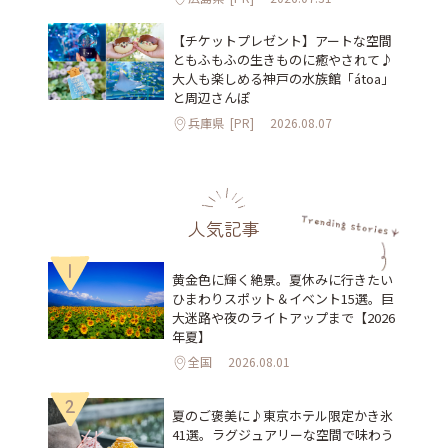
【チケットプレゼント】アートな空間
ともふもふの生きものに癒やされて♪
大人も楽しめる神戸の水族館「átoa」
と周辺さんぽ
兵庫県
[PR]
2026.08.07
人気記事
1
黄金色に輝く絶景。夏休みに行きたい
ひまわりスポット＆イベント15選。巨
大迷路や夜のライトアップまで【2026
年夏】
全国
2026.08.01
2
夏のご褒美に♪東京ホテル限定かき氷
41選。ラグジュアリーな空間で味わう