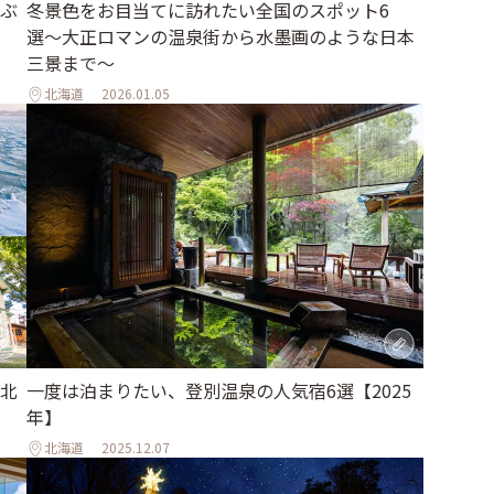
ぶ
冬景色をお目当てに訪れたい全国のスポット6
選〜大正ロマンの温泉街から水墨画のような日本
三景まで〜
北海道
2026.01.05
北
一度は泊まりたい、登別温泉の人気宿6選【2025
年】
北海道
2025.12.07