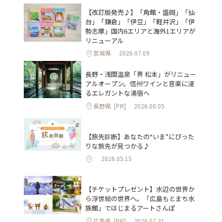
【改訂版発売♪】「角館・盛岡」「仙
台」「鎌倉」「伊豆」「軽井沢」「伊
勢志摩」国内6エリアと海外1エリアが
リニューアル
宮城県
2026.07.09
長野・浅間温泉「界 松本」がリニュー
アルオープン。信州ワインと音楽に浸
るエレガントな湯宿へ
長野県
[PR]
2026.08.05
【旅先診断】あなたの“いま”にぴった
りな旅先が見つかる♪
2026.05.15
【チケットプレゼント】水辺の世界か
ら浮世絵の世界へ。「広島もとまち水
族館」ではじまるアートさんぽ
広島県
[PR]
2026.07.31