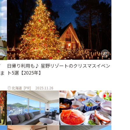
日帰り利用も♪ 星野リゾートのクリスマスイベン
7
ト5選【2025年】
ま
北海道
[PR]
2025.11.26