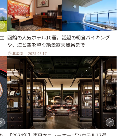
函館の人気ホテル10選。話題の朝食バイキング
エ
や、海と空を望む絶景露天風呂まで
北海道
2025.08.17
の
【2024年】東日本ニューオープンホテル12選