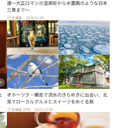
選〜大正ロマンの温泉街から水墨画のような日本
三景まで〜
北海道
2026.01.05
ェ
オホーツク・網走で流氷のきらめきに出会い、北
見でローカルグルメとスイーツをめぐる旅
北海道
[PR]
2025.12.09