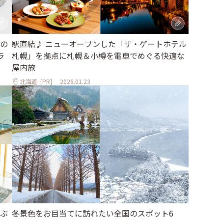
の
駅直結♪ ニューオープンした「ザ・ゲートホテル
ラ
札幌」を拠点に札幌＆小樽を電車でめぐる快適な
屋内旅
北海道
[PR]
2026.01.23
ぶ
冬景色をお目当てに訪れたい全国のスポット6