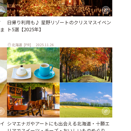
日帰り利用も♪ 星野リゾートのクリスマスイベン
7
ト5選【2025年】
ま
北海道
[PR]
2025.11.26
シマエナガやアートにも出会える北海道・十勝エ
イ
リアでスイーツ・チーズ・おいしいものめぐり