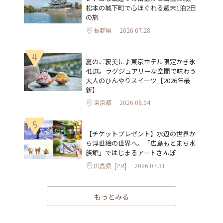
松本の城下町で心ほぐれる週末1泊2日
の旅
長野県
2026.07.28
4
夏のご褒美に♪東京ホテル限定かき氷
41選。ラグジュアリーな空間で味わう
大人のひんやりスイーツ【2026年最
新】
東京都
2026.08.04
5
【チケットプレゼント】水辺の世界か
ら浮世絵の世界へ。「広島もとまち水
族館」ではじまるアートさんぽ
広島県
[PR]
2026.07.31
もっとみる