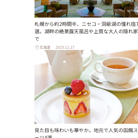
札幌から約2時間半、ニセコ・洞爺湖の憧れ宿
選。湖畔の絶景露天風呂や上質な大人の隠れ家
で
北海道
2025.11.27
見た目も味わいも華やか。地元で人気の函館ス
ーツ4選