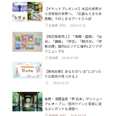
【チケットプレゼント】水辺の世界か
ら浮世絵の世界へ。「広島もとまち水
族館」ではじまるアートさんぽ
広島県
[PR]
2026.07.31
【改訂版発売♪】「角館・盛岡」「仙
台」「鎌倉」「伊豆」「軽井沢」「伊
勢志摩」国内6エリアと海外1エリアが
リニューアル
宮城県
2026.07.09
【旅先診断】あなたの“いま”にぴった
りな旅先が見つかる♪
2026.05.15
長野・浅間温泉「界 松本」がリニュー
アルオープン。信州ワインと音楽に浸
るエレガントな湯宿へ
長野県
[PR]
2026.08.05